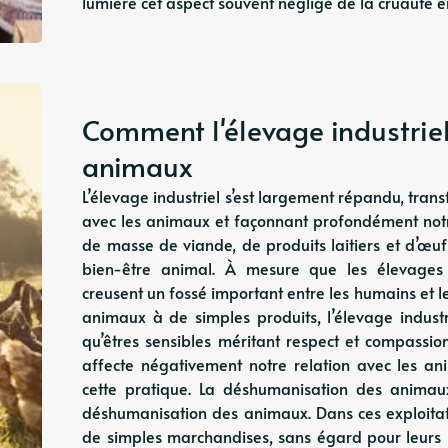
lumière cet aspect souvent négligé de la cruauté
Comment l'élevage industriel
animaux
L’élevage industriel s’est largement répandu, tra
avec les animaux et façonnant profondément notr
de masse de viande, de produits laitiers et d’œufs 
bien-être animal. À mesure que les élevages ind
creusent un fossé important entre les humains et
animaux à de simples produits, l’élevage indust
qu’êtres sensibles méritant respect et compassion
affecte négativement notre relation avec les an
cette pratique. La déshumanisation des animaux
déshumanisation des animaux. Dans ces exploitati
de simples marchandises, sans égard pour leurs be