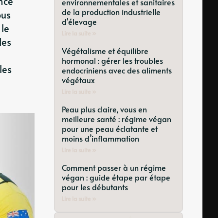
nce
environnementales et sanitaires
de la production industrielle
ous
d'élevage
 le
Lire la suite »
des
Végétalisme et équilibre
hormonal : gérer les troubles
les
endocriniens avec des aliments
végétaux
Lire la suite »
Peau plus claire, vous en
meilleure santé : régime végan
pour une peau éclatante et
moins d’inflammation
Lire la suite »
Comment passer à un régime
végan : guide étape par étape
pour les débutants
Lire la suite »