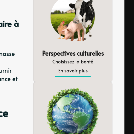
aire à
Perspectives culturelles
 masse
Choisissez la bonté
urnir
En savoir plus
ance et
ce