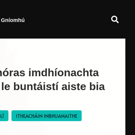
Gníomhú
chóras imdhíonachta
le buntáistí aiste bia
LÍ
ITHEACHÁIN INBHUANAITHE