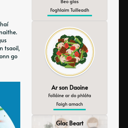
Beo glas
Foghlaim Tuilleadh
thaí
naithe.
gus
 tsaoil,
íonn go
Ar son Daoine
Folláine ar do phláta
Faigh amach
Glac Beart