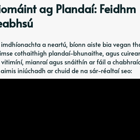
hiomáint ag Plandaí: Feidhm
eabhsú
 imdhíonachta a neartú, bíonn aiste bia vegan th
éimse cothaithigh plandaí-bhunaithe, agus cuirea
, vitimíní, mianraí agus snáithín ar fáil a chabhraí
naimis iniúchadh ar chuid de na sár-réaltaí seo: