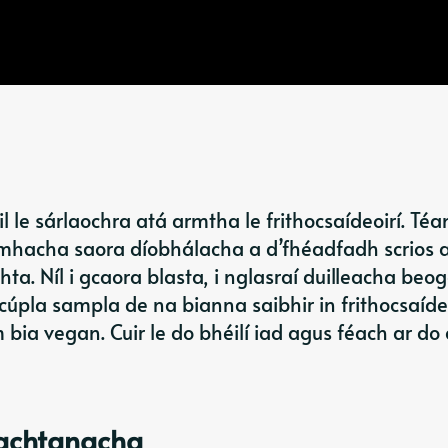
 le sárlaochra atá armtha le frithocsaídeoirí. Téa
amhacha saora díobhálacha
a d’fhéadfadh scrios 
. Níl i gcaora blasta, i nglasraí duilleacha beo
úpla sampla de na bianna saibhir in frithocsaídeo
m bia vegan. Cuir le do bhéilí iad agus féach ar do
iachtanacha