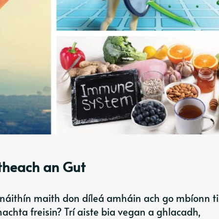
itheach an Gut
 snáithín maith don díleá amháin ach go mbíonn t
achta freisin? Trí aiste bia vegan a ghlacadh,