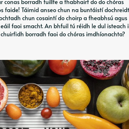
conas borradh tuillte a thabhairt do do chóras
 faide! Táimid anseo chun na buntáistí dochreid
ochtadh chun cosaintí do choirp a fheabhsú agus
áil faoi smacht. An bhfuil tú réidh le dul isteach 
 chuirfidh borradh faoi do chóras imdhíonachta?