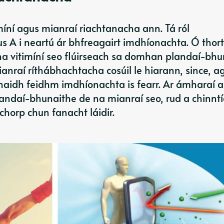
míní agus mianraí riachtanacha ann. Tá ról
us A i neartú ár bhfreagairt imdhíonachta. Ó thor
á na vitimíní seo flúirseach sa domhan plandaí-bhu
raí ríthábhachtacha cosúil le hiarann, since, a
haidh feidhm imdhíonachta is fearr. Ar ámharaí an
landaí-bhunaithe de na mianraí seo, rud a chinnt
 chorp chun fanacht láidir.