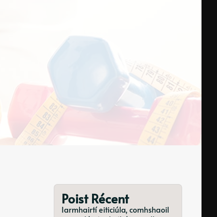
Poist Récent
Iarmhairtí eiticiúla, comhshaoil