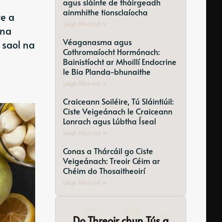
agus sláinte de tháirgeadh
ainmhithe tionsclaíocha
te a
Leigh Níos mó »
 na
Véaganasma agus
i saol na
Cothromaíocht Hormónach:
Bainistíocht ar Mhoillí Endocrine
le Bia Planda-bhunaithe
Leigh Níos mó »
Craiceann Soiléire, Tú Sláintiúil:
Ciste Veigeánach le Craiceann
Lonrach agus Lúbtha Íseal
Leigh Níos mó »
Conas a Thárcáil go Ciste
Veigeánach: Treoir Céim ar
Chéim do Thosaitheoirí
Leigh Níos mó »
Do Threoir chun Tús a