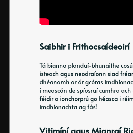
Saibhir i Frithocsaídeoirí
Tá bianna plandaí-bhunaithe cosúil
isteach agus
neodraíonn siad fré
dhéanamh ar ár gcóras imdhíonachta
i meascán de spíosraí cumhra ach c
féidir a ionchorprú go héasca i réi
imdhíonachta ag fás!
Vitimíní agus Mianraí R