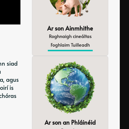
Ar son Ainmhithe
Roghnaigh cineáltas
Foghlaim Tuilleadh
nn siad
a
ga, agus
irí is
 chóras
Ar son an Phláinéid