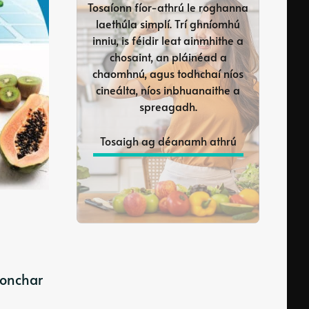
Tosaíonn fíor-athrú le roghanna
laethúla simplí. Trí ghníomhú
inniu, is féidir leat ainmhithe a
chosaint, an pláinéad a
chaomhnú, agus todhchaí níos
cineálta, níos inbhuanaithe a
spreagadh.
Tosaigh ag déanamh athrú
ionchar