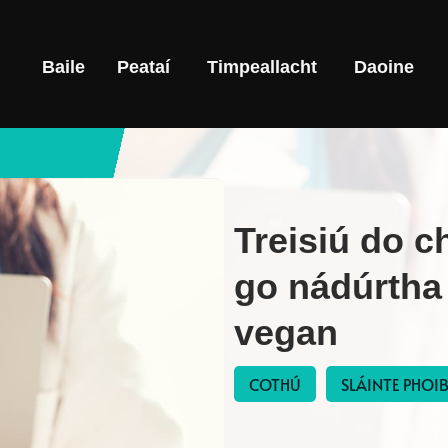
Baile
Peataí
Timpeallacht
Daoine
Treisiú do 
go nádúrtha 
vegan
COTHÚ
SLÁINTE PHOIB