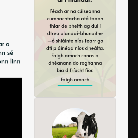
Féach ar na cúiseanna
cumhachtacha atá taobh
thiar de bheith ag dul i
dtreo plandaí-bhunaithe
—ó shláinte níos fearr go
ar a
dtí pláinéad níos cineálta.
nn sé
Faigh amach conas a
onn linn
dhéanann do roghanna
bia difríocht fíor.
Faigh amach