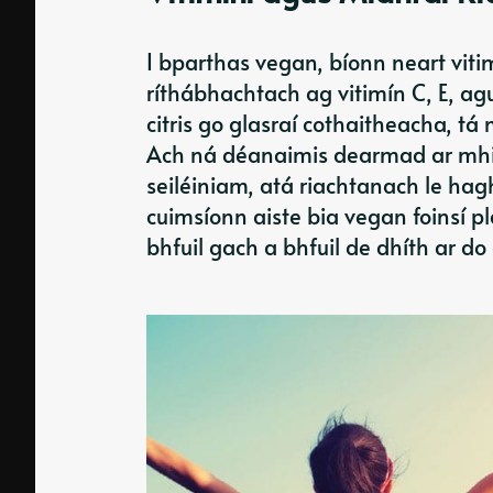
I bparthas vegan, bíonn neart viti
ríthábhachtach ag vitimín C, E, ag
citris go glasraí cothaitheacha, t
Ach ná déanaimis dearmad ar mhian
seiléiniam, atá riachtanach le hag
cuimsíonn aiste bia vegan foinsí p
bhfuil gach a bhfuil de dhíth ar do