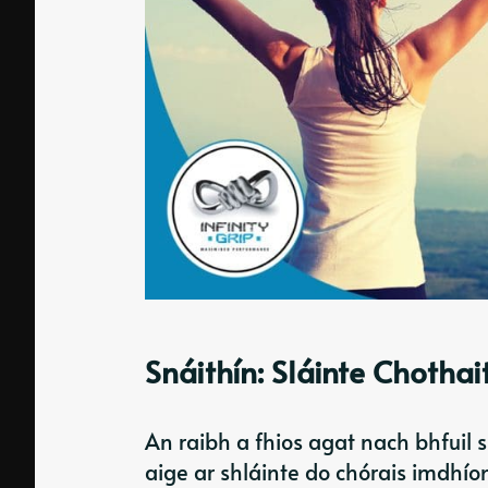
Snáithín: Sláinte Chotha
An raibh a fhios agat nach bhfuil
aige ar shláinte do chórais imdhíon