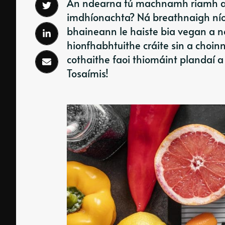
An ndearna tú machnamh riamh ar 
imdhíonachta? Ná breathnaigh níos
bhaineann le haiste bia vegan a n
hionfhabhtuithe cráite sin a choinne
cothaithe faoi thiomáint plandaí a
Tosaímis!