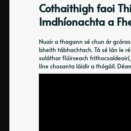
Cothaithigh faoi T
Imdhíonachta a Fh
Nuair a thagann sé chun ár gcóras
bheith tábhachtach. Tá sé lán le r
soláthar flúirseach frithocsaídeoirí
líne chosanta láidir a thógáil. Déa