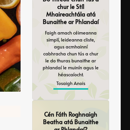
chur le Stíl
Mhaireachtála atá
Bunaithe ar Phlandaí
Faigh amach céimeanna
simplí, leideanna cliste,
agus acmhainní
cabhracha chun tús a chur
le do thuras bunaithe ar
phlandaí le muinín agus le
héascaíocht.
Tosaigh Anois
Cén Fáth Roghnaigh
Beatha atá Bunaithe
ar Phlandaí?