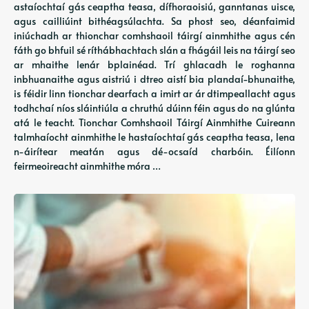
astaíochtaí gás ceaptha teasa, dífhoraoisiú, ganntanas uisce,
agus cailliúint bithéagsúlachta. Sa phost seo, déanfaimid
iniúchadh ar thionchar comhshaoil ​​táirgí ainmhithe agus cén
fáth go bhfuil sé ríthábhachtach slán a fhágáil leis na táirgí seo
ar mhaithe lenár bplainéad. Trí ghlacadh le roghanna
inbhuanaithe agus aistriú i dtreo aistí bia plandaí-bhunaithe,
is féidir linn tionchar dearfach a imirt ar ár dtimpeallacht agus
todhchaí níos sláintiúla a chruthú dúinn féin agus do na glúnta
atá le teacht. Tionchar Comhshaoil ​​Táirgí Ainmhithe Cuireann
talmhaíocht ainmhithe le hastaíochtaí gás ceaptha teasa, lena
n-áirítear meatán agus dé-ocsaíd charbóin. Éilíonn
feirmeoireacht ainmhithe móra …