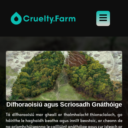
Dífhoraoisiú agus Scriosadh Gnáthóige
Tá dífhoraoisiú mar gheall ar thalmhaíocht thionsclaíoch, go
háirithe le haghaidh beatha agus innilt beostoic, ar cheann de
na príomhchúiseanna le cailliúint gnáthóige agus cur isteach ar