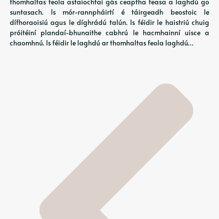
thomhaltas feola astaíochtaí gás ceaptha teasa a laghdú go
suntasach. Is mór-rannpháirtí é táirgeadh beostoic le
dífhoraoisiú agus le díghrádú talún. Is féidir le haistriú chuig
próitéiní plandaí-bhunaithe cabhrú le hacmhainní uisce a
chaomhnú. Is féidir le laghdú ar thomhaltas feola laghdú…