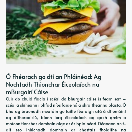
Ó Fhéarach go dtí an Phláinéad: Ag
Nochtadh Thionchar Éiceolaíoch na
mBurgairí Cáise
Cuir do chuid fiacla i scéal do bhurgair cáise is fearr leat –
scéal a shíneann i bhfad níos faide ná a shraitheanna blasta. Ó
bha ag braonadh meatáin go tailte féaraigh atá á dtiomáint
ag dífhoraoisiú, bíonn lorg éiceolaíoch ag gach greim a
mbíonn tionchar domhain aige ar ár bplainéad. Déanann an t-
alt seo iniúchadh domhain ar chostais fholaithe na