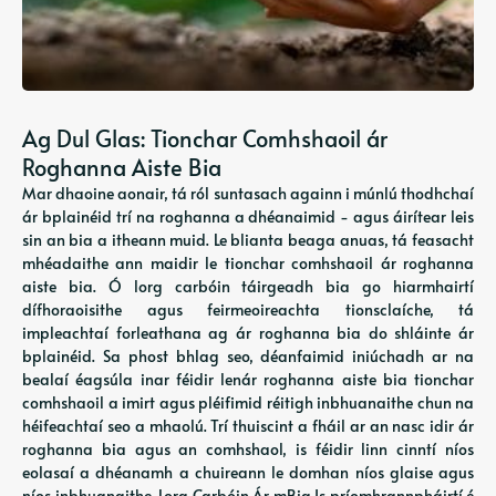
Ag Dul Glas: Tionchar Comhshaoil ​​ár
Roghanna Aiste Bia
Mar dhaoine aonair, tá ról suntasach againn i múnlú thodhchaí
ár bplainéid trí na roghanna a dhéanaimid - agus áirítear leis
sin an bia a itheann muid. Le blianta beaga anuas, tá feasacht
mhéadaithe ann maidir le tionchar comhshaoil ​​ár roghanna
aiste bia. Ó lorg carbóin táirgeadh bia go hiarmhairtí
dífhoraoisithe agus feirmeoireachta tionsclaíche, tá
impleachtaí forleathana ag ár roghanna bia do shláinte ár
bplainéid. Sa phost bhlag seo, déanfaimid iniúchadh ar na
bealaí éagsúla inar féidir lenár roghanna aiste bia tionchar
comhshaoil ​​a imirt agus pléifimid réitigh inbhuanaithe chun na
héifeachtaí seo a mhaolú. Trí thuiscint a fháil ar an nasc idir ár
roghanna bia agus an comhshaol, is féidir linn cinntí níos
eolasaí a dhéanamh a chuireann le domhan níos glaise agus
níos inbhuanaithe. Lorg Carbóin Ár mBia Is príomhrannpháirtí é