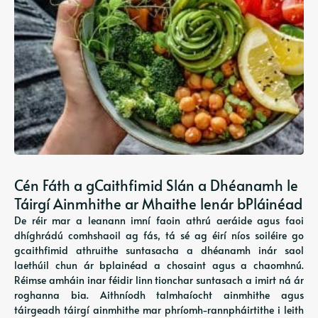
Cén Fáth a gCaithfimid Slán a Dhéanamh le
Táirgí Ainmhithe ar Mhaithe lenár bPláinéad
De réir mar a leanann imní faoin athrú aeráide agus faoi
dhíghrádú comhshaoil ​​ag fás, tá sé ag éirí níos soiléire go
gcaithfimid athruithe suntasacha a dhéanamh inár saol
laethúil chun ár bplainéad a chosaint agus a chaomhnú.
Réimse amháin inar féidir linn tionchar suntasach a imirt ná ár
roghanna bia. Aithníodh talmhaíocht ainmhithe agus
táirgeadh táirgí ainmhithe mar phríomh-rannpháirtithe i leith