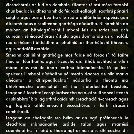
éiceachórais ar fud an domhain. Glantar réimsí móra foraoisí
chun bealach a dhéanamh do féarach eallaigh, saothrú pónairí
soighe, agus barra beatha eile, rud a dhíláithríonn speicis gan
áireamh agus a scoilteann gnáthóga nádúrtha. Ní hamháin go
mbíonn an bithéagsúlacht i mbaol leis an scrios seo ach
cuireann sé éiceachórais áitiúla agus domhanda as a rialáil,
rud a théann i bhfeidhm ar phailniú, ar thorthúlacht ithreach,
agus ar rialáil aeráide.
Síneann cailliúint gnáthóige níos faide ná foraoisí; tá tailte
fliucha, féarthailte, agus éiceachórais ríthábhachtacha eile i
mbaol níos mó de bharr leathnú talmhaíochta. Tá go leor
speiceas i mbaol díothaithe nó meath daonra de réir mar a
dhéantar a dtimpeallachtaí nádúrtha a thiontú ina
bhfeirmeacha aonchultúir nó ina n-oibríochtaí beostoic.
Leagann éifeachtaí easghluaiseacha na n-athruithe seo isteach
ar shlabhraí bia, ag athrú caidrimh creachadóirí-chreach agus
ag laghdú athléimneacht éiceachóras i leith strusóirí
comhshaoil.
Leagann an chatagóir seo béim ar an ngá práinneach le
cleachtais inbhuanaithe úsáide talún agus straitéisí
caomhnaithe. Trí aird a tharraingt ar na naisc dhíreacha idir