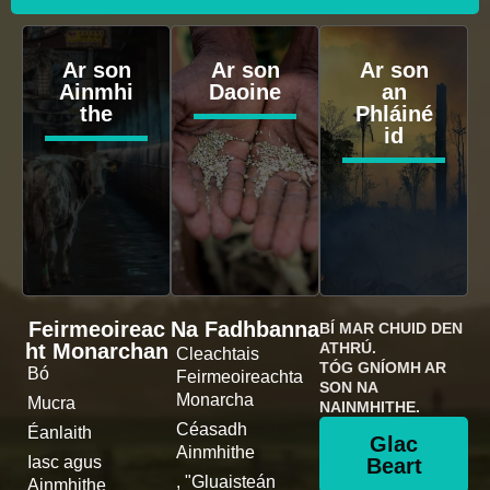
Ar son
Ar son
Ar son
Ainmhi
Daoine
an
the
Phláiné
id
Feirmeoireac
Na Fadhbanna
BÍ MAR CHUID DEN
ht Monarchan
ATHRÚ.
Cleachtais
TÓG GNÍOMH AR
Bó
Feirmeoireachta
SON NA
Monarcha
Mucra
NAINMHITHE.
Céasadh
Éanlaith
Glac
Ainmhithe
Iasc agus
Beart
, "Gluaisteán
Ainmhithe