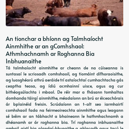
An tionchar a bhíonn ag Talmhaíocht
Ainmhithe ar an gComhshaol:
Athmhachnamh ar Roghanna Bia
Inbhuanaithe
Tá talmhaíocht ainmhithe ar cheann de na cúiseanna is
suntasaí le scriosadh comhshaoil, ag tiomáint dífhoraoisithe,
ag luasghéarú athrú aeráide trí astaíochtaí cumhachtacha gás
ceaptha teasa, ag ídiú acmhainní uisce, agus ag cur
bithéagsúlachta i mbaol. De réir mar a fhásann tomhaltas
domhanda táirgí ainmhithe, méadaíonn an brú ar éiceachórais
ár bplainéid freisin. Scrúdaíonn an t-alt seo iarmhairtí
comhshaoil ​​​​fada na feirmeoireachta ainmhithe agus leagann
sé béim ar an tábhacht a bhaineann le hathmhachnamh a
dhéanamh ar ár roghanna bia. Trí roghanna inbhuanaithe
amhail aistí bia plandaí-bhunaithe a ghlacadh agus tacú le