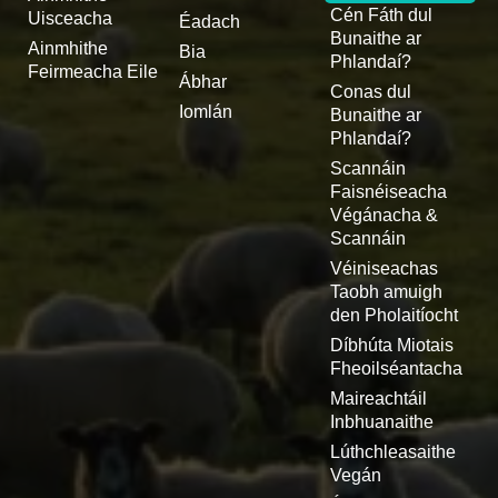
Cén Fáth dul
Uisceacha
Éadach
Bunaithe ar
Ainmhithe
Bia
Phlandaí?
Feirmeacha Eile
Ábhar
Conas dul
Iomlán
Bunaithe ar
Phlandaí?
Scannáin
Faisnéiseacha
Végánacha &
Scannáin
Véiniseachas
Taobh amuigh
den Pholaitíocht
Díbhúta Miotais
Fheoilséantacha
Maireachtáil
Inbhuanaithe
Lúthchleasaithe
Vegán