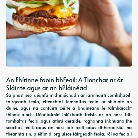
An Fhírinne faoin bhFeoil: A Tionchar ar ár
Sláinte agus ar an bPláinéad
Sa phost seo, déanfaimid iniúchadh ar iarmhairtí comhshaoil ​​​​
táirgeadh feola, éifeachtaí tomhaltas feola ar shláinte an
duine, agus na contúirtí ceilte a bhaineann le talmhaíocht
thionsclaíoch. Déanfaimid iniúchadh freisin ar an nasc idir
tomhaltas feola agus athrú aeráide, roghanna inbhuanaithe
seachas feoil, agus an nasc idir feoil agus dífhoraoisiú. Ina
theannta sin, pléifimid lorg uisce táirgeadh feola, ról na feola i