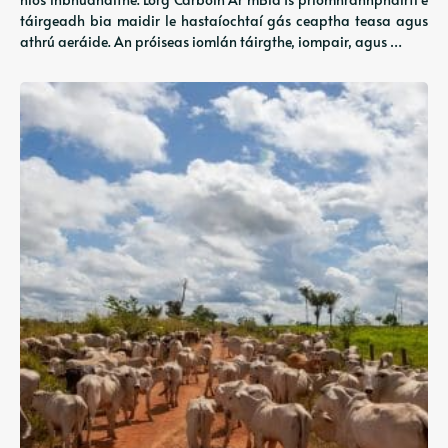
táirgeadh bia maidir le hastaíochtaí gás ceaptha teasa agus
athrú aeráide. An próiseas iomlán táirgthe, iompair, agus …