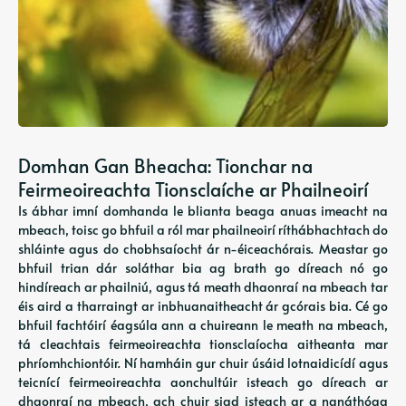
Domhan Gan Bheacha: Tionchar na
Feirmeoireachta Tionsclaíche ar Phailneoirí
Is ábhar imní domhanda le blianta beaga anuas imeacht na
mbeach, toisc go bhfuil a ról mar phailneoirí ríthábhachtach do
shláinte agus do chobhsaíocht ár n-éiceachórais. Meastar go
bhfuil trian dár soláthar bia ag brath go díreach nó go
hindíreach ar phailniú, agus tá meath dhaonraí na mbeach tar
éis aird a tharraingt ar inbhuanaitheacht ár gcórais bia. Cé go
bhfuil fachtóirí éagsúla ann a chuireann le meath na mbeach,
tá cleachtais feirmeoireachta tionsclaíocha aitheanta mar
phríomhchiontóir. Ní hamháin gur chuir úsáid lotnaidicídí agus
teicnící feirmeoireachta aonchultúir isteach go díreach ar
dhaonraí na mbeach, ach chuir siad isteach ar a ngnáthóga