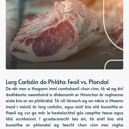
Lorg Carbóin do Phláta: Feoil vs. Plandaí
De réir mar a thagann imní comhshaoil ​​chun cinn, tá sé ag éirí
dodhéanta neamhaird a dhéanamh ar thionchar ár roghanna
aiste bia ar an phláinéid. Tá ról lárnach ag an mbia a itheann
muid i múnlú ár lorg carbóin, agus aistí bia atá bunaithe ar
fheoil ag cur go mór le hastaíochtaí gás ceaptha teasa agus
ídiú acmhainní. I gcodarsnacht leis sin, tá aistí bia atá
bunaithe ar phlandaí ag teacht chun cinn mar rogha