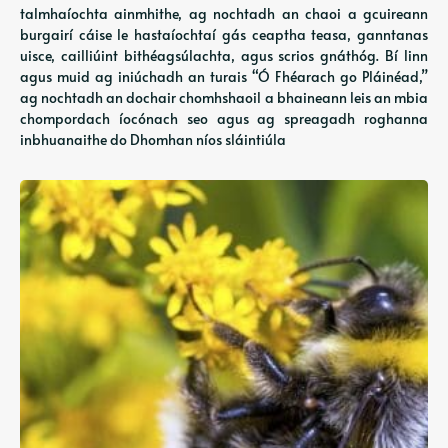
talmhaíochta ainmhithe, ag nochtadh an chaoi a gcuireann
burgairí cáise le hastaíochtaí gás ceaptha teasa, ganntanas
uisce, cailliúint bithéagsúlachta, agus scrios gnáthóg. Bí linn
agus muid ag iniúchadh an turais “Ó Fhéarach go Pláinéad,”
ag nochtadh an dochair chomhshaoil ​​a bhaineann leis an mbia
chompordach íocónach seo agus ag spreagadh roghanna
inbhuanaithe do Dhomhan níos sláintiúla