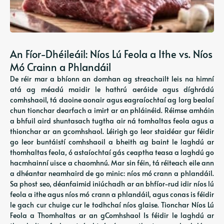
An Fíor-Dhéileáil: Níos Lú Feola a Ithe vs. Níos
Mó Crainn a Phlandáil
De réir mar a bhíonn an domhan ag streachailt leis na himní
atá ag méadú maidir le hathrú aeráide agus díghrádú
comhshaoil, tá daoine aonair agus eagraíochtaí ag lorg bealaí
chun tionchar dearfach a imirt ar an phláinéid. Réimse amháin
a bhfuil aird shuntasach tugtha air ná tomhaltas feola agus a
thionchar ar an gcomhshaol. Léirigh go leor staidéar gur féidir
go leor buntáistí comhshaoil ​​a bheith ag baint le laghdú ar
thomhaltas feola, ó astaíochtaí gás ceaptha teasa a laghdú go
hacmhainní uisce a chaomhnú. Mar sin féin, tá réiteach eile ann
a dhéantar neamhaird de go minic: níos mó crann a phlandáil.
Sa phost seo, déanfaimid iniúchadh ar an bhfíor-rud idir níos lú
feola a ithe agus níos mó crann a phlandáil, agus conas is féidir
le gach cur chuige cur le todhchaí níos glaise. Tionchar Níos Lú
Feola a Thomhaltas ar an gComhshaol Is féidir le laghdú ar