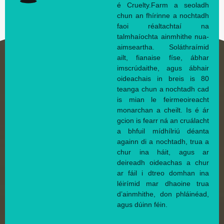
é Cruelty.Farm a seoladh
chun an fhírinne a nochtadh
faoi réaltachtaí na
talmhaíochta ainmhithe nua-
aimseartha. Soláthraímid
ailt, fianaise físe, ábhar
imscrúdaithe, agus ábhair
oideachais in breis is 80
teanga chun a nochtadh cad
is mian le feirmeoireacht
monarchan a cheilt. Is é ár
gcion is fearr ná an cruálacht
a bhfuil mídhílriú déanta
againn di a nochtadh, trua a
chur ina háit, agus ar
deireadh oideachas a chur
ar fáil i dtreo domhan ina
léirímid mar dhaoine trua
d’ainmhithe, don phláinéad,
agus dúinn féin.