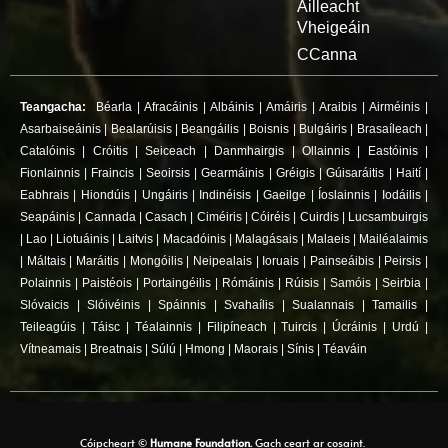
Áilleacht
Vheigeáin
CCanna
Teangacha:
Béarla
|
Afracáinis
|
Albáinis
|
Amáiris
|
Araibis
|
Airméinis
|
Asarbaiseáinis
|
Bealarúisis
|
Beangáilis
|
Boisnis
|
Bulgáiris
|
Brasaíleach
|
Catalóinis
|
Cróitis
|
Seiceach
|
Danmhairgis
|
Ollainnis
|
Eastóinis
|
Fionlainnis
|
Fraincis
|
Seoirsis
|
Gearmáinis
|
Gréigis
|
Gúisaráitis
|
Haití
|
Eabhrais
|
Hiondúis
|
Ungáiris
|
Indinéisis
|
Gaeilge
|
Íoslainnis
|
Iodáilis
|
Seapáinis
|
Cannada
|
Casach
|
Ciméiris
|
Cóiréis
|
Cuirdis
|
Lucsambuirgis
|
Lao
|
Liotuáinis
|
Laitvis
|
Macadóinis
|
Malagásais
|
Malaeis
|
Mailéalaimis
|
Máltais
|
Maráitis
|
Mongóilis
|
Neipealais
|
Ioruais
|
Painseáibis
|
Peirsis
|
Polainnis
|
Paistéois
|
Portaingéilis
|
Rómáinis
|
Rúisis
|
Samóis
|
Seirbia
|
Slóvaicis
|
Slóivéinis
|
Spáinnis
|
Svahaílis
|
Sualannais
|
Tamailis
|
Teileagúis
|
Táisc
|
Téalainnis
|
Filipíneach
|
Tuircis
|
Úcráinis
|
Urdú
|
Vítneamais
|
Breatnais
|
Súlú
|
Hmong
|
Maorais
|
Sínis
|
Téaváin
Cóipcheart ©
Humane Foundation.
Gach ceart ar cosaint.