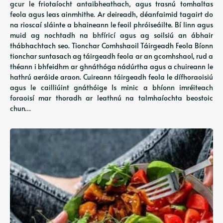
gcur le friotaíocht antaibheathach, agus trasnú tomhaltas
feola agus leas ainmhithe. Ar deireadh, déanfaimid tagairt do
na rioscaí sláinte a bhaineann le feoil phróiseáilte. Bí linn agus
muid ag nochtadh na bhfíricí agus ag soilsiú an ábhair
thábhachtach seo. Tionchar Comhshaoil ​​​​Táirgeadh Feola Bíonn
tionchar suntasach ag táirgeadh feola ar an gcomhshaol, rud a
théann i bhfeidhm ar ghnáthóga nádúrtha agus a chuireann le
hathrú aeráide araon. Cuireann táirgeadh feola le dífhoraoisiú
agus le cailliúint gnáthóige Is minic a bhíonn imréiteach
foraoisí mar thoradh ar leathnú na talmhaíochta beostoic
chun…