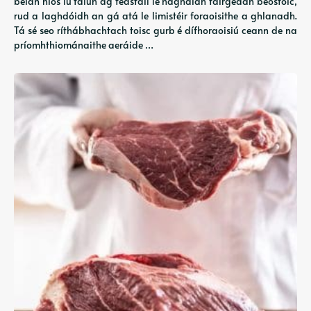
beidh níos lú talún ag teastáil le haghaidh táirgeadh beostoic,
rud a laghdóidh an gá atá le limistéir foraoisithe a ghlanadh.
Tá sé seo ríthábhachtach toisc gurb é dífhoraoisiú ceann de na
príomhthiománaithe aeráide …