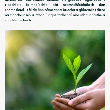
cleachtais talmhaíochta atá neamhdhíobhálach don
chomhshaol, is féidir linn céimeanna bríocha a ghlacadh i dtreo
na tionchair seo a mhaolú agus todhchaí níos inbhuanaithe a
chothú do chách