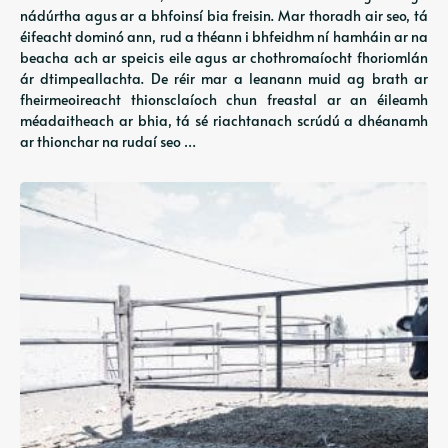
nádúrtha agus ar a bhfoinsí bia freisin. Mar thoradh air seo, tá
éifeacht dominó ann, rud a théann i bhfeidhm ní hamháin ar na
beacha ach ar speicis eile agus ar chothromaíocht fhoriomlán
ár dtimpeallachta. De réir mar a leanann muid ag brath ar
fheirmeoireacht thionsclaíoch chun freastal ar an éileamh
méadaitheach ar bhia, tá sé riachtanach scrúdú a dhéanamh
ar thionchar na rudaí seo …