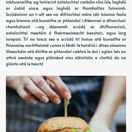
inbhuanaithe, ag tairiscint astaíochtaí carbóin níos ísle, laghdú
ar úsáid uisce, agus laghdú ar thomhaltas fuinnimh.
Scrúdaíonn an t-alt seo na difríochtaí móra idir bianna feola
agus bianna atá bunaithe ar phlandaí i dtéarmaí a dtionchair
chomhshaoil ​​​​—ag déanamh scrúdú ar dhífhoraoisiú,
astaíochtaí meatáin ó fheirmeoireacht beostoic, agus lorg
iompair. Trí na tosca seo a scrúdú trí lionsa atá bunaithe ar
fhianaise, nochtfaimid conas is féidir le haistriú i dtreo nósanna
itheacháin atá dírithe ar phlandaí cabhrú le dul i ngleic leis an
athrú aeráide agus pláinéad níos sláintiúla a chothú do na
glúnta atá le teacht