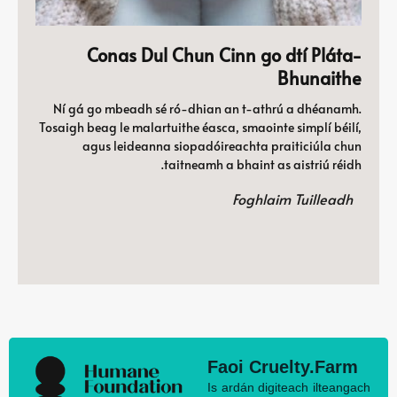
Conas Dul Chun Cinn go dtí Pláta-
Bhunaithe
Ní gá go mbeadh sé ró-dhian an t-athrú a dhéanamh.
Tosaigh beag le malartuithe éasca, smaointe simplí béilí,
agus leideanna siopadóireachta praiticiúla chun
taitneamh a bhaint as aistriú réidh.
Foghlaim Tuilleadh
Faoi Cruelty.Farm
Is ardán digiteach ilteangach