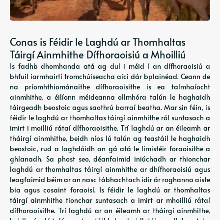
Conas is Féidir le Laghdú ar Thomhaltas
Táirgí Ainmhithe Dífhoraoisiú a Mhoilliú
Is fadhb dhomhanda atá ag dul i méid í an dífhoraoisiú a
bhfuil iarmhairtí tromchúiseacha aici dár bplainéad. Ceann de
na príomhthiománaithe dífhoraoisithe is ea talmhaíocht
ainmhithe, a éilíonn méideanna ollmhóra talún le haghaidh
táirgeadh beostoic agus saothrú barraí beatha. Mar sin féin, is
féidir le laghdú ar thomhaltas táirgí ainmhithe ról suntasach a
imirt i moilliú rátaí dífhoraoisithe. Trí laghdú ar an éileamh ar
tháirgí ainmhithe, beidh níos lú talún ag teastáil le haghaidh
beostoic, rud a laghdóidh an gá atá le limistéir foraoisithe a
ghlanadh. Sa phost seo, déanfaimid iniúchadh ar thionchar
laghdú ar thomhaltas táirgí ainmhithe ar dhífhoraoisiú agus
leagfaimid béim ar an nasc tábhachtach idir ár roghanna aiste
bia agus cosaint foraoisí. Is féidir le laghdú ar thomhaltas
táirgí ainmhithe tionchar suntasach a imirt ar mhoilliú rátaí
dífhoraoisithe. Trí laghdú ar an éileamh ar tháirgí ainmhithe,