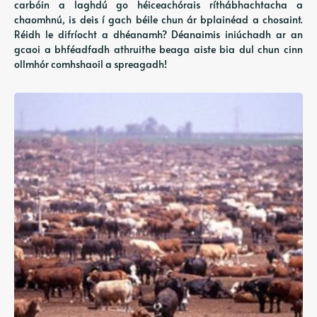
carbóin a laghdú go héiceachórais ríthábhachtacha a
chaomhnú, is deis í gach béile chun ár bplainéad a chosaint.
Réidh le difríocht a dhéanamh? Déanaimis iniúchadh ar an
gcaoi a bhféadfadh athruithe beaga aiste bia dul chun cinn
ollmhór comhshaoil ​​a spreagadh!