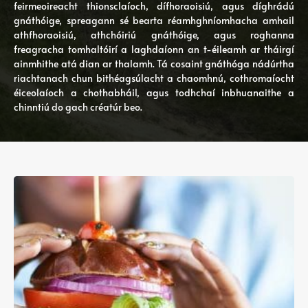
feirmeoireacht thionsclaíoch, dífhoraoisiú, agus díghrádú
gnáthóige, spreagann sé bearta réamhghníomhacha amhail
athfhoraoisiú, athchóiriú gnáthóige, agus roghanna
freagracha tomhaltóirí a laghdaíonn an t-éileamh ar tháirgí
ainmhithe atá dian ar thalamh. Tá cosaint gnáthóga nádúrtha
riachtanach chun bithéagsúlacht a chaomhnú, cothromaíocht
éiceolaíoch a chothabháil, agus todhchaí inbhuanaithe a
chinntiú do gach créatúr beo.