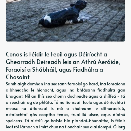
Conas is Féidir le Feoil agus Déiríocht a
Ghearradh Deireadh leis an Athrú Aeráide,
Foraoisí a Shábháil, agus Fiadhúlra a
Chosaint
Samhlaigh domhan ina seasann foraoisí go hard, ina lonraíonn
aibhneacha le híonacht, agus ina bhfásann fiadhúlra gan
bhagairt. Níl an fhís seo chomh dochreidte agus a shílfeá - tá
an eochair ag do phláta. Tá na tionscail feola agus déiríochta i
measc na dtionscal is mó a chuireann le dífhoraoisiú,
astaíochtaí gás ceaptha teasa, truailliú uisce, agus díothú
speiceas. Trí aistriú go haiste bia plandaí-bhunaithe, is féidir
leat ról lárnach a imirt chun na tionchair seo a aisiompú. Ó lorg