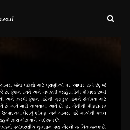
કારવાઈ
ામડા જેવા પદાર્થો માટે પ્રાણીઓ પર આધાર રાખે છે, જે
કરે છે. ફેશન રનવે અને ચળકતી જાહેરાતોની પોલિશ્ડ છબી
વી અને ઝડપી ફેશન માટેની ગ્રાહક માંગને સંતોષવા માટે
વે છે અને મારી નાખવામાં આવે છે. ફર ખેતીની પીડાદાયક
ઉત્પાદનમાં ઘેટાંનું શોષણ અને ચામડા માટે ગાયોની કતલ
હકો દ્વારા મોટાભાગે અદ્રશ્ય છે.
ત કાપડનો પર્યાવરણીય નુકસાન પણ એટલો જ ચિંતાજનક છે.