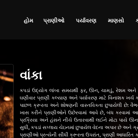
હોમ
પ્રાણીઓ
પર્યાવરણ
માણસો
વાંકા
કપડાં ઉદ્યોગ લાંબા સમયથી ફર, ઊન, ચામડું, રેશમ અને ચ
ઘણીવાર પ્રાણી કલ્યાણ અને પર્યાવરણ માટે વિનાશક ખર્ચ 
પાછળ ક્રૂરતા અને શોષણની વાસ્તવિકતા છુપાયેલી છે: વૈભ
ખાસ કરીને પ્રાણીઓને ઉછેરવામાં આવે છે, બંધ કરવામાં આ
પ્રક્રિયા અને હંસને નીચે ઉતારવાથી લઈને મોટા પાયે ઊન 
સુધી, કપડાં સપ્લાય ચેઇનમાં છુપાયેલ વેદના અપાર છે અને ગ્રા
પ્રાણીઓ પ્રત્યેની સીધી ક્રૂરતા ઉપરાંત, પ્રાણી આધારિ