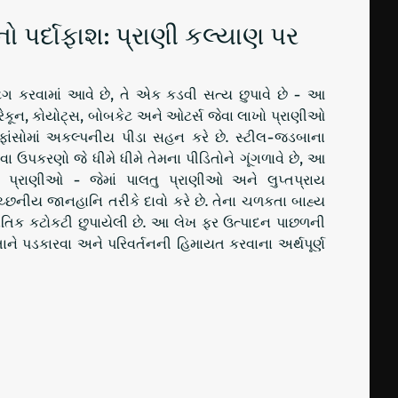
ો પર્દાફાશ: પ્રાણી કલ્યાણ પર
ેટિંગ કરવામાં આવે છે, તે એક કડવી સત્ય છુપાવે છે - આ
, રેકૂન, કોયોટ્સ, બોબકેટ અને ઓટર્સ જેવા લાખો પ્રાણીઓ
ાંસોમાં અકલ્પનીય પીડા સહન કરે છે. સ્ટીલ-જડબાના
ા ઉપકરણો જે ધીમે ધીમે તેમના પીડિતોને ગૂંગળાવે છે, આ
્ય પ્રાણીઓ - જેમાં પાલતુ પ્રાણીઓ અને લુપ્તપ્રાય
નીય જાનહાનિ તરીકે દાવો કરે છે. તેના ચળકતા બાહ્ય
 નૈતિક કટોકટી છુપાયેલી છે. આ લેખ ફર ઉત્પાદન પાછળની
ાને પડકારવા અને પરિવર્તનની હિમાયત કરવાના અર્થપૂર્ણ