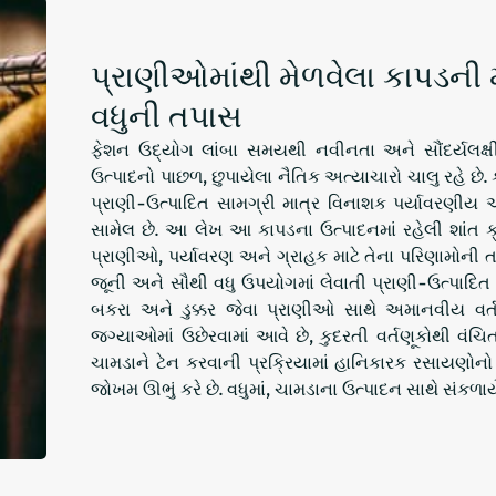
પ્રાણીઓમાંથી મેળવેલા કાપડની મ
વધુની તપાસ
ફેશન ઉદ્યોગ લાંબા સમયથી નવીનતા અને સૌંદર્યલક્ષી
ઉત્પાદનો પાછળ, છુપાયેલા નૈતિક અત્યાચારો ચાલુ રહે 
પ્રાણી-ઉત્પાદિત સામગ્રી માત્ર વિનાશક પર્યાવરણીય 
સામેલ છે. આ લેખ આ કાપડના ઉત્પાદનમાં રહેલી શાંત ક
પ્રાણીઓ, પર્યાવરણ અને ગ્રાહક માટે તેના પરિણામોની તપ
જૂની અને સૌથી વધુ ઉપયોગમાં લેવાતી પ્રાણી-ઉત્પાદિત 
બકરા અને ડુક્કર જેવા પ્રાણીઓ સાથે અમાનવીય વર્
જગ્યાઓમાં ઉછેરવામાં આવે છે, કુદરતી વર્તણૂકોથી વંચિ
ચામડાને ટેન કરવાની પ્રક્રિયામાં હાનિકારક રસાયણોન
જોખમ ઊભું કરે છે. વધુમાં, ચામડાના ઉત્પાદન સાથે સંકળાય