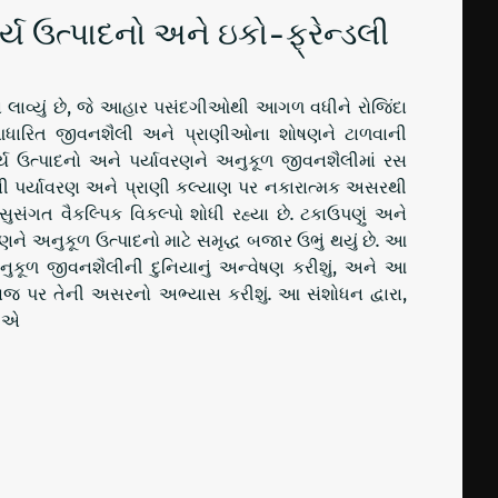
્ય ઉત્પાદનો અને ઇકો-ફ્રેન્ડલી
ન લાવ્યું છે, જે આહાર પસંદગીઓથી આગળ વધીને રોજિંદા
િ આધારિત જીવનશૈલી અને પ્રાણીઓના શોષણને ટાળવાની
ય ઉત્પાદનો અને પર્યાવરણને અનુકૂળ જીવનશૈલીમાં રસ
ગોની પર્યાવરણ અને પ્રાણી કલ્યાણ પર નકારાત્મક અસરથી
સુસંગત વૈકલ્પિક વિકલ્પો શોધી રહ્યા છે. ટકાઉપણું અને
ે અનુકૂળ ઉત્પાદનો માટે સમૃદ્ધ બજાર ઉભું થયું છે. આ
અનુકૂળ જીવનશૈલીની દુનિયાનું અન્વેષણ કરીશું, અને આ
 પર તેની અસરનો અભ્યાસ કરીશું. આ સંશોધન દ્વારા,
છીએ