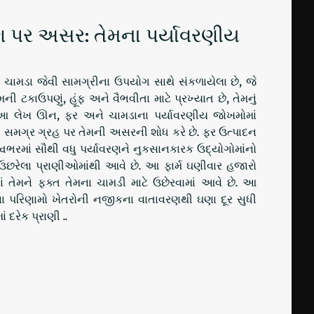
ણ પર અસર: તેમના પર્યાવરણીય
ામડા જેવી સામગ્રીના ઉપયોગ સાથે સંકળાયેલા છે, જે
ી ટકાઉપણું, હૂંફ અને વૈભવીતા માટે પ્રખ્યાત છે, તેમનું
ે. આ લેખ ઊન, ફર અને ચામડાના પર્યાવરણીય જોખમોમાં
અને સમગ્ર ગ્રહ પર તેમની અસરની શોધ કરે છે. ફર ઉત્પાદન
િશ્વભરમાં સૌથી વધુ પર્યાવરણને નુકસાનકારક ઉદ્યોગોમાંનો
 ઉછરેલા પ્રાણીઓમાંથી આવે છે. આ ફાર્મ ઘણીવાર હજારો
ાં તેમને ફક્ત તેમના ચામડી માટે ઉછેરવામાં આવે છે. આ
ના પરિણામો ખેતરોની નજીકના વાતાવરણથી ઘણા દૂર સુધી
 દરેક પ્રાણી ..