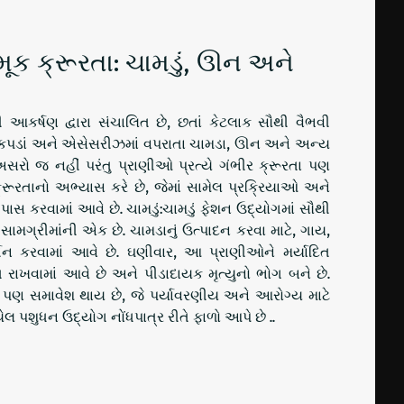
ૂક ક્રૂરતા: ચામડું, ઊન અને
 આકર્ષણ દ્વારા સંચાલિત છે, છતાં કેટલાક સૌથી વૈભવી
છે. કપડાં અને એસેસરીઝમાં વપરાતા ચામડા, ઊન અને અન્ય
અસરો જ નહીં પરંતુ પ્રાણીઓ પ્રત્યે ગંભીર ક્રૂરતા પણ
્રૂરતાનો અભ્યાસ કરે છે, જેમાં સામેલ પ્રક્રિયાઓ અને
ાસ કરવામાં આવે છે. ચામડું:ચામડું ફેશન ઉદ્યોગમાં સૌથી
સામગ્રીમાંની એક છે. ચામડાનું ઉત્પાદન કરવા માટે, ગાય,
તન કરવામાં આવે છે. ઘણીવાર, આ પ્રાણીઓને મર્યાદિત
ત રાખવામાં આવે છે અને પીડાદાયક મૃત્યુનો ભોગ બને છે.
ો પણ સમાવેશ થાય છે, જે પર્યાવરણીય અને આરોગ્ય માટે
ેલ પશુધન ઉદ્યોગ નોંધપાત્ર રીતે ફાળો આપે છે ..