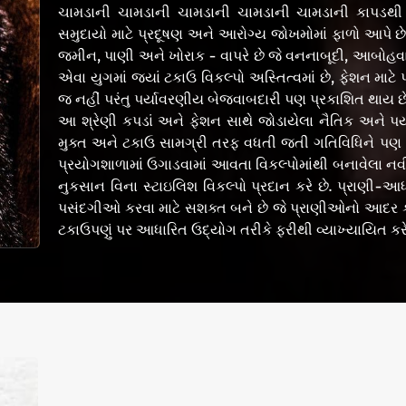
ચામડાની ચામડાની ચામડાની ચામડાની ચામડાની કાપડથી ઝ
સમુદાયો માટે પ્રદૂષણ અને આરોગ્ય જોખમોમાં ફાળો આપે છે
જમીન, પાણી અને ખોરાક - વાપરે છે જે વનનાબૂદી, આબોહવા 
એવા યુગમાં જ્યાં ટકાઉ વિકલ્પો અસ્તિત્વમાં છે, ફેશન મા
જ નહીં પરંતુ પર્યાવરણીય બેજવાબદારી પણ પ્રકાશિત થાય છે
આ શ્રેણી કપડાં અને ફેશન સાથે જોડાયેલા નૈતિક અને પર્યા
મુક્ત અને ટકાઉ સામગ્રી તરફ વધતી જતી ગતિવિધિને પણ પ્
પ્રયોગશાળામાં ઉગાડવામાં આવતા વિકલ્પોમાંથી બનાવેલા નવીન
નુકસાન વિના સ્ટાઇલિશ વિકલ્પો પ્રદાન કરે છે. પ્રાણી-
પસંદગીઓ કરવા માટે સશક્ત બને છે જે પ્રાણીઓનો આદર કરે 
ટકાઉપણું પર આધારિત ઉદ્યોગ તરીકે ફરીથી વ્યાખ્યાયિત કરે 