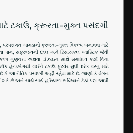
ાટે ટકાઉ, ક્રૂરતા-મુક્ત પસંદગી
 પરંપરાગત ચામડાનો ક્રૂરતા-મુક્ત વિકલ્પ બનાવવા માટે
ાનસના પાન, સફરજનની છાલ અને રિસાયકલ પ્લાસ્ટિક જેવી
કલ્પ ગુણવત્તા અથવા ડિઝાઇન સાથે સમાધાન કર્યા વિના
્ષક હેન્ડબેગથી લઈને ટકાઉ ફૂટવેર સુધી દરેક વસ્તુ માટે
ં છે કે આ નૈતિક પસંદગી અહીં રહેવા માટે છે. જાણો કે વેગન
ઈ શકે છે અને સાથે સાથે હરિયાળા ભવિષ્યને ટેકો પણ આપી