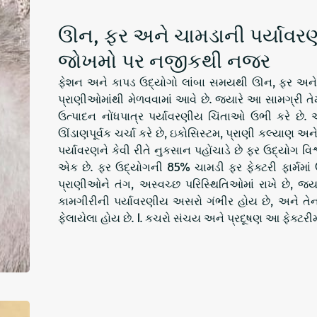
ઊન, ફર અને ચામડાની પર્યાવર
જોખમો પર નજીકથી નજર
ફેશન અને કાપડ ઉદ્યોગો લાંબા સમયથી ઊન, ફર અને ચ
પ્રાણીઓમાંથી મેળવવામાં આવે છે. જ્યારે આ સામગ્રી તેમન
ઉત્પાદન નોંધપાત્ર પર્યાવરણીય ચિંતાઓ ઉભી કરે છ
ઊંડાણપૂર્વક ચર્ચા કરે છે, ઇકોસિસ્ટમ, પ્રાણી કલ્યાણ 
પર્યાવરણને કેવી રીતે નુકસાન પહોંચાડે છે ફર ઉદ્યોગ વ
એક છે. ફર ઉદ્યોગની 85% ચામડી ફર ફેક્ટરી ફાર્મમાં
પ્રાણીઓને તંગ, અસ્વચ્છ પરિસ્થિતિઓમાં રાખે છે, જ્ય
કામગીરીની પર્યાવરણીય અસરો ગંભીર હોય છે, અને તે
ફેલાયેલા હોય છે. 1. કચરો સંચય અને પ્રદૂષણ આ ફેક્ટરીમાં