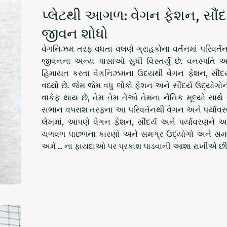
પ્લેટથી આગળ: વેગન ફેશન, સૌંદર
જીવન શોધો
વેગનિઝમ તરફ વધતા વલણે ગ્રાહકોના વર્તનમાં પરિવર્ત
જીવનના અન્ય પાસાઓ સુધી વિસ્તર્યું છે. વનસ્પત
હિમાયત કરતા વેગનિઝમના ઉદયથી વેગન ફેશન, સૌંદર્
વધ્યો છે. જેમ જેમ વધુ લોકો ફેશન અને સૌંદર્ય ઉદ્યો
વાકેફ થાય છે, તેમ તેમ તેઓ તેમના નૈતિક મૂલ્યો સાથે 
સભાન વપરાશ તરફના આ પરિવર્તનથી વેગન અને પર્યાવરણન
લેખમાં, આપણે વેગન ફેશન, સૌંદર્ય અને પર્યાવરણને 
ચળવળ પાછળના કારણો અને સમગ્ર ઉદ્યોગો અને સમાજ
અમે ... ના ફાયદાઓ પર પ્રકાશ પાડવાની આશા રાખીએ 