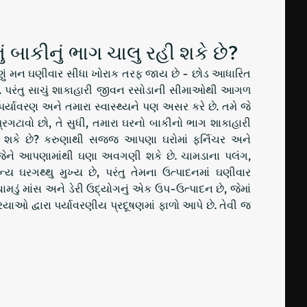
ું બાકીનું ભાગ ચાલુ રહી શકે છે?
પણું મન ઘણીવાર સીધા ખોરાક તરફ જાય છે - છોડ આધારિત
. પરંતુ સાચું શાકાહારી જીવન રસોડાની સીમાઓથી આગળ
, પર્યાવરણ અને તમારા સ્વાસ્થ્યને પણ અસર કરે છે. તમે જે
્રગટાવો છો, તે સુધી, તમારા ઘરનો બાકીનો ભાગ શાકાહારી
ોઈ શકે છે? કરુણાથી સજ્જ આપણા ઘરોમાં ફર્નિચર અને
 જેને આપણામાંથી ઘણા અવગણી શકે છે. ચામડાના પલંગ,
 ઘરગથ્થુ મુખ્ય છે, પરંતુ તેમના ઉત્પાદનમાં ઘણીવાર
મડું માંસ અને ડેરી ઉદ્યોગનું એક ઉપ-ઉત્પાદન છે, જેમાં
િયાઓ દ્વારા પર્યાવરણીય પ્રદૂષણમાં ફાળો આપે છે. તેવી જ