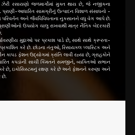
ેરી રસાયણો જળમાર્ગોમાં મુક્ત થાય છે, જે નજીકના
. પ્રાણી-આધારિત સામગ્રીનું ઉત્પાદન વિશાળ સંસાધનો -
પરિવર્તન અને જૈવવિવિધતાના નુકસાનને વધુ વેગ આપે છે.
ટે પ્રાણીઓનો ઉપયોગ ચાલુ રાખવાથી માત્ર નૈતિક બેદરકારી
.
વરણીય મુદ્દાઓ પર પ્રકાશ પાડે છે, સાથે સાથે ક્રૂરતા-
રકાશિત કરે છે. છોડના તંતુઓ, રિસાયકલ પ્લાસ્ટિક અને
 કાપડ ફેશન ઉદ્યોગમાં ક્રાંતિ લાવી રહ્યા છે, ગ્રાહકોને
આધારિત કપડાંની સાચી કિંમતને સમજીને, વ્યક્તિઓ સભાન
છે, ઇકોસિસ્ટમનું રક્ષણ કરે છે અને ફેશનને કરુણા અને
છે.