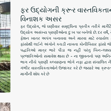
ફર ઉદ્યોગની ક્રૂર વાસ્તવિકતાન
વિનાશક અસર
ફર ઉદ્યોગ, જે ઘણીવાર સમૃદ્ધિના પ્રતીક તરીકે માર્ક
ઉદ્યોગ અસંખ્ય પ્રાણીઓના દુઃખ પર બનેલો છે. દર વર્ષે
ફેશન ખાતર અપંગ બનાવવા અને મારવા માટે રચાયેલ ફ
ફાંસોથી લઈને અંગોને કચડી નાખતા કોનીબિયર ફાંસો જેવ
પદ્ધતિઓ માત્ર ભારે પીડા જ નહીં પરંતુ બિન-લક્ષ
પ્રજાતિઓનો સમાવેશ થાય છે - ના જીવનનો પણ અનિચ્છ
ભાગ નીચે પ્રાણી કલ્યાણના ભોગે નફા દ્વારા સંચાલિત
ગંભીર વાસ્તવિકતાઓને ઉજાગર કરે છે જ્યારે આ ક્રૂરત
માર્ગોની શોધ કરે છે