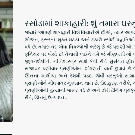
રસોડામાં શાકાહારી: શું તમારા ઘરન
જ્યારે આપણે શાકાહારી વિશે વિચારીએ છીએ, ત્યારે આ
ભોજન, ક્રૂરતા-મુક્ત ઘટકો અને ટકાઉ રસોઈ પદ્ધતિઓ
વધે છે. તમારું ઘર એવા વિકલ્પોથી ભરેલું છે જે પ્રાણીઓ
ફર્નિચર પર બેસો છો તેનાથી લઈને તમે જે મીણબત્તીઓ પ
જીવનશૈલીની નીતિશાસ્ત્ર સાથે કેવી રીતે સુસંગત હ
સજાવટ ઘણીવાર પ્રાણીઓના શોષણની વાર્તા છુપાવે છે
ઊનના ગાલીચા અને રેશમી પડદા જેવી વસ્તુઓ સામાન્ય
પ્રાણીઓને નોંધપાત્ર નુકસાન થાય છે. ઉદાહરણ તરીકે, ચા
પ્રાણીઓની હત્યાની જરૂર પડે છે અને ઝેરી ટેનિંગ પ્રક્ર
રીતે, ઊનનું ઉત્પાદન ..