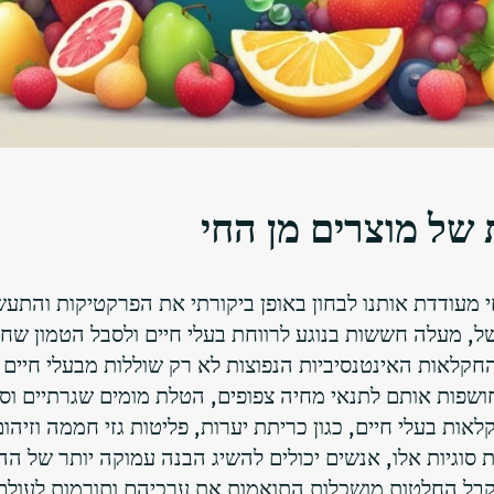
של מוצרים מן החי
מעודדת אותנו לבחון באופן ביקורתי את הפרקטיקות והתעש
ל, מעלה חששות בנוגע לרווחת בעלי חיים ולסבל הטמון שחוו
החקלאות האינטנסיביות הנפוצות לא רק שוללות מבעלי חיים 
חושפות אותם לתנאי מחיה צפופים, הטלת מומים שגרתיים וס
ות בעלי חיים, כגון כריתת יערות, פליטות גזי חממה וזיהום
נת סוגיות אלו, אנשים יכולים להשיג הבנה עמוקה יותר של ה
קבל החלטות מושכלות התואמות את ערכיהם ותורמות לעולם