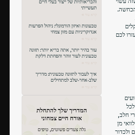
זה עשוי
והבריאותיות של ייצור בעלי חיים
תעשייתי
הכחשה.
קרא עוד »
לים
טבעונות ואיזון הורמונלי: ניהול הפרעות
אנדוקריניות עם מזון צמחי
זרו לכם
קרא עוד »
עור בהיר יותר, אתה בריא יותר: תזונה
טבעונית לעור זוהר והפחתת דלקת
קרא עוד »
איך לעבור לתזונה טבעונית: מדריך
שלב‑אחר‑שלב למתחילים
קרא עוד »
ועים
לכל
המדריך שלך להתחלת
י חלב,
אורח חיים צמחוני
וואי מן
גלה צעדים פשוטים, טיפים
 ולכדור