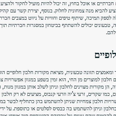
רתיים או אוכל בחוץ, זה יכול להיות מועיל לחקור ולהציע
הציע להביא מנה צמחונית לחלוק. בנוסף, יצירת קשר עם קהיל
לה לספק תמיכה, שיתוף טיפים וחוויות על ניווט במצבים חברת
ובה, טבעונים יכולים להשתתף בביטחון במסגרות חברתיות תוך
להם.
ופיים
ומאמצים תזונה טבעונית, מציאת מקורות חלבון חלופיים הו
חלבון למוצרים מן החי, הוא זמין בשפע במגוון אפשרויות צמ
 הן מקורות מצוינים לחלבון וניתן לשלב אותן במגוון מנות, 
ם, כמו שקדים, זרעי צ'יה וזרעי קנבוס, מציעים לא רק חלבון 
פשרויות חלבון צמחיות שניתן להשתמש בהן כתחליף לבשר במת
בחלבון וניתן להשתמש בה כבסיס לסלטים או כתוספת. על ידי
ים להבטיח שהם עונים על צרכיהם התזונתיים תוך אימוץ אורח