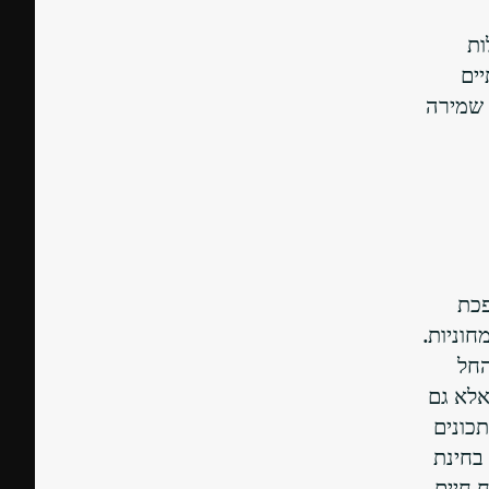
ות
יים
 שמירה
פכת
חוניות.
החל
אלא גם
כונים
 בחינת
 חיים