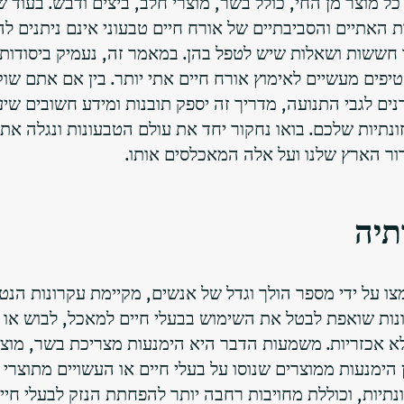
ל מוצר מן החי, כולל בשר, מוצרי חלב, ביצים ודבש. בעוד ש
ת האתיים והסביבתיים של אורח חיים טבעוני אינם ניתנים ל
ו חששות ושאלות שיש לטפל בהן. במאמר זה, נעמיק ביסודות
יפים מעשיים לאימוץ אורח חיים אתי יותר. בין אם אתם שוק
ם לגבי התנועה, מדריך זה יספק תובנות ומידע חשובים שיע
נתיות שלכם. בואו נחקור יחד את עולם הטבעונות ונגלה את
ור הארץ שלנו ועל אלה המאכלסים אותו.
תיה
צו על ידי מספר הולך וגדל של אנשים, מקיימת עקרונות הנט
ונות שואפת לבטל את השימוש בבעלי חיים למאכל, לבוש או 
א אכזריות. משמעות הדבר היא הימנעות מצריכת בשר, מוצר
הימנעות ממוצרים שנוסו על בעלי חיים או העשויים מתוצרי ל
תיות, וכוללת מחויבות רחבה יותר להפחתת הנזק לבעלי חיים