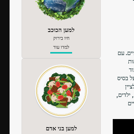
למען הכוכב
חיו בירוק
למדו עוד
ים. עם
ות
וד
ל בסיס
וחומצות שומן אומגה 3. חשוב לציין
 ילדים,
ים
למען בני אדם