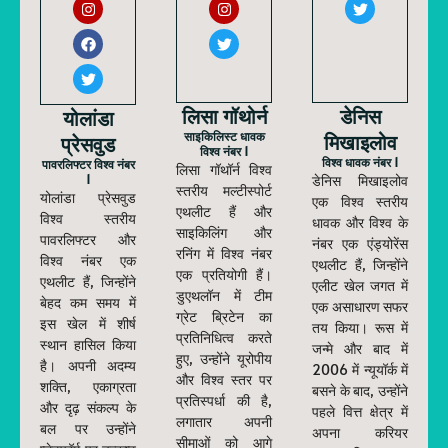
लिसा गॉथोर्न
डेनिस
योलांडा
साइकिलिस्ट धावक
मिखाइलोव
प्रेसवुड
विश्व नंबर 1
विश्व धावक नंबर 1
पावरलिफ्टर विश्व नंबर
लिसा गॉथॉर्न विश्व
1
डेनिस मिखाइलोव
स्तरीय मल्टीस्पोर्ट
योलांडा प्रेसवुड
एक विश्व स्तरीय
एथलीट हैं और
विश्व स्तरीय
धावक और विश्व के
साइकिलिंग और
पावरलिफ्टर और
नंबर एक एंड्योरेंस
रनिंग में विश्व नंबर
विश्व नंबर एक
एथलीट हैं, जिन्होंने
एक प्रतियोगी हैं।
एथलीट हैं, जिन्होंने
एलीट खेल जगत में
डुएथलॉन में टीम
बेहद कम समय में
एक असाधारण सफर
ग्रेट ब्रिटेन का
इस खेल में शीर्ष
तय किया। रूस में
प्रतिनिधित्व करते
स्थान हासिल किया
जन्मे और बाद में
हुए, उन्होंने यूरोपीय
है। अपनी अदम्य
2006 में न्यूयॉर्क में
और विश्व स्तर पर
शक्ति, एकाग्रता
बसने के बाद, उन्होंने
प्रतिस्पर्धा की है,
और दृढ़ संकल्प के
पहले वित्त क्षेत्र में
लगातार अपनी
बल पर उन्होंने
अपना करियर
सीमाओं को आगे