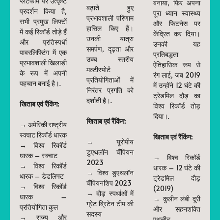
प्लेटफॉर्म पर उत्कृष्ट
बनाया, फिर अपना
बढ़ाते हुए
प्रदर्शन किया है,
पूरा ध्यान स्वास्थ्य
प्रभावशाली परिणाम
सभी प्रमुख लिफ्टों
और फिटनेस पर
हासिल किए हैं।
में कई रिकॉर्ड तोड़े हैं
केंद्रित कर दिया।
उनकी यात्रा
और प्रतिस्पर्धी
उनकी यह
समर्पण, दृढ़ता और
पावरलिफ्टिंग में एक
प्रतिबद्धता
उच्च स्तरीय
प्रभावशाली खिलाड़ी
ऐतिहासिक रूप से
मल्टीस्पोर्ट
के रूप में अपनी
रंग लाई, जब 2019
प्रतियोगिताओं में
पहचान बनाई है।.
में उन्होंने 12 घंटे की
निरंतर प्रगति को
ट्रेडमिल दौड़ का
दर्शाती है।.
खिताब एवं रैंकिंग:
विश्व रिकॉर्ड तोड़
दिया।.
खिताब एवं रैंकिंग:
→ अमेरिकी राष्ट्रीय
स्क्वाट रिकॉर्ड धारक
खिताब एवं रैंकिंग:
→ यूरोपीय
→ विश्व रिकॉर्ड
डुएथलॉन चैंपियन
धारक – स्क्वाट
→ विश्व रिकॉर्ड
2023
→ विश्व रिकॉर्ड
धारक – 12 घंटे की
→ विश्व डुएथलॉन
धारक – डेडलिफ्ट
ट्रेडमिल दौड़
चैंपियनशिप 2023
→ विश्व रिकॉर्ड
(2019)
→ दौड़ स्पर्धाओं में
धारक –
→ कुलीन लंबी दूरी
ग्रेट ब्रिटेन टीम की
प्रतियोगिता कुल
और सहनशक्ति
सदस्य
→ राज्य और
एथलीट