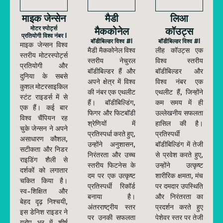
माइक जेन्सेन
मैडी
लिआ
मोटर स्पोर्ट्स
मैककोनेल
कॉउट्स
प्रतियोगी विश्व नंबर 1
बॉडीबिल्डर विश्व #1
बॉडीबिल्डर विश्व #1
माइक जेन्सन विश्व
मैडी मैककोनेल विश्व
लीह कॉउट्स एक
स्तरीय मोटरस्पोर्ट्स
स्तरीय नेचुरल
विश्व स्तरीय
प्रतियोगी और
बॉडीबिल्डर हैं और
बॉडीबिल्डर और
दुनिया के सबसे
अपने क्षेत्र में विश्व
विश्व नंबर एक
कुशल मोटरसाइकिल
की नंबर एक एथलीट
एथलीट हैं, जिन्होंने
स्टंट राइडर्स में से
हैं। बॉडीबिल्डिंग,
कम समय में ही
एक हैं। कई बार
फिगर और फिटबॉडी
उल्लेखनीय सफलता
विश्व चैंपियन रह
श्रेणियों में
हासिल की है।
चुके जेन्सन ने अपने
प्रतिस्पर्धा करते हुए,
प्रतिस्पर्धी
असाधारण कौशल,
उन्होंने अनुशासन,
बॉडीबिल्डिंग में तेजी
सटीकता और निडर
निरंतरता और उच्च
से प्रवेश करते हुए,
राइडिंग शैली से
स्तरीय फिटनेस के
उन्होंने उत्कृष्ट
दर्शकों को लगातार
दम पर एक उत्कृष्ट
शारीरिक क्षमता, मंच
चकित किया है।
प्रतिस्पर्धी रिकॉर्ड
पर दमदार उपस्थिति
स्व-शिक्षित और
बनाया है।
और निरंतरता का
बेहद दृढ़ निश्चयी,
अंतरराष्ट्रीय स्तर
प्रदर्शन करते हुए
इस डेनिश राइडर ने
पर उनकी सफलता
पेशेवर स्तर पर तेजी
यूरोप भर में शीर्ष