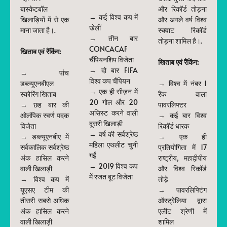
बास्केटबॉल
और रिकॉर्ड तोड़ना
→ कई विश्व कप में
खिलाड़ियों में से एक
और अगले वर्ष विश्व
खेलीं
माना जाता है।.
स्क्वाट रिकॉर्ड
→ तीन बार
तोड़ना शामिल है।.
CONCACAF
खिताब एवं रैंकिंग:
चैंपियनशिप विजेता
खिताब एवं रैंकिंग:
→ दो बार FIFA
→ पांच
विश्व कप चैंपियन
डब्ल्यूएनबीएल
→ विश्व में नंबर 1
→ एक ही सीज़न में
स्कोरिंग खिताब
रैंक वाला
20 गोल और 20
→ छह बार की
पावरलिफ्टर
असिस्ट करने वाली
ओलंपिक स्वर्ण पदक
→ कई बार विश्व
दूसरी खिलाड़ी
विजेता
रिकॉर्ड धारक
→ वर्ष की सर्वश्रेष्ठ
→ डब्ल्यूएनबीए में
→ एक ही
महिला एथलीट चुनी
सर्वकालिक सर्वश्रेष्ठ
प्रतियोगिता में 17
गईं
अंक हासिल करने
राष्ट्रीय, महाद्वीपीय
→ 2019 विश्व कप
वाली खिलाड़ी
और विश्व रिकॉर्ड
में रजत बूट विजेता
→ विश्व कप में
तोड़े
यूएसए टीम की
→ पावरलिफ्टिंग
तीसरी सबसे अधिक
ऑस्ट्रेलिया द्वारा
अंक हासिल करने
एलीट श्रेणी में
वाली खिलाड़ी
शामिल