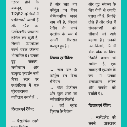
ग्रस्त होने के
हैं और सात बार
और दृढ़ संकल्प के
बावजूद, वह
फॉर्मूला वन विश्व
लिए तेजी से ख्याति
T12/B2 श्रेणियों में
चैम्पियनशिप अपने
प्राप्त की है, रिकॉर्ड
प्रतिस्पर्धा करती हैं
नाम की है, जिससे
तोड़े हैं और खेल में
और ट्रैक पर
रेसिंग के सच्चे
संभावनाओं की
उल्लेखनीय सफलता
प्रतीक के रूप में
सीमाओं को आगे
हासिल कर चुकी हैं,
उनकी विरासत
बढ़ाया है। उनकी
जिसमें पैरालंपिक
मजबूत हुई है।.
उपलब्धियां, जिनमें
स्वर्ण पदक जीतना
योक वॉक का विश्व
भी शामिल है। उनका
खिताब एवं रैंकिंग:
रिकॉर्ड बनाना भी
दृढ़ संकल्प,
शामिल है, एक
लचीलापन और
→ सात बार के
शाकाहारी एथलीट के
उत्कृष्ट प्रदर्शन उन्हें
फॉर्मूला वन विश्व
रूप में उनकी
विश्व स्तर पर
चैंपियन
असाधारण शक्ति
एथलेटिक्स में एक
→ पोल पोजीशन
और समर्पण को
प्रेरणादायक
और कुल अंकों का
दर्शाती हैं।.
व्यक्तित्व बनाते हैं।.
सर्वकालिक रिकॉर्ड
→ कई ग्रांड
खिताब एवं रैंकिंग:
खिताब एवं रैंकिंग:
प्रिक्स के विजेता
→ स्कॉटलैंड की
→ पैरालंपिक स्वर्ण
सबसे ताकतवर
पदक विजेता