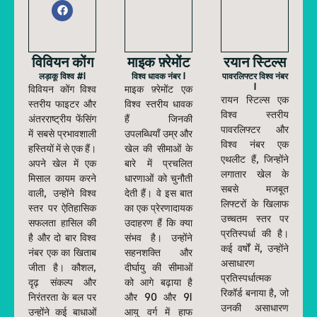
विवियन कोंग
माइक फ़्रेमोंट
रयान स्टिल्स
लड़ाकू विश्व #1
विश्व धावक नंबर 1
पावरलिफ्टर विश्व नंबर
1
विवियन कोंग विश्व
माइक फ़्रेमोंट एक
रायन स्टिल्स एक
स्तरीय फाइटर और
विश्व स्तरीय धावक
विश्व स्तरीय
अंतरराष्ट्रीय फेंसिंग
हैं जिनकी
पावरलिफ्टर और
में सबसे प्रभावशाली
उपलब्धियाँ उम्र और
विश्व नंबर एक
हस्तियों में से एक हैं।
खेल की सीमाओं के
एथलीट हैं, जिन्होंने
अपने खेल में एक
बारे में प्रचलित
लगातार खेल के
मिसाल कायम करने
धारणाओं को चुनौती
सबसे मजबूत
वाली, उन्होंने विश्व
देती हैं। वे इस बात
लिफ्टरों के खिलाफ
स्तर पर ऐतिहासिक
का एक प्रेरणादायक
उच्चतम स्तर पर
सफलता हासिल की
उदाहरण हैं कि क्या
प्रतिस्पर्धा की है।
है और दो बार विश्व
संभव है। उन्होंने
कई वर्षों में, उन्होंने
नंबर एक का खिताब
सहनशक्ति और
असाधारण
जीता है। कौशल,
दीर्घायु की सीमाओं
प्रतिस्पर्धात्मक
दृढ़ संकल्प और
को आगे बढ़ाया है
रिकॉर्ड बनाया है, जो
निरंतरता के बल पर
और 90 और 91
उनकी असाधारण
उन्होंने कई बाधाओं
आयु वर्ग में हाफ