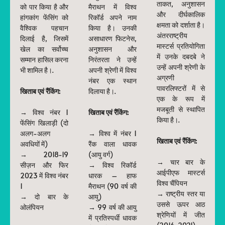
ताकत, अनुशासन
को पार किया है और
मैराथन में विश्व
और दीर्घकालिक
हांगकांग फेंसिंग को
रिकॉर्ड अपने नाम
क्षमता को दर्शाता है।
वैश्विक पहचान
किया है। उनकी
अंतरराष्ट्रीय
दिलाई है, जिसमें
असाधारण फिटनेस,
मास्टर्स प्रतियोगिता
खेल का सर्वोच्च
अनुशासन और
में उनके दबदबे ने
सम्मान हासिल करना
निरंतरता ने उन्हें
उन्हें अपनी श्रेणी के
भी शामिल है।.
अपनी श्रेणी में विश्व
अग्रणी
नंबर एक स्थान
पावरलिफ्टरों में से
खिताब एवं रैंकिंग:
दिलाया है।.
एक के रूप में
मजबूती से स्थापित
→ विश्व नंबर 1
खिताब एवं रैंकिंग:
किया है।.
फेंसिंग खिलाड़ी (दो
अलग-अलग
→ विश्व में नंबर 1
खिताब एवं रैंकिंग:
अवधियों में)
रैंक वाला धावक
→ 2018-19
(आयु वर्ग)
→ चार बार के
सीज़न और फिर
→ विश्व रिकॉर्ड
आईपीएफ मास्टर्स
2023 में विश्व नंबर
धारक – हाफ
विश्व चैंपियन
1
मैराथन (90 वर्ष की
→ राष्ट्रीय स्तर या
→ दो बार के
आयु)
उससे ऊपर आठ
ओलंपियन
→ 99 वर्ष की आयु
श्रेणियों में जीत
में प्रतिस्पर्धी धावक