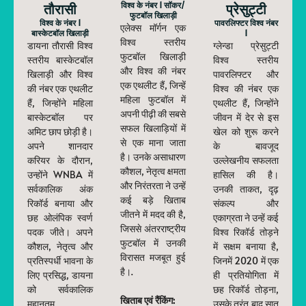
तौरासी
विश्व के नंबर 1 सॉकर/
प्रेसुट्टी
फुटबॉल खिलाड़ी
विश्व के नंबर 1
पावरलिफ्टर विश्व नंबर
एलेक्स मॉर्गन एक
बास्केटबॉल खिलाड़ी
1
विश्व स्तरीय
डायना तौरासी विश्व
ग्लेन्डा प्रेसुट्टी
फुटबॉल खिलाड़ी
स्तरीय बास्केटबॉल
विश्व स्तरीय
और विश्व की नंबर
खिलाड़ी और विश्व
पावरलिफ्टर और
एक एथलीट हैं, जिन्हें
की नंबर एक एथलीट
विश्व की नंबर एक
महिला फुटबॉल में
हैं, जिन्होंने महिला
एथलीट हैं, जिन्होंने
अपनी पीढ़ी की सबसे
बास्केटबॉल पर
जीवन में देर से इस
सफल खिलाड़ियों में
अमिट छाप छोड़ी है।
खेल को शुरू करने
से एक माना जाता
अपने शानदार
के बावजूद
है। उनके असाधारण
करियर के दौरान,
उल्लेखनीय सफलता
कौशल, नेतृत्व क्षमता
उन्होंने WNBA में
हासिल की है।
और निरंतरता ने उन्हें
सर्वकालिक अंक
उनकी ताकत, दृढ़
कई बड़े खिताब
रिकॉर्ड बनाया और
संकल्प और
जीतने में मदद की है,
छह ओलंपिक स्वर्ण
एकाग्रता ने उन्हें कई
जिससे अंतरराष्ट्रीय
पदक जीते। अपने
विश्व रिकॉर्ड तोड़ने
फुटबॉल में उनकी
कौशल, नेतृत्व और
में सक्षम बनाया है,
विरासत मजबूत हुई
प्रतिस्पर्धी भावना के
जिनमें 2020 में एक
है।.
लिए प्रसिद्ध, डायना
ही प्रतियोगिता में
को सर्वकालिक
छह रिकॉर्ड तोड़ना,
खिताब एवं रैंकिंग:
महानतम
उसके तुरंत बाद सात