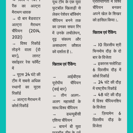
प्रतियोगिता में विश्व
यूथ टीम के एक युवा
रैंक का अल्ट्रा
चैंपियन बनकर
फुटबॉल खिलाड़ी से
मैराथन धावक
अपने खेल के शिखर
लेकर पेशेवर बॉक्सिंग
→ दो बार बैडवाटर
को हासिल किया।.
चैंपियन बनने तक
अल्ट्रा मैराथन
का उनका सफर रिंग
चैंपियन (2014,
खिताब एवं रैंकिंग:
में उनके लचीलेपन,
2021)
दृढ़ संकल्प और
→ विश्व रिकॉर्ड
→ 10 दिवसीय श्री
असाधारण कौशल
तोड़ने वाला (दो
चिनमोय दौड़ के दो
को दर्शाता है।.
बार), लास्ट
बार के विजेता
सर्वाइवर रेस फॉर्मेट
→ इकारस फ्लोरिडा
खिताब एवं रैंकिंग:
में
6 दिवसीय दौड़ में
→ यूएस 24 घंटे की
कोर्स रिकॉर्ड
→ आईबीएफ
टीम में सबसे अधिक
→ 24 घंटे की दौड़
यूरोपीय चैंपियन
स्थानों का यूएस
में राष्ट्रीय रिकॉर्ड
(कई बार)
रिकॉर्ड
→ 48 घंटे की दौड़
→ तीन अलग-
→ अल्ट्रा मैराथन में
में विश्व चैंपियनशिप
अलग महासंघों के
कोर्स रिकॉर्ड
के विजेता
साथ विश्व चैंपियन
→ ज़ियामेन 6
→ डब्ल्यूबीसी
दिवसीय दौड़ के
एशिया चैंपियन
विजेता
→ बायर्न बी युवा
फुटबॉल टीम के पूर्व