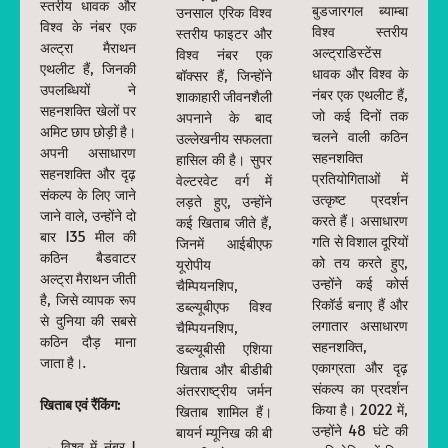
स्तरीय धावक और
बुडजारगल ब्याम्बा
उनसाल एरिक विश्व
विश्व के नंबर एक
विश्व स्तरीय
स्तरीय फाइटर और
अल्ट्रा मैराथन
अल्ट्राडिस्टेंस
विश्व नंबर एक
एथलीट हैं, जिनकी
धावक और विश्व के
बॉक्सर हैं, जिन्होंने
उपलब्धियों ने
नंबर एक एथलीट हैं,
शाकाहारी जीवनशैली
सहनशक्ति खेलों पर
जो कई दिनों तक
अपनाने के बाद
अमिट छाप छोड़ी है।
चलने वाली कठिन
उल्लेखनीय सफलता
अपनी असाधारण
सहनशक्ति
हासिल की है। सुपर
सहनशक्ति और दृढ़
प्रतियोगिताओं में
वेल्टरवेट वर्ग में
संकल्प के लिए जाने
उत्कृष्ट प्रदर्शन
लड़ते हुए, उन्होंने
जाने वाले, उन्होंने दो
करते हैं। असाधारण
कई खिताब जीते हैं,
बार 135 मील की
गति से विशाल दूरियों
जिनमें आईबीएफ
कठिन बैडवाटर
को तय करते हुए,
यूरोपीय
अल्ट्रा मैराथन जीती
उन्होंने कई कोर्स
चैम्पियनशिप,
है, जिसे व्यापक रूप
रिकॉर्ड बनाए हैं और
डब्ल्यूबीएफ विश्व
से दुनिया की सबसे
लगातार असाधारण
चैम्पियनशिप,
कठिन दौड़ माना
सहनशक्ति,
डब्ल्यूबीसी एशिया
जाता है।.
एकाग्रता और दृढ़
खिताब और बीडीबी
संकल्प का प्रदर्शन
अंतरराष्ट्रीय जर्मन
खिताब एवं रैंकिंग:
किया है। 2022 में,
खिताब शामिल हैं।
उन्होंने 48 घंटे की
बायर्न म्यूनिख की बी
→ विश्व में नंबर 1