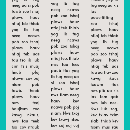
yog ib tug
neeg ua si pob
tug neeg ua kis
neeg ncaws
tawb zoo tshaj
las
pob zoo tshaj
plaws hauv
powerlifting
plaws hauv
ntiaj teb thiab
zoo tshaj
ntiaj teb thiab
yog ib tug
plaws hauv
yog ib tug
neeg ncaws
ntiaj teb thiab
neeg ncaws
pob zoo tshaj
yog ib tug
pob zoo tshaj
plaws hauv
neeg ncaws
plaws hauv
ntiaj teb uas
pob zoo tshaj
ntiaj teb, thiab
tau tso ib lub
plaws hauv
nws tau lees
cim tsis muaj
ntiaj teb uas
paub tias yog
hnub ploj
tau ua tiav zoo
ib tug neeg ua
ntawm cov poj
kawg nkaus
si zoo tshaj
niam pob
txawm tias
plaws hauv
tawb. Thoob
nws pib ua kis
nws tiam neeg
plaws hauv
las tom qab
hauv kev
nws txoj
nws lub neej.
ncaws pob poj
haujlwm zoo
Nws lub zog,
niam. Nws txoj
kawg nkaus,
kev txiav txim
kev txawj ntse,
nws tau teeb
siab, thiab kev
kev coj noj coj
tsa cov ntaub
tsom mus rau