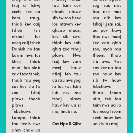
txuj ci tshwj
tau tsim cov
zog sai, nws
xeeb, kev ua
ntaub ntawv
tau nce mus
kom raug,
sib tw zoo heev
rau qib kev
thiab kev caij
los ntawm kev
tshaj lij sai sai,
tsheb tsis
qhuab ntuas,
ua pov thawj
ntshai. Tus
kev sib xws,
tias nws muaj
neeg caij tsheb
thiab kev cob
kev cob qhia
Danish no tau
qhia zoo tshaj
zoo, nyob rau
kawm nws tus
plaws. Nws
theem, thiab
kheej thiab
txoj kev vam
sib xws. Nws
muaj lub siab
meej hauv
cov kev ua tau
xav tsav tsheb,
ntiaj teb tau
zoo hauv kev
thiab tau yeej
ua rau nws yog
sib tw hauv
cov kev sib tw
ib tus kws tsim
tebchaws
zoo tshaj
lub cev zoo
thiab thoob
plaws thoob
tshaj plaws
ntiaj teb tau
plaws
hauv kev ua si
tsim nws ua ib
Tebchaws
niaj hnub no.
tus neeg tseem
Europe, thiab
ceeb hauv kev
tau txais nws
Cov Npe & Qib:
ua kis las ntuj.
qhov chaw ua