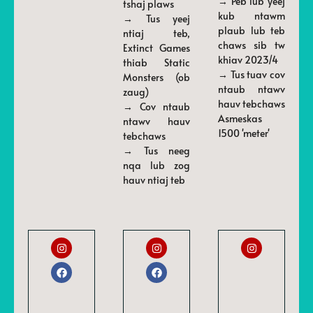
→ Peb lub yeej
tshaj plaws
kub ntawm
→ Tus yeej
plaub lub teb
ntiaj teb,
chaws sib tw
Extinct Games
khiav 2023/4
thiab Static
→ Tus tuav cov
Monsters (ob
ntaub ntawv
zaug)
hauv tebchaws
→ Cov ntaub
Asmeskas
ntawv hauv
1500 'meter'
tebchaws
→ Tus neeg
nqa lub zog
hauv ntiaj teb