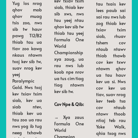
kev txiav txim
Yug los nrog
tau txais kev
siab, thiab kev
qhov mob
lees paub sai
sib xws, nws
qhov muag
sai rau nws lub
tau yeej ntau
tsis zoo, nws
zog thiab kev
qhov kev sib tw
sib tw hauv
txiav txim
thiab tau yeej
pawg T12/B2
siab, rhuav
Formula One
thiab tau ua
tshem cov
World
tiav zoo kawg
ntaub ntawv
Championship
nkaus ntawm
thiab thawb
xya zaug, ua
txoj kev sib tw,
cov kev txwv
rau nws lub
suav nrog kev
ntawm qhov
koob npe nrov
yeej
ua tau hauv
ua tus cim tiag
Paralympic
kev ua si. Nws
tiag ntawm
Gold. Nws txoj
cov kev ua
kev sib tw.
kev txiav txim
tiav, suav nrog
siab, kev ua
kev teeb tsa
Cov Npe & Qib:
siab ntev,
cov ntaub
thiab kev ua
ntawv thoob
→ Xya zaus
tau zoo ua rau
ntiaj teb rau
Formula One
nws yog ib tug
Yoke Walk,
World
neeg txhawb
qhia txog nws
Champion