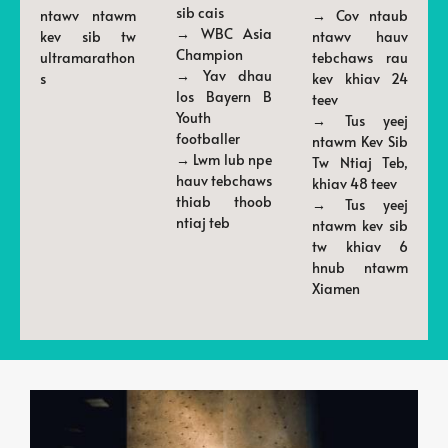
sib cais
ntawv ntawm
→ Cov ntaub
→ WBC Asia
kev sib tw
ntawv hauv
Champion
ultramarathon
tebchaws rau
→ Yav dhau
s
kev khiav 24
los Bayern B
teev
Youth
→ Tus yeej
footballer
ntawm Kev Sib
→ Lwm lub npe
Tw Ntiaj Teb,
hauv tebchaws
khiav 48 teev
thiab thoob
→ Tus yeej
ntiaj teb
ntawm kev sib
tw khiav 6
hnub ntawm
Xiamen