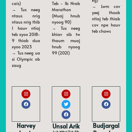
kg)
cais)
Teb - Ib Nrab
→ Lwm cov
→ Tus neeg
Marathon
yeej thoob
ntaus nrig
(Muaj hnub
ntiaj teb thiab
ntaus nrig thib
nyoog 90)
cov npe hauv
1 hauv ntiaj
→ Tus neeg
teb chaws
teb xyoo 2018-
khiav sib tw
9 thiab dua
thaum muaj
xyoo 2023
hnub nyoog
→ Tus neeg ua
99 (2021)
si Olympic ob
zaug
Harvey
Budjargal
Unsal Arik
Lub Ntiaj Teb Sib