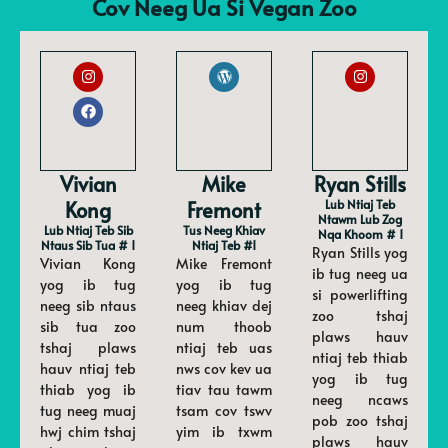
Cov Neeg Ua Si Vegan Zoo
Vivian
Mike
Ryan Stills
Kong
Fremont
Lub Ntiaj Teb
Ntawm Lub Zog
Lub Ntiaj Teb Sib
Tus Neeg Khiav
Nqa Khoom # 1
Ntaus Sib Tua # 1
Ntiaj Teb #1
Ryan Stills yog
Vivian Kong
Mike Fremont
ib tug neeg ua
yog ib tug
yog ib tug
si powerlifting
neeg sib ntaus
neeg khiav dej
zoo tshaj
sib tua zoo
num thoob
plaws hauv
tshaj plaws
ntiaj teb uas
ntiaj teb thiab
hauv ntiaj teb
nws cov kev ua
yog ib tug
thiab yog ib
tiav tau tawm
neeg ncaws
tug neeg muaj
tsam cov tswv
pob zoo tshaj
hwj chim tshaj
yim ib txwm
plaws hauv