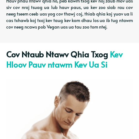
Hauv phau ntawv qhia no, peb kawm txog kev noj zaub mov uas
siv cov nroj tsuag ua lub hauv paus, ua kev zoo siab rau cov
neeg tseem ceeb uas yog cov thawj coj, thiab qhia koj yuav ua li
cas txhawb koj txoj kev taug kev kom dhau los ua ib tug ntawm
cov neeg ncaws pob Vegan uas ua tau zoo tom ntej.
Cov Ntaub Ntawv Qhia Txog
Kev
Hloov Pauv ntawm Kev Ua Si