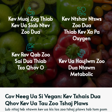
Kev Muaj Zog Thiab
Kev Ntshav Ntsws
Kev Ua Siab Ntev
Zoo Dua
Zoo Dua
Thiab Kev Xa Pa
Oxygen
Kev Rov Qab Zoo
Sai Dua Thiab
Kev Ua Haujlwm Zoo
Txo Qhov O
Dua Ntawm
Metabolic
Cov Neeg Ua Si Vegan: Kev Txhais Dua
Qhov Kev Ua Tau Zoo Tshaj Plaws
Lub ntiaj teb ntawm kev ua kis las zoo tshaj plaws tab tom pom