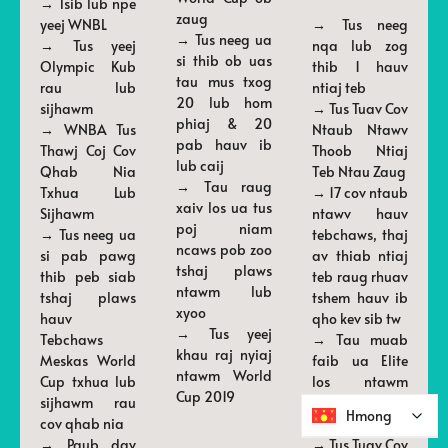
→ Tsib lub npe
zaug
yeej WNBL
→ Tus neeg
→ Tus neeg ua
→ Tus yeej
nqa lub zog
si thib ob uas
Olympic Kub
thib 1 hauv
tau mus txog
rau lub
ntiaj teb
20 lub hom
sijhawm
→ Tus Tuav Cov
phiaj & 20
→ WNBA Tus
Ntaub Ntawv
pab hauv ib
Thawj Coj Cov
Thoob Ntiaj
lub caij
Qhab Nia
Teb Ntau Zaug
→ Tau raug
Txhua Lub
→ 17 cov ntaub
xaiv los ua tus
Sijhawm
ntawv hauv
poj niam
→ Tus neeg ua
tebchaws, thaj
ncaws pob zoo
si pab pawg
av thiab ntiaj
tshaj plaws
thib peb siab
teb raug rhuav
ntawm lub
tshaj plaws
tshem hauv ib
xyoo
hauv
qho kev sib tw
→ Tus yeej
Tebchaws
→ Tau muab
khau raj nyiaj
Meskas World
faib ua Elite
ntawm World
Cup txhua lub
los ntawm
Cup 2019
sijhawm rau
Powerlifting
Hmong
Hmong
cov qhab nia
Australia
→ Paub dav
→ Tus Tuav Cov