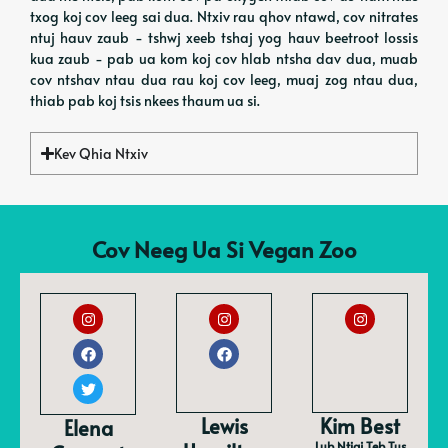
txog koj cov leeg sai dua. Ntxiv rau qhov ntawd, cov nitrates
ntuj hauv zaub - tshwj xeeb tshaj yog hauv beetroot lossis
kua zaub - pab ua kom koj cov hlab ntsha dav dua, muab
cov ntshav ntau dua rau koj cov leeg, muaj zog ntau dua,
thiab pab koj tsis nkees thaum ua si.
Kev Qhia Ntxiv
Cov Neeg Ua Si Vegan Zoo
Lewis
Kim Best
Elena
Lub Ntiaj Teb Tus