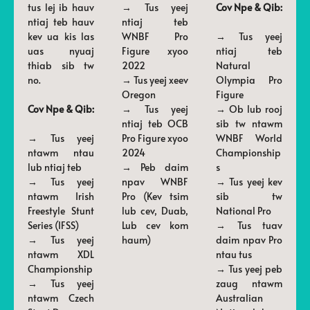
tus lej ib hauv
→ Tus yeej
Cov Npe & Qib:
ntiaj teb hauv
ntiaj teb
kev ua kis las
WNBF Pro
→ Tus yeej
uas nyuaj
Figure xyoo
ntiaj teb
thiab sib tw
2022
Natural
no.
→ Tus yeej xeev
Olympia Pro
Oregon
Figure
Cov Npe & Qib:
→ Tus yeej
→ Ob lub rooj
ntiaj teb OCB
sib tw ntawm
→ Tus yeej
Pro Figure xyoo
WNBF World
ntawm ntau
2024
Championship
lub ntiaj teb
→ Peb daim
s
→ Tus yeej
npav WNBF
→ Tus yeej kev
ntawm Irish
Pro (Kev tsim
sib tw
Freestyle Stunt
lub cev, Duab,
National Pro
Series (IFSS)
Lub cev kom
→ Tus tuav
→ Tus yeej
haum)
daim npav Pro
ntawm XDL
ntau tus
Championship
→ Tus yeej peb
→ Tus yeej
zaug ntawm
ntawm Czech
Australian