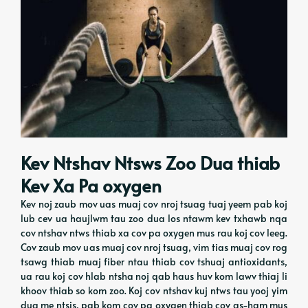
Kev Ntshav Ntsws Zoo Dua thiab
Kev Xa Pa oxygen
Kev noj zaub mov uas muaj cov nroj tsuag tuaj yeem pab koj
lub cev ua haujlwm tau zoo dua los ntawm kev txhawb nqa
cov ntshav ntws thiab xa cov pa oxygen mus rau koj cov leeg.
Cov zaub mov uas muaj cov nroj tsuag, vim tias muaj cov rog
tsawg thiab muaj fiber ntau thiab cov tshuaj antioxidants,
ua rau koj cov hlab ntsha noj qab haus huv kom lawv thiaj li
khoov thiab so kom zoo. Koj cov ntshav kuj ntws tau yooj yim
dua me ntsis, pab kom cov pa oxygen thiab cov as-ham mus