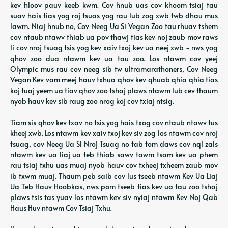
kev hloov pauv keeb kwm. Cov hnub uas cov khoom tsiaj tau
suav hais tias yog roj tsuas yog rau lub zog xwb twb dhau mus
lawm. Niaj hnub no, Cov Neeg Ua Si Vegan Zoo tau rhuav tshem
cov ntaub ntawv thiab ua pov thawj tias kev noj zaub mov raws
li cov nroj tsuag tsis yog kev xaiv txoj kev ua neej xwb - nws yog
qhov zoo dua ntawm kev ua tau zoo. Los ntawm cov yeej
Olympic mus rau cov neeg sib tw ultramarathoners, Cov Neeg
Vegan Kev vam meej hauv txhua qhov kev qhuab qhia qhia tias
koj tuaj yeem ua tiav qhov zoo tshaj plaws ntawm lub cev thaum
nyob hauv kev sib raug zoo nrog koj cov txiaj ntsig.
Tiam sis qhov kev txav no tsis yog hais txog cov ntaub ntawv tus
kheej xwb. Los ntawm kev xaiv txoj kev siv zog los ntawm cov nroj
tsuag, cov Neeg Ua Si Nroj Tsuag no tab tom daws cov nqi zais
ntawm kev ua liaj ua teb thiab sawv tawm tsam kev ua phem
rau tsiaj txhu uas muaj nyob hauv cov txheej txheem zaub mov
ib txwm muaj. Thaum peb saib cov lus tseeb ntawm Kev Ua Liaj
Ua Teb Hauv Hoobkas, nws pom tseeb tias kev ua tau zoo tshaj
plaws tsis tas yuav los ntawm kev siv nyiaj ntawm Kev Noj Qab
Haus Huv ntawm Cov Tsiaj Txhu.