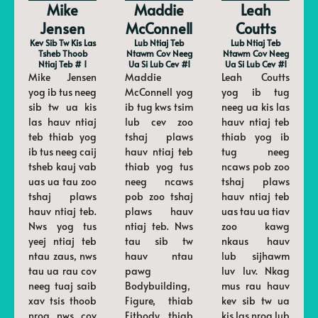
Mike
Maddie
Leah
Jensen
McConnell
Coutts
Kev Sib Tw Kis Las
Lub Ntiaj Teb
Lub Ntiaj Teb
Tsheb Thoob
Ntawm Cov Neeg
Ntawm Cov Neeg
Ntiaj Teb # 1
Ua Si Lub Cev #1
Ua Si Lub Cev #1
Mike Jensen
Maddie
Leah Coutts
yog ib tus neeg
McConnell yog
yog ib tug
sib tw ua kis
ib tug kws tsim
neeg ua kis las
las hauv ntiaj
lub cev zoo
hauv ntiaj teb
teb thiab yog
tshaj plaws
thiab yog ib
ib tus neeg caij
hauv ntiaj teb
tug neeg
tsheb kauj vab
thiab yog tus
ncaws pob zoo
uas ua tau zoo
neeg ncaws
tshaj plaws
tshaj plaws
pob zoo tshaj
hauv ntiaj teb
hauv ntiaj teb.
plaws hauv
uas tau ua tiav
Nws yog tus
ntiaj teb. Nws
zoo kawg
yeej ntiaj teb
tau sib tw
nkaus hauv
ntau zaus, nws
hauv ntau
lub sijhawm
tau ua rau cov
pawg
luv luv. Nkag
neeg tuaj saib
Bodybuilding,
mus rau hauv
xav tsis thoob
Figure, thiab
kev sib tw ua
nrog nws cov
Fitbody, thiab
kis las nrog lub