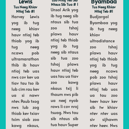
Lewis
Byambaa
Ntaus Sib Tua # 1
Tus Neeg Khiav
Tus Neeg Khiav
Unsal Arik yog
Ntiaj Teb #1
Ntiaj Teb #1
ib tug neeg sib
Harvey Lewis
Budjargal
ntaus sib tua
yog ib tug
Byambaa yog
zoo tshaj
neeg khiav
ib tug neeg
plaws hauv
hauv ntiaj teb
khiav
ntiaj teb thiab
thiab yog ib
ultradistance
yog ib tug
tug neeg
zoo tshaj
neeg sib ntaus
ncaws pob
plaws hauv
sib tua zoo
ultramarathon
ntiaj teb thiab
tshaj plaws
thib ib hauv
yog ib tug
hauv ntiaj teb
ntiaj teb uas
neeg ncaws
uas tau ua tiav
nws cov kev ua
pob zoo tshaj
zoo kawg
tiav tau tso ib
plaws hauv
nkaus txij li
lub cim rau kev
ntiaj teb uas
thaum nws pib
ua si nawv
ua tau zoo
ua neej nyob
ntev. Paub txog
heev hauv kev
raws li cov nroj
nws lub zog
sib tw khiav
tsuag. Nws tau
thiab kev txiav
ntev ntev uas
sib ntaus sib
txim siab zoo
siv sijhawm
tua hauv Super
kawg nkaus,
ntev heev. Nws