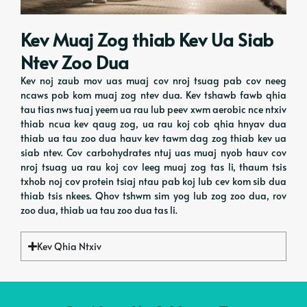
Kev Muaj Zog thiab Kev Ua Siab
Ntev Zoo Dua
Kev noj zaub mov uas muaj cov nroj tsuag pab cov neeg
ncaws pob kom muaj zog ntev dua. Kev tshawb fawb qhia
tau tias nws tuaj yeem ua rau lub peev xwm aerobic nce ntxiv
thiab ncua kev qaug zog, ua rau koj cob qhia hnyav dua
thiab ua tau zoo dua hauv kev tawm dag zog thiab kev ua
siab ntev. Cov carbohydrates ntuj uas muaj nyob hauv cov
nroj tsuag ua rau koj cov leeg muaj zog tas li, thaum tsis
txhob noj cov protein tsiaj ntau pab koj lub cev kom sib dua
thiab tsis nkees. Qhov tshwm sim yog lub zog zoo dua, rov
zoo dua, thiab ua tau zoo dua tas li.
Kev Qhia Ntxiv