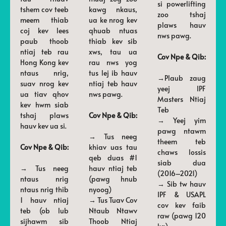
si powerlifting
tshem cov teeb
kawg nkaus,
zoo tshaj
meem thiab
ua ke nrog kev
plaws hauv
coj kev lees
qhuab ntuas
nws pawg.
paub thoob
thiab kev sib
ntiaj teb rau
xws, tau ua
Cov Npe & Qib:
Hong Kong kev
rau nws yog
ntaus nrig,
tus lej ib hauv
→Plaub zaug
suav nrog kev
ntiaj teb hauv
yeej IPF
ua tiav qhov
nws pawg.
Masters Ntiaj
kev hwm siab
Teb
tshaj plaws
Cov Npe & Qib:
→ Yeej yim
hauv kev ua si.
pawg ntawm
→ Tus neeg
theem teb
Cov Npe & Qib:
khiav uas tau
chaws lossis
qeb duas #1
siab dua
→ Tus neeg
hauv ntiaj teb
(2016–2021)
ntaus nrig
(pawg hnub
→ Sib tw hauv
ntaus nrig thib
nyoog)
IPF & USAPL
1 hauv ntiaj
→ Tus Tuav Cov
cov kev faib
teb (ob lub
Ntaub Ntawv
raw (pawg 120
sijhawm sib
Thoob Ntiaj