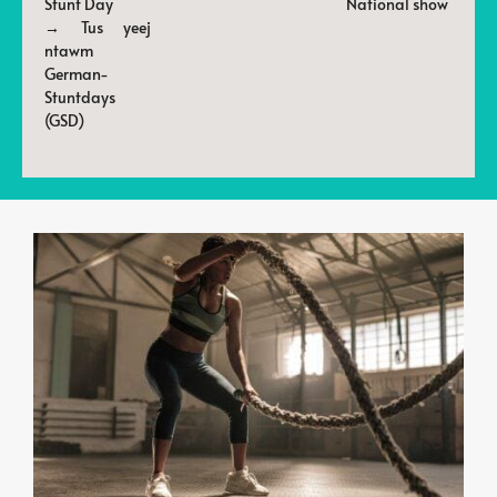
Stunt Day
National show
→ Tus yeej
ntawm
German-
Stuntdays
(GSD)