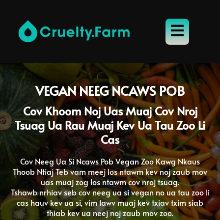
VEGAN NEEG NCAWS POB
Cov Khoom Noj Uas Muaj Cov Nroj
Tsuag Ua Rau Muaj Kev Ua Tau Zoo Li
Cas
Cov Neeg Ua Si Ncaws Pob Vegan Zoo Kawg Nkaus
Thoob Ntiaj Teb vam meej los ntawm kev noj zaub mov
uas muaj zog los ntawm cov nroj tsuag.
Tshawb nrhiav seb cov neeg ua si vegan no ua tau zoo li
cas hauv kev ua si, vim lawv muaj kev txiav txim siab
thiab kev ua neej noj zaub mov zoo.