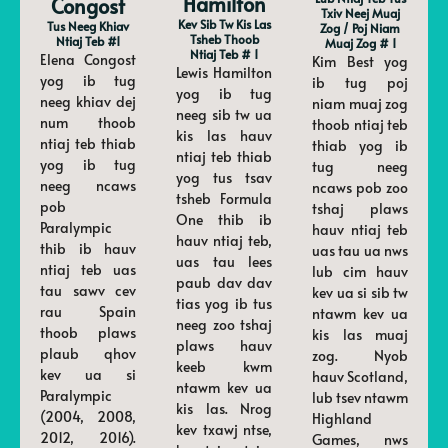
Hamilton
Congost
Txiv Neej Muaj
Kev Sib Tw Kis Las
Tus Neeg Khiav
Zog / Poj Niam
Tsheb Thoob
Ntiaj Teb #1
Muaj Zog # 1
Ntiaj Teb # 1
Elena Congost
Kim Best yog
Lewis Hamilton
yog ib tug
ib tug poj
yog ib tug
neeg khiav dej
niam muaj zog
neeg sib tw ua
num thoob
thoob ntiaj teb
kis las hauv
ntiaj teb thiab
thiab yog ib
ntiaj teb thiab
yog ib tug
tug neeg
yog tus tsav
neeg ncaws
ncaws pob zoo
tsheb Formula
pob
tshaj plaws
One thib ib
Paralympic
hauv ntiaj teb
hauv ntiaj teb,
thib ib hauv
uas tau ua nws
uas tau lees
ntiaj teb uas
lub cim hauv
paub dav dav
tau sawv cev
kev ua si sib tw
tias yog ib tus
rau Spain
ntawm kev ua
neeg zoo tshaj
thoob plaws
kis las muaj
plaws hauv
plaub qhov
zog. Nyob
keeb kwm
kev ua si
hauv Scotland,
ntawm kev ua
Paralympic
lub tsev ntawm
kis las. Nrog
(2004, 2008,
Highland
kev txawj ntse,
2012, 2016).
Games, nws