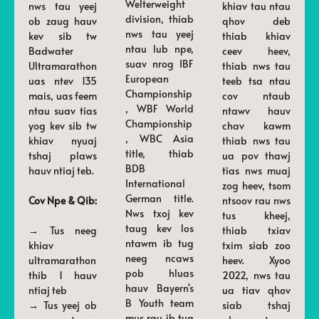
Welterweight
nws tau yeej
khiav tau ntau
division, thiab
ob zaug hauv
qhov deb
nws tau yeej
kev sib tw
thiab khiav
ntau lub npe,
Badwater
ceev heev,
suav nrog IBF
Ultramarathon
thiab nws tau
European
uas ntev 135
teeb tsa ntau
Championship
mais, uas feem
cov ntaub
, WBF World
ntau suav tias
ntawv hauv
Championship
yog kev sib tw
chav kawm
, WBC Asia
khiav nyuaj
thiab nws tau
title, thiab
tshaj plaws
ua pov thawj
BDB
hauv ntiaj teb.
tias nws muaj
International
zog heev, tsom
German title.
Cov Npe & Qib:
ntsoov rau nws
Nws txoj kev
tus kheej,
taug kev los
→ Tus neeg
thiab txiav
ntawm ib tug
khiav
txim siab zoo
neeg ncaws
ultramarathon
heev. Xyoo
pob hluas
thib 1 hauv
2022, nws tau
hauv Bayern's
ntiaj teb
ua tiav qhov
B Youth team
→ Tus yeej ob
siab tshaj
mus rau ib tug