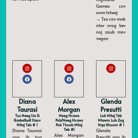
Games cov
xwm txheej
→ Txo cov mob
ntev nrog kev
noj zaub mov
vegan
Diana
Alex
Glenda
Taurasi
Morgan
Presutti
Tus Neeg Ua Si
Neeg Ncaws
Lub Ntiaj Teb
Basketball Hauv
Pob/neeg Ncaws
Ntawm Lub Zog
Ntiaj Teb # 1
Pob Thoob Ntiaj
Nqa Khoom # 1
Teb #1
Diana Taurasi
Glenda
Alex Morgan
yog ib tug
Presutti yog ib