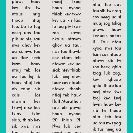
plaws hauv
muaj txog
ntiaj teb uas
kev sib tw
hnub nyoog
tau sib tw nrog
ntaus nrig
thiab kev txwv
cov neeg ua si
thoob ntiaj
kev ua kis las.
muaj zog tshaj
teb. Ua ib tug
Ib tug piv txwv
plaws hauv
neeg uas tau
zoo kawg
kev ua si no tas
pib ua ntej rau
nkaus ntawm
li. Tau ntau
nws qhov kev
qhov ua tau,
xyoo, nws tau
ua si, nws tau
nws tau thawb
tsim cov ntaub
ua tiav keeb
cov ciam teb
ntawv sib tw
kwm hauv
ntawm kev ua
zoo heev, qhia
ntiaj teb, los
siab ntev thiab
txog lub zog,
ua tus lej ib
lub neej ntev,
kev qhuab
hauv ntiaj teb
tuav cov ntaub
qhia, thiab lub
ob zaug sib
ntawv thoob
neej ntev. Nws
cais. Los
ntiaj teb hauv
txoj kev tswj
ntawm kev
Half Marathon
hwm hauv kev
txawj ntse, kev
rau ob pawg
sib tw thoob
txiav txim
hnub nyoog
ntiaj teb tau
siab, thiab kev
90 thiab 91.
ua rau nws yog
sib xws, nws
Nws lub cev
ib tus neeg ua
tau rhuav
muaj zog zoo