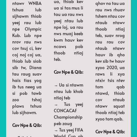
ua, thiab kev
ntawv WNBA
qhov no tau ua
ua si tas mus li
txhua lub
rau nws rhuav
tau ua rau nws
sijhawm thiab
tshem ntau cov
yeej ntau lub
yeej rau lub
ntaub ntawv
npe loj, ua rau
npe Olympic
thoob ntiaj
nws muaj keeb
Kub. Lub npe
teb, suav nrog
kwm hauv kev
nrov rau nws
rau rau cov
ncaws pob
cov txuj ci, kev
ntaub ntawv
thoob ntiaj
coj noj coj ua,
hauv ib qho
teb.
thiab lub siab
kev sib tw hauv
sib tw, Diana
xyoo 2020, ua
Cov Npe & Qib:
tau raug suav
raws li xya
hais tias yog
ntxiv tsis ntev
→ Ua si ntawm
ib tus neeg ua
tom qab
ntau lub khob
si pob tawb
ntawd, thiab
ntiaj teb
zoo tshaj
cov ntaub
→ Tus yeej
plaws txhua
ntawv squat
CONCACAF
lub sijhawm.
thoob ntiaj teb
Championship
xyoo tom qab.
peb zaug
Cov Npe & Qib:
→ Tus yeej FIFA
Cov Npe & Qib:
World Cup ob