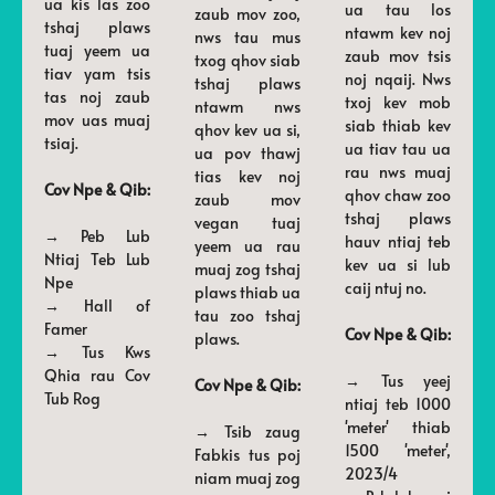
ua kis las zoo
ua tau los
zaub mov zoo,
tshaj plaws
ntawm kev noj
nws tau mus
tuaj yeem ua
zaub mov tsis
txog qhov siab
tiav yam tsis
noj nqaij. Nws
tshaj plaws
tas noj zaub
txoj kev mob
ntawm nws
mov uas muaj
siab thiab kev
qhov kev ua si,
tsiaj.
ua tiav tau ua
ua pov thawj
rau nws muaj
tias kev noj
Cov Npe & Qib:
qhov chaw zoo
zaub mov
tshaj plaws
vegan tuaj
→ Peb Lub
hauv ntiaj teb
yeem ua rau
Ntiaj Teb Lub
kev ua si lub
muaj zog tshaj
Npe
caij ntuj no.
plaws thiab ua
→ Hall of
tau zoo tshaj
Famer
Cov Npe & Qib:
plaws.
→ Tus Kws
Qhia rau Cov
→ Tus yeej
Cov Npe & Qib:
Tub Rog
ntiaj teb 1000
'meter' thiab
→ Tsib zaug
1500 'meter',
Fabkis tus poj
2023/4
niam muaj zog