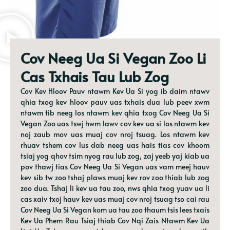
Cov Neeg Ua Si Vegan Zoo Li
Cas Txhais Tau Lub Zog
Cov Kev Hloov Pauv ntawm Kev Ua Si yog ib daim ntawv
qhia txog kev hloov pauv uas txhais dua lub peev xwm
ntawm tib neeg los ntawm kev qhia txog Cov Neeg Ua Si
Vegan Zoo uas tswj hwm lawv cov kev ua si los ntawm kev
noj zaub mov uas muaj cov nroj tsuag. Los ntawm kev
rhuav tshem cov lus dab neeg uas hais tias cov khoom
tsiaj yog qhov tsim nyog rau lub zog, zaj yeeb yaj kiab ua
pov thawj tias Cov Neeg Ua Si Vegan uas vam meej hauv
kev sib tw zoo tshaj plaws muaj kev rov zoo thiab lub zog
zoo dua. Tshaj li kev ua tau zoo, nws qhia txog yuav ua li
cas xaiv txoj hauv kev uas muaj cov nroj tsuag tso cai rau
Cov Neeg Ua Si Vegan kom ua tau zoo thaum tsis lees txais
Kev Ua Phem Rau Tsiaj thiab Cov Nqi Zais Ntawm Kev Ua