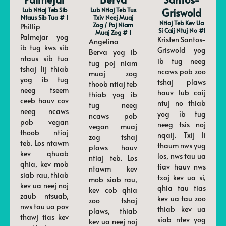
Lub Ntiaj Teb Sib
Lub Ntiaj Teb Tus
Griswold
Ntaus Sib Tua # 1
Txiv Neej Muaj
Ntiaj Teb Kev Ua
Zog / Poj Niam
Phillip
Si Caij Ntuj No #1
Muaj Zog # 1
Palmejar yog
Kristen Santos-
Angelina
ib tug kws sib
Griswold yog
Berva yog ib
ntaus sib tua
ib tug neeg
tug poj niam
tshaj lij thiab
ncaws pob zoo
muaj zog
yog ib tug
tshaj plaws
thoob ntiaj teb
neeg tseem
hauv lub caij
thiab yog ib
ceeb hauv cov
ntuj no thiab
tug neeg
neeg ncaws
yog ib tug
ncaws pob
pob vegan
neeg tsis noj
vegan muaj
thoob ntiaj
nqaij. Txij li
zog tshaj
teb. Los ntawm
thaum nws yug
plaws hauv
kev qhuab
los, nws tau ua
ntiaj teb. Los
qhia, kev mob
tiav hauv nws
ntawm kev
siab rau, thiab
txoj kev ua si,
mob siab rau,
kev ua neej noj
qhia tau tias
kev cob qhia
zaub ntsuab,
kev ua tau zoo
zoo tshaj
nws tau ua pov
thiab kev ua
plaws, thiab
thawj tias kev
siab ntev yog
kev ua neej noj