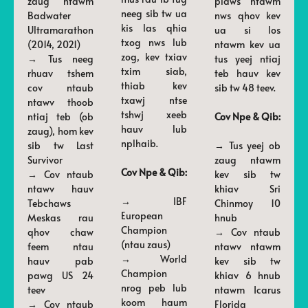
zaug ntawm
plaws ntawm
neeg sib tw ua
Badwater
nws qhov kev
kis las qhia
Ultramarathon
ua si los
txog nws lub
(2014, 2021)
ntawm kev ua
zog, kev txiav
→ Tus neeg
tus yeej ntiaj
txim siab,
rhuav tshem
teb hauv kev
thiab kev
cov ntaub
sib tw 48 teev.
txawj ntse
ntawv thoob
tshwj xeeb
ntiaj teb (ob
Cov Npe & Qib:
hauv lub
zaug), hom kev
nplhaib.
sib tw Last
→ Tus yeej ob
Survivor
zaug ntawm
Cov Npe & Qib:
→ Cov ntaub
kev sib tw
ntawv hauv
khiav Sri
→ IBF
Tebchaws
Chinmoy 10
European
Meskas rau
hnub
Champion
qhov chaw
→ Cov ntaub
(ntau zaus)
feem ntau
ntawv ntawm
→ World
hauv pab
kev sib tw
Champion
pawg US 24
khiav 6 hnub
nrog peb lub
teev
ntawm Icarus
koom haum
→ Cov ntaub
Florida