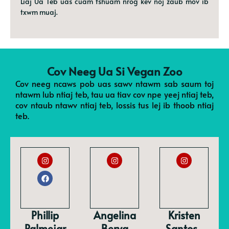
Liaj Ua Teb uas cuam tshuam nrog kev noj zaub mov ib
txwm muaj.
Cov Neeg Ua Si Vegan Zoo
Cov neeg ncaws pob uas sawv ntawm sab saum toj
ntawm lub ntiaj teb, tau ua tiav cov npe yeej ntiaj teb,
cov ntaub ntawv ntiaj teb, lossis tus lej ib thoob ntiaj
teb.
Phillip
Angelina
Kristen
Palmejar
Berva
Santos-