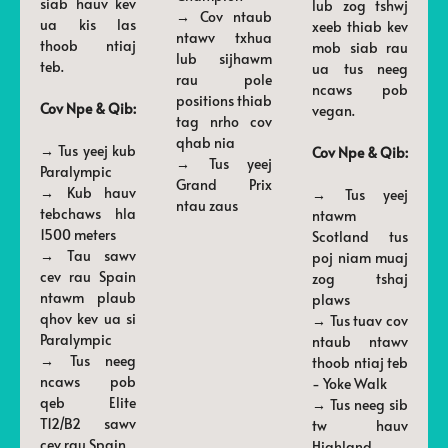
siab hauv kev
lub zog tshwj
→ Cov ntaub
ua kis las
xeeb thiab kev
ntawv txhua
thoob ntiaj
mob siab rau
lub sijhawm
teb.
ua tus neeg
rau pole
ncaws pob
positions thiab
Cov Npe & Qib:
vegan.
tag nrho cov
qhab nia
→ Tus yeej kub
Cov Npe & Qib:
→ Tus yeej
Paralympic
Grand Prix
→ Kub hauv
→ Tus yeej
ntau zaus
tebchaws hla
ntawm
1500 meters
Scotland tus
→ Tau sawv
poj niam muaj
cev rau Spain
zog tshaj
ntawm plaub
plaws
qhov kev ua si
→ Tus tuav cov
Paralympic
ntaub ntawv
→ Tus neeg
thoob ntiaj teb
ncaws pob
- Yoke Walk
qeb Elite
→ Tus neeg sib
T12/B2 sawv
tw hauv
cev rau Spain
Highland