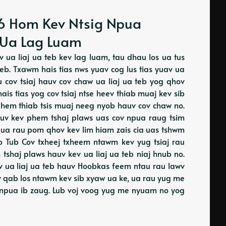
: 6 Hom Kev Ntsig Npua
 Ua Lag Luam
 ua liaj ua teb kev lag luam, tau dhau los ua tus
eb. Txawm hais tias nws yuav cog lus tias yuav ua
u cov tsiaj hauv cov chaw ua liaj ua teb yog qhov
ais tias yog cov tsiaj ntse heev thiab muaj kev sib
hem thiab tsis muaj neeg nyob hauv cov chaw no.
auv kev phem tshaj plaws uas cov npua raug tsim
 ua rau pom qhov kev lim hiam zais cia uas tshwm
b Tub Cov txheej txheem ntawm kev yug tsiaj rau
shaj plaws hauv kev ua liaj ua teb niaj hnub no.
ev ua liaj ua teb hauv Hoobkas feem ntau rau lawv
v qab los ntawm kev sib xyaw ua ke, ua rau yug me
npua ib zaug. Lub voj voog yug me nyuam no yog