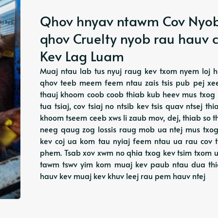
Qhov hnyav ntawm Cov Nyob 
qhov Cruelty nyob rau hauv c
Kev Lag Luam
Muaj ntau lab tus nyuj raug kev txom nyem loj h
qhov teeb meem feem ntau zais tsis pub pej xe
thauj khoom coob coob thiab kub heev mus txog 
tua tsiaj, cov tsiaj no ntsib kev tsis quav ntsej th
khoom tseem ceeb xws li zaub mov, dej, thiab so 
neeg qaug zog lossis raug mob ua ntej mus txog
kev coj ua kom tau nyiaj feem ntau ua rau cov
phem. Tsab xov xwm no qhia txog kev tsim txom 
tawm tswv yim kom muaj kev paub ntau dua thia
hauv kev muaj kev khuv leej rau pem hauv ntej