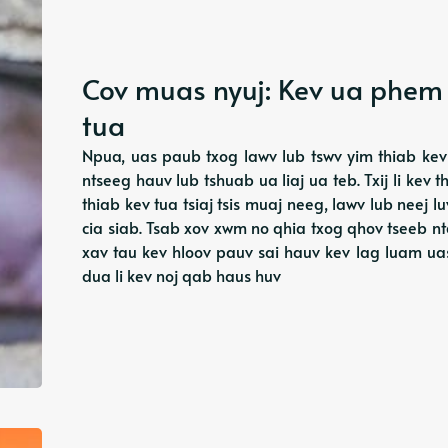
Cov muas nyuj: Kev ua phem
tua
Npua, uas paub txog lawv lub tswv yim thiab kev
ntseeg hauv lub tshuab ua liaj ua teb. Txij li ke
thiab kev tua tsiaj tsis muaj neeg, lawv lub neej 
cia siab. Tsab xov xwm no qhia txog qhov tseeb n
xav tau kev hloov pauv sai hauv kev lag luam u
dua li kev noj qab haus huv