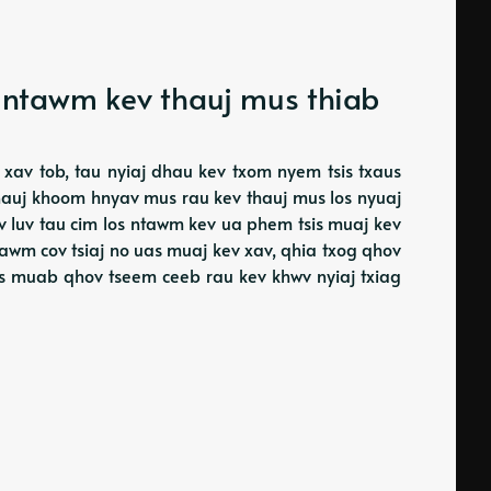
 ntawm kev thauj mus thiab
 xav tob, tau nyiaj dhau kev txom nyem tsis txaus
v thauj khoom hnyav mus rau kev thauj mus los nyuaj
luv luv tau cim los ntawm kev ua phem tsis muaj kev
tawm cov tsiaj no uas muaj kev xav, qhia txog qhov
as muab qhov tseem ceeb rau kev khwv nyiaj txiag