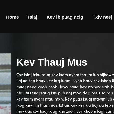
Home
Tsiaj
Kev ib puag ncig
Txiv neej
Kev Thauj Mus
Cov tsiaj txhu raug kev txom nyem thaum lub sijhaw
liaj ua teb hauv kev lag luam. Nyob hauv cov tsheb th
muaj neeg coob coob, lawv raug kev ntxhov siab he
ntau tus tsiaj raug tsis pub noj mov, dej, lossis so r
kev txom nyem ntau ntxiv. Kev puas tsuaj ntawm lub 
txog kev lim hiam uas txhais cov kev ua liaj ua teb
mov uas cov tsiaj raug kho zoo li cov khoom lag luam 