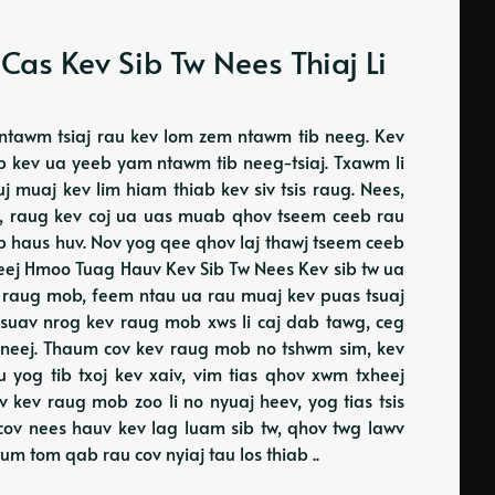
Cas Kev Sib Tw Nees Thiaj Li
 ntawm tsiaj rau kev lom zem ntawm tib neeg. Kev
ab kev ua yeeb yam ntawm tib neeg-tsiaj. Txawm li
j muaj kev lim hiam thiab kev siv tsis raug. Nees,
 xav, raug kev coj ua uas muab qhov tseem ceeb rau
qab haus huv. Nov yog qee qhov laj thawj tseem ceeb
Pheej Hmoo Tuag Hauv Kev Sib Tw Nees Kev sib tw ua
 raug mob, feem ntau ua rau muaj kev puas tsuaj
, suav nrog kev raug mob xws li caj dab tawg, ceg
 neej. Thaum cov kev raug mob no tshwm sim, kev
 yog tib txoj kev xaiv, vim tias qhov xwm txheej
 kev raug mob zoo li no nyuaj heev, yog tias tsis
cov nees hauv kev lag luam sib tw, qhov twg lawv
um tom qab rau cov nyiaj tau los thiab ..