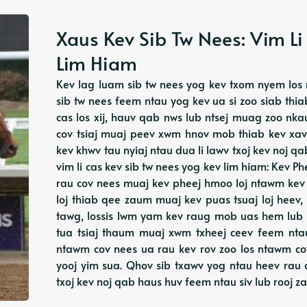
Xaus Kev Sib Tw Nees: Vim Li 
Lim Hiam
Kev lag luam sib tw nees yog kev txom nyem los
sib tw nees feem ntau yog kev ua si zoo siab thi
cas los xij, hauv qab nws lub ntsej muag zoo nkau
cov tsiaj muaj peev xwm hnov ​​​​​​mob thiab kev
kev khwv tau nyiaj ntau dua li lawv txoj kev noj 
vim li cas kev sib tw nees yog kev lim hiam: Kev 
rau cov nees muaj kev pheej hmoo loj ntawm kev
loj thiab qee zaum muaj kev puas tsuaj loj heev
tawg, lossis lwm yam kev raug mob uas hem lub
tua tsiaj thaum muaj xwm txheej ceev feem ntau
ntawm cov nees ua rau kev rov zoo los ntawm cov
yooj yim sua. Qhov sib txawv yog ntau heev rau 
txoj kev noj qab haus huv feem ntau siv lub rooj za