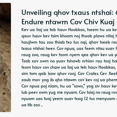
Unveiling qhov txaus ntshai
Endure ntawm Cov Chiv Kuaj
Kev ua liaj ua teb hauv Hoobkas, tseem hu ua kev
qauv hauv kev tsim khoom noj thoob plaws ntiaj t
haujlwm tau zoo thiab txo tus nqi, qhov tseeb ra
txaus ntshai heev. Cov npua, uas feem ntau suav h
raug zoo, raug kev txom nyem qee qhov kev ua p
Tsab xov xwm no yuav tshawb nrhiav rau txoj h
txom hauv cov chaw ua liaj ua teb hauv Hoobkas,
sim tom qab kaw qhov rooj. Cov Crates Cev Xee
zaub mov yog ib qho ntawm cov kev coj ua phem t
Cov npua poj niam, hu ua "sows," yog siv hauv k
lub peev xwm yug me nyuam. Cov tsiaj no raug ro
nyuam uas tuaj yeem suav txog 12 tus menyuam 
ua tib zoo ..