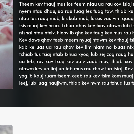
Theem kev thauj mus los feem ntau ua rau cov tsiaj
nyem ntau dhau, ua rau tuag tes tuag taw, thiab ku
ntau tus raug mob, kis kab mob, lossis vau vim qaug 
tsis muaj kev ncua. Txhua qhov kev txav ntawm lub t
ntshai ntau ntxiv, hloov ib qho kev taug kev mus rau
Kev daws qhov teeb meem nyuaj ntawm kev thauj tsi
kab ke uas ua rau qhov kev lim hiam no txuas ntx
txhiab tus tsiaj ntsib txhua xyoo, lub zej zog raug
ua teb, rov xav txog kev xaiv zaub mov, thiab xa
ntawm kev ua liaj ua teb mus rau chaw tua tsiaj. Ke
yog ib kauj ruam tseem ceeb rau kev tsim kom muaj 
leej, lub luag haujlwm, thiab kev hwm rau txhua tus ts