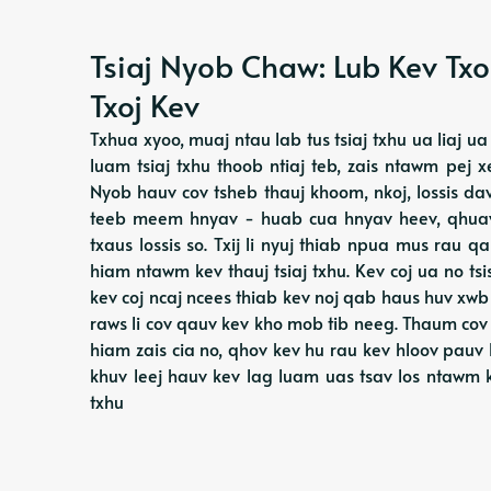
Tsiaj Nyob Chaw: Lub Kev 
Txoj Kev
Txhua xyoo, muaj ntau lab tus tsiaj txhu ua liaj
luam tsiaj txhu thoob ntiaj teb, zais ntawm pe
Nyob hauv cov tsheb thauj khoom, nkoj, lossis da
teeb meem hnyav - huab cua hnyav heev, qhuav
txaus lossis so. Txij li nyuj thiab npua mus rau q
hiam ntawm kev thauj tsiaj txhu. Kev coj ua no t
kev coj ncaj ncees thiab kev noj qab haus huv xwb 
raws li cov qauv kev kho mob tib neeg. Thaum cov
hiam zais cia no, qhov kev hu rau kev hloov pauv 
khuv leej hauv kev lag luam uas tsav los ntawm 
txhu