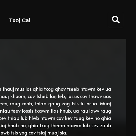
Txoj Cai
m thauj mus los qhia txog qhov tseeb ntawm kev ua
auj khoom, cov tsheb laij teb, lossis cov thawv uas
ev, raug mob, thiab qaug zog tsis tu ncua. Muaj
au ntau teev lossis txawm tias hnub, ua rau lawv raug
cev thiab lub hlwb ntawm cov kev taug kev no qhia
 niaj hnub no, qhia txog theem ntawm lub cev zaub
xwb tsis yog cov tsiaj muaj sia.