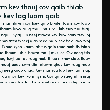
 kev thauj cov qaib thiab
v kev lag luam qaib
shai ntawm cov tsev qaib broiler lossis cov tawb
thaum lawv raug thauj mus rau lub tsev tua tsiaj.
m nqaij, nyiaj lub neej ntawm kev kaw hauv tsev loj
qhov xwm txheej qias neeg hauv cov tsev, lawv txoj
. Txhua xyoo, kaum lab tus qaib raug mob tis thiab
ug thaum lub sijhawm thauj mus los. Cov noog tsis
aug tswj, ua rau raug mob thiab ntxhov siab. Hauv
tsis muaj peev xwm dim ntawm qhov kev raug mob
 neeg coob dhau. Kev mus rau lub tsev tua tsiaj,
 rau qhov kev txom nyem. Cov qaib raug ntim nruj
hiab lawv tsis tau txais zaub mov lossis dej thaum