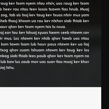
 raug kev txom nyem ntau ntxiv, uas raug kev txom
b heev rau ntau teev lossis txawm tias hnub. Muaj
zog, tab sis txoj kev taug kev txuas ntxiv mus yam
sheb thauj khoom ua rau kev ntxhov siab thiab kev
 hauv qhov kev txom nyem tsis tu ncua.
aj xav tau kev tshuaj xyuas tseem ceeb ntawm cov
iv mus. Los ntawm kev ntsib qhov tseeb uas ntau
 hu kom tawm tsam lub hauv paus ntawm kev ua liaj
v txog qhov cuam tshuam ntawm kev taug kev los
v nkag siab thiab lees paub qhov kev txom nyem no
lub kaw lus zaub mov uas suav tias muaj kev khuv
iaj txhu.