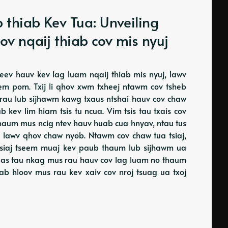
thiab Kev Tua: Unveiling
ov nqaij thiab cov mis nyuj
eev hauv kev lag luam nqaij thiab mis nyuj, lawv
em pom. Txij li qhov xwm txheej ntawm cov tsheb
rau lub sijhawm kawg txaus ntshai hauv cov chaw
iab kev lim hiam tsis tu ncua. Vim tsis tau txais cov
thaum mus ncig ntev hauv huab cua hnyav, ntau tus
 lawv qhov chaw nyob. Ntawm cov chaw tua tsiaj,
 tsiaj tseem muaj kev paub thaum lub sijhawm ua
uas tau nkag mus rau hauv cov lag luam no thaum
b hloov mus rau kev xaiv cov nroj tsuag ua txoj