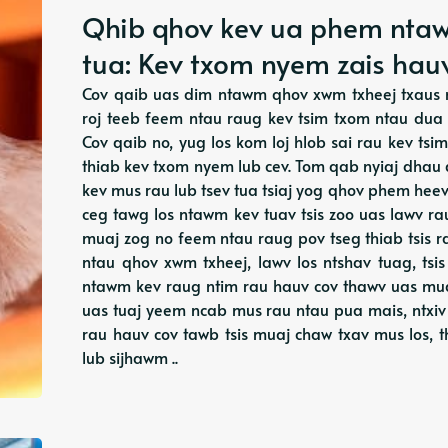
Qhib qhov kev ua phem ntawm
tua: Kev txom nyem zais hau
Cov qaib uas dim ntawm qhov xwm txheej txaus nt
roj teeb feem ntau raug kev tsim txom ntau dua 
Cov qaib no, yug los kom loj hlob sai rau kev tsi
thiab kev txom nyem lub cev. Tom qab nyiaj dhau 
kev mus rau lub tsev tua tsiaj yog qhov phem heev
ceg tawg los ntawm kev tuav tsis zoo uas lawv ra
muaj zog no feem ntau raug pov tseg thiab tsis r
ntau qhov xwm txheej, lawv los ntshav tuag, 
ntawm kev raug ntim rau hauv cov thawv uas muaj
uas tuaj yeem ncab mus rau ntau pua mais, ntxiv
rau hauv cov tawb tsis muaj chaw txav mus los, t
lub sijhawm ..