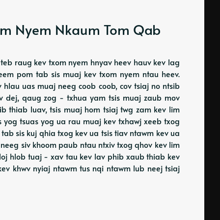
Txom Nyem Nkaum Tom Qab
 ua teb raug kev txom nyem hnyav heev hauv kev lag
j xeem pom tab sis muaj kev txom nyem ntau heev.
v hlau uas muaj neeg coob coob, cov tsiaj no ntsib
 dej, qaug zog - txhua yam tsis muaj zaub mov
aib thiab luav, tsis muaj hom tsiaj twg zam kev lim
sis yog tsuas yog ua rau muaj kev txhawj xeeb txog
tab sis kuj qhia txog kev ua tsis tiav ntawm kev ua
 neeg siv khoom paub ntau ntxiv txog qhov kev lim
loj hlob tuaj - xav tau kev lav phib xaub thiab kev
kev khwv nyiaj ntawm tus nqi ntawm lub neej tsiaj