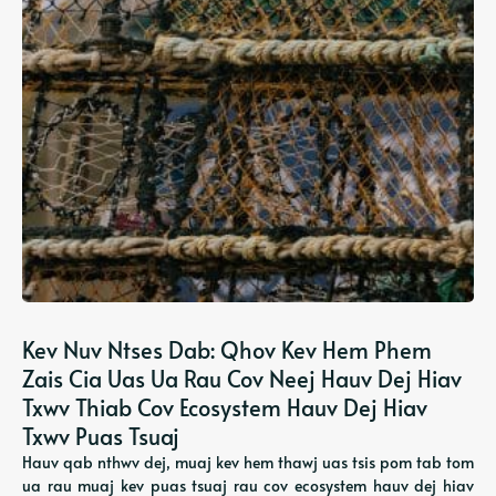
Kev Nuv Ntses Dab: Qhov Kev Hem Phem
Zais Cia Uas Ua Rau Cov Neej Hauv Dej Hiav
Txwv Thiab Cov Ecosystem Hauv Dej Hiav
Txwv Puas Tsuaj
Hauv qab nthwv dej, muaj kev hem thawj uas tsis pom tab tom
ua rau muaj kev puas tsuaj rau cov ecosystem hauv dej hiav