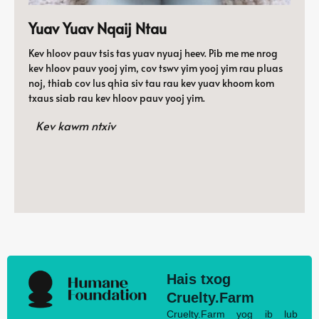
Yuav Yuav Nqaij Ntau
Kev hloov pauv tsis tas yuav nyuaj heev. Pib me me nrog
kev hloov pauv yooj yim, cov tswv yim yooj yim rau pluas
noj, thiab cov lus qhia siv tau rau kev yuav khoom kom
txaus siab rau kev hloov pauv yooj yim.
Kev kawm ntxiv
Hais txog
Cruelty.Farm
Cruelty.Farm yog ib lub