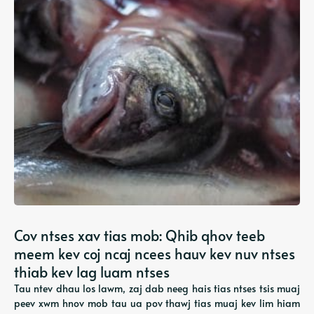
Cov ntses xav tias mob: Qhib qhov teeb
meem kev coj ncaj ncees hauv kev nuv ntses
thiab kev lag luam ntses
Tau ntev dhau los lawm, zaj dab neeg hais tias ntses tsis muaj
peev xwm hnov ​​​​​​mob tau ua pov thawj tias muaj kev lim hiam