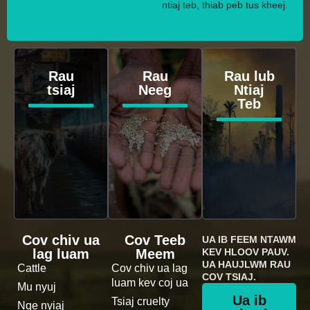
ntiaj teb, thiab peb tus kheej.
Rau
Rau
Rau lub
tsiaj
Neeg
Ntiaj
Teb
Cov chiv ua
Cov Teeb
UA IB FEEM NTAWM
lag luam
Meem
KEV HLOOV PAUV.
UA HAUJLWM RAU
Cattle
Cov chiv ua lag
COV TSIAJ.
luam kev coj ua
Mu nyuj
Ua ib
Tsiaj cruelty
Nqe nyiaj