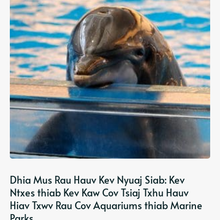
Dhia Mus Rau Hauv Kev Nyuaj Siab: Kev
Ntxes thiab Kev Kaw Cov Tsiaj Txhu Hauv
Hiav Txwv Rau Cov Aquariums thiab Marine
Parks