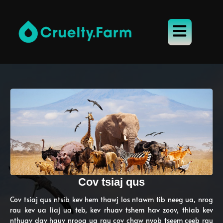
Cov tsiaj qus
Cov tsiaj qus ntsib kev hem thawj los ntawm tib neeg ua, nrog
rau kev ua liaj ua teb, kev rhuav tshem hav zoov, thiab kev
nthuav dav hauv nroog ua rau cov chaw nyob tseem ceeb rau