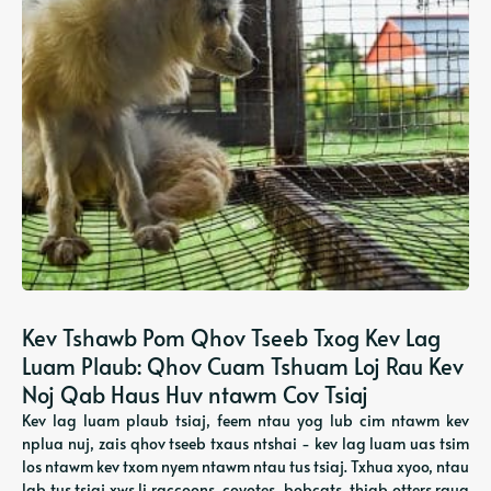
Kev Tshawb Pom Qhov Tseeb Txog Kev Lag
Luam Plaub: Qhov Cuam Tshuam Loj Rau Kev
Noj Qab Haus Huv ntawm Cov Tsiaj
Kev lag luam plaub tsiaj, feem ntau yog lub cim ntawm kev
nplua nuj, zais qhov tseeb txaus ntshai - kev lag luam uas tsim
los ntawm kev txom nyem ntawm ntau tus tsiaj. Txhua xyoo, ntau
lab tus tsiaj xws li raccoons, coyotes, bobcats, thiab otters raug