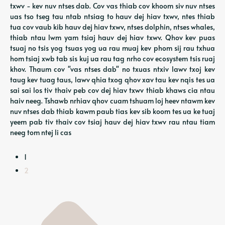
txwv - kev nuv ntses dab. Cov vas thiab cov khoom siv nuv ntses
uas tso tseg tau ntab ntsiag to hauv dej hiav txwv, ntes thiab
tua cov vaub kib hauv dej hiav txwv, ntses dolphin, ntses whales,
thiab ntau lwm yam tsiaj hauv dej hiav txwv. Qhov kev puas
tsuaj no tsis yog tsuas yog ua rau muaj kev phom sij rau txhua
hom tsiaj xwb tab sis kuj ua rau tag nrho cov ecosystem tsis ruaj
khov. Thaum cov "vas ntses dab" no txuas ntxiv lawv txoj kev
taug kev tuag taus, lawv qhia txog qhov xav tau kev nqis tes ua
sai sai los tiv thaiv peb cov dej hiav txwv thiab khaws cia ntau
haiv neeg. Tshawb nrhiav qhov cuam tshuam loj heev ntawm kev
nuv ntses dab thiab kawm paub tias kev sib koom tes ua ke tuaj
yeem pab tiv thaiv cov tsiaj hauv dej hiav txwv rau ntau tiam
neeg tom ntej li cas
1
2