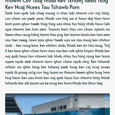
ntawm Cov Tsiaj thiab Kev Txhawj Xeeb Txog
Kev Ncaj Ncees Tau Tshawb Pom
Saib tom qab lub ntsej muag ci ntsa iab ntawm cov vaj tsiaj,
cov chaw ua yeeb yam, thiab cov tiaj ua si hauv dej hiav txwv
kom pom qhov tseeb tiag tiag uas ntau tus tsiaj ntsib hauv lub
npe ntawm kev lom zem. Txawm hais tias cov chaw nyiam no
feem ntau raug tshaj tawm tias yog kev kawm lossis kev lom zem
rau tsev neeg, lawv zais qhov tseeb uas ua rau muaj kev ntxhov
siab - kev raug kaw, kev ntxhov siab, thiab kev siv tsis raug. Txij
li kev kaw qhov chaw txwv mus rau kev cob qhia hnyav thiab kev
noj qab haus huv ntawm lub hlwb, ntau tus tsiaj raug kev txom
nyem nyob deb ntawm lawv qhov chaw nyob ntuj. Kev tshawb
nrhiav no qhia txog kev txhawj xeeb txog kev coj ncaj ncees
nyob ib puag ncig cov lag luam no thaum tseem qhia txog lwm
txoj hauv kev uas hwm kev noj qab haus huv ntawm tsiaj thiab
txhawb kev sib koom ua ke nrog kev hwm thiab kev khuv leej