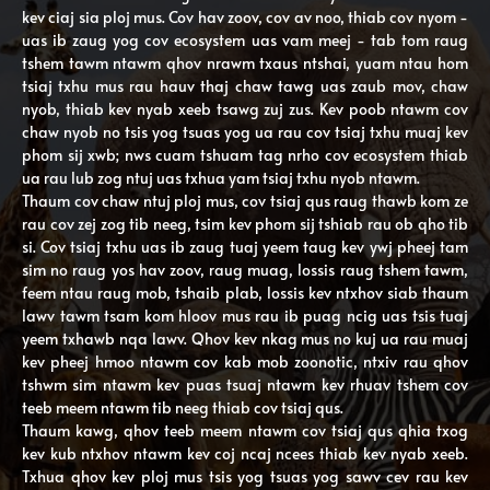
kev ciaj sia ploj mus. Cov hav zoov, cov av noo, thiab cov nyom -
uas ib zaug yog cov ecosystem uas vam meej - tab tom raug
tshem tawm ntawm qhov nrawm txaus ntshai, yuam ntau hom
tsiaj txhu mus rau hauv thaj chaw tawg uas zaub mov, chaw
nyob, thiab kev nyab xeeb tsawg zuj zus. Kev poob ntawm cov
chaw nyob no tsis yog tsuas yog ua rau cov tsiaj txhu muaj kev
phom sij xwb; nws cuam tshuam tag nrho cov ecosystem thiab
ua rau lub zog ntuj uas txhua yam tsiaj txhu nyob ntawm.
Thaum cov chaw ntuj ploj mus, cov tsiaj qus raug thawb kom ze
rau cov zej zog tib neeg, tsim kev phom sij tshiab rau ob qho tib
si. Cov tsiaj txhu uas ib zaug tuaj yeem taug kev ywj pheej tam
sim no raug yos hav zoov, raug muag, lossis raug tshem tawm,
feem ntau raug mob, tshaib plab, lossis kev ntxhov siab thaum
lawv tawm tsam kom hloov mus rau ib puag ncig uas tsis tuaj
yeem txhawb nqa lawv. Qhov kev nkag mus no kuj ua rau muaj
kev pheej hmoo ntawm cov kab mob zoonotic, ntxiv rau qhov
tshwm sim ntawm kev puas tsuaj ntawm kev rhuav tshem cov
teeb meem ntawm tib neeg thiab cov tsiaj qus.
Thaum kawg, qhov teeb meem ntawm cov tsiaj qus qhia txog
kev kub ntxhov ntawm kev coj ncaj ncees thiab kev nyab xeeb.
Txhua qhov kev ploj mus tsis yog tsuas yog sawv cev rau kev