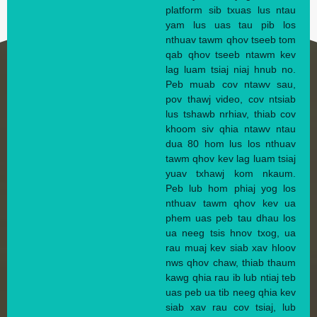
platform sib txuas lus ntau
yam lus uas tau pib los
nthuav tawm qhov tseeb tom
qab qhov tseeb ntawm kev
lag luam tsiaj niaj hnub no.
Peb muab cov ntawv sau,
pov thawj video, cov ntsiab
lus tshawb nrhiav, thiab cov
khoom siv qhia ntawv ntau
dua 80 hom lus los nthuav
tawm qhov kev lag luam tsiaj
yuav txhawj kom nkaum.
Peb lub hom phiaj yog los
nthuav tawm qhov kev ua
phem uas peb tau dhau los
ua neeg tsis hnov txog, ua
rau muaj kev siab xav hloov
nws qhov chaw, thiab thaum
kawg qhia rau ib lub ntiaj teb
uas peb ua tib neeg qhia kev
siab xav rau cov tsiaj, lub