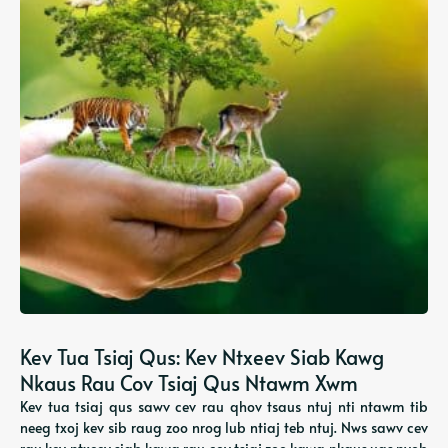
Kev Tua Tsiaj Qus: Kev Ntxeev Siab Kawg
Nkaus Rau Cov Tsiaj Qus Ntawm Xwm
Kev tua tsiaj qus sawv cev rau qhov tsaus ntuj nti ntawm tib
neeg txoj kev sib raug zoo nrog lub ntiaj teb ntuj. Nws sawv cev