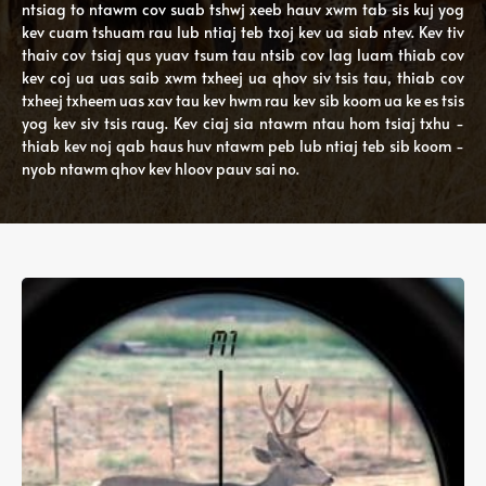
ntsiag to ntawm cov suab tshwj xeeb hauv xwm tab sis kuj yog
kev cuam tshuam rau lub ntiaj teb txoj kev ua siab ntev. Kev tiv
thaiv cov tsiaj qus yuav tsum tau ntsib cov lag luam thiab cov
kev coj ua uas saib xwm txheej ua qhov siv tsis tau, thiab cov
txheej txheem uas xav tau kev hwm rau kev sib koom ua ke es tsis
yog kev siv tsis raug. Kev ciaj sia ntawm ntau hom tsiaj txhu -
thiab kev noj qab haus huv ntawm peb lub ntiaj teb sib koom -
nyob ntawm qhov kev hloov pauv sai no.