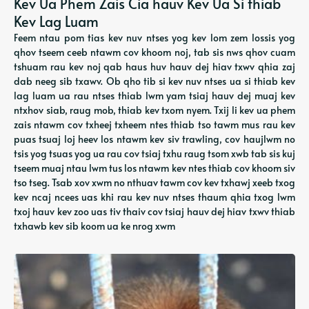
Kev Ua Phem Zais Cia hauv Kev Ua Si thiab
Kev Lag Luam
Feem ntau pom tias kev nuv ntses yog kev lom zem lossis yog
qhov tseem ceeb ntawm cov khoom noj, tab sis nws qhov cuam
tshuam rau kev noj qab haus huv hauv dej hiav txwv qhia zaj
dab neeg sib txawv. Ob qho tib si kev nuv ntses ua si thiab kev
lag luam ua rau ntses thiab lwm yam tsiaj hauv dej muaj kev
ntxhov siab, raug mob, thiab kev txom nyem. Txij li kev ua phem
zais ntawm cov txheej txheem ntes thiab tso tawm mus rau kev
puas tsuaj loj heev los ntawm kev siv trawling, cov haujlwm no
tsis yog tsuas yog ua rau cov tsiaj txhu raug tsom xwb tab sis kuj
tseem muaj ntau lwm tus los ntawm kev ntes thiab cov khoom siv
tso tseg. Tsab xov xwm no nthuav tawm cov kev txhawj xeeb txog
kev ncaj ncees uas khi rau kev nuv ntses thaum qhia txog lwm
txoj hauv kev zoo uas tiv thaiv cov tsiaj hauv dej hiav txwv thiab
txhawb kev sib koom ua ke nrog xwm