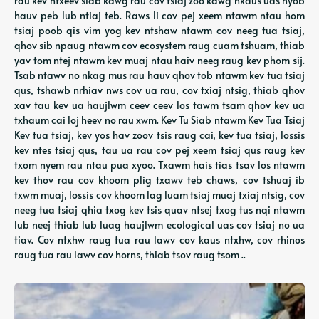
rau kev ntxeev siab kawg rau cov tsiaj zoo kawg nkaus uas nyob
hauv peb lub ntiaj teb. Raws li cov pej xeem ntawm ntau hom
tsiaj poob qis vim yog kev ntshaw ntawm cov neeg tua tsiaj,
qhov sib npaug ntawm cov ecosystem raug cuam tshuam, thiab
yav tom ntej ntawm kev muaj ntau haiv neeg raug kev phom sij.
Tsab ntawv no nkag mus rau hauv qhov tob ntawm kev tua tsiaj
qus, tshawb nrhiav nws cov ua rau, cov txiaj ntsig, thiab qhov
xav tau kev ua haujlwm ceev ceev los tawm tsam qhov kev ua
txhaum cai loj heev no rau xwm. Kev Tu Siab ntawm Kev Tua Tsiaj
Kev tua tsiaj, kev yos hav zoov tsis raug cai, kev tua tsiaj, lossis
kev ntes tsiaj qus, tau ua rau cov pej xeem tsiaj qus raug kev
txom nyem rau ntau pua xyoo. Txawm hais tias tsav los ntawm
kev thov rau cov khoom plig txawv teb chaws, cov tshuaj ib
txwm muaj, lossis cov khoom lag luam tsiaj muaj txiaj ntsig, cov
neeg tua tsiaj qhia txog kev tsis quav ntsej txog tus nqi ntawm
lub neej thiab lub luag haujlwm ecological uas cov tsiaj no ua
tiav. Cov ntxhw raug tua rau lawv cov kaus ntxhw, cov rhinos
raug tua rau lawv cov horns, thiab tsov raug tsom ..