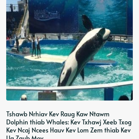
Tshawb Nrhiav Kev Raug Kaw Ntawm
Dolphin thiab Whales: Kev Txhawj Xeeb Txog
Kev Ncaj Ncees Hauv Kev Lom Zem thiab Kev
Ua Zaub Mov