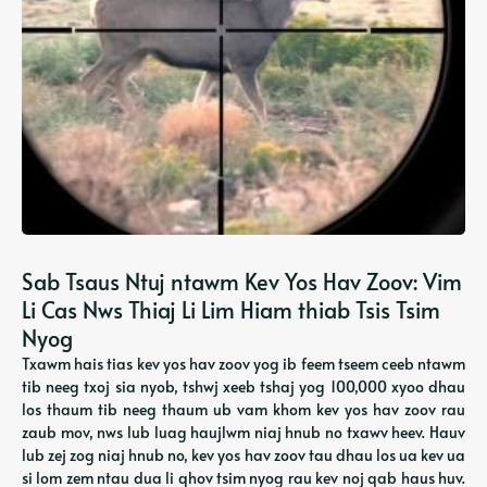
Sab Tsaus Ntuj ntawm Kev Yos Hav Zoov: Vim
Li Cas Nws Thiaj Li Lim Hiam thiab Tsis Tsim
Nyog
Txawm hais tias kev yos hav zoov yog ib feem tseem ceeb ntawm
tib neeg txoj sia nyob, tshwj xeeb tshaj yog 100,000 xyoo dhau
los thaum tib neeg thaum ub vam khom kev yos hav zoov rau
zaub mov, nws lub luag haujlwm niaj hnub no txawv heev. Hauv
lub zej zog niaj hnub no, kev yos hav zoov tau dhau los ua kev ua
si lom zem ntau dua li qhov tsim nyog rau kev noj qab haus huv.