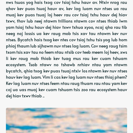
nws tsuas yog hais txog cov tsiaj txhu hauv av. Ntxiv nrog rau
qhov kev puas tsuaj hauv av, kev lag luam nuv ntses ua rau
muaj kev puas tsuaj loj heev rau cov tsiaj txhu hauv dej hiav
txwv, thov lub neej ntawm trillions ntawm cov ntses thiab lwm
yam tsiaj txhu hauv dej hiav txwv txhua xyoo, ncaj qha rau tib
neeg noj lossis ua kev raug mob tsis xav tau ntawm kev nuv
ntses. Bycatch hais txog kev ntes cov tsiaj txhu tsis yog lub hom
phiaj thaum lub sijhawm nuv ntses lag luam. Cov neeg raug tsim
txom tsis xav tau no feem ntau ntsib cov teeb meem loj heev, xws
li kev raug mob thiab kev tuag mus rau kev cuam tshuam
ecosystem. Tsab ntawv no tshawb nrhiav ntau yam ntawm
bycatch, qhia txog kev puas tsuaj ntxiv los ntawm kev nuv ntses
hauv kev lag luam. Vim li cas kev lag luam nuv ntses thiaj phem?
Kev lag luam nuv ntses feem ntau raug thuam rau ntau yam kev
coj ua uas muaj kev cuam tshuam tsis zoo rau ecosystem hauv
dej hiav txwv thiab ..