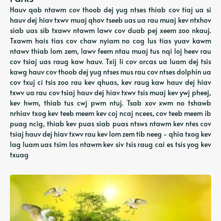
Hauv qab ntawm cov thoob dej yug ntses thiab cov tiaj ua si
hauv dej hiav txwv muaj qhov tseeb uas ua rau muaj kev ntxhov
siab uas sib txawv ntawm lawv cov duab pej xeem zoo nkauj.
Txawm hais tias cov chaw nyiam no cog lus tias yuav kawm
ntawv thiab lom zem, lawv feem ntau muaj tus nqi loj heev rau
cov tsiaj uas raug kaw hauv. Txij li cov orcas ua luam dej tsis
kawg hauv cov thoob dej yug ntses mus rau cov ntses dolphin ua
cov txuj ci tsis zoo rau kev qhuas, kev raug kaw hauv dej hiav
txwv ua rau cov tsiaj hauv dej hiav txwv tsis muaj kev ywj pheej,
kev hwm, thiab tus cwj pwm ntuj. Tsab xov xwm no tshawb
nrhiav txog kev teeb meem kev coj ncaj ncees, cov teeb meem ib
puag ncig, thiab kev puas siab puas ntsws ntawm kev ntes cov
tsiaj hauv dej hiav txwv rau kev lom zem tib neeg - qhia txog kev
lag luam uas tsim los ntawm kev siv tsis raug cai es tsis yog kev
txuag