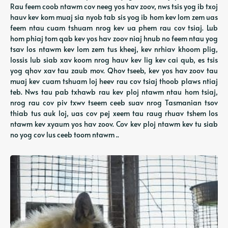
Rau feem coob ntawm cov neeg yos hav zoov, nws tsis yog ib txoj
hauv kev kom muaj sia nyob tab sis yog ib hom kev lom zem uas
feem ntau cuam tshuam nrog kev ua phem rau cov tsiaj. Lub
hom phiaj tom qab kev yos hav zoov niaj hnub no feem ntau yog
tsav los ntawm kev lom zem tus kheej, kev nrhiav khoom plig,
lossis lub siab xav koom nrog hauv kev lig kev cai qub, es tsis
yog qhov xav tau zaub mov. Qhov tseeb, kev yos hav zoov tau
muaj kev cuam tshuam loj heev rau cov tsiaj thoob plaws ntiaj
teb. Nws tau pab txhawb rau kev ploj ntawm ntau hom tsiaj,
nrog rau cov piv txwv tseem ceeb suav nrog Tasmanian tsov
thiab tus auk loj, uas cov pej xeem tau raug rhuav tshem los
ntawm kev xyaum yos hav zoov. Cov kev ploj ntawm kev tu siab
no yog cov lus ceeb toom ntawm ..