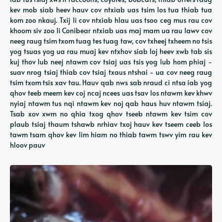
kev mob siab heev hauv cov ntxiab uas tsim los tua thiab tua
kom zoo nkauj. Txij li cov ntxiab hlau uas tsoo ceg mus rau cov
khoom siv zoo li Conibear ntxiab uas maj mam ua rau lawv cov
neeg raug tsim txom tuag tes tuag taw, cov txheej txheem no tsis
yog tsuas yog ua rau muaj kev ntxhov siab loj heev xwb tab sis
kuj thov lub neej ntawm cov tsiaj uas tsis yog lub hom phiaj -
suav nrog tsiaj thiab cov tsiaj txaus ntshai - ua cov neeg raug
tsim txom tsis xav tau. Hauv qab nws sab nraud ci ntsa iab yog
qhov teeb meem kev coj ncaj ncees uas tsav los ntawm kev khwv
nyiaj ntawm tus nqi ntawm kev noj qab haus huv ntawm tsiaj.
Tsab xov xwm no qhia txog qhov tseeb ntawm kev tsim cov
plaub tsiaj thaum tshawb nrhiav txoj hauv kev tseem ceeb los
tawm tsam qhov kev lim hiam no thiab tawm tswv yim rau kev
hloov pauv