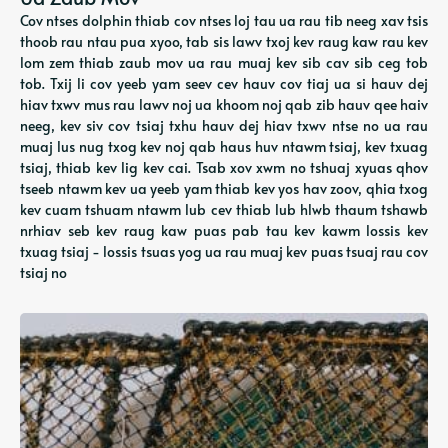
Cov ntses dolphin thiab cov ntses loj tau ua rau tib neeg xav tsis
thoob rau ntau pua xyoo, tab sis lawv txoj kev raug kaw rau kev
lom zem thiab zaub mov ua rau muaj kev sib cav sib ceg tob
tob. Txij li cov yeeb yam seev cev hauv cov tiaj ua si hauv dej
hiav txwv mus rau lawv noj ua khoom noj qab zib hauv qee haiv
neeg, kev siv cov tsiaj txhu hauv dej hiav txwv ntse no ua rau
muaj lus nug txog kev noj qab haus huv ntawm tsiaj, kev txuag
tsiaj, thiab kev lig kev cai. Tsab xov xwm no tshuaj xyuas qhov
tseeb ntawm kev ua yeeb yam thiab kev yos hav zoov, qhia txog
kev cuam tshuam ntawm lub cev thiab lub hlwb thaum tshawb
nrhiav seb kev raug kaw puas pab tau kev kawm lossis kev
txuag tsiaj - lossis tsuas yog ua rau muaj kev puas tsuaj rau cov
tsiaj no