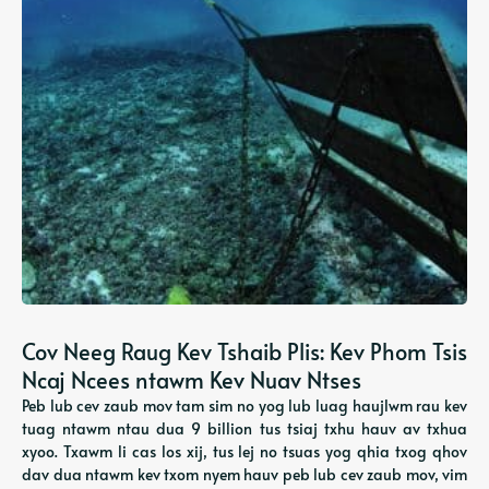
Cov Neeg Raug Kev Tshaib Plis: Kev Phom Tsis
Ncaj Ncees ntawm Kev Nuav Ntses
Peb lub cev zaub mov tam sim no yog lub luag haujlwm rau kev
tuag ntawm ntau dua 9 billion tus tsiaj txhu hauv av txhua
xyoo. Txawm li cas los xij, tus lej no tsuas yog qhia txog qhov
dav dua ntawm kev txom nyem hauv peb lub cev zaub mov, vim