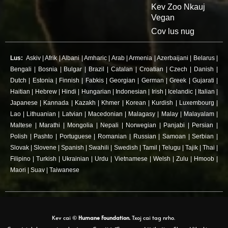
Kev Zoo Nkauj
Vegan
Cov lus nug
Lus:
Askiv
|
Afrik
|
Albani
|
Amharic
|
Arab
|
Armenia
|
Azerbaijani
|
Belarus
|
Bengali
|
Bosnia
|
Bulgar
|
Brazil
|
Catalan
|
Croatian
|
Czech
|
Danish
|
Dutch
|
Estonia
|
Finnish
|
Fabkis
|
Georgian
|
German
|
Greek
|
Gujarati
|
Haitian
|
Hebrew
|
Hindi
|
Hungarian
|
Indonesian
|
Irish
|
Icelandic
|
Italian
|
Japanese
|
Kannada
|
Kazakh
|
Khmer
|
Korean
|
Kurdish
|
Luxembourg
|
Lao
|
Lithuanian
|
Latvian
|
Macedonian
|
Malagasy
|
Malay
|
Malayalam
|
Maltese
|
Marathi
|
Mongolia
|
Nepali
|
Norwegian
|
Panjabi
|
Persian
|
Polish
|
Pashto
|
Portuguese
|
Romanian
|
Russian
|
Samoan
|
Serbian
|
Slovak
|
Slovene
|
Spanish
|
Swahili
|
Swedish
|
Tamil
|
Telugu
|
Tajik
|
Thai
|
Filipino
|
Turkish
|
Ukrainian
|
Urdu
|
Vietnamese
|
Welsh
|
Zulu
|
Hmoob
|
Maori
|
Suav
|
Taiwanese
Kev cai ©
Humane Foundation.
Txoj cai tag nrho.