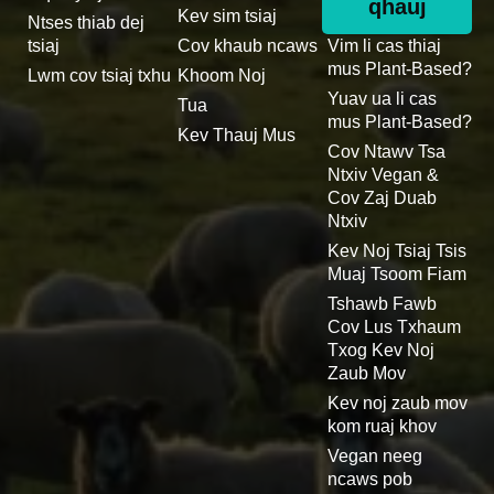
qhauj
Kev sim tsiaj
Ntses thiab dej
tsiaj
Cov khaub ncaws
Vim li cas thiaj
mus Plant-Based?
Lwm cov tsiaj txhu
Khoom Noj
Yuav ua li cas
Tua
mus Plant-Based?
Kev Thauj Mus
Cov Ntawv Tsa
Ntxiv Vegan &
Cov Zaj Duab
Ntxiv
Kev Noj Tsiaj Tsis
Muaj Tsoom Fiam
Tshawb Fawb
Cov Lus Txhaum
Txog Kev Noj
Zaub Mov
Kev noj zaub mov
kom ruaj khov
Vegan neeg
ncaws pob