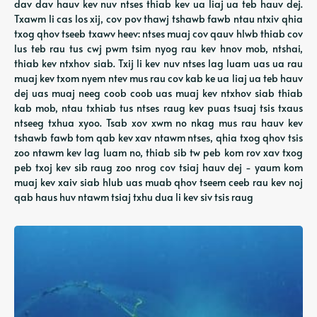
dav dav hauv kev nuv ntses thiab kev ua liaj ua teb hauv dej.
Txawm li cas los xij, cov pov thawj tshawb fawb ntau ntxiv qhia
txog qhov tseeb txawv heev: ntses muaj cov qauv hlwb thiab cov
lus teb rau tus cwj pwm tsim nyog rau kev hnov ​​​​​​mob, ntshai,
thiab kev ntxhov siab. Txij li kev nuv ntses lag luam uas ua rau
muaj kev txom nyem ntev mus rau cov kab ke ua liaj ua teb hauv
dej uas muaj neeg coob coob uas muaj kev ntxhov siab thiab
kab mob, ntau txhiab tus ntses raug kev puas tsuaj tsis txaus
ntseeg txhua xyoo. Tsab xov xwm no nkag mus rau hauv kev
tshawb fawb tom qab kev xav ntawm ntses, qhia txog qhov tsis
zoo ntawm kev lag luam no, thiab sib tw peb kom rov xav txog
peb txoj kev sib raug zoo nrog cov tsiaj hauv dej - yaum kom
muaj kev xaiv siab hlub uas muab qhov tseem ceeb rau kev noj
qab haus huv ntawm tsiaj txhu dua li kev siv tsis raug