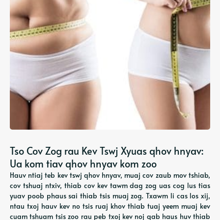
Tso Cov Zog rau Kev Tswj Xyuas qhov hnyav:
Ua kom tiav qhov hnyav kom zoo
Hauv ntiaj teb kev tswj qhov hnyav, muaj cov zaub mov tshiab,
cov tshuaj ntxiv, thiab cov kev tawm dag zog uas cog lus tias
yuav poob phaus sai thiab tsis muaj zog. Txawm li cas los xij,
ntau txoj hauv kev no tsis ruaj khov thiab tuaj yeem muaj kev
cuam tshuam tsis zoo rau peb txoj kev noj qab haus huv thiab