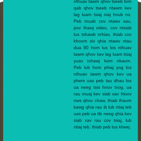
nthuav tawm qhov tseeb tom
qab qhov tseeb ntawm kev
lag luam tsiaj niaj hnub no.
Peb muab cov ntawv sau,
pov thawj video, cov ntsiab
lus tshawb nrhiav, thiab cov
khoom siv qhia ntawv ntau
dua 80 hom lus los nthuav
tawm qhov kev lag luam tsiaj
yuav txhawj kom nkaum.
Peb lub hom phiaj yog los
nthuav tawm qhov kev ua
phem uas peb tau dhau los
ua neeg tsis hnov txog, ua
rau muaj kev siab xav hloov
nws qhov chaw, thiab thaum
kawg qhia rau ib lub ntiaj teb
uas peb ua tib neeg qhia kev
siab xav rau cov tsiaj, lub
ntiaj teb, thiab peb tus kheej.