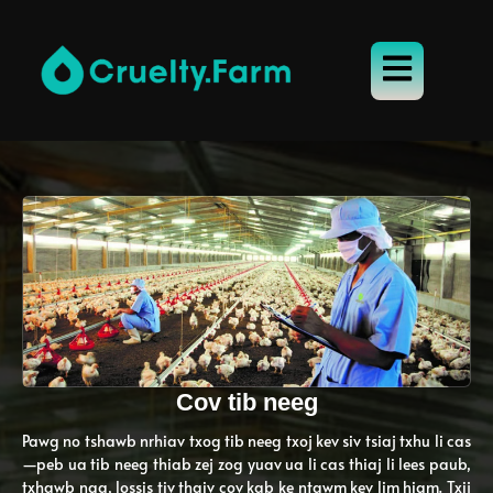
Cov tib neeg
Pawg no tshawb nrhiav txog tib neeg txoj kev siv tsiaj txhu li cas
—peb ua tib neeg thiab zej zog yuav ua li cas thiaj li lees paub,
txhawb nqa, lossis tiv thaiv cov kab ke ntawm kev lim hiam. Txij