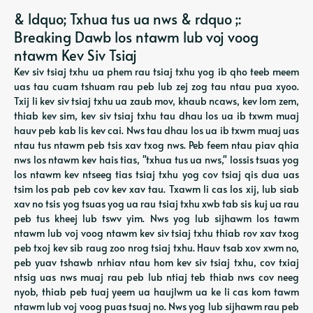
& ldquo; Txhua tus ua nws & rdquo ;:
Breaking Dawb los ntawm lub voj voog
ntawm Kev Siv Tsiaj
Kev siv tsiaj txhu ua phem rau tsiaj txhu yog ib qho teeb meem
uas tau cuam tshuam rau peb lub zej zog tau ntau pua xyoo.
Txij li kev siv tsiaj txhu ua zaub mov, khaub ncaws, kev lom zem,
thiab kev sim, kev siv tsiaj txhu tau dhau los ua ib txwm muaj
hauv peb kab lis kev cai. Nws tau dhau los ua ib txwm muaj uas
ntau tus ntawm peb tsis xav txog nws. Peb feem ntau piav qhia
nws los ntawm kev hais tias, "txhua tus ua nws," lossis tsuas yog
los ntawm kev ntseeg tias tsiaj txhu yog cov tsiaj qis dua uas
tsim los pab peb cov kev xav tau. Txawm li cas los xij, lub siab
xav no tsis yog tsuas yog ua rau tsiaj txhu xwb tab sis kuj ua rau
peb tus kheej lub tswv yim. Nws yog lub sijhawm los tawm
ntawm lub voj voog ntawm kev siv tsiaj txhu thiab rov xav txog
peb txoj kev sib raug zoo nrog tsiaj txhu. Hauv tsab xov xwm no,
peb yuav tshawb nrhiav ntau hom kev siv tsiaj txhu, cov txiaj
ntsig uas nws muaj rau peb lub ntiaj teb thiab nws cov neeg
nyob, thiab peb tuaj yeem ua haujlwm ua ke li cas kom tawm
ntawm lub voj voog puas tsuaj no. Nws yog lub sijhawm rau peb