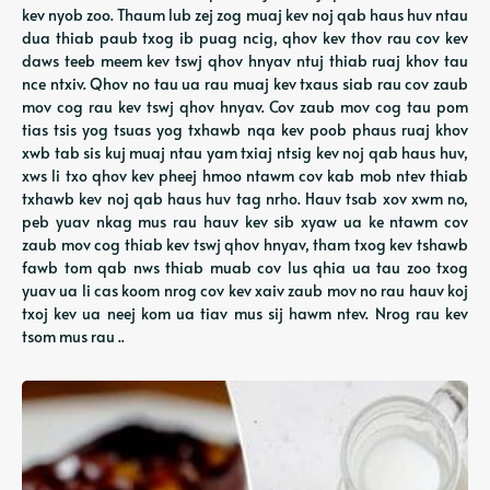
kev nyob zoo. Thaum lub zej zog muaj kev noj qab haus huv ntau
dua thiab paub txog ib puag ncig, qhov kev thov rau cov kev
daws teeb meem kev tswj qhov hnyav ntuj thiab ruaj khov tau
nce ntxiv. Qhov no tau ua rau muaj kev txaus siab rau cov zaub
mov cog rau kev tswj qhov hnyav. Cov zaub mov cog tau pom
tias tsis yog tsuas yog txhawb nqa kev poob phaus ruaj khov
xwb tab sis kuj muaj ntau yam txiaj ntsig kev noj qab haus huv,
xws li txo qhov kev pheej hmoo ntawm cov kab mob ntev thiab
txhawb kev noj qab haus huv tag nrho. Hauv tsab xov xwm no,
peb yuav nkag mus rau hauv kev sib xyaw ua ke ntawm cov
zaub mov cog thiab kev tswj qhov hnyav, tham txog kev tshawb
fawb tom qab nws thiab muab cov lus qhia ua tau zoo txog
yuav ua li cas koom nrog cov kev xaiv zaub mov no rau hauv koj
txoj kev ua neej kom ua tiav mus sij hawm ntev. Nrog rau kev
tsom mus rau ..