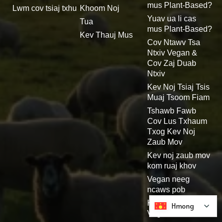
mus Plant-Based?
Lwm cov tsiaj txhu
Khoom Noj
Yuav ua li cas
Tua
mus Plant-Based?
Kev Thauj Mus
Cov Ntawv Tsa
Ntxiv Vegan &
Cov Zaj Duab
Ntxiv
Kev Noj Tsiaj Tsis
Muaj Tsoom Fiam
Tshawb Fawb
Cov Lus Txhaum
Txog Kev Noj
Zaub Mov
Kev noj zaub mov
kom ruaj khov
Vegan neeg
ncaws pob
Kev Zoo Nkauj
Hmong
Hmong
Vegan