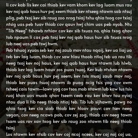
li cov kab lis kev cai thiab kev vam khom kev lag luam mus rau
kev noj qab haus huv pej xeem thiab kev ntseeg ntawm sab ntsuj
plig, peb txoj kev sib raug zoo nrog tsiaj txhu qhia txog cov txiaj
ntsig uas peb tuav thiab cov qauv hwj chim uas peb nyob. Ntu
"Tib Neeg" tshawb nrhiav cov kev sib txuas no, qhia txog qhov
tob npaum li cas peb txoj kev noj qab haus huv sib txuas nrog
lub neej uas peb tswj hwm.
Peb tshuaj xyuas seb kev noj zaub mov ntau nqaij, kev ua liaj ua
teb kev lag luam, thiab cov saw hlau thoob ntiaj teb ua rau tib
neeg txoj kev noj haus, kev noj qab haus huv ntawm lub hlwb,
thiab kev lag luam hauv zos puas tsuaj. Kev kub ntxhov ntawm
kev noj qab haus huv pej xeem, kev tsis muaj zaub mov noj,
thiab kev puas tsuaj ntawm ib puag ncig tsis yog cov xwm
txheej cais tawm—lawv yog cov tsos mob ntawm lub kaw lus tsis
ruaj khov uas muab qhov tseem ceeb rau kev khwv tau nyiaj
ntau dua li tib neeg thiab ntiaj teb. Tib lub sijhawm, pawg no
qhia txog kev cia siab thiab kev hloov pauv: cov tsev neeg
vegan, cov neeg ncaws pob, cov zej zog, thiab cov neeg tawm
tsam uas rov xav txog kev sib raug zoo ntawm tib neeg thiab
tsiaj
Los ntawm kev ntsib cov kev coj ncaj ncees, kev coj noj coj ua,