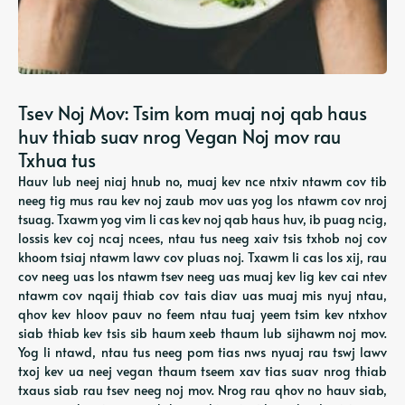
Tsev Noj Mov: Tsim kom muaj noj qab haus
huv thiab suav nrog Vegan Noj mov rau
Txhua tus
Hauv lub neej niaj hnub no, muaj kev nce ntxiv ntawm cov tib
neeg tig mus rau kev noj zaub mov uas yog los ntawm cov nroj
tsuag. Txawm yog vim li cas kev noj qab haus huv, ib puag ncig,
lossis kev coj ncaj ncees, ntau tus neeg xaiv tsis txhob noj cov
khoom tsiaj ntawm lawv cov pluas noj. Txawm li cas los xij, rau
cov neeg uas los ntawm tsev neeg uas muaj kev lig kev cai ntev
ntawm cov nqaij thiab cov tais diav uas muaj mis nyuj ntau,
qhov kev hloov pauv no feem ntau tuaj yeem tsim kev ntxhov
siab thiab kev tsis sib haum xeeb thaum lub sijhawm noj mov.
Yog li ntawd, ntau tus neeg pom tias nws nyuaj rau tswj lawv
txoj kev ua neej vegan thaum tseem xav tias suav nrog thiab
txaus siab rau tsev neeg noj mov. Nrog rau qhov no hauv siab,