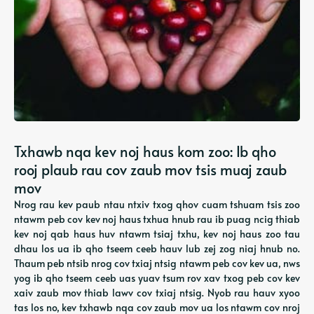
Txhawb nqa kev noj haus kom zoo: Ib qho
rooj plaub rau cov zaub mov tsis muaj zaub
mov
Nrog rau kev paub ntau ntxiv txog qhov cuam tshuam tsis zoo
ntawm peb cov kev noj haus txhua hnub rau ib puag ncig thiab
kev noj qab haus huv ntawm tsiaj txhu, kev noj haus zoo tau
dhau los ua ib qho tseem ceeb hauv lub zej zog niaj hnub no.
Thaum peb ntsib nrog cov txiaj ntsig ntawm peb cov kev ua, nws
yog ib qho tseem ceeb uas yuav tsum rov xav txog peb cov kev
xaiv zaub mov thiab lawv cov txiaj ntsig. Nyob rau hauv xyoo
tas los no, kev txhawb nqa cov zaub mov ua los ntawm cov nroj