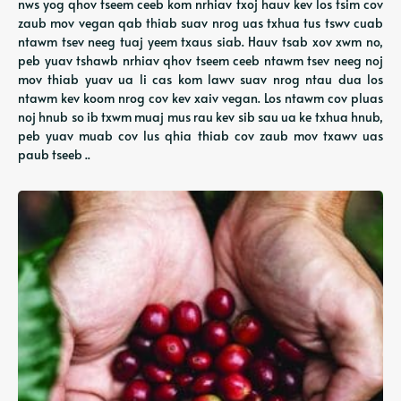
nws yog qhov tseem ceeb kom nrhiav txoj hauv kev los tsim cov
zaub mov vegan qab thiab suav nrog uas txhua tus tswv cuab
ntawm tsev neeg tuaj yeem txaus siab. Hauv tsab xov xwm no,
peb yuav tshawb nrhiav qhov tseem ceeb ntawm tsev neeg noj
mov thiab yuav ua li cas kom lawv suav nrog ntau dua los
ntawm kev koom nrog cov kev xaiv vegan. Los ntawm cov pluas
noj hnub so ib txwm muaj mus rau kev sib sau ua ke txhua hnub,
peb yuav muab cov lus qhia thiab cov zaub mov txawv uas
paub tseeb ..