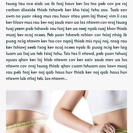
tsuag tau nce siab ua ib txoj hauv kev los txo peb cov pa roj
carbon dioxide thiab txhawb kev kho tsiaj txhu zoo. Tsab xov
xwm no yuav nkag mus rau hauv ntau yam laj thawj vim li cas
kev hloov mus rau kev noj zaub mov ua los ntawm cov nroj tsuag
tuaj yeem pab txhawb rau txoj kev ua neej nyob ruaj khov thiab
muaj kev ncaj ncees. Peb yuav tshawb nrhiav cov txiaj ntsig ib
puag ncig ntawm kev txo cov nqaij thiab mis nyuj noj, nrog rau
kev txhawj xeeb txog kev ncaj ncees nyob ib puag ncig kev lag
luam ua liaj ua teb tsiaj txhu. Tsis tas li ntawd, peb yuav tshuaj
xyuas qhov kev loj hlob ntawm cov kev xaiv zaub mov ua los
ntawm cov nroj tsuag thiab qhov cuam tshuam uas lawv muaj
rau peb txoj kev noj qab haus huv thiab kev noj qab haus huv
ntawm lub ntiaj teb. Los ntawm ..