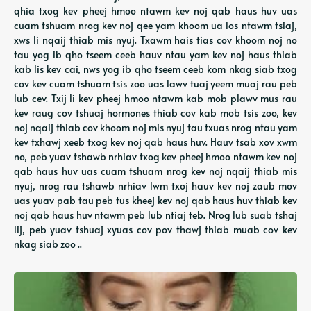
qhia txog kev pheej hmoo ntawm kev noj qab haus huv uas
cuam tshuam nrog kev noj qee yam khoom ua los ntawm tsiaj,
xws li nqaij thiab mis nyuj. Txawm hais tias cov khoom noj no
tau yog ib qho tseem ceeb hauv ntau yam kev noj haus thiab
kab lis kev cai, nws yog ib qho tseem ceeb kom nkag siab txog
cov kev cuam tshuam tsis zoo uas lawv tuaj yeem muaj rau peb
lub cev. Txij li kev pheej hmoo ntawm kab mob plawv mus rau
kev raug cov tshuaj hormones thiab cov kab mob tsis zoo, kev
noj nqaij thiab cov khoom noj mis nyuj tau txuas nrog ntau yam
kev txhawj xeeb txog kev noj qab haus huv. Hauv tsab xov xwm
no, peb yuav tshawb nrhiav txog kev pheej hmoo ntawm kev noj
qab haus huv uas cuam tshuam nrog kev noj nqaij thiab mis
nyuj, nrog rau tshawb nrhiav lwm txoj hauv kev noj zaub mov
uas yuav pab tau peb tus kheej kev noj qab haus huv thiab kev
noj qab haus huv ntawm peb lub ntiaj teb. Nrog lub suab tshaj
lij, peb yuav tshuaj xyuas cov pov thawj thiab muab cov kev
nkag siab zoo ..