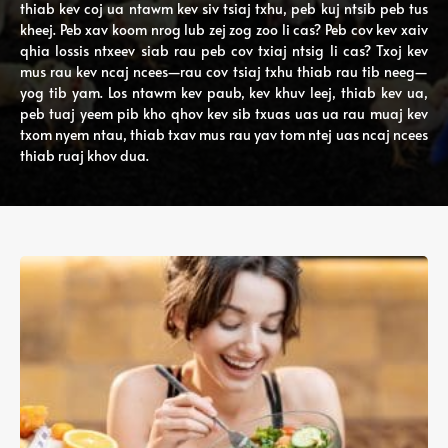
thiab kev coj ua ntawm kev siv tsiaj txhu, peb kuj ntsib peb tus
kheej. Peb xav koom nrog lub zej zog zoo li cas? Peb cov kev xaiv
qhia lossis ntxeev siab rau peb cov txiaj ntsig li cas? Txoj kev
mus rau kev ncaj ncees—rau cov tsiaj txhu thiab rau tib neeg—
yog tib yam. Los ntawm kev paub, kev khuv leej, thiab kev ua,
peb tuaj yeem pib kho qhov kev sib txuas uas ua rau muaj kev
txom nyem ntau, thiab txav mus rau yav tom ntej uas ncaj ncees
thiab ruaj khov dua.