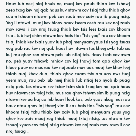
Hauv lub neej niaj hnub no, muaj kev paub thiab kev txhawj
xeeb txog kev noj qab haus huv ntawm cov tsiaj txhu thiab qhov
cuam tshuam ntawm peb cov zaub mov xaiv rau ib puag ncig.
Yog li ntawd, muaj kev hloov pauv tseem ceeb rau kev noj zaub
mov raws li cov nroj tsuag thiab kev tsis lees txais cov khoom
tsiaj. Lub hwj chim ntawm kev hais tias "tsis yog" rau cov khoom
tsiaj thiab kev txais yuav lub phaj menyuam yaus tsis yog tsuas
yog pab rau kev noj qab haus huv ntawm tus kheej xwb, tab sis
kuj rau qhov zoo ntawm peb lub ntiaj teb. Hauv tsab xov xwm
no, peb yuav tshawb nrhiav cov laj thawj tom qab qhov kev
hloov pauv no mus rau kev noj zaub mov uas muaj kev khuv leej
thiab ruaj khov dua, thiab qhov cuam tshuam uas nws tuaj
yeem muaj rau peb lub neej thiab lub ntiaj teb nyob ib puag
ncig peb. Los ntawm kev txiav txim siab txog kev noj qab haus
huv ntawm cov tsiaj txhu mus rau qhov tshwm sim ib puag ncig
ntawm kev ua liaj ua teb hauv Hoobkas, peb yuav nkag mus rau
hauv ntau qhov laj thawj vim li cas hais tias "tsis yog" rau cov
khoom tsiaj txhu thiab kev xaiv lub phaj menyuam yaus yog
qhov kev xaiv muaj zog thiab muaj txiaj ntsig. Los ntawm kev
tshuaj xyuas cov txiaj ntsig ntawm kev noj zaub mov raws li cov
nroj tsuag ..