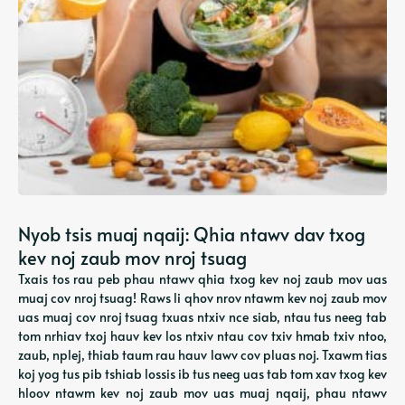
Nyob tsis muaj nqaij: Qhia ntawv dav txog
kev noj zaub mov nroj tsuag
Txais tos rau peb phau ntawv qhia txog kev noj zaub mov uas
muaj cov nroj tsuag! Raws li qhov nrov ntawm kev noj zaub mov
uas muaj cov nroj tsuag txuas ntxiv nce siab, ntau tus neeg tab
tom nrhiav txoj hauv kev los ntxiv ntau cov txiv hmab txiv ntoo,
zaub, nplej, thiab taum rau hauv lawv cov pluas noj. Txawm tias
koj yog tus pib tshiab lossis ib tus neeg uas tab tom xav txog kev
hloov ntawm kev noj zaub mov uas muaj nqaij, phau ntawv