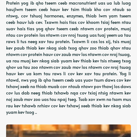
Protein yog ib qho tseem ceeb macronutrient uas ua lub luag
haujlwm tseem ceeb hauv kev tsim thiab kho cov ntaub so
ntswg, cov tshuaj hormones, enzymes, thiab lwm yam tseem
ceeb hauv lub cev. Txawm hais tias cov khoom tsiaj feem ntau
suav hais tias yog qhov tseem ceeb ntawm cov protein, muaj
ntau cov protein los ntawm cov nroj tsuag uas tuaj yeem ua tau
raws li tus neeg xav tau protein. Txawm li cas los xij, tsis muaj
kev paub thiab kev nkag siab txog qhov zoo thiab qhov ntau
ntawm cov protein hauv cov zaub mov los ntawm cov nroj tsuag,
ua rau muaj kev nkag siab yuam kev thiab kev tsis ntseeg txog
qhov ua tau zoo ntawm cov zaub mov los ntawm cov nroj tsuag
hauv kev ua kom tau raws li cov kev xav tau protein. Yog li
ntawd, nws yog ib qho tseem ceeb uas yuav tsum daws cov kev
txhawj xeeb no thiab muab cov ntaub ntawv pov thawj los daws
cov lus dab neeg thiab txhawb nqa cov txiaj ntsig ntawm kev
noj zaub mov zoo uas tau npaj tseg. Tsab xov xwm no tsom mus
rau kev tshawb nrhiav cov kev txhawj xeeb thiab kev nkag siab
yuam kev txog ..