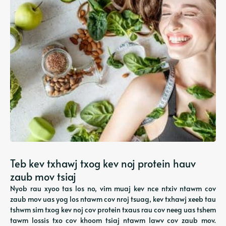
Teb kev txhawj txog kev noj protein hauv
zaub mov tsiaj
Nyob rau xyoo tas los no, vim muaj kev nce ntxiv ntawm cov
zaub mov uas yog los ntawm cov nroj tsuag, kev txhawj xeeb tau
tshwm sim txog kev noj cov protein txaus rau cov neeg uas tshem
tawm lossis txo cov khoom tsiaj ntawm lawv cov zaub mov.