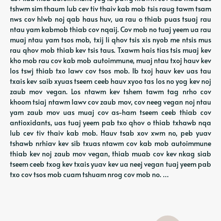
tshwm sim thaum lub cev tiv thaiv kab mob tsis raug tawm tsam
nws cov hlwb noj qab haus huv, ua rau o thiab puas tsuaj rau
ntau yam kabmob thiab cov nqaij. Cov mob no tuaj yeem ua rau
muaj ntau yam tsos mob, txij li qhov tsis xis nyob me ntsis mus
rau qhov mob thiab kev tsis taus. Txawm hais tias tsis muaj kev
kho mob rau cov kab mob autoimmune, muaj ntau txoj hauv kev
los tswj thiab txo lawv cov tsos mob. Ib txoj hauv kev uas tau
txais kev saib xyuas tseem ceeb hauv xyoo tas los no yog kev noj
zaub mov vegan. Los ntawm kev tshem tawm tag nrho cov
khoom tsiaj ntawm lawv cov zaub mov, cov neeg vegan noj ntau
yam zaub mov uas muaj cov as-ham tseem ceeb thiab cov
antioxidants, uas tuaj yeem pab txo qhov o thiab txhawb nqa
lub cev tiv thaiv kab mob. Hauv tsab xov xwm no, peb yuav
tshawb nrhiav kev sib txuas ntawm cov kab mob autoimmune
thiab kev noj zaub mov vegan, thiab muab cov kev nkag siab
tseem ceeb txog kev txais yuav kev ua neej vegan tuaj yeem pab
txo cov tsos mob cuam tshuam nrog cov mob no. …