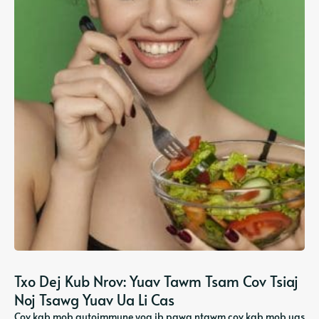
Txo Dej Kub Nrov: Yuav Tawm Tsam Cov Tsiaj
Noj Tsawg Yuav Ua Li Cas
Cov kab mob autoimmune yog ib pawg ntawm cov kab mob uas