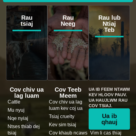
Rau
Rau
Rau lub
tsiaj
Neeg
Ntiaj
Teb
Cov chiv ua
Cov Teeb
UA IB FEEM NTAWM
lag luam
Meem
KEV HLOOV PAUV.
UA HAUJLWM RAU
Cattle
Cov chiv ua lag
COV TSIAJ.
luam kev coj ua
Mu nyuj
Ua ib
Tsiaj cruelty
Nqe nyiaj
qhauj
Kev sim tsiaj
Ntses thiab dej
tsiaj
Cov khaub ncaws
Vim li cas thiaj