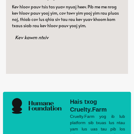
Kev hloov pauv tsis tas yuav nyuaj heev. Pib me me nrog
kev hloov pauv yooj yim, cov tswv yim yooj yim rau pluas
noj, thiab cov lus qhia siv tau rau kev yuav khoom kom
txaus siab rau kev hloov pauv yooj yim.
Kev kawm ntxiv
Hais txog
Cruelty.Farm
Cruelty.Farm yog ib lub
platform sib txuas lus ntau
yam lus uas tau pib los