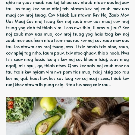
qhia no yuav muab rau koj txhua cov ntaub ntawv uas koj xav
tau los taug kev hauv ntiaj teb ntawm kev noj zaub mov uas
muaj cov nroj tsuag. Cov Ntsiab Lus ntawm Kev Noj Zaub Mov
Uas Muaj Cov nroj tsuag Kev noj zaub mov uas muaj cov nroj
tsuag yog dab tsi thiab vim li cas nws thiaj li nrov zuj zus? Kev
noj zaub mov uas muaj cov nroj tsuag yog hais txog kev noj
zaub mov uas feem ntau tsom mus rau kev noj cov zaub mov uas
tau los ntawm cov nroj tsuag, xws li txiv hmab txiv ntoo, zaub,
cov nplej tag nrho, taum pauv, txiv ntoo qhuav, thiab noob. Nws
tsis suav nrog lossis txo qis kev noj cov khoom tsiaj, suav nrog
nqaij, mis nyuj, qe, thiab ntses. Qhov kev xaiv noj zaub mov no
tau txais kev nyiam vim nws pom tias muaj txiaj ntsig zoo rau
kev noj qab haus huv, kev xav txog kev coj ncaj ncees, thiab kev
ruaj khov ntawm ib puag ncig. Ntau tus neeg xaiv rau ..