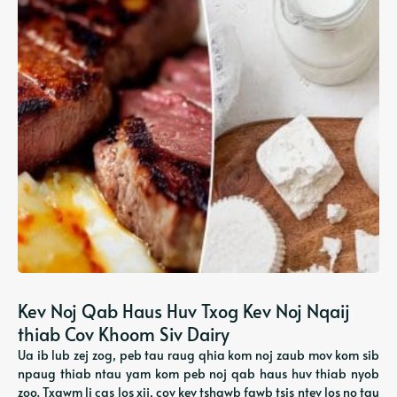
Kev Noj Qab Haus Huv Txog Kev Noj Nqaij
thiab Cov Khoom Siv Dairy
Ua ib lub zej zog, peb tau raug qhia kom noj zaub mov kom sib
npaug thiab ntau yam kom peb noj qab haus huv thiab nyob
zoo. Txawm li cas los xij, cov kev tshawb fawb tsis ntev los no tau