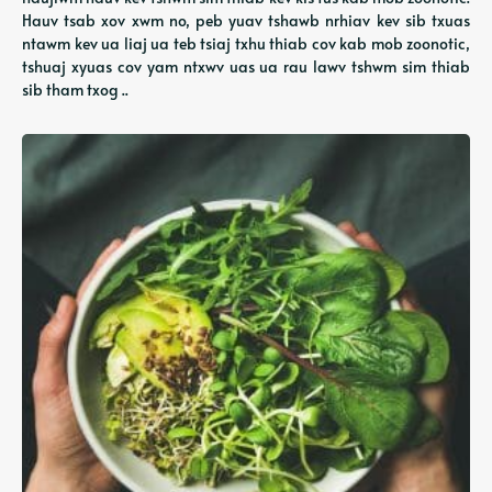
Hauv tsab xov xwm no, peb yuav tshawb nrhiav kev sib txuas
ntawm kev ua liaj ua teb tsiaj txhu thiab cov kab mob zoonotic,
tshuaj xyuas cov yam ntxwv uas ua rau lawv tshwm sim thiab
sib tham txog ..