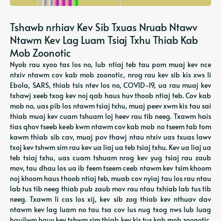
Tshawb nrhiav Kev Sib Txuas Nruab Ntawv
Ntawm Kev Lag Luam Tsiaj Txhu Thiab Kab
Mob Zoonotic
Nyob rau xyoo tas los no, lub ntiaj teb tau pom muaj kev nce
ntxiv ntawm cov kab mob zoonotic, nrog rau kev sib kis xws li
Ebola, SARS, thiab tsis ntev los no, COVID-19, ua rau muaj kev
txhawj xeeb txog kev noj qab haus huv thoob ntiaj teb. Cov kab
mob no, uas pib los ntawm tsiaj txhu, muaj peev xwm kis tau sai
thiab muaj kev cuam tshuam loj heev rau tib neeg. Txawm hais
tias qhov tseeb keeb kwm ntawm cov kab mob no tseem tab tom
kawm thiab sib cav, muaj pov thawj ntau ntxiv uas txuas lawv
txoj kev tshwm sim rau kev ua liaj ua teb tsiaj txhu. Kev ua liaj ua
teb tsiaj txhu, uas cuam tshuam nrog kev yug tsiaj rau zaub
mov, tau dhau los ua ib feem tseem ceeb ntawm kev tsim khoom
noj khoom haus thoob ntiaj teb, muab cov nyiaj tau los rau ntau
lab tus tib neeg thiab pub zaub mov rau ntau txhiab lab tus tib
neeg. Txawm li cas los xij, kev sib zog thiab kev nthuav dav
ntawm kev lag luam no tau tsa cov lus nug txog nws lub luag
haujlwm hauv kev tshwm sim thiab kev kis tus kab mob zoonotic.