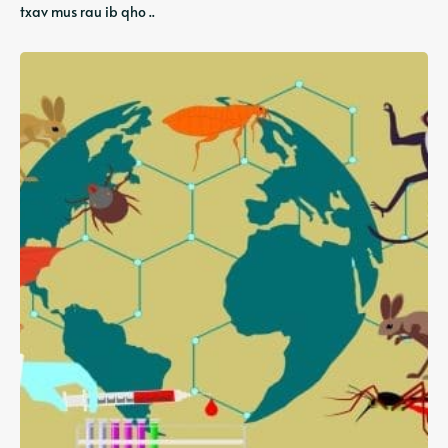
txav mus rau ib qho ..