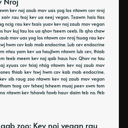
 Nroj
tawm kev noj zaub mov uas yog los ntawm cov nroj
 xaiv rau txoj kev ua neej vegan. Txawm hais tias
uag ncig rau kev txais yuav kev noj zaub mov vegan
us huv kuj tau los ua qhov tseem ceeb. Ib qho chaw
aub mov uas yog los ntawm cov nroj tsuag rau kev
swj hwm cov kab mob endocrine. Lub cev endocrine
wm ntau yam kev ua haujlwm ntawm lub cev, thiab
yam teeb meem kev noj qab haus huv. Qhov no tau
uaj xyuas cov txiaj ntsig ntawm kev noj zaub mov
ones thiab kev tswj hwm cov kab mob endocrine.
 kev sib raug zoo ntawm kev noj zaub mov vegan
, tham txog cov txheej txheem muaj peev xwm tom
m no ntawm kev tshawb fawb hauv daim teb no. Peb
 qab zoo: Kev noj vegan rau