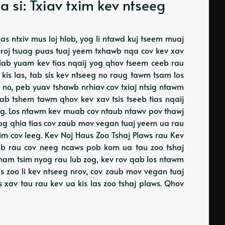
a si: Txiav txim kev ntseeg
s ntxiv mus loj hlob, yog li ntawd kuj tseem muaj
 nroj tsuag puas tuaj yeem txhawb nqa cov kev xav
iab yuam kev tias nqaij yog qhov tseem ceeb rau
 kis las, tab sis kev ntseeg no raug tawm tsam los
 no, peb yuav tshawb nrhiav cov txiaj ntsig ntawm
b tshem tawm qhov kev xav tsis tseeb tias nqaij
eeg. Los ntawm kev muab cov ntaub ntawv pov thawj
 yog qhia tias cov zaub mov vegan tuaj yeem ua rau
sim cov leeg. Kev Noj Haus Zoo Tshaj Plaws rau Kev
eb rau cov neeg ncaws pob kom ua tau zoo tshaj
ham tsim nyog rau lub zog, kev rov qab los ntawm
is zoo li kev ntseeg nrov, cov zaub mov vegan tuaj
av tau rau kev ua kis las zoo tshaj plaws. Qhov