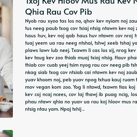
Txoj Kev Hloov Mus Rau Kev 
Qhia Rau Cov Pib
Nyob rau xyoo tas los no, qhov kev nyiam noj z
tus neeg paub txog cov txiaj ntsig ntawm kev noj
haus huv, kev noj qab haus huv ntawm cov nroj 
tuaj yeem ua rau neeg ntshai, tshwj xeeb tshaj y
plaws lawv lub neej. Txawm li cas los xij, nrog ke
kev taug kev zoo thiab muaj txiaj ntsig. Hauv p
thiab cov cuab yeej tsim nyog rau cov neeg pib tsh
nkag siab txog cov ntsiab cai ntawm kev noj zau
yuav khoom noj, peb yuav npog txhua kauj ruam t
mov vegan kom zoo. Yog li ntawd, txawm tias ko
kev coj ncaj ncees, cov laj thawj ib puag ncig, l
phau ntawv qhia no yuav ua rau koj hloov mus ra
ntsig ntau yam. Npaj txhij ..