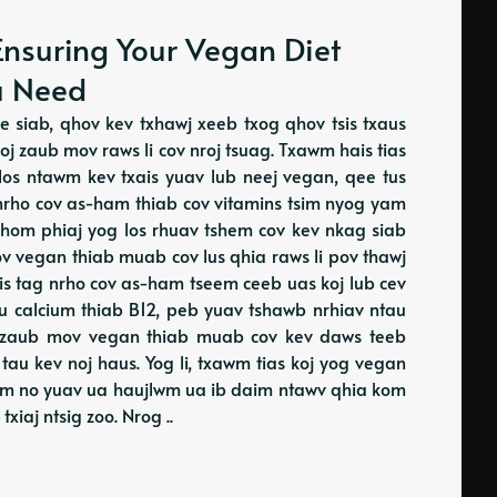
Ensuring Your Vegan Diet
ou Need
e siab, qhov kev txhawj xeeb txog qhov tsis txaus
oj zaub mov raws li cov nroj tsuag. Txawm hais tias
los ntawm kev txais yuav lub neej vegan, qee tus
nrho cov as-ham thiab cov vitamins tsim nyog yam
b hom phiaj yog los rhuav tshem cov kev nkag siab
v vegan thiab muab cov lus qhia raws li pov thawj
xais tag nrho cov as-ham tseem ceeb uas koj lub cev
au calcium thiab B12, peb yuav tshawb nrhiav ntau
 zaub mov vegan thiab muab cov kev daws teeb
tau kev noj haus. Yog li, txawm tias koj yog vegan
 xwm no yuav ua haujlwm ua ib daim ntawv qhia kom
iaj ntsig zoo. Nrog ..