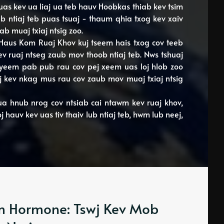
 uas kev ua liaj ua teb hauv Hoobkas thiab kev tsim
 ntiaj teb puas tsuaj - thaum qhia txog kev xaiv
ab muaj txiaj ntsig zoo.
j Haus Kom Ruaj Khov kuj tseem hais txog cov teeb
ruaj ntseg zaub mov thoob ntiaj teb. Nws tshuaj
yeem pab pub rau cov pej xeem uas loj hlob zoo
j kev nkag mus rau cov zaub mov muaj txiaj ntsig
a hnub nrog cov ntsiab cai ntawm kev ruaj khov,
auv kev uas tiv thaiv lub ntiaj teb, hwm lub neej,
m Hormone: Tswj Kev Mob