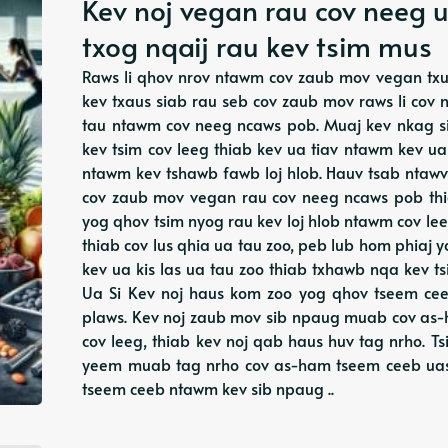
Kev noj vegan rau cov neeg u
txog nqaij rau kev tsim mus
Raws li qhov nrov ntawm cov zaub mov vegan txua
kev txaus siab rau seb cov zaub mov raws li cov
tau ntawm cov neeg ncaws pob. Muaj kev nkag s
kev tsim cov leeg thiab kev ua tiav ntawm kev ua
ntawm kev tshawb fawb loj hlob. Hauv tsab ntawv
cov zaub mov vegan rau cov neeg ncaws pob thia
yog qhov tsim nyog rau kev loj hlob ntawm cov l
thiab cov lus qhia ua tau zoo, peb lub hom phiaj
kev ua kis las ua tau zoo thiab txhawb nqa kev t
Ua Si Kev noj haus kom zoo yog qhov tseem ce
plaws. Kev noj zaub mov sib npaug muab cov as-
cov leeg, thiab kev noj qab haus huv tag nrho. Ts
yeem muab tag nrho cov as-ham tseem ceeb uas x
tseem ceeb ntawm kev sib npaug ..