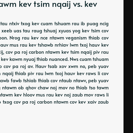
awm kev tsim nqaij vs. kev
ntau ntxiv txog kev cuam tshuam rau ib puag ncig
 xeeb uas tau raug tshuaj xyuas yog kev tsim cov
carbon. Nrog rau kev nce ntawm veganism thiab cov
 pauv mus rau kev tshawb nrhiav lwm txoj hauv kev
xij, cov pa roj carbon ntawm kev tsim nqaij piv rau
qho kev kawm nyuaj thiab nuanced. Nws cuam tshuam
iab cov pa roj av. Hauv tsab xov xwm no, peb yuav
nqaij thiab piv rau lwm txoj hauv kev raws li cov
shawb fawb tshiab thiab cov ntaub ntawv, peb yuav
g ntawm ob qhov chaw noj mov no thiab tso tawm
 ntawm kev hloov mus rau kev noj zaub mov raws li
b txog cov pa roj carbon ntawm cov kev xaiv zaub