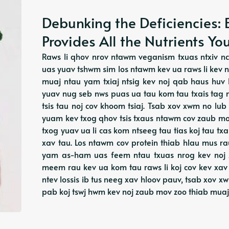
Debunking the Deficiencies: 
Provides All the Nutrients Y
Raws li qhov nrov ntawm veganism txuas ntxiv nc
uas yuav tshwm sim los ntawm kev ua raws li kev n
muaj ntau yam txiaj ntsig kev noj qab haus huv 
yuav nug seb nws puas ua tau kom tau txais tag 
tsis tau noj cov khoom tsiaj. Tsab xov xwm no lu
yuam kev txog qhov tsis txaus ntawm cov zaub mo
txog yuav ua li cas kom ntseeg tau tias koj tau t
xav tau. Los ntawm cov protein thiab hlau mus r
yam as-ham uas feem ntau txuas nrog kev noj
meem rau kev ua kom tau raws li koj cov kev xav 
ntev lossis ib tus neeg xav hloov pauv, tsab xov
pab koj tswj hwm kev noj zaub mov zoo thiab muaj tx