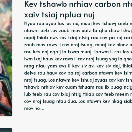
Kev tshawb nrhiav carbon nt
xaiv tsiaj nplua nuj
Nyob rau xyoo tas los no, muaj kev txhawj xeeb 
ntawm peb cov zaub mov xaiv. Ib qho chaw tshwj
nqaij thiab nws cov txiaj ntsig rau cov pa roj 
zaub mov raws li cov nroj tsuag, muaj kev hloov
rau kev noj nqaij ib txwm muaj. Txawm li cas los 
lwm txoj hauv kev raws li cov nroj tsuag yog ib 
nrog ntau yam xws li kev siv av, kev siv dej, th
delve rau hauv cov pa roj carbon ntawm kev tsim 
nroj tsuag. Los ntawm kev tshuaj xyuas cov kev t
tshawb nrhiav kev cuam tshuam rau ib puag nci
lub teeb rau cov txiaj ntsig thiab cov teeb meem
cov nroj tsuag ntau dua. Los ntawm kev nkag sia
mov no, ..