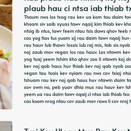
plaub hau ci ntsa iab thiab t
Thaum nws los txog rau kev ua kom tau daim tawv
khoom siv saib xyuas tawv nqaij kim thiab kev kh
ntsig ib ntus, lawv feem ntau tsis daws qhov tee
cas yog tias tus yuam sij rau daim tawv nqaij hu
rau hauv lub thawv lossis lub raj mis, tab sis ny
noj zaub mov vegan los rau hauv. Los ntawm kev n
yog tuaj yeem txhim kho qhov zoo li ntawm koj da
kev noj qab haus huv thiab kev noj qab nyob zoo
vegan tau txais kev nyiam rau nws cov txiaj nts
tshuam rau kev noj qab haus huv ntawm daim taw
xov xwm no, peb yuav dhia mus rau hauv kev t
yeem ua rau daim tawv nqaij ci ntsa iab thiab txo
cas koom nrog ntau cov zaub mov raws li cov nroj t