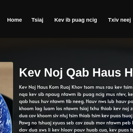
Home
Tsiaj
Kev ib puag ncig
Txiv neej
Kev Noj Qab Haus 
Kev Noj Haus Kom Ruaj Khov tsom mus rau kev tsim
nqa kev sib npaug ntawm ib puag ncig mus ntev, kev
qab haus huv ntawm tib neeg. Hauv nws lub hauv pa
khoom lag luam los ntawm tsiaj txhu thiab kev noj 
dua cov khoom siv ntuj tsim thiab tsim kev puas tsua
Pawg no tshuaj xyuas seb cov zaub mov ntawm peb l
dav dua xws li kev hloov pauv huab cua, kev puas tsu