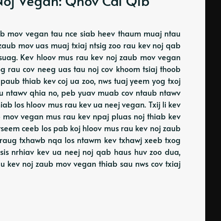
Noj Vegan: Qhov Cai Qib
aub mov vegan tau nce siab heev thaum muaj ntau
 zaub mov uas muaj txiaj ntsig zoo rau kev noj qab
tsuag. Kev hloov mus rau kev noj zaub mov vegan
og rau cov neeg uas tau noj cov khoom tsiaj thoob
v paub thiab kev coj ua zoo, nws tuaj yeem yog txoj
hau ntawv qhia no, peb yuav muab cov ntaub ntawv
iab los hloov mus rau kev ua neej vegan. Txij li kev
b mov vegan mus rau kev npaj pluas noj thiab kev
seem ceeb los pab koj hloov mus rau kev noj zaub
j raug txhawb nqa los ntawm kev txhawj xeeb txog
ossis nrhiav kev ua neej noj qab haus huv zoo dua,
u kev noj zaub mov vegan thiab sau nws cov txiaj