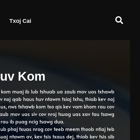
Txoj Cai
Huv Kom
 kom muaj ib lub tshuab ua zaub mov uas txhawb
 noj qab haus huv ntawm tsiaj txhu, thiab kev noj
us, nws txhawb kom txo qis kev vam khom rau cov
zaub mov uas siv cov nroj tsuag uas xav tau tsawg
j rau ib puag ncig tsawg dua.
ub phaj txuas nrog cov teeb meem thoob ntiaj teb
aj ntawm av, kev tsis txaus dej, thiab kev tsis sib