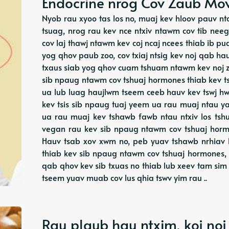
Endocrine nrog Cov Zaub Mov
Nyob rau xyoo tas los no, muaj kev hloov pauv n
tsuag, nrog rau kev nce ntxiv ntawm cov tib neeg
cov laj thawj ntawm kev coj ncaj ncees thiab ib p
yog qhov paub zoo, cov txiaj ntsig kev noj qab ha
txaus siab yog qhov cuam tshuam ntawm kev noj z
sib npaug ntawm cov tshuaj hormones thiab kev t
ua lub luag haujlwm tseem ceeb hauv kev tswj h
kev tsis sib npaug tuaj yeem ua rau muaj ntau 
ua rau muaj kev tshawb fawb ntau ntxiv los tsh
vegan rau kev sib npaug ntawm cov tshuaj horm
Hauv tsab xov xwm no, peb yuav tshawb nrhiav
thiab kev sib npaug ntawm cov tshuaj hormones
qab qhov kev sib txuas no thiab lub xeev tam si
tseem yuav muab cov lus qhia tswv yim rau ..
Rau plaub hau ntxim, koj noj