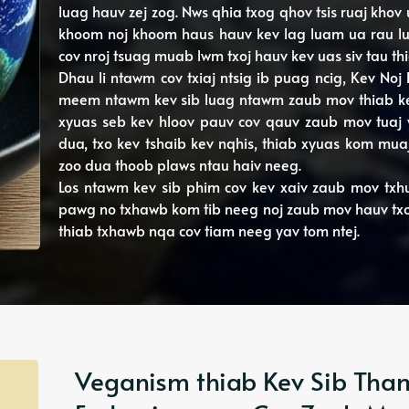
luag hauv zej zog. Nws qhia txog qhov tsis ruaj khov
khoom noj khoom haus hauv kev lag luam ua rau lub
cov nroj tsuag muab lwm txoj hauv kev uas siv tau thi
Dhau li ntawm cov txiaj ntsig ib puag ncig, Kev No
meem ntawm kev sib luag ntawm zaub mov thiab kev 
xyuas seb kev hloov pauv cov qauv zaub mov tuaj 
dua, txo kev tshaib kev nqhis, thiab xyuas kom mua
zoo dua thoob plaws ntau haiv neeg.
Los ntawm kev sib phim cov kev xaiv zaub mov txhu
pawg no txhawb kom tib neeg noj zaub mov hauv txoj h
thiab txhawb nqa cov tiam neeg yav tom ntej.
Veganism thiab Kev Sib Tha