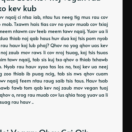
xo kev kub
 nqaij ci ntsa iab, ntau tus neeg tig mus rau cov
o mob. Txawm hais tias cov no yuav muab cov txiaj
b meem ntawm cov teeb meem tawv nqaij. Yuav ua li
v dua thiab noj qab haus huv dua koj tsis pom nyob
ob rau hauv koj lub phaj? Qhov no yog qhov uas kev
oj zaub mov raws li cov nroj tsuag, koj tsis tsuas
im tawv nqaij, tab sis kuj txo qhov o thiab txhawb
. Nyob rau hauv xyoo tas los no, txoj kev ua neej
ig zoo thiab ib puag ncig, tab sis nws qhov cuam
v nqaij feem ntau raug saib tsis taus. Hauv tsab
shawb fawb tom qab kev noj zaub mov vegan tuaj
 qhov o, nrog rau muab cov lus qhia txog yuav ua li
suag rau hauv ..