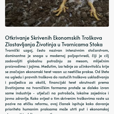
Otkrivanje Skrivenih Ekonomskih Troškova
Zlostavljanja Životinja u Tvornicama Stoka
Tvornički uzgoj, često nazivan intenzivnim stočarstvom,
dominantna je snaga u modernoj poljoprivredi, čiji je cilj
zadovoljiti globalnu potražnju za mesom, mliječnim
proizvodima i jajima. Međutim, iza težnje za učinkovitošću krije
se značajan ekonomski teret vezan uz neetičke prakse. Od štete
na ugledu i pravnih troškova do rastućih troškova usklađivanja
i posljedica za okoliš, financijski teret okrutnosti prema
životinjama na tvorničkim farmama proteže se daleko izvan
same industrije - utječući na potrošače, lokalne zajednice i
javno zdravlje. Kako svijest o tim skrivenim troškovima raste uz
pozive na etičku reformu, ovaj članak ispituje kako davanje
prioriteta humanim praksama može utrti put i ekonomskoj