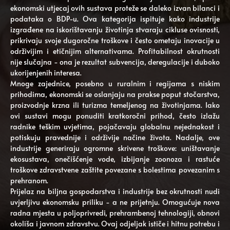
ekonomski utjecaj ovih sustava proteže se daleko izvan bilanci i
podataka o BDP-u. Ova kategorija ispituje kako industrije
izgrađene na iskorištavanju životinja stvaraju cikluse ovisnosti,
prikrivaju svoje dugoročne troškove i često ometaju inovacije u
održivijim i etičnijim alternativama. Profitabilnost okrutnosti
nije slučajna - ona je rezultat subvencija, deregulacije i duboko
ukorijenjenih interesa.
Mnoge zajednice, posebno u ruralnim i regijama s niskim
prihodima, ekonomski se oslanjaju na prakse poput stočarstva,
proizvodnje krzna ili turizma temeljenog na životinjama. Iako
ovi sustavi mogu ponuditi kratkoročni prihod, često izlažu
radnike teškim uvjetima, pojačavaju globalnu nejednakost i
potiskuju pravednije i održivije načine života. Nadalje, ove
industrije generiraju ogromne skrivene troškove: uništavanje
ekosustava, onečišćenje vode, izbijanje zoonoza i rastuće
troškove zdravstvene zaštite povezane s bolestima povezanim s
prehranom.
Prijelaz na biljna gospodarstva i industrije bez okrutnosti nudi
uvjerljivu ekonomsku priliku - a ne prijetnju. Omogućuje nova
radna mjesta u poljoprivredi, prehrambenoj tehnologiji, obnovi
okoliša i javnom zdravstvu. Ovaj odjeljak ističe i hitnu potrebu i