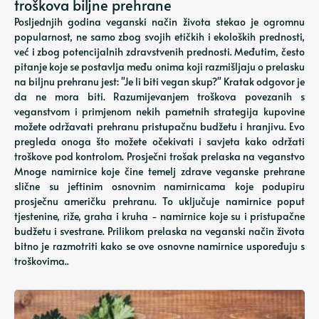
troškova biljne prehrane
Posljednjih godina veganski način života stekao je ogromnu
popularnost, ne samo zbog svojih etičkih i ekoloških prednosti,
već i zbog potencijalnih zdravstvenih prednosti. Međutim, često
pitanje koje se postavlja među onima koji razmišljaju o prelasku
na biljnu prehranu jest: "Je li biti vegan skup?" Kratak odgovor je
da ne mora biti. Razumijevanjem troškova povezanih s
veganstvom i primjenom nekih pametnih strategija kupovine
možete održavati prehranu pristupačnu budžetu i hranjivu. Evo
pregleda onoga što možete očekivati ​​i savjeta kako održati
troškove pod kontrolom. Prosječni trošak prelaska na veganstvo
Mnoge namirnice koje čine temelj zdrave veganske prehrane
slične su jeftinim osnovnim namirnicama koje podupiru
prosječnu američku prehranu. To uključuje namirnice poput
tjestenine, riže, graha i kruha - namirnice koje su i pristupačne
budžetu i svestrane. Prilikom prelaska na veganski način života
bitno je razmotriti kako se ove osnovne namirnice uspoređuju s
troškovima..