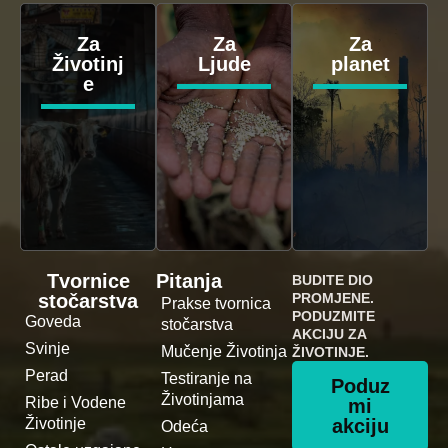
Za
Za
Za
Životinj
Ljude
planet
e
Tvornice
Pitanja
BUDITE DIO
stočarstva
PROMJENE.
Prakse tvornica
PODUZMITE
Goveda
stočarstva
AKCIJU ZA
Svinje
Mučenje Životinja
ŽIVOTINJE.
Perad
Testiranje na
Poduz
Životinjama
Ribe i Vodene
mi
Životinje
akciju
Odeća