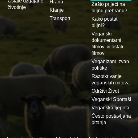
Ostale uzgajane
Hrana
Zašto prijeći na
životinje
Klanje
biljnu prehranu?
Transport
Kako postati
biljni?
Veganski
dokumentarni
filmovi & ostali
filmovi
Veganizam izvan
politike
Razotkrivanje
veganskih mitova
Održivi Život
Veganski Sportaši
Veganska ljepota
Često postavljana
pitanja