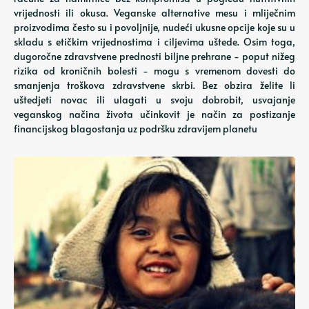
vrijednosti ili okusa. Veganske alternative mesu i mliječnim
proizvodima često su i povoljnije, nudeći ukusne opcije koje su u
skladu s etičkim vrijednostima i ciljevima uštede. Osim toga,
dugoročne zdravstvene prednosti biljne prehrane - poput nižeg
rizika od kroničnih bolesti - mogu s vremenom dovesti do
smanjenja troškova zdravstvene skrbi. Bez obzira želite li
uštedjeti novac ili ulagati u svoju dobrobit, usvajanje
veganskog načina života učinkovit je način za postizanje
financijskog blagostanja uz podršku zdravijem planetu