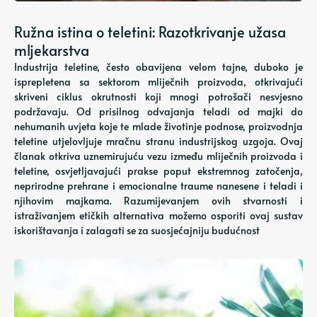
Ružna istina o teletini: Razotkrivanje užasa
mljekarstva
Industrija teletine, često obavijena velom tajne, duboko je
isprepletena sa sektorom mliječnih proizvoda, otkrivajući
skriveni ciklus okrutnosti koji mnogi potrošači nesvjesno
podržavaju. Od prisilnog odvajanja teladi od majki do
nehumanih uvjeta koje te mlade životinje podnose, proizvodnja
teletine utjelovljuje mračnu stranu industrijskog uzgoja. Ovaj
članak otkriva uznemirujuću vezu između mliječnih proizvoda i
teletine, osvjetljavajući prakse poput ekstremnog zatočenja,
neprirodne prehrane i emocionalne traume nanesene i teladi i
njihovim majkama. Razumijevanjem ovih stvarnosti i
istraživanjem etičkih alternativa možemo osporiti ovaj sustav
iskorištavanja i zalagati se za suosjećajniju budućnost