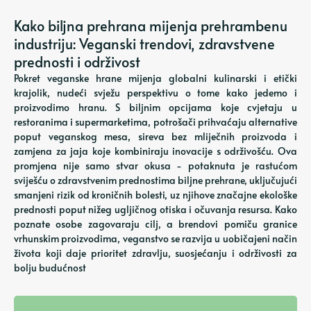
Kako biljna prehrana mijenja prehrambenu
industriju: Veganski trendovi, zdravstvene
prednosti i održivost
Pokret veganske hrane mijenja globalni kulinarski i etički
krajolik, nudeći svježu perspektivu o tome kako jedemo i
proizvodimo hranu. S biljnim opcijama koje cvjetaju u
restoranima i supermarketima, potrošači prihvaćaju alternative
poput veganskog mesa, sireva bez mliječnih proizvoda i
zamjena za jaja koje kombiniraju inovacije s održivošću. Ova
promjena nije samo stvar okusa - potaknuta je rastućom
sviješću o zdravstvenim prednostima biljne prehrane, uključujući
smanjeni rizik od kroničnih bolesti, uz njihove značajne ekološke
prednosti poput nižeg ugljičnog otiska i očuvanja resursa. Kako
poznate osobe zagovaraju cilj, a brendovi pomiču granice
vrhunskim proizvodima, veganstvo se razvija u uobičajeni način
života koji daje prioritet zdravlju, suosjećanju i održivosti za
bolju budućnost