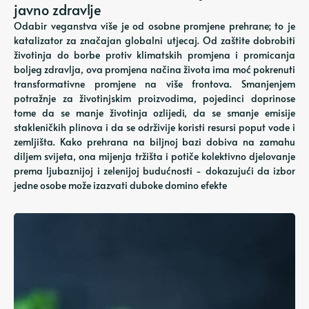
javno zdravlje
Odabir veganstva više je od osobne promjene prehrane; to je
katalizator za značajan globalni utjecaj. Od zaštite dobrobiti
životinja do borbe protiv klimatskih promjena i promicanja
boljeg zdravlja, ova promjena načina života ima moć pokrenuti
transformativne promjene na više frontova. Smanjenjem
potražnje za životinjskim proizvodima, pojedinci doprinose
tome da se manje životinja ozlijedi, da se smanje emisije
stakleničkih plinova i da se održivije koristi resursi poput vode i
zemljišta. Kako prehrana na biljnoj bazi dobiva na zamahu
diljem svijeta, ona mijenja tržišta i potiče kolektivno djelovanje
prema ljubaznijoj i zelenijoj budućnosti - dokazujući da izbor
jedne osobe može izazvati duboke domino efekte