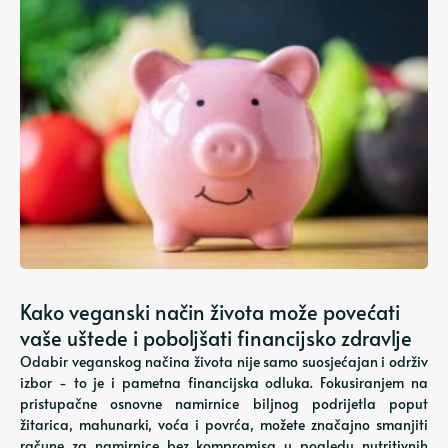
Kako veganski način života može povećati
vaše uštede i poboljšati financijsko zdravlje
Odabir veganskog načina života nije samo suosjećajan i održiv
izbor - to je i pametna financijska odluka. Fokusiranjem na
pristupačne osnovne namirnice biljnog podrijetla poput
žitarica, mahunarki, voća i povrća, možete značajno smanjiti
račune za namirnice bez kompromisa u pogledu nutritivnih