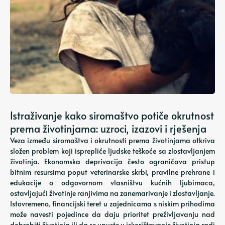
Istraživanje kako siromaštvo potiče okrutnost
prema životinjama: uzroci, izazovi i rješenja
Veza između siromaštva i okrutnosti prema životinjama otkriva
složen problem koji isprepliće ljudske teškoće sa zlostavljanjem
životinja. Ekonomska deprivacija često ograničava pristup
bitnim resursima poput veterinarske skrbi, pravilne prehrane i
edukacije o odgovornom vlasništvu kućnih ljubimaca,
ostavljajući životinje ranjivima na zanemarivanje i zlostavljanje.
Istovremeno, financijski teret u zajednicama s niskim prihodima
može navesti pojedince da daju prioritet preživljavanju nad
dobrobiti životinja ili da se upuste u iskorištavanje životinja radi