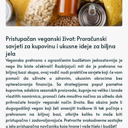
Pristupačan veganski život: Proračunski
savjeti za kupovinu i ukusne ideje za biljna
jela
Veganska prehrana s ograničenim budžetom jednostavnija je
nego što biste očekivali! Razbijajući mit da je prehrana na
biljnoj bazi skupa, ovaj vodič nudi praktične savjete koji će vam
pomoći da uživate u zdravim, ukusnim obrocima bez
opterećavanja financija. Sa strategijama poput pametne
kupovine, odabira sezonskih proizvoda, kupnje na veliko i izrade
vlastitih namirnica, pronaći ćete mnoštvo načina za uštedu dok
prihvaćate hranjiv veganski način života. Bez obzira jeste li
dugogodišnji vegan koji želi smanjiti troškove ili tek počinje s
prehranom na biljnoj bazi, otkrijte koliko to može biti
pristupačno i zadovoljavajuće. Pretvorite svakodnevne sastojke
u jela pristupačna novčaniku koja hrane i vaše tijelo i budžet!