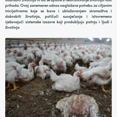
prihoda. Ovaj zanemaren odnos naglašava potrebu za ciljanim
inicijativama koje se bave i ublažavanjem siromaštva i
dobrobiti životinja, potičući suosjećanje i istovremeno
rješavajući sistemske izazove koji produbljuju patnju i ljudi i
životinja