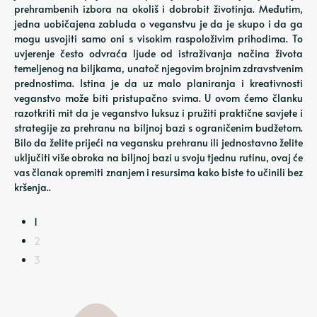
prehrambenih izbora na okoliš i dobrobit životinja. Međutim,
jedna uobičajena zabluda o veganstvu je da je skupo i da ga
mogu usvojiti samo oni s visokim raspoloživim prihodima. To
uvjerenje često odvraća ljude od istraživanja načina života
temeljenog na biljkama, unatoč njegovim brojnim zdravstvenim
prednostima. Istina je da uz malo planiranja i kreativnosti
veganstvo može biti pristupačno svima. U ovom ćemo članku
razotkriti mit da je veganstvo luksuz i pružiti praktične savjete i
strategije za prehranu na biljnoj bazi s ograničenim budžetom.
Bilo da želite prijeći na vegansku prehranu ili jednostavno želite
uključiti više obroka na biljnoj bazi u svoju tjednu rutinu, ovaj će
vas članak opremiti znanjem i resursima kako biste to učinili bez
kršenja..
1
2
3