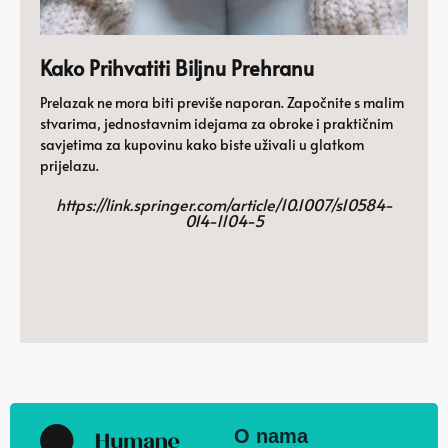
Kako Prihvatiti Biljnu Prehranu
Prelazak ne mora biti previše naporan. Započnite s malim
stvarima, jednostavnim idejama za obroke i praktičnim
savjetima za kupovinu kako biste uživali u glatkom
prijelazu.
https://link.springer.com/article/10.1007/s10584-
014-1104-5
O nama