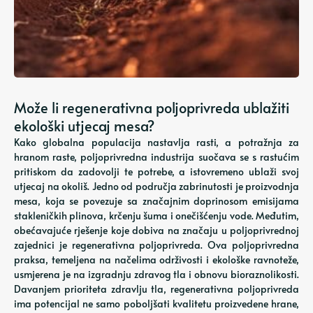
Može li regenerativna poljoprivreda ublažiti
ekološki utjecaj mesa?
Kako globalna populacija nastavlja rasti, a potražnja za
hranom raste, poljoprivredna industrija suočava se s rastućim
pritiskom da zadovolji te potrebe, a istovremeno ublaži svoj
utjecaj na okoliš. Jedno od područja zabrinutosti je proizvodnja
mesa, koja se povezuje sa značajnim doprinosom emisijama
stakleničkih plinova, krčenju šuma i onečišćenju vode. Međutim,
obećavajuće rješenje koje dobiva na značaju u poljoprivrednoj
zajednici je regenerativna poljoprivreda. Ova poljoprivredna
praksa, temeljena na načelima održivosti i ekološke ravnoteže,
usmjerena je na izgradnju zdravog tla i obnovu bioraznolikosti.
Davanjem prioriteta zdravlju tla, regenerativna poljoprivreda
ima potencijal ne samo poboljšati kvalitetu proizvedene hrane,