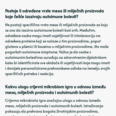
Postoje li određene vrste mesa ili mliječnih proizvoda
koje češće izazivaju autoimune bolesti?
Ne postoji specifična vrsta mesa ili mliječnih proizvoda za koju
se zna da izaziva autoimune bolesti kod svih. Međutim,
određene osobe mogu imati osjetljivost ili intoleranciju na
određene proteine ​​koji se nalaze u tim proizvodima, poput
glutena u pšenici ili kazeina u mliječnim proizvodima, što može
pogoršati autoimune simptome. Važno je da osobe s
autoimunim bolestima surađuju sa zdravstvenim djelatnikom
kako bi identificirale sve okidače ili osjetljivosti koje mogu imati
i donijele personalizirane prehrambene odluke na temelju svojih
specifičnih potreba i reakcija.
Kakvu ulogu crijevni mikrobiom igra u odnosu između
mesa, mliječnih proizvoda i autoimunih bolesti?
Crijevna mikrobiota igra značajnu ulogu u odnosu između
mesa, mliječnih proizvoda i autoimunih bolesti. Istraživanja
pokazuju da prehrana bogata životinjskim proizvodima,