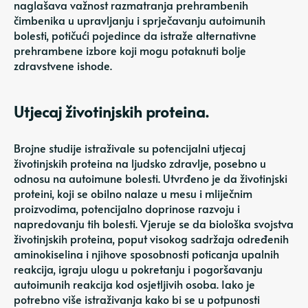
naglašava važnost razmatranja prehrambenih
čimbenika u upravljanju i sprječavanju autoimunih
bolesti, potičući pojedince da istraže alternativne
prehrambene izbore koji mogu potaknuti bolje
zdravstvene ishode.
Utjecaj životinjskih proteina.
Brojne studije istraživale su potencijalni utjecaj
životinjskih proteina na ljudsko zdravlje, posebno u
odnosu na autoimune bolesti. Utvrđeno je da životinjski
proteini, koji se obilno nalaze u mesu i mliječnim
proizvodima, potencijalno doprinose razvoju i
napredovanju tih bolesti. Vjeruje se da biološka svojstva
životinjskih proteina, poput visokog sadržaja određenih
aminokiselina i njihove sposobnosti poticanja upalnih
reakcija, igraju ulogu u pokretanju i pogoršavanju
autoimunih reakcija kod osjetljivih osoba. Iako je
potrebno više istraživanja kako bi se u potpunosti