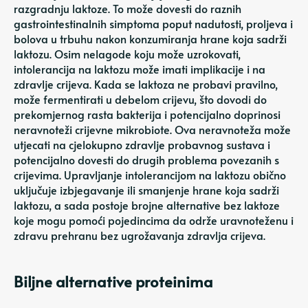
razgradnju laktoze. To može dovesti do raznih
gastrointestinalnih simptoma poput nadutosti, proljeva i
bolova u trbuhu nakon konzumiranja hrane koja sadrži
laktozu. Osim nelagode koju može uzrokovati,
intolerancija na laktozu može imati implikacije i na
zdravlje crijeva. Kada se laktoza ne probavi pravilno,
može fermentirati u debelom crijevu, što dovodi do
prekomjernog rasta bakterija i potencijalno doprinosi
neravnoteži crijevne mikrobiote. Ova neravnoteža može
utjecati na cjelokupno zdravlje probavnog sustava i
potencijalno dovesti do drugih problema povezanih s
crijevima. Upravljanje intolerancijom na laktozu obično
uključuje izbjegavanje ili smanjenje hrane koja sadrži
laktozu, a sada postoje brojne alternative bez laktoze
koje mogu pomoći pojedincima da održe uravnoteženu i
zdravu prehranu bez ugrožavanja zdravlja crijeva.
Biljne alternative proteinima