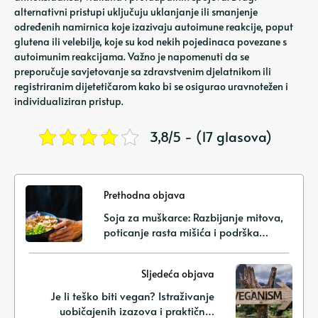
alternativni pristupi uključuju uklanjanje ili smanjenje
određenih namirnica koje izazivaju autoimune reakcije, poput
glutena ili velebilje, koje su kod nekih pojedinaca povezane s
autoimunim reakcijama. Važno je napomenuti da se
preporučuje savjetovanje sa zdravstvenim djelatnikom ili
registriranim dijetetičarom kako bi se osigurao uravnotežen i
individualiziran pristup.
3,8/5 - (17 glasova)
Prethodna objava
Soja za muškarce: Razbijanje mitova,
poticanje rasta mišića i podrška
zdravlju biljnim proteinima
Sljedeća objava
Je li teško biti vegan? Istraživanje
uobičajenih izazova i praktičnih