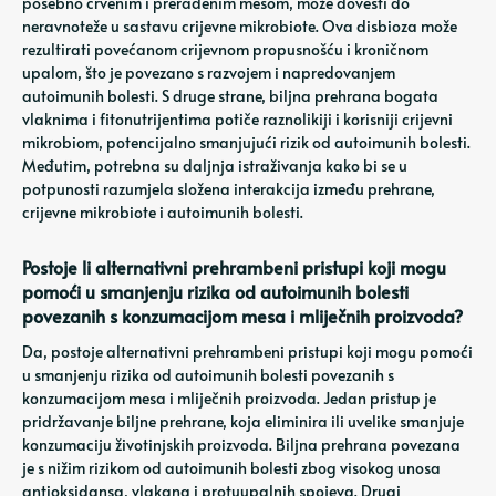
posebno crvenim i prerađenim mesom, može dovesti do
neravnoteže u sastavu crijevne mikrobiote. Ova disbioza može
rezultirati povećanom crijevnom propusnošću i kroničnom
upalom, što je povezano s razvojem i napredovanjem
autoimunih bolesti. S druge strane, biljna prehrana bogata
vlaknima i fitonutrijentima potiče raznolikiji i korisniji crijevni
mikrobiom, potencijalno smanjujući rizik od autoimunih bolesti.
Međutim, potrebna su daljnja istraživanja kako bi se u
potpunosti razumjela složena interakcija između prehrane,
crijevne mikrobiote i autoimunih bolesti.
Postoje li alternativni prehrambeni pristupi koji mogu
pomoći u smanjenju rizika od autoimunih bolesti
povezanih s konzumacijom mesa i mliječnih proizvoda?
Da, postoje alternativni prehrambeni pristupi koji mogu pomoći
u smanjenju rizika od autoimunih bolesti povezanih s
konzumacijom mesa i mliječnih proizvoda. Jedan pristup je
pridržavanje biljne prehrane, koja eliminira ili uvelike smanjuje
konzumaciju životinjskih proizvoda. Biljna prehrana povezana
je s nižim rizikom od autoimunih bolesti zbog visokog unosa
antioksidansa, vlakana i protuupalnih spojeva. Drugi