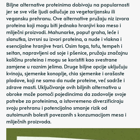
Biljne alternative proteinima dobivaju na popularnosti
jer se sve više ljudi odlučuje za vegetarijansku ili
vegansku prehranu. Ove alternative pružaju niz izvora
proteina koji mogu biti jednako hranjivi kao meso i
mliječni proizvodi. Mahunarke, poput graha, leće i
slanutka, izvrsni su izvori proteina, a nude i vlakna i
esencijalne hranjive tvari. Osim toga, tofu, tempeh i
seitan, napravljeni od soje i pšenice, pružaju značajnu
količinu proteina i mogu se koristiti kao svestrane
zamjene u raznim jelima. Druge biljne opcije uključuju
kvinoju, sjemenke konoplje, chia sjemenke i orašaste
plodove, koji ne samo da nude proteine, već sadrže i
zdrave masti. Uključivanje ovih biljnih alternativa u
obroke može pomoći pojedincima da zadovolje svoje
potrebe za proteinima, a istovremeno diverzificiraju
svoju prehranu i potencijalno smanje rizik od
autoimunih bolesti povezanih s konzumacijom mesa i
mliječnih proizvoda.