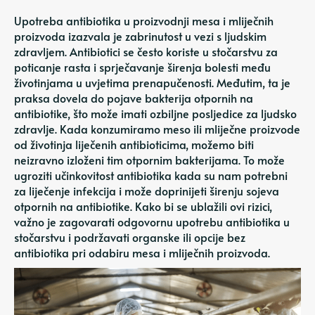
Upotreba antibiotika u proizvodnji mesa i mliječnih
proizvoda izazvala je zabrinutost u vezi s ljudskim
zdravljem. Antibiotici se često koriste u stočarstvu za
poticanje rasta i sprječavanje širenja bolesti među
životinjama u uvjetima prenapučenosti. Međutim, ta je
praksa dovela do pojave bakterija otpornih na
antibiotike, što može imati ozbiljne posljedice za ljudsko
zdravlje. Kada konzumiramo meso ili mliječne proizvode
od životinja liječenih antibioticima, možemo biti
neizravno izloženi tim otpornim bakterijama. To može
ugroziti učinkovitost antibiotika kada su nam potrebni
za liječenje infekcija i može doprinijeti širenju sojeva
otpornih na antibiotike. Kako bi se ublažili ovi rizici,
važno je zagovarati odgovornu upotrebu antibiotika u
stočarstvu i podržavati organske ili opcije bez
antibiotika pri odabiru mesa i mliječnih proizvoda.