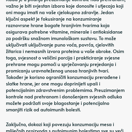
važno je biti svjestan izbora koje donosite i utjecaja koji
oni mogu imati na vaše cjelokupno zdravlje. Jedan
ključni aspekt je fokusiranje na konzumiranje
raznovrsne hrane bogate hranjivim tvarima koja
osigurava potrebne vitamine, minerale i antioksidanse
za podršku snažnom imunološkom sustavu. To može
uključivati ​​uključivanje puno voća, povrća, cjelovitih
žitarica i nemasnih izvora proteina u vaše obroke. Osim
toga, svjesnost o veličini porcija i prakticiranje svjesne
prehrane mogu pomoći u sprječavanju prejedanja i
promicanju uravnoteženog unosa hranjivih tvari.
Također je korisno ograničiti konzumaciju prerađene i
slatke hrane, jer one mogu doprinijeti upali i
potencijalnim zdravstvenim problemima. Preuzimanjem
kontrole nad prehranom i donošenjem svjesnih odluka
možete podržati svoje blagostanje i potencijalno
smanjiti rizik od autoimunih bolesti.
Zaključno, dokazi koji povezuju konzumaciju mesa i
mliječnih proizvoda s autoimunim bolestima sve su veći.