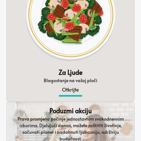
Za Ljude
Blagostanje na vašoj ploči
Otkrijte
Poduzmi akciju
Prava promjena počinje jednostavnim svakodnevnim
izborima. Djelujući danas, možete zaštititi životinje,
sačuvati planet i nadahnuti ljubazniju, održiviju
budućnost.