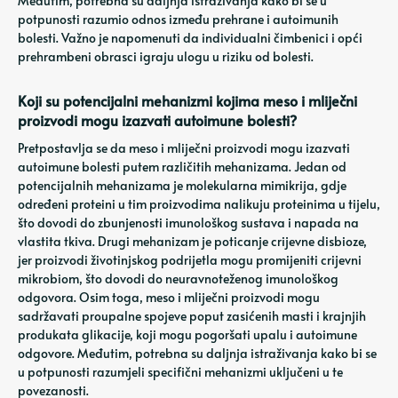
Međutim, potrebna su daljnja istraživanja kako bi se u
potpunosti razumio odnos između prehrane i autoimunih
bolesti. Važno je napomenuti da individualni čimbenici i opći
prehrambeni obrasci igraju ulogu u riziku od bolesti.
Koji su potencijalni mehanizmi kojima meso i mliječni
proizvodi mogu izazvati autoimune bolesti?
Pretpostavlja se da meso i mliječni proizvodi mogu izazvati
autoimune bolesti putem različitih mehanizama. Jedan od
potencijalnih mehanizama je molekularna mimikrija, gdje
određeni proteini u tim proizvodima nalikuju proteinima u tijelu,
što dovodi do zbunjenosti imunološkog sustava i napada na
vlastita tkiva. Drugi mehanizam je poticanje crijevne disbioze,
jer proizvodi životinjskog podrijetla mogu promijeniti crijevni
mikrobiom, što dovodi do neuravnoteženog imunološkog
odgovora. Osim toga, meso i mliječni proizvodi mogu
sadržavati proupalne spojeve poput zasićenih masti i krajnjih
produkata glikacije, koji mogu pogoršati upalu i autoimune
odgovore. Međutim, potrebna su daljnja istraživanja kako bi se
u potpunosti razumjeli specifični mehanizmi uključeni u te
povezanosti.