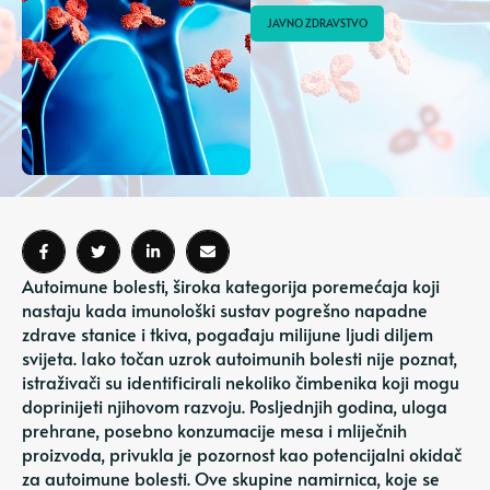
JAVNO ZDRAVSTVO
Autoimune bolesti, široka kategorija poremećaja koji
nastaju kada imunološki sustav pogrešno napadne
zdrave stanice i tkiva, pogađaju milijune ljudi diljem
svijeta. Iako točan uzrok autoimunih bolesti nije poznat,
istraživači su identificirali nekoliko čimbenika koji mogu
doprinijeti njihovom razvoju. Posljednjih godina, uloga
prehrane, posebno konzumacije mesa i mliječnih
proizvoda, privukla je pozornost kao potencijalni okidač
za autoimune bolesti. Ove skupine namirnica, koje se