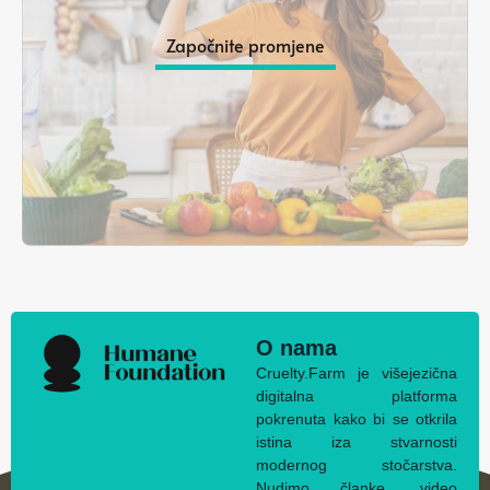
Započnite promjene
O nama
Cruelty.Farm je višejezična
digitalna platforma
pokrenuta kako bi se otkrila
istina iza stvarnosti
modernog stočarstva.
Nudimo članke, video