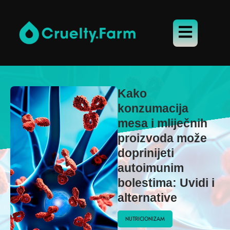
Kako
konzumacija
mesa i mliječnih
proizvoda može
doprinijeti
autoimunim
bolestima: Uvidi i
alternative
NUTRICIONIZAM