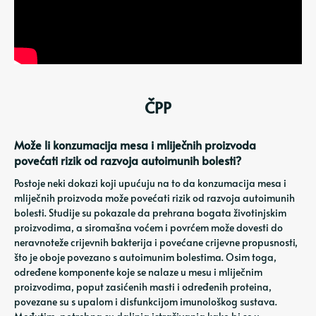
ČPP
Može li konzumacija mesa i mliječnih proizvoda
povećati rizik od razvoja autoimunih bolesti?
Postoje neki dokazi koji upućuju na to da konzumacija mesa i
mliječnih proizvoda može povećati rizik od razvoja autoimunih
bolesti. Studije su pokazale da prehrana bogata životinjskim
proizvodima, a siromašna voćem i povrćem može dovesti do
neravnoteže crijevnih bakterija i povećane crijevne propusnosti,
što je oboje povezano s autoimunim bolestima. Osim toga,
određene komponente koje se nalaze u mesu i mliječnim
proizvodima, poput zasićenih masti i određenih proteina,
povezane su s upalom i disfunkcijom imunološkog sustava.