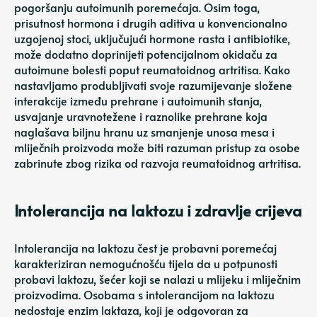
pogoršanju autoimunih poremećaja. Osim toga,
prisutnost hormona i drugih aditiva u konvencionalno
uzgojenoj stoci, uključujući hormone rasta i antibiotike,
može dodatno doprinijeti potencijalnom okidaču za
autoimune bolesti poput reumatoidnog artritisa. Kako
nastavljamo produbljivati ​​​​svoje razumijevanje složene
interakcije između prehrane i autoimunih stanja,
usvajanje uravnotežene i raznolike prehrane koja
naglašava biljnu hranu uz smanjenje unosa mesa i
mliječnih proizvoda može biti razuman pristup za osobe
zabrinute zbog rizika od razvoja reumatoidnog artritisa.
Intolerancija na laktozu i zdravlje crijeva
Intolerancija na laktozu čest je probavni poremećaj
karakteriziran nemogućnošću tijela da u potpunosti
probavi laktozu, šećer koji se nalazi u mlijeku i mliječnim
proizvodima. Osobama s intolerancijom na laktozu
nedostaje enzim laktaza, koji je odgovoran za