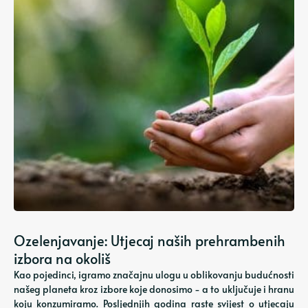
Ozelenjavanje: Utjecaj naših prehrambenih
izbora na okoliš
Kao pojedinci, igramo značajnu ulogu u oblikovanju budućnosti
našeg planeta kroz izbore koje donosimo - a to uključuje i hranu
koju konzumiramo. Posljednjih godina raste svijest o utjecaju