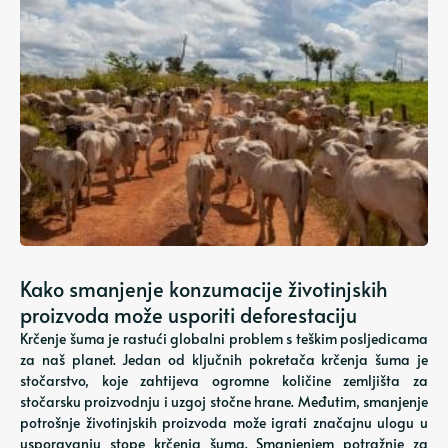
Kako smanjenje konzumacije životinjskih
proizvoda može usporiti deforestaciju
Krčenje šuma je rastući globalni problem s teškim posljedicama
za naš planet. Jedan od ključnih pokretača krčenja šuma je
stočarstvo, koje zahtijeva ogromne količine zemljišta za
stočarsku proizvodnju i uzgoj stočne hrane. Međutim, smanjenje
potrošnje životinjskih proizvoda može igrati značajnu ulogu u
usporavanju stope krčenja šuma. Smanjenjem potražnje za