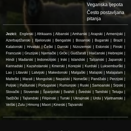
Veganska ljepota
Često postavljana
pitanja
Jezici:
Engleski
|
Afrikaans
|
Albanski
|
Amharski
|
Arapski
|
Armenijski
|
Azerbajdžanski
|
Bjeloruski
|
Bengalski
|
Bosanski
|
Bugarski
|
Brazil
|
Katalonski
|
Hrvatski
|
Češki
|
Danski
|
Nizozemski
|
Estonski
|
Finski
|
Francuski
|
Gruzijski
|
Njemački
|
Grčki
|
Gudžarati
|
Haićanski
|
Hebrejski
|
Hindi
|
Mađarski
|
Indonezijski
|
Irski
|
Islandski
|
Talijanski
|
Japanski
|
Kannadski
|
Kazahstanski
|
Kmerski
|
Korejski
|
Kurdski
|
Luksemburški
|
Lao
|
Litavski
|
Latvijski
|
Makedonski
|
Malgaški
|
Malajski
|
Malajalam
|
Malteški
|
Marati
|
Mongolski
|
Nepalski
|
Norveški
|
Pandžabi
|
Perzijski
|
Poljski
|
Paštunski
|
Portugalski
|
Rumunjski
|
Ruski
|
Samoanski
|
Srpski
|
Slovački
|
Slovenski
|
Španjolski
|
Svahili
|
Švedski
|
Tamilski
|
Telugu
|
Tadžički
|
Tajlandski
|
Filipinski
|
Turski
|
Ukrajinski
|
Urdu
|
Vijetnamski
|
Velški
|
Zulu
|
Hmong
|
Maori
|
Kineski
|
Tajvanski