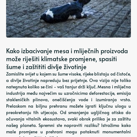
Kako izbacivanje mesa i mliječnih proizvoda
može riješiti klimatske promjene, spasiti
šume i zaštititi divlje životinje
Zamislite svijet u kojem su šume visoke, rijeke blistaju od čistoće,
a divlje životinje napreduju bez prijetnje. Ova vizija nije toliko
nategnuta koliko se čini - vaš tanjur drži ključ. Mesna i mliječna
industrija među najvećim su uzročnicima deforestacije, emisija
stakleničkih plinova, onečišćenja vode i izumiranja vrsta.
Prelaskom na biljnu prehranu možete igrati ključnu ulogu u
preokretanju tih utjecaja. Od smanjenja ugljičnog otiska do
očuvanja vitalnih ekosustava, svaki obrok prilika je za zaštitu
našeg planeta. Spremni ste napraviti razliku? Istražimo kako
male promjene u prehrani mogu potaknuti monumentalni