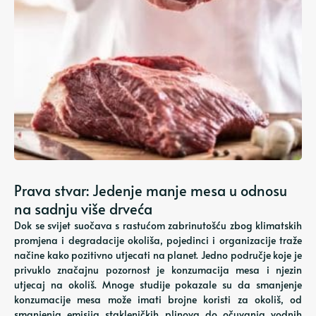
Prava stvar: Jedenje manje mesa u odnosu
na sadnju više drveća
Dok se svijet suočava s rastućom zabrinutošću zbog klimatskih
promjena i degradacije okoliša, pojedinci i organizacije traže
načine kako pozitivno utjecati na planet. Jedno područje koje je
privuklo značajnu pozornost je konzumacija mesa i njezin
utjecaj na okoliš. Mnoge studije pokazale su da smanjenje
konzumacije mesa može imati brojne koristi za okoliš, od
smanjenja emisija stakleničkih plinova do očuvanja vodnih