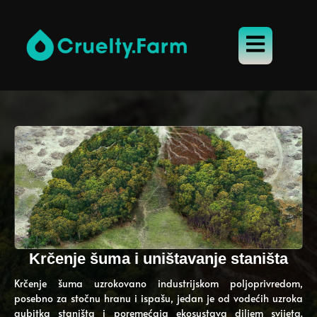
Krčenje šuma i uništavanje staništa
Krčenje šuma uzrokovano industrijskom poljoprivredom,
posebno za stočnu hranu i ispašu, jedan je od vodećih uzroka
gubitka staništa i poremećaja ekosustava diljem svijeta.