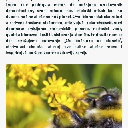
krava koje podriguju metan do pašnjaka uzrokovanih
deforestacijom, svaki zalogaj nosi ekološki otisak koji na
duboke načine utječe na naš planet. Ovaj članak duboko zalazi
u skrivene troškove stočarstva, otkrivajući kako cheeseburgeri
doprinose emisijama stakleničkih plinova, nestašici vode,
gubitku bioraznolikosti i uništavanju staništa. Pridružite nam se
dok istražujemo putovanje „Od pašnjaka do planeta“,
otkrivajući ekološki utjecaj ove kultne utješne hrane i
inspirirajući održive izbore za zdraviju Zemlju