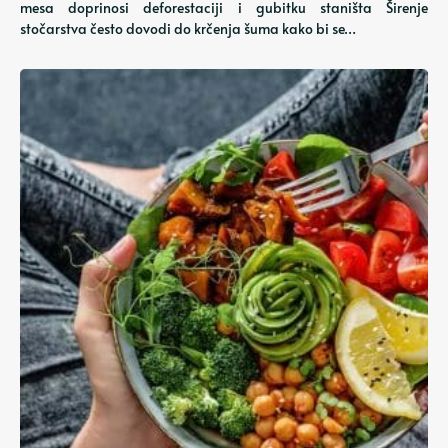
mesa doprinosi deforestaciji i gubitku staništa Širenje
stočarstva često dovodi do krčenja šuma kako bi se…