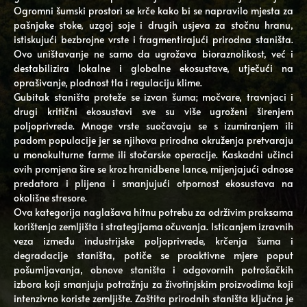
Ogromni šumski prostori se krče kako bi se napravilo mjesta za
pašnjake stoke, uzgoj soje i drugih usjeva za stočnu hranu,
istiskujući bezbrojne vrste i fragmentirajući prirodna staništa.
Ovo uništavanje ne samo da ugrožava bioraznolikost, već i
destabilizira lokalne i globalne ekosustave, utječući na
oprašivanje, plodnost tla i regulaciju klime.
Gubitak staništa proteže se izvan šuma; močvare, travnjaci i
drugi kritični ekosustavi sve su više ugroženi širenjem
poljoprivrede. Mnoge vrste suočavaju se s izumiranjem ili
padom populacije jer se njihova prirodna okruženja pretvaraju
u monokulturne farme ili stočarske operacije. Kaskadni učinci
ovih promjena šire se kroz hranidbene lance, mijenjajući odnose
predatora i plijena i smanjujući otpornost ekosustava na
okolišne stresore.
Ova kategorija naglašava hitnu potrebu za održivim praksama
korištenja zemljišta i strategijama očuvanja. Isticanjem izravnih
veza između industrijske poljoprivrede, krčenja šuma i
degradacije staništa, potiče se proaktivne mjere poput
pošumljavanja, obnove staništa i odgovornih potrošačkih
izbora koji smanjuju potražnju za životinjskim proizvodima koji
intenzivno koriste zemljište. Zaštita prirodnih staništa ključna je