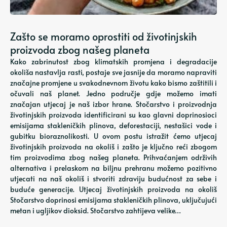
Zašto se moramo oprostiti od životinjskih
proizvoda zbog našeg planeta
Kako zabrinutost zbog klimatskih promjena i degradacije
okoliša nastavlja rasti, postaje sve jasnije da moramo napraviti
značajne promjene u svakodnevnom životu kako bismo zaštitili i
očuvali naš planet. Jedno područje gdje možemo imati
značajan utjecaj je naš izbor hrane. Stočarstvo i proizvodnja
životinjskih proizvoda identificirani su kao glavni doprinosioci
emisijama stakleničkih plinova, deforestaciji, nestašici vode i
gubitku bioraznolikosti. U ovom postu istražit ćemo utjecaj
životinjskih proizvoda na okoliš i zašto je ključno reći zbogom
tim proizvodima zbog našeg planeta. Prihvaćanjem održivih
alternativa i prelaskom na biljnu prehranu možemo pozitivno
utjecati na naš okoliš i stvoriti zdraviju budućnost za sebe i
buduće generacije. Utjecaj životinjskih proizvoda na okoliš
Stočarstvo doprinosi emisijama stakleničkih plinova, uključujući
metan i ugljikov dioksid. Stočarstvo zahtijeva velike…