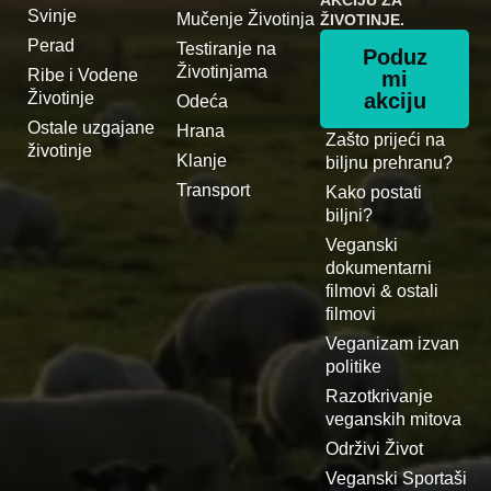
AKCIJU ZA
Svinje
Mučenje Životinja
ŽIVOTINJE.
Perad
Testiranje na
Poduz
Životinjama
Ribe i Vodene
mi
Životinje
akciju
Odeća
Ostale uzgajane
Hrana
Zašto prijeći na
životinje
Klanje
biljnu prehranu?
Transport
Kako postati
biljni?
Veganski
dokumentarni
filmovi & ostali
filmovi
Veganizam izvan
politike
Razotkrivanje
veganskih mitova
Održivi Život
Veganski Sportaši