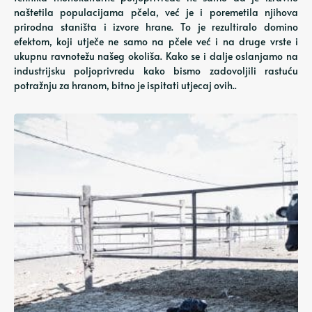
naštetila populacijama pčela, već je i poremetila njihova
prirodna staništa i izvore hrane. To je rezultiralo domino
efektom, koji utječe ne samo na pčele već i na druge vrste i
ukupnu ravnotežu našeg okoliša. Kako se i dalje oslanjamo na
industrijsku poljoprivredu kako bismo zadovoljili rastuću
potražnju za hranom, bitno je ispitati utjecaj ovih..