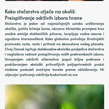
Kako stočarstvo utječe na okoliš:
Preispitivanje održivih izbora hrane
Stočarstvo je jedan od najznačajnijih uzroka uništavanja
okoliša, potiče krčenje šuma, ubrzava klimatske promjene kroz
snažne emisije stakleničkih plinova, iscrpljuje vodne resurse i
ugrožava bioraznolikost. Kako globalna potrošnja životinjskih
proizvoda raste, raste i pritisak na ekosustave našeg planeta.
Ovaj članak ispituje dalekosežne ekološke posljedice stočarstva
i naglašava važnost preispitivanja naših prehrambenih izbora.
Usvajanjem održivih alternativa poput biljne prehrane i
podržavanjem ekološki prihvatljivih poljoprivrednih praksi
možemo poduzeti značajne korake prema ublažavanju tih
utjecaja i poticanju održivije budućnosti za sve