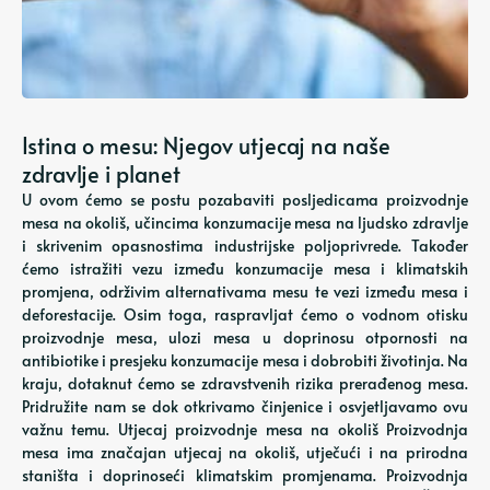
Istina o mesu: Njegov utjecaj na naše
zdravlje i planet
U ovom ćemo se postu pozabaviti posljedicama proizvodnje
mesa na okoliš, učincima konzumacije mesa na ljudsko zdravlje
i skrivenim opasnostima industrijske poljoprivrede. Također
ćemo istražiti vezu između konzumacije mesa i klimatskih
promjena, održivim alternativama mesu te vezi između mesa i
deforestacije. Osim toga, raspravljat ćemo o vodnom otisku
proizvodnje mesa, ulozi mesa u doprinosu otpornosti na
antibiotike i presjeku konzumacije mesa i dobrobiti životinja. Na
kraju, dotaknut ćemo se zdravstvenih rizika prerađenog mesa.
Pridružite nam se dok otkrivamo činjenice i osvjetljavamo ovu
važnu temu. Utjecaj proizvodnje mesa na okoliš Proizvodnja
mesa ima značajan utjecaj na okoliš, utječući i na prirodna
staništa i doprinoseći klimatskim promjenama. Proizvodnja