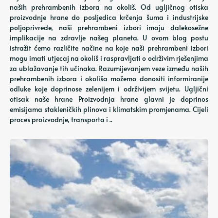
naših prehrambenih izbora na okoliš. Od ugljičnog otiska
proizvodnje hrane do posljedica krčenja šuma i industrijske
poljoprivrede, naši prehrambeni izbori imaju dalekosežne
implikacije na zdravlje našeg planeta. U ovom blog postu
istražit ćemo različite načine na koje naši prehrambeni izbori
mogu imati utjecaj na okoliš i raspravljati o održivim rješenjima
za ublažavanje tih učinaka. Razumijevanjem veze između naših
prehrambenih izbora i okoliša možemo donositi informiranije
odluke koje doprinose zelenijem i održivijem svijetu. Ugljični
otisak naše hrane Proizvodnja hrane glavni je doprinos
emisijama stakleničkih plinova i klimatskim promjenama. Cijeli
proces proizvodnje, transporta i ..