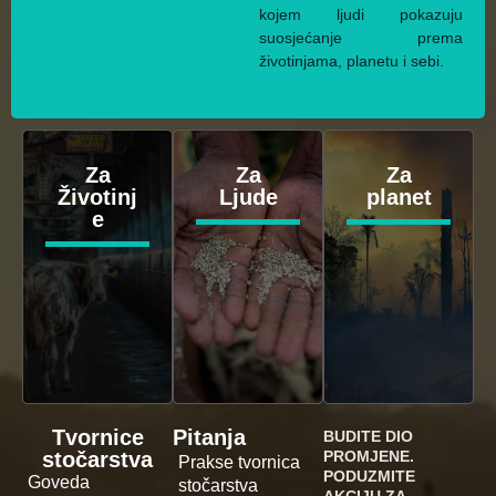
kojem ljudi pokazuju
suosjećanje prema
životinjama, planetu i sebi.
Za
Za
Za
Životinj
Ljude
planet
e
Tvornice
Pitanja
BUDITE DIO
stočarstva
PROMJENE.
Prakse tvornica
PODUZMITE
Goveda
stočarstva