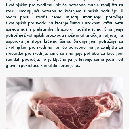
životinjskim proizvodima, bit će potrebno manje zemljišta za
stoku, smanjujući potrebu za krčenjem šumskih područja. U
ovom postu istražit ćemo utjecaj smanjenja potrošnje
životinjskih proizvoda na krčenje šuma i istaknuti važnu vezu
između naših prehrambenih izbora i zaštite šuma. Smanjenje
potrošnje životinjskih proizvoda može imati značajan utjecaj na
usporavanje stope krčenja šuma. Smanjenjem potražnje za
životinjskim proizvodima, bit će potrebno manje zemljišta za
stočarsku proizvodnju, čime se smanjuje potreba za krčenjem
šumskih područja. To je ključno jer je krčenje šuma jedan od
glavnih pokretača klimatskih promjena..