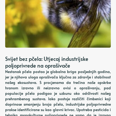
Svijet bez pčela: Utjecaj industrijske
poljoprivrede na oprašivače
Nestanak pčela postao je globalna briga posljednjih godina,
jer je njihova uloga oprašivača ključna za zdravlje i stabilnost
našeg ekosustava. S procjenama da trećina naše opskrbe
hranom izravno ili neizravno ovisi o oprašivanju, pad
populacije pčela podigao je uzbunu oko održivosti našeg
prehrambenog sustava. Iako postoje različiti čimbenici koji
doprinose smanjenju broja pčela, industrijske poljoprivredne
prakse identificirane su kao glavni krivac. Upotreba pesticida i
tehnika monokulturne poljoprivrede ne samo da je izravno