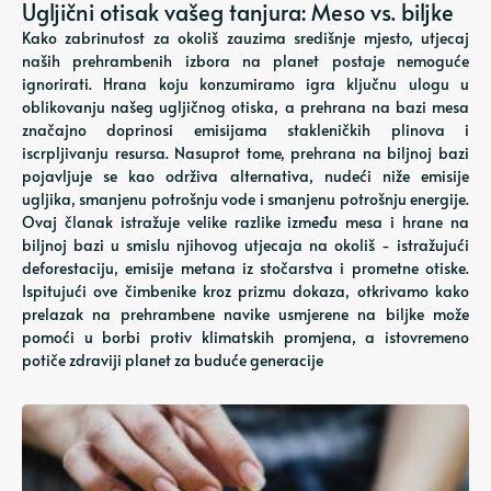
Ugljični otisak vašeg tanjura: Meso vs. biljke
Kako zabrinutost za okoliš zauzima središnje mjesto, utjecaj
naših prehrambenih izbora na planet postaje nemoguće
ignorirati. Hrana koju konzumiramo igra ključnu ulogu u
oblikovanju našeg ugljičnog otiska, a prehrana na bazi mesa
značajno doprinosi emisijama stakleničkih plinova i
iscrpljivanju resursa. Nasuprot tome, prehrana na biljnoj bazi
pojavljuje se kao održiva alternativa, nudeći niže emisije
ugljika, smanjenu potrošnju vode i smanjenu potrošnju energije.
Ovaj članak istražuje velike razlike između mesa i hrane na
biljnoj bazi u smislu njihovog utjecaja na okoliš - istražujući
deforestaciju, emisije metana iz stočarstva i prometne otiske.
Ispitujući ove čimbenike kroz prizmu dokaza, otkrivamo kako
prelazak na prehrambene navike usmjerene na biljke može
pomoći u borbi protiv klimatskih promjena, a istovremeno
potiče zdraviji planet za buduće generacije