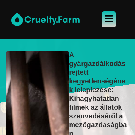
A
gyárgazdálkodás
rejtett
kegyetlenségéne
k leleplezése:
Kihagyhatatlan
filmek az állatok
szenvedéséről a
mezőgazdaságba
n