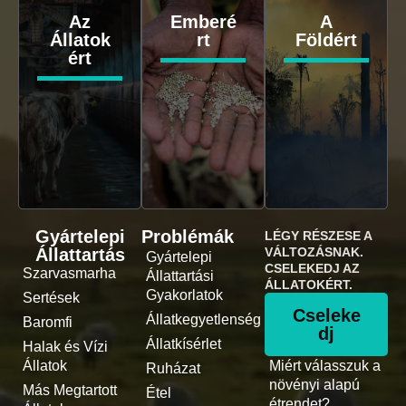
Az
Emberé
A
Állatok
rt
Földért
ért
Gyártelepi
Problémák
LÉGY RÉSZESE A
Állattartás
VÁLTOZÁSNAK.
Gyártelepi
CSELEKEDJ AZ
Szarvasmarha
Állattartási
ÁLLATOKÉRT.
Gyakorlatok
Sertések
Cseleke
Állatkegyetlenség
Baromfi
dj
Állatkísérlet
Halak és Vízi
Állatok
Miért válasszuk a
Ruházat
növényi alapú
Más Megtartott
Étel
étrendet?