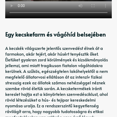
Egy kecskefarm és vágóhíd belsejében
A kecskék világszerte jelentős szenvedést élnek át a
farmokon, akár tejért, akár húsért tenyésztik őket.
Életüket gyakran zord körülmények és kizsákmányolás
jellemzi, ami miatt tragikusan fiatalon vágóhidakra
kerülnek. A szűkös, egészségtelen lakóhelyektől a nem
megfelelő állatorvosi ellátáson át az intenzív fizikai
stresszig ezek az állatok számos nehézséggel néznek
szembe rövid életük során. A kecsketermékek iránti
kereslet hajtja ezt a könyörtelen szenvedésciklust, ahol
rövid létezésüket a hús- és tejipar kereskedelmi
nyomása uralja. Ez a rendszerszintű kegyetlenség
rávilágít arra, hogy nagyobb tudatosságra és etikai