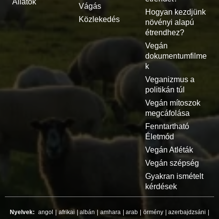
Állatok
Vágás
Hogyan kezdjünk
Közlekedés
növényi alapú
étrendhez?
Vegán
dokumentumfilme
k
Veganizmus a
politikán túl
Vegán mítoszok
megcáfolása
Fenntartható
Életmód
Vegán Atléták
Vegán szépség
Gyakran ismételt
kérdések
Nyelvek:
angol
|
afrikai
|
albán
|
amhara
|
arab
|
örmény
|
azerbajdzsáni
|