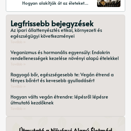
Hogyan alakítják át az életeket a
jótékonysági szervezetek és
menhelyek rehabilitáció és
Legfrissebb bejegyzések
érdekképviselet révén
Az ipari állattenyésztés etikai, környezeti és
egészségügyi következményei
Tovább »
Veganizmus és hormonális egyensúly: Endokrin
rendellenességek kezelése növényi alapú ételekkel
Tovább »
Ragyogó bőr, egészségesebb te: Vegán étrend a
fényes bőrért és kevesebb gyulladásért
Tovább »
Hogyan válts vegán étrendre: lépésről lépésre
útmutató kezdőknek
Tovább »
Útmutató a Növényi Alapú Életmód