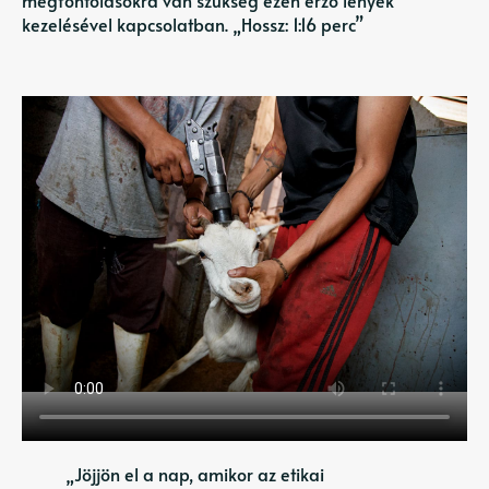
megfontolásokra van szükség ezen érző lények
kezelésével kapcsolatban. „Hossz: 1:16 perc”
„Jöjjön el a nap, amikor az etikai