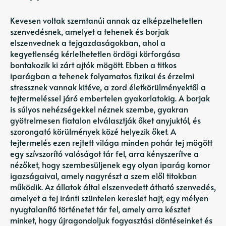
Kevesen voltak szemtanúi annak az elképzelhetetlen
szenvedésnek, amelyet a tehenek és borjak
elszenvednek a tejgazdaságokban, ahol a
kegyetlenség kérlelhetetlen ördögi körforgása
bontakozik ki zárt ajtók mögött. Ebben a titkos
iparágban a tehenek folyamatos fizikai és érzelmi
stressznek vannak kitéve, a zord életkörülményektől a
tejtermeléssel járó embertelen gyakorlatokig. A borjak
is súlyos nehézségekkel néznek szembe, gyakran
gyötrelmesen fiatalon elválasztják őket anyjuktól, és
szorongató körülmények közé helyezik őket. A
tejtermelés ezen rejtett világa minden pohár tej mögött
egy szívszorító valóságot tár fel, arra kényszerítve a
nézőket, hogy szembesüljenek egy olyan iparág komor
igazságaival, amely nagyrészt a szem elől titokban
működik. Az állatok által elszenvedett átható szenvedés,
amelyet a tej iránti szüntelen kereslet hajt, egy mélyen
nyugtalanító történetet tár fel, amely arra késztet
minket, hogy újragondoljuk fogyasztási döntéseinket és