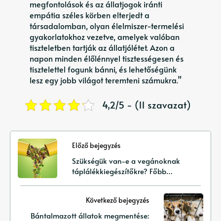
megfontolások és az állatjogok iránti
empátia széles körben elterjedt a
társadalomban, olyan élelmiszer-termelési
gyakorlatokhoz vezetve, amelyek valóban
tiszteletben tartják az állatjólétet. Azon a
napon minden élőlénnyel tisztességesen és
tisztelettel fogunk bánni, és lehetőségünk
lesz egy jobb világot teremteni számukra.”
4,2/5 - (11 szavazat)
Előző bejegyzés
Szükségük van-e a vegánoknak
táplálékkiegészítőkre? Főbb
tápanyagok és szempontok
Következő bejegyzés
Bántalmazott állatok megmentése: