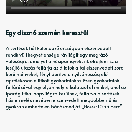
Egy disznó szemén keresztül
A sertések hét különböző országban elszenvedett
rendkívüli kegyetlensége rávilágít egy megrázó
valóságra, amelyet a húsipar igyekszik elrejteni. Ez a
lesújtó utazás feltárja az állatok által elszenvedett zord
körülményeket, fényt derítve a nyilvánosság elől
aprólékosan eltitkolt gyakorlatokra. Ezen gyakorlatok
feltárásával egy olyan helyre kalauzol el minket, ahol az
iparág titkai napvilágra kerülnek, feltárva a sertések
hústermelés nevében elszenvedett megdöbbentő és
gyakran embertelen bánásmódját. „Hossz: 10:33 perc”