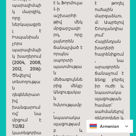
է և Ֆորմուլա
է թողել
պարալիմպի
1-ի
ուժային
կ մարզիկ,
աշխարհի
մարզաձևու
որը
թիվ մեկ
մ: Ապրելով
ներկայացրե
մրցարշավո
Շոտլանդիա
լ է
րդ, որը
յում՝
Իսպանիան
լայնորեն
Հայլենդյան
չորս
ճանաչված է
խաղերի
պարալիմպի
որպես
հայրենիքում
կ խաղերում
սպորտի
, նա
(2004, 2008,
պատմությա
արագորեն
2012, 2016):
ն
ճանաչում է
Ծնվելով
մեծագույննե
ձեռք բերել
տեսողությա
րից մեկը:
իր ուժի և
ն
Անզուգակա
նպատակա
դեգեներատ
ն
սլացության
իվ
հմտությամբ
համար՝
խանգարում
,
սահմանելով
ով՝ նա
նպատակա
ռեկորդներ և
մրցում է
սլացությամ
ընդլայնելով
Armenian
Armenian
T12/B2
բ և
սպորտաձև
կատեգորիա