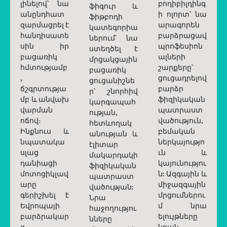
լինելով՝ նա
բոդիբիլդինգ
ֆիգուր և
անընդհատ
ի ոլորտ՝ նա
ֆիթբոդի
զարմացրել է
արագորեն
կատեգորիա
հանդիսատե
բարձրացավ
ներում՝ նա
սին իր
պրոֆեսիոն
ստեղծել է
բացառիկ
ալների
մրցակցային
հմտությամբ
շարքերը՝
բացառիկ
,
ցուցադրելով
ցուցանիշնե
ճշգրտությա
բարձր
ր՝ շնորհիվ
մբ և անվախ
ֆիզիկական
կարգապահ
վարման
պատրաստ
ության,
ոճով։
վածություն,
հետևողակ
Ինքնուս և
բեմական
անության և
նպատակա
ներկայությո
էլիտար
սլաց
ւն և
մակարդակի
դանիացի
կայունությու
ֆիզիկական
մոտոցիկլավ
ն: Ազգային և
պատրաստ
արը
միջազգային
վածության:
գերիշխել է
մրցումներու
Նրա
Եվրոպայի
մ նրա
հաջողությու
բարձրակար
ելույթները
նները
գ
նրան