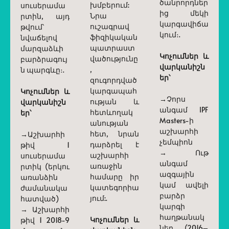
ծանրորդներ
խմբերում:
սուսերամա
ից մեկի
Նրա
րտին, այդ
կարգավիճա
ուշագրավ
թվում՝
կում։.
ֆիզիկական
նվաճելով
պատրաստ
մարզաձևի
Կոչումներ և
վածությունը
բարձրագույ
վարկանիշն
,
ն պարգևը։.
եր՝
զուգորդված
կարգապահ
Կոչումներ և
→Չորս
ության և
վարկանիշն
անգամ IPF
հետևողակ
եր՝
Masters-ի
անության
աշխարհի
հետ, նրան
→Աշխարհի
չեմպիոն
դարձրել է
թիվ 1
→ Ութ
աշխարհի
սուսերամա
անգամ
առաջին
րտիկ (երկու
ազգային
համարը իր
առանձին
կամ ավելի
կատեգորիա
ժամանակա
բարձր
յում:.
հատված)
կարգի
→ Աշխարհի
հաղթանակ
Կոչումներ և
թիվ 1 2018-9
ներ (2016–