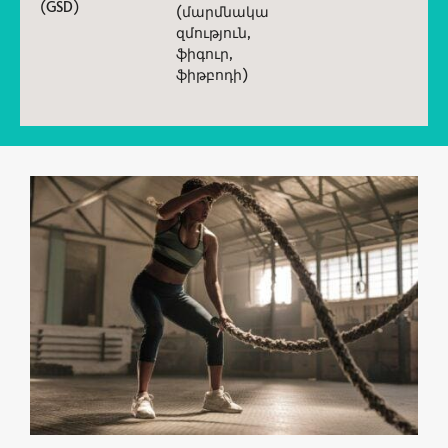
(GSD)
(մարմնակա
զմություն,
ֆիգուր,
ֆիթբոդի)