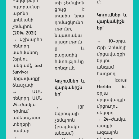
Բեդվոթերի
մ:.
տի չեմպիոն
ուլտրամար
ցույց է
աթոնի
Կոչումներ և
տալիս նրա
կրկնակի
վարկանիշն
դիմացկունո
չեմպիոն
եր՝
ւթյունը,
(2014, 2021)
նպատակա
→ Աշխարհի
→ 10-օրյա
սլացություն
ռեկորդ
Շրի Չինմոյի
ը և
սահմանող
մրցավազքի
բացառիկ
(երկու
երկու
հմտությունը
անգամ), Last
անգամ
ռինգում:.
Survivor
հաղթող
մրցավազքի
→ Icarus
Կոչումներ և
ձևաչափ
Florida 6-
վարկանիշն
→ ԱՄՆ
օրյա
եր՝
ռեկորդ ԱՄՆ
մրցավազքի
24-ժամյա
մրցուղու
→ IBF
թիմում
ռեկորդ
Եվրոպայի
ամենաշատ
→ 24-ժամյա
չեմպիոն
տեղերի
վազքի
(բազմակի
համար
ազգային
անգամ)
→
ռեկորդ