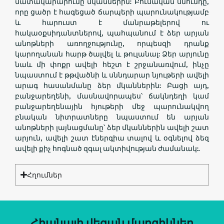
մատակարարումը մկաններին: Բուսական սնունդը,
որը ցածր է հագեցած ճարպերի պարունակությամբ
և հարուստ է մանրաթելերով ու
հակաօքսիդանտներով, պահպանում է ձեր արյան
անոթների առողջությունը, որպեսզի դրանք
կարողանան հարթ ծալվել և թուլանալ: Ձեր արյունը
նաև մի փոքր ավելի հեշտ է շրջանառվում, ինչը
նպաստում է թթվածնի և սննդարար նյութերի ավելի
արագ հասանմանը ձեր մկաններին: Բացի այդ,
բանջարեղենի, մասնավորապես՝ ճակնդեղի կամ
բանջարեղենային հյութերի մեջ պարունակվող
բնական նիտրատները նպաստում են արյան
անոթների լայնացմանը՝ ձեր մկաններին ավելի շատ
արյուն, ավելի շատ էներգիա տալով և օգնելով ձեզ
ավելի քիչ հոգնած զգալ ակտիվության ժամանակ:.
Հղումներ
Հիանալի վեգան մարզիկներ