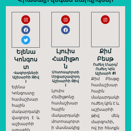
Լյուիս
Քիմ
Ելենա
Համիլթո
Բեսթ
Կոնգոս
Ն
Ուժեղ Մարդ/
Տ
Ուժեղ Կին
Մոտոսպորտի
Վազորդների
Աշխարհ #1
Մրցարշավորդ
Աշխարհի Թիվ
Քիմ Բեսթը
Աշխարհի Թիվ
1
համաշխար
1
Ելենա
Լյուիս
հային
Կոնգոստը
Հեմիլթոնը
մակարդակի
համաշխար
համաշխար
ուժեղ կին է և
հային
հային
աշխարհի
մակարդակի
մակարդակի
թիվ մեկ
վազորդ է և
մոտոսպորտ
մարզուհի,
աշխարհի
ի մասնակից
ով իր հետքն
առաջին