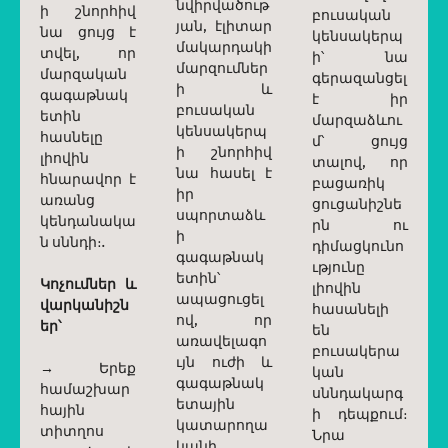
նվիրվածութ
ի շնորհիվ
բուսական
յան, էլիտար
նա ցույց է
կենսակերպ
մակարդակի
տվել, որ
ի՝ նա
մարզումներ
մարզական
գերազանցել
ի և
գագաթնակ
է իր
բուսական
ետին
մարզաձևու
կենսակերպ
հասնելը
մ՝ ցույց
ի շնորհիվ
լիովին
տալով, որ
նա հասել է
հնարավոր է
բացառիկ
իր
առանց
ցուցանիշնե
սպորտաձև
կենդանակա
րն ու
ի
ն սննդի։.
դիմացկունո
գագաթնակ
ւթյունը
ետին՝
Կոչումներ և
լիովին
ապացուցել
վարկանիշն
հասանելի
ով, որ
եր՝
են
առավելագո
բուսակերա
ւյն ուժի և
→ Երեք
կան
գագաթնակ
համաշխար
սննդակարգ
ետային
հային
ի դեպքում։
կատարողա
տիտղոս
Նրա
կանի