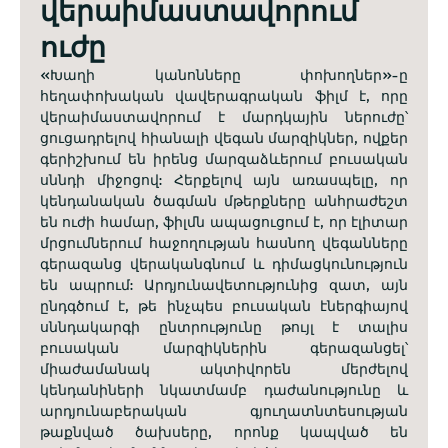
վերաիմաստավորում
ուժը
«Խաղի կանոնները փոխողներ»-ը
հեղափոխական վավերագրական ֆիլմ է, որը
վերաիմաստավորում է մարդկային ներուժը՝
ցուցադրելով հիանալի վեգան մարզիկներ, ովքեր
գերիշխում են իրենց մարզաձևերում բուսական
սննդի միջոցով: Հերքելով այն առասպելը, որ
կենդանական ծագման մթերքները անհրաժեշտ
են ուժի համար, ֆիլմն ապացուցում է, որ էլիտար
մրցումներում հաջողության հասնող վեգանները
գերազանց վերականգնում և դիմացկունություն
են ապրում: Արդյունավետությունից զատ, այն
ընդգծում է, թե ինչպես բուսական էներգիայով
սննդակարգի ընտրությունը թույլ է տալիս
բուսական մարզիկներին գերազանցել՝
միաժամանակ ակտիվորեն մերժելով
կենդանիների նկատմամբ դաժանությունը և
արդյունաբերական գյուղատնտեսության
թաքնված ծախսերը, որոնք կապված են