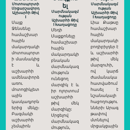
Մոտոսպորտի
Ել
Մարմնակազմ
Մրցարշավորդ
Ության
Մարմնակազմ
Աշխարհի Թիվ
Աշխարհի Թիվ
Ության
1
1 Խաղացողը
Աշխարհի Թիվ
Մայք
Լիա Քաթսը
1 Խաղացողը
Ջենսենը
համաշխար
Մեդի
համաշխար
հային
Մաքքոնելը
հային
մակարդակի
համաշխար
մակարդակի
բոդիբիլդեր է
հային
մոտոսպորտ
և աշխարհի
մակարդակի
ի մասնակից
թիվ մեկ
բնական
է և
մարզուհի,
մարմնակազ
աշխարհի
ով կարճ
մություն
ամենափորձ
ժամանակա
ունեցող
առու
հատվածում
մարզիկ է և
մոտոցիկլետ
հասել է
իր ոլորտում
ային
նշանակալի
աշխարհի
կասկադյորն
հաջողությու
թիվ մեկ
երից մեկը։
նների: Արագ
մարզիկը:
Բազմակի
թափով
Մրցելով
աշխարհի
մտնելով
մարմնակազ
չեմպիոն
մրցակցային
մություն,