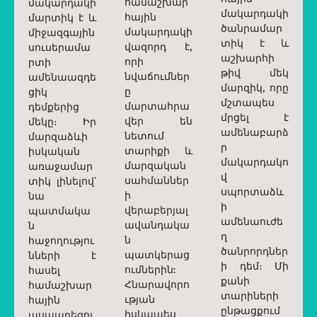
համաշխար
մակարդակի
մակարդակի
հային
մարտիկ է և
ծանրամար
մակարդակի
միջազգային
տիկ է և
վազորդ է,
սուսերամա
աշխարհի
որի
րտի
թիվ մեկ
նվաճումներ
ամենաազդե
մարզիկ, որը
ը
ցիկ
մշտապես
մարտահրա
դեմքերից
մրցել է
վեր են
մեկը։ Իր
ամենաբարձ
նետում
մարզաձևի
ր
տարիքի և
իսկական
մակարդակո
մարզական
առաջամար
վ
սահմաններ
տիկ լինելով՝
սպորտաձև
ի
նա
ի
վերաբերյալ
պատմակա
ամենաուժե
ավանդակա
ն
ղ
ն
հաջողությու
ծանրորդներ
պատկերաց
նների է
ի դեմ։ Մի
ումներին:
հասել
քանի
Հնարավորո
համաշխար
տարիների
ւթյան
հային
ընթացքում
իսկապես
ասպարեզու