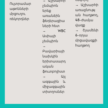
→ Աշխարհի
Ուլտրամար
→ Աշխարհի
չեմպիոն
աթոնների
առաջնությ
երեք
մրցուղու
ան հաղթող,
առանձին
ռեկորդներ
48-ժամյա
ֆեդերացիա
վազք
ների հետ
→ Շյամենի
→ WBC
6-օրյա
Ասիայի
մրցավազքի
չեմպիոն
հաղթող
→
Բավարիայի
նախկին
երիտասարդ
ական
ֆուտբոլիստ
→ Այլ
ազգային և
միջազգային
տիտղոսներ