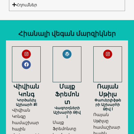
Հղումներ
Հիանալի վեգան մարզիկներ
Վիվիան
Մայք
Ռայան
Կոնգ
Ֆրեմոն
Սթիլս
Կործանիչ
Տ
Փաուերլիֆթե
Աշխարհ #1
Րի Աշխարհի
Վազորդների
Թիվ 1
Վիվիան
Աշխարհի Թիվ
Ռայան
Կոնգը
1
Սթիլսը
Մայք
համաշխար
համաշխար
Ֆրեմոնտը
հային
հային