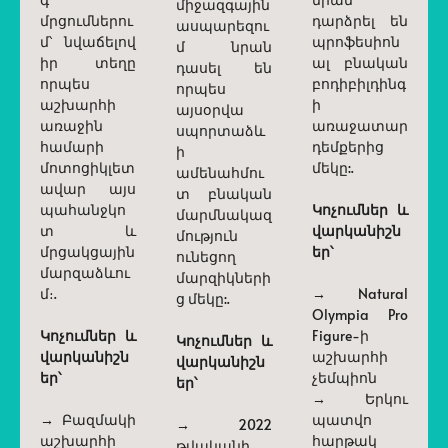
միջազգային
մրցումներու
դարձրել են
ասպարեզու
մ՝ նվաճելով
պրոֆեսիոն
մ նրան
իր տեղը
ալ բնական
դասել են
որպես
բոդիբիլդինգ
որպես
աշխարհի
ի
այսօրվա
առաջին
առաջատար
սպորտաձև
համարի
դեմքերից
ի
մոտոցիկլետ
մեկը:.
ամենահմու
ավար այս
տ բնական
պահանջկո
Կոչումներ և
մարմնակազ
տ և
վարկանիշն
մություն
մրցակցային
եր՝
ունեցող
մարզաձևու
մարզիկների
մ։.
→ Natural
ց մեկը:.
Olympia Pro
Կոչումներ և
Figure-ի
Կոչումներ և
վարկանիշն
աշխարհի
վարկանիշն
եր՝
չեմպիոն
եր՝
→ Երկու
→ Բազմակի
պատվո
→ 2022
աշխարհի
հարթակ
թվականի