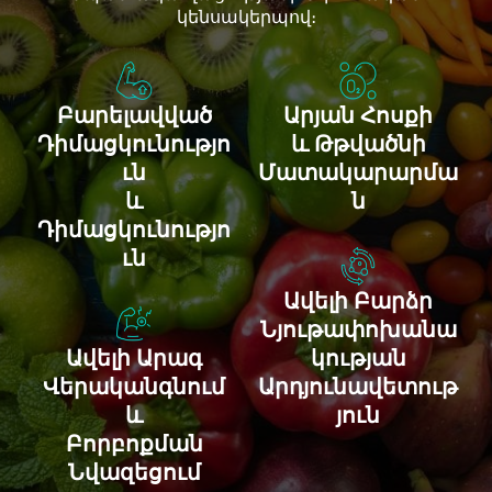
կենսակերպով։
Բարելավված
Արյան Հոսքի
Դիմացկունությո
ԵՒ Թթվածնի
Ւն
Մատակարարմա
ԵՒ
Ն
Դիմացկունությո
Ւն
Ավելի Բարձր
Նյութափոխանա
Ավելի Արագ
Կության
Վերականգնում
Արդյունավետութ
ԵՒ
Յուն
Բորբոքման
Նվազեցում