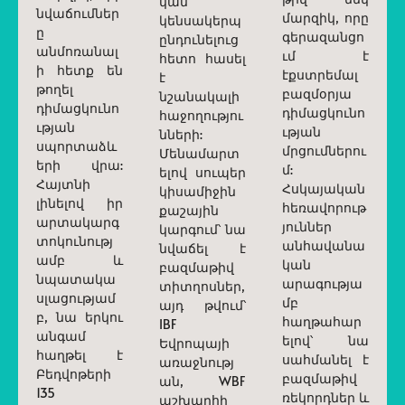
կան
նվաճումներ
մարզիկ, որը
կենսակերպ
ը
գերազանցո
ընդունելուց
անմոռանալ
ւմ է
հետո հասել
ի հետք են
էքստրեմալ
է
թողել
բազմօրյա
նշանակալի
դիմացկունո
դիմացկունո
հաջողությու
ւթյան
ւթյան
նների:
սպորտաձև
մրցումներու
Մենամարտ
երի վրա:
մ:
ելով սուպեր
Հայտնի
Հսկայական
կիսամիջին
լինելով իր
հեռավորութ
քաշային
արտակարգ
յուններ
կարգում՝ նա
տոկունությ
անհավանա
նվաճել է
ամբ և
կան
բազմաթիվ
նպատակա
արագությա
տիտղոսներ,
սլացությամ
մբ
այդ թվում՝
բ, նա երկու
հաղթահար
IBF
անգամ
ելով՝ նա
Եվրոպայի
հաղթել է
սահմանել է
առաջնությ
Բեդվոթերի
բազմաթիվ
ան, WBF
135
ռեկորդներ և
աշխարհի