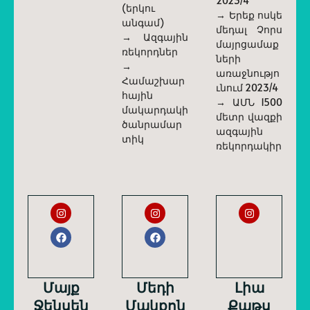
2023/4
(երկու
→ Երեք ոսկե
անգամ)
մեդալ Չորս
→ Ազգային
մայրցամաք
ռեկորդներ
ների
→
առաջնությո
Համաշխար
ւնում 2023/4
հային
→ ԱՄՆ 1500
մակարդակի
մետր վազքի
ծանրամար
ազգային
տիկ
ռեկորդակիր
Մայք
Մեդի
Լիա
Ջենսեն
Մակքոն
Քաթս