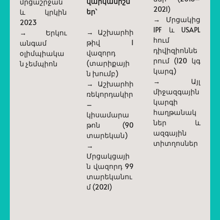
վարկանիշն
մրցաշրջան
2021)
եր՝
և կրկին
→ Մրցակից
2023
IPF և USAPL
→ Աշխարհի
→ Երկու
հում
թիվ 1
անգամ
դիվիզիոննե
վազորդ
օլիմպիակա
րում (120 կգ
(տարիքայի
ն չեմպիոն
կարգ)
ն խումբ)
→ Այլ
→ Աշխարհի
միջազգային
ռեկորդակիր
կարգի
–
հաղթանակ
կիսամարա
ներ և
թոն (90
ազգային
տարեկան)
տիտղոսներ
→
Մրցակցայի
ն վազորդ 99
տարեկանու
մ (2021)