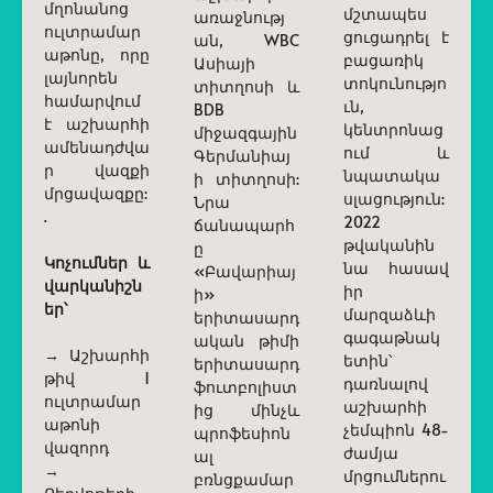
մղոնանոց
մշտապես
առաջնությ
ուլտրամար
ցուցադրել է
ան, WBC
աթոնը, որը
բացառիկ
Ասիայի
լայնորեն
տոկունությո
տիտղոսի և
համարվում
ւն,
BDB
է աշխարհի
կենտրոնաց
միջազգային
ամենադժվա
ում և
Գերմանիայ
ր վազքի
նպատակա
ի տիտղոսի:
մրցավազքը:
սլացություն:
Նրա
.
2022
ճանապարհ
թվականին
ը
Կոչումներ և
նա հասավ
«Բավարիայ
վարկանիշն
իր
ի»
եր՝
մարզաձևի
երիտասարդ
գագաթնակ
ական թիմի
→ Աշխարհի
ետին՝
երիտասարդ
թիվ 1
դառնալով
ֆուտբոլիստ
ուլտրամար
աշխարհի
ից մինչև
աթոնի
չեմպիոն 48-
պրոֆեսիոն
վազորդ
ժամյա
ալ
→
մրցումներու
բռնցքամար