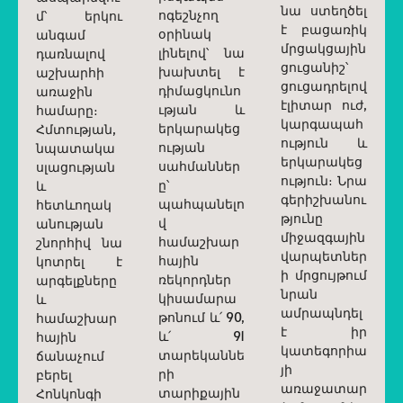
նա ստեղծել
ոգեշնչող
մ՝ երկու
է բացառիկ
օրինակ
անգամ
մրցակցային
լինելով՝ նա
դառնալով
ցուցանիշ՝
խախտել է
աշխարհի
ցուցադրելով
դիմացկունո
առաջին
էլիտար ուժ,
ւթյան և
համարը։
կարգապահ
երկարակեց
Հմտության,
ություն և
ության
նպատակա
երկարակեց
սահմաններ
սլացության
ություն։ Նրա
ը՝
և
գերիշխանու
պահպանելո
հետևողակ
թյունը
վ
անության
միջազգային
համաշխար
շնորհիվ նա
վարպետներ
հային
կոտրել է
ի մրցույթում
ռեկորդներ
արգելքները
նրան
կիսամարա
և
ամրապնդել
թոնում և՛ 90,
համաշխար
է իր
և՛ 91
հային
կատեգորիա
տարեկաննե
ճանաչում
յի
րի
բերել
առաջատար
տարիքային
Հոնկոնգի