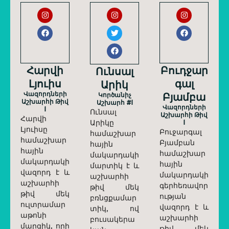
Հարվի
Բուդջար
Ունսալ
Լյուիս
Գալ
Արիկ
Վազորդների
Բյամբա
Կործանիչ
Աշխարհի Թիվ
Աշխարհ #1
Վազորդների
1
Ունսալ
Աշխարհի Թիվ
Հարվի
Արիկը
1
Լյուիսը
Բուջարգալ
համաշխար
համաշխար
Բյամբան
հային
հային
համաշխար
մակարդակի
մակարդակի
հային
մարտիկ է և
վազորդ է և
մակարդակի
աշխարհի
աշխարհի
գերհեռավոր
թիվ մեկ
թիվ մեկ
ության
բռնցքամար
ուլտրամար
վազորդ է և
տիկ, ով
աթոնի
աշխարհի
բուսակերա
մարզիկ, որի
թիվ մեկ