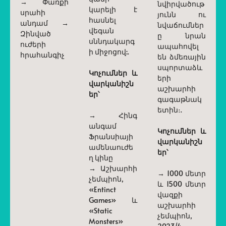
→ Փառքի
նվիրվածութ
կարելի է
սրահի
յունն ու
հասնել
անդամ →
նվաճումներ
վեգան
Զինված
ը նրան
սննդակարգ
ուժերի
ապահովել
ի միջոցով:.
հրահանգիչ
են ձմեռային
սպորտաձև
Կոչումներ և
երի
վարկանիշն
աշխարհի
եր՝
գագաթնակ
ետին։.
→ Հինգ
անգամ
Կոչումներ և
Ֆրանսիայի
վարկանիշն
ամենաուժե
եր՝
ղ կինը
→ Աշխարհի
→ 1000 մետր
չեմպիոն,
և 1500 մետր
«Entinct
վազքի
Games» և
աշխարհի
«Static
չեմպիոն,
Monsters»