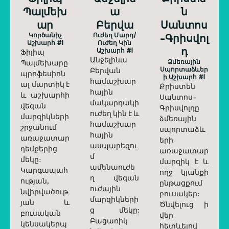
Պալմեխ
Ա
Ն
Ար
Բերվա
Սանտոս
Կործանիչ
Ուժեղ Մարդ/
-Գրիսվոլ
Աշխարհ #1
Ուժեղ Կին
Դ
Աշխարհ #1
Ֆիլիպ
Անջելինա
Ձմեռային
Պալմեխարը
Սպորտաձևեր
Բերվան
պրոֆեսիոն
Ի Աշխարհ #1
համաշխար
ալ մարտիկ է
Քրիստեն
հային
և աշխարհի
Սանտոս-
մակարդակի
վեգան
Գրիսվոլդը
ուժեղ կին է և
մարզիկների
ձմեռային
համաշխար
շրջանում
սպորտաձև
հային
առաջատար
երի
ասպարեզու
դեմքերից
առաջատար
մ
մեկը։
մարզիկ է և
ամենաուժե
Կարգապահ
ողջ կյանքի
ղ վեգան
ության,
ընթացքում
ուժային
նվիրվածութ
բուսակեր։
մարզիկների
յան և
Ծնվելուց ի
ց մեկը:
բուսական
վեր
Բացառիկ
կենսակերպ
հետևելով