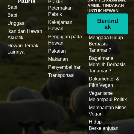
Pabrik
DARI PERUBAHAN.
Praktik
AMBIL TINDAKAN
Sapi
Peternakan
UNTUK HEWAN.
Pabrik
Babi
Bertind
Kekejaman
Unggas
ak
Hewan
Ikan dan Hewan
Pengujian pada
Akuatik
Mengapa Hidup
Hewan
Berbasis
Hewan Ternak
Tanaman?
Pakaian
Lainnya
Bagaimana
Makanan
Memilih Berbasis
Penyembelihan
Tanaman?
Transportasi
Dokumenter &
Film Vegan
Veganisme
Melampaui Politik
Membantah Mitos
Vegan
Hidup
Berkelanjutan