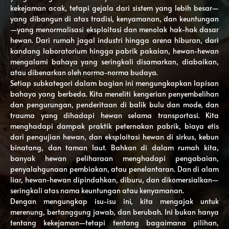
kekejaman acak, tetapi gejala dari sistem yang lebih besar—
yang dibangun di atas tradisi, kenyamanan, dan keuntungan
—yang menormalisasi eksploitasi dan menolak hak-hak dasar
hewan. Dari rumah jagal industri hingga arena hiburan, dari
kandang laboratorium hingga pabrik pakaian, hewan-hewan
mengalami bahaya yang seringkali disamarkan, diabaikan,
atau dibenarkan oleh norma-norma budaya.
Setiap subkategori dalam bagian ini mengungkapkan lapisan
bahaya yang berbeda. Kita meneliti kengerian penyembelihan
dan pengurungan, penderitaan di balik bulu dan mode, dan
trauma yang dihadapi hewan selama transportasi. Kita
menghadapi dampak praktik peternakan pabrik, biaya etis
dari pengujian hewan, dan eksploitasi hewan di sirkus, kebun
binatang, dan taman laut. Bahkan di dalam rumah kita,
banyak hewan peliharaan menghadapi pengabaian,
penyalahgunaan pembiakan, atau penelantaran. Dan di alam
liar, hewan-hewan dipindahkan, diburu, dan dikomersialkan—
seringkali atas nama keuntungan atau kenyamanan.
Dengan mengungkap isu-isu ini, kita mengajak untuk
merenung, bertanggung jawab, dan berubah. Ini bukan hanya
tentang kekejaman—tetapi tentang bagaimana pilihan,