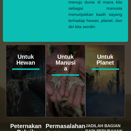
menuju dunia di mana kita
sebagai manusia
menunjukkan kasih sayang
terhadap hewan, planet, dan
diri kita sendiri.
Untuk
Untuk
Untuk
Hewan
Manusi
Planet
a
Peternakan
Permasalahan
JADILAH BAGIAN