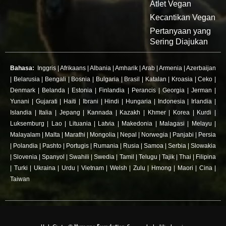
Atlet Vegan
Kecantikan Vegan
Pertanyaan yang
Sering Diajukan
Bahasa:
Inggris
|
Afrikaans
|
Albania
|
Amharik
|
Arab
|
Armenia
|
Azerbaijan
|
Belarusia
|
Bengali
|
Bosnia
|
Bulgaria
|
Brasil
|
Katalan
|
Kroasia
|
Ceko
|
Denmark
|
Belanda
|
Estonia
|
Finlandia
|
Perancis
|
Georgia
|
Jerman
|
Yunani
|
Gujarati
|
Haiti
|
Ibrani
|
Hindi
|
Hungaria
|
Indonesia
|
Irlandia
|
Islandia
|
Italia
|
Jepang
|
Kannada
|
Kazakh
|
Khmer
|
Korea
|
Kurdi
|
Luksemburg
|
Lao
|
Lituania
|
Latvia
|
Makedonia
|
Malagasi
|
Melayu
|
Malayalam
|
Malta
|
Marathi
|
Mongolia
|
Nepal
|
Norwegia
|
Panjabi
|
Persia
|
Polandia
|
Pashto
|
Portugis
|
Rumania
|
Rusia
|
Samoa
|
Serbia
|
Slowakia
|
Slovenia
|
Spanyol
|
Swahili
|
Swedia
|
Tamil
|
Telugu
|
Tajik
|
Thai
|
Filipina
|
Turki
|
Ukraina
|
Urdu
|
Vietnam
|
Welsh
|
Zulu
|
Hmong
|
Maori
|
Cina
|
Taiwan