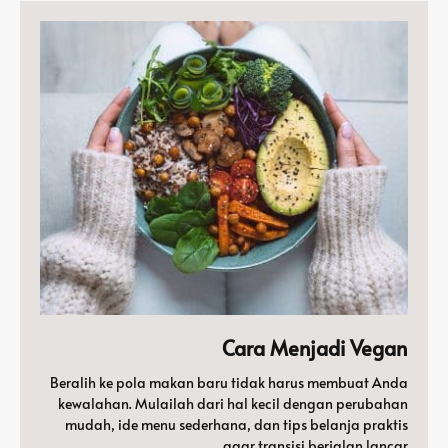
Cara Menjadi Vegan
Beralih ke pola makan baru tidak harus membuat Anda
kewalahan. Mulailah dari hal kecil dengan perubahan
mudah, ide menu sederhana, dan tips belanja praktis
agar transisi berjalan lancar.