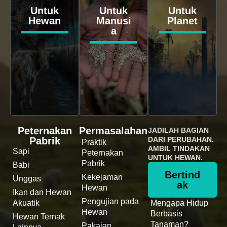
Untuk
Untuk
Untuk
Hewan
Manusi
Planet
a
Peternakan
Permasalahan
JADILAH BAGIAN
Pabrik
DARI PERUBAHAN.
Praktik
AMBIL TINDAKAN
Sapi
Peternakan
UNTUK HEWAN.
Pabrik
Babi
Bertind
Kekejaman
Unggas
ak
Hewan
Ikan dan Hewan
Pengujian pada
Akuatik
Mengapa Hidup
Hewan
Berbasis
Hewan Ternak
Tanaman?
Pakaian