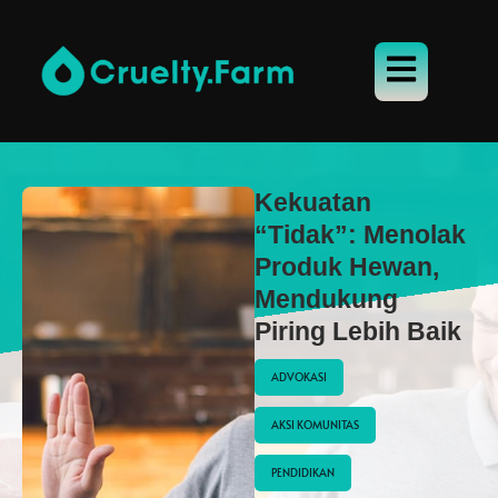
Kekuatan
“Tidak”: Menolak
Produk Hewan,
Mendukung
Piring Lebih Baik
ADVOKASI
AKSI KOMUNITAS
PENDIDIKAN