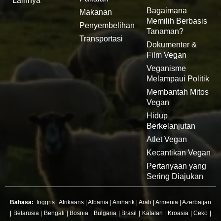
Lainnya
Bagaimana
Makanan
Memilih Berbasis
Penyembelihan
Tanaman?
Transportasi
Dokumenter &
Film Vegan
Veganisme
Melampaui Politik
Membantah Mitos
Vegan
Hidup
Berkelanjutan
Atlet Vegan
Kecantikan Vegan
Pertanyaan yang
Sering Diajukan
Bahasa:
Inggris
|
Afrikaans
|
Albania
|
Amharik
|
Arab
|
Armenia
|
Azerbaijan
|
Belarusia
|
Bengali
|
Bosnia
|
Bulgaria
|
Brasil
|
Katalan
|
Kroasia
|
Ceko
|