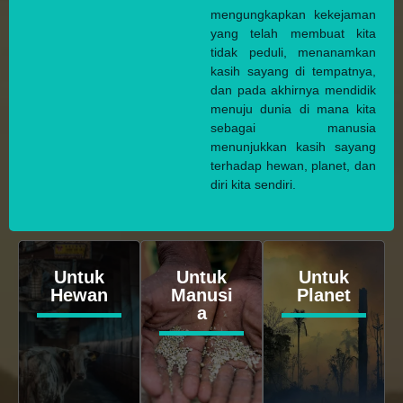
mengungkapkan kekejaman
yang telah membuat kita
tidak peduli, menanamkan
kasih sayang di tempatnya,
dan pada akhirnya mendidik
menuju dunia di mana kita
sebagai manusia
menunjukkan kasih sayang
terhadap hewan, planet, dan
diri kita sendiri.
Untuk
Untuk
Untuk
Hewan
Manusi
Planet
a