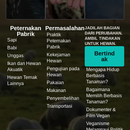
Peternakan
Permasalahan
JADILAH BAGIAN
Pabrik
DARI PERUBAHAN.
Praktik
AMBIL TINDAKAN
Sapi
Peternakan
UNTUK HEWAN.
Pabrik
Babi
Bertind
Kekejaman
Unggas
ak
Hewan
Ikan dan Hewan
Pengujian pada
Akuatik
Mengapa Hidup
Hewan
Berbasis
Hewan Ternak
Tanaman?
Pakaian
Lainnya
Bagaimana
Makanan
Memilih Berbasis
Penyembelihan
Tanaman?
Transportasi
Dokumenter &
Film Vegan
Veganisme
Melampaui Politik