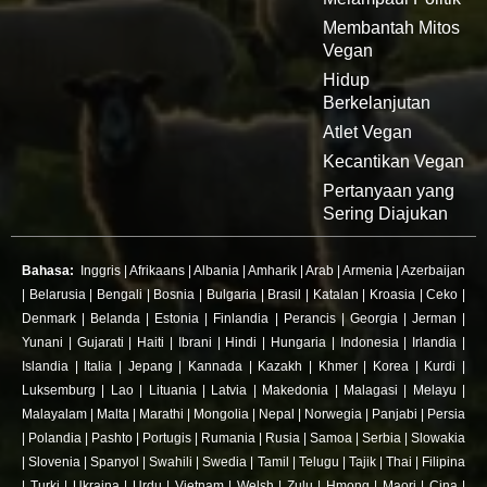
Membantah Mitos
Vegan
Hidup
Berkelanjutan
Atlet Vegan
Kecantikan Vegan
Pertanyaan yang
Sering Diajukan
Bahasa:
Inggris
|
Afrikaans
|
Albania
|
Amharik
|
Arab
|
Armenia
|
Azerbaijan
|
Belarusia
|
Bengali
|
Bosnia
|
Bulgaria
|
Brasil
|
Katalan
|
Kroasia
|
Ceko
|
Denmark
|
Belanda
|
Estonia
|
Finlandia
|
Perancis
|
Georgia
|
Jerman
|
Yunani
|
Gujarati
|
Haiti
|
Ibrani
|
Hindi
|
Hungaria
|
Indonesia
|
Irlandia
|
Islandia
|
Italia
|
Jepang
|
Kannada
|
Kazakh
|
Khmer
|
Korea
|
Kurdi
|
Luksemburg
|
Lao
|
Lituania
|
Latvia
|
Makedonia
|
Malagasi
|
Melayu
|
Malayalam
|
Malta
|
Marathi
|
Mongolia
|
Nepal
|
Norwegia
|
Panjabi
|
Persia
|
Polandia
|
Pashto
|
Portugis
|
Rumania
|
Rusia
|
Samoa
|
Serbia
|
Slowakia
|
Slovenia
|
Spanyol
|
Swahili
|
Swedia
|
Tamil
|
Telugu
|
Tajik
|
Thai
|
Filipina
|
Turki
|
Ukraina
|
Urdu
|
Vietnam
|
Welsh
|
Zulu
|
Hmong
|
Maori
|
Cina
|