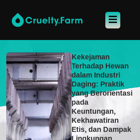
Kekejaman
Terhadap Hewan
dalam Industri
Daging: Praktik
yang Berorientasi
pada
Keuntungan,
Kekhawatiran
Etis, dan Dampak
Lingkungan