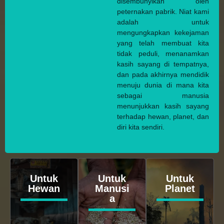
disembunyikan oleh
peternakan pabrik. Niat kami
adalah untuk
mengungkapkan kekejaman
yang telah membuat kita
tidak peduli, menanamkan
kasih sayang di tempatnya,
dan pada akhirnya mendidik
menuju dunia di mana kita
sebagai manusia
menunjukkan kasih sayang
terhadap hewan, planet, dan
diri kita sendiri.
Untuk
Untuk
Untuk
Hewan
Manusi
Planet
a