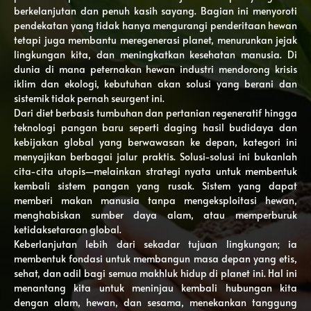
berkelanjutan dan penuh kasih sayang. Bagian ini menyoroti
pendekatan yang tidak hanya mengurangi penderitaan hewan
tetapi juga membantu meregenerasi planet, menurunkan jejak
lingkungan kita, dan meningkatkan kesehatan manusia. Di
dunia di mana peternakan hewan industri mendorong krisis
iklim dan ekologi, kebutuhan akan solusi yang berani dan
sistemik tidak pernah seurgent ini.
Dari diet berbasis tumbuhan dan pertanian regeneratif hingga
teknologi pangan baru seperti daging hasil budidaya dan
kebijakan global yang berwawasan ke depan, kategori ini
menyajikan berbagai jalur praktis. Solusi-solusi ini bukanlah
cita-cita utopis—melainkan strategi nyata untuk membentuk
kembali sistem pangan yang rusak. Sistem yang dapat
memberi makan manusia tanpa mengeksploitasi hewan,
menghabiskan sumber daya alam, atau memperburuk
ketidaksetaraan global.
Keberlanjutan lebih dari sekadar tujuan lingkungan; ia
membentuk fondasi untuk membangun masa depan yang etis,
sehat, dan adil bagi semua makhluk hidup di planet ini. Hal ini
menantang kita untuk meninjau kembali hubungan kita
dengan alam, hewan, dan sesama, menekankan tanggung