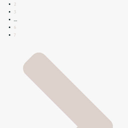
2
3
…
6
7