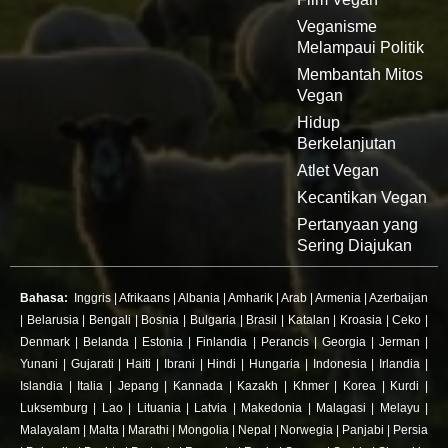
Veganisme
Melampaui Politik
Membantah Mitos
Vegan
Hidup
Berkelanjutan
Atlet Vegan
Kecantikan Vegan
Pertanyaan yang
Sering Diajukan
Bahasa:
Inggris
|
Afrikaans
|
Albania
|
Amharik
|
Arab
|
Armenia
|
Azerbaijan
|
Belarusia
|
Bengali
|
Bosnia
|
Bulgaria
|
Brasil
|
Katalan
|
Kroasia
|
Ceko
|
Denmark
|
Belanda
|
Estonia
|
Finlandia
|
Perancis
|
Georgia
|
Jerman
|
Yunani
|
Gujarati
|
Haiti
|
Ibrani
|
Hindi
|
Hungaria
|
Indonesia
|
Irlandia
|
Islandia
|
Italia
|
Jepang
|
Kannada
|
Kazakh
|
Khmer
|
Korea
|
Kurdi
|
Luksemburg
|
Lao
|
Lituania
|
Latvia
|
Makedonia
|
Malagasi
|
Melayu
|
Malayalam
|
Malta
|
Marathi
|
Mongolia
|
Nepal
|
Norwegia
|
Panjabi
|
Persia