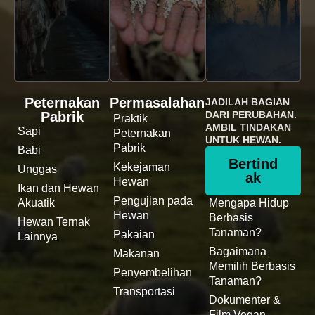
Peternakan
Permasalahan
JADILAH BAGIAN
Pabrik
DARI PERUBAHAN.
Praktik
AMBIL TINDAKAN
Sapi
Peternakan
UNTUK HEWAN.
Pabrik
Babi
Bertind
Kekejaman
Unggas
ak
Hewan
Ikan dan Hewan
Pengujian pada
Akuatik
Mengapa Hidup
Hewan
Berbasis
Hewan Ternak
Tanaman?
Pakaian
Lainnya
Bagaimana
Makanan
Memilih Berbasis
Penyembelihan
Tanaman?
Transportasi
Dokumenter &
Film Vegan