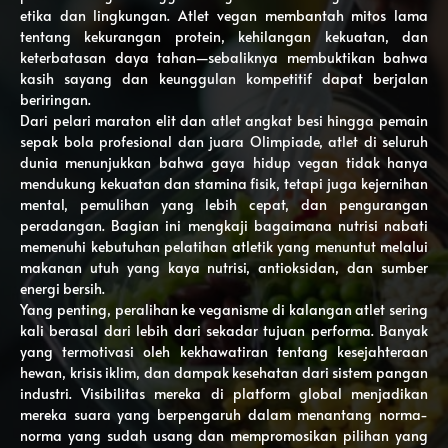
etika dan lingkungan. Atlet vegan membantah mitos lama
tentang kekurangan protein, kehilangan kekuatan, dan
keterbatasan daya tahan—sebaliknya membuktikan bahwa
kasih sayang dan keunggulan kompetitif dapat berjalan
beriringan.
Dari pelari maraton elit dan atlet angkat besi hingga pemain
sepak bola profesional dan juara Olimpiade, atlet di seluruh
dunia menunjukkan bahwa gaya hidup vegan tidak hanya
mendukung kekuatan dan stamina fisik, tetapi juga kejernihan
mental, pemulihan yang lebih cepat, dan pengurangan
peradangan. Bagian ini mengkaji bagaimana nutrisi nabati
memenuhi kebutuhan pelatihan atletik yang menuntut melalui
makanan utuh yang kaya nutrisi, antioksidan, dan sumber
energi bersih.
Yang penting, peralihan ke veganisme di kalangan atlet sering
kali berasal dari lebih dari sekadar tujuan performa. Banyak
yang termotivasi oleh kekhawatiran tentang kesejahteraan
hewan, krisis iklim, dan dampak kesehatan dari sistem pangan
industri. Visibilitas mereka di platform global menjadikan
mereka suara yang berpengaruh dalam menantang norma-
norma yang sudah usang dan mempromosikan pilihan yang