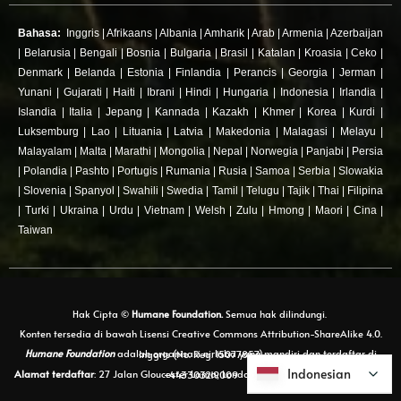
Bahasa:
Inggris
|
Afrikaans
|
Albania
|
Amharik
|
Arab
|
Armenia
|
Azerbaijan
|
Belarusia
|
Bengali
|
Bosnia
|
Bulgaria
|
Brasil
|
Katalan
|
Kroasia
|
Ceko
|
Denmark
|
Belanda
|
Estonia
|
Finlandia
|
Perancis
|
Georgia
|
Jerman
|
Yunani
|
Gujarati
|
Haiti
|
Ibrani
|
Hindi
|
Hungaria
|
Indonesia
|
Irlandia
|
Islandia
|
Italia
|
Jepang
|
Kannada
|
Kazakh
|
Khmer
|
Korea
|
Kurdi
|
Luksemburg
|
Lao
|
Lituania
|
Latvia
|
Makedonia
|
Malagasi
|
Melayu
|
Malayalam
|
Malta
|
Marathi
|
Mongolia
|
Nepal
|
Norwegia
|
Panjabi
|
Persia
|
Polandia
|
Pashto
|
Portugis
|
Rumania
|
Rusia
|
Samoa
|
Serbia
|
Slowakia
|
Slovenia
|
Spanyol
|
Swahili
|
Swedia
|
Tamil
|
Telugu
|
Tajik
|
Thai
|
Filipina
|
Turki
|
Ukraina
|
Urdu
|
Vietnam
|
Welsh
|
Zulu
|
Hmong
|
Maori
|
Cina
|
Taiwan
Hak Cipta ©
Humane Foundation.
Semua hak dilindungi.
Konten tersedia di bawah Lisensi Creative Commons Attribution-ShareAlike 4.0.
Humane Foundation
adalah organisasi nirlaba yang mandiri dan terdaftar di Inggris (No. Reg. 15077857)
Indonesian
Indonesian
Alamat terdaftar
: 27 Jalan Gloucester Lama, London, Inggris, WC1N 3AX. Telepon: +443303219009