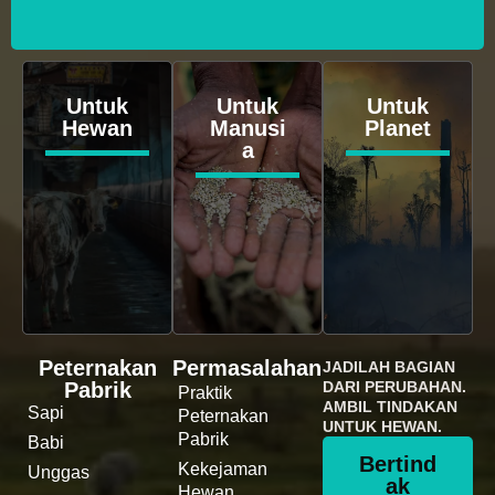
Untuk
Untuk
Untuk
Hewan
Manusi
Planet
a
Peternakan
Permasalahan
JADILAH BAGIAN
Pabrik
DARI PERUBAHAN.
Praktik
AMBIL TINDAKAN
Sapi
Peternakan
UNTUK HEWAN.
Pabrik
Babi
Bertind
Kekejaman
Unggas
ak
Hewan