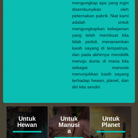
mengungkap apa yang ingin
disembunyikan oleh
peternakan pabrik. Niat kami
adalah untuk
mengungkapkan kekejaman
yang telah membuat kita
tidak peduli, menanamkan
kasih sayang di tempatnya,
dan pada akhirnya mendidik
menuju dunia di mana kita
sebagai manusia
menunjukkan kasih sayang
terhadap hewan, planet, dan
diri kita sendiri.
Untuk
Untuk
Untuk
Hewan
Manusi
Planet
a