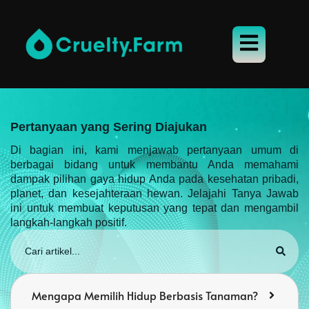
Pertanyaan yang Sering Diajukan
Di bagian ini, kami menjawab pertanyaan umum di
berbagai bidang untuk membantu Anda memahami
dampak pilihan gaya hidup Anda pada kesehatan pribadi,
planet, dan kesejahteraan hewan. Jelajahi Tanya Jawab
ini untuk membuat keputusan yang tepat dan mengambil
langkah-langkah positif.
Mengapa Memilih Hidup Berbasis Tanaman?