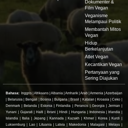
Dokumenter &
Film Vegan
Veganisme
Melampaui Politik
Membantah Mitos
Vegan
Hidup
Berkelanjutan
Atlet Vegan
Kecantikan Vegan
Pertanyaan yang
Sering Diajukan
Bahasa:
Inggris
|
Afrikaans
|
Albania
|
Amharik
|
Arab
|
Armenia
|
Azerbaijan
|
Belarusia
|
Bengali
|
Bosnia
|
Bulgaria
|
Brasil
|
Katalan
|
Kroasia
|
Ceko
|
Denmark
|
Belanda
|
Estonia
|
Finlandia
|
Perancis
|
Georgia
|
Jerman
|
Yunani
|
Gujarati
|
Haiti
|
Ibrani
|
Hindi
|
Hungaria
|
Indonesia
|
Irlandia
|
Islandia
|
Italia
|
Jepang
|
Kannada
|
Kazakh
|
Khmer
|
Korea
|
Kurdi
|
Luksemburg
|
Lao
|
Lituania
|
Latvia
|
Makedonia
|
Malagasi
|
Melayu
|