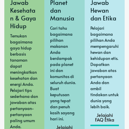
Jawab
Planet
Jawab
Kesehata
dan
Hewan
n & Gaya
Manusia
dan Etika
Hidup
Cari tahu
Pelajari
bagaimana
bagaimana
Temukan
pilihan
pilihan Anda
bagaimana
makanan
mempengaruhi
gaya hidup
Anda
hewan dan
berbasis
berdampak
kehidupan etis.
tanaman
pada planet
Dapatkan
dapat
ini dan
jawaban atas
meningkatkan
komunitas di
pertanyaan
kesehatan dan
seluruh dunia.
Anda dan
energi Anda.
Buat
ambil
Pelajari tips
keputusan
tindakan untuk
sederhana dan
yang tepat
dunia yang
jawaban atas
dan penuh
lebih baik.
pertanyaan-
kasih sayang
pertanyaan
Jelajahi
hari ini.
FAQ Etika
paling umum
Anda.
Jelajahi