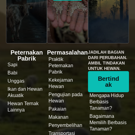
Peternakan
Permasalahan
JADILAH BAGIAN
Pabrik
DARI PERUBAHAN.
Praktik
AMBIL TINDAKAN
Sapi
Peternakan
UNTUK HEWAN.
Pabrik
Babi
Bertind
Kekejaman
Unggas
ak
Hewan
Ikan dan Hewan
Pengujian pada
Akuatik
Mengapa Hidup
Hewan
Berbasis
Hewan Ternak
Tanaman?
Pakaian
Lainnya
Bagaimana
Makanan
Memilih Berbasis
Penyembelihan
Tanaman?
Transportasi