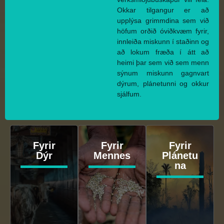
Okkar tilgangur er að
upplýsa grimmdina sem við
höfum orðið óviðkvæm fyrir,
innleiða miskunn í staðinn og
að lokum fræða í átt að
heimi þar sem við sem menn
sýnum miskunn gagnvart
dýrum, plánetunni og okkur
sjálfum.
Fyrir
Fyrir
Fyrir
Dýr
Mennes
Plánetu
na