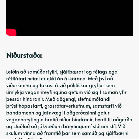
Niðurstaða:
Leiðin að samúðarfyllri, sjálfbærari og félagslega
réttlátari heimi er ekki án áskorana. Með því að
viðurkenna og takast á við pólitískar gryfjur sem
umlykja veganhreyfinguna getum við siglt saman yfir
þessar hindranir. Með aðgengi, stefnumótandi
þrýstihópastarfi, grasrótarverkefnum, samstarfi við
bandamenn og jafnvægi í aðgerðasinni getur
veganhreyfingin brotið niður hindranir, hvatt til aðgerða
og
stuðlað að jákvæðum breytingum
í stórum stíl. Við
skulum vinna að framtíð þar sem samúð og sjálfbærni