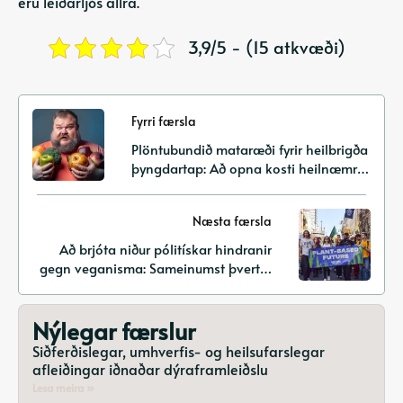
eru leiðarljós allra.
3,9/5 - (15 atkvæði)
Fyrri færsla
Plöntubundið mataræði fyrir heilbrigða
þyngdartap: Að opna kosti heilnæmrar
fæðu og sjálfbærrar mataræðis
Næsta færsla
Að brjóta niður pólitískar hindranir
gegn veganisma: Sameinumst þvert á
hugmyndafræði fyrir samúðarfulla
framtíð
Nýlegar færslur
Siðferðislegar, umhverfis- og heilsufarslegar
afleiðingar iðnaðar dýraframleiðslu
Lesa meira »