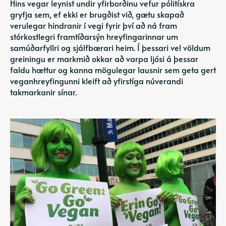
Hins vegar leynist undir yfirborðinu vefur pólitískra
gryfja sem, ef ekki er brugðist við, gætu
skapað
verulegar hindranir í vegi
fyrir því að ná fram
stórkostlegri framtíðarsýn hreyfingarinnar um
samúðarfyllri og sjálfbærari heim. Í þessari vel völdum
greiningu er markmið okkar að varpa ljósi á þessar
faldu hættur og kanna mögulegar lausnir sem geta gert
veganhreyfingunni kleift að yfirstíga núverandi
takmarkanir sínar.