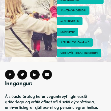
SAMFÉLAGSAÐGERÐIR
MENNINGARLEG
SJÓNARMIÐ
SIÐFERÐILEG SJÓNARMIÐ
STJÓRNVÖLD OG STEFNUMÓTUN
Inngangur:
Á síðasta áratug hefur veganhreyfingin vaxið
gríðarlega og orðið öflugt afl á sviði dýraréttinda,
umhverfislegrar sjálfbærni og persónulegrar heilsu.