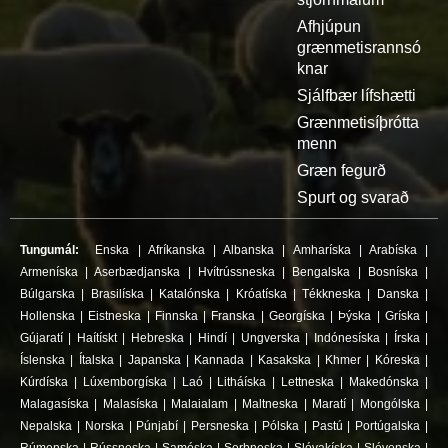
Afhjúpun
grænmetisrannsó
knar
Sjálfbær lífshætti
Grænmetisíþrótta
menn
Græn fegurð
Spurt og svarað
Tungumál:
Enska
|
Afríkanska
|
Albanska
|
Amharíska
|
Arabíska
|
Armeníska
|
Aserbædjanska
|
Hvítrússneska
|
Bengalska
|
Bosníska
|
Búlgarska
|
Brasilíska
|
Katalónska
|
Króatíska
|
Tékkneska
|
Danska
|
Hollenska
|
Eistneska
|
Finnska
|
Franska
|
Georgíska
|
Þýska
|
Gríska
|
Gújaratí
|
Haítískt
|
Hebreska
|
Hindí
|
Ungverska
|
Indónesíska
|
Írska
|
Íslenska
|
Ítalska
|
Japanska
|
Kannada
|
Kasakska
|
Khmer
|
Kóreska
|
Kúrdíska
|
Lúxemborgíska
|
Laó
|
Litháíska
|
Lettneska
|
Makedónska
|
Malagasíska
|
Malasíska
|
Malaialam
|
Maltneska
|
Maratí
|
Mongólska
|
Nepalska
|
Norska
|
Púnjabí
|
Persneska
|
Pólska
|
Pastú
|
Portúgalska
|
Rúmenska
|
Rússneska
|
Samóska
|
Serbneska
|
Slóvakíska
|
Slóvenska
|