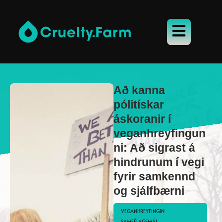
Að kanna
pólitískar
áskoranir í
veganhreyfingun
ni: Að sigrast á
hindrunum í vegi
fyrir samkennd
og sjálfbærni
VEGANHREYFINGIN 
SAMFÉLAGSMÁL