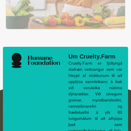
Um Cruelty.Farm
Cruelty.Farm er fjöltyngd
stafræn vettvangur sem var
hleypt af stokkunum til að
upplýsa sannleikann á bak
við veruleika nútíma
dýraræktar. Við útvegum
greinar, myndbandsvitni,
rannsóknarefni og
fræðsluefni á yfir 80
tungumálum til að afhjúpa
það sem
verksmiðjubúskapur vill fela.