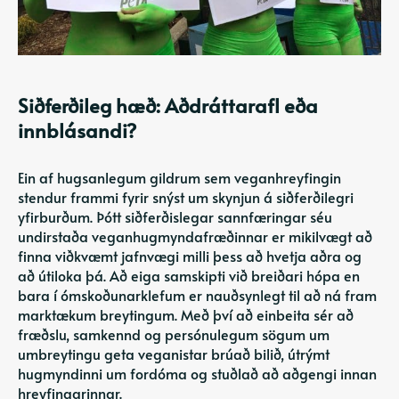
Siðferðileg hæð: Aðdráttarafl eða
innblásandi?
Ein af hugsanlegum gildrum sem veganhreyfingin
stendur frammi fyrir snýst um skynjun á siðferðilegri
yfirburðum. Þótt siðferðislegar sannfæringar séu
undirstaða veganhugmyndafræðinnar er mikilvægt að
finna viðkvæmt jafnvægi milli þess að hvetja aðra og
að útiloka þá. Að eiga samskipti við breiðari hópa en
bara í ómskoðunarklefum er nauðsynlegt til að ná fram
marktækum breytingum. Með því að einbeita sér að
fræðslu, samkennd og persónulegum sögum um
umbreytingu geta veganistar brúað bilið, útrýmt
hugmyndinni um fordóma og stuðlað að aðgengi innan
hreyfingarinnar.