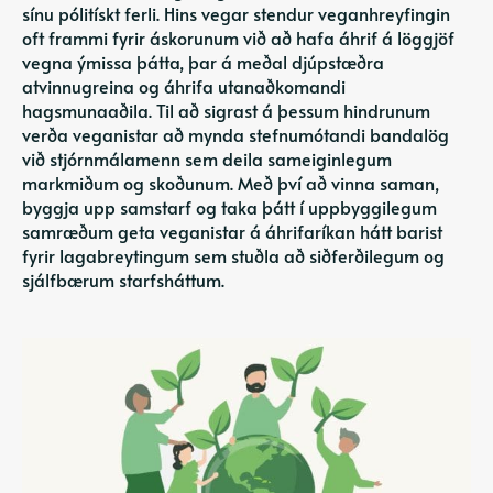
sínu pólitískt ferli. Hins vegar stendur veganhreyfingin
oft frammi fyrir áskorunum við að hafa áhrif á löggjöf
vegna ýmissa þátta, þar á meðal djúpstæðra
atvinnugreina og áhrifa utanaðkomandi
hagsmunaaðila. Til að sigrast á þessum hindrunum
verða veganistar að mynda stefnumótandi bandalög
við stjórnmálamenn sem deila sameiginlegum
markmiðum og skoðunum. Með því að vinna saman,
byggja upp samstarf og taka þátt í uppbyggilegum
samræðum geta veganistar á áhrifaríkan hátt barist
fyrir lagabreytingum sem stuðla að siðferðilegum og
sjálfbærum starfsháttum.