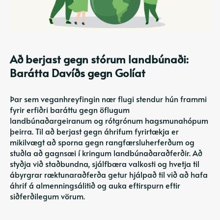
Að berjast gegn stórum landbúnaði:
Barátta Davíðs gegn Golíat
Þar sem veganhreyfingin nær flugi stendur hún frammi
fyrir erfiðri baráttu gegn öflugum
landbúnaðargeiranum og rótgrónum hagsmunahópum
þeirra. Til að berjast gegn áhrifum fyrirtækja er
mikilvægt að sporna gegn rangfærsluherferðum og
stuðla að gagnsæi í kringum landbúnaðaraðferðir. Að
styðja við staðbundna, sjálfbæra valkosti og hvetja til
ábyrgrar ræktunaraðferða getur hjálpað til við að hafa
áhrif á almenningsálitið og auka eftirspurn eftir
siðferðilegum vörum.