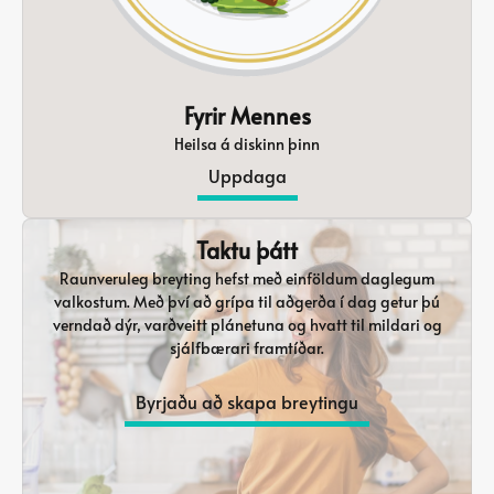
Fyrir Mennes
Heilsa á diskinn þinn
Uppdaga
Taktu þátt
Raunveruleg breyting hefst með einföldum daglegum
valkostum. Með því að grípa til aðgerða í dag getur þú
verndað dýr, varðveitt plánetuna og hvatt til mildari og
sjálfbærari framtíðar.
Byrjaðu að skapa breytingu