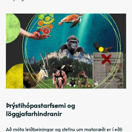
Þrýstihópastarfsemi og
löggjafarhindranir
Að móta leiðbeiningar og stefnu um mataræði er í eðli