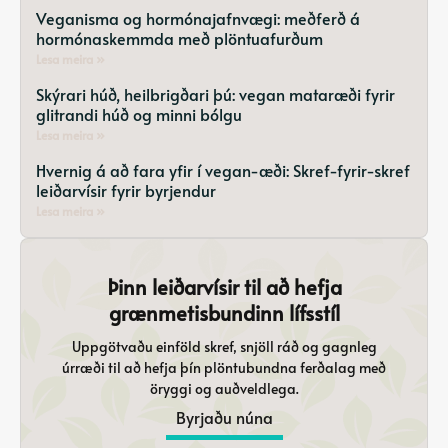
Veganisma og hormónajafnvægi: meðferð á
hormónaskemmda með plöntuafurðum
Lesa meira »
Skýrari húð, heilbrigðari þú: vegan mataræði fyrir
glitrandi húð og minni bólgu
Lesa meira »
Hvernig á að fara yfir í vegan-æði: Skref-fyrir-skref
leiðarvísir fyrir byrjendur
Lesa meira »
Þinn leiðarvísir til að hefja
grænmetisbundinn lífsstíl
Uppgötvaðu einföld skref, snjöll ráð og gagnleg
úrræði til að hefja þín plöntubundna ferðalag með
öryggi og auðveldlega.
Byrjaðu núna