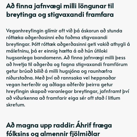
Að finna jafnvægi milli löngunar til
breytinga og stigvaxandi framfara
Veganhreyfingin glímir oft við þá áskorun að stunda
róttæka aðgerðasinni eða faðma stigvaxandi
breytingar. Þótt róttæk aðgerðasinni geti vakið athygli á
málefninu, þá er einnig hætta á að hún útiloki
hugsanlega bandamenn. Að finna jafnvægi milli þess
að hvetja til aðgerða og fagna stigvaxandi framförum
getur brúað bilið á milli hugsjóna og raunhæfra
niðurstaðna. Með því að rannsaka vel heppnaðar
vegan herferðir og aðlaga aðferðir þeirra getur
hreyfingin skapað varanlegar breytingar, jafnframt því
að viðurkenna að framfarir eiga sér oft stað í litlum
skrefum.
Að magna upp raddir: Áhrif fræga
fólksins og almennir fjölmiðlar