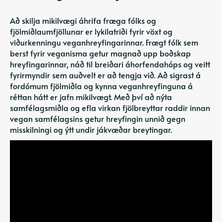
Að skilja mikilvægi áhrifa fræga fólks og
fjölmiðlaumfjöllunar er lykilatriði fyrir vöxt og
viðurkenningu veganhreyfingarinnar. Frægt fólk sem
berst fyrir veganisma getur magnað upp boðskap
hreyfingarinnar, náð til breiðari áhorfendahóps og veitt
fyrirmyndir sem auðvelt er að tengja við. Að sigrast á
fordómum fjölmiðla og kynna veganhreyfinguna á
réttan hátt er jafn mikilvægt. Með því að nýta
samfélagsmiðla og efla virkan fjölbreyttar raddir innan
vegan samfélagsins getur hreyfingin unnið gegn
misskilningi og ýtt undir jákvæðar breytingar.