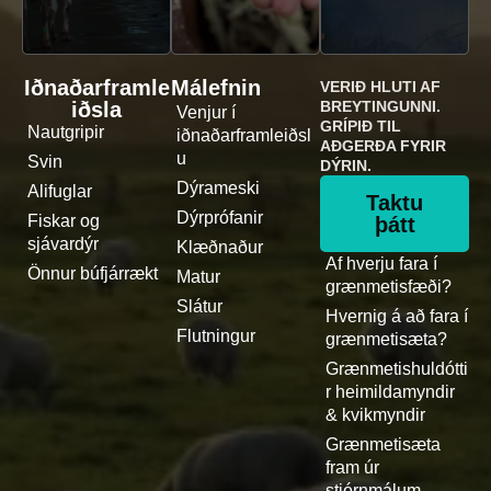
Iðnaðarframle
Málefnin
VERIÐ HLUTI AF
iðsla
BREYTINGUNNI.
Venjur í
GRÍPIÐ TIL
Nautgripir
iðnaðarframleiðsl
AÐGERÐA FYRIR
u
Svin
DÝRIN.
Dýrameski
Alifuglar
Taktu
Dýrprófanir
Fiskar og
þátt
sjávardýr
Klæðnaður
Af hverju fara í
Önnur búfjárrækt
Matur
grænmetisfæði?
Slátur
Hvernig á að fara í
Flutningur
grænmetisæta?
Grænmetishuldótti
r heimildamyndir
& kvikmyndir
Grænmetisæta
fram úr
stjórnmálum