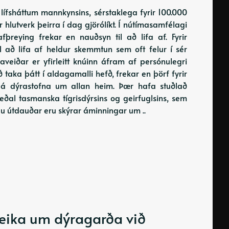
 í lífsháttum mannkynsins, sérstaklega fyrir 100.000
 hlutverk þeirra í dag gjörólíkt. Í nútímasamfélagi
afþreying frekar en nauðsyn til að lifa af. Fyrir
il að lifa af heldur skemmtun sem oft felur í sér
veiðar er yfirleitt knúinn áfram af persónulegri
 taka þátt í aldagamalli hefð, frekar en þörf fyrir
 á dýrastofna um allan heim. Þær hafa stuðlað
ðal tasmanska tígrisdýrsins og geirfuglsins, sem
gu útdauðar eru skýrar áminningar um ..
leika um dýragarða við