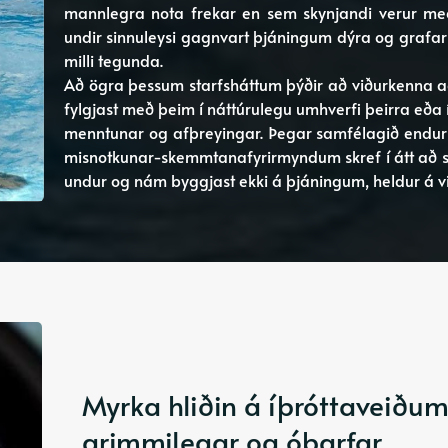
mannlegra nota frekar en sem skynjandi verur með e
undir sinnuleysi gagnvart þjáningum dýra og grafar 
milli tegunda.
Að ögra þessum starfsháttum þýðir að viðurkenna að
fylgjast með þeim í náttúrulegu umhverfi þeirra eða í
menntunar og afþreyingar. Þegar samfélagið endurhu
misnotkunar-skemmtanafyrirmyndum skref í átt að 
undur og nám byggjast ekki á þjáningum, heldur á v
Myrka hliðin á íþróttaveiðum
grimmilegar og óþarfar