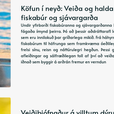
Köfun í neyð: Veiða og halda 
fiskabúr og sjávargarða
Undir yfirborði fiskabúranna og sjávargarðanna 
fágaða ímynd þeirra. Þó að þessir aðdráttarafl 
sem eru innilokuð þar gríðarlega mikið. Frá háh
fiskabúrum til höfrunga sem framkvæma óeðlileg 
frelsi sínu, reisn og náttúrulegri hegðun. Þessi
afleiðingar og sálfræðilegan toll af því að ve
iðnað sem byggir á arðrán fremur en verndun
Veiðiþjófnaður á villtum dýr