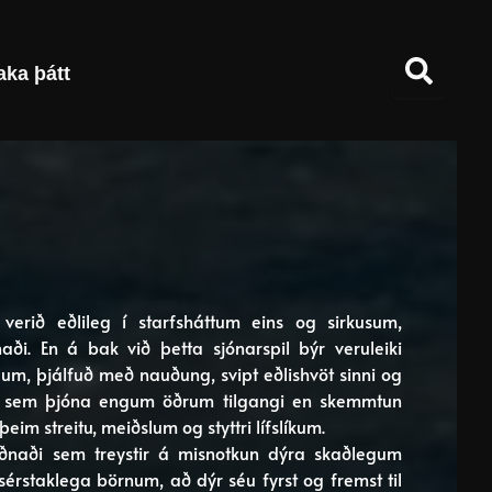
aka þátt
erið eðlileg í starfsháttum eins og sirkusum,
i. En á bak við þetta sjónarspil býr veruleiki
ngum, þjálfuð með nauðung, svipt eðlishvöt sinni og
r sem þjóna engum öðrum tilgangi en skemmtun
im streitu, meiðslum og styttri lífslíkum.
iðnaði sem treystir á misnotkun dýra skaðlegum
staklega börnum, að dýr séu fyrst og fremst til