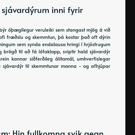
sjávardýrum inni fyrir
býr óþægilegur veruleiki sem stangast mjög á við
lofi fræðslu og skemmtun, þá kostar það oft dýrin
yrningum sem synda endalausa hringi í hrjóstrugum
brögð til að fá lófaklapp, sviptir hald sjávardýr
 grein kannar siðferðileg álitamál, umhverfislegar
iða sjávardýr til skemmtunar manna - og afhjúpar
um: Hin fullkomna svik gegn