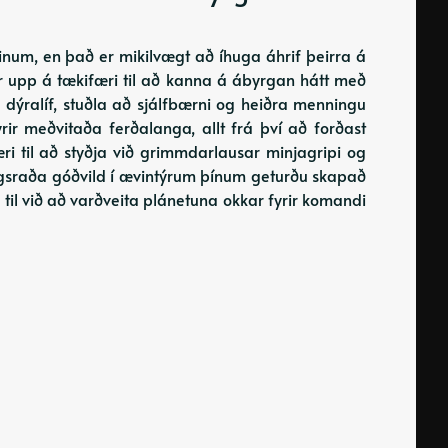
iminum, en það er mikilvægt að íhuga áhrif þeirra á
ur upp á tækifæri til að kanna á ábyrgan hátt með
dýralíf, stuðla að sjálfbærni og heiðra menningu
ir meðvitaða ferðalanga, allt frá því að forðast
ri til að styðja við grimmdarlausar minjagripi og
gsraða góðvild í ævintýrum þínum geturðu skapað
til við að varðveita plánetuna okkar fyrir komandi