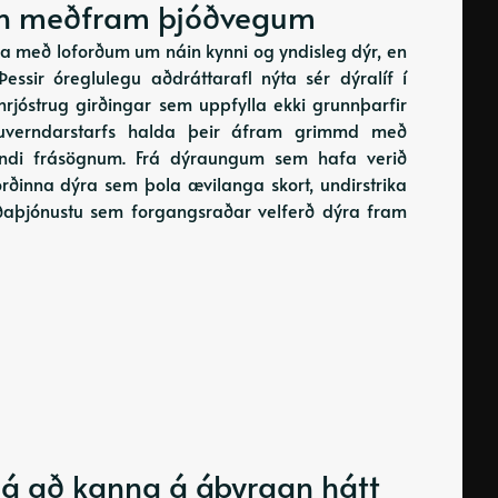
lin meðfram þjóðvegum
a með loforðum um náin kynni og yndisleg dýr, en
 Þessir óreglulegu aðdráttarafl nýta sér dýralíf í
rjóstrug girðingar sem uppfylla ekki grunnþarfir
úruverndarstarfs halda þeir áfram grimmd með
andi frásögnum. Frá dýraungum sem hafa verið
orðinna dýra sem þola ævilanga skort, undirstrika
erðaþjónustu sem forgangsraðar velferð dýra fram
g á að kanna á ábyrgan hátt