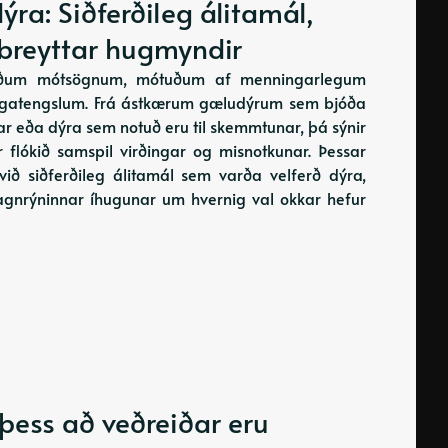
ra: Siðferðileg álitamál,
breyttar hugmyndir
tæðum mótsögnum, mótuðum af menningarlegum
ningatengslum. Frá ástkærum gæludýrum sem bjóða
tar eða dýra sem notuð eru til skemmtunar, þá sýnir
flókið samspil virðingar og misnotkunar. Þessar
ið siðferðileg álitamál sem varða velferð dýra,
agnrýninnar íhugunar um hvernig val okkar hefur
þess að veðreiðar eru