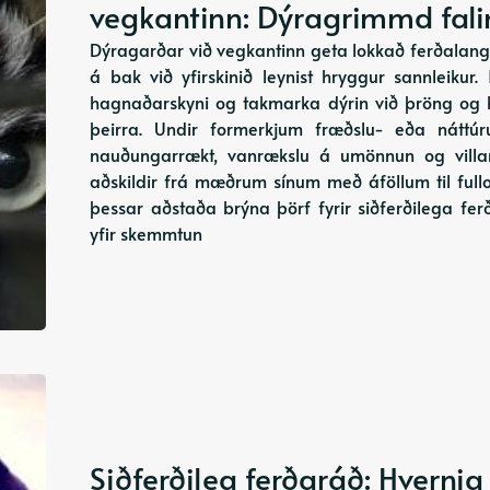
vegkantinn: Dýragrimmd fa
Dýragarðar við vegkantinn geta lokkað ferðalang
á bak við yfirskinið leynist hryggur sannleikur.
hagnaðarskyni og takmarka dýrin við þröng og h
þeirra. Undir formerkjum fræðslu- eða nátt
nauðungarrækt, vanrækslu á umönnun og vill
aðskildir frá mæðrum sínum með áföllum til full
þessar aðstaða brýna þörf fyrir siðferðilega f
yfir skemmtun
Siðferðileg ferðaráð: Hverni