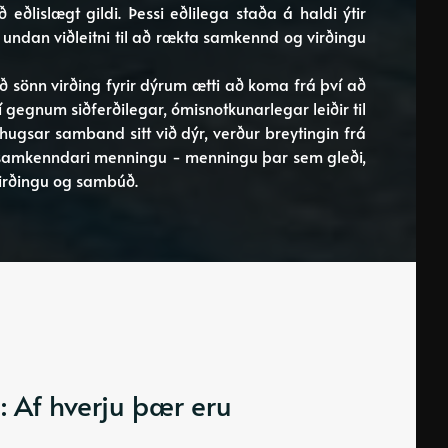
ðlislægt gildi. Þessi eðlilega staða á haldi ýtir
undan viðleitni til að rækta samkennd og virðingu
 sönn virðing fyrir dýrum ætti að koma frá því að
 gegnum siðferðilegar, ómisnotkunarlegar leiðir til
gsar samband sitt við dýr, verður breytingin frá
samkenndari menningu - menningu þar sem gleði,
irðingu og sambúð.
: Af hverju þær eru