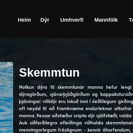
Heim
Dýr
Umhverfi
Mannfólk
T
Skemmtun
Notkun dýra til skemmtunar manna hefur lengi v
dýragörðum, sjávarþjóðgörðum og kappakstursiðnað
þjáningar: villidýr eru lokuð inni í óeðlilegum girði
oft neydd til að framkvæma endurteknar athafni
manna. Þessar aðstæður svipta dýr sjálfstæði, valda þe
Auk siðferðilegra afleiðinga viðhalda skemmtana
menningarlegum frásögnum - kennir áhorfendum, sér