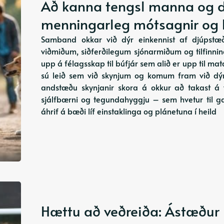
Að kanna tengsl manna og dý
menningarleg mótsagnir og 
Samband okkar við dýr einkennist af djúps
viðmiðum, siðferðilegum sjónarmiðum og tilfin
upp á félagsskap til búfjár sem alið er upp til ma
sú leið sem við skynjum og komum fram við dýr 
andstæðu skynjanir skora á okkur að takast á v
sjálfbærni og tegundahyggju – sem hvetur til g
áhrif á bæði líf einstaklinga og plánetuna í heild
Hættu að veðreiða: Ástæður 