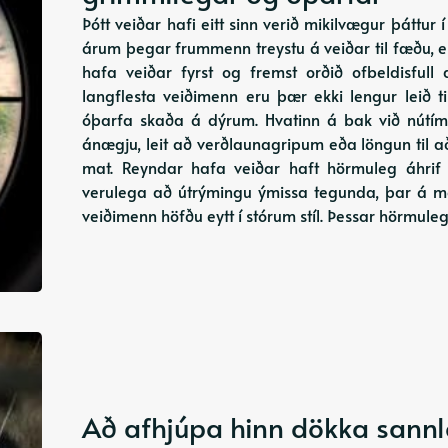
Þótt veiðar hafi eitt sinn verið mikilvægur þáttur
árum þegar frummenn treystu á veiðar til fæðu, er
hafa veiðar fyrst og fremst orðið ofbeldisfull 
langflesta veiðimenn eru þær ekki lengur leið t
óþarfa skaða á dýrum. Hvatinn á bak við nútíma
ánægju, leit að verðlaunagripum eða löngun til að
mat. Reyndar hafa veiðar haft hörmuleg áhrif
verulega að útrýmingu ýmissa tegunda, þar á me
veiðimenn höfðu eytt í stórum stíl. Þessar hörmule
Að afhjúpa hinn dökka sann