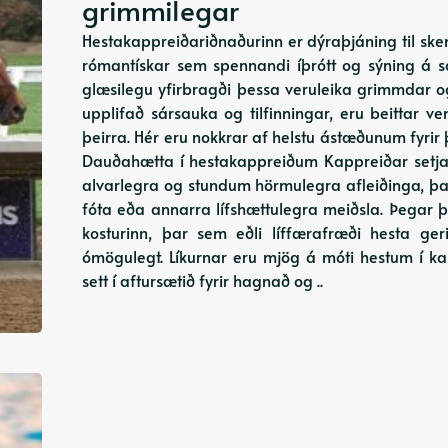
grimmilegar
Hestakappreiðariðnaðurinn er dýraþjáning til sk
rómantískar sem spennandi íþrótt og sýning á s
glæsilegu yfirbragði þessa veruleika grimmdar o
upplifað sársauka og tilfinningar, eru beittar
þeirra. Hér eru nokkrar af helstu ástæðunum fyrir 
Dauðahætta í hestakappreiðum Kappreiðar setja h
alvarlegra og stundum hörmulegra afleiðinga, þa
fóta eða annarra lífshættulegra meiðsla. Þegar þe
kosturinn, þar sem eðli líffærafræði hesta geri
ómögulegt. Líkurnar eru mjög á móti hestum í ka
sett í aftursætið fyrir hagnað og ..