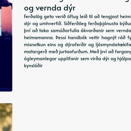
og vernda dýr
Ferðalög geta verið öflug leið til að tengjast he
dýr og umhverfið. Siðferðileg ferðaþjónusta býð
því að taka samúðarfulla ákvarðanir sem vernda 
heimamanna. Þessi handbók veitir hagnýt ráð fyr
misnotkun eins og dýraferðir og ljósmyndatækifæ
matargerð með jurtaafurðum. Með því að forgan
ógleymanlegar upplifanir sem virða dýr og hjálpa 
kynslóðir