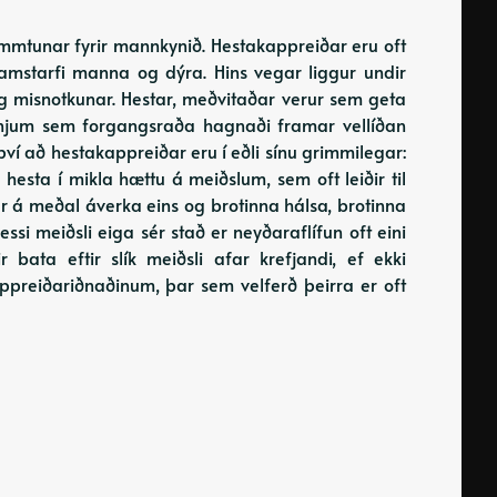
emmtunar fyrir mannkynið. Hestakappreiðar eru oft
amstarfi manna og dýra. Hins vegar liggur undir
g misnotkunar. Hestar, meðvitaðar verur sem geta
 venjum sem forgangsraða hagnaði framar vellíðan
því að hestakappreiðar eru í eðli sínu grimmilegar:
esta í mikla hættu á meiðslum, sem oft leiðir til
r á meðal áverka eins og brotinna hálsa, brotinna
ssi meiðsli eiga sér stað er neyðaraflífun oft eini
r bata eftir slík meiðsli afar krefjandi, ef ekki
ppreiðariðnaðinum, þar sem velferð þeirra er oft