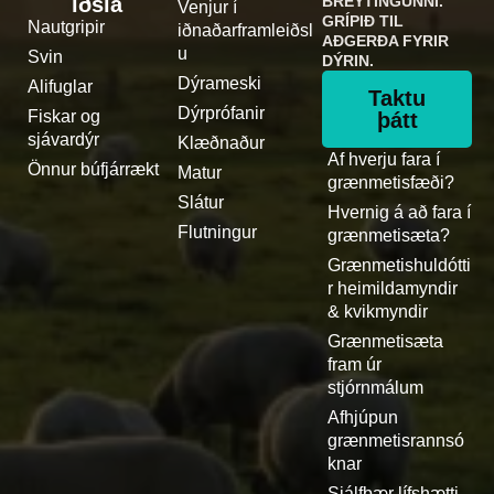
iðsla
BREYTINGUNNI.
Venjur í
GRÍPIÐ TIL
Nautgripir
iðnaðarframleiðsl
AÐGERÐA FYRIR
u
Svin
DÝRIN.
Dýrameski
Alifuglar
Taktu
Dýrprófanir
Fiskar og
þátt
sjávardýr
Klæðnaður
Af hverju fara í
Önnur búfjárrækt
Matur
grænmetisfæði?
Slátur
Hvernig á að fara í
Flutningur
grænmetisæta?
Grænmetishuldótti
r heimildamyndir
& kvikmyndir
Grænmetisæta
fram úr
stjórnmálum
Afhjúpun
grænmetisrannsó
knar
Sjálfbær lífshætti