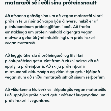
mataræði sé í eðli sínu próteinsnautt
Að afsanna goðsögnina um að vegan mataræði skorti
prótein felur í sér að varpa ljósi á hversu mikið er af
plöntubundnum próteingjöfum í boði. Að fræða
einstaklinga um próteininnihald algengra vegan
matvæla getur útrýmt misskilningi um próteinskort í
vegan mataræði.
Að leggja áherslu á próteingæði og lífvirkni
plöntupróteina getur sýnt fram á virkni þeirra við að
uppfylla próteinþarfir. Að skilja próteinþarfir
mismunandi aldurshópa og virknistiga getur hjálpað
veganistum að sníða mataræði sitt að sínum sérþörfum.
Að viðurkenna hlutverk vel skipulagðs vegan mataræðis
í að uppfylla próteinþörf getur véfengt hugmyndina um
próteinskort í veganisma.