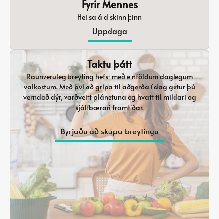
Fyrir Mennes
Heilsa á diskinn þinn
Uppdaga
Taktu þátt
Raunveruleg breyting hefst með einföldum daglegum
valkostum. Með því að grípa til aðgerða í dag getur þú
verndað dýr, varðveitt plánetuna og hvatt til mildari og
sjálfbærari framtíðar.
Byrjaðu að skapa breytingu