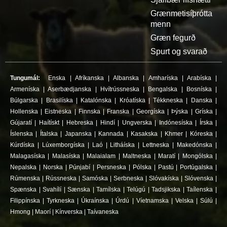
Grænmetisíþrótta
menn
Græn fegurð
Spurt og svarað
Tungumál:
Enska
|
Afríkanska
|
Albanska
|
Amharíska
|
Arabíska
|
Armeníska
|
Aserbædjanska
|
Hvítrússneska
|
Bengalska
|
Bosníska
|
Búlgarska
|
Brasilíska
|
Katalónska
|
Króatíska
|
Tékkneska
|
Danska
|
Hollenska
|
Eistneska
|
Finnska
|
Franska
|
Georgíska
|
Þýska
|
Gríska
|
Gújaratí
|
Haítískt
|
Hebreska
|
Hindí
|
Ungverska
|
Indónesíska
|
Írska
|
Íslenska
|
Ítalska
|
Japanska
|
Kannada
|
Kasakska
|
Khmer
|
Kóreska
|
Kúrdíska
|
Lúxemborgíska
|
Laó
|
Litháíska
|
Lettneska
|
Makedónska
|
Malagasíska
|
Malasíska
|
Malaialam
|
Maltneska
|
Maratí
|
Mongólska
|
Nepalska
|
Norska
|
Púnjabí
|
Persneska
|
Pólska
|
Pastú
|
Portúgalska
|
Rúmenska
|
Rússneska
|
Samóska
|
Serbneska
|
Slóvakíska
|
Slóvenska
|
Spænska
|
Svahílí
|
Sænska
|
Tamílska
|
Telúgú
|
Tadsjikska
|
Taílenska
|
Filippínska
|
Tyrkneska
|
Úkraínska
|
Úrdú
|
Víetnamska
|
Velska
|
Súlú
|
Hmong
|
Maorí
|
Kínverska
|
Taívaneska