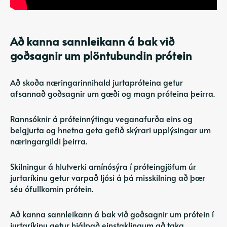
Að kanna sannleikann á bak við
goðsagnir um plöntubundin prótein
Að skoða næringarinnihald jurtapróteina getur
afsannað goðsagnir um gæði og magn próteina þeirra.
Rannsóknir á próteinnýtingu veganafurða eins og
belgjurta og hnetna geta gefið skýrari upplýsingar um
næringargildi þeirra.
Skilningur á hlutverki amínósýra í próteingjöfum úr
jurtaríkinu getur varpað ljósi á þá misskilning að þær
séu ófullkomin prótein.
Að kanna sannleikann á bak við goðsagnir um prótein í
jurtaríkinu getur hjálpað einstaklingum að taka