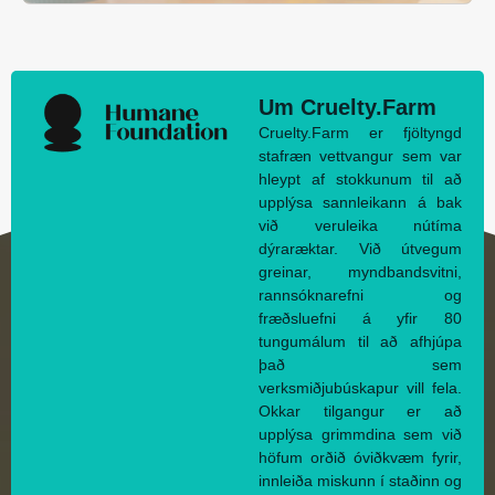
Um Cruelty.Farm
Cruelty.Farm er fjöltyngd
stafræn vettvangur sem var
hleypt af stokkunum til að
upplýsa sannleikann á bak
við veruleika nútíma
dýraræktar. Við útvegum
greinar, myndbandsvitni,
rannsóknarefni og
fræðsluefni á yfir 80
tungumálum til að afhjúpa
það sem
verksmiðjubúskapur vill fela.
Okkar tilgangur er að
upplýsa grimmdina sem við
höfum orðið óviðkvæm fyrir,
innleiða miskunn í staðinn og