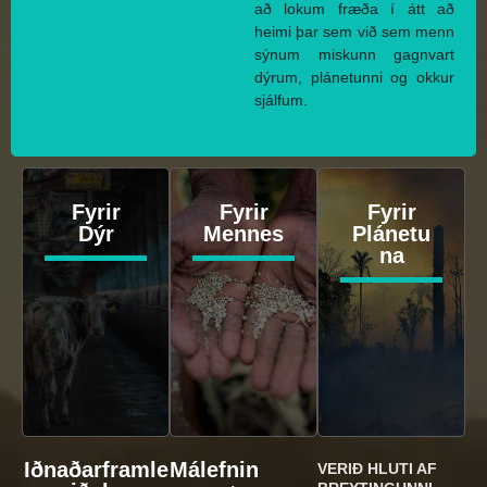
að lokum fræða í átt að
heimi þar sem við sem menn
sýnum miskunn gagnvart
dýrum, plánetunni og okkur
sjálfum.
Fyrir
Fyrir
Fyrir
Dýr
Mennes
Plánetu
na
Iðnaðarframle
Málefnin
VERIÐ HLUTI AF