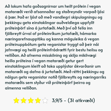
Að lokum hafa goðsagnirnar um heilt prótein í vegan
mataræði verið afsannaðar og staðreyndir varpað ljósi
á þær. Það er ljóst að með vandlegri skipulagningu og
þekkingu geta einstaklingar auðveldlega uppfyllt
próteinþörf sína á jurtafæði. Með því að fella inn
fjölbreytt úrval af próteinríkum jurtafæði, hámarka
næringarefnaupptöku og kanna möguleika á vegan
próteinuppbótum geta veganistar tryggt að þeir nái
jafnvægi og heilli próteinfrádrætti fyrir bestu heilsu og
vellíðan. Að afnema misskilning og skilja mikilvægi
heilla próteina í vegan mataræði getur gert
einstaklingum kleift að taka upplýstar ákvarðanir um
mataræði og dafna á jurtafæði. Með réttri þekkingu og
nálgun geta veganistar notið fjölbreytts og næringarríks
mataræðis sem styður við próteinþörf þeirra og
almenna vellíðan.
3,9/5 - (31 atkvæði)