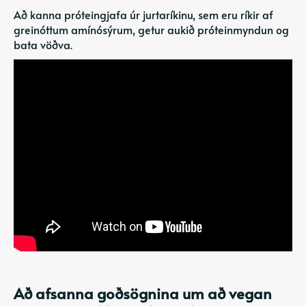
Að kanna próteingjafa úr jurtaríkinu, sem eru ríkir af
greinóttum amínósýrum, getur aukið próteinmyndun og
bata vöðva.
Að afsanna goðsögnina um að vegan