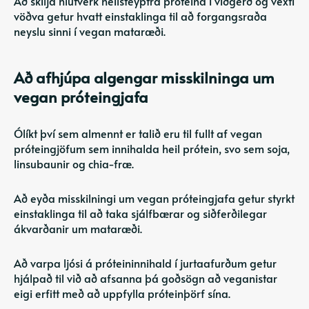
Að skilja hlutverk heilsteyptra próteina í viðgerð og vexti
vöðva getur hvatt einstaklinga til að forgangsraða
neyslu sinni í vegan mataræði.
Að afhjúpa algengar misskilninga um
vegan próteingjafa
Ólíkt því sem almennt er talið eru til fullt af vegan
próteingjöfum sem innihalda heil prótein, svo sem soja,
linsubaunir og chia-fræ.
Að eyða misskilningi um vegan próteingjafa getur styrkt
einstaklinga til að taka sjálfbærar og siðferðilegar
ákvarðanir um mataræði.
Að varpa ljósi á próteininnihald í jurtaafurðum getur
hjálpað til við að afsanna þá goðsögn að veganistar
eigi erfitt með að uppfylla próteinþörf sína.