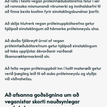
Að rata í heimi vegan próteinfæðubótarefna felur í sér
að rannsaka mismunandi vörumerki og innihaldsefni til
að finna besta kostinn fyrir einstaklingsbundnar þarfir.
Að skilja hlutverk vegan próteinuppbótarefna getur
hjálpað einstaklingum að hámarka próteinneyslu sína.
Að skoða fjölbreytt úrval af vegan
próteinfæðubótarefnum getur hjálpað einstaklingum
að taka upplýstar ákvarðanir varðandi
líkamsræktarmarkmið sín.
Að fella vegan próteinuppbót inn í hollt mataræði getur
verið þægileg leið til að auka próteinneyslu og styðja
við vöðvaheilsu.
Að afsanna goðsögnina um að
veganistar skorti nauðsynlegar