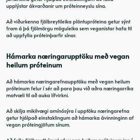
upplýstar ákvarðanir um próteinneyslu sína.
Að viðurkenna fjölbreytileika plöntupróteina getur sýnt
fram á þá fjölmörgu möguleika sem veganistar hafa til
að uppfylla próteinþarfir sínar.
Hámarka næringarupptöku með vegan
heilum próteinum
Að hámarka næringarefnaupptöku með vegan heilum
próteinum felur í sér að para þau við aðra næringarríka
matvæli til að auka lífvirkni.
Að skilja mikilvægi amínósýra í upptöku næringarefna
getur hjálpað einstaklingum að hámarka ávinninginn af
vegan próteingjöfum sínum.
Að fella fjölbreytt úrval af vegan heilum próteinum inn í