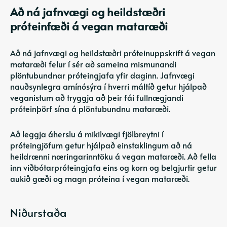
Að ná jafnvægi og heildstæðri
próteinfæði á vegan mataræði
Að ná jafnvægi og heildstæðri próteinuppskrift á vegan
mataræði felur í sér að sameina mismunandi
plöntubundnar próteingjafa yfir daginn. Jafnvægi
nauðsynlegra amínósýra í hverri máltíð getur hjálpað
veganistum að tryggja að þeir fái fullnægjandi
próteinþörf sína á plöntubundnu mataræði.
Að leggja áherslu á mikilvægi fjölbreytni í
próteingjöfum getur hjálpað einstaklingum að ná
heildrænni næringarinntöku á vegan mataræði. Að fella
inn viðbótarpróteingjafa eins og korn og belgjurtir getur
aukið gæði og magn próteina í vegan mataræði.
Niðurstaða