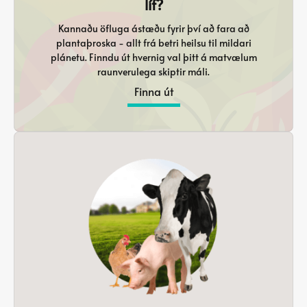
líf?
Kannaðu öfluga ástæðu fyrir því að fara að
plantaþroska - allt frá betri heilsu til mildari
plánetu. Finndu út hvernig val þitt á matvælum
raunverulega skiptir máli.
Finna út