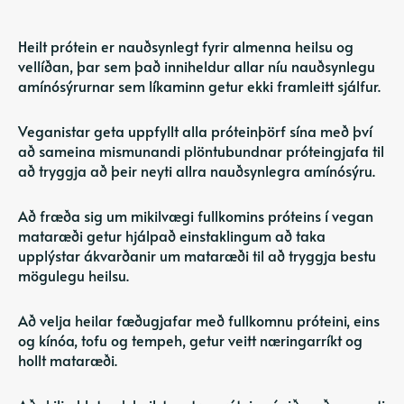
Heilt prótein er nauðsynlegt fyrir almenna heilsu og
vellíðan, þar sem það inniheldur allar níu nauðsynlegu
amínósýrurnar sem líkaminn getur ekki framleitt sjálfur.
Veganistar geta uppfyllt alla próteinþörf sína með því
að sameina mismunandi plöntubundnar próteingjafa til
að tryggja að þeir neyti allra nauðsynlegra amínósýru.
Að fræða sig um mikilvægi fullkomins próteins í vegan
mataræði getur hjálpað einstaklingum að taka
upplýstar ákvarðanir um mataræði til að tryggja bestu
mögulegu heilsu.
Að velja heilar fæðugjafar með fullkomnu próteini, eins
og kínóa, tofu og tempeh, getur veitt næringarríkt og
hollt mataræði.