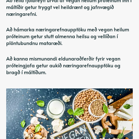
máltíðir getur tryggt vel heildrænt og jafnvægið
næringarefni.
Að hámarka næringarefnaupptöku með vegan heilum
próteinum getur stutt almenna heilsu og vellíðan í
plöntubundnu mataræði.
Að kanna mismunandi eldunaraðferðir fyrir vegan
próteingjafa getur aukið næringarefnaupptöku og
bragð í máltíðum.