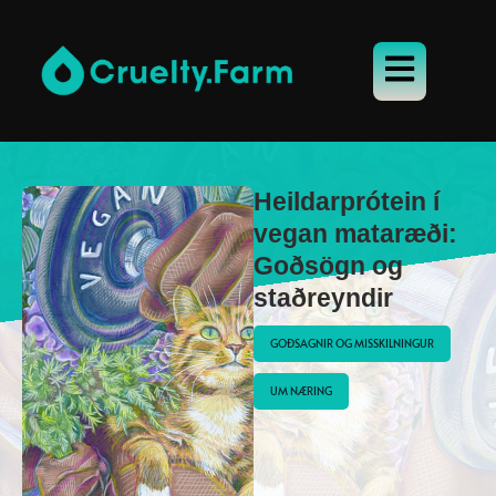
Heildarprótein í
vegan mataræði:
Goðsögn og
staðreyndir
GOÐSAGNIR OG MISSKILNINGUR
UM NÆRING