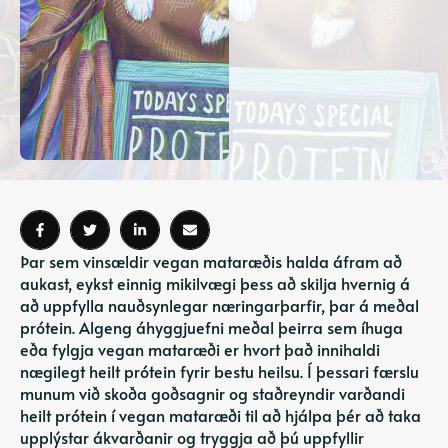
Þar sem vinsældir vegan mataræðis halda áfram að
aukast, eykst einnig mikilvægi þess að skilja hvernig á
að uppfylla nauðsynlegar næringarþarfir, þar á meðal
prótein. Algeng áhyggjuefni meðal þeirra sem íhuga
eða fylgja vegan mataræði er hvort það innihaldi
nægilegt heilt prótein fyrir bestu heilsu. Í þessari færslu
munum við skoða goðsagnir og staðreyndir varðandi
heilt prótein í vegan mataræði til að hjálpa þér að taka
upplýstar ákvarðanir og tryggja að þú uppfyllir