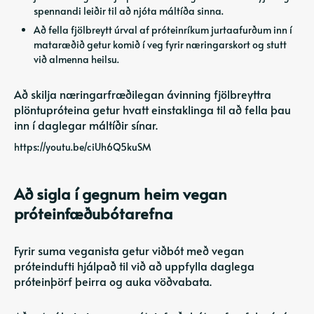
spennandi leiðir til að njóta máltíða sinna.
Að fella fjölbreytt úrval af próteinríkum jurtaafurðum inn í
mataræðið getur komið í veg fyrir næringarskort og stutt
við almenna heilsu.
Að skilja næringarfræðilegan ávinning fjölbreyttra
plöntupróteina getur hvatt einstaklinga til að fella þau
inn í daglegar máltíðir sínar.
https://youtu.be/ciUh6Q5kuSM
Að sigla í gegnum heim vegan
próteinfæðubótarefna
Fyrir suma veganista getur viðbót með vegan
próteindufti hjálpað til við að uppfylla daglega
próteinþörf þeirra og auka vöðvabata.