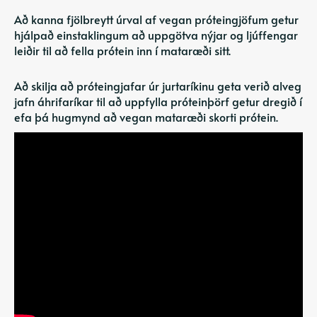
Að kanna fjölbreytt úrval af vegan próteingjöfum getur
hjálpað einstaklingum að uppgötva nýjar og ljúffengar
leiðir til að fella prótein inn í mataræði sitt.
Að skilja að próteingjafar úr jurtaríkinu geta verið alveg
jafn áhrifaríkar til að uppfylla próteinþörf getur dregið í
efa þá hugmynd að vegan mataræði skorti prótein.