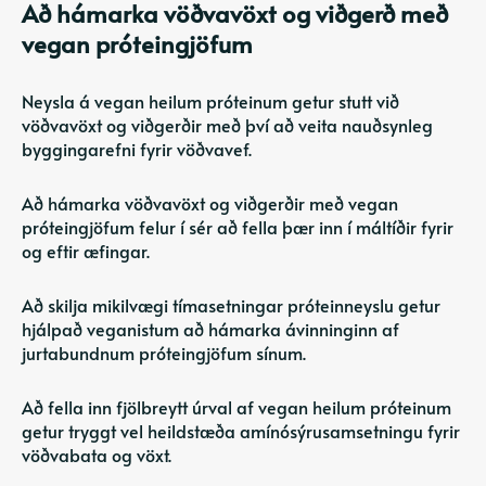
Að hámarka vöðvavöxt og viðgerð með
vegan próteingjöfum
Neysla á vegan heilum próteinum getur stutt við
vöðvavöxt og viðgerðir með því að veita nauðsynleg
byggingarefni fyrir vöðvavef.
Að hámarka vöðvavöxt og viðgerðir með vegan
próteingjöfum felur í sér að fella þær inn í máltíðir fyrir
og eftir æfingar.
Að skilja mikilvægi tímasetningar próteinneyslu getur
hjálpað veganistum að hámarka ávinninginn af
jurtabundnum próteingjöfum sínum.
Að fella inn fjölbreytt úrval af vegan heilum próteinum
getur tryggt vel heildstæða amínósýrusamsetningu fyrir
vöðvabata og vöxt.