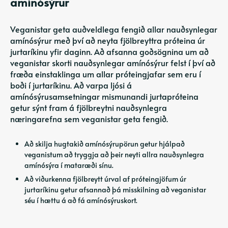
amínósýrur
Veganistar geta auðveldlega fengið allar nauðsynlegar
amínósýrur með því að neyta fjölbreyttra próteina úr
jurtaríkinu yfir daginn. Að afsanna goðsögnina um að
veganistar skorti nauðsynlegar amínósýrur felst í því að
fræða einstaklinga um allar próteingjafar sem eru í
boði í jurtaríkinu. Að varpa ljósi á
amínósýrusamsetningar mismunandi jurtapróteina
getur sýnt fram á fjölbreytni nauðsynlegra
næringarefna sem veganistar geta fengið.
Að skilja hugtakið amínósýrupörun getur hjálpað
veganistum að tryggja að þeir neyti allra nauðsynlegra
amínósýra í mataræði sínu.
Að viðurkenna fjölbreytt úrval af próteingjöfum úr
jurtaríkinu getur afsannað þá misskilning að veganistar
séu í hættu á að fá amínósýruskort.