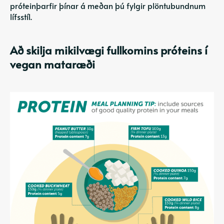
próteinþarfir þínar á meðan þú fylgir plöntubundnum
lífsstíl.
Að skilja mikilvægi fullkomins próteins í
vegan mataræði