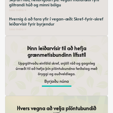
glitrandi húð og minni bólgu
Lesa meira »
Hvernig á að fara yfir í vegan-æði: Skref-fyrir-skref
leiðarvísir fyrir byrjendur
Lesa meira »
Þinn leiðarvísir til að hefja
grænmetisbundinn lífsstíl
Uppgötvaðu einföld skref, snjöll ráð og gagnleg
úrræði til að hefja þín plöntubundna ferðalag með
öryggi og auðveldlega.
Byrjaðu núna
Hvers vegna að velja plöntubundið