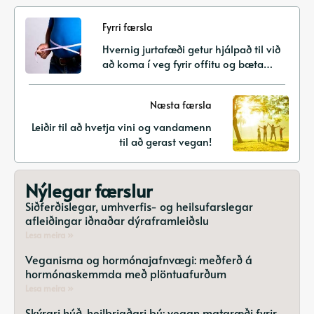
Fyrri færsla
Hvernig jurtafæði getur hjálpað til við
að koma í veg fyrir offitu og bæta
efnaskiptaheilsu
Næsta færsla
Leiðir til að hvetja vini og vandamenn
til að gerast vegan!
Nýlegar færslur
Siðferðislegar, umhverfis- og heilsufarslegar
afleiðingar iðnaðar dýraframleiðslu
Lesa meira »
Veganisma og hormónajafnvægi: meðferð á
hormónaskemmda með plöntuafurðum
Lesa meira »
Skýrari húð, heilbrigðari þú: vegan mataræði fyrir