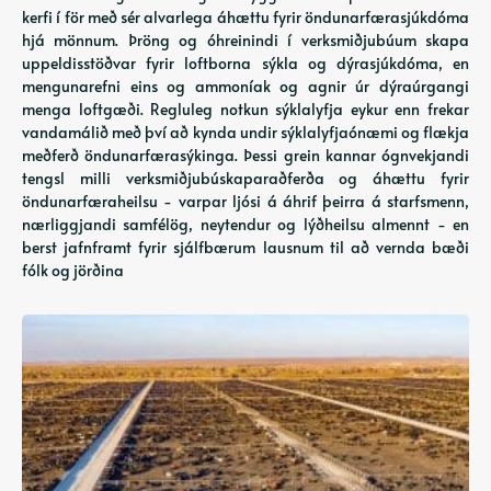
kerfi í för með sér alvarlega áhættu fyrir öndunarfærasjúkdóma
hjá mönnum. Þröng og óhreinindi í verksmiðjubúum skapa
uppeldisstöðvar fyrir loftborna sýkla og dýrasjúkdóma, en
mengunarefni eins og ammoníak og agnir úr dýraúrgangi
menga loftgæði. Regluleg notkun sýklalyfja eykur enn frekar
vandamálið með því að kynda undir sýklalyfjaónæmi og flækja
meðferð öndunarfærasýkinga. Þessi grein kannar ógnvekjandi
tengsl milli verksmiðjubúskaparaðferða og áhættu fyrir
öndunarfæraheilsu - varpar ljósi á áhrif þeirra á starfsmenn,
nærliggjandi samfélög, neytendur og lýðheilsu almennt - en
berst jafnframt fyrir sjálfbærum lausnum til að vernda bæði
fólk og jörðina