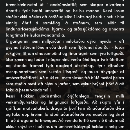
brennisteinsvetni út í andrúmsloftið, sem skapar alvarlega
áhættu fyrir bæði umhverfið og heilsu manna. Þessi losun
stuðlar ekki aðeins að óstöðugleika í loftslagi heldur hefur hún
einnig áhrif á samfélög á staðnum, sem leiðir til
öndunarfærasjúkdóma, hjarta- og æðasjúkdóma og annarra
langtíma heilsufarsvandamála.
Úrgangurinn sem milljarðar innilokaðra dýra mynda - oft
geymd í stórum lónum eða dreift sem fljótandi áburður - losar
rokgjörn lífræn efnasambönd og fínar agnir sem rýra loftgæði.
Starfsmenn og íbúar í nágrenninu verða óhóflega fyrir áhrifum
og standa frammi fyrir daglegri útsetningu fyrir eitruðum
mengunarefnum sem skerða lífsgæði og auka áhyggjur af
umhverfisréttlæti. Að auki eru metanlosun frá búfé meðal þeirra
sem stuðla mest að hlýnun jarðar, sem eykur brýnni þörf á að
taka á þessu vandamáli.
Þessi flokkur undirstrikar órjúfanlega tengslin milli
verksmiðjuræktar og hnignunar loftgæða. Að skipta yfir í
sjálfbær matvælakerfi, draga úr þörf fyrir iðnaðarafurðir dýra
og taka upp hreinni landbúnaðaraðferðir eru nauðsynleg skref
til að draga úr loftmengun. Að vernda loftið sem við öndum að
okkur snýst ekki aðeins um umhverfisábyrgð heldur einnig um