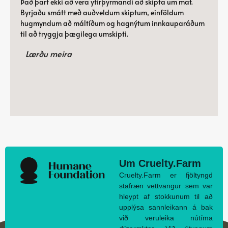
Það þarf ekki að vera yfirþyrmandi að skipta um mat.
Byrjaðu smátt með auðveldum skiptum, einföldum
hugmyndum að máltíðum og hagnýtum innkauparáðum
til að tryggja þægilega umskipti.
Lærðu meira
Um Cruelty.Farm
Cruelty.Farm er fjöltyngd
stafræn vettvangur sem var
hleypt af stokkunum til að
upplýsa sannleikann á bak
við veruleika nútíma