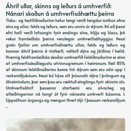
Áhrif ullar, skinns og leðurs á umhverfið:
Nánari skoðun á umhverfisáhættu þeirra
Tísku- og textíliðnaðurinn hefur lengi verið tengdur notkun efna
eins og ullar, felds og leðurs, sem eru unnin úr dýrum. Þó að þessi
efni hafi verið lofsungin fyrir endingu sína, hlýju og lúxus, þá
vekur framleiðsla þeirra verulegar umhverfisáhyggjur. Þessi
grein fjallar um umhverfisáhættu ullar, felds og leðurs og
kannar áhrif þeirra á vistkerfi, velferð dýra og jörðina í heild.
Hvernig feldframleiðsla skaðar umhverfið Feldiðnaðurinn er einn
af umhverfisskaðlegustu atvinnugreinum í heiminum. Heil 85%
af skinnum feldiðnaðarins koma frá dýrum sem eru alin upp í
verksmiðjubúum. Þessi bú hýsa oft þúsundir dýra í þröngum og
óhreinindum, þar sem þau eru ræktuð eingöngu fyrir skinnin sín.
Umhverfisáhrif þessarar starfsemi eru alvarleg og
afleiðingarnar ná langt út fyrir nánasta umhverfi búanna. 1.
Uppsöfnun úrgangs og mengun Hvert dýr í þessum verksmiðjum
..