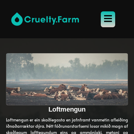
Loftmengun
Loftmengun er ein skaðlegasta en jafnframt vanmetin afleiðing
iðnaðarræktar dýra. Þétt fóðrunarstarfsemi losar mikið magn af
skaðlegum lofttegundum eins og ammóníaki, metani og