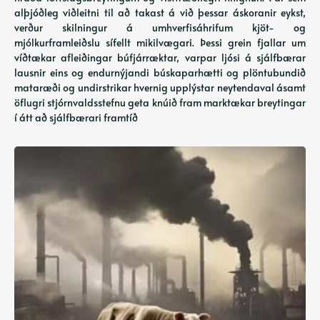
alþjóðleg viðleitni til að takast á við þessar áskoranir eykst,
verður skilningur á umhverfisáhrifum kjöt- og
mjólkurframleiðslu sífellt mikilvægari. Þessi grein fjallar um
víðtækar afleiðingar búfjárræktar, varpar ljósi á sjálfbærar
lausnir eins og endurnýjandi búskaparhætti og plöntubundið
mataræði og undirstrikar hvernig upplýstar neytendaval ásamt
öflugri stjórnvaldsstefnu geta knúið fram marktækar breytingar
í átt að sjálfbærari framtíð