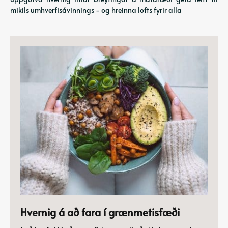
mikils umhverfisávinnings - og hreinna lofts fyrir alla
Hvernig á að fara í grænmetisfæði