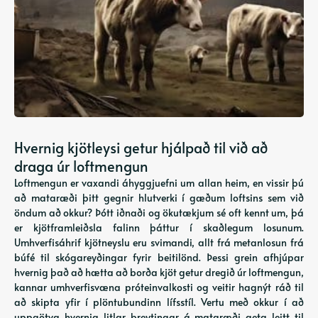
Hvernig kjötleysi getur hjálpað til við að
draga úr loftmengun
Loftmengun er vaxandi áhyggjuefni um allan heim, en vissir þú
að mataræði þitt gegnir hlutverki í gæðum loftsins sem við
öndum að okkur? Þótt iðnaði og ökutækjum sé oft kennt um, þá
er kjötframleiðsla falinn þáttur í skaðlegum losunum.
Umhverfisáhrif kjötneyslu eru svimandi, allt frá metanlosun frá
búfé til skógareyðingar fyrir beitilönd. Þessi grein afhjúpar
hvernig það að hætta að borða kjöt getur dregið úr loftmengun,
kannar umhverfisvæna próteinvalkosti og veitir hagnýt ráð til
að skipta yfir í plöntubundinn lífsstíl. Vertu með okkur í að
uppgötva hvernig litlar breytingar á mataræði geta leitt til