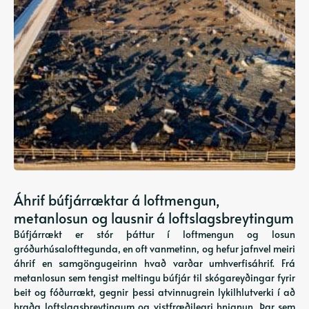
Áhrif búfjárræktar á loftmengun,
metanlosun og lausnir á loftslagsbreytingum
Búfjárrækt er stór þáttur í loftmengun og losun
gróðurhúsalofttegunda, en oft vanmetinn, og hefur jafnvel meiri
áhrif en samgöngugeirinn hvað varðar umhverfisáhrif. Frá
metanlosun sem tengist meltingu búfjár til skógareyðingar fyrir
beit og fóðurrækt, gegnir þessi atvinnugrein lykilhlutverki í að
hraða loftslagsbreytingum og vistfræðilegri hnignun. Þar sem