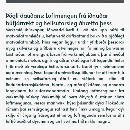
Þögli dauðans: Loftmengun frá iðnaðar
búfjárrækt og heilsufarsleg áhætta þess
Verksmiðjubúskapur, iðnvædd kerfi til að ala upp búfé til
matvælaframleiðslu, hefur verið drifkraftur á bak við alþjóðlegt
matvælaframboð. Hins vegar liggur undir yfirborði þessarar
mjög skilvirku og arðbæru atvinnugreinar falinn og banvænn
kostnaður: loftmengun. Losun frá verksmiðjubúum, þar á meðal
ammoníak, metan, agnir og aðrar skaðlegar lofttegundir, hefur
í för með sér verulega heilsufarsáhættu bæði fyrir heimamenn
og almenning. Þessi tegund umhverfisspjöllunar fer oft fram hjá
neinum, en heilsufarsleg áhrif eru víðtæk og leiða til
öndunarfærasjúkdóma, hjarta- og æðasjúkdóma og annarra
langvinnra heilsufarsvandamála. Umfang loftmengunar frá
verksmiðjubúskap Verksmiðjubú bera ábyrgð á stórum hluta
loftmengunar. Þessar mannvirki hýsa þúsundir dýra í lokuðum
rýmum þar sem úrgangur safnast fyrir í miklu magni. Þegar dýr
skilja út úrgang frásogast efnin og lofttegundir sem losna út í
loftið bæði af dýrunum og umhverfinu. Hið mikla magn ..