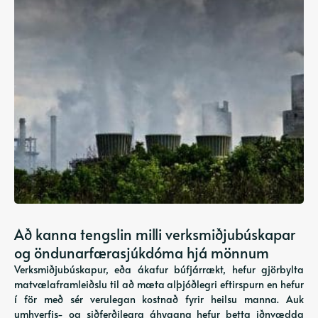
Að kanna tengslin milli verksmiðjubúskapar
og öndunarfærasjúkdóma hjá mönnum
Verksmiðjubúskapur, eða ákafur búfjárrækt, hefur gjörbylta
matvælaframleiðslu til að mæta alþjóðlegri eftirspurn en hefur
í för með sér verulegan kostnað fyrir heilsu manna. Auk
umhverfis- og siðferðilegra áhyggna hefur þetta iðnvædda