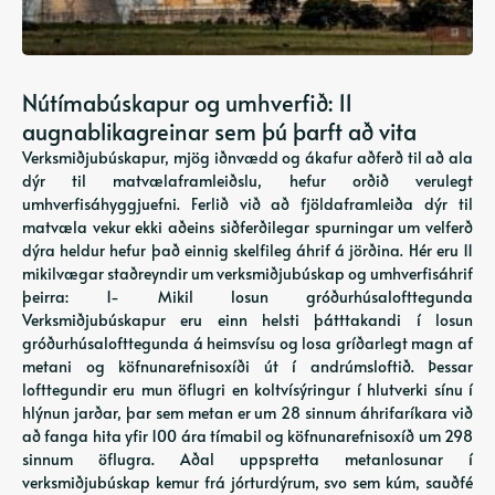
Nútímabúskapur og umhverfið: 11
augnablikagreinar sem þú þarft að vita
Verksmiðjubúskapur, mjög iðnvædd og ákafur aðferð til að ala
dýr til matvælaframleiðslu, hefur orðið verulegt
umhverfisáhyggjuefni. Ferlið við að fjöldaframleiða dýr til
matvæla vekur ekki aðeins siðferðilegar spurningar um velferð
dýra heldur hefur það einnig skelfileg áhrif á jörðina. Hér eru 11
mikilvægar staðreyndir um verksmiðjubúskap og umhverfisáhrif
þeirra: 1- Mikil losun gróðurhúsalofttegunda
Verksmiðjubúskapur eru einn helsti þátttakandi í losun
gróðurhúsalofttegunda á heimsvísu og losa gríðarlegt magn af
metani og köfnunarefnisoxíði út í andrúmsloftið. Þessar
lofttegundir eru mun öflugri en koltvísýringur í hlutverki sínu í
hlýnun jarðar, þar sem metan er um 28 sinnum áhrifaríkara við
að fanga hita yfir 100 ára tímabil og köfnunarefnisoxíð um 298
sinnum öflugra. Aðal uppspretta metanlosunar í
verksmiðjubúskap kemur frá jórturdýrum, svo sem kúm, sauðfé