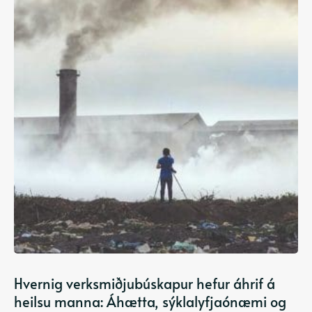
Hvernig verksmiðjubúskapur hefur áhrif á
heilsu manna: Áhætta, sýklalyfjaónæmi og