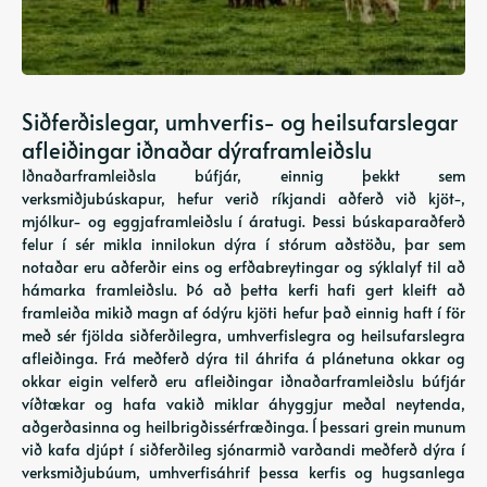
Siðferðislegar, umhverfis- og heilsufarslegar
afleiðingar iðnaðar dýraframleiðslu
Iðnaðarframleiðsla búfjár, einnig þekkt sem
verksmiðjubúskapur, hefur verið ríkjandi aðferð við kjöt-,
mjólkur- og eggjaframleiðslu í áratugi. Þessi búskaparaðferð
felur í sér mikla innilokun dýra í stórum aðstöðu, þar sem
notaðar eru aðferðir eins og erfðabreytingar og sýklalyf til að
hámarka framleiðslu. Þó að þetta kerfi hafi gert kleift að
framleiða mikið magn af ódýru kjöti hefur það einnig haft í för
með sér fjölda siðferðilegra, umhverfislegra og heilsufarslegra
afleiðinga. Frá meðferð dýra til áhrifa á plánetuna okkar og
okkar eigin velferð eru afleiðingar iðnaðarframleiðslu búfjár
víðtækar og hafa vakið miklar áhyggjur meðal neytenda,
aðgerðasinna og heilbrigðissérfræðinga. Í þessari grein munum
við kafa djúpt í siðferðileg sjónarmið varðandi meðferð dýra í
verksmiðjubúum, umhverfisáhrif þessa kerfis og hugsanlega