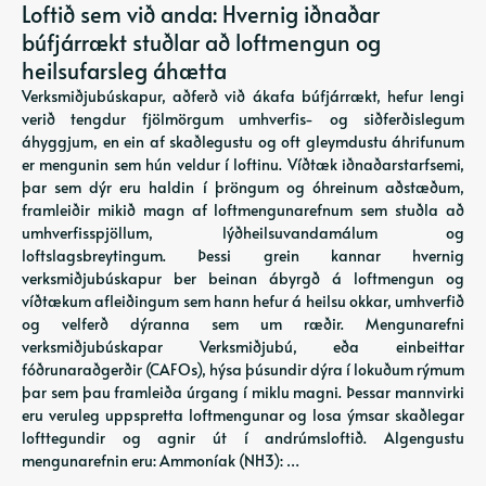
Loftið sem við anda: Hvernig iðnaðar
búfjárrækt stuðlar að loftmengun og
heilsufarsleg áhætta
Verksmiðjubúskapur, aðferð við ákafa búfjárrækt, hefur lengi
verið tengdur fjölmörgum umhverfis- og siðferðislegum
áhyggjum, en ein af skaðlegustu og oft gleymdustu áhrifunum
er mengunin sem hún veldur í loftinu. Víðtæk iðnaðarstarfsemi,
þar sem dýr eru haldin í þröngum og óhreinum aðstæðum,
framleiðir mikið magn af loftmengunarefnum sem stuðla að
umhverfisspjöllum, lýðheilsuvandamálum og
loftslagsbreytingum. Þessi grein kannar hvernig
verksmiðjubúskapur ber beinan ábyrgð á loftmengun og
víðtækum afleiðingum sem hann hefur á heilsu okkar, umhverfið
og velferð dýranna sem um ræðir. Mengunarefni
verksmiðjubúskapar Verksmiðjubú, eða einbeittar
fóðrunaraðgerðir (CAFOs), hýsa þúsundir dýra í lokuðum rýmum
þar sem þau framleiða úrgang í miklu magni. Þessar mannvirki
eru veruleg uppspretta loftmengunar og losa ýmsar skaðlegar
lofttegundir og agnir út í andrúmsloftið. Algengustu
mengunarefnin eru: Ammoníak (NH3): …