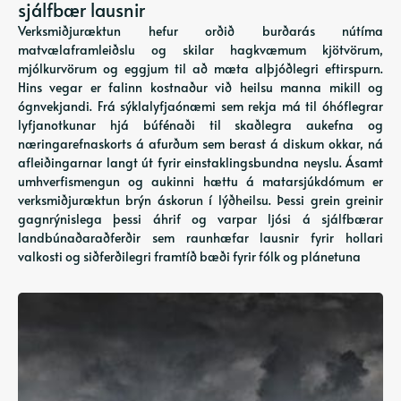
sjálfbær lausnir
Verksmiðjuræktun hefur orðið burðarás nútíma
matvælaframleiðslu og skilar hagkvæmum kjötvörum,
mjólkurvörum og eggjum til að mæta alþjóðlegri eftirspurn.
Hins vegar er falinn kostnaður við heilsu manna mikill og
ógnvekjandi. Frá sýklalyfjaónæmi sem rekja má til óhóflegrar
lyfjanotkunar hjá búfénaði til skaðlegra aukefna og
næringarefnaskorts á afurðum sem berast á diskum okkar, ná
afleiðingarnar langt út fyrir einstaklingsbundna neyslu. Ásamt
umhverfismengun og aukinni hættu á matarsjúkdómum er
verksmiðjuræktun brýn áskorun í lýðheilsu. Þessi grein greinir
gagnrýnislega þessi áhrif og varpar ljósi á sjálfbærar
landbúnaðaraðferðir sem raunhæfar lausnir fyrir hollari
valkosti og siðferðilegri framtíð bæði fyrir fólk og plánetuna