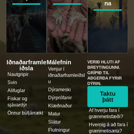
na
Iðnaðarframle
Málefnin
VERIÐ HLUTI AF
iðsla
BREYTINGUNNI.
Venjur í
GRÍPIÐ TIL
Nautgripir
iðnaðarframleiðsl
AÐGERÐA FYRIR
u
Svin
DÝRIN.
Dýrameski
Alifuglar
Taktu
Dýrprófanir
Fiskar og
þátt
sjávardýr
Klæðnaður
Af hverju fara í
Önnur búfjárrækt
Matur
grænmetisfæði?
Slátur
Hvernig á að fara í
Flutningur
grænmetisæta?