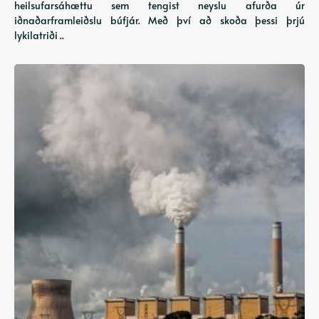
heilsufarsáhættu sem tengist neyslu afurða úr
iðnaðarframleiðslu búfjár. Með því að skoða þessi þrjú
lykilatriði ..