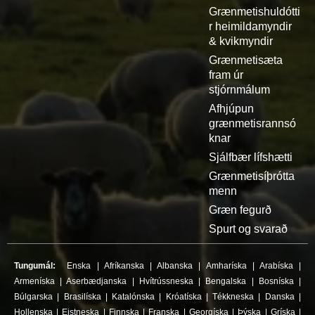
Grænmetishuldótti
r heimildamyndir
& kvikmyndir
Grænmetisæta
fram úr
stjórnmálum
Afhjúpun
grænmetisrannsó
knar
Sjálfbær lífshætti
Grænmetisíþrótta
menn
Græn fegurð
Spurt og svarað
Tungumál:
Enska
|
Afríkanska
|
Albanska
|
Amharíska
|
Arabíska
|
Armeníska
|
Aserbædjanska
|
Hvítrússneska
|
Bengalska
|
Bosníska
|
Búlgarska
|
Brasilíska
|
Katalónska
|
Króatíska
|
Tékkneska
|
Danska
|
Hollenska
|
Eistneska
|
Finnska
|
Franska
|
Georgíska
|
Þýska
|
Gríska
|