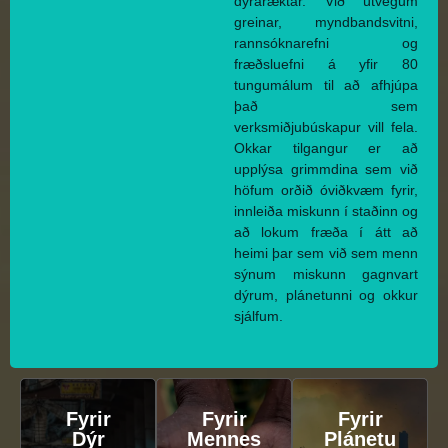
dýraræktar. Við útvegum
greinar, myndbandsvitni,
rannsóknarefni og
fræðsluefni á yfir 80
tungumálum til að afhjúpa
það sem
verksmiðjubúskapur vill fela.
Okkar tilgangur er að
upplýsa grimmdina sem við
höfum orðið óviðkvæm fyrir,
innleiða miskunn í staðinn og
að lokum fræða í átt að
heimi þar sem við sem menn
sýnum miskunn gagnvart
dýrum, plánetunni og okkur
sjálfum.
Fyrir
Fyrir
Fyrir
Dýr
Mennes
Plánetu