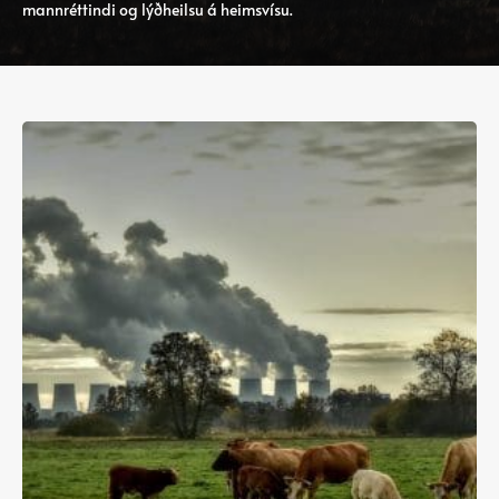
mannréttindi og lýðheilsu á heimsvísu.