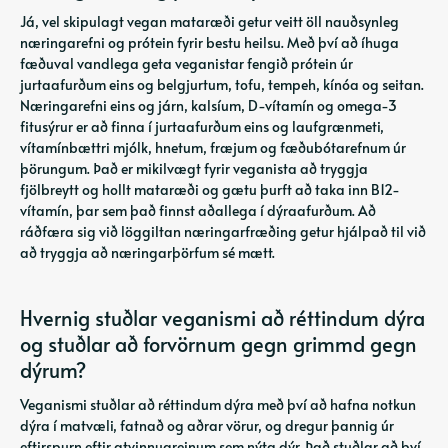
Já, vel skipulagt vegan mataræði getur veitt öll nauðsynleg
næringarefni og prótein fyrir bestu heilsu. Með því að íhuga
fæðuval vandlega geta veganistar fengið prótein úr
jurtaafurðum eins og belgjurtum, tofu, tempeh, kínóa og seitan.
Næringarefni eins og járn, kalsíum, D-vítamín og omega-3
fitusýrur er að finna í jurtaafurðum eins og laufgrænmeti,
vítamínbættri mjólk, hnetum, fræjum og fæðubótarefnum úr
þörungum. Það er mikilvægt fyrir veganista að tryggja
fjölbreytt og hollt mataræði og gætu þurft að taka inn B12-
vítamín, þar sem það finnst aðallega í dýraafurðum. Að
ráðfæra sig við löggiltan næringarfræðing getur hjálpað til við
að tryggja að næringarþörfum sé mætt.
Hvernig stuðlar veganismi að réttindum dýra
og stuðlar að forvörnum gegn grimmd gegn
dýrum?
Veganismi stuðlar að réttindum dýra með því að hafna notkun
dýra í matvæli, fatnað og aðrar vörur, og dregur þannig úr
eftirspurn eftir atvinnugreinum sem nýta dýr. Það stuðlar að því