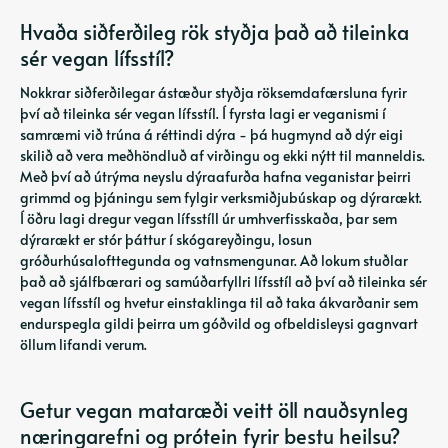
Hvaða siðferðileg rök styðja það að tileinka
sér vegan lífsstíl?
Nokkrar siðferðilegar ástæður styðja röksemdafærsluna fyrir
því að tileinka sér vegan lífsstíl. Í fyrsta lagi er veganismi í
samræmi við trúna á réttindi dýra - þá hugmynd að dýr eigi
skilið að vera meðhöndluð af virðingu og ekki nýtt til manneldis.
Með því að útrýma neyslu dýraafurða hafna veganistar þeirri
grimmd og þjáningu sem fylgir verksmiðjubúskap og dýrarækt.
Í öðru lagi dregur vegan lífsstíll úr umhverfisskaða, þar sem
dýrarækt er stór þáttur í skógareyðingu, losun
gróðurhúsalofttegunda og vatnsmengunar. Að lokum stuðlar
það að sjálfbærari og samúðarfyllri lífsstíl að því að tileinka sér
vegan lífsstíl og hvetur einstaklinga til að taka ákvarðanir sem
endurspegla gildi þeirra um góðvild og ofbeldisleysi gagnvart
öllum lifandi verum.
Getur vegan mataræði veitt öll nauðsynleg
næringarefni og prótein fyrir bestu heilsu?