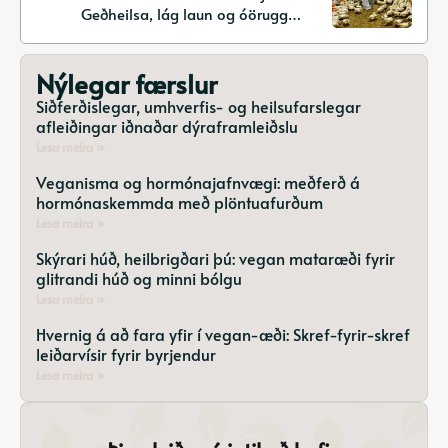
Geðheilsa, lág laun og óöruggar
aðstæður
Nýlegar færslur
Siðferðislegar, umhverfis- og heilsufarslegar
afleiðingar iðnaðar dýraframleiðslu
Lesa meira »
Veganisma og hormónajafnvægi: meðferð á
hormónaskemmda með plöntuafurðum
Lesa meira »
Skýrari húð, heilbrigðari þú: vegan mataræði fyrir
glitrandi húð og minni bólgu
Lesa meira »
Hvernig á að fara yfir í vegan-æði: Skref-fyrir-skref
leiðarvísir fyrir byrjendur
Lesa meira »