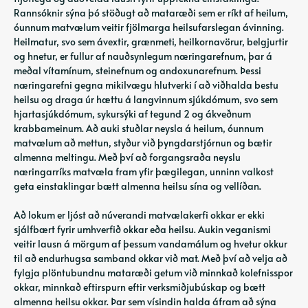
Rannsóknir sýna þó stöðugt að mataræði sem er ríkt af heilum,
óunnum matvælum veitir fjölmarga heilsufarslegan ávinning.
Heilmatur, svo sem ávextir, grænmeti, heilkornavörur, belgjurtir
og hnetur, er fullur af nauðsynlegum næringarefnum, þar á
meðal vítamínum, steinefnum og andoxunarefnum. Þessi
næringarefni gegna mikilvægu hlutverki í að viðhalda bestu
heilsu og draga úr hættu á langvinnum sjúkdómum, svo sem
hjartasjúkdómum, sykursýki af tegund 2 og ákveðnum
krabbameinum. Að auki stuðlar neysla á heilum, óunnum
matvælum að mettun, styður við þyngdarstjórnun og bætir
almenna meltingu. Með því að forgangsraða neyslu
næringarríks matvæla fram yfir þægilegan, unninn valkost
geta einstaklingar bætt almenna heilsu sína og vellíðan.
Að lokum er ljóst að núverandi matvælakerfi okkar er ekki
sjálfbært fyrir umhverfið okkar eða heilsu. Aukin veganismi
veitir lausn á mörgum af þessum vandamálum og hvetur okkur
til að endurhugsa samband okkar við mat. Með því að velja að
fylgja plöntubundnu mataræði getum við minnkað kolefnisspor
okkar, minnkað eftirspurn eftir verksmiðjubúskap og bætt
almenna heilsu okkar. Þar sem vísindin halda áfram að sýna