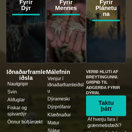
Fyrir
Fyrir
Fyrir
Dýr
Mennes
Plánetu
na
Iðnaðarframle
Málefnin
VERIÐ HLUTI AF
iðsla
BREYTINGUNNI.
Venjur í
GRÍPIÐ TIL
Nautgripir
iðnaðarframleiðsl
AÐGERÐA FYRIR
u
Svin
DÝRIN.
Dýrameski
Alifuglar
Taktu
Dýrprófanir
Fiskar og
þátt
sjávardýr
Klæðnaður
Af hverju fara í
Önnur búfjárrækt
Matur
grænmetisfæði?
Slátur