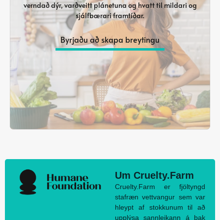
verndað dýr, varðveitt plánetuna og hvatt til mildari og
sjálfbærari framtíðar.
Byrjaðu að skapa breytingu
Um Cruelty.Farm
Cruelty.Farm er fjöltyngd
stafræn vettvangur sem var
hleypt af stokkunum til að
upplýsa sannleikann á bak