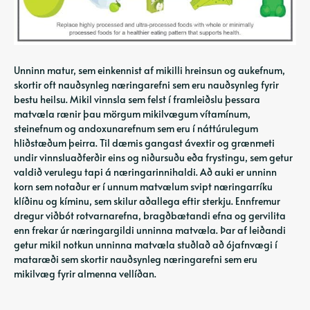
Unninn matur, sem einkennist af mikilli hreinsun og aukefnum,
skortir oft nauðsynleg næringarefni sem eru nauðsynleg fyrir
bestu heilsu. Mikil vinnsla sem felst í framleiðslu þessara
matvæla rænir þau mörgum mikilvægum vítamínum,
steinefnum og andoxunarefnum sem eru í náttúrulegum
hliðstæðum þeirra. Til dæmis gangast ávextir og grænmeti
undir vinnsluaðferðir eins og niðursuðu eða frystingu, sem getur
valdið verulegu tapi á næringarinnihaldi. Að auki er unninn
korn sem notaður er í unnum matvælum svipt næringarríku
klíðinu og kíminu, sem skilur aðallega eftir sterkju. Ennfremur
dregur viðbót rotvarnarefna, bragðbætandi efna og gervilita
enn frekar úr næringargildi unninna matvæla. Þar af leiðandi
getur mikil notkun unninna matvæla stuðlað að ójafnvægi í
mataræði sem skortir nauðsynleg næringarefni sem eru
mikilvæg fyrir almenna vellíðan.