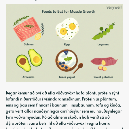
Þegar kemur að því að efla vöðvavöxt hafa plöntuprótein sýnt
lofandi niðurstöður í vísindarannsóknum. Prótein úr plöntum,
eins og þau sem finnast í baunum, linsubaunum, tofu og kínóa,
geta veitt allar nauðsynlegar amínósýrur sem eru nauðsynlegar
fyrir vöðvamyndun. Þó að almenn skoðun hafi verið sú að
dýraprótein væru betri til að efla vöðvavöxt vegna hærra