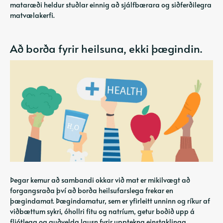
mataræði heldur stuðlar einnig að sjálfbærara og siðferðilegra
matvælakerfi.
Að borða fyrir heilsuna, ekki þægindin.
Þegar kemur að sambandi okkar við mat er mikilvægt að
forgangsraða því að borða heilsufarslega frekar en
þægindamat. Þægindamatur, sem er yfirleitt unninn og ríkur af
viðbættum sykri, óhollri fitu og natríum, getur boðið upp á
fljótlega og auðvelda lausn fyrir upptekna einstaklinga.