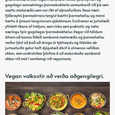
gagnlegri samsetningu þarmabaktería samanborið við þá sem
neyttu mataræðis sem var ríkt af dýraafurðum. Þessi meiri
fjölbreytni þarmaörvera tengist bættri þarmaheilsu og minni
hættu á ýmsum langvinnum sjúkdómum. Ennfremur er jurtafæði
yfirleitt ríkara af trefjum, sem virka sem prebiotic og veita
næringu fyrir gagnlegar þarmabakteríur. Þegar við höldum
áfram að kanna flókið samband mataræðis og þarmaheilsu
verður ljóst að það að draga úr kjötneyslu og tileinka sér
jurtaafurðir getur haft djúpstæð áhrif á almenna vellíðan
okkar, sem undirstrikar þörfina á að endurskoða samband
okkar við mat í samhengi við veganisma.
Vegan valkostir að verða aðgengilegri.