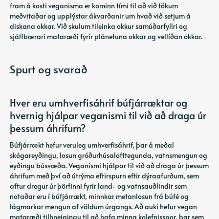
fram á kosti veganisma er kominn tími til að við tökum
meðvitaðar og upplýstar ákvarðanir um hvað við setjum á
diskana okkar. Við skulum tileinka okkur samúðarfyllri og
sjálfbærari mataræði fyrir plánetuna okkar og vellíðan okkar.
Spurt og svarað
Hver eru umhverfisáhrif búfjárræktar og
hvernig hjálpar veganismi til við að draga úr
þessum áhrifum?
Búfjárrækt hefur veruleg umhverfisáhrif, þar á meðal
skógareyðingu, losun gróðurhúsalofttegunda, vatnsmengun og
eyðingu búsvæða. Veganismi hjálpar til við að draga úr þessum
áhrifum með því að útrýma eftirspurn eftir dýraafurðum, sem
aftur dregur úr þörfinni fyrir land- og vatnsauðlindir sem
notaðar eru í búfjárrækt, minnkar metanlosun frá búfé og
lágmarkar mengun af völdum úrgangs. Að auki hefur vegan
mataræði tilhneigingu til að hafa minna kolefnisspor, þar sem