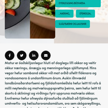
EYÐILEGGING BÚSVÆÐA
, NÆRING,
LÝÐHEILSA,
SJÁLFBÆRNI OG LAUSNIR
Matur er óaðskiljanlegur hluti af daglegu lífi okkar og veitir
okkur næringu, ánægju og menningarlega sjálfsmynd. Hins
vegar hefur samband okkar við mat orðið sífellt flóknara og
vandasamara á undanförnum árum. Aukin iðnvædd
landbúnaðarstarfsemi og fjöldaframleiðsla hefur leitt til rofs á
milli neytenda og matvælauppspretta þeirra, sem hefur leitt til
skorts á skilningi og virðingu fyrir uppruna matvæla okkar.
Ennfremur hefur ofneysla dýraafurða stuðlað að fjölmörgum
umhverfis- og heilsufarsvandamálum, svo sem skógareyðingu,