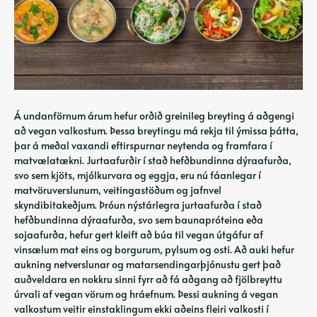
Á undanförnum árum hefur orðið greinileg breyting á aðgengi
að vegan valkostum. Þessa breytingu má rekja til ýmissa þátta,
þar á meðal vaxandi eftirspurnar neytenda og framfara í
matvælatækni. Jurtaafurðir í stað hefðbundinna dýraafurða,
svo sem kjöts, mjólkurvara og eggja, eru nú fáanlegar í
matvöruverslunum, veitingastöðum og jafnvel
skyndibitakeðjum. Þróun nýstárlegra jurtaafurða í stað
hefðbundinna dýraafurða, svo sem baunapróteina eða
sojaafurða, hefur gert kleift að búa til vegan útgáfur af
vinsælum mat eins og borgurum, pylsum og osti. Að auki hefur
aukning netverslunar og matarsendingarþjónustu gert það
auðveldara en nokkru sinni fyrr að fá aðgang að fjölbreyttu
úrvali af vegan vörum og hráefnum. Þessi aukning á vegan
valkostum veitir einstaklingum ekki aðeins fleiri valkosti í