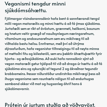
Veganismi tengdur minni
sjúkdómsáhættu.
Fjölmargar vísindarannsóknir hafa bent á sannfærandi tengsl
milli vegan mataræðis og minni hættu á að fá ýmsa sjúkdóma.
Jurtafæði sem er ríkt af ávöxtum, grænmeti, heilkorni, baunum
og hnetum veitir gnægð af nauðsynlegum næringarefnum,
vítamínum og andoxunarefnum sem eru mikilvæg til að
viðhalda bestu heilsu. Ennfremur, með því að útrýma
dýraafurðum, hafa veganistar tilhneigingu til að neyta minna
af mettaðri fitu og kólesteróli, sem eru þekktir áhættuþættir fyrir
hjarta- og æðasjúkdóma. Að auki hafa rannsóknir sýnt að
vegan mataræði getur hjálpað til við að draga úr hættu á að fá
sjúkdóma eins og sykursýki af tegund 2 og ákveðnar tegundir
krabbameins. Þessar niðurstöður undirstrika mikilvægi þess að
íhuga veganisma sem raunhæfa nálgun til að endurhugsa
samband okkar við mat og hugsanleg áhrif hans á
sjúkdómavarnir.
Prótein úr jurtum stuðla að vöðvavöxt.