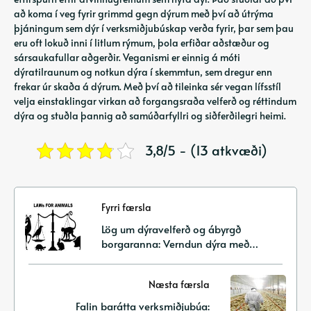
að koma í veg fyrir grimmd gegn dýrum með því að útrýma
þjáningum sem dýr í verksmiðjubúskap verða fyrir, þar sem þau
eru oft lokuð inni í litlum rýmum, þola erfiðar aðstæður og
sársaukafullar aðgerðir. Veganismi er einnig á móti
dýratilraunum og notkun dýra í skemmtun, sem dregur enn
frekar úr skaða á dýrum. Með því að tileinka sér vegan lífsstíl
velja einstaklingar virkan að forgangsraða velferð og réttindum
dýra og stuðla þannig að samúðarfyllri og siðferðilegri heimi.
3,8/5 - (13 atkvæði)
Fyrri færsla
Lög um dýravelferð og ábyrgð
borgaranna: Verndun dýra með
málsvörn og aðgerðum
Næsta færsla
Falin barátta verksmiðjubúa: