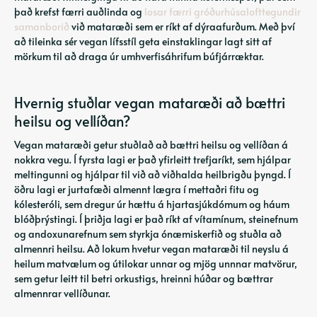
það krefst færri auðlinda og
losar færri gróðurhúsalofttegundir
samanborið
við mataræði sem er ríkt af dýraafurðum. Með því
að tileinka sér vegan lífsstíl geta einstaklingar lagt sitt af
mörkum til að draga úr umhverfisáhrifum búfjárræktar.
Hvernig stuðlar vegan mataræði að bættri
heilsu og vellíðan?
Vegan mataræði getur stuðlað að bættri heilsu og vellíðan á
nokkra vegu. Í fyrsta lagi er það yfirleitt trefjaríkt, sem hjálpar
meltingunni og hjálpar til við að viðhalda heilbrigðu þyngd. Í
öðru lagi er jurtafæði almennt lægra í mettaðri fitu og
kólesteróli, sem dregur úr hættu á hjartasjúkdómum og háum
blóðþrýstingi. Í þriðja lagi er það ríkt af vítamínum, steinefnum
og andoxunarefnum sem styrkja ónæmiskerfið og stuðla að
almennri heilsu. Að lokum hvetur vegan mataræði til neyslu á
heilum matvælum og útilokar unnar og mjög unnnar matvörur,
sem getur leitt til betri orkustigs, hreinni húðar og bættrar
almennrar vellíðunar.