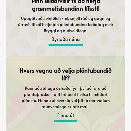
Þinn leiðarvísir til að hefja
grænmetisbundinn lífsstíl
Uppgötvaðu einföld skref, snjöll ráð og gagnleg
úrræði til að hefja þín plöntubundna ferðalag með
öryggi og auðveldlega.
Byrjaðu núna
Hvers vegna að velja plöntubundið
líf?
Kannaðu öfluga ástæðu fyrir því að fara að
plantaþroska - allt frá betri heilsu til mildari
plánetu. Finndu út hvernig val þitt á matvælum
raunverulega skiptir máli.
Finna út