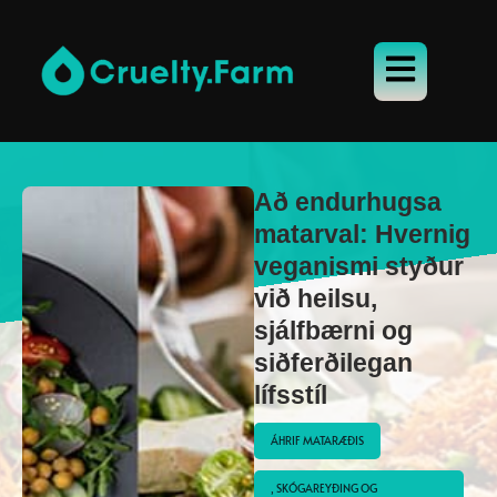
Að endurhugsa
matarval: Hvernig
veganismi styður
við heilsu,
sjálfbærni og
siðferðilegan
lífsstíl
ÁHRIF MATARÆÐIS
, SKÓGAREYÐING OG 