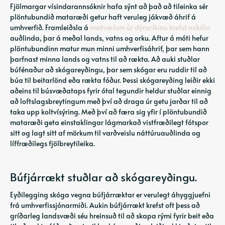
Fjölmargar vísindarannsóknir hafa sýnt að það að tileinka sér
plöntubundið mataræði getur haft veruleg jákvæð áhrif á
umhverfið. Framleiðsla á
matvælum úr dýraríkinu krefst mikilla
auðlinda, þar á meðal lands, vatns og orku. Aftur á móti hefur
plöntubundinn matur mun minni umhverfisáhrif, þar sem hann
þarfnast minna lands og vatns til að rækta. Að auki stuðlar
búfénaður að skógareyðingu, þar sem skógar eru ruddir til að
búa til beitarlönd eða rækta fóður. Þessi skógareyðing leiðir ekki
aðeins til búsvæðataps fyrir ótal tegundir heldur stuðlar einnig
að loftslagsbreytingum með því að draga úr getu jarðar til að
taka upp koltvísýring. Með því að færa sig yfir í plöntubundið
mataræði geta einstaklingar lágmarkað vistfræðilegt fótspor
sitt og lagt sitt af mörkum til varðveislu náttúruauðlinda og
líffræðilegs fjölbreytileika.
Búfjárrækt stuðlar að skógareyðingu.
Eyðilegging skóga vegna búfjárræktar er verulegt áhyggjuefni
frá umhverfissjónarmiði. Aukin búfjárrækt krefst oft þess að
gríðarleg landsvæði séu hreinsuð til að skapa rými fyrir beit eða