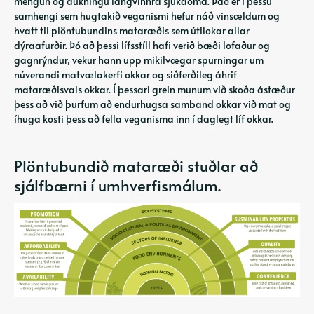
mengun og aukningu langvinnra sjúkdóma. Það er í þessu
samhengi sem hugtakið veganismi hefur náð vinsældum og
hvatt til plöntubundins mataræðis sem útilokar allar
dýraafurðir. Þó að þessi lífsstíll hafi verið bæði lofaður og
gagnrýndur, vekur hann upp mikilvægar spurningar um
núverandi matvælakerfi okkar og siðferðileg áhrif
mataræðisvals okkar. Í þessari grein munum við skoða ástæður
þess að við þurfum að endurhugsa samband okkar við mat og
íhuga kosti þess að fella veganisma inn í daglegt líf okkar.
Plöntubundið mataræði stuðlar að
sjálfbærni í umhverfismálum.