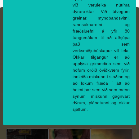
við veruleika nútíma
dýraræktar. Við útvegum
greinar, myndbandsvitni,
rannsóknarefni og
fræðsluefni á yfir 80
tungumálum til að afhjúpa
það sem
verksmiðjubúskapur vill fela.
Okkar tilgangur er að
upplýsa grimmdina sem við
höfum orðið óviðkvæm fyrir,
innleiða miskunn í staðinn og
að lokum fræða í átt að
heimi þar sem við sem menn
sýnum miskunn gagnvart
dýrum, plánetunni og okkur
sjálfum.