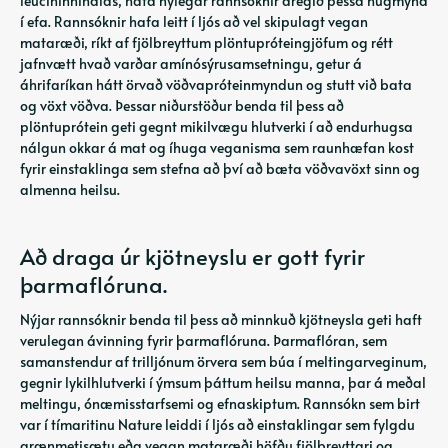
leucíninnihalds, hafa nýlegar rannsóknir dregið þessa hugmynd
í efa. Rannsóknir hafa leitt í ljós að vel skipulagt vegan
mataræði, ríkt af fjölbreyttum plöntupróteingjöfum og rétt
jafnvætt hvað varðar amínósýrusamsetningu, getur á
áhrifaríkan hátt örvað vöðvapróteinmyndun og stutt við bata
og vöxt vöðva. Þessar niðurstöður benda til þess að
plöntuprótein geti gegnt mikilvægu hlutverki í að endurhugsa
nálgun okkar á mat og íhuga veganisma sem raunhæfan kost
fyrir einstaklinga sem stefna að því að bæta vöðvavöxt sinn og
almenna heilsu.
Að draga úr kjötneyslu er gott fyrir
þarmaflóruna.
Nýjar rannsóknir benda til þess að minnkuð kjötneysla geti haft
verulegan ávinning fyrir þarmaflóruna. Þarmaflóran, sem
samanstendur af trilljónum örvera sem búa í meltingarveginum,
gegnir lykilhlutverki í ýmsum þáttum heilsu manna, þar á meðal
meltingu, ónæmisstarfsemi og efnaskiptum. Rannsókn sem birt
var í tímaritinu Nature leiddi í ljós að einstaklingar sem fylgdu
grænmetisætu eða vegan mataræði höfðu fjölbreyttari og