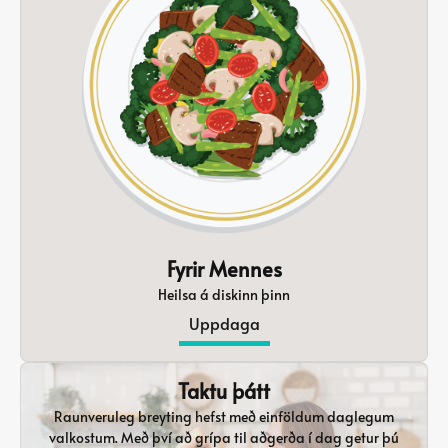
Fyrir Mennes
Heilsa á diskinn þinn
Uppdaga
Taktu þátt
Raunveruleg breyting hefst með einföldum daglegum
valkostum. Með því að grípa til aðgerða í dag getur þú