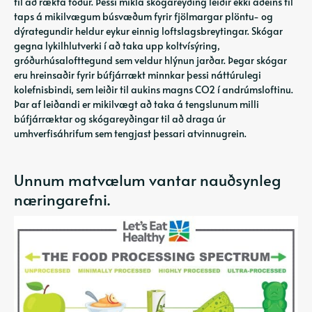
til að rækta fóður. Þessi mikla skógareyðing leiðir ekki aðeins til
taps á mikilvægum búsvæðum fyrir fjölmargar plöntu- og
dýrategundir heldur eykur einnig loftslagsbreytingar. Skógar
gegna lykilhlutverki í að taka upp koltvísýring,
gróðurhúsalofttegund sem veldur hlýnun jarðar. Þegar skógar
eru hreinsaðir fyrir búfjárrækt minnkar þessi náttúrulegi
kolefnisbindi, sem leiðir til aukins magns CO2 í andrúmsloftinu.
Þar af leiðandi er mikilvægt að taka á tengslunum milli
búfjárræktar og skógareyðingar til að draga úr
umhverfisáhrifum sem tengjast þessari atvinnugrein.
Unnum matvælum vantar nauðsynleg
næringarefni.