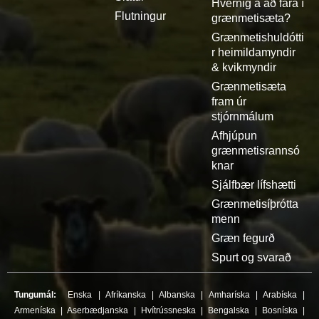
Hvernig á að fara í
Flutningur
grænmetisæta?
Grænmetishuldótti
r heimildamyndir
& kvikmyndir
Grænmetisæta
fram úr
stjórnmálum
Afhjúpun
grænmetisrannsó
knar
Sjálfbær lífshætti
Grænmetisíþrótta
menn
Græn fegurð
Spurt og svarað
Tungumál:
Enska
|
Afríkanska
|
Albanska
|
Amharíska
|
Arabíska
|
Armeníska
|
Aserbædjanska
|
Hvítrússneska
|
Bengalska
|
Bosníska
|