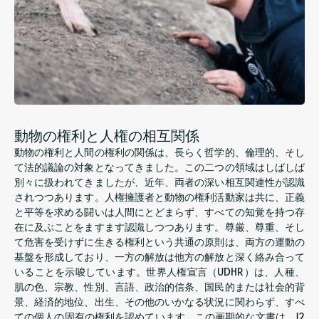
動物の権利と人権の相互関係
動物の権利と人間の権利の関係は、長らく哲学的、倫理的、そし
て法的議論の対象となってきました。この二つの領域はしばしば
別々に扱われてきましたが、近年、両者の深い相互関連性が認識
されつつあります。人権擁護者と動物の権利活動家は共に、正義
と平等を求める闘いは人間にとどまらず、すべての知覚を持つ存
在に及ぶことをますます認識しつつあります。尊厳、尊重、そし
て危害を受けずに生きる権利という共通の原則は、両方の運動の
基盤を形成しており、一方の解放は他方の解放と深く絡み合って
いることを示唆しています。世界人権宣言（UDHR）は、人種、
肌の色、宗教、性別、言語、政治的信条、国民的または社会的背
景、経済的地位、出生、その他のいかなる状況に関わらず、すべ
ての個人の固有の権利を認めています。この画期的な文書は、12