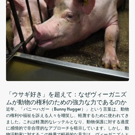
「ウサギ好き」を超えて：なぜヴィーガニズ
ムが動物の権利のための強力な力であるのか
近年、「バニーハガー（Bunny Hugger）」という言葉は、動物
の権利や福祉を訴える人々を嘲笑し、軽蔑するために使われてき
ました。これは軽蔑的なレッテルとなり、動物保護に対する過度
に感情的で非合理的なアプローチを暗示しています。しかし、動
物活動家に対するこの狭量で軽視的な見方は、ヴィーガニズムと