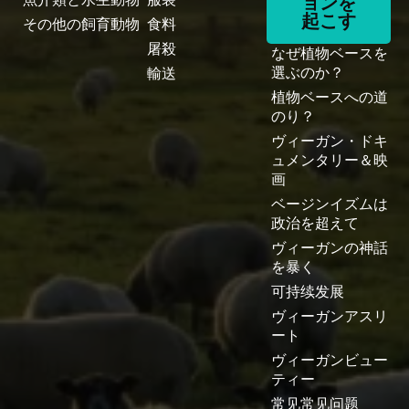
ョンを
起こす
その他の飼育動物
食料
屠殺
なぜ植物ベースを
選ぶのか？
輸送
植物ベースへの道
のり？
ヴィーガン・ドキ
ュメンタリー＆映
画
ベージンイズムは
政治を超えて
ヴィーガンの神話
を暴く
可持续发展
ヴィーガンアスリ
ート
ヴィーガンビュー
ティー
常见常见问题