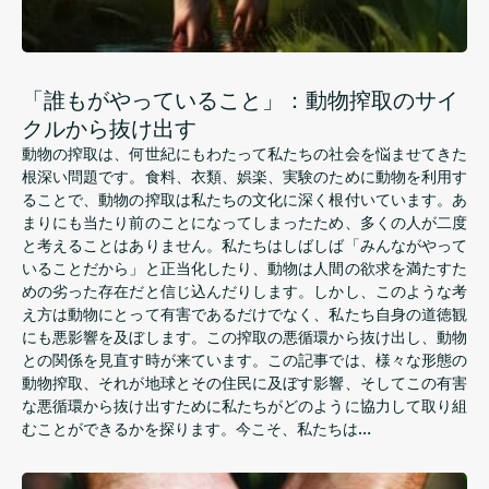
「誰もがやっていること」：動物搾取のサイ
クルから抜け出す
動物の搾取は、何世紀にもわたって私たちの社会を悩ませてきた
根深い問題です。食料、衣類、娯楽、実験のために動物を利用す
ることで、動物の搾取は私たちの文化に深く根付いています。あ
まりにも当たり前のことになってしまったため、多くの人が二度
と考えることはありません。私たちはしばしば「みんながやって
いることだから」と正当化したり、動物は人間の欲求を満たすた
めの劣った存在だと信じ込んだりします。しかし、このような考
え方は動物にとって有害で​​あるだけでなく、私たち自身の道徳観
にも悪影響を及ぼします。この搾取の悪循環から抜け出し、動物
との関係を見直す時が来ています。この記事では、様々な形態の
動物搾取、それが地球とその住民に及ぼす影響、そしてこの有害
な悪循環から抜け出すために私たちがどのように協力して取り組
むことができるかを探ります。今こそ、私たちは…