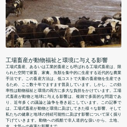
工場畜産が動物福祉と環境に与える影響
工場式畜産、あるいは工業的畜産とも呼ばれる工場式畜産は、限
られた空間で家畜、家禽、魚類を集中的に生産する近代的な農業
手法です。この畜産方法は、低コストで大量の畜産物を生産でき
るため、ここ数十年でますます普及しています。しかし、この効
率性は動物福祉と環境の両方に多大な負担をかけています。工場
式畜産が動物と地球に与える影響は、複雑で多面的な問題であ
り、近年多くの議論と論争を巻き起こしています。この記事で
は、工場式畜産が動物と環境に及ぼしてきた様々な影響、そして
私たちの健康と地球の持続可能性に及ぼす影響について深く掘り
下げていきます。動物への残酷で非人道的な扱いから、土地、
水、大気への有害な影響まで、…