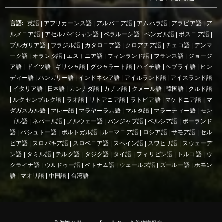
言語:
英語
|
アフリカーンス語
|
アルバニア語
|
アムハラ語
|
アラビア語
|
ア
ルメニア語
|
アゼルバイジャン語
|
ベラルーシ語
|
ベンガル語
|
ボスニア語
|
ブルガリア語
|
ブラジル語
|
カタロニア語
|
クロアチア語
|
チェコ語
|
デンマ
ーク語
|
オランダ語
|
エストニア語
|
フィンランド語
|
フランス語
|
ジョージ
ア語
|
ドイツ語
|
ギリシャ語
|
グジャラート語
|
ハイチ語
|
ヘブライ語
|
ヒン
ディー語
|
ハンガリー語
|
インドネシア語
|
アイルランド語
|
アイスランド語
|
イタリア語
|
日本語
|
カンナダ語
|
カザフ語
|
クメール語
|
韓国語
|
クルド語
|
ルクセンブルク語
|
ラオ語
|
リトアニア語
|
ラトビア語
|
マケドニア語
|
マ
ダガスカル語
|
マレー語
|
マラヤーラム語
|
マルタ語
|
マラーティー語
|
モン
ゴル語
|
ネパール語
|
ノルウェー語
|
パンジャブ語
|
ペルシア語
|
ポーランド
語
|
パシュトー語
|
ポルトガル語
|
ルーマニア語
|
ロシア語
|
サモア語
|
セル
ビア語
|
スロバキア語
|
スロベニア語
|
スペイン語
|
スワヒリ語
|
スウェーデ
ン語
|
タミル語
|
テルグ語
|
タジク語
|
タイ語
|
フィリピン語
|
トルコ語
|
ウ
クライナ語
|
ウルドゥー語
|
ベトナム語
|
ウェールズ語
|
ズールー語
|
ホモン
語
|
マオリ語
|
中国語
|
台湾語