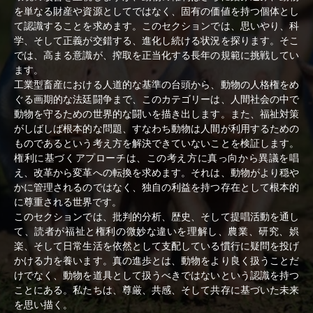
を単なる財産や資源としてではなく、固有の価値を持つ個体とし
て認識することを求めます。このセクションでは、思いやり、科
学、そして正義が交錯する、進化し続ける状況を探ります。そこ
では、高まる意識が、搾取を正当化する長年の規範に挑戦してい
ます。
工業型畜産における人道的な基準の台頭から、動物の人格権をめ
ぐる画期的な法廷闘争まで、このカテゴリーは、人間社会の中で
動物を守るための世界的な闘いを描き出します。また、福祉対策
がしばしば根本的な問題、すなわち動物は人間が利用するための
ものであるという考え方を解決できていないことを検証します。
権利に基づくアプローチは、この考え方に真っ向から異議を唱
え、改革から変革への転換を求めます。それは、動物がより穏や
かに管理されるのではなく、独自の利益を持つ存在として根本的
に尊重される世界です。
このセクションでは、批判的分析、歴史、そして提唱活動を通し
て、読者が福祉と権利の微妙な違いを理解し、農業、研究、娯
楽、そして日常生活を依然として支配している慣行に疑問を投げ
かける力を養います。真の進歩とは、動物をより良く扱うことだ
けでなく、動物を道具として扱うべきではないという認識を持つ
ことにある。私たちは、尊厳、共感、そして共存に基づいた未来
を思い描く。