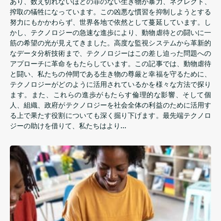
あり、数え切れないほどの罪のない生き物が暴力、ネグレクト、
搾取の犠牲になっています。この凶悪な慣習を抑制しようとする
努力にもかかわらず、世界各地で依然として蔓延しています。し
かし、テクノロジーの急速な進歩により、動物虐待との闘いに一
筋の希望の光が見えてきました。高度な監視システムから革新的
なデータ分析技術まで、テクノロジーはこの差し迫った問題への
アプローチに革命をもたらしています。この記事では、動物虐待
と闘い、私たちの仲間である生き物の尊厳と幸福を守るために、
テクノロジーがどのように活用されているかを様々な方法で探り
ます。また、これらの進歩がもたらす倫理的な影響、そして個
人、組織、政府がテクノロジーを社会全体の利益のために活用す
る上で果たす役割についても深く掘り下げます。最先端テクノロ
ジーの助けを借りて、私たちはより…