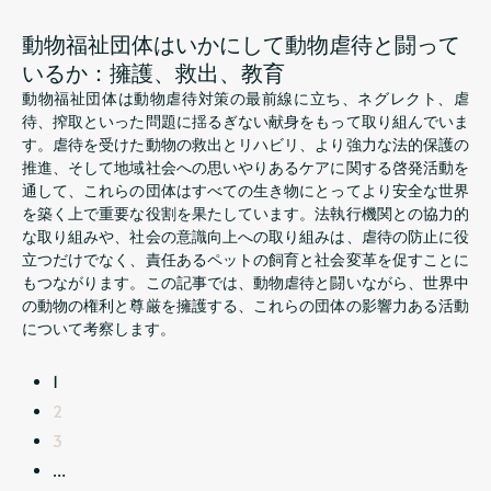
動物福祉団体はいかにして動物虐待と闘って
いるか：擁護、救出、教育
動物福祉団体は動物虐待対策の最前線に立ち、ネグレクト、虐
待、搾取といった問題に揺るぎない献身をもって取り組んでいま
す。虐待を受けた動物の救出とリハビリ、より強力な法的保護の
推進、そして地域社会への思いやりあるケアに関する啓発活動を
通して、これらの団体はすべての生き物にとってより安全な世界
を築く上で重要な役割を果たしています。法執行機関との協力的
な取り組みや、社会の意識向上への取り組みは、虐待の防止に役
立つだけでなく、責任あるペットの飼育と社会変革を促すことに
もつながります。この記事では、動物虐待と闘いながら、世界中
の動物の権利と尊厳を擁護する、これらの団体の影響力ある活動
について考察します。
1
2
3
…