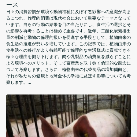
ース
日々の消費習慣が環境や動物福祉に及ぼす悪影響への意識が高ま
るにつれ、倫理的消費は現代社会において重要なテーマとなって
います。自らの行動の結果を目の当たりにし、食生活の選択とそ
の影響を再考することは極めて重要です。近年、二酸化炭素排出
量の削減と動物の倫理的扱いを促進する手段として、植物由来の
食生活の推進が勢いを増しています。この記事では、植物由来の
食生活への移行がより持続可能で倫理的な生活様式に貢献できる
様々な理由を掘り下げます。肉や乳製品の消費量を減らすことに
よる環境へのメリット、そして畜産業を取り巻く倫理的な懸念に
ついて考察します。さらに、植物由来の代替食品の増加傾向と、
それが私たちの健康と地球全体の幸福に及ぼす影響についても考
察します。…