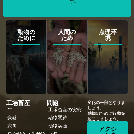
す。
動物の
人間の
点理环
ために
ため
境
工場畜産
問題
変化の一部となりま
しょう。
牛
工場畜産の実態
動物のために行動を
豪猪
动物恶待
起こしましょう。
家禽
动物实验
アクシ
魚介類と水生動物
服装