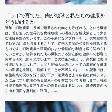
「ラボで育てた」肉が地球と私たちの健康を
どう助けるか
近年、細胞農業（ラボで培養された肉とも呼ばれる）という概念
は、差し迫った世界的な食糧危機への潜在的な解決策として大き
な注目を集めています。この革新的なアプローチは、実験室環境
で動物の組織を培養することで、従来の畜産の必要性を排除する
ものです。細胞農業の環境的および倫理的な利点は広く認められ
ていますが、培養された肉の摂取による潜在的な健康への影響に
関する研究は限られています。この技術が進歩し、商業的に実現
可能になるにつれて、人間と動物の両方にとっての潜在的な健康
への影響を検証し、理解することが不可欠です。この記事では、
細胞農業の現状を深く掘り下げ、消費者とより広範な食料システ
ムに及ぼす可能性のある健康への影響について考察します。持続
可能で倫理的な食料生産への需要が高まるにつれ、細胞農業のあ
らゆる側面を批判的に評価し、…