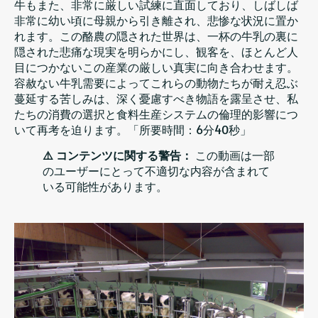
牛もまた、非常に厳しい試練に直面しており、しばしば
非常に幼い頃に母親から引き離され、悲惨な状況に置か
れます。この酪農の隠された世界は、一杯の牛乳の裏に
隠された悲痛な現実を明らかにし、観客を、ほとんど人
目につかないこの産業の厳しい真実に向き合わせます。
容赦ない牛乳需要によってこれらの動物たちが耐え忍ぶ
蔓延する苦しみは、深く憂慮すべき物語を露呈させ、私
たちの消費の選択と食料生産システムの倫理的影響につ
いて再考を迫ります。「所要時間：6分40秒」
⚠️ コンテンツに関する警告：
この動画は一部
のユーザーにとって不適切な内容が含まれて
いる可能性があります。