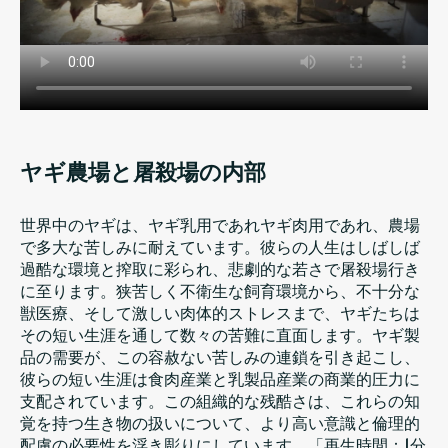
ヤギ農場と屠殺場の内部
世界中のヤギは、ヤギ乳用であれヤギ肉用であれ、農場
で多大な苦しみに耐えています。彼らの人生はしばしば
過酷な環境と搾取に彩られ、悲劇的な若さで屠殺場行き
に至ります。狭苦しく不衛生な飼育環境から、不十分な
獣医療、そして激しい肉体的ストレスまで、ヤギたちは
その短い生涯を通して数々の苦難に直面します。ヤギ製
品の需要が、この容赦ない苦しみの連鎖を引き起こし、
彼らの短い生涯は食肉産業と乳製品産業の商業的圧力に
支配されています。この組織的な残酷さは、これらの知
覚を持つ生き物の扱いについて、より高い意識と倫理的
配慮の必要性を浮き彫りにしています。「再生時間：1分