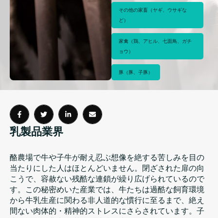
その他の家畜（ヤギ、ウサギな
ど）
家禽（鶏、アヒル、七面鳥、ガチ
ョウ）
豚（豚、子豚）
乳製品業界
酪農場で牛や子牛が耐え忍ぶ想像を絶する苦しみを目の
当たりにした人はほとんどいません。閉ざされた扉の向
こうで、容赦ない残酷な連鎖が繰り広げられているので
す。この秘密めいた産業では、牛たちは過酷な飼育環境
から牛乳生産に関わる非人道的な慣行に至るまで、絶え
間ない肉体的・精神的ストレスにさらされています。子