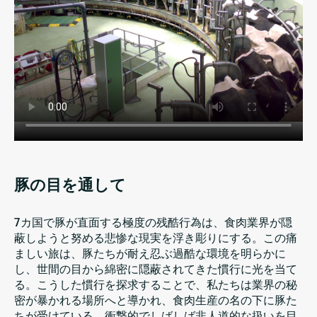
豚の目を通して
7カ国で豚が直面する極度の残酷行為は、食肉業界が隠
蔽しようと努める悲惨な現実を浮き彫りにする。この痛
ましい旅は、豚たちが耐え忍ぶ過酷な環境を明らかに
し、世間の目から綿密に隠蔽されてきた慣行に光を当て
る。こうした慣行を探求することで、私たちは業界の秘
密が暴かれる場所へと導かれ、食肉生産の名の下に豚た
ちが受けている、衝撃的でしばしば非人道的な扱いを目