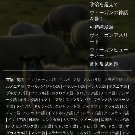
政治を超えて
ヴィーガンの神話
を暴く
可持续发展
ヴィーガンアスリ
ート
ヴィーガンビュー
ティー
常见常见问题
言語:
英語
|
アフリカーンス語
|
アルバニア語
|
アムハラ語
|
アラビア語
|
ア
ルメニア語
|
アゼルバイジャン語
|
ベラルーシ語
|
ベンガル語
|
ボスニア語
|
ブルガリア語
|
ブラジル語
|
カタロニア語
|
クロアチア語
|
チェコ語
|
デンマ
ーク語
|
オランダ語
|
エストニア語
|
フィンランド語
|
フランス語
|
ジョージ
ア語
|
ドイツ語
|
ギリシャ語
|
グジャラート語
|
ハイチ語
|
ヘブライ語
|
ヒン
ディー語
|
ハンガリー語
|
インドネシア語
|
アイルランド語
|
アイスランド語
|
イタリア語
|
日本語
|
カンナダ語
|
カザフ語
|
クメール語
|
韓国語
|
クルド語
|
ルクセンブルク語
|
ラオ語
|
リトアニア語
|
ラトビア語
|
マケドニア語
|
マ
ダガスカル語
|
マレー語
|
マラヤーラム語
|
マルタ語
|
マラーティー語
|
モン