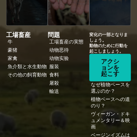
工場畜産
問題
変化の一部となりま
しょう。
牛
工場畜産の実態
動物のために行動を
豪猪
动物恶待
起こしましょう。
家禽
动物实验
アクシ
魚介類と水生動物
服装
ョンを
起こす
その他の飼育動物
食料
屠殺
なぜ植物ベースを
選ぶのか？
輸送
植物ベースへの道
のり？
ヴィーガン・ドキ
ュメンタリー＆映
画
ベージンイズムは