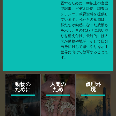
露するために、80以上の言語
で記事、ビデオ証拠、調査コ
ンテンツ、教育資料を提供し
ています。私たちの意図は、
私たちが鈍感になった残酷さ
を示し、その代わりに思いや
りを植え付け、最終的には人
間が動物や地球、そして自分
自身に対して思いやりを示す
世界に向けて教育することで
す。
動物の
人間の
点理环
ために
ため
境