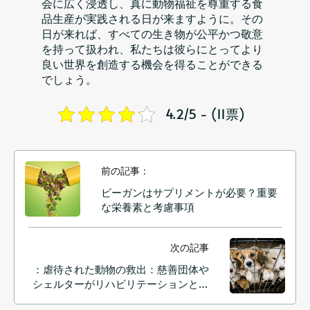
会に広く浸透し、真に動物福祉を尊重する食
品生産が実践される日が来ますように。その
日が来れば、すべての生き物が公平かつ敬意
を持って扱われ、私たちは彼らにとってより
良い世界を創造する機会を得ることができる
でしょう。
4.2/5 - (11票)
前の記事：
ビーガンはサプリメントが必要？重要
な栄養素と考慮事項
次の記事
：虐待された動物の救出：慈善団体や
シェルターがリハビリテーションと擁
護活動を通してどのように動物たちの