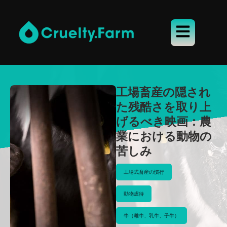
工場畜産の隠され
た残酷さを取り上
げるべき映画：農
業における動物の
苦しみ
工場式畜産の慣行
動物虐待
牛（雌牛、乳牛、子牛）