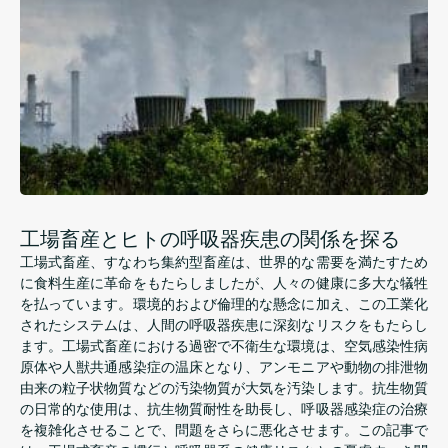
工場畜産とヒトの呼吸器疾患の関係を探る
工場式畜産、すなわち集約型畜産は、世界的な需要を満たすため
に食料生産に革命をもたらしましたが、人々の健康に多大な犠牲
を払っています。環境的および倫理的な懸念に加え、この工業化
されたシステムは、人間の呼吸器疾患に深刻なリスクをもたらし
ます。工場式畜産における過密で不衛生な環境は、空気感染性病
原体や人獣共通感染症の温床となり、アンモニアや動物の排泄物
由来の粒子状物質などの汚染物質が大気を汚染します。抗生物質
の日常的な使用は、抗生物質耐性を助長し、呼吸器感染症の治療
を複雑化させることで、問題をさらに悪化させます。この記事で