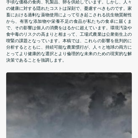
手頃な価格の食肉、乳製品、卵を供給しています。しかし、人々
の健康に対する隠れたコストは深刻で、憂慮すべきものです。家
畜における過剰な薬物使用によって引き起こされる抗生物質耐性
から、有害な添加物や栄養不足の食品が私たちの食卓に届くま
で、その影響は個人の消費をはるかに超えています。環境汚染や
食中毒のリスクの高まりと相まって、工場式農業は公衆衛生上の
喫緊の課題となっています。本稿では、これらの影響を批判的に
分析するとともに、持続可能な農業慣行が、人々と地球の両方に
とってより健康的な選択とより倫理的な未来のための現実的な解
決策であることを強調します。