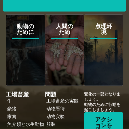
動物の
人間の
点理环
ために
ため
境
工場畜産
問題
変化の一部となりま
しょう。
牛
工場畜産の実態
動物のために行動を
豪猪
动物恶待
起こしましょう。
家禽
动物实验
アクシ
魚介類と水生動物
服装
ョンを