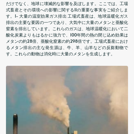
だけでなく、地球に壊滅的な影響を及ぼします。ここでは、工場
式畜産とその環境への影響に関する11の重要な事実をご紹介しま
す。1- 大量の温室効果ガス排出 工場式畜産は、地球温暖化ガス
排出の主要な要因の一つであり、大気中に大量のメタンと亜酸化
窒素を排出しています。これらのガスは、地球温暖化において二
酸化炭素よりもはるかに強力で、100年間の熱の閉じ込め効果は
メタンの約28倍、亜酸化窒素の約298倍です。工場式畜産におけ
るメタン排出の主な発生源は、牛、羊、山羊などの反芻動物で
す。これらの動物は消化時に大量のメタンを生成します。