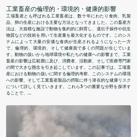
工業畜産の倫理的・環境的・健康的影響
工場畜産とも呼ばれる工業畜産は、数十年にわたり食肉、乳製
品、卵の生産における主要な方法となってきました。この畜産方
法は、大規模な施設で動物を集約的に飼育し、遺伝子操作や抗生
物質などの技術を用いて生産量を最大化するものです。このシス
テムによって大量の安価な食肉が生産されるようになった一方
で、倫理的、環境的、そして健康面で多くの問題が生じていま
す。動物の扱いから地球環境や私たちの健康への影響まで、工業
畜産の影響は広範囲に及び、消費者、活動家、そして医療専門家
の間で大きな懸念を引き起こしています。この記事では、工場畜
産における動物の扱いに関する倫理的考察、このシステムの環境
への影響、そして工業畜産製品の摂取に伴う潜在的な健康リスク
について詳しく見ていきます。これら3つの重要な分野を探求す
ることで、…