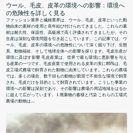
ウール、毛皮、皮革の環境への影響：環境へ
の危険性を詳しく見る
ファッション業界と繊維業界は、ウール、毛皮、皮革といった動
物由来の素材の使用と長年結び付けられてきました。これらの素
材は耐久性、保温性、高級感で高く評価されてきましたが、その
生産は深刻な環境問題を引き起こしています。この記事では、ウ
ール、毛皮、皮革の環境への危険性について深く掘り下げ、生態
系、動物福祉、そして地球全体への影響を探ります。毛皮生産が
環境に及ぼす影響 毛皮産業は、世界で最も環境に悪影響を与え
る産業の一つです。毛皮産業で使用される皮革の実に85%は、毛
皮工場式農場で飼育された動物に由来しています。これらの農場
では、多くの場合、数千頭もの動物が窮屈で不衛生な環境で飼育
され、毛皮だけを目的として飼育されています。こうした事業の
環境への影響は深刻であり、その影響は農場の周辺地域をはるか
に超えて広がっています。 1. 廃棄物の蓄積と汚染 これらの工場式
農場の動物は…