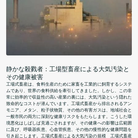
静かな殺戮者：工場型畜産による大気汚染と
その健康被害
工場式畜産は、食料生産のために家畜を工業的に飼育するシステ
ムであり、世界の食料供給を牽引してきました。しかし、この非
常に効率的で収益性の高い産業の裏には、大気汚染という隠れた
致命的なコストが潜んでいます。工場式畜産から排出されるアン
モニア、メタン、粒子状物質、その他の有害ガスは、地域社会と
一般市民の両方に深刻な健康リスクをもたらします。こうした環
境悪化はしばしば見過ごされますが、その健康への影響は広範囲
に及び、呼吸器疾患、心血管疾患、その他の慢性的な健康問題を
引き起こします。工場式畜産による大気汚染の規模 工場式畜産