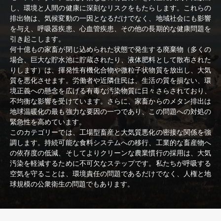
し、環境と人間の健康に深刻なリスクをもたらします。これらの
排出物は、気候変動の一因となるだけでなく、地域社会にも影響
を与え、呼吸器疾患、心血管疾患、その他の長期的な健康問題を
引き起こします。
何十億もの家畜が閉じ込められた状態で発生する廃棄物（多くの
場合、巨大な貯水池に貯蔵されたり、液体肥料として散布された
りします）は、揮発性有機化合物や微粒子状物質を放出し、大気
質を悪化させます。労働者や近隣住民は、生活の質を損ない、環
境正義への懸念を広げる有毒な汚染物質に日々さらされており、
不均衡な影響を受けています。さらに、家畜からのメタン排出は
地球温暖化の最も強力な要因の一つであり、この問題への対処の
緊急性を高めています。
このカテゴリーでは、工場型畜産と大気質悪化の密接な関係を強
調します。持続可能な食料システムへの移行、工業的な畜産物へ
の依存度の低減、そしてよりクリーンな農業慣行の採用は、大気
汚染を軽減するために不可欠なステップです。私たちが呼吸する
空気を守ることは、環境責任の問題であるだけでなく、人権と地
球規模の公衆衛生の問題でもあります。