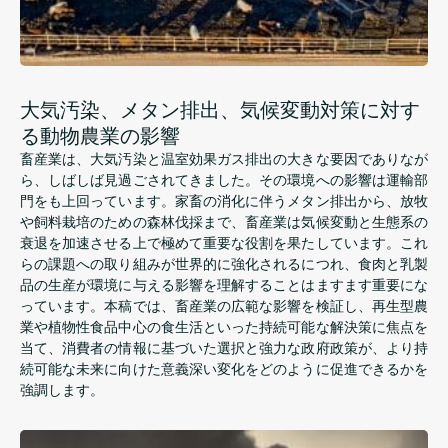
大気汚染、メタン排出、気候変動対策に対す
る動物農業の影響
畜産業は、大気汚染と温室効果ガス排出の大きな要因でありなが
ら、しばしば見過ごされてきました。その環境への影響は運輸部
門をも上回っています。家畜の消化に伴うメタン排出から、放牧
や飼料栽培のための森林伐採まで、畜産業は気候変動と生態系の
衰退を加速させる上で極めて重要な役割を果たしています。これ
らの課題への取り組みが世界的に強化されるにつれ、食肉と乳製
品の生産が環境に与える影響を理解することはますます重要にな
っています。本稿では、畜産業の広範な影響を検証し、再生型農
業や植物性食品中心の食生活といった持続可能な解決策に焦点を
当て、消費者の情報に基づいた選択と強力な政府政策が、より持
続可能な未来に向けた意義深い変化をどのように促進できるかを
強調します。