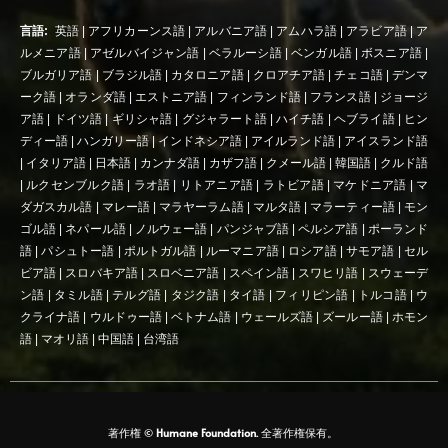
言語:
英語
|
アフリカーンス語
|
アルバニア語
|
アムハラ語
|
アラビア語
|
ア
ルメニア語
|
アゼルバイジャン語
|
ベラルーシ語
|
ベンガル語
|
ボスニア語
|
ブルガリア語
|
ブラジル語
|
カタロニア語
|
クロアチア語
|
チェコ語
|
デンマ
ーク語
|
オランダ語
|
エストニア語
|
フィンランド語
|
フランス語
|
ジョージ
ア語
|
ドイツ語
|
ギリシャ語
|
グジャラート語
|
ハイチ語
|
ヘブライ語
|
ヒン
ディー語
|
ハンガリー語
|
インドネシア語
|
アイルランド語
|
アイスランド語
|
イタリア語
|
日本語
|
カンナダ語
|
カザフ語
|
クメール語
|
韓国語
|
クルド語
|
ルクセンブルク語
|
ラオ語
|
リトアニア語
|
ラトビア語
|
マケドニア語
|
マ
ダガスカル語
|
マレー語
|
マラヤーラム語
|
マルタ語
|
マラーティー語
|
モン
ゴル語
|
ネパール語
|
ノルウェー語
|
パンジャブ語
|
ペルシア語
|
ポーランド
語
|
パシュトー語
|
ポルトガル語
|
ルーマニア語
|
ロシア語
|
サモア語
|
セル
ビア語
|
スロバキア語
|
スロベニア語
|
スペイン語
|
スワヒリ語
|
スウェーデ
ン語
|
タミル語
|
テルグ語
|
タジク語
|
タイ語
|
フィリピン語
|
トルコ語
|
ウ
クライナ語
|
ウルドゥー語
|
ベトナム語
|
ウェールズ語
|
ズールー語
|
ホモン
語
|
マオリ語
|
中国語
|
台湾語
著作権 ©
Humane Foundation.
全著作権保有。