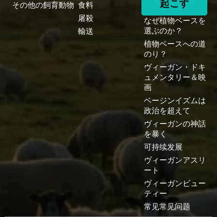
起こす
その他の飼育動物
食料
屠殺
なぜ植物ベースを
選ぶのか？
輸送
植物ベースへの道
のり？
ヴィーガン・ドキ
ュメンタリー＆映
画
ベージンイズムは
政治を超えて
ヴィーガンの神話
を暴く
可持续发展
ヴィーガンアスリ
ート
ヴィーガンビュー
ティー
常见常见问题