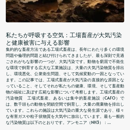
私たちが呼吸する空気：工場畜産が大気汚染
と健康被害に与える影響
集約的な畜産方法である工場式畜産は、長年にわたり多くの環境
問題や倫理的問題と結び付けられてきましたが、最も深刻で見過
ごされがちな影響の一つが、大気汚染です。動物を窮屈で不衛生
な環境で飼育する広大な工業施設は、大量の大気汚染物質を排出
し、環境悪化、公衆衛生問題、そして気候変動の一因となってい
ます。この記事では、工場式畜産が大気汚染の直接的な原因とな
っていること、そしてそれが私たちの健康、環境、そして畜産動
物の福祉に及ぼす広範な影響について考察します。工場式畜産の
汚染物質 工場式畜産、あるいは集中的畜産施設（CAFO）で
は、数千頭もの動物を閉鎖空間で飼育し、大量の廃棄物を排出し
ています。これらの施設は大気汚染の重大な発生源であり、様々
な有害ガスや粒子状物質を大気中に放出しています。最も一般的
な汚染物質は以下のとおりです。アンモニア（NH3）：…