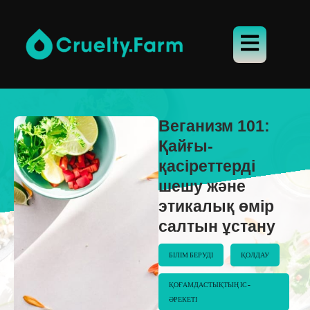
Веганизм 101:
Қайғы-
қасіреттерді
шешу және
этикалық өмір
салтын ұстану
БІЛІМ БЕРУДІ
ҚОЛДАУ
ҚОҒАМДАСТЫҚТЫҢ ІС-
ӘРЕКЕТІ