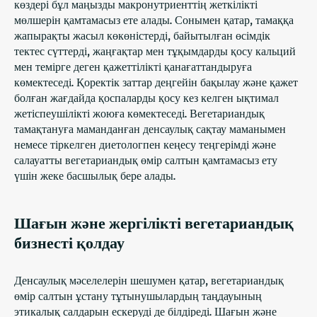
көздері бұл маңызды макронутриенттің жеткілікті
мөлшерін қамтамасыз ете алады. Сонымен қатар, тамаққа
жапырақты жасыл көкөністерді, байытылған өсімдік
тектес сүттерді, жаңғақтар мен тұқымдарды қосу кальций
мен темірге деген қажеттілікті қанағаттандыруға
көмектеседі. Қоректік заттар деңгейін бақылау және қажет
болған жағдайда қоспаларды қосу кез келген ықтимал
жетіспеушілікті жоюға көмектеседі. Вегетариандық
тамақтануға маманданған денсаулық сақтау маманымен
немесе тіркелген диетологпен кеңесу теңгерімді және
салауатты вегетариандық өмір салтын қамтамасыз ету
үшін жеке басшылық бере алады.
Шағын және жергілікті вегетариандық
бизнесті қолдау
Денсаулық мәселелерін шешумен қатар, вегетариандық
өмір салтын ұстану тұтынушылардың таңдауының
этикалық салдарын ескеруді де білдіреді. Шағын және