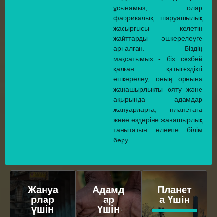
ұсынамыз, олар
фабрикалық шаруашылық
жасырғысы келетін
жайттарды әшкерелеуге
арналған. Біздің
мақсатымыз - біз сезбей
қалған қатыгездікті
әшкерелеу, оның орнына
жанашырлықты ояту және
ақырында адамдар
жануарларға, планетаға
және өздеріне жанашырлық
танытатын әлемге білім
беру.
Жануа
Адамд
Планет
рлар
ар
а Үшін
үшін
Үшін