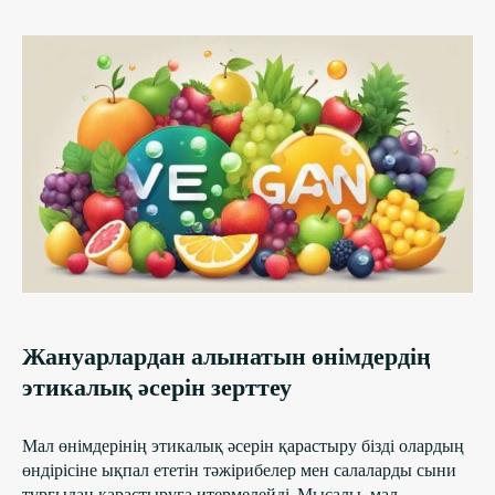
Жануарлардан алынатын өнімдердің
этикалық әсерін зерттеу
Мал өнімдерінің этикалық әсерін қарастыру бізді олардың
өндірісіне ықпал ететін тәжірибелер мен салаларды сыни
тұрғыдан қарастыруға итермелейді. Мысалы, мал