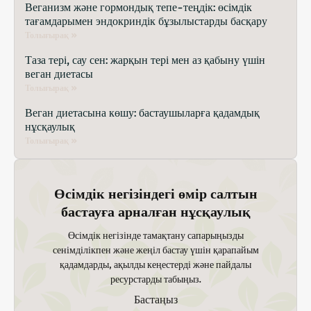
Веганизм және гормондық тепе-теңдік: өсімдік
тағамдарымен эндокриндік бұзылыстарды басқару
Толығырақ »
Таза тері, сау сен: жарқын тері мен аз қабыну үшін
веган диетасы
Толығырақ »
Веган диетасына көшу: бастаушыларға қадамдық
нұсқаулық
Толығырақ »
Өсімдік негізіндегі өмір салтын
бастауға арналған нұсқаулық
Өсімдік негізінде тамақтану сапарыңызды
сенімділікпен және жеңіл бастау үшін қарапайым
қадамдарды, ақылды кеңестерді және пайдалы
ресурстарды табыңыз.
Бастаңыз