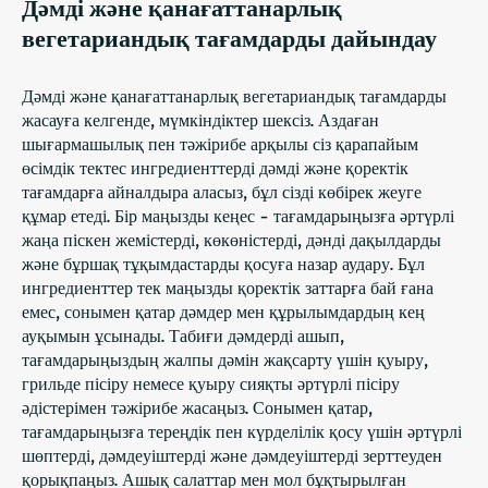
Дәмді және қанағаттанарлық
вегетариандық тағамдарды дайындау
Дәмді және қанағаттанарлық вегетариандық тағамдарды
жасауға келгенде, мүмкіндіктер шексіз. Аздаған
шығармашылық пен тәжірибе арқылы сіз қарапайым
өсімдік тектес ингредиенттерді дәмді және қоректік
тағамдарға айналдыра аласыз, бұл сізді көбірек жеуге
құмар етеді. Бір маңызды кеңес - тағамдарыңызға әртүрлі
жаңа піскен жемістерді, көкөністерді, дәнді дақылдарды
және бұршақ тұқымдастарды қосуға назар аудару. Бұл
ингредиенттер тек маңызды қоректік заттарға бай ғана
емес, сонымен қатар дәмдер мен құрылымдардың кең
ауқымын ұсынады. Табиғи дәмдерді ашып,
тағамдарыңыздың жалпы дәмін жақсарту үшін қуыру,
грильде пісіру немесе қуыру сияқты әртүрлі пісіру
әдістерімен тәжірибе жасаңыз. Сонымен қатар,
тағамдарыңызға тереңдік пен күрделілік қосу үшін әртүрлі
шөптерді, дәмдеуіштерді және дәмдеуіштерді зерттеуден
қорықпаңыз. Ашық салаттар мен мол бұқтырылған