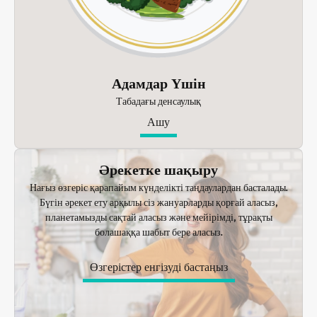
Адамдар Үшін
Табадағы денсаулық
Ашу
Әрекетке шақыру
Нағыз өзгеріс қарапайым күнделікті таңдаулардан басталады.
Бүгін әрекет ету арқылы сіз жануарларды қорғай аласыз,
планетамызды сақтай аласыз және мейірімді, тұрақты
болашаққа шабыт бере аласыз.
Өзгерістер енгізуді бастаңыз