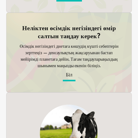
Неліктен өсімдік негізіндегі өмір
салтын таңдау керек?
Өсімдік негізіндегі диетаға көшудің күшті себептерін
зерттеңіз — денсаулықтың жақсаруынан бастап
мейірімді планетаға дейін. Тағам таңдауларыңыздың
шынымен маңызды екенін біліңіз.
Біл