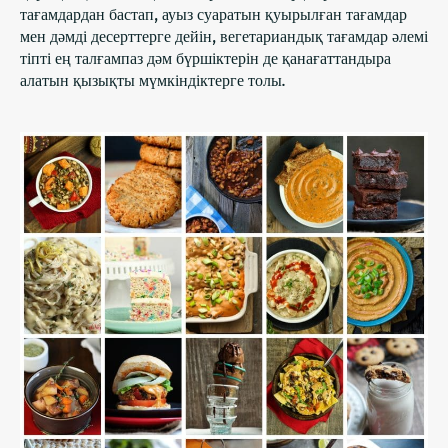
тағамдардан бастап, ауыз суаратын қуырылған тағамдар
мен дәмді десерттерге дейін, вегетариандық тағамдар әлемі
тіпті ең талғампаз дәм бүршіктерін де қанағаттандыра
алатын қызықты мүмкіндіктерге толы.