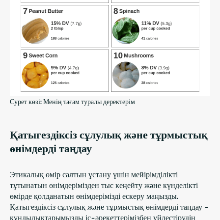
Сурет көзі: Менің тағам туралы деректерім
Қатыгездіксіз сұлулық және тұрмыстық
өнімдерді таңдау
Этикалық өмір салтын ұстану үшін мейірімділікті
тұтынатын өнімдерімізден тыс кеңейту және күнделікті
өмірде қолданатын өнімдерімізді ескеру маңызды.
Қатыгездіксіз сұлулық және тұрмыстық өнімдерді таңдау -
құндылықтарымызды іс-әрекеттерімізбен үйлестірудің