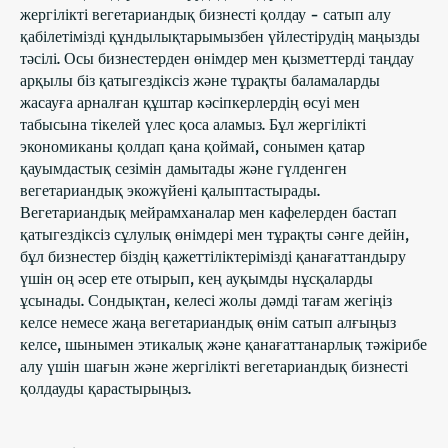
жергілікті вегетариандық бизнесті қолдау - сатып алу
қабілетімізді құндылықтарымызбен үйлестірудің маңызды
тәсілі. Осы бизнестерден өнімдер мен қызметтерді таңдау
арқылы біз қатыгездіксіз және тұрақты баламаларды
жасауға арналған құштар кәсіпкерлердің өсуі мен
табысына тікелей үлес қоса аламыз. Бұл жергілікті
экономиканы қолдап қана қоймай, сонымен қатар
қауымдастық сезімін дамытады және гүлденген
вегетариандық экожүйені қалыптастырады.
Вегетариандық мейрамханалар мен кафелерден бастап
қатыгездіксіз сұлулық өнімдері мен тұрақты сәнге дейін,
бұл бизнестер біздің қажеттіліктерімізді қанағаттандыру
үшін оң әсер ете отырып, кең ауқымды нұсқаларды
ұсынады. Сондықтан, келесі жолы дәмді тағам жегіңіз
келсе немесе жаңа вегетариандық өнім сатып алғыңыз
келсе, шынымен этикалық және қанағаттанарлық тәжірибе
алу үшін шағын және жергілікті вегетариандық бизнесті
қолдауды қарастырыңыз.