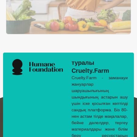
туралы
Cruelty.Farm
Cruelty.Farm - заманауи
жануарлар
шаруашылығының
шындығының астарын ашу
үшін іске қосылған көптілді
сандық платформа. Біз 80-
нен астам тілде мақалалар,
бейне дәлелдер, тергеу
материалдары және білім
беру ресурстарын