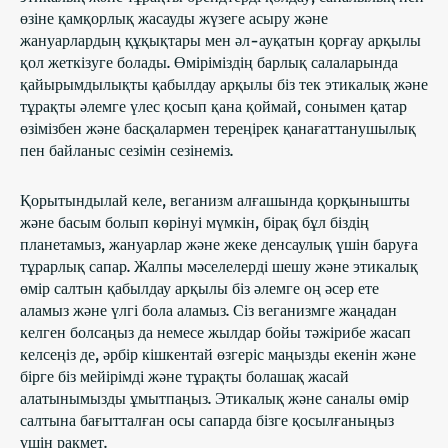
өзіне қамқорлық жасауды жүзеге асыру және
жануарлардың құқықтары мен әл-ауқатын қорғау арқылы
қол жеткізуге болады. Өміріміздің барлық салаларында
қайырымдылықты қабылдау арқылы біз тек этикалық және
тұрақты әлемге үлес қосып қана қоймай, сонымен қатар
өзімізбен және басқалармен тереңірек қанағаттанушылық
пен байланыс сезімін сезінеміз.
Қорытындылай келе, веганизм алғашында қорқынышты
және басым болып көрінуі мүмкін, бірақ бұл біздің
планетамыз, жануарлар және жеке денсаулық үшін баруға
тұрарлық сапар. Жалпы мәселелерді шешу және этикалық
өмір салтын қабылдау арқылы біз әлемге оң әсер ете
аламыз және үлгі бола аламыз. Сіз веганизмге жаңадан
келген болсаңыз да немесе жылдар бойы тәжірибе жасап
келсеңіз де, әрбір кішкентай өзгеріс маңызды екенін және
бірге біз мейірімді және тұрақты болашақ жасай
алатынымызды ұмытпаңыз. Этикалық және саналы өмір
салтына бағытталған осы сапарда бізге қосылғаныңыз
үшін рақмет.