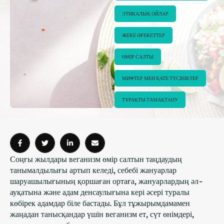
ЭТИКАЛЫҚ ОЙЛАР
ЖЕКЕ ӘРЕКЕТТЕР
ӨМІР САЛТЫ
МИФТЕР МЕН ҚАТЕ ТҮСІНІКТЕР
ТҰРАҚТЫ ТАМАҚТАНУ
Соңғы жылдары веганизм өмір салтын таңдаудың
танымалдылығы артып келеді, себебі жануарлар
шаруашылығының қоршаған ортаға, жануарлардың әл-
ауқатына және адам денсаулығына кері әсері туралы
көбірек адамдар біле бастады. Бұл тұжырымдамамен
жаңадан танысқандар үшін веганизм ет, сүт өнімдері,