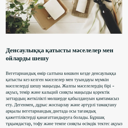
Денсаулыққа қатысты мәселелер мен
ойларды шешу
Вегетариандық өмір салтына көшкен кезде денсаулыққа
қатысты кез келген мәселелер мен туындауы мүмкін
мәселелерді шешу маңызды. Жалпы мәселелердің бірі -
ақуыз, темір және кальций сияқты маңызды қоректік
заттардың жеткілікті мөлшерде қабылдануын қамтамасыз
ету. Дегенмен, дұрыс жоспарлау және әртүрлі тамақтану
арқылы вегетариандық диетада осы тағамдық
қажеттіліктерді қанағаттандыруға болады. Бұршақ
тұқымдастар, тофу және темпе сияқты өсімдік тектес ақуыз