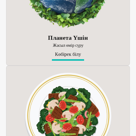
Планета Үшін
Жасыл өмір сүру
Көбірек білу