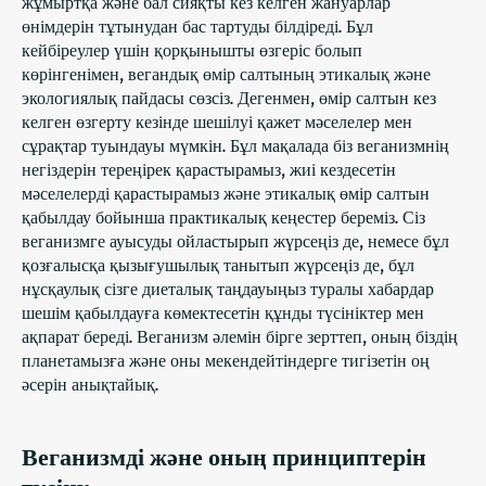
жұмыртқа және бал сияқты кез келген жануарлар
өнімдерін тұтынудан бас тартуды білдіреді. Бұл
кейбіреулер үшін қорқынышты өзгеріс болып
көрінгенімен, вегандық өмір салтының этикалық және
экологиялық пайдасы сөзсіз. Дегенмен, өмір салтын кез
келген өзгерту кезінде шешілуі қажет мәселелер мен
сұрақтар туындауы мүмкін. Бұл мақалада біз веганизмнің
негіздерін тереңірек қарастырамыз, жиі кездесетін
мәселелерді қарастырамыз және этикалық өмір салтын
қабылдау бойынша практикалық кеңестер береміз. Сіз
веганизмге ауысуды ойластырып жүрсеңіз де, немесе бұл
қозғалысқа қызығушылық танытып жүрсеңіз де, бұл
нұсқаулық сізге диеталық таңдауыңыз туралы хабардар
шешім қабылдауға көмектесетін құнды түсініктер мен
ақпарат береді. Веганизм әлемін бірге зерттеп, оның біздің
планетамызға және оны мекендейтіндерге тигізетін оң
әсерін анықтайық.
Веганизмді және оның принциптерін