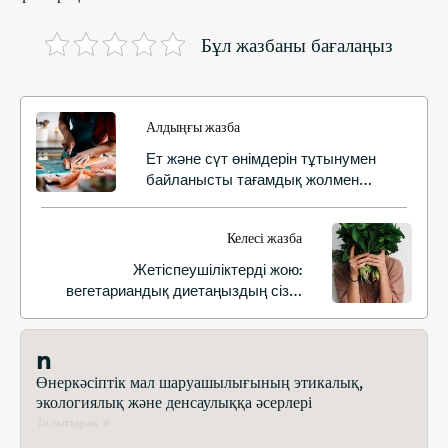
Бұл жазбаны бағалаңыз
Алдыңғы жазба
Ет және сүт өнімдерін тұтынумен
байланысты тағамдық жолмен
берілетін аурулар
Келесі жазба
Жетіспеушіліктерді жою:
вегетариандық диетаңыздың сізге
қажетті барлық қоректік заттарды
қамтамасыз ететініне көз жеткізу
n
Өнеркәсіптік мал шаруашылығының этикалық,
экологиялық және денсаулыққа әсерлері
Толығырақ »