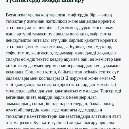
Веганизм туралы кең таралған мифтердің бірі - оның
тамақтану жағынан жеткіліксіз және маңызды қоректік
заттардың жетіспеушілігі. Дегенмен, дұрыс жоспарлау
және әртүрлі тамақтану арқылы вегандық өмір салты
денсаулықты оңтайлы ету үшін барлық қажетті қоректік
заттарды қамтамасыз ете алады. Бұршақ тұқымдастар,
тофу, темпе, жаңғақтар, тұқымдар және дәнді дақылдар
сияқты өсімдік тектес көздер ақуызға бай, ал жемістер мен
көкөністер дәрумендер мен минералдардың кең ауқымын
ұсынады. Сонымен қатар, байытылған өсімдік тектес сүт
баламалары мен қоспалары В12 дәрумені және омега-3
май қышқылдары сияқты қоректік заттардың жеткілікті
мөлшерде қабылдануын қамтамасыз ете алады. Теңгерімді
вегандық диета өмірдің барлық кезеңдеріндегі
адамдардың, соның ішінде нәрестелердің, балалардың,
жүкті әйелдердің және егде жастағы адамдардың
тамақтану қажеттіліктерін қанағаттандыра алатынын атап
өту маңызды. Бұл қате түсінікті жоққа шығару арқылы
адамдар тек этикалық таңдауды ғана емес, сонымен қатар