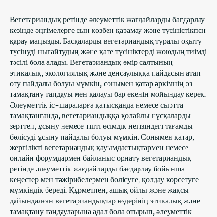
Вегетариандық ретінде әлеуметтік жағдайларды бағдарлау
кезінде әңгімелерге сын көзбен қарамау және түсіністікпен
қарау маңызды. Басқаларды вегетариандық туралы оқыту
түсінуді нығайтудың және қате түсініктерді жоюдың тиімді
тәсілі бола алады. Вегетариандық өмір салтының
этикалық, экологиялық және денсаулыққа пайдасын атап
өту пайдалы болуы мүмкін, сонымен қатар әркімнің өз
тамақтану таңдауы мен қалауы бар екенін мойындау керек.
Әлеуметтік іс-шараларға қатысқанда немесе сыртта
тамақтанғанда, вегетариандыққа қолайлы нұсқаларды
зерттеп, ұсыну немесе тіпті өсімдік негізіндегі тағамды
бөлісуді ұсыну пайдалы болуы мүмкін. Сонымен қатар,
жергілікті вегетариандық қауымдастықтармен немесе
онлайн форумдармен байланыс орнату вегетариандық
ретінде әлеуметтік жағдайларды бағдарлау бойынша
кеңестер мен тәжірибелермен бөлісуге, қолдау көрсетуге
мүмкіндік береді. Құрметпен, ашық ойлы және жақсы
дайындалған вегетариандықтар өздерінің этикалық және
тамақтану таңдауларына адал бола отырып, әлеуметтік