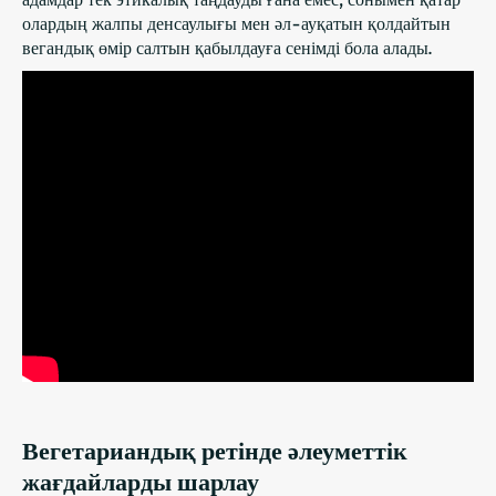
олардың жалпы денсаулығы мен әл-ауқатын қолдайтын
вегандық өмір салтын қабылдауға сенімді бола алады.
Вегетариандық ретінде әлеуметтік
жағдайларды шарлау