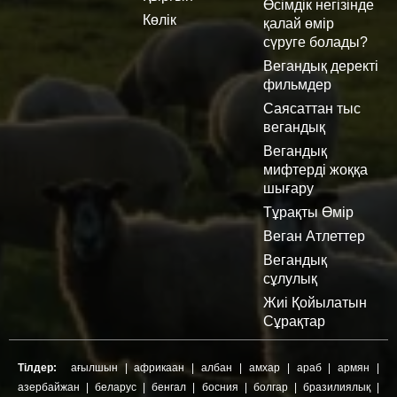
Өсімдік негізінде
Көлік
қалай өмір
сүруге болады?
Вегандық деректі
фильмдер
Саясаттан тыс
вегандық
Вегандық
мифтерді жоққа
шығару
Тұрақты Өмір
Веган Атлеттер
Вегандық
сұлулық
Жиі Қойылатын
Сұрақтар
Тілдер:
ағылшын
|
африкаан
|
албан
|
амхар
|
араб
|
армян
|
азербайжан
|
беларус
|
бенгал
|
босния
|
болгар
|
бразилиялық
|