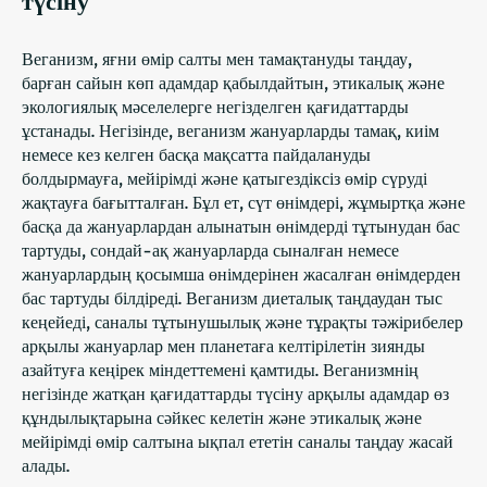
түсіну
Веганизм, яғни өмір салты мен тамақтануды таңдау,
барған сайын көп адамдар қабылдайтын, этикалық және
экологиялық мәселелерге негізделген қағидаттарды
ұстанады. Негізінде, веганизм жануарларды тамақ, киім
немесе кез келген басқа мақсатта пайдалануды
болдырмауға, мейірімді және қатыгездіксіз өмір сүруді
жақтауға бағытталған. Бұл ет, сүт өнімдері, жұмыртқа және
басқа да жануарлардан алынатын өнімдерді тұтынудан бас
тартуды, сондай-ақ жануарларда сыналған немесе
жануарлардың қосымша өнімдерінен жасалған өнімдерден
бас тартуды білдіреді. Веганизм диеталық таңдаудан тыс
кеңейеді, саналы тұтынушылық және тұрақты тәжірибелер
арқылы жануарлар мен планетаға келтірілетін зиянды
азайтуға кеңірек міндеттемені қамтиды. Веганизмнің
негізінде жатқан қағидаттарды түсіну арқылы адамдар өз
құндылықтарына сәйкес келетін және этикалық және
мейірімді өмір салтына ықпал ететін саналы таңдау жасай
алады.