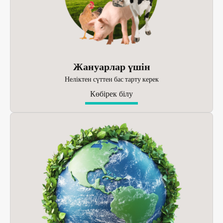
Жануарлар үшін
Неліктен сүттен бас тарту керек
Көбірек білу