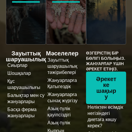
Зауыттық
Мәселелер
ӨЗГЕРІСТІҢ БІР
шаруашылық
БӨЛІГІ БОЛЫҢЫЗ.
Зауыттық
ЖАНУАРЛАР ҮШІН
Сиырлар
шаруашылық
ӘРЕКЕТ ЕТІҢІЗ.
тәжірибелері
Шошқалар
Әрекет
Жануарларға
Құс
ке
Қатыгездік
шаруашылығы
шақыр
Жануарларға
Балықтар мен су
у
сынақ жүргізу
жануарлары
Неліктен өсімдік
Азық-түлік
Басқа ферма
негізіндегі
қауіпсіздігі
жануарлары
диетаға көшу
Азық-түлік
керек?
Қырғын