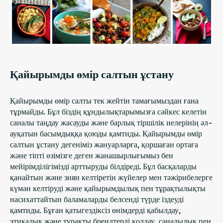
Қайырымды өмір салтын ұстану
Қайырымды өмір салты тек жейтін тамағымыздан ғана
тұрмайды. Бұл біздің құндылықтарымызға сәйкес келетін
саналы таңдау жасауды және барлық тіршілік иелерінің әл-
ауқатын басымдыққа қоюды қамтиды. Қайырымды өмір
салтын ұстану дегеніміз жануарларға, қоршаған ортаға
және тіпті өзімізге деген жанашырлығымыз бен
мейірімділігімізді арттыруды білдіреді. Бұл басқаларды
қанайтын және зиян келтіретін жүйелер мен тәжірибелерге
күмән келтіруді және қайырымдылық пен тұрақтылықты
насихаттайтын баламаларды белсенді түрде іздеуді
қамтиды. Бұған қатыгездіксіз өнімдерді қабылдау,
этикалық және тұрақты брендтерді қолдау, саналылық пен