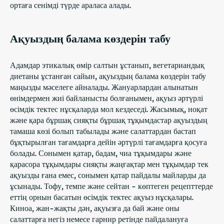
ортаға сенімді түрде араласа алады.
Ақуыздың балама көздерін табу
Адамдар этикалық өмір салтын ұстанып, вегетариандық
диетаны ұстанған сайын, ақуыздың балама көздерін табу
маңызды мәселеге айналады. Жануарлардан алынатын
өнімдермен жиі байланысты болғанымен, ақуыз әртүрлі
өсімдік тектес нұсқаларда мол кездеседі. Жасымық, ноқат
және қара бұршақ сияқты бұршақ тұқымдастар ақуыздың
тамаша көзі болып табылады және салаттардан бастап
бұқтырылған тағамдарға дейін әртүрлі тағамдарға қосуға
болады. Сонымен қатар, бадам, чиа тұқымдары және
қарасора тұқымдары сияқты жаңғақтар мен тұқымдар тек
ақуызды ғана емес, сонымен қатар пайдалы майларды да
ұсынады. Тофу, темпе және сейтан - көптеген рецепттерде
еттің орнын басатын өсімдік тектес ақуыз нұсқалары.
Киноа, жан-жақты дән, ақуызға да бай және оны
салаттарға негіз немесе гарнир ретінде пайдалануға