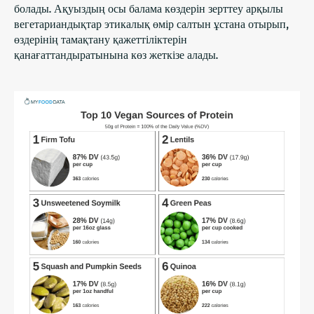
болады. Ақуыздың осы балама көздерін зерттеу арқылы
вегетариандықтар этикалық өмір салтын ұстана отырып,
өздерінің тамақтану қажеттіліктерін
қанағаттандыратынына көз жеткізе алады.