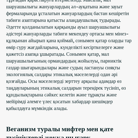
шаруашылығы жануарлардың әл-ауқатына және зауыт
фермаларында ұсталатын жануарлардың бастан кешіретін
табиғи азаптарына қатысты алаңдаушылық тудырады.
Әдетте қолданылатын қарқынды ауыл шаруашылығы
әдістері жануарларды табиғи мекендеу ортасы мен мінез-
құлқынан айырып қана қоймай, сонымен қатар оларды тар
өмір сүру жағдайларына, күнделікті кесірткелерге және
қажетсіз азапқа ұшыратады. Сонымен қатар, мал
шаруашылығының ормандардың жойылуы, парниктік
газдар шығарындылары және судың ластануы сияқты
экологиялық салдары этикалық мәселелерді одан әрі
қозғайды. Осы мәселелерді зерттеу арқылы адамдар өз
таңдауларының этикалық салдарын тереңірек түсініп, өз
құндылықтарына сәйкес келетін және тұрақты және
мейірімді әлемге үлес қосатын хабардар шешімдер
қабылдауға мүмкіндік алады.
Веганизм туралы мифтер мен қате
түсініктерді жоққа шығару