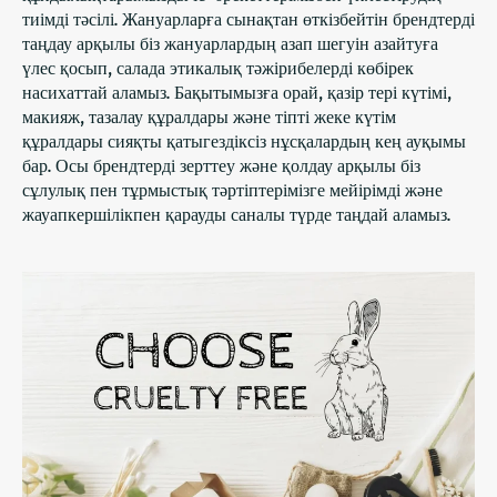
тиімді тәсілі. Жануарларға сынақтан өткізбейтін брендтерді
таңдау арқылы біз жануарлардың азап шегуін азайтуға
үлес қосып, салада этикалық тәжірибелерді көбірек
насихаттай аламыз. Бақытымызға орай, қазір тері күтімі,
макияж, тазалау құралдары және тіпті жеке күтім
құралдары сияқты қатыгездіксіз нұсқалардың кең ауқымы
бар. Осы брендтерді зерттеу және қолдау арқылы біз
сұлулық пен тұрмыстық тәртіптерімізге мейірімді және
жауапкершілікпен қарауды саналы түрде таңдай аламыз.