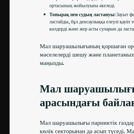
ортасының жойылуына әкеледі.
Топырақ пен судың ластануы:
Зауыт ф
ластайды, бұл денсаулыққа елеулі қауіп
көлдерді және жер асты суларын да ласт
Мал шаруашылығының қоршаған орта
мәселелерді шешу және планетамызғ
маңызды.
Мал шаруашылығы 
арасындағы байла
Мал шаруашылығы парниктік газдар 
көлік секторынан да асып түседі. 