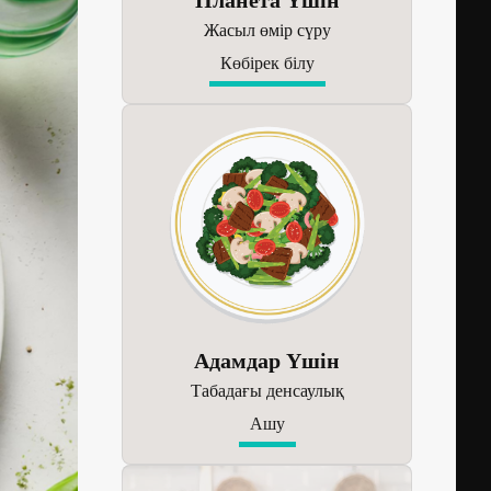
Жасыл өмір сүру
Көбірек білу
Адамдар Үшін
Табадағы денсаулық
Ашу