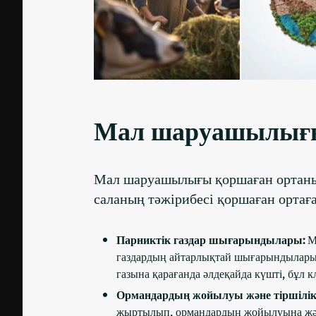
Мал шаруашылығын
Мал шаруашылығы қоршаған ортаның
саланың тәжірибесі қоршаған ортаға
Парниктік газдар шығарындылары:
Ма
газдардың айтарлықтай шығарындыларын
газына қарағанда әлдеқайда күшті, бұл к
Ормандардың жойылуы және тіршілік
жыртылып, ормандардың жойылуына және 