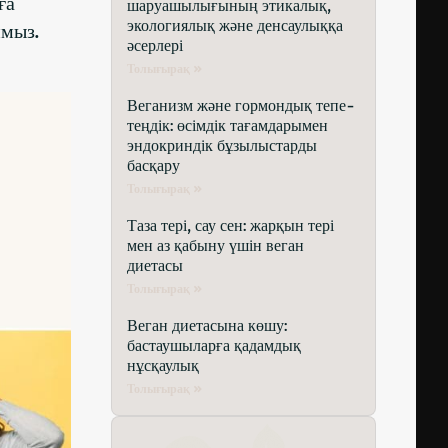
ға
шаруашылығының этикалық,
экологиялық және денсаулыққа
ймыз.
әсерлері
Толығырақ »
Веганизм және гормондық тепе-
теңдік: өсімдік тағамдарымен
эндокриндік бұзылыстарды
басқару
Толығырақ »
Таза тері, сау сен: жарқын тері
мен аз қабыну үшін веган
диетасы
Толығырақ »
Веган диетасына көшу:
бастаушыларға қадамдық
нұсқаулық
Толығырақ »