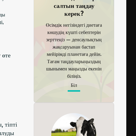
салтын таңдау
керек?
уды
і,
Өсімдік негізіндегі диетаға
көшудің күшті себептерін
зерттеңіз — денсаулықтың
жақсаруынан бастап
мейірімді планетаға дейін.
 өте
Тағам таңдауларыңыздың
шынымен маңызды екенін
біліңіз.
Біл
 тіпті
ылуды