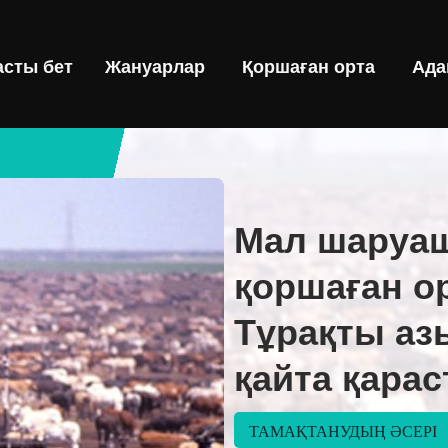
асты бет
Жануарлар
Қоршаған орта
Ада
Мал шару
қоршаған ор
Тұрақты аз
қайта қара
ТАМАҚТАНУДЫҢ ӘСЕРІ