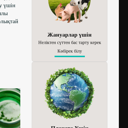
у үшін
ылы
рлықтай
Жануарлар үшін
Неліктен сүттен бас тарту керек
Көбірек білу
Планета Үшін