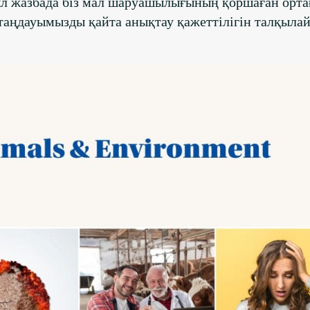
Бұл жазбада біз мал шаруашылығының қоршаған орта
у таңдауымызды қайта анықтау қажеттілігін талқыла