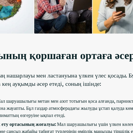
ың қоршаған ортаға әсер
 нашарлауы мен ластануына үлкен үлес қосады. Б
 кең ауқымды әсер етеді, соның ішінде:
л шаруашылығы метан мен азот тотығын қоса алғанда, парникт
а жауапты. Бұл газдар атмосферадағы жылуды ұстап қалуда к
лиматтың өзгеруіне ықпал етеді.
 ету ортасының жоғалуы:
Мал шаруашылығы үшін үлкен көлем
сансыз жабайы табиғат түрлерінің өмірлік маңызды тіршілік е