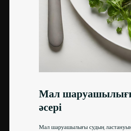
Мал шаруашылығы
әсері
Мал шаруашылығы судың ластануыны