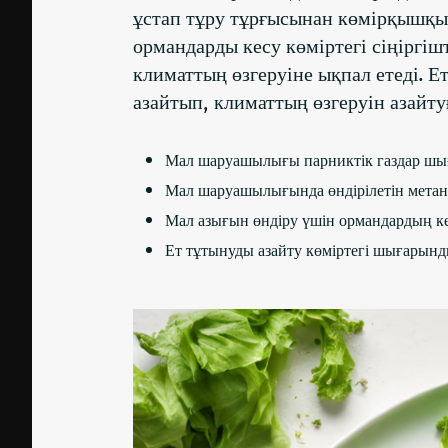
ұстап тұру тұрғысынан көмірқышқыл
ормандарды кесу көміртегі сіңіргіш
климаттың өзгеруіне ықпал етеді. 
азайтып, климаттың өзгеруін азайту
Мал шаруашылығы парниктік газдар шығ
Мал шаруашылығында өндірілетін метан
Мал азығын өндіру үшін ормандардың кес
Ет тұтынуды азайту көміртегі шығарын