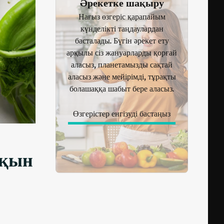
Әрекетке шақыру
Нағыз өзгеріс қарапайым
күнделікті таңдаулардан
басталады. Бүгін әрекет ету
арқылы сіз жануарларды қорғай
аласыз, планетамызды сақтай
аласыз және мейірімді, тұрақты
болашаққа шабыт бере аласыз.
Өзгерістер енгізуді бастаңыз
йқын