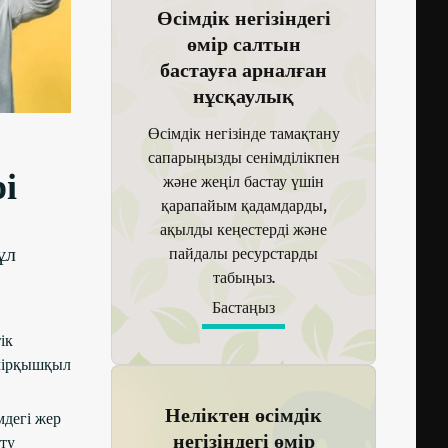
Өсімдік негізіндегі
өмір салтын
бастауға арналған
нұсқаулық
Өсімдік негізінде тамақтану
сапарыңызды сенімділікпен
і
және жеңіл бастау үшін
қарапайым қадамдарды,
ақылды кеңестерді және
ұл
пайдалы ресурстарды
табыңыз.
Бастаңыз
ік
өмірқышқыл
Неліктен өсімдік
дегі жер
негізіндегі өмір
ту