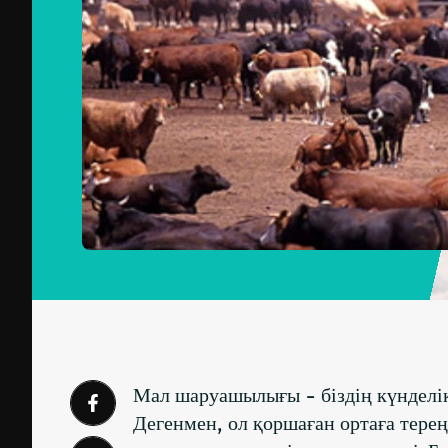
Мал шаруашылығы - біздің күнделікт
Дегенмен, ол қоршаған ортаға тере