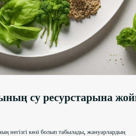
ның су ресурстарына жо
ң негізгі көзі болып табылады, жануарлардың