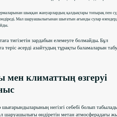
ермаларынан шыққан жануарлардың қалдықтары топырақ пен с
 төндіреді. Мал шаруашылығынан шығатын ағынды сулар өзендерд
айды.
ға тигізетін зардабын елемеуге болмайды. Бұл
а теріс әсерді азайтудың тұрақты баламаларын табу
мен климаттың өзгеруі
ныс
шығарындыларының негізгі себебі болып табылады,
Мал шаруашылығы өндіретін метан атмосферадағы ж