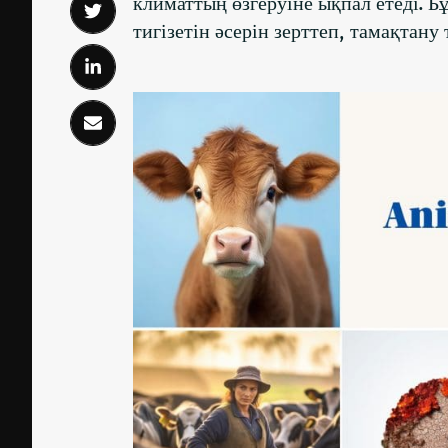
климаттың өзгеруіне ықпал етеді. 
тигізетін әсерін зерттеп, тамақтан