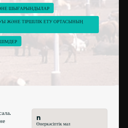
ЖӘНЕ ШЫҒАРЫНДЫЛАР
 ЖӘНЕ ТІРШІЛІК ЕТУ ОРТАСЫНЫҢ 
ШІМДЕР
сала.
n
не
Өнеркәсіптік мал