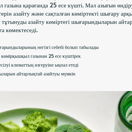
 газына қарағанда 25 есе күшті. Мал азығын өндір
терін азайту және сақталған көміртекті шығару арқ
Ет тұтынуды азайту көміртегі шығарындыларын айта
ға көмектеседі.
арындыларының негізгі себебі болып табылады
 көмірқышқыл газынан 25 есе күштірек
ілуі климаттың өзгеруіне ықпал етеді
дыларын айтарлықтай азайтуы мүмкін