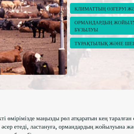
КЛИМАТТЫҢ ӨЗГЕРУІ 
ОРМАНДАРДЫҢ ЖОЙЫЛУЫ
БҰЗЫЛУЫ
ТҰРАҚТЫЛЫҚ ЖӘНЕ ШЕ
і өмірімізде маңызды рөл атқаратын кең таралған 
ң әсер етеді, ластануға, ормандардың жойылуына жә