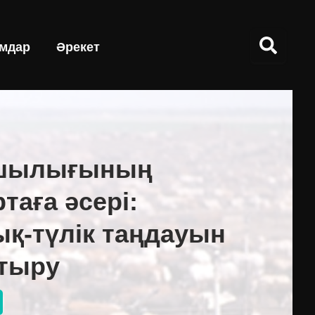
мдар
Әрекет
ашылығының
таға әсері:
ық-түлік таңдауын
стыру