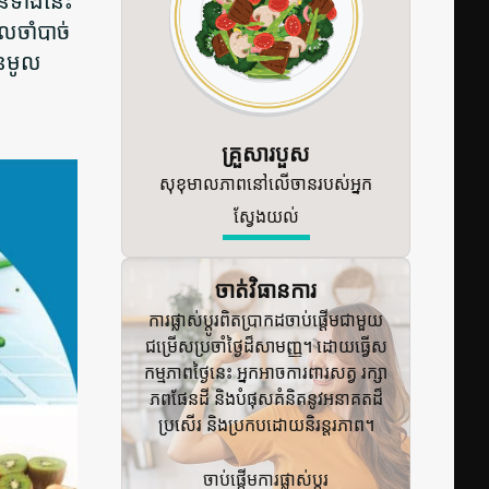
ីនទាំងនេះ
ែលចាំបាច់
ានមូល
គ្រួសារបួស
សុខុមាលភាពនៅលើចានរបស់អ្នក
ស្វែងយល់
ចាត់វិធានការ
ការផ្លាស់ប្តូរពិតប្រាកដចាប់ផ្តើមជាមួយ
ជម្រើសប្រចាំថ្ងៃដ៏សាមញ្ញ។ ដោយធ្វើស
កម្មភាពថ្ងៃនេះ អ្នកអាចការពារសត្វ រក្សា
ភពផែនដី និងបំផុសគំនិតនូវអនាគតដ៏
ប្រសើរ និងប្រកបដោយនិរន្តរភាព។
ចាប់ផ្តើមការផ្លាស់ប្តូរ