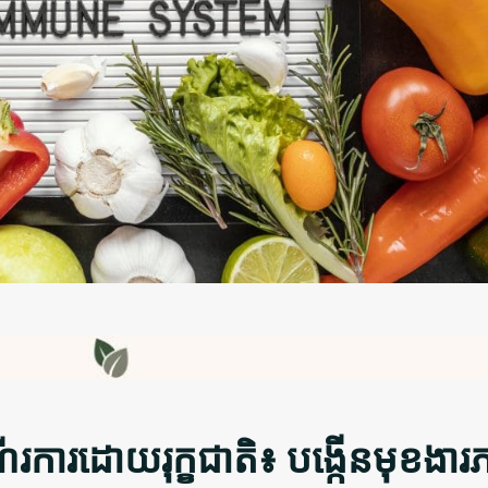
រការដោយរុក្ខជាតិ៖ បង្កើនមុខងារ