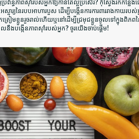
ំរុញប្រព័ន្ធភាពស៊ាំរបស់អ្នកឱ្យកាន់តែល្អប្រសើរ? កុំស្វែងរកកន្លែ
អស្ចារ្យនៃរបបអាហារបួស ដើម្បីបង្កើនការការពាររាងកាយរបស់អ
កត្រៀមខ្លួនរួចរាល់ហើយឬនៅដើម្បីជ្រមុជខ្លួនចូលទៅក្នុងពិភព
ែលនឹងបង្កើនភាពស៊ាំរបស់អ្នក? ចូរយើងចាប់ផ្តើម!