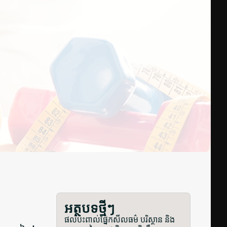
អត្ថបទថ្មីៗ
ផលប៉ះពាល់ផ្នែកសីលធម៌ បរិស្ថាន និង