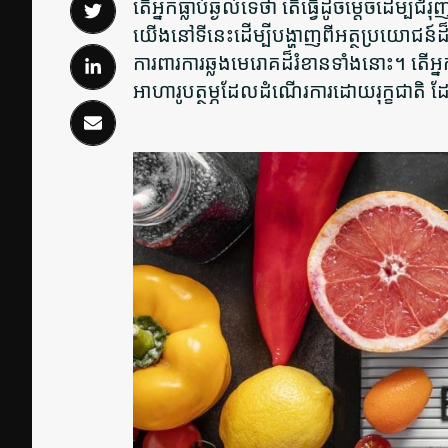
តើអ្នកធ្លាប់ឆ្ងល់ទេថា តើធ្វើដូចម្តេចដើម្បីជ
យើងនៅទីនេះដើម្បីបង្ហាញពីអត្ថប្រយោជន៍ដ៏
ការពារការឆ្លងមេរោគដ៏រំខានទាំងនោះ។ តើអ្ន
អាហារូបត្ថម្ភដែលដំណើរការដោយរុក្ខជាតិ ដ