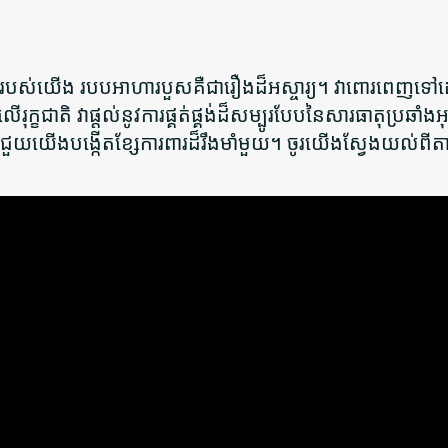
៊ាំរបស់យើង របបអាហារបួសគឺជារឿងដ៏អស្ចារ្យ។ វាពោរពេញ
ុក្ខជាតិ វាផ្តល់នូវការផ្គត់ផ្គង់ដ៏សម្បូរបែបនៃសារធាតុប្រឆាំង
លជួយយើងបង្កើតខ្សែការពារដ៏រឹងមាំមួយ។ ចូរយើងស្វែងយល់ពីតា