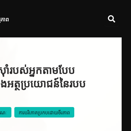
មភាព
ពស៊ាំរបស់អ្នកតាមបែប
នឹងអត្ថប្រយោជន៍នៃរបប
រណៈ
ការបរិភោគប្រកបដោយចីរភាព