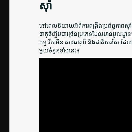
ស៊ាំ
នៅពេលនិយាយអំពីការពង្រឹងប្រព័ន្ធភាពស
ធាតុចិញ្ចឹមជាច្រើនប្រភេទដែលមានមូលដ្ឋានលើរ
កម្ម វីតាមីន សារធាតុរ៉ែ និងជាតិសរសៃ ដែ
មួយចំនួនទាំងនេះ៖