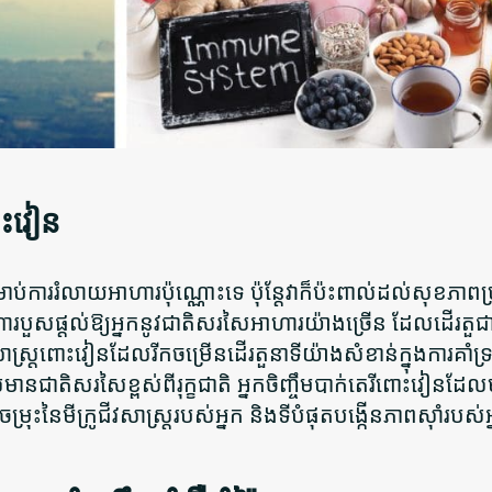
ោះវៀន
ប់ការរំលាយអាហារប៉ុណ្ណោះទេ ប៉ុន្តែវាក៏ប៉ះពាល់ដល់សុខភាពប្
បួសផ្តល់ឱ្យអ្នកនូវជាតិសរសៃអាហារយ៉ាងច្រើន ដែលដើរតួជាឆ្
ស្រ្តពោះវៀនដែលរីកចម្រើនដើរតួនាទីយ៉ាងសំខាន់ក្នុងការគាំទ្
ជាតិសរសៃខ្ពស់ពីរុក្ខជាតិ អ្នកចិញ្ចឹមបាក់តេរីពោះវៀនដែ
នៃមីក្រូជីវសាស្រ្តរបស់អ្នក និងទីបំផុតបង្កើនភាពស៊ាំរបស់អ