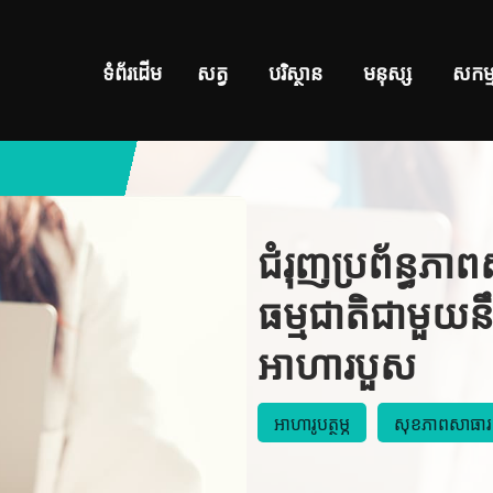
ទំព័រដើម
សត្វ
បរិស្ថាន
មនុស្ស
សកម្
ជំរុញប្រព័ន្ធភា
ធម្មជាតិជាមួយ
អាហារបួស
អាហារូបត្ថម្ភ
សុខភាពសាធា