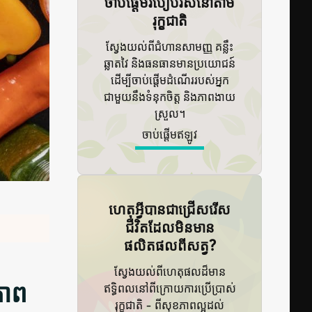
ចាប់ផ្តើមរបៀបរស់នៅតាម
រុក្ខជាតិ
ស្វែងយល់ពីជំហានសាមញ្ញ គន្លឹះ
ឆ្លាតវៃ និងធនធានមានប្រយោជន៍
ដើម្បីចាប់ផ្តើមដំណើររបស់អ្នក
ជាមួយនឹងទំនុកចិត្ត និងភាពងាយ
ស្រួល។
ចាប់ផ្តើម​ឥឡូវ
ហេតុអ្វីបានជា​ជ្រើសរើស​
ជីវិត​ដែល​មិន​មាន​
ផលិតផល​ពី​សត្វ?
ស្វែងយល់ពីហេតុផលដ៏មាន
ភាព
ឥទ្ធិពលនៅពីក្រោយការប្រើប្រាស់
រុក្ខជាតិ - ពីសុខភាពល្អដល់