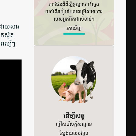
ភពផែនដីដ៏ស្និទ្ធស្នាល។ ស្វែង
យល់ពីរបៀបដែលជម្រើសអាហារ
របស់អ្នកពិតជាសំខាន់។
ទៅដោយសារ
រក​ឃើញ
អុកស៊ីត
រាល្បីៗ
ដើម្បីសត្វ
ជ្រើសរើសក្តីសណ្តាន
ស្វែងយល់បន្ថែម