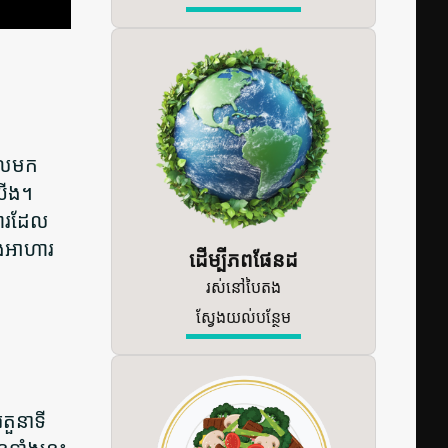
ចូលមក
់យើង។
ហារដែល
ុងអាហារ
ដើម្បីភពផែនដ
រស់នៅបៃតង
ស្វែងយល់បន្ថែម
តួនាទី