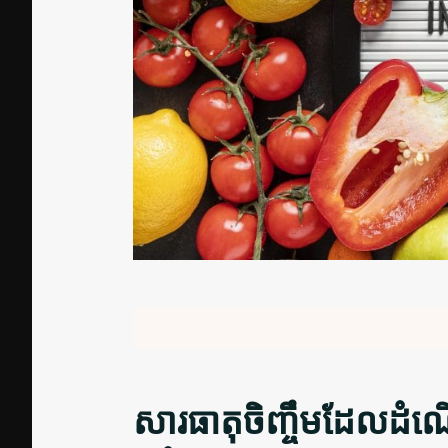
សារធាតុចិញ្ចឹមដែលដំណើ