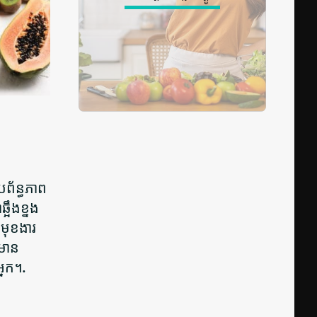
រព័ន្ធភាព
អឹងខ្នង
រមុខងារ
លមាន
្នក។.