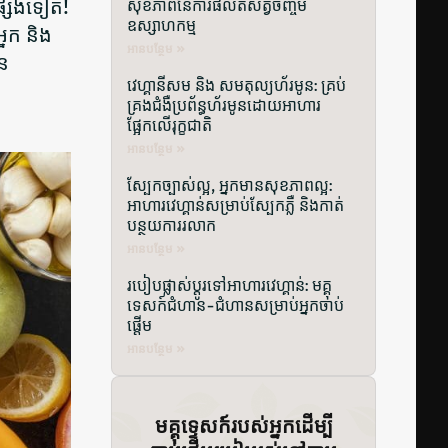
ងផ្សេងទៀត!
សុខភាពនៃការផលិតសត្វចិញ្ចឹម
ឧស្សាហកម្ម
្នក និង
អាន​បន្ថែម »
នៃ
វេហ្គានីសម និង សមតុល្យហ័រមូន: គ្រប់
គ្រងជំងឺប្រព័ន្ធហ័រមូនដោយអាហារ
ផ្អែកលើរុក្ខជាតិ
អាន​បន្ថែម »
ស្បែកច្បាស់ល្អ, អ្នកមានសុខភាពល្អ:
អាហារវេហ្គាន់សម្រាប់ស្បែកភ្លឺ និងកាត់
បន្ថយការរលាក
អាន​បន្ថែម »
របៀបផ្លាស់ប្តូរទៅអាហារវេហ្គាន់: មគ្គុ
ទេសក៍ជំហាន-ជំហានសម្រាប់អ្នកចាប់
ផ្តើម
អាន​បន្ថែម »
មគ្គុទ្ទេសក៍របស់អ្នកដើម្បី