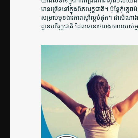
យ៉ាងសំខាន់ក្នុងការពង្រឹងភាពស៊ាំរបស់យើង។
មានច្រើននៅក្នុងពិភពរុក្ខជាតិ។ ប៉ុន្តែកុំភ
សម្រាប់មុខងារភាពស៊ាំល្អបំផុត។ ជាសំណា
ដ្ឋានលើរុក្ខជាតិ ដែលធានាថារាងកាយរបស់អ្នកម