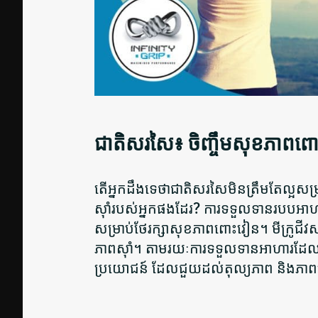
ជាតិសរសៃ៖ ចិញ្ចឹមសុខភាពព
តើអ្នកដឹងទេថាជាតិសរសៃមិនត្រឹមតែល្អសម្រា
ស៊ាំរបស់អ្នកផងដែរ? ការទទួលទានរបបអាហារ
សម្រាប់ថែរក្សាសុខភាពពោះវៀន។ មីក្រូជីវសា
ភាពស៊ាំ។ តាមរយៈការទទួលទានអាហារដែលមាន
ប្រយោជន៍ ដែលជួយដល់តុល្យភាព និងភាពចម្រុះ