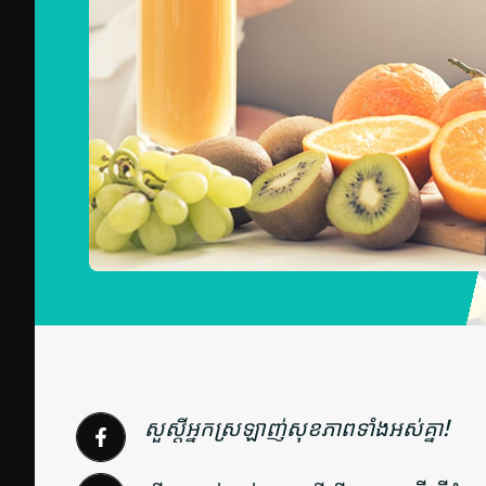
សួស្តីអ្នកស្រឡាញ់សុខភាពទាំងអស់គ្នា!