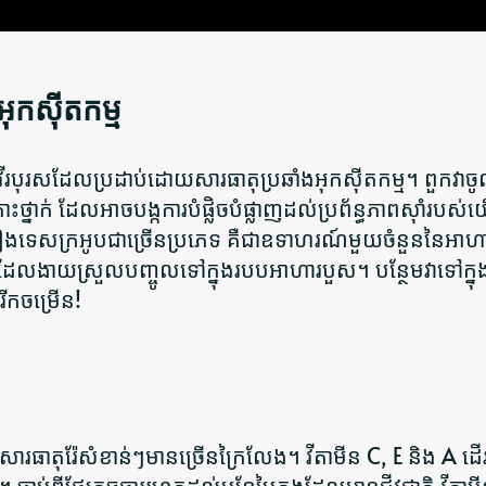
ុកស៊ីតកម្ម
ាវីរបុរសដែលប្រដាប់ដោយសារធាតុប្រឆាំងអុកស៊ីតកម្ម។ ពួកវា
ះថ្នាក់
ដែលអាចបង្កការបំផ្លិចបំផ្លាញដល់ប្រព័ន្ធភាពស៊ាំរបស
និងគ្រឿងទេសក្រអូបជាច្រើនប្រភេទ គឺជាឧទាហរណ៍មួយចំនួននៃអា
 ដែលងាយស្រួលបញ្ចូលទៅក្នុងរបបអាហារបួស។ បន្ថែមវាទៅក្ន
រីកចម្រើន!
ងសារធាតុរ៉ែសំខាន់ៗមានច្រើនក្រៃលែង។ វីតាមីន C, E និង A ដើរ