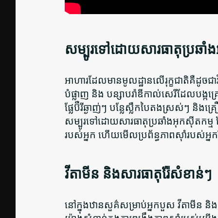
សម្បូរទៅដោយសារធាតុប្រឆាំងអ
អាហារដែលមានមូលដ្ឋានលើរុក្ខជាតិគឺដូចជ
បំផ្លាញ និង
បន្សាបរ៉ាឌីកាល់សេរីដែលបង្កគ្រោ
ផ្លែប៊ឺរីឆ្ងាញ់ៗ បន្លែស្លឹកបៃតងស្រស់ៗ 
សម្បូរទៅដោយសារធាតុប្រឆាំងអុកស៊ីតកម្ម
របស់អ្នក ហើយមើលប្រព័ន្ធភាពស៊ាំរបស់អ្នក
វីតាមីន និងសារធាតុរ៉ែសំខាន់ៗ
នៅក្នុងឋានសួគ៌សម្រាប់អ្នកបួស វីតាមីន និ