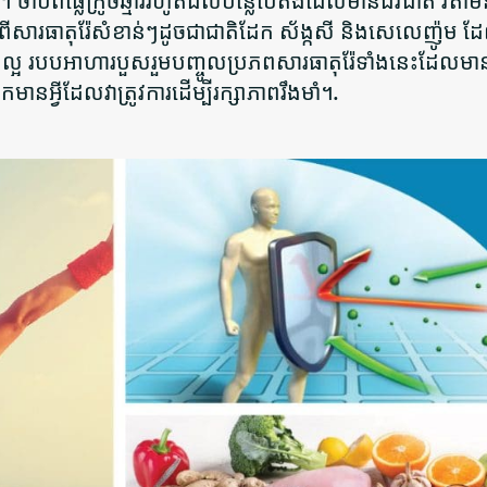
 ចាប់ពីផ្លែក្រូចឆ្មាររហូតដល់បន្លែបៃតងដែលមានជីវជាតិ វីតាម
្លេចអំពីសារធាតុរ៉ែសំខាន់ៗដូចជាជាតិដែក ស័ង្កសី និងសេលេញ៉ូម ដ
ងល្អ របបអាហារបួសរួមបញ្ចូលប្រភពសារធាតុរ៉ែទាំងនេះដែលម
ានអ្វីដែលវាត្រូវការដើម្បីរក្សាភាពរឹងមាំ។.