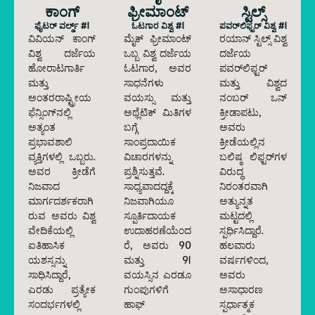
ಕಾಂಗ್
ಫ್ರೀಮಾಂಟ್
ಸ್ಟಿಲ್ಸ್
ಫೈಟರ್ ವರ್ಲ್ಡ್ #1
ಓಟಗಾರ ವಿಶ್ವ #1
ಪವರ್‌ಲಿಫ್ಟರ್ ವಿಶ್ವ #1
ವಿವಿಯನ್ ಕಾಂಗ್
ಮೈಕ್ ಫ್ರೀಮಾಂಟ್
ರಯಾನ್ ಸ್ಟಿಲ್ಸ್ ವಿಶ್ವ
ವಿಶ್ವ ದರ್ಜೆಯ
ಒಬ್ಬ ವಿಶ್ವ ದರ್ಜೆಯ
ದರ್ಜೆಯ
ಹೋರಾಟಗಾರ್ತಿ
ಓಟಗಾರ, ಅವರ
ಪವರ್‌ಲಿಫ್ಟರ್
ಮತ್ತು
ಸಾಧನೆಗಳು
ಮತ್ತು ವಿಶ್ವದ
ಅಂತರರಾಷ್ಟ್ರೀಯ
ವಯಸ್ಸು ಮತ್ತು
ನಂಬರ್ ಒನ್
ಫೆನ್ಸಿಂಗ್‌ನಲ್ಲಿ
ಅಥ್ಲೆಟಿಕ್ ಮಿತಿಗಳ
ಕ್ರೀಡಾಪಟು,
ಅತ್ಯಂತ
ಬಗ್ಗೆ
ಅವರು
ಪ್ರಭಾವಶಾಲಿ
ಸಾಂಪ್ರದಾಯಿಕ
ಕ್ರೀಡೆಯಲ್ಲಿನ
ವ್ಯಕ್ತಿಗಳಲ್ಲಿ ಒಬ್ಬರು.
ವಿಚಾರಗಳನ್ನು
ಬಲಿಷ್ಠ ಲಿಫ್ಟರ್‌ಗಳ
ಅವರ ಕ್ರೀಡೆಗೆ
ಪ್ರಶ್ನಿಸುತ್ತವೆ.
ವಿರುದ್ಧ
ನಿಜವಾದ
ಸಾಧ್ಯವಾದದ್ದಕ್ಕೆ
ನಿರಂತರವಾಗಿ
ಮಾರ್ಗದರ್ಶಕರಾಗಿ
ನಿಜವಾಗಿಯೂ
ಅತ್ಯುನ್ನತ
ರುವ ಅವರು ವಿಶ್ವ
ಸ್ಪೂರ್ತಿದಾಯಕ
ಮಟ್ಟದಲ್ಲಿ
ವೇದಿಕೆಯಲ್ಲಿ
ಉದಾಹರಣೆಯೆಂದ
ಸ್ಪರ್ಧಿಸಿದ್ದಾರೆ.
ಐತಿಹಾಸಿಕ
ರೆ, ಅವರು 90
ಹಲವಾರು
ಯಶಸ್ಸನ್ನು
ಮತ್ತು 91
ವರ್ಷಗಳಿಂದ,
ಸಾಧಿಸಿದ್ದಾರೆ,
ವಯಸ್ಸಿನ ಎರಡೂ
ಅವರು
ಎರಡು ಪ್ರತ್ಯೇಕ
ಗುಂಪುಗಳಿಗೆ
ಅಸಾಧಾರಣ
ಸಂದರ್ಭಗಳಲ್ಲಿ
ಹಾಫ್
ಸ್ಪರ್ಧಾತ್ಮಕ