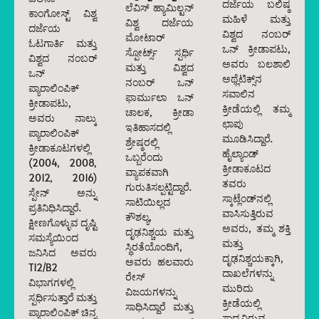
ದರ್ಜೆಯ ಬಲಿಷ್ಠ
ಲೆವಿಸ್ ಹ್ಯಾಮಿಲ್ಟನ್
ಕಾಂಗೋಸ್ಟ್ ವಿಶ್ವ
ಮಹಿಳೆ ಮತ್ತು
ವಿಶ್ವ ದರ್ಜೆಯ
ದರ್ಜೆಯ
ವಿಶ್ವದ ನಂಬರ್
ಮೋಟಾರ್
ಓಟಗಾರ್ತಿ ಮತ್ತು
ಒನ್ ಕ್ರೀಡಾಪಟು,
ಸ್ಪೋರ್ಟ್ಸ್ ಸ್ಪರ್ಧಿ
ವಿಶ್ವದ ನಂಬರ್
ಅವರು ಬಲಶಾಲಿ
ಮತ್ತು ವಿಶ್ವದ
ಒನ್
ಅಥ್ಲೆಟಿಕ್ಸ್‌ನ
ನಂಬರ್ ಒನ್
ಪ್ಯಾರಾಲಿಂಪಿಕ್
ಸವಾಲಿನ
ಫಾರ್ಮುಲಾ ಒನ್
ಕ್ರೀಡಾಪಟು,
ಕ್ರೀಡೆಯಲ್ಲಿ ತಮ್ಮ
ಚಾಲಕ, ಕ್ರೀಡಾ
ಅವರು ನಾಲ್ಕು
ಛಾಪು
ಇತಿಹಾಸದಲ್ಲಿ
ಪ್ಯಾರಾಲಿಂಪಿಕ್
ಮೂಡಿಸಿದ್ದಾರೆ.
ಶ್ರೇಷ್ಠರಲ್ಲಿ
ಕ್ರೀಡಾಕೂಟಗಳಲ್ಲಿ
ಹೈಲ್ಯಾಂಡ್
ಒಬ್ಬರೆಂದು
(2004, 2008,
ಕ್ರೀಡಾಕೂಟದ
ವ್ಯಾಪಕವಾಗಿ
2012, 2016)
ತವರು
ಗುರುತಿಸಲ್ಪಟ್ಟಿದ್ದಾರೆ.
ಸ್ಪೇನ್ ಅನ್ನು
ಸ್ಕಾಟ್ಲೆಂಡ್‌ನಲ್ಲಿ
ಸಾಟಿಯಿಲ್ಲದ
ಪ್ರತಿನಿಧಿಸಿದ್ದಾರೆ.
ವಾಸಿಸುತ್ತಿರುವ
ಕೌಶಲ್ಯ,
ಕ್ಷೀಣಗೊಳ್ಳುವ ದೃಷ್ಟಿ
ಅವರು, ತಮ್ಮ ಶಕ್ತಿ
ದೃಢನಿಶ್ಚಯ ಮತ್ತು
ಸಮಸ್ಯೆಯಿಂದ
ಮತ್ತು
ಸ್ಥಿರತೆಯೊಂದಿಗೆ,
ಜನಿಸಿದ ಅವರು
ದೃಢನಿಶ್ಚಯಕ್ಕಾಗಿ,
ಅವರು ಹಲವಾರು
T12/B2
ದಾಖಲೆಗಳನ್ನು
ರೇಸ್
ವಿಭಾಗಗಳಲ್ಲಿ
ಮುರಿದು
ವಿಜಯಗಳನ್ನು
ಸ್ಪರ್ಧಿಸುತ್ತಾರೆ ಮತ್ತು
ಕ್ರೀಡೆಯಲ್ಲಿ
ಸಾಧಿಸಿದ್ದಾರೆ ಮತ್ತು
ಪ್ಯಾರಾಲಿಂಪಿಕ್ ಚಿನ್ನ
ಸಾಧ್ಯವಿರುವ