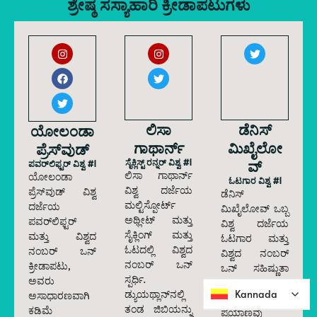
ಶ್ರೇಷ್ಠ ಸಸ್ಯಾಹಾರಿ ಕ್ರೀಡಾಪಟುಗಳು
ಲಿಸಾ
ಡೆನಿಸ್
ಯೋಲಂಡಾ
ಗಾಥಾರ್ನ್
ಮಿಖೈಲೋ
ಪ್ರೆಸ್‌ವುಡ್
ಸೈಕ್ಲಿಸ್ಟ್ ರನ್ನರ್ ವಿಶ್ವ #1
ವ್
ಪವರ್‌ಲಿಫ್ಟರ್ ವಿಶ್ವ #1
ಲಿಸಾ ಗಾಥಾರ್ನ್
ಯೋಲಂಡಾ
ಓಟಗಾರ ವಿಶ್ವ #1
ವಿಶ್ವ ದರ್ಜೆಯ
ಪ್ರೆಸ್‌ವುಡ್ ವಿಶ್ವ
ಡೆನಿಸ್
ಮಲ್ಟಿಸ್ಪೋರ್ಟ್
ದರ್ಜೆಯ
ಮಿಖೈಲೋವ್ ಒಬ್ಬ
ಅಥ್ಲೀಟ್ ಮತ್ತು
ಪವರ್‌ಲಿಫ್ಟರ್
ವಿಶ್ವ ದರ್ಜೆಯ
ಸೈಕ್ಲಿಂಗ್ ಮತ್ತು
ಮತ್ತು ವಿಶ್ವದ
ಓಟಗಾರ ಮತ್ತು
ಓಟದಲ್ಲಿ ವಿಶ್ವದ
ನಂಬರ್ ಒನ್
ವಿಶ್ವದ ನಂಬರ್
ನಂಬರ್ ಒನ್
ಕ್ರೀಡಾಪಟು,
ಒನ್ ಸಹಿಷ್ಣುತಾ
ಸ್ಪರ್ಧಿ.
ಅವರು
ಕ್ರೀಡಾಪಟು, ಅವರ
Kannada
Kannada
ಡ್ಯುಯಥ್ಲಾನ್‌ನಲ್ಲಿ
ಅಸಾಧಾರಣವಾಗಿ
ಗಣ್ಯ ಕ್ರೀಡೆಯ
ತಂಡ ಜಿಬಿಯನ್ನು
ಕಡಿಮೆ
ಪ್ರಯಾಣವು