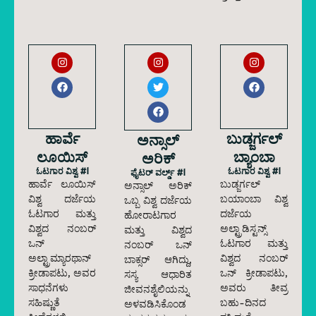
ಹಾರ್ವೆ
ಬುಡ್ಜರ್ಗಲ್
ಅನ್ಸಾಲ್
ಲೂಯಿಸ್
ಬ್ಯಾಂಬಾ
ಅರಿಕ್
ಓಟಗಾರ ವಿಶ್ವ #1
ಓಟಗಾರ ವಿಶ್ವ #1
ಫೈಟರ್ ವರ್ಲ್ಡ್ #1
ಹಾರ್ವೆ ಲೂಯಿಸ್
ಬುಡ್ಜರ್ಗಲ್
ಅನ್ಸಾಲ್ ಅರಿಕ್
ವಿಶ್ವ ದರ್ಜೆಯ
ಬಯಾಂಬಾ ವಿಶ್ವ
ಒಬ್ಬ ವಿಶ್ವ ದರ್ಜೆಯ
ಓಟಗಾರ ಮತ್ತು
ದರ್ಜೆಯ
ಹೋರಾಟಗಾರ
ವಿಶ್ವದ ನಂಬರ್
ಅಲ್ಟ್ರಾಡಿಸ್ಟನ್ಸ್
ಮತ್ತು ವಿಶ್ವದ
ಒನ್
ಓಟಗಾರ ಮತ್ತು
ನಂಬರ್ ಒನ್
ಅಲ್ಟ್ರಾಮ್ಯಾರಥಾನ್
ವಿಶ್ವದ ನಂಬರ್
ಬಾಕ್ಸರ್ ಆಗಿದ್ದು,
ಕ್ರೀಡಾಪಟು, ಅವರ
ಒನ್ ಕ್ರೀಡಾಪಟು,
ಸಸ್ಯ ಆಧಾರಿತ
ಸಾಧನೆಗಳು
ಅವರು ತೀವ್ರ
ಜೀವನಶೈಲಿಯನ್ನು
ಸಹಿಷ್ಣುತೆ
ಬಹು-ದಿನದ
ಅಳವಡಿಸಿಕೊಂಡ