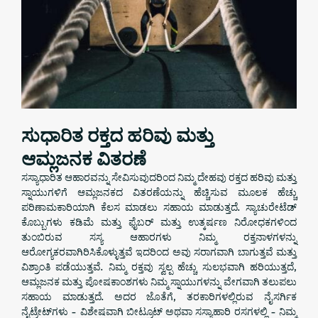
ಸುಧಾರಿತ ರಕ್ತದ ಹರಿವು ಮತ್ತು
ಆಮ್ಲಜನಕ ವಿತರಣೆ
ಸಸ್ಯಾಧಾರಿತ ಆಹಾರವನ್ನು ಸೇವಿಸುವುದರಿಂದ ನಿಮ್ಮ ದೇಹವು ರಕ್ತದ ಹರಿವು ಮತ್ತು
ಸ್ನಾಯುಗಳಿಗೆ ಆಮ್ಲಜನಕದ ವಿತರಣೆಯನ್ನು ಹೆಚ್ಚಿಸುವ ಮೂಲಕ ಹೆಚ್ಚು
ಪರಿಣಾಮಕಾರಿಯಾಗಿ ಕೆಲಸ ಮಾಡಲು ಸಹಾಯ ಮಾಡುತ್ತದೆ. ಸ್ಯಾಚುರೇಟೆಡ್
ಕೊಬ್ಬುಗಳು ಕಡಿಮೆ ಮತ್ತು ಫೈಬರ್ ಮತ್ತು ಉತ್ಕರ್ಷಣ ನಿರೋಧಕಗಳಿಂದ
ತುಂಬಿರುವ ಸಸ್ಯ ಆಹಾರಗಳು ನಿಮ್ಮ ರಕ್ತನಾಳಗಳನ್ನು
ಆರೋಗ್ಯಕರವಾಗಿರಿಸಿಕೊಳ್ಳುತ್ತವೆ ಇದರಿಂದ ಅವು ಸರಾಗವಾಗಿ ಬಾಗುತ್ತವೆ ಮತ್ತು
ವಿಶ್ರಾಂತಿ ಪಡೆಯುತ್ತವೆ. ನಿಮ್ಮ ರಕ್ತವು ಸ್ವಲ್ಪ ಹೆಚ್ಚು ಸುಲಭವಾಗಿ ಹರಿಯುತ್ತದೆ,
ಆಮ್ಲಜನಕ ಮತ್ತು ಪೋಷಕಾಂಶಗಳು ನಿಮ್ಮ ಸ್ನಾಯುಗಳನ್ನು ವೇಗವಾಗಿ ತಲುಪಲು
ಸಹಾಯ ಮಾಡುತ್ತದೆ. ಅದರ ಜೊತೆಗೆ, ತರಕಾರಿಗಳಲ್ಲಿರುವ ನೈಸರ್ಗಿಕ
ನೈಟ್ರೇಟ್‌ಗಳು - ವಿಶೇಷವಾಗಿ ಬೀಟ್ರೂಟ್ ಅಥವಾ ಸಸ್ಯಾಹಾರಿ ರಸಗಳಲ್ಲಿ - ನಿಮ್ಮ