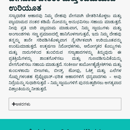
ಉರಿಯೂತ
ಸಸ್ಯಾಧಾರಿತ ಆಹಾರವು ನಿಮ್ಮ ದೇಹವು ವೇಗವಾಗಿ ಚೇತರಿಸಿಕೊಳ್ಳಲು ಮತ್ತು
ವ್ಯಾಯಾಮದ ನಂತರ ಕಡಿಮೆ ನೋವನ್ನು ಅನುಭವಿಸಲು ಸಹಾಯ ಮಾಡುತ್ತದೆ.
ನೀವು ಪ್ರತಿ ಬಾರಿ ವ್ಯಾಯಾಮ ಮಾಡುವಾಗ, ನಿಮ್ಮ ಸ್ನಾಯುಗಳು ಮತ್ತು
ಅಂಗಾಂಶಗಳು ಸಣ್ಣ ಪ್ರಮಾಣದಲ್ಲಿ ಹಾನಿಗೊಳಗಾಗುತ್ತವೆ, ಇದು ನಿಮ್ಮ ದೇಹವು
ತನ್ನನ್ನು ತಾನೇ ಸರಿಪಡಿಸಿಕೊಳ್ಳುವಾಗ ನೈಸರ್ಗಿಕವಾಗಿ ಉರಿಯೂತವನ್ನು
ಉಂಟುಮಾಡುತ್ತದೆ. ಉತ್ಕರ್ಷಣ ನಿರೋಧಕಗಳು, ಆರೋಗ್ಯಕರ ಕೊಬ್ಬುಗಳು
ಮತ್ತು ನಾರುಗಳಿಂದ ತುಂಬಿರುವ ಸಸ್ಯಾಹಾರಗಳನ್ನು ತಿನ್ನುವುದು ಈ
ಪ್ರತಿಕ್ರಿಯೆಗಳನ್ನು ಶಾಂತಗೊಳಿಸಲು ಮತ್ತು ಗುಣಪಡಿಸುವಿಕೆಯನ್ನು
ವೇಗಗೊಳಿಸಲು ಸಹಾಯ ಮಾಡುತ್ತದೆ. ಸಂಕೀರ್ಣ ಕಾರ್ಬೋಹೈಡ್ರೇಟ್‌ಗಳು ಮತ್ತು
ಕುಂಬಳಕಾಯಿ ಬೀಜಗಳು, ಬೀನ್ಸ್, ಟೋಫು, ಓಟ್ಸ್ ಮತ್ತು ಎಲೆಗಳ
ಸೊಪ್ಪುಗಳಂತಹ ಟ್ರಿಪ್ಟೊಫಾನ್-ಭರಿತ ಆಹಾರಗಳಿಗೆ ಧನ್ಯವಾದಗಳು - ಅವು
ನಿದ್ರೆಯನ್ನು ಸುಧಾರಿಸುತ್ತವೆ - ನಿಮ್ಮ ಸ್ನಾಯುಗಳಿಗೆ ಪುನರುತ್ಪಾದಿಸಲು ಅಗತ್ಯವಾದ
ವಿಶ್ರಾಂತಿಯನ್ನು ನೀಡುತ್ತದೆ.
ಆಕರಗಳು