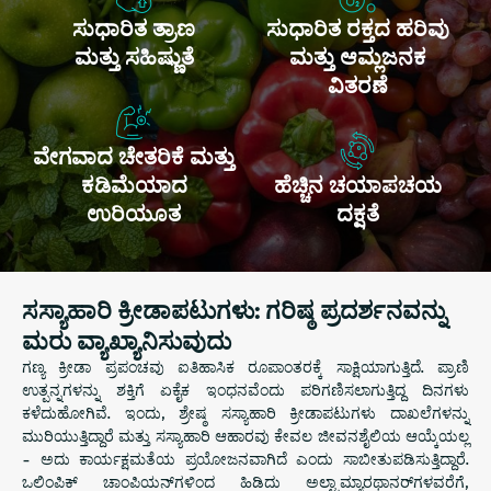
ಸುಧಾರಿತ ತ್ರಾಣ
ಸುಧಾರಿತ ರಕ್ತದ ಹರಿವು
ಮತ್ತು ಸಹಿಷ್ಣುತೆ
ಮತ್ತು ಆಮ್ಲಜನಕ
ವಿತರಣೆ
ವೇಗವಾದ ಚೇತರಿಕೆ ಮತ್ತು
ಕಡಿಮೆಯಾದ
ಹೆಚ್ಚಿನ ಚಯಾಪಚಯ
ಉರಿಯೂತ
ದಕ್ಷತೆ
ಸಸ್ಯಾಹಾರಿ ಕ್ರೀಡಾಪಟುಗಳು: ಗರಿಷ್ಠ ಪ್ರದರ್ಶನವನ್ನು
ಮರು ವ್ಯಾಖ್ಯಾನಿಸುವುದು
ಗಣ್ಯ ಕ್ರೀಡಾ ಪ್ರಪಂಚವು ಐತಿಹಾಸಿಕ ರೂಪಾಂತರಕ್ಕೆ ಸಾಕ್ಷಿಯಾಗುತ್ತಿದೆ. ಪ್ರಾಣಿ
ಉತ್ಪನ್ನಗಳನ್ನು ಶಕ್ತಿಗೆ ಏಕೈಕ ಇಂಧನವೆಂದು ಪರಿಗಣಿಸಲಾಗುತ್ತಿದ್ದ ದಿನಗಳು
ಕಳೆದುಹೋಗಿವೆ. ಇಂದು, ಶ್ರೇಷ್ಠ ಸಸ್ಯಾಹಾರಿ ಕ್ರೀಡಾಪಟುಗಳು ದಾಖಲೆಗಳನ್ನು
ಮುರಿಯುತ್ತಿದ್ದಾರೆ ಮತ್ತು ಸಸ್ಯಾಹಾರಿ ಆಹಾರವು ಕೇವಲ ಜೀವನಶೈಲಿಯ ಆಯ್ಕೆಯಲ್ಲ
- ಅದು ಕಾರ್ಯಕ್ಷಮತೆಯ ಪ್ರಯೋಜನವಾಗಿದೆ ಎಂದು ಸಾಬೀತುಪಡಿಸುತ್ತಿದ್ದಾರೆ.
ಒಲಿಂಪಿಕ್ ಚಾಂಪಿಯನ್‌ಗಳಿಂದ ಹಿಡಿದು ಅಲ್ಟ್ರಾಮ್ಯಾರಥಾನರ್‌ಗಳವರೆಗೆ,