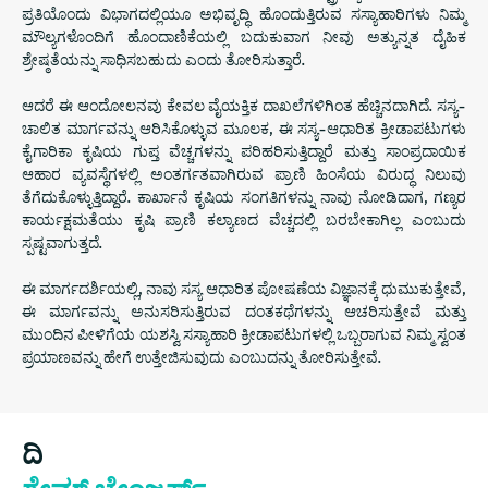
ಪ್ರತಿಯೊಂದು ವಿಭಾಗದಲ್ಲಿಯೂ ಅಭಿವೃದ್ಧಿ ಹೊಂದುತ್ತಿರುವ ಸಸ್ಯಾಹಾರಿಗಳು ನಿಮ್ಮ
ಮೌಲ್ಯಗಳೊಂದಿಗೆ ಹೊಂದಾಣಿಕೆಯಲ್ಲಿ ಬದುಕುವಾಗ ನೀವು ಅತ್ಯುನ್ನತ ದೈಹಿಕ
ಶ್ರೇಷ್ಠತೆಯನ್ನು ಸಾಧಿಸಬಹುದು ಎಂದು ತೋರಿಸುತ್ತಾರೆ.
ಆದರೆ ಈ ಆಂದೋಲನವು ಕೇವಲ ವೈಯಕ್ತಿಕ ದಾಖಲೆಗಳಿಗಿಂತ ಹೆಚ್ಚಿನದಾಗಿದೆ. ಸಸ್ಯ-
ಚಾಲಿತ ಮಾರ್ಗವನ್ನು ಆರಿಸಿಕೊಳ್ಳುವ ಮೂಲಕ, ಈ ಸಸ್ಯ-ಆಧಾರಿತ ಕ್ರೀಡಾಪಟುಗಳು
ಕೈಗಾರಿಕಾ ಕೃಷಿಯ ಗುಪ್ತ ವೆಚ್ಚಗಳನ್ನು ಪರಿಹರಿಸುತ್ತಿದ್ದಾರೆ ಮತ್ತು ಸಾಂಪ್ರದಾಯಿಕ
ಆಹಾರ ವ್ಯವಸ್ಥೆಗಳಲ್ಲಿ ಅಂತರ್ಗತವಾಗಿರುವ ಪ್ರಾಣಿ ಹಿಂಸೆಯ ವಿರುದ್ಧ ನಿಲುವು
ತೆಗೆದುಕೊಳ್ಳುತ್ತಿದ್ದಾರೆ. ಕಾರ್ಖಾನೆ ಕೃಷಿಯ ಸಂಗತಿಗಳನ್ನು ನಾವು ನೋಡಿದಾಗ, ಗಣ್ಯರ
ಕಾರ್ಯಕ್ಷಮತೆಯು ಕೃಷಿ ಪ್ರಾಣಿ ಕಲ್ಯಾಣದ ವೆಚ್ಚದಲ್ಲಿ ಬರಬೇಕಾಗಿಲ್ಲ ಎಂಬುದು
ಸ್ಪಷ್ಟವಾಗುತ್ತದೆ.
ಈ ಮಾರ್ಗದರ್ಶಿಯಲ್ಲಿ, ನಾವು ಸಸ್ಯ ಆಧಾರಿತ ಪೋಷಣೆಯ ವಿಜ್ಞಾನಕ್ಕೆ ಧುಮುಕುತ್ತೇವೆ,
ಈ ಮಾರ್ಗವನ್ನು ಅನುಸರಿಸುತ್ತಿರುವ ದಂತಕಥೆಗಳನ್ನು ಆಚರಿಸುತ್ತೇವೆ ಮತ್ತು
ಮುಂದಿನ ಪೀಳಿಗೆಯ ಯಶಸ್ವಿ ಸಸ್ಯಾಹಾರಿ ಕ್ರೀಡಾಪಟುಗಳಲ್ಲಿ ಒಬ್ಬರಾಗುವ ನಿಮ್ಮ ಸ್ವಂತ
ಪ್ರಯಾಣವನ್ನು ಹೇಗೆ ಉತ್ತೇಜಿಸುವುದು ಎಂಬುದನ್ನು ತೋರಿಸುತ್ತೇವೆ.
ದಿ
ಗೇಮ್ ಚೇಂಜರ್ಸ್