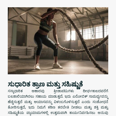
ಸುಧಾರಿತ ತ್ರಾಣ ಮತ್ತು ಸಹಿಷ್ಣುತೆ
ಸಸ್ಯಾಧಾರಿತ ಆಹಾರವು ಕ್ರೀಡಾಪಟುಗಳು ದೀರ್ಘಕಾಲದವರೆಗೆ
ಬಲಶಾಲಿಯಾಗಿರಲು ಸಹಾಯ ಮಾಡುತ್ತದೆ. ಇದು ಏರೋಬಿಕ್ ಸಾಮರ್ಥ್ಯವನ್ನು
ಹೆಚ್ಚಿಸುತ್ತದೆ ಮತ್ತು ಆಯಾಸವನ್ನು ವಿಳಂಬಗೊಳಿಸುತ್ತದೆ ಎಂದು ಸಂಶೋಧನೆ
ತೋರಿಸುತ್ತದೆ, ಇದು ನಿಮಗೆ ಕಠಿಣ ತರಬೇತಿ ನೀಡಲು ಮತ್ತು ಶಕ್ತಿ ಮತ್ತು
ಸಹಿಷ್ಣುತೆಯ ವ್ಯಾಯಾಮಗಳಲ್ಲಿ ಉತ್ತಮವಾಗಿ ಕಾರ್ಯನಿರ್ವಹಿಸಲು ಅನುವು