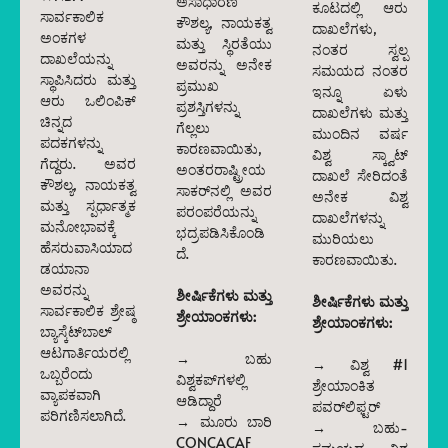
ಅಸಾಧಾರಣ
ಕೂಟದಲ್ಲಿ ಆರು
ಸಾರ್ವಕಾಲಿಕ
ಕೌಶಲ್ಯ, ನಾಯಕತ್ವ
ದಾಖಲೆಗಳು,
ಅಂಕಗಳ
ಮತ್ತು ಸ್ಥಿರತೆಯು
ನಂತರ ಸ್ವಲ್ಪ
ದಾಖಲೆಯನ್ನು
ಅವರನ್ನು ಅನೇಕ
ಸಮಯದ ನಂತರ
ಸ್ಥಾಪಿಸಿದರು ಮತ್ತು
ಪ್ರಮುಖ
ಇನ್ನೂ ಏಳು
ಆರು ಒಲಿಂಪಿಕ್
ಪ್ರಶಸ್ತಿಗಳನ್ನು
ದಾಖಲೆಗಳು ಮತ್ತು
ಚಿನ್ನದ
ಗೆಲ್ಲಲು
ಮುಂದಿನ ವರ್ಷ
ಪದಕಗಳನ್ನು
ಕಾರಣವಾಯಿತು,
ವಿಶ್ವ ಸ್ಕ್ವಾಟ್
ಗೆದ್ದರು. ಅವರ
ಅಂತರರಾಷ್ಟ್ರೀಯ
ದಾಖಲೆ ಸೇರಿದಂತೆ
ಕೌಶಲ್ಯ, ನಾಯಕತ್ವ
ಸಾಕರ್‌ನಲ್ಲಿ ಅವರ
ಅನೇಕ ವಿಶ್ವ
ಮತ್ತು ಸ್ಪರ್ಧಾತ್ಮಕ
ಪರಂಪರೆಯನ್ನು
ದಾಖಲೆಗಳನ್ನು
ಮನೋಭಾವಕ್ಕೆ
ಭದ್ರಪಡಿಸಿಕೊಂಡಿ
ಮುರಿಯಲು
ಹೆಸರುವಾಸಿಯಾದ
ದೆ.
ಕಾರಣವಾಯಿತು.
ಡಯಾನಾ
ಅವರನ್ನು
ಶೀರ್ಷಿಕೆಗಳು ಮತ್ತು
ಶೀರ್ಷಿಕೆಗಳು ಮತ್ತು
ಸಾರ್ವಕಾಲಿಕ ಶ್ರೇಷ್ಠ
ಶ್ರೇಯಾಂಕಗಳು:
ಶ್ರೇಯಾಂಕಗಳು:
ಬ್ಯಾಸ್ಕೆಟ್‌ಬಾಲ್
ಆಟಗಾರ್ತಿಯರಲ್ಲಿ
→ ಬಹು
→ ವಿಶ್ವ #1
ಒಬ್ಬರೆಂದು
ವಿಶ್ವಕಪ್‌ಗಳಲ್ಲಿ
ಶ್ರೇಯಾಂಕಿತ
ವ್ಯಾಪಕವಾಗಿ
ಆಡಿದ್ದಾರೆ
ಪವರ್‌ಲಿಫ್ಟರ್
ಪರಿಗಣಿಸಲಾಗಿದೆ.
→ ಮೂರು ಬಾರಿ
→ ಬಹು-
CONCACAF