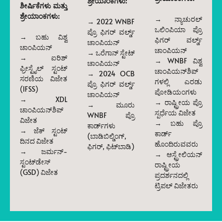
ಶ್ರೇಯಾಂಕಗಳು:
ಶೀರ್ಷಿಕೆಗಳು ಮತ್ತು
ಶ್ರೇಯಾಂಕಗಳು:
→ ನ್ಯಾಚುರಲ್
→ 2022 WNBF
ಒಲಿಂಪಿಯಾ ಪ್ರೊ
ಪ್ರೊ ಫಿಗರ್ ವರ್ಲ್ಡ್
→ ಬಹು ವಿಶ್ವ
ಫಿಗರ್ ವರ್ಲ್ಡ್
ಚಾಂಪಿಯನ್
ಚಾಂಪಿಯನ್
ಚಾಂಪಿಯನ್
→ ಒರೆಗಾನ್ ಸ್ಟೇಟ್
→ ಐರಿಶ್
→ WNBF ವಿಶ್ವ
ಚಾಂಪಿಯನ್
ಫ್ರೀಸ್ಟೈಲ್ ಸ್ಟಂಟ್
ಚಾಂಪಿಯನ್‌ಶಿಪ್‌
→ 2024 OCB
ಸರಣಿಯ ವಿಜೇತ
ಗಳಲ್ಲಿ ಎರಡು
ಪ್ರೊ ಫಿಗರ್ ವರ್ಲ್ಡ್
(IFSS)
ಪೋಡಿಯಂಗಳು
ಚಾಂಪಿಯನ್
→ XDL
→ ರಾಷ್ಟ್ರೀಯ ಪ್ರೊ
→ ಮೂರು
ಚಾಂಪಿಯನ್‌ಶಿಪ್
ಸ್ಪರ್ಧೆಯ ವಿಜೇತ
WNBF ಪ್ರೊ
ವಿಜೇತ
→ ಬಹು ಪ್ರೊ
ಕಾರ್ಡ್‌ಗಳು
→ ಜೆಕ್ ಸ್ಟಂಟ್
ಕಾರ್ಡ್
(ಬಾಡಿಬಿಲ್ಡಿಂಗ್,
ದಿನದ ವಿಜೇತ
ಹೊಂದಿರುವವರು
ಫಿಗರ್, ಫಿಟ್‌ಬಾಡಿ)
→ ಜರ್ಮನ್-
→ ಆಸ್ಟ್ರೇಲಿಯನ್
ಸ್ಟಂಟ್‌ಡೇಸ್
ರಾಷ್ಟ್ರೀಯ
(GSD) ವಿಜೇತ
ಪ್ರದರ್ಶನದಲ್ಲಿ
ಟ್ರಿಪಲ್ ವಿಜೇತರು