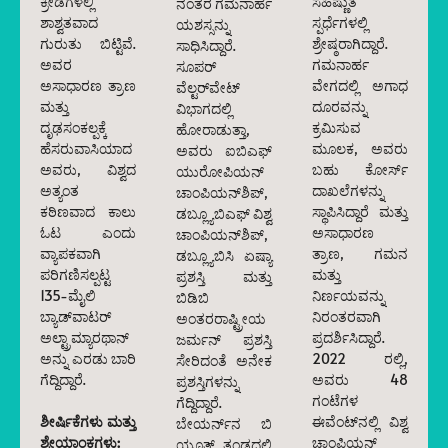
ಕ್ರೀಡೆಗಳಲ್ಲಿ
ಸಹಿಷ್ಣುತೆ
ನಂತರ ಗಮನಾರ್ಹ
ಶಾಶ್ವತವಾದ
ಸ್ಪರ್ಧೆಗಳಲ್ಲಿ
ಯಶಸ್ಸನ್ನು
ಗುರುತು ಬಿಟ್ಟಿವೆ.
ಶ್ರೇಷ್ಠರಾಗಿದ್ದಾರೆ.
ಸಾಧಿಸಿದ್ದಾರೆ.
ಅವರ
ಗಮನಾರ್ಹ
ಸೂಪರ್
ಅಸಾಧಾರಣ ತ್ರಾಣ
ವೇಗದಲ್ಲಿ ಅಗಾಧ
ವೆಲ್ಟರ್‌ವೇಟ್
ಮತ್ತು
ದೂರವನ್ನು
ವಿಭಾಗದಲ್ಲಿ
ದೃಢಸಂಕಲ್ಪಕ್ಕೆ
ಕ್ರಮಿಸುವ
ಹೋರಾಡುತ್ತಾ,
ಹೆಸರುವಾಸಿಯಾದ
ಮೂಲಕ, ಅವರು
ಅವರು ಐಬಿಎಫ್
ಅವರು, ವಿಶ್ವದ
ಬಹು ಕೋರ್ಸ್
ಯುರೋಪಿಯನ್
ಅತ್ಯಂತ
ದಾಖಲೆಗಳನ್ನು
ಚಾಂಪಿಯನ್‌ಶಿಪ್,
ಕಠಿಣವಾದ ಕಾಲು
ಸ್ಥಾಪಿಸಿದ್ದಾರೆ ಮತ್ತು
ಡಬ್ಲ್ಯೂಬಿಎಫ್ ವಿಶ್ವ
ಓಟ ಎಂದು
ಅಸಾಧಾರಣ
ಚಾಂಪಿಯನ್‌ಶಿಪ್,
ವ್ಯಾಪಕವಾಗಿ
ತ್ರಾಣ, ಗಮನ
ಡಬ್ಲ್ಯೂಬಿಸಿ ಏಷ್ಯಾ
ಪರಿಗಣಿಸಲ್ಪಟ್ಟ
ಮತ್ತು
ಪ್ರಶಸ್ತಿ ಮತ್ತು
135-ಮೈಲಿ
ನಿರ್ಣಯವನ್ನು
ಬಿಡಿಬಿ
ಬ್ಯಾಡ್‌ವಾಟರ್
ನಿರಂತರವಾಗಿ
ಅಂತರರಾಷ್ಟ್ರೀಯ
ಅಲ್ಟ್ರಾಮ್ಯಾರಥಾನ್
ಪ್ರದರ್ಶಿಸಿದ್ದಾರೆ.
ಜರ್ಮನ್ ಪ್ರಶಸ್ತಿ
ಅನ್ನು ಎರಡು ಬಾರಿ
2022 ರಲ್ಲಿ,
ಸೇರಿದಂತೆ ಅನೇಕ
ಗೆದ್ದಿದ್ದಾರೆ.
ಅವರು 48
ಪ್ರಶಸ್ತಿಗಳನ್ನು
ಗಂಟೆಗಳ
ಗೆದ್ದಿದ್ದಾರೆ.
ಶೀರ್ಷಿಕೆಗಳು ಮತ್ತು
ಈವೆಂಟ್‌ನಲ್ಲಿ ವಿಶ್ವ
ಬೇಯರ್ನ್‌ನ ಬಿ
ಶ್ರೇಯಾಂಕಗಳು:
ಚಾಂಪಿಯನ್
ಯೂತ್ ತಂಡದಲ್ಲಿ