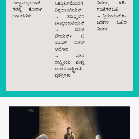
ಅಲ್ಟ್ರಾಮ್ಯಾರಥಾನ್‌
ವಿಜೇತ, 48-
ಒಕ್ಕೂಟಗಳೊಂದಿಗೆ
ಗಳಲ್ಲಿ ಕೋರ್ಸ್
ಗಂಟೆಗಳ ಓಟ
ವಿಶ್ವ ಚಾಂಪಿಯನ್
ದಾಖಲೆಗಳು
→ ಕ್ಸಿಯಾಮೆನ್ 6-
→ ಡಬ್ಲ್ಯೂಬಿಸಿ
ದಿನಗಳ ಓಟದ
ಏಷ್ಯಾ ಚಾಂಪಿಯನ್
ವಿಜೇತ
→ ಮಾಜಿ
ಬೇಯರ್ನ್ ಬಿ
ಯೂತ್ ಸಾಕರ್
ಆಟಗಾರ
→ ಇತರ
ರಾಷ್ಟ್ರೀಯ ಮತ್ತು
ಅಂತರರಾಷ್ಟ್ರೀಯ
ಪ್ರಶಸ್ತಿಗಳು