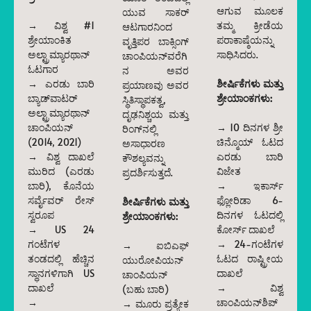
ಆಗುವ ಮೂಲಕ
ಯುವ ಸಾಕರ್
→ ವಿಶ್ವ #1
ತಮ್ಮ ಕ್ರೀಡೆಯ
ಆಟಗಾರನಿಂದ
ಶ್ರೇಯಾಂಕಿತ
ಪರಾಕಾಷ್ಠೆಯನ್ನು
ವೃತ್ತಿಪರ ಬಾಕ್ಸಿಂಗ್
ಅಲ್ಟ್ರಾಮ್ಯಾರಥಾನ್
ಸಾಧಿಸಿದರು.
ಚಾಂಪಿಯನ್‌ವರೆಗಿ
ಓಟಗಾರ
ನ ಅವರ
→ ಎರಡು ಬಾರಿ
ಶೀರ್ಷಿಕೆಗಳು ಮತ್ತು
ಪ್ರಯಾಣವು ಅವರ
ಬ್ಯಾಡ್‌ವಾಟರ್
ಶ್ರೇಯಾಂಕಗಳು:
ಸ್ಥಿತಿಸ್ಥಾಪಕತ್ವ,
ಅಲ್ಟ್ರಾಮ್ಯಾರಥಾನ್
ದೃಢನಿಶ್ಚಯ ಮತ್ತು
ಚಾಂಪಿಯನ್
→ 10 ದಿನಗಳ ಶ್ರೀ
ರಿಂಗ್‌ನಲ್ಲಿ
(2014, 2021)
ಚಿನ್ಮೊಯ್ ಓಟದ
ಅಸಾಧಾರಣ
→ ವಿಶ್ವ ದಾಖಲೆ
ಎರಡು ಬಾರಿ
ಕೌಶಲ್ಯವನ್ನು
ಮುರಿದ (ಎರಡು
ವಿಜೇತ
ಪ್ರದರ್ಶಿಸುತ್ತದೆ.
ಬಾರಿ), ಕೊನೆಯ
→ ಇಕಾರ್ಸ್
ಸರ್ವೈವರ್ ರೇಸ್
ಫ್ಲೋರಿಡಾ 6-
ಶೀರ್ಷಿಕೆಗಳು ಮತ್ತು
ಸ್ವರೂಪ
ದಿನಗಳ ಓಟದಲ್ಲಿ
ಶ್ರೇಯಾಂಕಗಳು:
→ US 24
ಕೋರ್ಸ್ ದಾಖಲೆ
ಗಂಟೆಗಳ
→ 24-ಗಂಟೆಗಳ
→ ಐಬಿಎಫ್
ತಂಡದಲ್ಲಿ ಹೆಚ್ಚಿನ
ಓಟದ ರಾಷ್ಟ್ರೀಯ
ಯುರೋಪಿಯನ್
ಸ್ಥಾನಗಳಿಗಾಗಿ US
ದಾಖಲೆ
ಚಾಂಪಿಯನ್
ದಾಖಲೆ
→ ವಿಶ್ವ
(ಬಹು ಬಾರಿ)
→
ಚಾಂಪಿಯನ್‌ಶಿಪ್
→ ಮೂರು ಪ್ರತ್ಯೇಕ