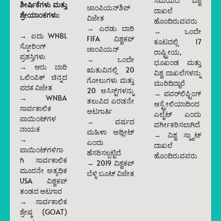
ಸಮಯದ ವಿಶ್ವ
ಶೀರ್ಷಿಕೆಗಳು ಮತ್ತು
ಚಾಂಪಿಯನ್‌ಶಿಪ್
ದಾಖಲೆ
ಶ್ರೇಯಾಂಕಗಳು:
ವಿಜೇತ
ಹೊಂದಿರುವವರು
→ ಎರಡು ಬಾರಿ
→ ಒಂದೇ
→ ಐದು WNBL
FIFA ವಿಶ್ವಕಪ್
ಕೂಟದಲ್ಲಿ 17
ಸ್ಕೋರಿಂಗ್
ಚಾಂಪಿಯನ್
ರಾಷ್ಟ್ರೀಯ,
ಪ್ರಶಸ್ತಿಗಳು
→ ಒಂದೇ
ಭೂಖಂಡ ಮತ್ತು
→ ಆರು ಬಾರಿ
ಋತುವಿನಲ್ಲಿ 20
ವಿಶ್ವ ದಾಖಲೆಗಳನ್ನು
ಒಲಿಂಪಿಕ್ ಚಿನ್ನದ
ಗೋಲುಗಳು ಮತ್ತು
ಮುರಿದಿದ್ದಾರೆ
ಪದಕ ವಿಜೇತ
20 ಅಸಿಸ್ಟ್‌ಗಳನ್ನು
→ ಪವರ್‌ಲಿಫ್ಟಿಂಗ್
→ WNBA
ತಲುಪಿದ ಎರಡನೇ
ಆಸ್ಟ್ರೇಲಿಯಾದಿಂದ
ಸಾರ್ವಕಾಲಿಕ
ಆಟಗಾರ್ತಿ
ಎಲೈಟ್ ಎಂದು
ಪಾಯಿಂಟ್‌ಗಳ
→ ವರ್ಷದ
ವರ್ಗೀಕರಿಸಲಾಗಿದೆ
ನಾಯಕ
ಮಹಿಳಾ ಅಥ್ಲೀಟ್
→ ವಿಶ್ವ ಸ್ಕ್ವಾಟ್
→
ಎಂದು
ದಾಖಲೆ
ಪಾಯಿಂಟ್‌ಗಳಿಗಾ
ಹೆಸರಿಸಲ್ಪಟ್ಟಿದೆ
ಹೊಂದಿರುವವರು
ಗಿ ಸಾರ್ವಕಾಲಿಕ
→ 2019 ವಿಶ್ವಕಪ್
ಮೂರನೇ ಅತ್ಯಧಿಕ
ಬೆಳ್ಳಿ ಬೂಟ್ ವಿಜೇತ
USA ವಿಶ್ವಕಪ್
ತಂಡದ ಆಟಗಾರ
→ ಸಾರ್ವಕಾಲಿಕ
ಶ್ರೇಷ್ಠ (GOAT)