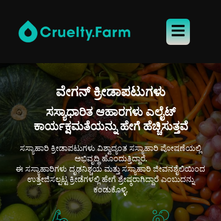
ವೇಗನ್ ಕ್ರೀಡಾಪಟುಗಳು
ಸಸ್ಯಾಧಾರಿತ ಆಹಾರಗಳು ಎಲೈಟ್
ಕಾರ್ಯಕ್ಷಮತೆಯನ್ನು ಹೇಗೆ ಹೆಚ್ಚಿಸುತ್ತವೆ
ಸಸ್ಯಾಹಾರಿ ಕ್ರೀಡಾಪಟುಗಳು ವಿಶ್ವಾದ್ಯಂತ ಸಸ್ಯಾಹಾರಿ ಪೋಷಣೆಯಲ್ಲಿ
ಅಭಿವೃದ್ಧಿ ಹೊಂದುತ್ತಿದ್ದಾರೆ.
ಈ ಸಸ್ಯಾಹಾರಿಗಳು ದೃಢನಿಶ್ಚಯ ಮತ್ತು ಸಸ್ಯಾಹಾರಿ ಜೀವನಶೈಲಿಯಿಂದ
ಉತ್ತೇಜಿಸಲ್ಪಟ್ಟ ಕ್ರೀಡೆಗಳಲ್ಲಿ ಹೇಗೆ ಶ್ರೇಷ್ಠರಾಗಿದ್ದಾರೆ ಎಂಬುದನ್ನು
ಕಂಡುಕೊಳ್ಳಿ.