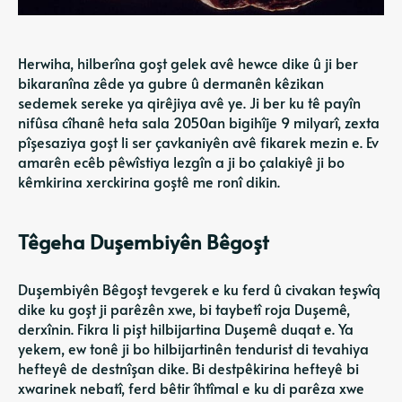
Herwiha, hilberîna goşt gelek avê hewce dike û ji ber
bikaranîna zêde ya gubre û dermanên kêzikan
sedemek sereke ya qirêjiya avê ye. Ji ber ku tê payîn
nifûsa cîhanê heta sala 2050an bigihîje 9 milyarî, zexta
pîşesaziya goşt li ser çavkaniyên avê fikarek mezin e. Ev
amarên ecêb pêwîstiya lezgîn a ji bo çalakiyê ji bo
kêmkirina xerckirina goştê me ronî dikin.
Têgeha Duşembiyên Bêgoşt
Duşembiyên Bêgoşt tevgerek e ku ferd û civakan teşwîq
dike ku goşt ji parêzên xwe, bi taybetî roja Duşemê,
derxînin. Fikra li pişt hilbijartina Duşemê duqat e. Ya
yekem, ew tonê ji bo hilbijartinên tendurist di tevahiya
hefteyê de destnîşan dike. Bi destpêkirina hefteyê bi
xwarinek nebatî, ferd bêtir îhtîmal e ku di parêza xwe