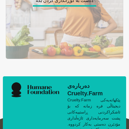
دەربارەی
Cruelty.Farm
Cruelty.Farm پێکهاتەیەکی
دیجیتاڵی فرە زمانە کە بۆ
ئاشکراکردنی ڕاستییەکانی
پشت سەرمایەداری ئاژەڵداری
مۆدێرن دەستی بەکار کردووە.