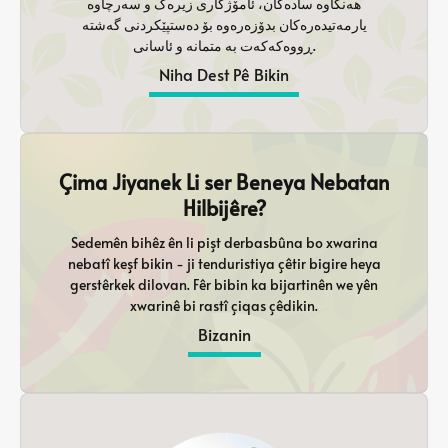
هەنگاوە سادەکان، ئامۆژگاری زیرەک و سەرچاوە
یارمەتیدەرەکان بدۆزەرەوە بۆ دەستپێکردنی گەشتە
ڕووەکەکەت بە متمانە و ئاسانی.
Niha Dest Pê Bikin
Çima Jiyanek Li ser Beneya Nebatan
Hilbijêre?
Sedemên bihêz ên li pişt derbasbûna bo xwarina
nebatî keşf bikin - ji tenduristiya çêtir bigire heya
gerstêrkek dilovan. Fêr bibin ka bijartinên we yên
xwarinê bi rastî çiqas çêdikin.
Bizanin