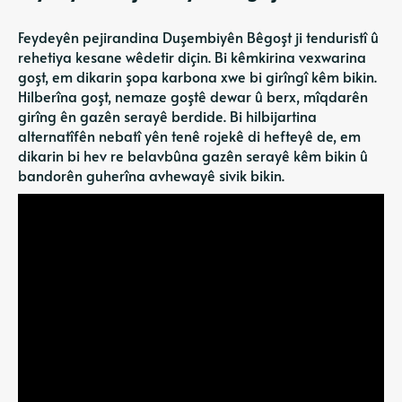
Feydeyên pejirandina Duşembiyên Bêgoşt ji tenduristî û
rehetiya kesane wêdetir diçin. Bi kêmkirina vexwarina
goşt, em dikarin şopa karbona xwe bi girîngî kêm bikin.
Hilberîna goşt, nemaze goştê dewar û berx, mîqdarên
girîng ên gazên serayê berdide. Bi hilbijartina
alternatîfên nebatî yên tenê rojekê di hefteyê de, em
dikarin bi hev re belavbûna gazên serayê kêm bikin û
bandorên guherîna avhewayê sivik bikin.