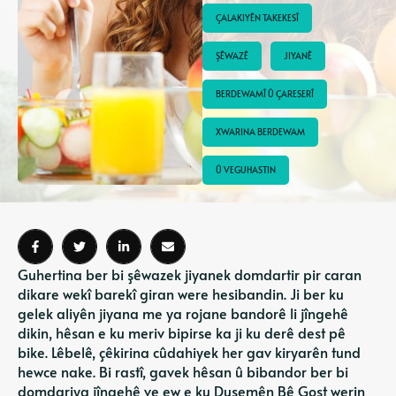
ÇALAKIYÊN TAKEKESÎ
ŞÊWAZÊ
JIYANÊ
BERDEWAMÎ Û ÇARESERÎ
XWARINA BERDEWAM
Û VEGUHASTIN
Guhertina ber bi şêwazek jiyanek domdartir pir caran
dikare wekî barekî giran were hesibandin. Ji ber ku
gelek aliyên jiyana me ya rojane bandorê li jîngehê
dikin, hêsan e ku meriv bipirse ka ji ku derê dest pê
bike. Lêbelê, çêkirina cûdahiyek her gav kiryarên tund
hewce nake. Bi rastî, gavek hêsan û bibandor ber bi
domdariya jîngehê ve ew e ku Duşemên Bê Goşt werin