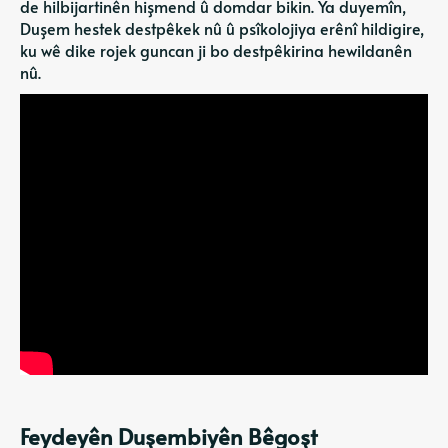
de hilbijartinên hişmend û domdar bikin. Ya duyemîn,
Duşem hestek destpêkek nû û psîkolojiya erênî hildigire,
ku wê dike rojek guncan ji bo destpêkirina hewildanên
nû.
Feydeyên Duşembiyên Bêgoşt