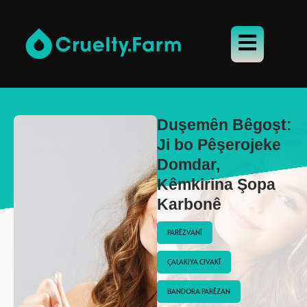
Duşemên Bêgoşt:
Ji bo Pêşerojeke
Domdar,
Kêmkirina Şopa
Karbonê
PARÊZVANÎ
ÇALAKIYA CIVAKÎ
BANDORA PARÊZAN