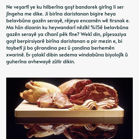
Ne veşartî ye ku hilberîna goşt bandorek girîng li ser
jîngeha me dike. Ji birîna daristanan bigire heya
belavbûna gazên serayê, rêjeya encamên wê tirsnak e.
Ma hûn dizanin ku heywandarî nêzîkî %15ê belavbûna
gazên serayê ya cîhanî pêk tîne? Wekî din, pîşesaziya
goşt berpirsiyarê birîna daristanan a pir mezin e, bi
taybetî ji bo çêrandina pez û çandina berhemên
xwarinê. Ev çalakî dibin sedema windabûna biyolojîk û
guherîna avhewayê zûtir dikin.