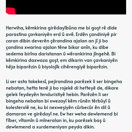
Herwiha, kêmkirina girêdayîbûna me bi goşt rê dide
parastina çavkaniyên erd û avê. Erdên çandiniyê pir
caran dibin deverên çêrandina ajalan an jî ji bo
çandina xwarina ajalan têne bikar anîn, ku dibe
sedema birîna daristanan û wêrankirina jîngehê. Bi
kêmkirina daxwaza goşt, em dikarin van çavkaniyên
hêja biparêzin û biyolojîk cihêrengiyê biparêzin.
Li ser asta takekesî, pejirandina parêzek li ser bingeha
nebatan, hetta tenê ji bo rojekê di hefteyê de, dikare
gelek feydeyên tenduristiyê hebin. Parêzên li ser
bingeha nebatan bi xwezayî kêm rûnên têrbûyî û
kolesterolê ne, ku bi nexweşiyên cûrbecûr ên dil û
damaran ve girêdayî ne. Ew her weha dewlemend bi
fîber, vîtamîn û mîneralan in, ku parêzek baş û
dewlemend a xurdemeniyan peyda dikin.