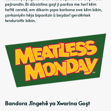
pejirandin. Bi dûrxistina goşt ji parêza me herî kêm
heftê carekê, em dikarin şopa karbona xwe kêm bikin,
çavkaniyên hêja biparêzin û beşdarî gerstêrkek
tenduristtir bibin.
Bandora Jîngehê ya Xwarina Goşt