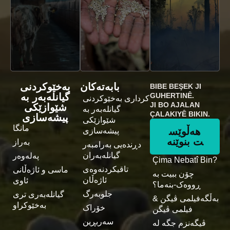
بابەتەکان
بەخێوکردنی
BIBE BEŞEK JI
گیانلەبەر بە
GUHERTINÊ.
کرداری بەخێوکردنی
JI BO AJALAN
شێوازێکی
گیانلەبەر بە
ÇALAKIYÊ BIKIN.
پیشەسازی
شێوازێکی
مانگا
هەڵوێس
پیشەسازی
ت بنوێنە
بەراز
دڕندەیی بەرامبەر
گیانلەبەران
پەلەوەر
Çima Nebatî Bin?
تاقیکردنەوەی
ماسی و ئاژەڵانی
چۆن ببیت بە
ئاژەڵان
ئاوی
ڕووەک-بنەما؟
جلوبەرگ
گیانلەبەری تری
بەڵگەفیلمی ڤیگن &
بەخێوکراو
خۆراک
فیلمی ڤیگن
سەربڕین
ڤیگەنزم جگە لە