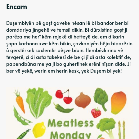
Encam
Duşembiyên bê goşt gaveke hêsan lê bi bandor ber bi
domdariya jîngehê ve temsîl dikin. Bi dûrxistina goşt ji
parêza me herî kêm rojekê di hefteyê de, em dikarin
şopa karbona xwe kêm bikin, çavkaniyên hêja biparêzin
û gerstêrkek saxlemtir pêşve bibin. Hembêzkirina vê
tevgerê, çi di asta takekesî de be çi jî di asta kolektîf de,
pabendbûna me ya ji bo guhertinek erênî nîşan dide. Ji
ber vê yekê, werin em herin kesk, yek Duşem bi yek!