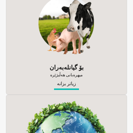
بۆ گیانلەبەران
میھرەبانی ھەڵبژێرە
زیاتر بزانە