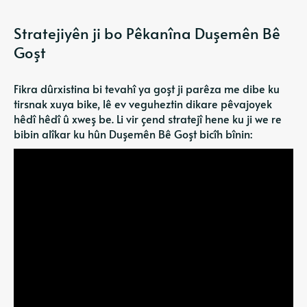
Stratejiyên ji bo Pêkanîna Duşemên Bê
Goşt
Fikra dûrxistina bi tevahî ya goşt ji parêza me dibe ku
tirsnak xuya bike, lê ev veguheztin dikare pêvajoyek
hêdî hêdî û xweş be. Li vir çend stratejî hene ku ji we re
bibin alîkar ku hûn Duşemên Bê Goşt bicîh bînin: