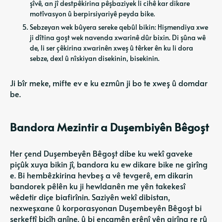
şîvê, an jî destpêkirina pêşbaziyek li cihê kar dikare
motîvasyon û berpirsiyariyê peyda bike.
Sebzeyan wek bûyera sereke qebûl bikin: Hişmendiya xwe
ji dîtina goşt wek navenda xwarinê dûr bixin. Di şûna wê
de, li ser çêkirina xwarinên xweş û têrker ên ku li dora
sebze, dexl û nîskiyan disekinin, bisekinin.
Ji bîr meke, mifte ev e ku ezmûn ji bo te xweş û domdar
be.
Bandora Mezintir a Duşembiyên Bêgoşt
Her çend Duşembeyên Bêgoşt dibe ku wekî gaveke
piçûk xuya bikin jî, bandora ku ew dikare bike ne girîng
e. Bi hembêzkirina hevbeş a vê tevgerê, em dikarin
bandorek pêlên ku ji hewldanên me yên takekesî
wêdetir diçe biafirînin. Saziyên wekî dibistan,
nexweşxane û korporasyonan Duşembeyên Bêgoşt bi
serkeftî bicîh anîne, û bi encamên erênî yên girîng re rû