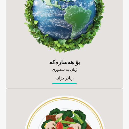
بۆ هەسارەکە
ژیان بە سەوزی
زیاتر بزانە