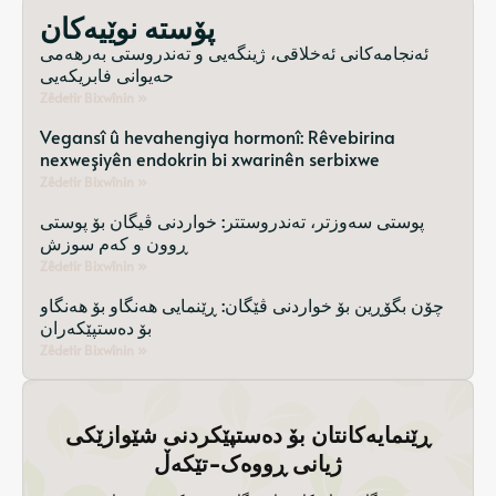
پۆستە نوێیەکان
ئەنجامەکانی ئەخلاقی، ژینگەیی و تەندروستی بەرهەمی
حەیوانی فابریکەیی
Zêdetir Bixwînin »
Vegansî û hevahengiya hormonî: Rêvebirina
nexweşiyên endokrin bi xwarinên serbixwe
Zêdetir Bixwînin »
پوستی سەوزتر، تەندروستتر: خواردنی ڤیگان بۆ پوستی
ڕوون و کەم سوزش
Zêdetir Bixwînin »
چۆن بگۆڕین بۆ خواردنی ڤێگان: ڕێنمایی هەنگاو بۆ هەنگاو
بۆ دەستپێکەران
Zêdetir Bixwînin »
ڕێنمایەکانتان بۆ دەستپێکردنی شێوازێکی
ژیانی ڕووەک-تێکەڵ