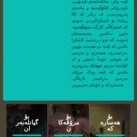
ئێمە وتار، بەڵگەنامەی ڤیدیۆیی،
ناوەڕۆکی لێکۆڵینەوە و ماددەی
پەروەردەیی لە زیاتر لە 80
زماندا بۆ ئاشکراکردنی ئەوەی
کە کشتوکاڵی کارگە دەیهێڵێتەوە،
دابین دەکەین. مەبەستمان
ئەوەیە کە ئەو دڕندەییە ئاشکرا
بکەین کە ئێمە بێ هەست بووین
بەرامبەری، همدەری و بەزەیی
لە شوێنی خۆیدا دابنێین و لە
کۆتاییدا بەرەو جیهانێک پەروەردە
بکەین کە ئێمە وەک مرۆڤ
بەزەیی بەرامبەر ئاژەڵان،
هەسارەکە و خۆمان دەرببڕین.
بۆ
بۆ
بۆ
هەسارە
مرۆڤەکا
گیانلەبەر
کە
ن
ان