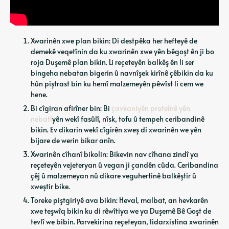
Xwarinên xwe plan bikin: Di destpêka her hefteyê de
demekê veqetînin da ku xwarinên xwe yên bêgoşt ên ji bo
roja Duşemê plan bikin. Li reçeteyên balkêş ên li ser
bingeha nebatan bigerin û navnîşek kirînê çêbikin da ku
hûn piştrast bin ku hemî malzemeyên pêwîst li cem we
hene.
Bi cîgiran afirîner bin: Bi
çavkaniyên proteînê yên
nebatî
yên wekî fasûlî, nîsk, tofu û tempeh ceribandinê
bikin. Ev dikarin wekî cîgirên xweş di xwarinên we yên
bijare de werin bikar anîn.
Xwarinên cîhanî bikolin: Bikevin nav cîhana zindî ya
reçeteyên vejeteryan û vegan ji çandên cûda. Ceribandina
çêj û malzemeyan nû dikare veguhertinê balkêştir û
xweştir bike.
Toreke piştgiriyê ava bikin: Heval, malbat, an hevkarên
xwe teşwîq bikin ku di rêwîtiya we ya Duşemê Bê Goşt de
tevlî we bibin. Parvekirina reçeteyan, lidarxistina xwarinên