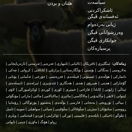
سیاسەت
هێنان و بردن
ئاشکراکردنی
ئەفسانەی ڤیگن
ژیانی بەردەوام
وەرزشوانانی ڤیگن
جوانکاری ڤیگن
پرسیارەکان
|
ئازەربایجانی
|
ئەرمەنی
|
عەڕەبی
|
ئامهاری
|
ئالبانی
|
ئافریکان
|
ئینگلیزی
زمانەکان:
|
چەکی
|
کرواتی
|
کاتالانی
|
برازێلی
|
بۆڵگارستانی
|
بۆسنی
|
بەنگالی
|
بەلاروسی
|
یۆنانی
|
ئەڵمانی
|
جۆرجی
|
فەڕەنسی
|
فینلەندی
|
ئێستۆنی
|
هۆڵەندی
|
دانمارکی
|
ئایسلەندی
|
ئیرلەندی
|
ئێندۆنیزی
|
هەنگاری
|
هندی
|
هیبرۆی
|
هەیتی
|
گۇجاراتی
|
لاۆی
|
لوکزامبورگی
|
کوردی
|
کۆری
|
خمێری
|
قازاخی
|
کانادا
|
ژاپۆنی
|
ئیتاڵی
مۆنگۆلی
|
ماراتی
|
مالتی
|
مالایالامی
|
مالیزی
|
مالاگاسی
|
ماکیدۆنی
|
لاتڤی
|
لیتوانی
|
ڕۆمانیا
|
پۆرتوگالی
|
پەشتوو
|
پۆڵەندی
|
فارسی
|
پەنجابی
|
نۆرویجی
|
نیپالی
|
تامیل
|
سویید
|
سواھیلی
|
سپانی
|
سڵۆڤینی
|
سڵۆڤاکی
|
سێربی
|
سامۆئان
|
ڕووسی
|
ویلزی
|
ڤیەتنامی
|
ئوردو
|
ئۆکراینی
|
تورکی
|
فلیپینی
|
تایلەندی
|
تاجیکی
|
تێلوگو
|
تایوانی
|
چینی
|
ماۆری
|
هۆنگ
|
زولو