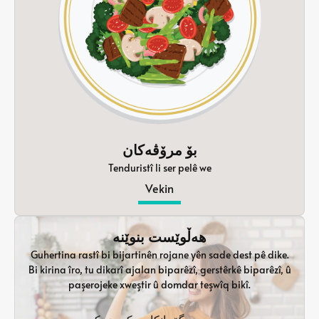
بۆ مرۆڤەکان
Tenduristî li ser pelê we
Vekin
هەڵوێست بنوێنە
Guhertina rastî bi bijartinên rojane yên sade dest pê dike.
Bi kirina îro, tu dikarî ajalan biparêzî, gerstêrkê biparêzî, û
paşerojeke xweştir û domdar teşwîq bikî.
دەست بە گۆڕانکاری کردن بکە