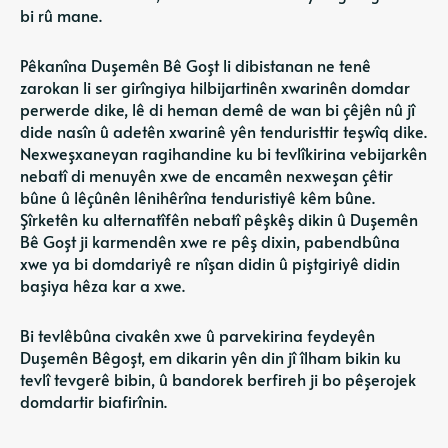
bi rû mane.
Pêkanîna Duşemên Bê Goşt li dibistanan ne tenê
zarokan li ser girîngiya hilbijartinên xwarinên domdar
perwerde dike, lê di heman demê de wan bi çêjên nû jî
dide nasîn û adetên xwarinê yên tenduristtir teşwîq dike.
Nexweşxaneyan ragihandine ku bi tevlîkirina vebijarkên
nebatî di menuyên xwe de encamên nexweşan çêtir
bûne û lêçûnên lênihêrîna tenduristiyê kêm bûne.
Şîrketên ku alternatîfên nebatî pêşkêş dikin û Duşemên
Bê Goşt ji karmendên xwe re pêş dixin, pabendbûna
xwe ya bi domdariyê re nîşan didin û piştgiriyê didin
başiya hêza kar a xwe.
Bi tevlêbûna civakên xwe û parvekirina feydeyên
Duşemên Bêgoşt, em dikarin yên din jî îlham bikin ku
tevlî tevgerê bibin, û bandorek berfireh ji bo pêşerojek
domdartir biafirînin.