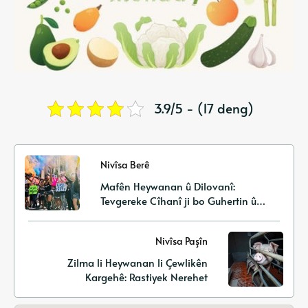
3.9/5 - (17 deng)
Nivîsa Berê
Mafên Heywanan û Dilovanî:
Tevgereke Cîhanî ji bo Guhertin û
Hişyariyê
Nivîsa Paşîn
Zilma li Heywanan li Çewlikên
Kargehê: Rastiyek Nerehet