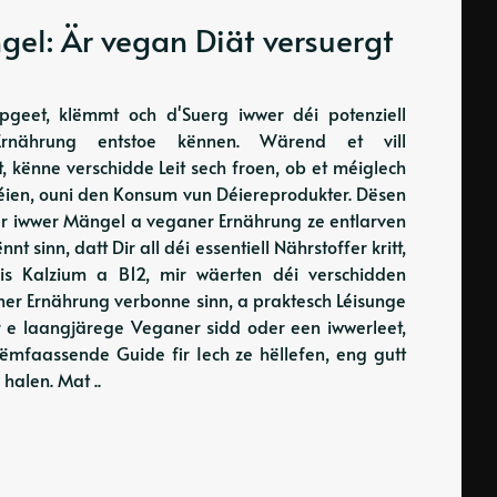
l: Är vegan Diät versuergt
pgeet, klëmmt och d'Suerg iwwer déi potenziell
Ernährung entstoe kënnen. Wärend et vill
t, kënne verschidde Leit sech froen, ob et méiglech
kréien, ouni den Konsum vun Déiereprodukter. Dësen
sser iwwer Mängel a veganer Ernährung ze entlarven
t sinn, datt Dir all déi essentiell Nährstoffer kritt,
bis Kalzium a B12, mir wäerten déi verschidden
ner Ernährung verbonne sinn, a praktesch Léisunge
ir e laangjärege Veganer sidd oder een iwwerleet,
ëmfaassende Guide fir Iech ze hëllefen, eng gutt
halen. Mat ..