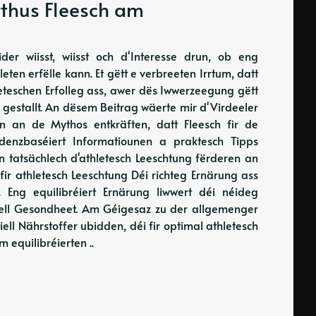
ythus Fleesch am
der wiisst, wiisst och d'Interesse drun, ob eng
ten erfëlle kann. Et gëtt e verbreeten Irrtum, datt
leteschen Erfolleg ass, awer dës Iwwerzeegung gëtt
 gestallt. An dësem Beitrag wäerte mir d'Virdeeler
n an de Mythos entkräften, datt Fleesch fir de
enzbaséiert Informatiounen a praktesch Tipps
n tatsächlech d'athletesch Leeschtung fërderen an
ir athletesch Leeschtung Déi richteg Ernärung ass
en. Eng equilibréiert Ernärung liwwert déi néideg
erell Gesondheet. Am Géigesaz zu der allgemenger
ll Nährstoffer ubidden, déi fir optimal athletesch
equilibréierten ..