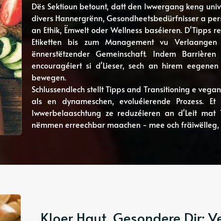
Dës Sektioun betount, datt den Iwwergang keng univer
divers Hannergrënn, Gesondheetsbedürfnisser a pers
an Ethik, Ëmwelt oder Wellness baséieren. D'Tipps 
Etiketten bis zum Management vu Verlaang
ënnerstëtzender Gemeinschaft. Indem Barrièren 
encouragéiert si d'Lieser, sech an hirem eegenen
bewegen.
Schlussendlech stellt Tipps and Transitioning e vegan
als en dynameschen, evoluéierende Prozess. Et z
Iwwerbelaaschtung ze reduzéieren an d'Leit mat T
nëmmen erreechbar maachen - mee och fräiwëlleg, s
Kloer Haut, Gesondere Dir: V