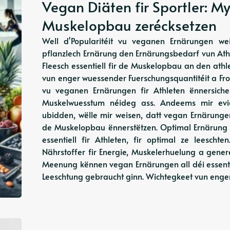
Vegan Diäten fir Sportler: M
Muskelopbau zerécksetzen
Well d'Popularitéit vu veganen Ernärungen wei
pflanzlech Ernärung den Ernärungsbedarf vun Athle
Fleesch essentiell fir de Muskelopbau an den ath
vun enger wuessender Fuerschungsquantitéit a Fro
vu veganen Ernärungen fir Athleten ënnersiche
Muskelwuesstum néideg ass. Andeems mir evid
ubidden, wëlle mir weisen, datt vegan Ernärunge
de Muskelopbau ënnerstëtzen. Optimal Ernärung f
essentiell fir Athleten, fir optimal ze leescht
Nährstoffer fir Energie, Muskelerhuelung a gen
Meenung kënnen vegan Ernärungen all déi essentie
Leeschtung gebraucht ginn. Wichtegkeet vun engem 