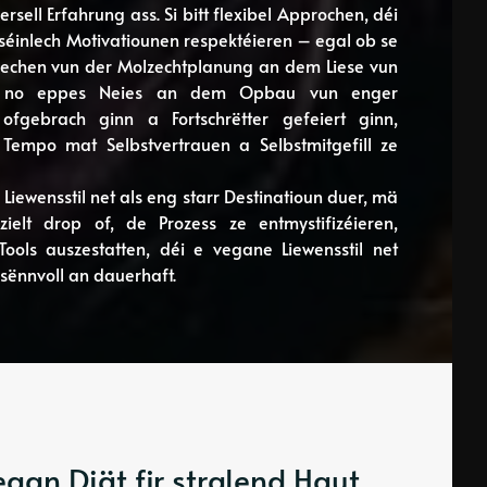
sell Erfahrung ass. Si bitt flexibel Approchen, déi
éinlech Motivatiounen respektéieren – egal ob se
reechen vun der Molzechtplanung an dem Liese vun
en no eppes Neies an dem Opbau vun enger
ofgebrach ginn a Fortschrëtter gefeiert ginn,
 Tempo mat Selbstvertrauen a Selbstmitgefill ze
 Liewensstil net als eng starr Destinatioun duer, mä
ielt drop of, de Prozess ze entmystifizéieren,
ools auszestatten, déi e vegane Liewensstil net
ënnvoll an dauerhaft.
egan Diät fir stralend Haut