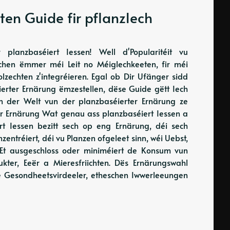
ten Guide fir pflanzlech
lanzbaséiert Iessen! Well d'Popularitéit vu
ichen ëmmer méi Leit no Méiglechkeeten, fir méi
lzechten z'integréieren. Egal ob Dir Ufänger sidd
ierter Ernärung ëmzestellen, dëse Guide gëtt Iech
 an der Welt vun der planzbaséierter Ernärung ze
er Ernärung Wat genau ass planzbaséiert Iessen a
rt Iessen bezitt sech op eng Ernärung, déi sech
ntréiert, déi vu Planzen ofgeleet sinn, wéi Uebst,
. Et ausgeschloss oder miniméiert de Konsum vun
ukter, Eeër a Mieresfriichten. Dës Ernärungswahl
he Gesondheetsvirdeeler, etheschen Iwwerleeungen