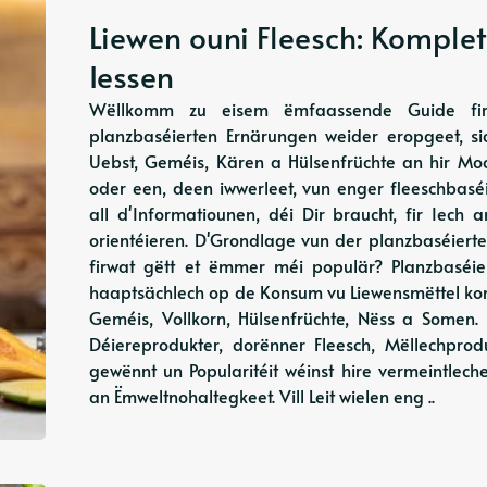
Liewen ouni Fleesch: Komplet
Iessen
Wëllkomm zu eisem ëmfaassende Guide fir p
planzbaséierten Ernärungen weider eropgeet, s
Uebst, Geméis, Kären a Hülsenfrüchte an hir Moo
oder een, deen iwwerleet, vun enger fleeschbasé
all d'Informatiounen, déi Dir braucht, fir Iech
orientéieren. D'Grondlage vun der planzbaséiert
firwat gëtt et ëmmer méi populär? Planzbaséie
haaptsächlech op de Konsum vu Liewensmëttel konze
Geméis, Vollkorn, Hülsenfrüchte, Nëss a Somen
Déiereprodukter, dorënner Fleesch, Mëllechprod
gewënnt un Popularitéit wéinst hire vermeintlec
an Ëmweltnohaltegkeet. Vill Leit wielen eng ..