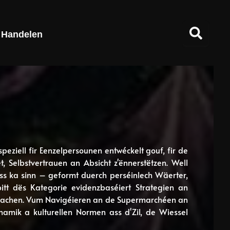
Handelen
peziell fir Eenzelpersounen entwéckelt gouf, fir de
 Selbstvertrauen an Absicht z'ënnerstëtzen. Well
ess ka sinn – geformt duerch perséinlech Wäerter,
itt dës Kategorie evidenzbaséiert Strategien an
infachen. Vum Navigéieren an de Supermarchéen an
amik a kulturellen Normen ass d'Zil, de Wiessel