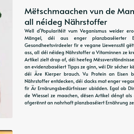
Mëtschmaachen vun de Mange
all néideg Nährstoffer
Well d'Popularitéit vum Veganismus weider ero
Mängel, déi aus enger planzbaséierter 
Gesondheetsvirdeeler fir e vegane Liewensstil gët
ass, all déi néideg Nährstoffer a Vitaminnen ze 
Artikel zielt drop of, déi heefeg Mëssverständni
an evidenzbaséiert Tipps ze ginn, wéi Dir sécher kënn
déi Äre Kierper brauch. Vu Protein an Eisen 
Nährstoffer entdecken, déi dacks mat enger vega
fir Är Ernärungsbedürfnisser ubidden. Egal ob D
de Wiessel ze maachen, dësen Artikel déngt als 
ofgerënnt an nahrhaft planzbaséiert Ernährung ze 