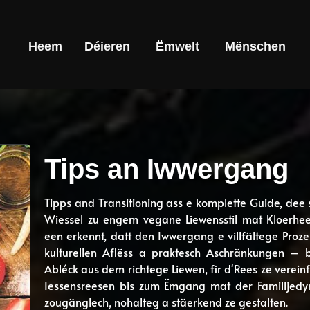
Heem
Déieren
Ëmwelt
Mënschen
Tips an Iwwergang
Tipps and Transitioning ass e komplette Guide, dee s
Wiessel zu engem vegane Liewensstil mat Kloerheet,
een erkennt, datt den Iwwergang e villfältege Proz
kulturellen Aflëss a praktesch Aschränkungen – b
Abléck aus dem richtege Liewen, fir d'Rees ze vere
Iessensreesen bis zum Ëmgang mat der Familljedyn
zougänglech, nohalteg a stäerkend ze gestalten.