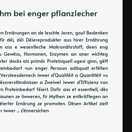
hm bei enger pflanzlecher
ten Ernärungen an de leschte Joren, gouf Bedenken
fir déi, déi Déiereprodukter aus hirer Ernährung
ein ass e wesentleche Makronährstoff, deen eng
u Gewëss, Hormonen, Enzymen an aner wichteg
ter dacks als primär Proteinquell ugesi ginn, gëtt
roteinbedarf vun enger Persoun adäquat erfëllen
 Versteesdemech iwwer d'Qualitéit a Quantitéit vu
ëssverständnisser a Zweiwel iwwer d'Effizienz vun
Proteinbedarf féiert. Dofir ass et essentiell, dës
ounen ze liwweren, fir Mythen ze entkräftegen an
ierter Ernärung ze promoten. Dësen Artikel zielt
iwwer ... z'ënnersichen