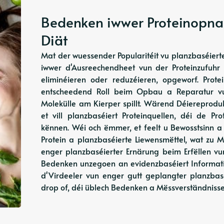
Bedenken iwwer Proteinopna
Diät
Mat der wuessender Popularitéit vu planzbaséier
iwwer d'Ausreechendheet vun der Proteinzufuhr 
eliminéieren oder reduzéieren, opgeworf. Prot
entscheedend Roll beim Opbau a Reparatur v
Molekülle am Kierper spillt. Wärend Déiereproduk
et vill planzbaséiert Proteinquellen, déi de P
kënnen. Wéi och ëmmer, et feelt u Bewosstsinn a
Protein a planzbaséierte Liewensmëttel, wat zu M
enger planzbaséierter Ernärung beim Erfëllen vum 
Bedenken unzegoen an evidenzbaséiert Informati
d'Virdeeler vun enger gutt geplangter planzbasé
drop of, déi üblech Bedenken a Mëssverständnisser 