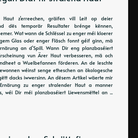
Haut z'erreechen, gräifen vill Leit op deier
nd dës temporär Resultater brénge kënnen,
lemer. Wat wann de Schlëssel zu enger méi kloerer
em Glas oder enger Fläsch fonnt géif ginn, mä
Ernärung an d'Spill. Wann Dir eng planzbaséiert
Erscheinung vun Ärer Haut verbesseren, mä och
ndheet a Wuelbefannen förderen. An de leschte
t gewonnen wéinst senge etheschen an ökologesche
ëtt dacks iwwersinn. An dësem Artikel wäerte mir
Ernärung zu enger stralender Haut a manner
, wéi Dir méi planzbaséiert Liewensmëttel an ...