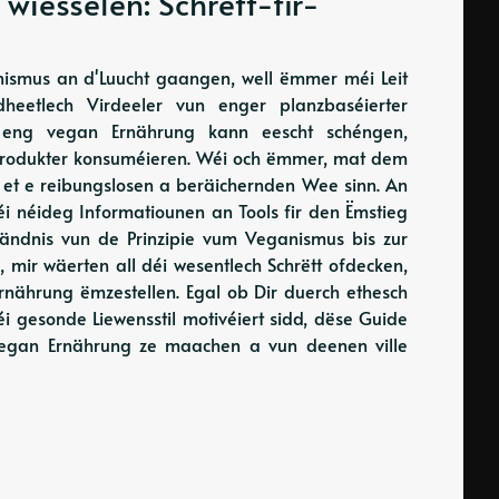
iesselen: Schrëtt-fir-
anismus an d'Luucht gaangen, well ëmmer méi Leit
heetlech Virdeeler vun enger planzbaséierter
 eng vegan Ernährung kann eescht schéngen,
reprodukter konsuméieren. Wéi och ëmmer, mat dem
 et e reibungslosen a beräichernden Wee sinn. An
éi néideg Informatiounen an Tools fir den Ëmstieg
ändnis vun de Prinzipie vum Veganismus bis zur
mir wäerten all déi wesentlech Schrëtt ofdecken,
 Ernährung ëmzestellen. Egal ob Dir duerch ethesch
 gesonde Liewensstil motivéiert sidd, dëse Guide
vegan Ernährung ze maachen a vun deenen ville