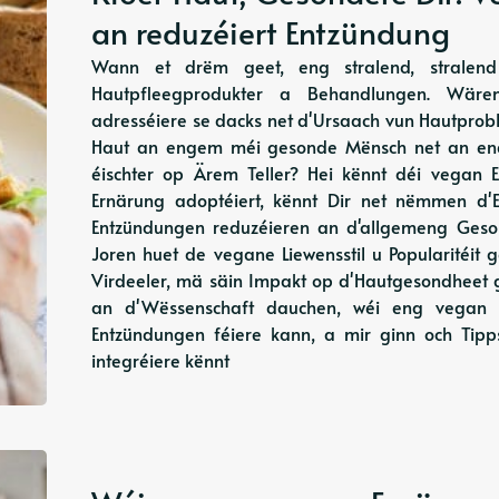
an reduzéiert Entzündung
Wann et drëm geet, eng stralend, stralend 
Hautpfleegprodukter a Behandlungen. Wäre
adresséiere se dacks net d'Ursaach vun Hautprob
Haut an engem méi gesonde Mënsch net an eng
éischter op Ärem Teller? Hei kënnt déi vegan 
Ernärung adoptéiert, kënnt Dir net nëmmen d'
Entzündungen reduzéieren an d'allgemeng Geso
Joren huet de vegane Liewensstil u Popularitéi
Virdeeler, mä säin Impakt op d'Hautgesondheet g
an d'Wëssenschaft dauchen, wéi eng vegan 
Entzündungen féiere kann, a mir ginn och Tipps
integréiere kënnt