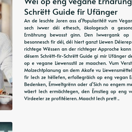
Wéi op eng vegane Ernärung w
Schrëtt Guide fir Ufänger
An de leschte Joren ass d'Popularitéit vum Veg
sech iwwer déi ethesch, ökologesch a gesond
Ernährung bewosst ginn. Den Iwwergank op
besonnesch fir déi, déi hiert ganzt Liewen Déie
richtege Wëssen an der richteger Approche kann
dësem Schrëtt-fir-Schrëtt Guide gi mir Ufänger d
op e vegane Liewensstil ze maachen. Vum Verst
Molzechtplanung an dem Akafe vu Liewensmëttel, 
fir Iech ze hëllefen, erfollegräich op eng vegan
Bedenken, Ëmweltgrënn oder d'Sich no engem méi
wäert Iech ermächtegen, den Ëmstieg op eng 
Virdeeler ze profitéieren. Maacht Iech prett ..