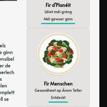
Fir d'Planéit
Léiwt méi gréng
Méi gewuer ginn
elz
e ginn
ensibel
er de
perlech
s
Fir Menschen
alen
Gesondheet op Ärem Teller
omplett
Entdeckt
l se