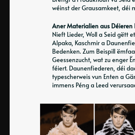
wéinst der Grausamkeet, déi m
Aner Materialien aus Déieren h
Nieft Lieder, Woll a Seid gëtt 
Alpaka, Kaschmir a Daunenfie
Bedenken. Zum Beispill ëmfaas
Geessenzucht, wat zu enger 
féiert. Daunenfiederen, déi da
typescherweis vun Enten a Gä
immens Péng a Leed verursaac