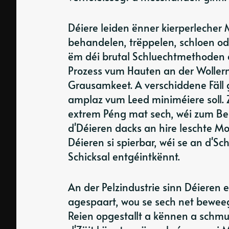
Déiere leiden ënner kierperlecher 
behandelen, trëppelen, schloen od
ëm déi brutal Schluechtmethoden 
Prozess vum Hauten an der Wollernt
Grausamkeet. A verschiddene Fäll
amplaz vum Leed miniméiere soll.
extrem Péng mat sech, wéi zum Bei
d'Déieren dacks an hire leschte M
Déieren si spierbar, wéi se an d'S
Schicksal entgéintkënnt.
An der Pelzindustrie sinn Déieren
agespaart, wou se sech net bewee
Reien opgestallt a kënnen a schm