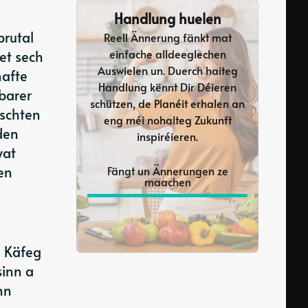
Handlung huelen
brutal
Reell Ännerung fänkt mat
einfache alldeeglechen
et sech
Auswielen un. Duerch haiteg
hafte
Handlung kënnt Dir Déieren
lbarer
schützen, de Planéit erhalen an
äschten
eng méi nohalteg Zukunft
den
inspiréieren.
wat
en
Fängt un Ännerungen ze
maachen
e Käfeg
sinn a
nn