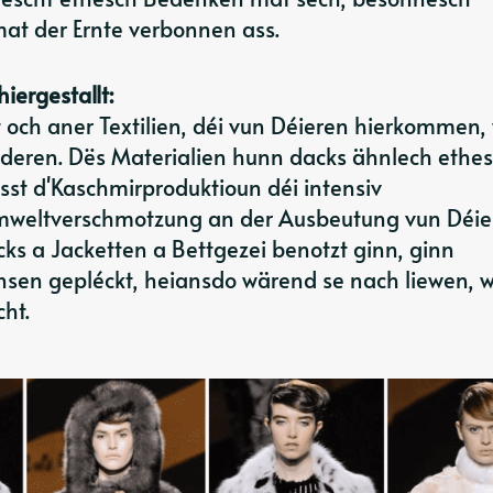
at der Ernte verbonnen ass.
iergestallt:
et och aner Textilien, déi vun Déieren hierkommen,
deren. Dës Materialien hunn dacks ähnlech ethe
st d'Kaschmirproduktioun déi intensiv
Ëmweltverschmotzung an der Ausbeutung vun Déie
cks a Jacketten a Bettgezei benotzt ginn, ginn
nsen gepléckt, heiansdo wärend se nach liewen, 
ht.