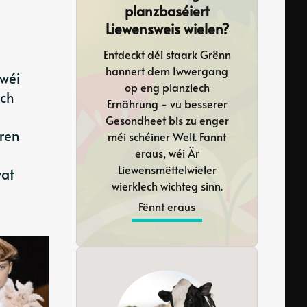
planzbaséiert
Liewensweis wielen?
Entdeckt déi staark Grënn
hannert dem Iwwergang
 wéi
op eng planzlech
sch
Ernährung - vu besserer
Gesondheet bis zu enger
ren
méi schéiner Welt. Fannt
eraus, wéi Är
Liewensmëttelwieler
wat
wierklech wichteg sinn.
Fënnt eraus