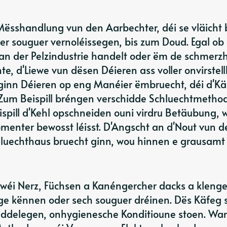
Mësshandlung vun den Aarbechter, déi se vläicht 
er souguer vernoléissegen, bis zum Doud. Egal ob 
an der Pelzindustrie handelt oder ëm de schmerz
e, d'Liewe vun dësen Déieren ass voller onvirstel
 ginn Déieren op eng Manéier ëmbruecht, déi d'K
 Zum Beispill bréngen verschidde Schluechtmetho
spill d'Kehl opschneiden ouni virdru Betäubung, 
omenter bewosst léisst. D'Angscht an d'Nout vun d
chluechthaus bruecht ginn, wou hinnen e grausamt
 ewéi Nerz, Füchsen a Kanéngercher dacks a kleng
ge kënnen oder sech souguer dréinen. Dës Käfeg 
uddelegen, onhygienesche Konditioune stoen. Wa