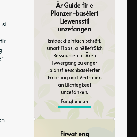
Är Guide fir e
Planzen-baséiert
Liewensstil
 si
unzefangen
fir
Entdeckt einfach Schrëtt,
smart Tipps, a hëllefräich
g
Ressourcen fir Ären
er
Iwwergang zu enger
planzfleeschbaséierter
Ernärung mat Vertrauen
an Liichtegkeet
unzefänken.
Fängt elo un
en
Firwat eng