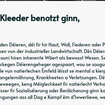
 Kleeder benotzt ginn,
den Déieren, déi fir hir Haut, Woll, Fiederen oder P
en vun der industrieller Landwirtschaft. Dës Déier
 ouni hiren inherente Wäert als bewosst Wesen. S
reckegen Déierengeheger agespaart, wou se sougu
le vun natierlechen Ëmfeld léisst se mental a kier
Mangelernährung, Krankheeten a Verletzungen. Dë
beweegen, keng Méiglechkeet fir natierlecht Verh
sser fir Sozialiséierung oder Beräicherung ginn k
ngungen ass all Dag e Kampf ëm d'Iwwerliewe, wel