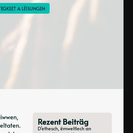
EGKEET A LÉISUNGEN
riwwen,
Rezent Beiträg
eltaten.
D'ethesch, ëmweltlech an