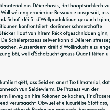
tilmaterial aus Déierebasis, dat haaptsächlech vu
oll wéi eng erneierbar Ressource ausgesäit, ass
nd. Schof, déi fir d'Wollproduktioun gezuucht ginn,
iounen konfrontéiert, dorënner schmerzhafte
Stécker Haut vun hirem Réck ofgeschnidden ginn, 
De Schéierprozess selwer kann d'Déieren stresse
aachen. Ausserdeem dréit d'Wollindustrie zu eng
ng bäi, well d'Schofzucht grouss Quantitéiten u
utéiert gëtt, ass Seid en anert Textilmaterial, dat
sonnesch vun Seidewierm. De Prozess vun der
erm lieweg an hire Kokonen ze kachen, fir d'Faser
ed verursaacht. Obwuel et e luxuriéise Stoff ass,
 eescht ethesch Bedenken mat sech, besonnesch