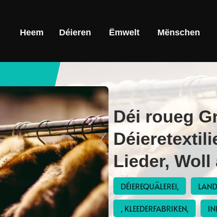
Heem
Déieren
Ëmwelt
Mënschen
Déi roueg G
Déieretextil
Lieder, Woll
DÉIEREQUÄLEREI,
LAND
, KLEEDERFABRIKEN,
IN