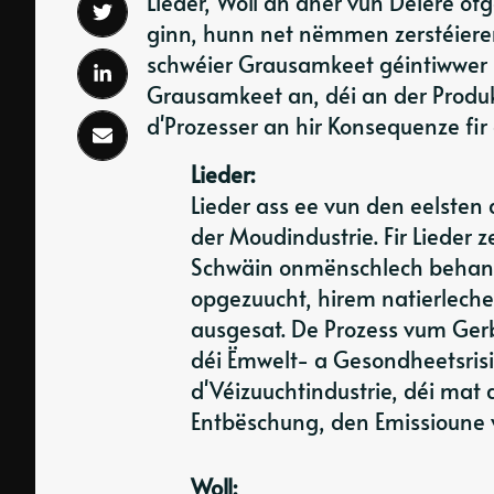
Lieder, Woll an aner vun Déiere of
ginn, hunn net nëmmen zerstéier
schwéier Grausamkeet géintiwwer D
Grausamkeet an, déi an der Produk
d'Prozesser an hir Konsequenze fir
Lieder:
Lieder ass ee vun den eelsten
der Moudindustrie. Fir Lieder 
Schwäin onmënschlech behand
opgezuucht, hirem natierlec
ausgesat. De Prozess vum Gerb
déi Ëmwelt- a Gesondheetsrisi
d'Véizuuchtindustrie, déi mat
Entbëschung, den Emissioune 
Woll: