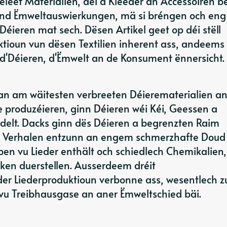
geleet Materialien, déi a Kleeder an Accessoiren b
end Ëmweltauswierkungen, mä si bréngen och eng
éieren mat sech. Dësen Artikel geet op déi stëll
tioun vun dësen Textilien inherent ass, andeems
 d'Déieren, d'Ëmwelt an de Konsument ënnersicht.
 an am wäitesten verbreeten Déierematerialien a
ze produzéieren, ginn Déieren wéi Kéi, Geessen a
elt. Dacks ginn dës Déieren a begrenzten Raim
he Verhalen entzunn an engem schmerzhafte Doud
en vu Lieder enthält och schiedlech Chemikalien,
ken duerstellen. Ausserdeem dréit
 der Liederproduktioun verbonne ass, wesentlech z
vu Treibhausgase an aner Ëmweltschied bäi.