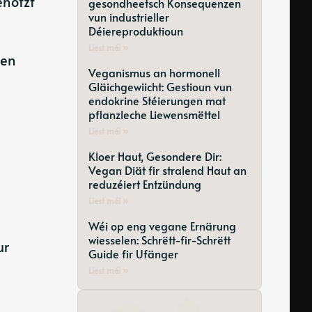
enotzt
gesondheetsch Konsequenzen
vun industrieller
Déiereproduktioun
Liest méi »
 en
Veganismus an hormonell
Gläichgewiicht: Gestioun vun
endokrine Stéierungen mat
pflanzleche Liewensmëttel
n
Liest méi »
Kloer Haut, Gesondere Dir:
Vegan Diät fir stralend Haut an
reduzéiert Entzündung
Liest méi »
Wéi op eng vegane Ernärung
wiesselen: Schrëtt-fir-Schrëtt
ur
Guide fir Ufänger
Liest méi »