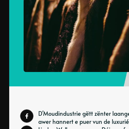
D'Moudindustrie gëtt zënter laan
awer hannert e puer vun de luxurié