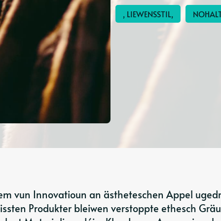
, LIEWENSSTIL,
NOHALT
gem vun Innovatioun an ästheteschen Appel uged
issten Produkter bleiwen verstoppte ethesch Gräu