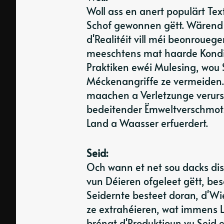
Woll ass en anert populärt Tex
Schof gewonnen gëtt. Wärend W
d'Realitéit vill méi beonrouege
meeschtens mat haarde Kondit
Praktiken ewéi Mulesing, wou 
Méckenangriffe ze vermeiden. 
maachen a Verletzunge verurs
bedeitender Ëmweltverschmotzu
Land a Waasser erfuerdert.
Seid:
Och wann et net sou dacks disk
vun Déieren ofgeleet gëtt, be
Seidernte besteet doran, d'Wi
ze extrahéieren, wat immens Le
bréngt d'Produktioun vu Seid