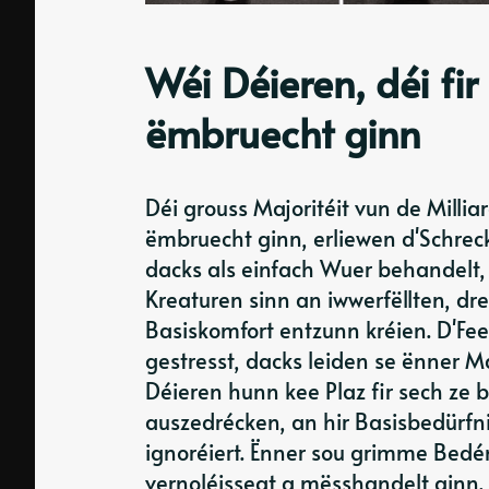
Wéi Déieren, déi fir
ëmbruecht ginn
Déi grouss Majoritéit vun de Milliar
ëmbruecht ginn, erliewen d'Schreck
dacks als einfach Wuer behandelt,
Kreaturen sinn an iwwerfëllten, d
Basiskomfort entzunn kréien. D'Fee
gestresst, dacks leiden se ënner 
Déieren hunn kee Plaz fir sech ze 
auszedrécken, an hir Basisbedürfni
ignoréiert. Ënner sou grimme Bedé
vernoléissegt a mësshandelt ginn.