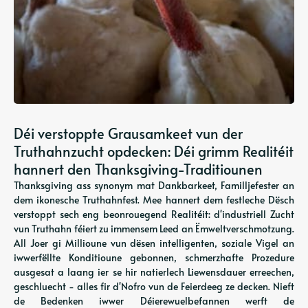
Déi verstoppte Grausamkeet vun der
Truthahnzucht opdecken: Déi grimm Realitéit
hannert den Thanksgiving-Traditiounen
Thanksgiving ass synonym mat Dankbarkeet, Familljefester an
dem ikonesche Truthahnfest. Mee hannert dem festleche Dësch
verstoppt sech eng beonrouegend Realitéit: d'industriell Zucht
vun Truthahn féiert zu immensem Leed an Ëmweltverschmotzung.
All Joer gi Millioune vun dësen intelligenten, soziale Vigel an
iwwerfëllte Konditioune gebonnen, schmerzhafte Prozedure
ausgesat a laang ier se hir natierlech Liewensdauer erreechen,
geschluecht - alles fir d'Nofro vun de Feierdeeg ze decken. Nieft
de Bedenken iwwer Déierewuelbefannen werft de