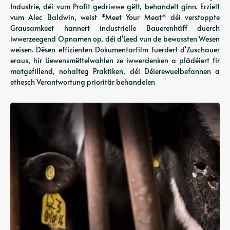
Industrie, déi vum Profit gedriwwe gëtt, behandelt ginn. Erzielt
vum Alec Baldwin, weist *Meet Your Meat* déi verstoppte
Grausamkeet hannert industrielle Bauerenhäff duerch
iwwerzeegend Opnamen op, déi d'Leed vun de bewossten Wesen
weisen. Dësen effizienten Dokumentarfilm fuerdert d'Zuschauer
eraus, hir Liewensmëttelwahlen ze iwwerdenken a plädéiert fir
matgefillend, nohalteg Praktiken, déi Déierewuelbefannen a
ethesch Verantwortung prioritär behandelen