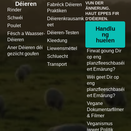
Déieren
VUN DER
Fabréck Déieren
ÄNNERUNG.
Rinder
Praktiken
HAUT EPPES FIR
Schwéi
Déierenkrausamk
D'DÉIEREN.
eet
Poulet
Handlu
Déieren-Testen
Fësch a Waasser-
ng
Déieren
huelen
Kleedung
Aner Déieren déi
Liewensmëttel
Firwat goung Dir
geziicht goufen
Schluecht
op eng
planzfleeschbaséi
Transport
ert Ernärung?
Wéi geet Dir op
eng
planzfleeschbaséi
ert Ernärung?
Vegane
Dokumentarfilmer
& Filmer
Veganismus
iwwer Politik