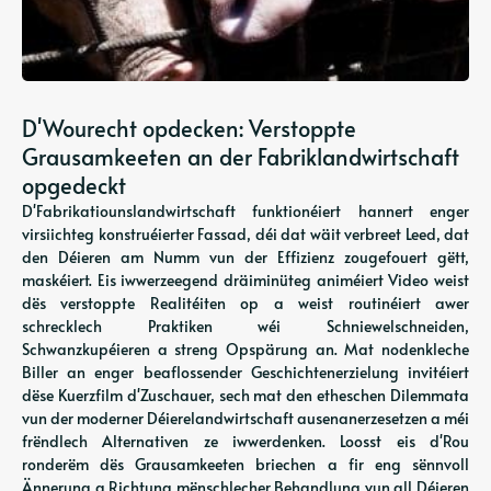
D'Wourecht opdecken: Verstoppte
Grausamkeeten an der Fabriklandwirtschaft
opgedeckt
D'Fabrikatiounslandwirtschaft funktionéiert hannert enger
virsiichteg konstruéierter Fassad, déi dat wäit verbreet Leed, dat
den Déieren am Numm vun der Effizienz zougefouert gëtt,
maskéiert. Eis iwwerzeegend dräiminüteg animéiert Video weist
dës verstoppte Realitéiten op a weist routinéiert awer
schrecklech Praktiken wéi Schniewelschneiden,
Schwanzkupéieren a streng Opspärung an. Mat nodenkleche
Biller an enger beaflossender Geschichtenerzielung invitéiert
dëse Kuerzfilm d'Zuschauer, sech mat den etheschen Dilemmata
vun der moderner Déierelandwirtschaft ausenanerzesetzen a méi
frëndlech Alternativen ze iwwerdenken. Loosst eis d'Rou
ronderëm dës Grausamkeeten briechen a fir eng sënnvoll
Ännerung a Richtung mënschlecher Behandlung vun all Déieren