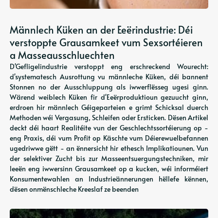
Männlech Küken an der Eeërindustrie: Déi
verstoppte Grausamkeet vum Sexsortéieren
a Masseausschluechten
D'Gefligelindustrie verstoppt eng erschreckend Wourecht:
d'systematesch Ausrottung vu männleche Küken, déi bannent
Stonnen no der Ausschluppung als iwwerflësseg ugesi ginn.
Wärend weiblech Küken fir d'Eeërproduktioun gezuucht ginn,
erdroen hir männlech Géigeparteien e grimt Schicksal duerch
Methoden wéi Vergasung, Schleifen oder Ersticken. Dësen Artikel
deckt déi haart Realitéite vun der Geschlechtssortéierung op -
eng Praxis, déi vum Profit op Käschte vum Déierewuelbefannen
ugedriwwe gëtt - an ënnersicht hir ethesch Implikatiounen. Vun
der selektiver Zucht bis zur Masseentsuergungstechniken, mir
leeën eng iwwersinn Grausamkeet op a kucken, wéi informéiert
Konsumentewahlen an Industrieännerungen hëllefe kënnen,
dësen onmënschleche Kreeslaf ze beenden