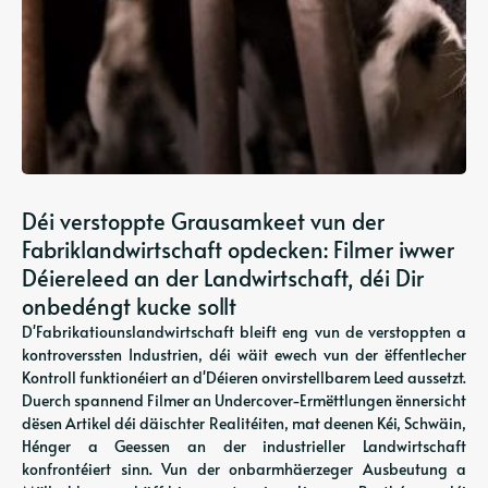
Déi verstoppte Grausamkeet vun der
Fabriklandwirtschaft opdecken: Filmer iwwer
Déiereleed an der Landwirtschaft, déi Dir
onbedéngt kucke sollt
D'Fabrikatiounslandwirtschaft bleift eng vun de verstoppten a
kontroverssten Industrien, déi wäit ewech vun der ëffentlecher
Kontroll funktionéiert an d'Déieren onvirstellbarem Leed aussetzt.
Duerch spannend Filmer an Undercover-Ermëttlungen ënnersicht
dësen Artikel déi däischter Realitéiten, mat deenen Kéi, Schwäin,
Hénger a Geessen an der industrieller Landwirtschaft
konfrontéiert sinn. Vun der onbarmhäerzeger Ausbeutung a