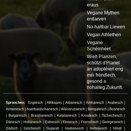
eraus
Vegane Mythen
entlarven
No-haltbar Liewen
Vegan Athlethen
Vegane
Schéinheet
Wielt Planzen,
schützt d'Planet
an adoptéiert eng
méi frëndlech,
gesond a
nohalteg Zukunft.
Sproochen:
Englesch
|
Afrikaans
|
Albanesch
|
Amharesch
|
Arabesch
|
Armenesch
|
Aserbaidschanesch
|
Wäissrussesch
|
Bengalesch
|
Bosnesch
|
Bulgaresch
|
Brasilianesch
|
Katalanesch
|
Kroatesch
|
Tschechesch
|
Dänesch
|
Hollänesch
|
Estnesch
|
Finnesch
|
Franséisch
|
Georgesesch
|
Däitsch
|
Griichesch
|
Gujarati
|
Haitianesch
|
Hebräesch
|
Hindi
|