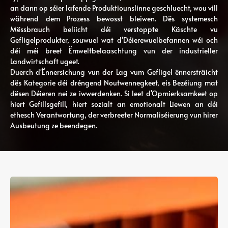
an dann op séier lafende Produktiounslinne geschluecht, wou vill
während dem Prozess bewosst bleiwen. Dës systemesch
Mëssbrauch beliicht déi verstoppte Käschte vu
Gefligelprodukter, souwuel wat d'Déierewuelbefannen wéi och
déi méi breet Ëmweltbelaaschtung vun der industrieller
Landwirtschaft ugeet.
Duerch d'Ënnersichung vun der Lag vum Gefligel ënnersträicht
dës Kategorie déi dréngend Noutwennegkeet, eis Bezéiung mat
dësen Déieren nei ze iwwerdenken. Si leet d'Opmierksamkeet op
hiert Gefillsgefill, hiert sozialt an emotionalt Liewen an déi
ethesch Verantwortung, der verbreeter Normaliséierung vun hirer
Ausbeutung ze beendegen.