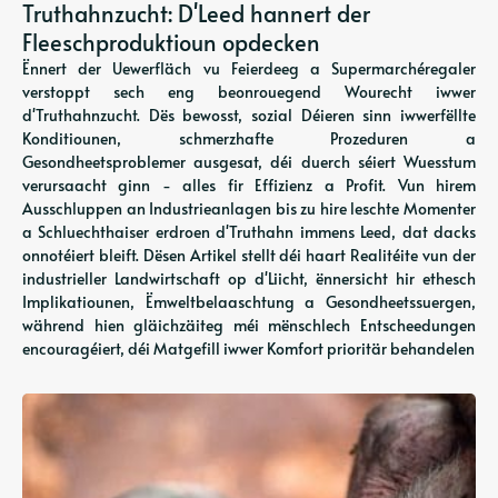
Truthahnzucht: D'Leed hannert der
Fleeschproduktioun opdecken
Ënnert der Uewerfläch vu Feierdeeg a Supermarchéregaler
verstoppt sech eng beonrouegend Wourecht iwwer
d'Truthahnzucht. Dës bewosst, sozial Déieren sinn iwwerfëllte
Konditiounen, schmerzhafte Prozeduren a
Gesondheetsproblemer ausgesat, déi duerch séiert Wuesstum
verursaacht ginn - alles fir Effizienz a Profit. Vun hirem
Ausschluppen an Industrieanlagen bis zu hire leschte Momenter
a Schluechthaiser erdroen d'Truthahn immens Leed, dat dacks
onnotéiert bleift. Dësen Artikel stellt déi haart Realitéite vun der
industrieller Landwirtschaft op d'Liicht, ënnersicht hir ethesch
Implikatiounen, Ëmweltbelaaschtung a Gesondheetssuergen,
während hien gläichzäiteg méi mënschlech Entscheedungen
encouragéiert, déi Matgefill iwwer Komfort prioritär behandelen