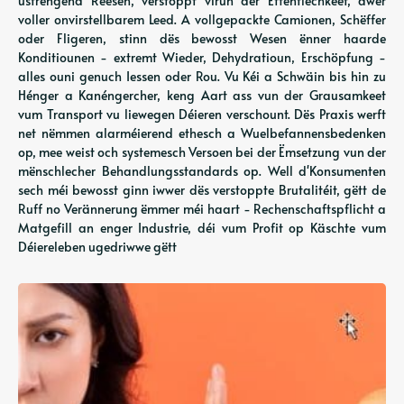
ustrengend Reesen, verstoppt virun der Ëffentlechkeet, awer
voller onvirstellbarem Leed. A vollgepackte Camionen, Schëffer
oder Fligeren, stinn dës bewosst Wesen ënner haarde
Konditiounen - extremt Wieder, Dehydratioun, Erschöpfung -
alles ouni genuch Iessen oder Rou. Vu Kéi a Schwäin bis hin zu
Hénger a Kanéngercher, keng Aart ass vun der Grausamkeet
vum Transport vu liewegen Déieren verschount. Dës Praxis werft
net nëmmen alarméierend ethesch a Wuelbefannensbedenken
op, mee weist och systemesch Versoen bei der Ëmsetzung vun der
mënschlecher Behandlungsstandards op. Well d'Konsumenten
sech méi bewosst ginn iwwer dës verstoppte Brutalitéit, gëtt de
Ruff no Verännerung ëmmer méi haart - Rechenschaftspflicht a
Matgefill an enger Industrie, déi vum Profit op Käschte vum
Déiereleben ugedriwwe gëtt