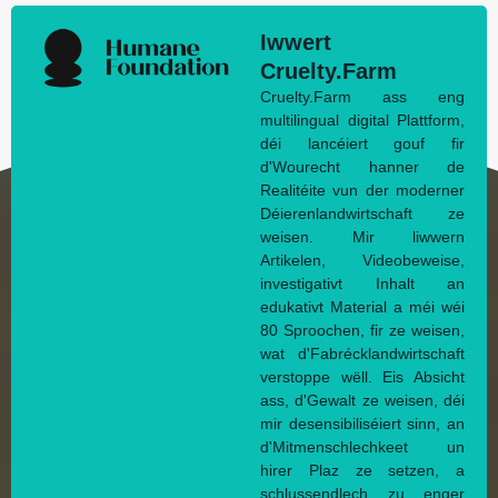
Iwwert
Cruelty.Farm
Cruelty.Farm ass eng
multilingual digital Plattform,
déi lancéiert gouf fir
d'Wourecht hanner de
Realitéite vun der moderner
Déierenlandwirtschaft ze
weisen. Mir liwwern
Artikelen, Videobeweise,
investigativt Inhalt an
edukativt Material a méi wéi
80 Sproochen, fir ze weisen,
wat d'Fabrécklandwirtschaft
verstoppe wëll. Eis Absicht
ass, d'Gewalt ze weisen, déi
mir desensibiliséiert sinn, an
d'Mitmenschlechkeet un
hirer Plaz ze setzen, a
schlussendlech zu enger