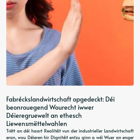
Fabréckslandwirtschaft opgedeckt: Déi
beonrouegend Wourecht iwwer
Déieregruewelt an ethesch
Liewensmëttelwahlen
Trëtt an déi haart Realitéit vun der industrieller Landwirtschaft
eran, wou Déieren hir Dignitéit entzu ginn a wéi Wuer an enger