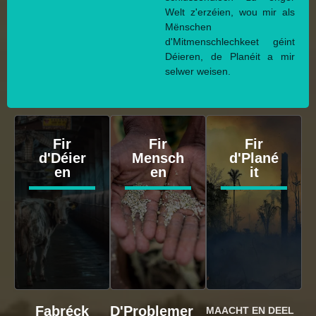
Welt z'erzéien, wou mir als
Mënschen
d'Mitmenschlechkeet géint
Déieren, de Planéit a mir
selwer weisen.
Fir
Fir
Fir
d'Déier
Mensch
d'Plané
en
en
it
Fabréck
D'Problemer
MAACHT EN DEEL