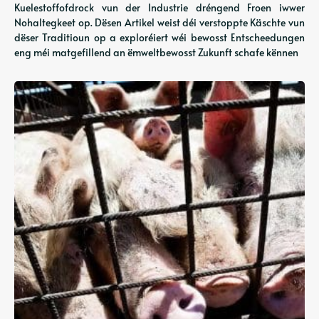
Kuelestoffofdrock vun der Industrie dréngend Froen iwwer
Nohaltegkeet op. Dësen Artikel weist déi verstoppte Käschte vun
dëser Traditioun op a exploréiert wéi bewosst Entscheedungen
eng méi matgefillend an ëmweltbewosst Zukunft schafe kënnen