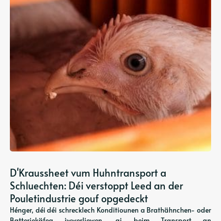
D'Kraussheet vum Huhntransport a
Schluechten: Déi verstoppt Leed an der
Pouletindustrie gouf opgedeckt
Hénger, déi déi schrecklech Konditiounen a Brathähnchen- oder
Batteriekäfeg iwwerliewen, gi beim Transport an