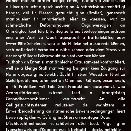
Planéit, mat Milliarden Hénger, Enten, Truthahn a Gänsen, déi
all Joer gezuucht a geschluecht ginn. A Fabrécksbauerenhäff gi
Hénger, déi fir Fleesch gezuucht ginn (Broiler), genetesch
manipuléiert fir onnatierlech séier ze wuessen, wat zu
schmerzhafte Deformatiounen, Organversagen an
Onméiglechkeet féiert, richteg ze lafen. Eeërleeëhénger erdroen
eng aner Aart vu Qual, agespaart a Batteriekäfeg oder
iwwerfëllte Scheieren, wou se hir Flilleke net ausbreede kënnen,
sech natierlecht Verhalen ausübe kënnen oder dem Stress vun
der onopfälleger Eeërproduktioun entkommen kënnen.
Truthahn an Enten si mat ähnlecher Grausamkeet konfrontéiert,
well se a klenge Ställ mat wéineg bis guer keen Zougang zur
Natur opgezu ginn. Selektiv Zucht fir séiert Wuesstum féiert zu
Skelettproblemer, Lahmheet an Otemnout. Gänsen, besonnesch,
gi fir Praktiken wéi Foie-Gras-Produktioun ausgenotzt, wou
Zwangsfidderung extremt Leed a laangfristeg
Gesondheetsproblemer verursaacht. An alle
Gefligelzuchtsystemer reduzéiert de Manktem u
Ëmweltberäicherung an natierleche Liewensbedingungen hiert
Liewen op Zyklen vu Gefängnis, Stress a virzäitegen Doud.
D'Schluechtmethoden verschäerfen dëst Leed. Vigel ginn
typescherweis op d'Kopp gefesselt, betäubt – dacks ineffektiv –