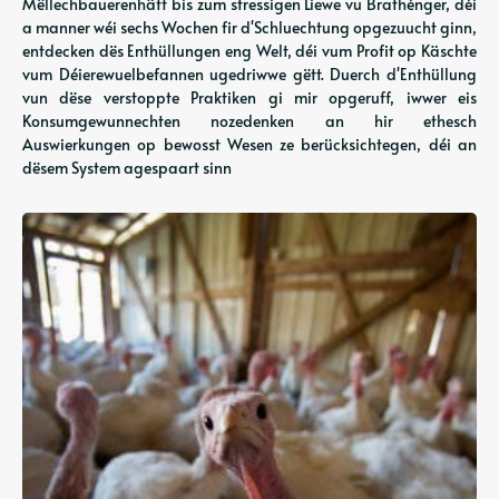
Mëllechbauerenhäff bis zum stressigen Liewe vu Brathénger, déi
a manner wéi sechs Wochen fir d'Schluechtung opgezuucht ginn,
entdecken dës Enthüllungen eng Welt, déi vum Profit op Käschte
vum Déierewuelbefannen ugedriwwe gëtt. Duerch d'Enthüllung
vun dëse verstoppte Praktiken gi mir opgeruff, iwwer eis
Konsumgewunnechten nozedenken an hir ethesch
Auswierkungen op bewosst Wesen ze berücksichtegen, déi an
dësem System agespaart sinn