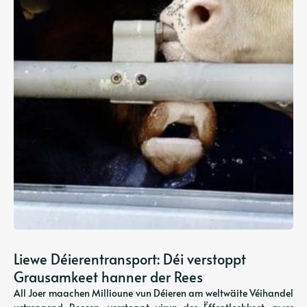
Liewe Déierentransport: Déi verstoppt
Grausamkeet hanner der Rees
All Joer maachen Millioune vun Déieren am weltwäite Véihandel