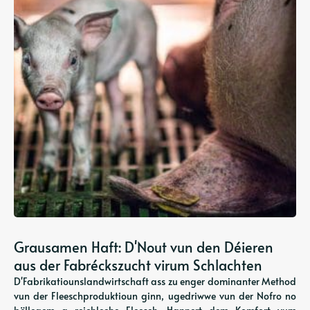
Grausamen Haft: D'Nout vun den Déieren
aus der Fabréckszucht virum Schlachten
D'Fabrikatiounslandwirtschaft ass zu enger dominanter Method
vun der Fleeschproduktioun ginn, ugedriwwe vun der Nofro no