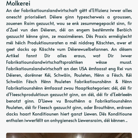
Molkerei
An der Fabrikatiounslandwirtschaft gëtt d'Effizienz iwwer alles
anescht prioriséiert. Déiere ginn typescherweis a groussen,
zouenen Raim gezuucht, wou se enk zesummegepackt sinn, fir
d'Zuel vun den Déieren, déi an engem bestëmmte Beräich
gezuucht kënne ginn, ze maximéieren. Dës Praxis erméiglecht
méi héich Produktiounsraten a méi niddreg Käschten, awer et
geet dacks op Käschte vum Déierewuelbefannen. An dësem
Artikel fannt Dir alles eraus, wat Dir iwwer
Fabrikatiounslandwirtschaftspraktiken wësse musst.
Fabrikatiounslandwirtschaft an den USA ëmfaasst eng Rei vun
Déieren, dorënner Kéi, Schwäin, Pouleten, Hënn a Fësch. Kéi
Schwäin Fësch Hënn Pouleten Fabrikatiounshënn & Hënn
Fabrikatiounshënn ëmfaasst zwou Haaptkategorien: déi, déi fir
d'Fleeschproduktioun gezuucht ginn, an déi, déi fir d'Eeërleeën
benotzt ginn. D'Liewe vu Brouthënn a Fabrikatiounshënn
Pouleten, déi fir Fleesch gezuucht ginn, oder Brouthënn, erdroen
dacks haart Konditiounen hiert ganzt Liewen. Dës Konditioune
enthalen iwwerfëllt an onhygienesch Liewensraim, déi kënnen ..