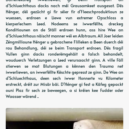
d'Schluechthaus dacks nach méi Grausamkeet ausgesat. Dës
Hénger, déi gezücht gi fir séier fir d'Fleeschproduktioun ze
wuessen, erdroen e Liewe vun extremer Opschloss a
kierperlechem Leed. Nodeems se iwwerfëllte, dreckeg
Konditiounen an de Ställ erdroen hunn, ass hire Wee an
d'Schluechthaus näischt manner wéi en Albtraum. All Joer leiden
Zéngmillioune Hénger u gebrachene Flilleken a Been duerch déi
rau Behandlung, déi se beim Transport erdroen. Dës fragil
Vullen ginn dacks ronderëmgehäit a falsch behandelt,
wouduerch Verletzungen a Leed verursaacht ginn. A ville Fäll
stierwen se mat Blutungen a kënnen den Trauma net
iwwerliewen, an iwwerfëllte Këschte gepresst ze ginn. De Wee an
d'Schluechthaus, deen sech iwwer Honnerte vu Kilometer
erstreckt, dréit zur Misär bäi. D'Hénger gi fest a Käfeg gepackt
ouni Plaz fir sech ze beweegen, a si kréien kee Fudder oder
Waasser wärend ..