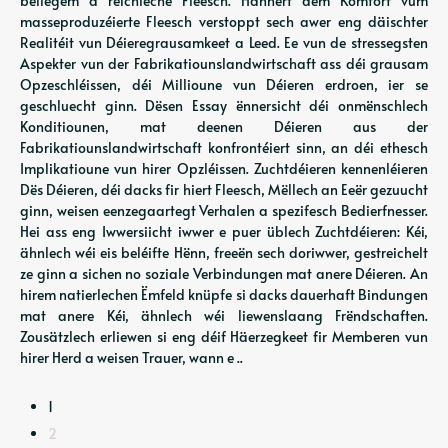
bëllegem a reichleche Fleesch. Hannert dem Komfort vum
masseproduzéierte Fleesch verstoppt sech awer eng däischter
Realitéit vun Déieregrausamkeet a Leed. Ee vun de stressegsten
Aspekter vun der Fabrikatiounslandwirtschaft ass déi grausam
Opzeschléissen, déi Millioune vun Déieren erdroen, ier se
geschluecht ginn. Dësen Essay ënnersicht déi onmënschlech
Konditiounen, mat deenen Déieren aus der
Fabrikatiounslandwirtschaft konfrontéiert sinn, an déi ethesch
Implikatioune vun hirer Opzléissen. Zuchtdéieren kennenléieren
Dës Déieren, déi dacks fir hiert Fleesch, Mëllech an Eeër gezuucht
ginn, weisen eenzegaartegt Verhalen a spezifesch Bedierfnesser.
Hei ass eng Iwwersiicht iwwer e puer üblech Zuchtdéieren: Kéi,
ähnlech wéi eis beléifte Hënn, freeën sech doriwwer, gestreichelt
ze ginn a sichen no soziale Verbindungen mat anere Déieren. An
hirem natierlechen Ëmfeld knüpfe si dacks dauerhaft Bindungen
mat anere Kéi, ähnlech wéi liewenslaang Frëndschaften.
Zousätzlech erliewen si eng déif Häerzegkeet fir Memberen vun
hirer Herd a weisen Trauer, wann e ..
1
2