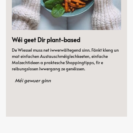
Wéi geet Dir plant-based
De Wiessel muss net iwwerwältegend sinn. Fänkt kleng un
mat einfachen Austauschméiglechkeeten, einfache
Molzechtideen a praktesche Shoppingtipps, fir e
reibungslosen Iwwergang ze genéissen.
Méi gewuer ginn