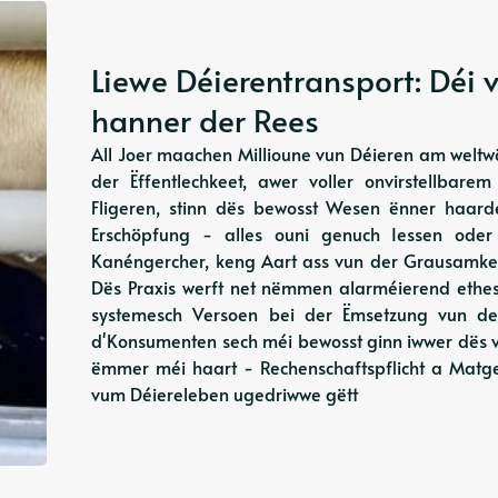
Liewe Déierentransport: Déi
hanner der Rees
All Joer maachen Millioune vun Déieren am weltw
der Ëffentlechkeet, awer voller onvirstellbar
Fligeren, stinn dës bewosst Wesen ënner haard
Erschöpfung - alles ouni genuch Iessen ode
Kanéngercher, keng Aart ass vun der Grausamkee
Dës Praxis werft net nëmmen alarméierend eth
systemesch Versoen bei der Ëmsetzung vun de
d'Konsumenten sech méi bewosst ginn iwwer dës ve
ëmmer méi haart - Rechenschaftspflicht a Matgef
vum Déiereleben ugedriwwe gëtt