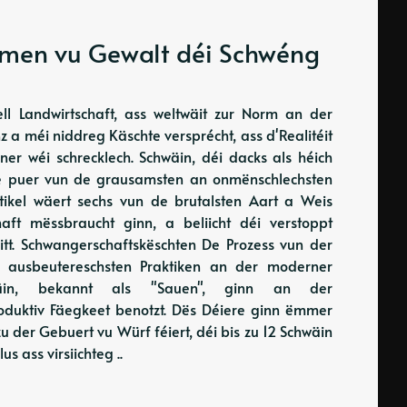
ormen vu Gewalt déi Schwéng
iell Landwirtschaft, ass weltwäit zur Norm an der
z a méi niddreg Käschte versprécht, ass d'Realitéit
ner wéi schrecklech. Schwäin, déi dacks als héich
en e puer vun de grausamsten an onmënschlechsten
ikel wäert sechs vun de brutalsten Aart a Weis
haft mëssbraucht ginn, a beliicht déi verstoppt
tt. Schwangerschaftskëschten De Prozess vun der
n ausbeutereschsten Praktiken an der moderner
Schwäin, bekannt als "Sauen", ginn an der
produktiv Fäegkeet benotzt. Dës Déiere ginn ëmmer
u der Gebuert vu Würf féiert, déi bis zu 12 Schwäin
s ass virsiichteg ..