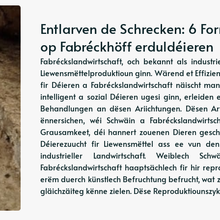
Entlarven de Schrecken: 6 F
op Fabréckhöff erduldéieren
Fabréckslandwirtschaft, och bekannt als industr
Liewensmëttelproduktioun ginn. Wärend et Effizien
fir Déieren a Fabréckslandwirtschaft näischt man
intelligent a sozial Déieren ugesi ginn, erleid
Behandlungen an dësen Ariichtungen. Dësen Art
ënnersichen, wéi Schwäin a Fabréckslandwirtsc
Grausamkeet, déi hannert zouenen Dieren geschi
Déierezuucht fir Liewensmëttel ass ee vun de
industrieller Landwirtschaft. Weiblech 
Fabréckslandwirtschaft haaptsächlech fir hir re
erëm duerch künstlech Befruchtung befrucht, wat z
gläichzäiteg kënne zielen. Dëse Reproduktiounszyklu