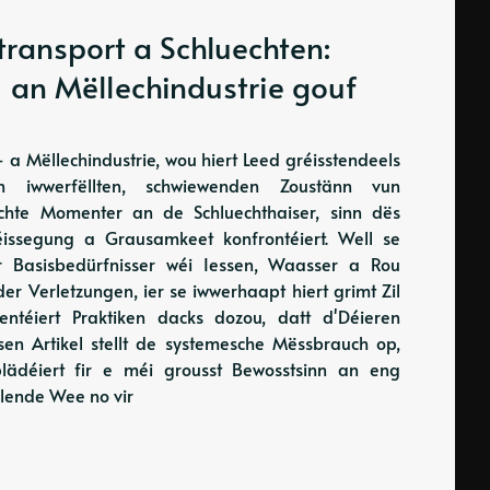
transport a Schluechten:
 an Mëllechindustrie gouf
 a Mëllechindustrie, wou hiert Leed gréisstendeels
n iwwerfëllten, schwiewenden Zoustänn vun
schte Momenter an de Schluechthaiser, sinn dës
issegung a Grausamkeet konfrontéiert. Well se
 Basisbedürfnisser wéi Iessen, Waasser a Rou
der Verletzungen, ier se iwwerhaapt hiert grimt Zil
ientéiert Praktiken dacks dozou, datt d'Déieren
en Artikel stellt de systemesche Mëssbrauch op,
lädéiert fir e méi grousst Bewosstsinn an eng
llende Wee no vir