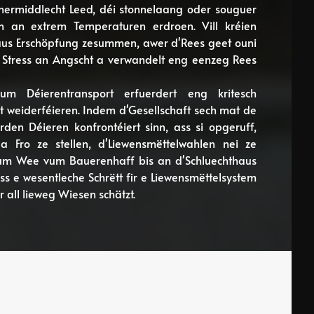
nermiddlecht Leed, déi stonnelaang oder souguer
n an extrem Temperaturen erdroen. Vill kréien
 aus Erschöpfung zesummen, awer d'Rees geet ouni
 Stress an Angscht a verwandelt eng eenzeg Rees
 Déierentransport erfuerdert eng kritesch
 weiderféieren. Indem d'Gesellschaft sech mat de
arden Déieren konfrontéiert sinn, ass si opgeruff,
 a Fro ze stellen, d'Liewensmëttelwahlen nei ze
vum Wee vum Bauerenhaff bis an d'Schluechthaus
s e wesentleche Schrëtt fir e Liewensmëttelsystem
r all lieweg Wiesen schätzt.