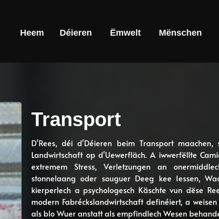
Heem
Déieren
Ëmwelt
Mënschen
Transport
D'Rees, déi d'Déieren beim Transport maachen, ste
Landwirtschaft op d'Uewerfläch. A iwwerfëllte Cam
extremem Stress, Verletzungen an onermiddlech
stonnelaang oder souguer Deeg kee Iessen, Waas
kierperlech a psychologesch Käschte vun dëse Re
modern Fabréckslandwirtschaft definéiert, a weise
als blo Wuer anstatt als empfindlech Wesen behande