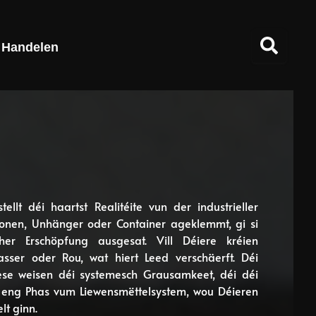
Handelen
llt déi haartst Realitéite vun der industrieller
ionen, Unhänger oder Container ageklemmt, gi si
er Erschöpfung ausgesat. Vill Déiere kréien
ser oder Rou, wat hiert Leed verschäerft. Déi
ese weisen déi systemesch Grausamkeet, déi déi
n eng Phas vum Liewensmëttelsystem, wou Déieren
lt ginn.