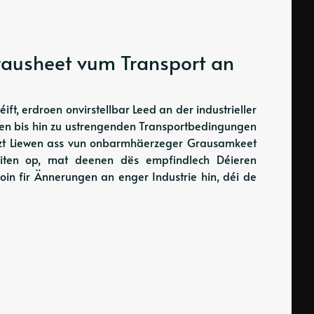
rausheet vum Transport an
éift, erdroen onvirstellbar Leed an der industrieller
en bis hin zu ustrengenden Transportbedingungen
rzt Liewen ass vun onbarmhäerzeger Grausamkeet
téiten op, mat deenen dës empfindlech Déieren
oin fir Ännerungen an enger Industrie hin, déi de