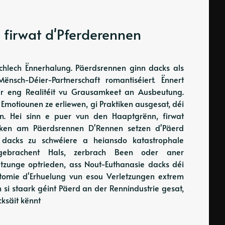
n firwat d'Pferderennen
schlech Ënnerhalung. Päerdsrennen ginn dacks als
sch-Déier-Partnerschaft romantiséiert. Ënnert
er eng Realitéit vu Grausamkeet an Ausbeutung.
Emotiounen ze erliewen, gi Praktiken ausgesat, déi
ren. Hei sinn e puer vun den Haaptgrënn, firwat
siken am Päerdsrennen D'Rennen setzen d'Päerd
 dacks zu schwéiere a heiansdo katastrophale
 gebrachent Hals, zerbrach Been oder aner
etzunge optrieden, ass Nout-Euthanasie dacks déi
tomie d'Erhuelung vun esou Verletzungen extrem
si staark géint Päerd an der Rennindustrie gesat,
ksäit kënnt