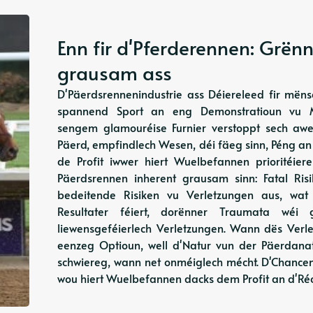
Enn fir d'Pferderennen: Grën
grausam ass
D'Päerdsrennenindustrie ass Déiereleed fir mën
spannend Sport an eng Demonstratioun vu Mën
sengem glamouréise Furnier verstoppt sech aw
Päerd, empfindlech Wesen, déi fäeg sinn, Péng an 
de Profit iwwer hiert Wuelbefannen prioritéie
Päerdsrennen inherent grausam sinn: Fatal Ri
bedeitende Risiken vu Verletzungen aus, wat
Resultater féiert, dorënner Traumata wéi
liewensgeféierlech Verletzungen. Wann dës Verl
eenzeg Optioun, well d'Natur vun der Päerdana
schwiereg, wann net onméiglech mécht. D'Chancen 
wou hiert Wuelbefannen dacks dem Profit an d'Réc