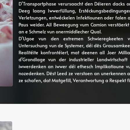
D'Transportphase verursaacht den Déieren dacks o
Deeg laang Iwwerfüllung, Erstéckungsbedingunge
Verletzungen, entwéckelen Infektiounen oder falen
Paus weider. All Beweegung vum Camion verstäerkt
an e Schmelz vun onermiddlecher Qual.
D'Ugoe vun den extremen Schwieregkeeten vum
Untersuchung vun de Systemer, déi dës Grausamkeet
Realitéite konfrontéiert, mat deenen all Joer Milli
d'Grondlage vun der industrieller Landwirtschaft
iwwerdenken an iwwer déi ethesch Implikatioune 
nozedenken. Dëst Leed ze verstoen an unerkennen as
ze schafen, dat Matgefill, Verantwortung a Respekt fi