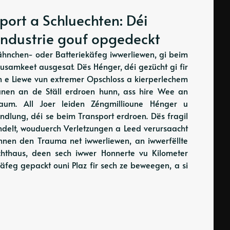
ort a Schluechten: Déi
industrie gouf opgedeckt
hähnchen- oder Batteriekäfeg iwwerliewen, gi beim
usamkeet ausgesat. Dës Hénger, déi gezücht gi fir
en e Liewe vun extremer Opschloss a kierperlechem
ounen an de Ställ erdroen hunn, ass hire Wee an
raum. All Joer leiden Zéngmillioune Hénger u
ndlung, déi se beim Transport erdroen. Dës fragil
ndelt, wouduerch Verletzungen a Leed verursaacht
kënnen den Trauma net iwwerliewen, an iwwerfëllte
chthaus, deen sech iwwer Honnerte vu Kilometer
 Käfeg gepackt ouni Plaz fir sech ze beweegen, a si