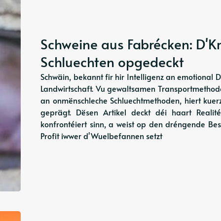
Schweine aus Fabrécken: D'K
Schluechten opgedeckt
Schwäin, bekannt fir hir Intelligenz an emotional D
Landwirtschaft. Vu gewaltsamen Transportmethod
an onmënschleche Schluechtmethoden, hiert kue
geprägt. Dësen Artikel deckt déi haart Reali
konfrontéiert sinn, a weist op den dréngende Bes
Profit iwwer d'Wuelbefannen setzt