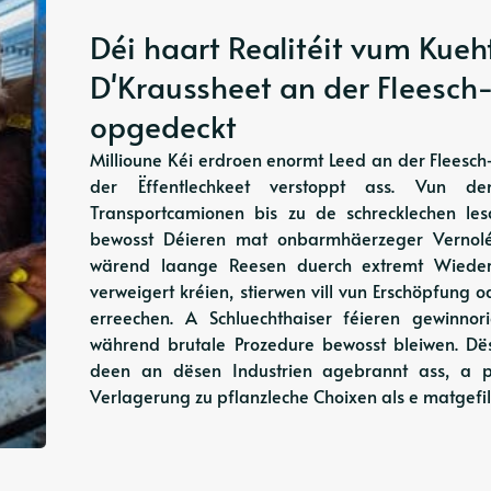
Déi haart Realitéit vum Kueh
D'Kraussheet an der Fleesch-
opgedeckt
Millioune Kéi erdroen enormt Leed an der Fleesch-
der Ëffentlechkeet verstoppt ass. Vun de
Transportcamionen bis zu de schrecklechen le
bewosst Déieren mat onbarmhäerzeger Vernolé
wärend laange Reesen duerch extremt Wieder
verweigert kréien, stierwen vill vun Erschöpfung o
erreechen. A Schluechthaiser féieren gewinnor
während brutale Prozedure bewosst bleiwen. Dës
deen an dësen Industrien agebrannt ass, a p
Verlagerung zu pflanzleche Choixen als e matgefi