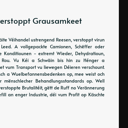
 verstoppt Grausamkeet
äite Véihandel ustrengend Reesen, verstoppt virun
em Leed. A vollgepackte Camionen, Schëffer oder
e Konditiounen - extremt Wieder, Dehydratioun,
r Rou. Vu Kéi a Schwäin bis hin zu Hénger a
t vum Transport vu liewegen Déieren verschount.
esch a Wuelbefannensbedenken op, mee weist och
r mënschlecher Behandlungsstandards op. Well
rstoppte Brutalitéit, gëtt de Ruff no Verännerung
ill an enger Industrie, déi vum Profit op Käschte