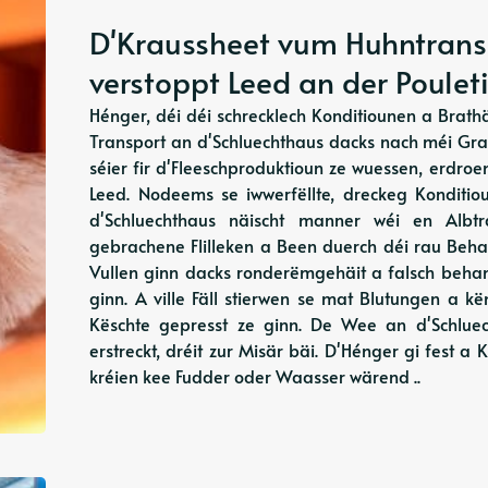
D'Kraussheet vum Huhntransp
verstoppt Leed an der Poulet
Hénger, déi déi schrecklech Konditiounen a Brat
Transport an d'Schluechthaus dacks nach méi Gra
séier fir d'Fleeschproduktioun ze wuessen, erdro
Leed. Nodeems se iwwerfëllte, dreckeg Konditi
d'Schluechthaus näischt manner wéi en Albt
gebrachene Flilleken a Been duerch déi rau Beha
Vullen ginn dacks ronderëmgehäit a falsch beha
ginn. A ville Fäll stierwen se mat Blutungen a 
Këschte gepresst ze ginn. De Wee an d'Schlue
erstreckt, dréit zur Misär bäi. D'Hénger gi fest a
kréien kee Fudder oder Waasser wärend ..