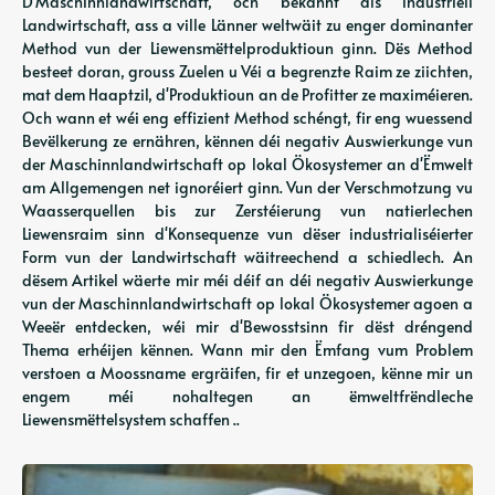
D'Maschinnlandwirtschaft, och bekannt als industriell
Landwirtschaft, ass a ville Länner weltwäit zu enger dominanter
Method vun der Liewensmëttelproduktioun ginn. Dës Method
besteet doran, grouss Zuelen u Véi a begrenzte Raim ze ziichten,
mat dem Haaptzil, d'Produktioun an de Profitter ze maximéieren.
Och wann et wéi eng effizient Method schéngt, fir eng wuessend
Bevëlkerung ze ernähren, kënnen déi negativ Auswierkunge vun
der Maschinnlandwirtschaft op lokal Ökosystemer an d'Ëmwelt
am Allgemengen net ignoréiert ginn. Vun der Verschmotzung vu
Waasserquellen bis zur Zerstéierung vun natierlechen
Liewensraim sinn d'Konsequenze vun dëser industrialiséierter
Form vun der Landwirtschaft wäitreechend a schiedlech. An
dësem Artikel wäerte mir méi déif an déi negativ Auswierkunge
vun der Maschinnlandwirtschaft op lokal Ökosystemer agoen a
Weeër entdecken, wéi mir d'Bewosstsinn fir dëst dréngend
Thema erhéijen kënnen. Wann mir den Ëmfang vum Problem
verstoen a Moossname ergräifen, fir et unzegoen, kënne mir un
engem méi nohaltegen an ëmweltfrëndleche
Liewensmëttelsystem schaffen ..