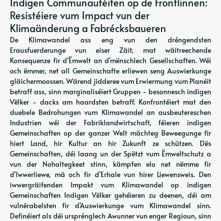
Indigen Communautéiten op de Frontlinnen:
Resistéiere vum Impact vun der
Klimaänderung a Fabrécksbaueren
De Klimawandel ass eng vun den dréngendsten
Erausfuerderunge vun eiser Zäit, mat wäitreechende
Konsequenze fir d'Ëmwelt an d'mënschlech Gesellschaften. Wéi
och ëmmer, net all Gemeinschafte erliewen seng Auswierkunge
gläichermoossen. Wärend jidderee vum Erwiermung vum Planéit
betraff ass, sinn marginaliséiert Gruppen - besonnesch indigen
Vëlker - dacks am haardsten betraff. Konfrontéiert mat den
duebele Bedrohungen vum Klimawandel an ausbeutereschen
Industrien wéi der Fabriklandwirtschaft, féieren indigen
Gemeinschaften op der ganzer Welt mächteg Beweegunge fir
hiert Land, hir Kultur an hir Zukunft ze schützen. Dës
Gemeinschaften, déi laang un der Spëtzt vum Ëmweltschutz a
vun der Nohaltegkeet stinn, kämpfen elo net nëmme fir
d'Iwwerliewe, mä och fir d'Erhale vun hirer Liewensweis. Den
iwwergräifenden Impakt vum Klimawandel op indigen
Gemeinschaften Indigen Vëlker gehéieren zu deenen, déi am
vulnérabelsten fir d'Auswierkunge vum Klimawandel sinn.
Definéiert als déi ursprénglech Awunner vun enger Regioun, sinn