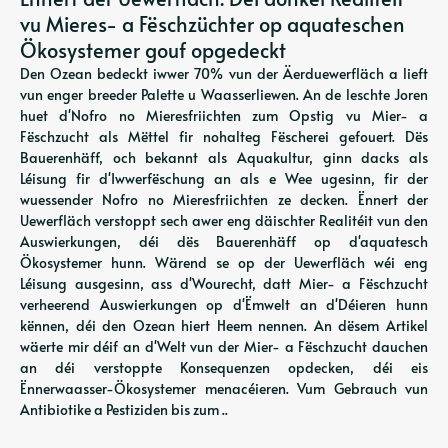
vu Mieres- a Fëschzüchter op aquateschen
Ökosystemer gouf opgedeckt
Den Ozean bedeckt iwwer 70% vun der Äerduewerfläch a lieft
vun enger breeder Palette u Waasserliewen. An de leschte Joren
huet d'Nofro no Mieresfriichten zum Opstig vu Mier- a
Fëschzucht als Mëttel fir nohalteg Fëscherei gefouert. Dës
Bauerenhäff, och bekannt als Aquakultur, ginn dacks als
Léisung fir d'Iwwerfëschung an als e Wee ugesinn, fir der
wuessender Nofro no Mieresfriichten ze decken. Ënnert der
Uewerfläch verstoppt sech awer eng däischter Realitéit vun den
Auswierkungen, déi dës Bauerenhäff op d'aquatesch
Ökosystemer hunn. Wärend se op der Uewerfläch wéi eng
Léisung ausgesinn, ass d'Wourecht, datt Mier- a Fëschzucht
verheerend Auswierkungen op d'Ëmwelt an d'Déieren hunn
kënnen, déi den Ozean hiert Heem nennen. An dësem Artikel
wäerte mir déif an d'Welt vun der Mier- a Fëschzucht dauchen
an déi verstoppte Konsequenzen opdecken, déi eis
Ënnerwaasser-Ökosystemer menacéieren. Vum Gebrauch vun
Antibiotike a Pestiziden bis zum ..