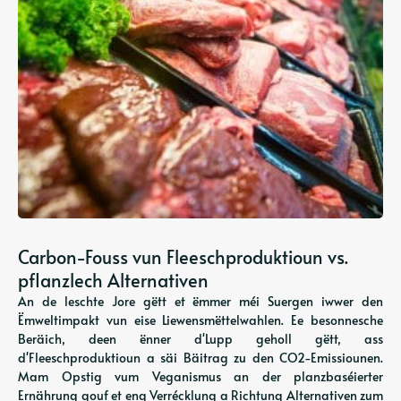
Carbon-Fouss vun Fleeschproduktioun vs.
pflanzlech Alternativen
An de leschte Jore gëtt et ëmmer méi Suergen iwwer den
Ëmweltimpakt vun eise Liewensmëttelwahlen. Ee besonnesche
Beräich, deen ënner d'Lupp geholl gëtt, ass
d'Fleeschproduktioun a säi Bäitrag zu den CO2-Emissiounen.
Mam Opstig vum Veganismus an der planzbaséierter
Ernährung gouf et eng Verrécklung a Richtung Alternativen zum