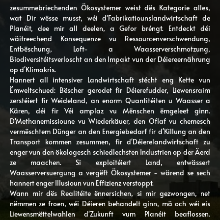
zesummebriechenden Ökosystemer weist dës Kategorie alles,
wat Dir wësse musst, wéi d'Fabrikatiounslandwirtschaft de
Planéit, dee mir all deelen, a Gefor bréngt. Entdeckt déi
wäitreechend Konsequenze vu Ressourcenverschwendung,
Entbëschung, Loft- a Waasserverschmotzung,
Biodiversitéitsverloscht an den Impakt vun der Déiereernährung
op d'Klimakris.
Hannert all intensiver Landwirtschaft stécht eng Kette vun
Ëmweltschued: Bëscher gerodet fir Déierefudder, Liewensraim
zerstéiert fir Weideland, an enorm Quantitéiten u Waasser a
Kären, déi fir Véi amplaz vu Mënschen ëmgeleet ginn.
D'Methanemissioune vu Wiederkäuer, den Oflaf vu chemesch
vermëschtem Dünger an den Energiebedarf fir d'Killung an den
Transport kommen zesummen, fir d'Déierelandwirtschaft zu
enger vun den ökologesch schiedlechsten Industrien op der Äerd
ze maachen. Si exploitéiert Land, entwässert
Waasserversuergung a vergëft Ökosystemer - wärend se sech
hannert enger Illusioun vun Effizienz verstoppt.
Wann mir dës Realitéite ënnersichen, si mir gezwongen, net
nëmmen ze froen, wéi Déieren behandelt ginn, mä och wéi eis
Liewensmëttelwahlen d'Zukunft vum Planéit beaflossen.