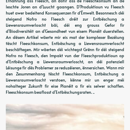
Ernährung ass Fleesch, an dofir ass de Fleeschkonsum an de
leschte Joren an d'Luucht gaangen. D'Produktioun vu Fleesch
huet awer bedeitend Konsequenzen fir d'Ëmwelt. Besonnesch déi
steigend Nofro no Fleesch dréit zur Entbëschung a
Liewensraumverloscht bäi, déi eng grouss Gefor fir
d'Biodiversitéit an d'Gesondheet vun eisem Planéit duerstellen.
An dësem Artikel wäerte mir eis mat der komplexer Bezéiung
tëscht Fleeschkonsum, Entbëschung a Liewensraumverloscht
beschäftegen. Mir wäerten déi wichtegst Grënn fir déi steigend
Nofro no Fleesch, den Impakt vun der Fleeschproduktioun op
d'Entbëschung a Liewensraumverloscht, an déi potenziell
Léisunge fir dës Problemer ze reduzéieren, ënnersichen. Wann mir
den Zesummenhang tëscht Fleeschkonsum, Entbëschung a
Liewensraumverloscht verstoen, kënne mir un enger méi
nohalteger Zukunft fir eise Planéit a fir eis selwer schaffen.
Fleeschkonsum beaflosst d'Entbëschungsraten. ..