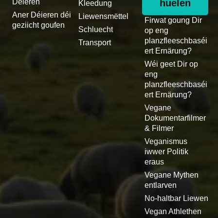
Déieren
huelen
Kleedung
Aner Déieren déi
Liewensmëttel
Firwat goung Dir
geziicht goufen
Schluecht
op eng
planzfleeschbaséi
Transport
ert Ernärung?
Wéi geet Dir op
eng
planzfleeschbaséi
ert Ernärung?
Vegane
Dokumentarfilmer
& Filmer
Veganismus
iwwer Politik
eraus
Vegane Mythen
entlarven
No-haltbar Liewen
Vegan Athlethen