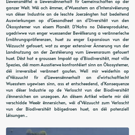
Liewensmëttel a Liewensënnerhalt fir Gemeinschaften op der
ganzer Welt. Wéi och ëmmer, d'Wuesstem an d'Intensivéierung
vun dëser Industrie an de leschte Joerzéngten hat bedeitend
Auswierkungen op d'Gesondheet an d'Diversitéit vun den
Ökosystemer vun eisem Planéit. D'Nofro no Déiereprodukter,
ugedriwwe vun enger wuessender Bevëlkerung a verännerleche
Ernährungspräferenzen, huet zu enger Expansioun vun der
Véizuucht gefouert, wat zu enger extensiver Ännerung vun der
Landnutzung an der Zerstéierung vum Liewensraum gefouert
huet. Dëst hat e groussen Impakt op d'Biodiversitéit, mat ville
Spezies, déi mam Ausstierwe konfrontéiert sinn an Ökosystemer,
déi irreversibel verännert goufen. Well mir weiderhin op
d'Véizuucht fir d'Liewensënnerhalt an d'wirtschaftlecht
Wuesstem ugewisen sinn, ass et entscheedend, d'Konsequenze
vun dëser Industrie op de Verloscht vun der Biodiversitéit
z'ënnersichen an unzegoen. An dësem Artikel wäerte mir déi
verschidde Weeër ënnersichen, wéi d'Véizuucht zum Verloscht
vun der Biodiversitéit bäigedroen huet, an déi potenziell
Léisungen ..