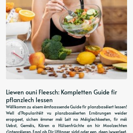
Liewen ouni Fleesch: Kompletten Guide fir
pflanzlech Iessen
Wëllkomm zu eisem ëmfaassende Guide fir planzbaséiert Iessen!
Well d'Popularitéit vu planzbaséierten Ernärungen weider
eropgeet, sichen ëmmer méi Leit no Méiglechkeeten, fir méi
Uebst, Geméis, Kären a Hülsenfrüchte an hir Moolzechten
z'integréieren. Egal ob Dir Ufänger sidd oder een, deen iwwerleet,