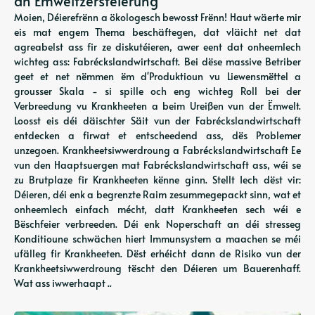
an Ëmweltzerstéierung
Moien, Déierefrënn a ökologesch bewosst Frënn! Haut wäerte mir
eis mat engem Thema beschäftegen, dat vläicht net dat
agreabelst ass fir ze diskutéieren, awer eent dat onheemlech
wichteg ass: Fabréckslandwirtschaft. Bei dëse massive Betriber
geet et net nëmmen ëm d'Produktioun vu Liewensmëttel a
grousser Skala - si spille och eng wichteg Roll bei der
Verbreedung vu Krankheeten a beim Ureißen vun der Ëmwelt.
Loosst eis déi däischter Säit vun der Fabréckslandwirtschaft
entdecken a firwat et entscheedend ass, dës Problemer
unzegoen. Krankheetsiwwerdroung a Fabréckslandwirtschaft Ee
vun den Haaptsuergen mat Fabréckslandwirtschaft ass, wéi se
zu Brutplaze fir Krankheeten kënne ginn. Stellt Iech dëst vir:
Déieren, déi enk a begrenzte Raim zesummegepackt sinn, wat et
onheemlech einfach mécht, datt Krankheeten sech wéi e
Bëschfeier verbreeden. Déi enk Noperschaft an déi stresseg
Konditioune schwächen hiert Immunsystem a maachen se méi
ufälleg fir Krankheeten. Dëst erhéicht dann de Risiko vun der
Krankheetsiwwerdroung tëscht den Déieren um Bauerenhaff.
Wat ass iwwerhaapt ..