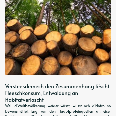
Versteesdemech den Zesummenhang tëscht
Fleeschkonsum, Entwaldung an
Habitatverloscht
Well d'Weltbevëlkerung weider wiisst, wiisst och d'Nofro no
Liewensmëttel. Eng vun den Haaptproteinquellen an eiser