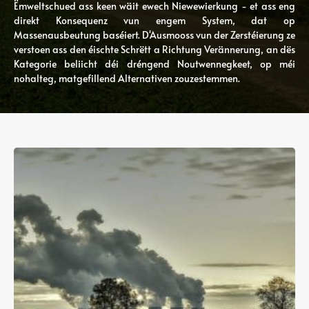
Ëmweltschued ass keen wäit ewech Niewewierkung - et ass eng
direkt Konsequenz vun engem System, dat op
Massenausbeutung baséiert. D'Ausmooss vun der Zerstéierung ze
verstoen ass den éischte Schrëtt a Richtung Verännerung, an dës
Kategorie beliicht déi dréngend Noutwennegkeet, op méi
nohalteg, matgefillend Alternativen zouzestemmen.