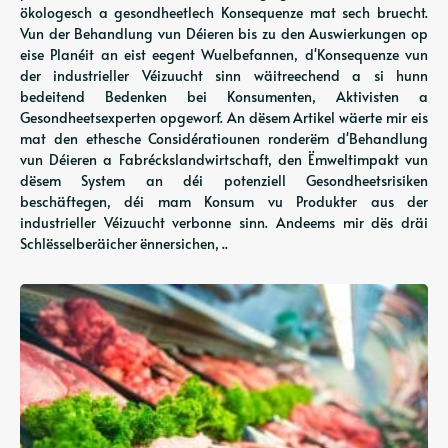
ökologesch a gesondheetlech Konsequenze mat sech bruecht.
Vun der Behandlung vun Déieren bis zu den Auswierkungen op
eise Planéit an eist eegent Wuelbefannen, d'Konsequenze vun
der industrieller Véizuucht sinn wäitreechend a si hunn
bedeitend Bedenken bei Konsumenten, Aktivisten a
Gesondheetsexperten opgeworf. An dësem Artikel wäerte mir eis
mat den ethesche Considératiounen ronderëm d'Behandlung
vun Déieren a Fabréckslandwirtschaft, den Ëmweltimpakt vun
dësem System an déi potenziell Gesondheetsrisiken
beschäftegen, déi mam Konsum vu Produkter aus der
industrieller Véizuucht verbonne sinn. Andeems mir dës dräi
Schlësselberäicher ënnersichen, ..