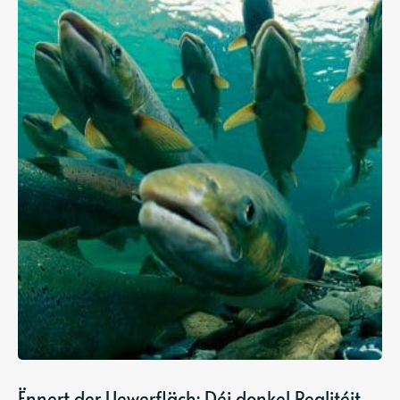
Ënnert der Uewerfläch: Déi donkel Realitéit