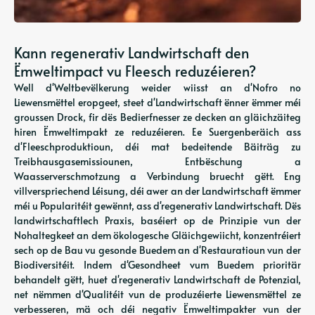
Kann regenerativ Landwirtschaft den
Ëmweltimpact vu Fleesch reduzéieren?
Well d'Weltbevëlkerung weider wiisst an d'Nofro no
Liewensmëttel eropgeet, steet d'Landwirtschaft ënner ëmmer méi
groussen Drock, fir dës Bedierfnesser ze decken an gläichzäiteg
hiren Ëmweltimpakt ze reduzéieren. Ee Suergenberäich ass
d'Fleeschproduktioun, déi mat bedeitende Bäiträg zu
Treibhausgasemissiounen, Entbëschung a
Waasserverschmotzung a Verbindung bruecht gëtt. Eng
villverspriechend Léisung, déi awer an der Landwirtschaft ëmmer
méi u Popularitéit gewënnt, ass d'regenerativ Landwirtschaft. Dës
landwirtschaftlech Praxis, baséiert op de Prinzipie vun der
Nohaltegkeet an dem ökologesche Gläichgewiicht, konzentréiert
sech op de Bau vu gesonde Buedem an d'Restauratioun vun der
Biodiversitéit. Indem d'Gesondheet vum Buedem prioritär
behandelt gëtt, huet d'regenerativ Landwirtschaft de Potenzial,
net nëmmen d'Qualitéit vun de produzéierte Liewensmëttel ze
verbesseren, mä och déi negativ Ëmweltimpakter vun der