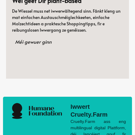
Wéi geet Dir plant-based
De Wiessel muss net iwwerwältegend sinn. Fänkt kleng un
mat einfachen Austauschméiglechkeeten, einfache
Molzechtideen a praktesche Shoppingtipps, fir e
reibungslosen Iwwergang ze genéissen.
Méi gewuer ginn
Iwwert
Cruelty.Farm
Cruelty.Farm ass eng
multilingual digital Plattform,
déi lancéiert gouf fir