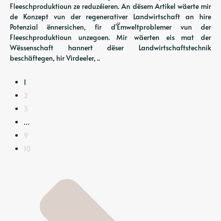
Fleeschproduktioun ze reduzéieren. An dësem Artikel wäerte mir
de Konzept vun der regenerativer Landwirtschaft an hire
Potenzial ënnersichen, fir d'Ëmweltproblemer vun der
Fleeschproduktioun unzegoen. Mir wäerten eis mat der
Wëssenschaft hannert dëser Landwirtschaftstechnik
beschäftegen, hir Virdeeler, ..
1
2
3
…
9
10