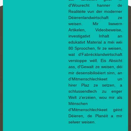
d'Wourecht hanner de
Realitéite vun der moderner
Déierenlandwirtschaft ze
weisen. Mir liwwern
Artikelen, Videobeweise,
investigativt Inhalt an
edukativt Material a méi wéi
80 Sproochen, fir ze weisen,
wat d'Fabrécklandwirtschaft
verstoppe wëll. Eis Absicht
ass, d'Gewalt ze weisen, déi
mir desensibiliséiert sinn, an
d'Mitmenschlechkeet un
hirer Plaz ze setzen, a
schlussendlech zu enger
Welt z'erzéien, wou mir als
Mënschen
d'Mitmenschlechkeet géint
Déieren, de Planéit a mir
selwer weisen.