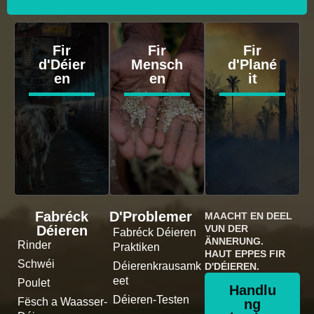
Fir
Fir
Fir
d'Déier
Mensch
d'Plané
en
en
it
Fabréck
D'Problemer
MAACHT EN DEEL
Déieren
VUN DER
Fabréck Déieren
ÄNNERUNG.
Rinder
Praktiken
HAUT EPPES FIR
Schwéi
Déierenkrausamk
D'DÉIEREN.
eet
Poulet
Handlu
Déieren-Testen
Fësch a Waasser-
ng