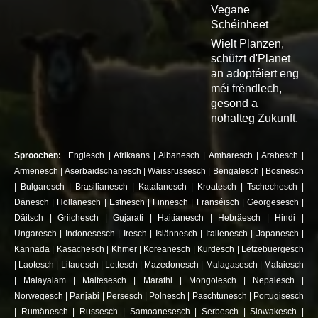
Vegane
Schéinheet
Wielt Planzen,
schützt d'Planet
an adoptéiert eng
méi frëndlech,
gesond a
nohalteg Zukunft.
Sproochen:
Englesch
|
Afrikaans
|
Albanesch
|
Amharesch
|
Arabesch
|
Armenesch
|
Aserbaidschanesch
|
Wäissrussesch
|
Bengalesch
|
Bosnesch
|
Bulgaresch
|
Brasilianesch
|
Katalanesch
|
Kroatesch
|
Tschechesch
|
Dänesch
|
Hollänesch
|
Estnesch
|
Finnesch
|
Franséisch
|
Georgesesch
|
Däitsch
|
Griichesch
|
Gujarati
|
Haitianesch
|
Hebräesch
|
Hindi
|
Ungaresch
|
Indonesesch
|
Iresch
|
Islännesch
|
Italienesch
|
Japanesch
|
Kannada
|
Kasachesch
|
Khmer
|
Koreanesch
|
Kurdesch
|
Lëtzebuergesch
|
Laotesch
|
Litauesch
|
Lettesch
|
Mazedonesch
|
Malagasesch
|
Malaiesch
|
Malayalam
|
Maltesesch
|
Marathi
|
Mongolesch
|
Nepalesch
|
Norwegesch
|
Panjabi
|
Persesch
|
Polnesch
|
Paschtunesch
|
Portugisesch
|
Rumänesch
|
Russesch
|
Samoanesesch
|
Serbesch
|
Slowakesch
|