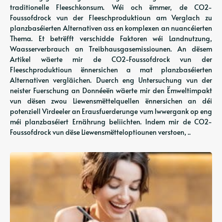
traditionelle Fleeschkonsum. Wéi och ëmmer, de CO2-
Foussofdrock vun der Fleeschproduktioun am Verglach zu
planzbaséierten Alternativen ass en komplexen an nuancéierten
Thema. Et betrëfft verschidde Faktoren wéi Landnutzung,
Waasserverbrauch an Treibhausgasemissiounen. An dësem
Artikel wäerte mir de CO2-Foussofdrock vun der
Fleeschproduktioun ënnersichen a mat planzbaséierten
Alternativen vergläichen. Duerch eng Untersuchung vun der
neister Fuerschung an Donnéeën wäerte mir den Ëmweltimpakt
vun dësen zwou Liewensmëttelquellen ënnersichen an déi
potenziell Virdeeler an Erausfuerderunge vum Iwwergank op eng
méi planzbaséiert Ernährung beliichten. Indem mir de CO2-
Foussofdrock vun dëse Liewensmëtteloptiounen verstoen, ..