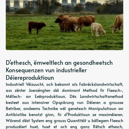
D'ethesch, ëmweltlech an gesondheetsch
Konsequenzen vun industrieller
Déiereproduktioun
Industriell Véizuucht, och bekannt als Fabréckslandwirtschaft,
ass zënter Joerzéngten déi dominant Method fir Fleesch-,
Mëllech- an Eeërproduktioun. Dës Landwirtschaftsmethod
besteet aus intensiver Opspärung vun Déieren a grousse
Betriber, andeems Technike wéi genetesch Manipulatioun an
Antibiotike benotzt ginn, fir d'Produktioun ze maximéieren.
Wärend dëst System eng grouss Quantitéit u bëllegem Fleesch
produzéiert huet, huet et och eng ganz Rëtsch ethesch,