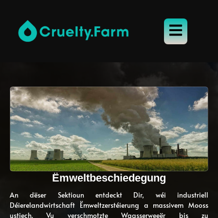
Ëmweltbeschiedegung
An dëser Sektioun entdeckt Dir, wéi industriell
Déierelandwirtschaft Ëmweltzerstéierung a massivem Mooss
ustiech. Vu verschmotzte Waasserweeër bis zu