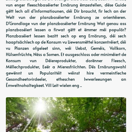
vun enger fleeschbaséierter Ernärung ëmzestellen, dëse Guide
gëtt Iech all d'Informatiounen, déi Dir braucht, fir Iech an der
Welt vun der planzbaséierter Ernärung ze orientéieren.
D'Grondlage vun der planzbaséierter Ernärung Wat genau ass
planzbaséiert Iessen a firwat gëtt et ëmmer méi populär?
Planzbaséiert Iessen bezitt sech op eng Ernärung, déi sech
haaptsächlech op de Konsum vu Liewensmëttel konzentréiert, déi
vu Planzen ofgeleet sinn, wéi Uebst, Geméis, Vollkorn,
Hülsenfrüchte, Nëss a Somen. Et ausgeschloss oder miniméiert de
Konsum vun Déiereprodukter, dorënner Fleesch,
Mëllechprodukter, Eeër a Mieresfriichten. Dës Ernärungswahl
gewënnt un Popularitéit wéinst hire vermeintleche
Gesondheetsvirdeeler, etheschen Iwwerleeungen an
Ëmweltnohaltegkeet. Vill Leit wielen eng ..