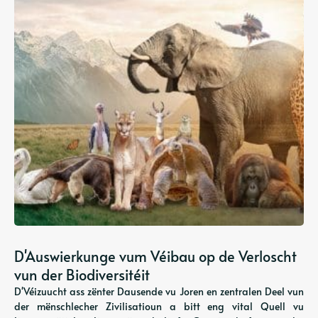
D'Auswierkunge vum Véibau op de Verloscht
vun der Biodiversitéit
D'Véizuucht ass zënter Dausende vu Joren en zentralen Deel vun
der mënschlecher Zivilisatioun a bitt eng vital Quell vu