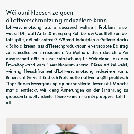
Wéi ouni Fleesch ze goen
d'Loftverschmotzung reduzéiere kann
Loftverschmotzung ass e wuessend weltwäit Problem, awer
wousst Dir, datt Är Ernährung eng Roll bei der Qualitéit vun der
Loft spillt, déi mir ootmen? Wärend Industrien a Gefierer dacks
d'Schold kréien, ass d'Fleeschproduktioun e verstoppte Bäitrag
zu schiedlechen Emissiounen. Vu Methan, deen duerch d'Véi
ausgeschott gëtt, bis zur Entbëschung fir Weideland, ass den
Ëmweltopwand vum Fleeschkonsum enorm. Dësen Artikel weist,
wéi eng Fleeschfräiheet d'Loftverschmotzung reduzéiere kann,
ënnersicht ëmweltfrëndlech Proteinalternativen a gëtt praktesch
Tipps fir den Iwwergank op e planzbaséierte Liewensstil. Maacht
mat a entdeckt, wéi kleng Ännerungen an der Ernährung zu
groussen Ëmweltvirdeeler féiere kënnen - a méi propperer Loft fir
all