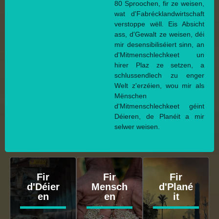
80 Sproochen, fir ze weisen,
wat d'Fabrécklandwirtschaft
verstoppe wëll. Eis Absicht
ass, d'Gewalt ze weisen, déi
mir desensibiliséiert sinn, an
d'Mitmenschlechkeet un
hirer Plaz ze setzen, a
schlussendlech zu enger
Welt z'erzéien, wou mir als
Mënschen
d'Mitmenschlechkeet géint
Déieren, de Planéit a mir
selwer weisen.
Fir
Fir
Fir
d'Déier
Mensch
d'Plané
en
en
it