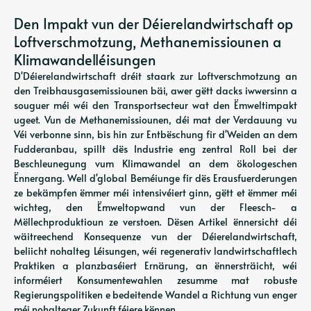
Den Impakt vun der Déierelandwirtschaft op
Loftverschmotzung, Methanemissiounen a
Klimawandelléisungen
D'Déierelandwirtschaft dréit staark zur Loftverschmotzung an
den Treibhausgasemissiounen bäi, awer gëtt dacks iwwersinn a
souguer méi wéi den Transportsecteur wat den Ëmweltimpakt
ugeet. Vun de Methanemissiounen, déi mat der Verdauung vu
Véi verbonne sinn, bis hin zur Entbëschung fir d'Weiden an dem
Fudderanbau, spillt dës Industrie eng zentral Roll bei der
Beschleunegung vum Klimawandel an dem ökologeschen
Ënnergang. Well d'global Beméiunge fir dës Erausfuerderungen
ze bekämpfen ëmmer méi intensivéiert ginn, gëtt et ëmmer méi
wichteg, den Ëmweltopwand vun der Fleesch- a
Mëllechproduktioun ze verstoen. Dësen Artikel ënnersicht déi
wäitreechend Konsequenze vun der Déierelandwirtschaft,
beliicht nohalteg Léisungen, wéi regenerativ landwirtschaftlech
Praktiken a planzbaséiert Ernärung, an ënnersträicht, wéi
informéiert Konsumentewahlen zesumme mat robuste
Regierungspolitiken e bedeitende Wandel a Richtung vun enger
méi nohalteger Zukunft féiere kënnen