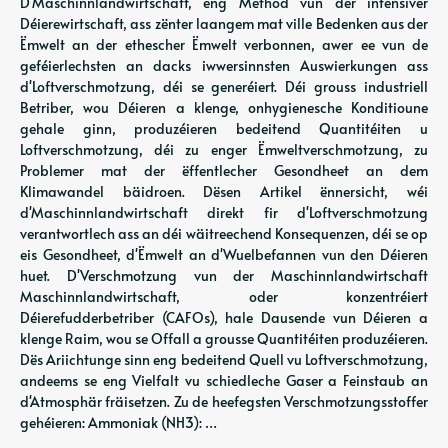
D'Maschinnlandwirtschaft, eng Method vun der intensiver
Déierewirtschaft, ass zënter laangem mat ville Bedenken aus der
Ëmwelt an der ethescher Ëmwelt verbonnen, awer ee vun de
geféierlechsten an dacks iwwersinnsten Auswierkungen ass
d'Loftverschmotzung, déi se generéiert. Déi grouss industriell
Betriber, wou Déieren a klenge, onhygienesche Konditioune
gehale ginn, produzéieren bedeitend Quantitéiten u
Loftverschmotzung, déi zu enger Ëmweltverschmotzung, zu
Problemer mat der ëffentlecher Gesondheet an dem
Klimawandel bäidroen. Dësen Artikel ënnersicht, wéi
d'Maschinnlandwirtschaft direkt fir d'Loftverschmotzung
verantwortlech ass an déi wäitreechend Konsequenzen, déi se op
eis Gesondheet, d'Ëmwelt an d'Wuelbefannen vun den Déieren
huet. D'Verschmotzung vun der Maschinnlandwirtschaft
Maschinnlandwirtschaft, oder konzentréiert
Déierefudderbetriber (CAFOs), hale Dausende vun Déieren a
klenge Raim, wou se Offall a grousse Quantitéiten produzéieren.
Dës Ariichtunge sinn eng bedeitend Quell vu Loftverschmotzung,
andeems se eng Vielfalt vu schiedleche Gaser a Feinstaub an
d'Atmosphär fräisetzen. Zu de heefegsten Verschmotzungsstoffer
gehéieren: Ammoniak (NH3): …