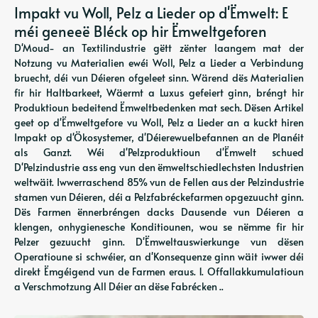
Impakt vu Woll, Pelz a Lieder op d'Ëmwelt: E
méi geneeë Bléck op hir Ëmweltgeforen
D'Moud- an Textilindustrie gëtt zënter laangem mat der
Notzung vu Materialien ewéi Woll, Pelz a Lieder a Verbindung
bruecht, déi vun Déieren ofgeleet sinn. Wärend dës Materialien
fir hir Haltbarkeet, Wäermt a Luxus gefeiert ginn, bréngt hir
Produktioun bedeitend Ëmweltbedenken mat sech. Dësen Artikel
geet op d'Ëmweltgefore vu Woll, Pelz a Lieder an a kuckt hiren
Impakt op d'Ökosystemer, d'Déierewuelbefannen an de Planéit
als Ganzt. Wéi d'Pelzproduktioun d'Ëmwelt schued
D'Pelzindustrie ass eng vun den ëmweltschiedlechsten Industrien
weltwäit. Iwwerraschend 85% vun de Fellen aus der Pelzindustrie
stamen vun Déieren, déi a Pelzfabréckefarmen opgezuucht ginn.
Dës Farmen ënnerbréngen dacks Dausende vun Déieren a
klengen, onhygienesche Konditiounen, wou se nëmme fir hir
Pelzer gezuucht ginn. D'Ëmweltauswierkunge vun dësen
Operatioune si schwéier, an d'Konsequenze ginn wäit iwwer déi
direkt Ëmgéigend vun de Farmen eraus. 1. Offallakkumulatioun
a Verschmotzung All Déier an dëse Fabrécken ..