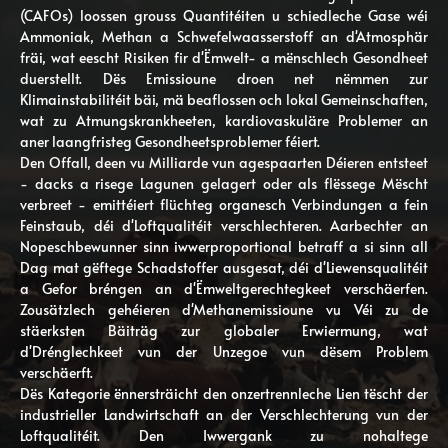
(CAFOs) loossen grouss Quantitéiten u schiedleche Gase wéi
Ammoniak, Methan a Schwefelwaasserstoff an d'Atmosphär
fräi, wat eescht Risiken fir d'Ëmwelt- a mënschlech Gesondheet
duerstellt. Dës Emissioune droen net nëmmen zur
Klimainstabilitéit bäi, mä beaflossen och lokal Gemeinschaften,
wat zu Atmungskrankheeten, kardiovaskuläre Problemer an
aner laangfristeg Gesondheetsproblemer féiert.
Den Offall, deen vu Milliarde vun agespaarten Déieren entsteet
- dacks a risege Lagunen gelagert oder als flëssege Mëscht
verbreet - emittéiert flüchteg organesch Verbindungen a fein
Feinstaub, déi d'Loftqualitéit verschlechteren. Aarbechter an
Nopeschbewunner sinn iwwerproportional betraff a si sinn all
Dag mat gëftege Schadstoffer ausgesat, déi d'Liewensqualitéit
a Gefor bréngen an d'Ëmweltgerechtegkeet verschäerfen.
Zousätzlech gehéieren d'Methanemissioune vu Véi zu de
stäerksten Bäiträg zur globaler Erwiermung, wat
d'Drénglechkeet vun der Unzegoe vun dësem Problem
verschäerft.
Dës Kategorie ënnersträicht den onzertrennleche Lien tëscht der
industrieller Landwirtschaft an der Verschlechterung vun der
Loftqualitéit. Den Iwwergank zu nohaltege