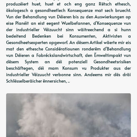
produzéiert huet, huet et och eng ganz Rëtsch ethesch,
ökologesch a gesondheetlech Konsequenze mat sech bruecht.
Vun der Behandlung vun Déieren bis zu den Auswierkungen op
eise Planéit an eist eegent Wuelbefannen, d'Konsequenze vun
der industrieller Véizuucht sinn wäitreechend a si hunn
bedeitend Bedenken bei Konsumenten, Aktivisten a
Gesondheetsexperten opgeworf. An dësem Artikel wäerte mir eis
mat den ethesche Considératiounen ronderëm d'Behandlung
vun Déieren a Fabréckslandwirtschaft, den Ëmweltimpakt vun
dësem System an déi potenziell Gesondheetsrisiken
beschäftegen, déi mam Konsum vu Produkter aus der
industrieller Véizuucht verbonne sinn. Andeems mir dës dräi
Schlësselberäicher ënnersichen, ..