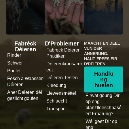
Fabréck
D'Problemer
MAACHT EN DEEL
Déieren
VUN DER
Fabréck Déieren
ÄNNERUNG.
Rinder
Praktiken
HAUT EPPES FIR
Schwéi
Déierenkrausamk
D'DÉIEREN.
eet
Poulet
Handlu
Déieren-Testen
Fësch a Waasser-
ng
Déieren
huelen
Kleedung
Aner Déieren déi
Liewensmëttel
Firwat goung Dir
geziicht goufen
Schluecht
op eng
planzfleeschbaséi
Transport
ert Ernärung?
Wéi geet Dir op
eng