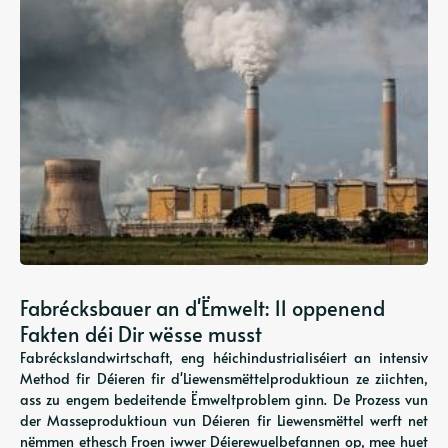
Fabrécksbauer an d'Ëmwelt: 11 oppenend
Fakten déi Dir wësse musst
Fabréckslandwirtschaft, eng héichindustrialiséiert an intensiv
Method fir Déieren fir d'Liewensmëttelproduktioun ze ziichten,
ass zu engem bedeitende Ëmweltproblem ginn. De Prozess vun
der Masseproduktioun vun Déieren fir Liewensmëttel werft net
nëmmen ethesch Froen iwwer Déierewuelbefannen op, mee huet