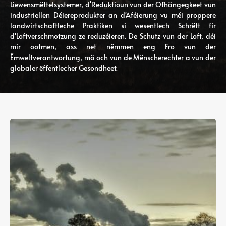
Liewensmëttelsystemer, d'Reduktioun vun der Ofhängegkeet vun
industriellen Déiereprodukter an d'Aféierung vu méi proppere
landwirtschaftleche Praktiken si wesentlech Schrëtt fir
d'Loftverschmotzung ze reduzéieren. De Schutz vun der Loft, déi
mir ootmen, ass net nëmmen eng Fro vun der
Ëmweltverantwortung, mä och vun de Mënscherechter a vun der
globaler ëffentlecher Gesondheet.