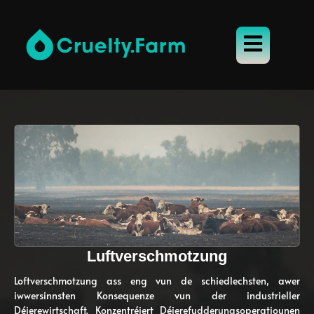
Luftverschmotzung
Loftverschmotzung ass eng vun de schiedlechsten, awer
iwwersinnsten Konsequenze vun der industrieller
Déierewirtschaft. Konzentréiert Déierefudderungsoperatiounen