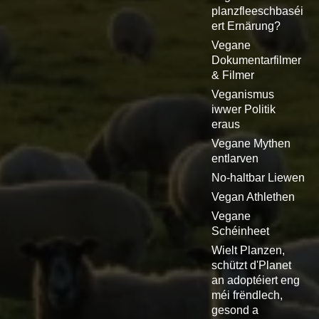
planzfleeschbaséi
ert Ernärung?
Vegane
Dokumentarfilmer
& Filmer
Veganismus
iwwer Politik
eraus
Vegane Mythen
entlarven
No-haltbar Liewen
Vegan Athlethen
Vegane
Schéinheet
Wielt Planzen,
schützt d'Planet
an adoptéiert eng
méi frëndlech,
gesond a