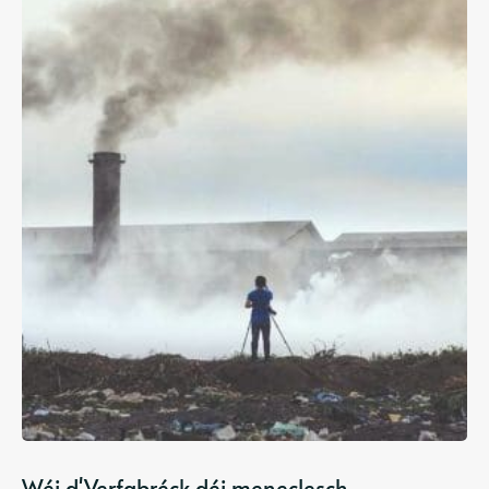
Wéi d'Verfabréck déi meneclesch