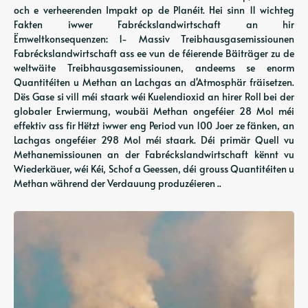
och e verheerenden Impakt op de Planéit. Hei sinn 11 wichteg
Fakten iwwer Fabréckslandwirtschaft an hir
Ëmweltkonsequenzen: 1- Massiv Treibhausgasemissiounen
Fabréckslandwirtschaft ass ee vun de féierende Bäiträger zu de
weltwäite Treibhausgasemissiounen, andeems se enorm
Quantitéiten u Methan an Lachgas an d'Atmosphär fräisetzen.
Dës Gase si vill méi staark wéi Kuelendioxid an hirer Roll bei der
globaler Erwiermung, woubäi Methan ongeféier 28 Mol méi
effektiv ass fir Hëtzt iwwer eng Period vun 100 Joer ze fänken, an
Lachgas ongeféier 298 Mol méi staark. Déi primär Quell vu
Methanemissiounen an der Fabréckslandwirtschaft kënnt vu
Wiederkäuer, wéi Kéi, Schof a Geessen, déi grouss Quantitéiten u
Methan während der Verdauung produzéieren ..