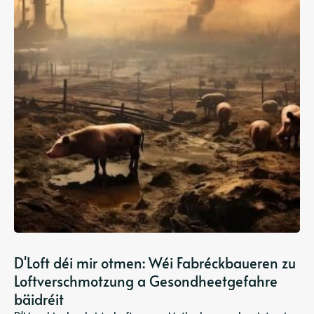
D'Loft déi mir otmen: Wéi Fabréckbaueren zu
Loftverschmotzung a Gesondheetgefahre
bäidréit