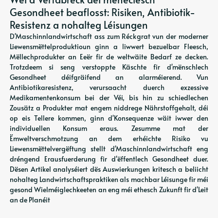
Gesondheet beaflosst: Risiken, Antibiotik-
Resistenz a nohalteg Léisungen
D'Maschinnlandwirtschaft ass zum Réckgrat vun der moderner
Liewensmëttelproduktioun ginn a liwwert bezuelbar Fleesch,
Mëllechprodukter an Eeër fir de weltwäite Bedarf ze decken.
Trotzdeem si seng verstoppte Käschte fir d'mënschlech
Gesondheet déifgräifend an alarméierend. Vun
Antibiotikaresistenz, verursaacht duerch exzessive
Medikamentenkonsum bei der Véi, bis hin zu schiedlechen
Zousätz a Produkter mat engem niddrege Nährstoffgehalt, déi
op eis Tellere kommen, ginn d'Konsequenze wäit iwwer den
individuellen Konsum eraus. Zesumme mat der
Ëmweltverschmotzung an dem erhéichte Risiko vu
Liewensmëttelvergëftung stellt d'Maschinnlandwirtschaft eng
dréngend Erausfuerderung fir d'ëffentlech Gesondheet duer.
Dësen Artikel analyséiert dës Auswierkungen kritesch a beliicht
nohalteg Landwirtschaftspraktiken als machbar Léisunge fir méi
gesond Wielméiglechkeeten an eng méi ethesch Zukunft fir d'Leit
an de Planéit