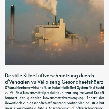
De stille Killer: Luftverschmotzung duerch
d'Vehaalen vu Véi a seng Gesondheetshäerz
D'Maschinnlandwirtschaft, en industrialiséiert System fir d'Zucht
vu Véi fir d'Liewensmëttelproduktioun, war eng treiwend Kraaft
hannert der globaler Liewensmëttelversuergung. Ënnert der
Uewerfläch vun dëser héich effizienter a profitabler Industrie läit
awer e verstoppte a fatale Käschtepunkt: d'Loftverschmotzung.