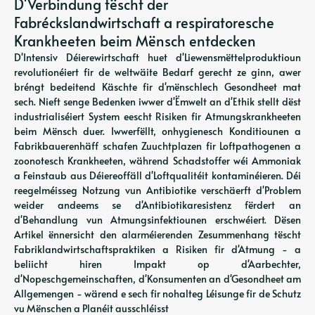
D'Verbindung tëscht der
Fabréckslandwirtschaft a respiratoresche
Krankheeten beim Mënsch entdecken
D'Intensiv Déierewirtschaft huet d'Liewensmëttelproduktioun
revolutionéiert fir de weltwäite Bedarf gerecht ze ginn, awer
bréngt bedeitend Käschte fir d'mënschlech Gesondheet mat
sech. Nieft senge Bedenken iwwer d'Ëmwelt an d'Ethik stellt dëst
industrialiséiert System eescht Risiken fir Atmungskrankheeten
beim Mënsch duer. Iwwerfëllt, onhygienesch Konditiounen a
Fabrikbauerenhäff schafen Zuuchtplazen fir Loftpathogenen a
zoonotesch Krankheeten, während Schadstoffer wéi Ammoniak
a Feinstaub aus Déiereoffäll d'Loftqualitéit kontaminéieren. Déi
reegelméisseg Notzung vun Antibiotike verschäerft d'Problem
weider andeems se d'Antibiotikaresistenz fërdert an
d'Behandlung vun Atmungsinfektiounen erschwéiert. Dësen
Artikel ënnersicht den alarméierenden Zesummenhang tëscht
Fabriklandwirtschaftspraktiken a Risiken fir d'Atmung - a
beliicht hiren Impakt op d'Aarbechter,
d'Nopeschgemeinschaften, d'Konsumenten an d'Gesondheet am
Allgemengen - wärend e sech fir nohalteg Léisunge fir de Schutz
vu Mënschen a Planéit ausschléisst