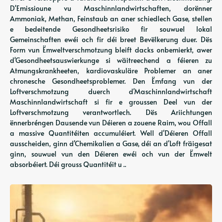
D'Emissioune vu Maschinnlandwirtschaften, dorënner
Ammoniak, Methan, Feinstaub an aner schiedlech Gase, stellen
e bedeitende Gesondheetsrisiko fir souwuel lokal
Gemeinschaften ewéi och fir déi breet Bevëlkerung duer. Dës
Form vun Ëmweltverschmotzung bleift dacks onbemierkt, awer
d'Gesondheetsauswierkunge si wäitreechend a féieren zu
Atmungskrankheeten, kardiovaskuläre Problemer an aner
chronesche Gesondheetsproblemer. Den Ëmfang vun der
Loftverschmotzung duerch d'Maschinnlandwirtschaft
Maschinnlandwirtschaft si fir e groussen Deel vun der
Loftverschmotzung verantwortlech. Dës Ariichtungen
ënnerbréngen Dausende vun Déieren a zouene Raim, wou Offall
a massive Quantitéiten accumuléiert. Well d'Déieren Offall
ausscheiden, ginn d'Chemikalien a Gase, déi an d'Loft fräigesat
ginn, souwuel vun den Déieren ewéi och vun der Ëmwelt
absorbéiert. Déi grouss Quantitéit u ..