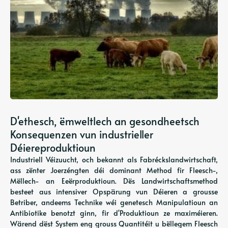
D'ethesch, ëmweltlech an gesondheetsch
Konsequenzen vun industrieller
Déiereproduktioun
Industriell Véizuucht, och bekannt als Fabréckslandwirtschaft,
ass zënter Joerzéngten déi dominant Method fir Fleesch-,
Mëllech- an Eeërproduktioun. Dës Landwirtschaftsmethod
besteet aus intensiver Opspärung vun Déieren a grousse
Betriber, andeems Technike wéi genetesch Manipulatioun an
Antibiotike benotzt ginn, fir d'Produktioun ze maximéieren.
Wärend dëst System eng grouss Quantitéit u bëllegem Fleesch