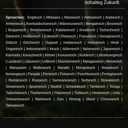
nohalteg Zukunft.
Sproochen:
Englesch
|
Afrikaans
|
Albanesch
|
Amharesch
|
Arabesch
|
Armenesch
|
Aserbaidschanesch
|
Wäissrussesch
|
Bengalesch
|
Bosnesch
|
Bulgaresch
|
Brasilianesch
|
Katalanesch
|
Kroatesch
|
Tschechesch
|
Dänesch
|
Hollänesch
|
Estnesch
|
Finnesch
|
Franséisch
|
Georgesesch
|
Däitsch
|
Griichesch
|
Gujarati
|
Haitianesch
|
Hebräesch
|
Hindi
|
Ungaresch
|
Indonesesch
|
Iresch
|
Islännesch
|
Italienesch
|
Japanesch
|
Kannada
|
Kasachesch
|
Khmer
|
Koreanesch
|
Kurdesch
|
Lëtzebuergesch
|
Laotesch
|
Litauesch
|
Lettesch
|
Mazedonesch
|
Malagasesch
|
Malaiesch
|
Malayalam
|
Maltesesch
|
Marathi
|
Mongolesch
|
Nepalesch
|
Norwegesch
|
Panjabi
|
Persesch
|
Polnesch
|
Paschtunesch
|
Portugisesch
|
Rumänesch
|
Russesch
|
Samoanesesch
|
Serbesch
|
Slowakesch
|
Slowenesch
|
Spuenesch
|
Swahili
|
Schwedesch
|
Tamilesch
|
Telugu
|
Tadschikesch
|
Thailännesch
|
Filipinesch
|
Türkesch
|
Ukrainesch
|
Urdu
|
Vietnamesesch
|
Walisesch
|
Zulu
|
Hmong
|
Maori
|
Chinesesch
|
Taiwanesch