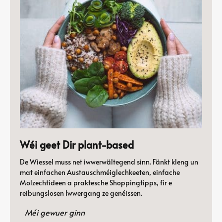
Wéi geet Dir plant-based
De Wiessel muss net iwwerwältegend sinn. Fänkt kleng un
mat einfachen Austauschméiglechkeeten, einfache
Molzechtideen a praktesche Shoppingtipps, fir e
reibungslosen Iwwergang ze genéissen.
Méi gewuer ginn