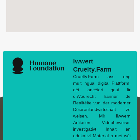
Iwwert
Cruelty.Farm
Cruelty.Farm ass eng
multilingual digital Plattform,
déi lancéiert gouf fir
d'Wourecht hanner de
Realitéite vun der moderner
Déierenlandwirtschaft ze
weisen. Mir liwwern
Artikelen, Videobeweise,
investigativt Inhalt an
edukativt Material a méi wéi