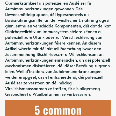
Opmierksamkeet als potenziellen Ausléiser fir
Autoimmunerkrankungen gewonnen. Dës
Liewensmëttelgruppen, déi typescherweis als
Basisnahrungsmittel an der westlecher Ernährung ugesi
ginn, enthalen verschidde Komponenten, déi dat delikat
Gläichgewiicht vum Immunsystem stéiere kënnen a
potenziell zum Ufank oder zur Verschlechterung vun
Autoimmunerkrankungen féiere kënnen. An dësem
Artikel wäerte mir déi aktuell Fuerschung iwwer den
Zesummenhang tëscht Fleesch- a Mëllechkonsum an
Autoimmunerkrankungen ënnersichen, an déi potenziell
Mechanismen diskutéieren, déi dëser Bezéiung zugronn
leien. Well d'Inzidenz vun Autoimmunerkrankungen
weider eropgeet, ass et entscheedend, déi potenziell
Ausléiser ze verstoen an déi néideg
Virsiichtsmoossnamen ze treffen, fir eis allgemeng
Gesondheet a Wuelbefannen ze verbesseren.