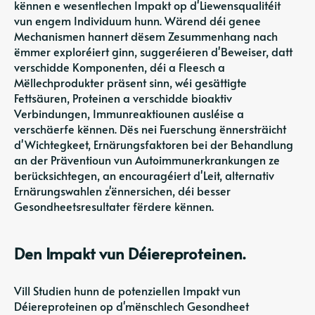
kënnen e wesentlechen Impakt op d'Liewensqualitéit
vun engem Individuum hunn. Wärend déi genee
Mechanismen hannert dësem Zesummenhang nach
ëmmer exploréiert ginn, suggeréieren d'Beweiser, datt
verschidde Komponenten, déi a Fleesch a
Mëllechprodukter präsent sinn, wéi gesättigte
Fettsäuren, Proteinen a verschidde bioaktiv
Verbindungen, Immunreaktiounen ausléise a
verschäerfe kënnen. Dës nei Fuerschung ënnersträicht
d'Wichtegkeet, Ernärungsfaktoren bei der Behandlung
an der Präventioun vun Autoimmunerkrankungen ze
berücksichtegen, an encouragéiert d'Leit, alternativ
Ernärungswahlen z'ënnersichen, déi besser
Gesondheetsresultater fërdere kënnen.
Den Impakt vun Déiereproteinen.
Vill Studien hunn de potenziellen Impakt vun
Déiereproteinen op d'mënschlech Gesondheet