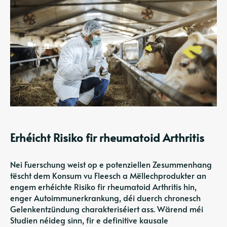
Erhéicht Risiko fir rheumatoid Arthritis
Nei Fuerschung weist op e potenziellen Zesummenhang
tëscht dem Konsum vu Fleesch a Mëllechprodukter an
engem erhéichte Risiko fir rheumatoid Arthritis hin,
enger Autoimmunerkrankung, déi duerch chronesch
Gelenkentzündung charakteriséiert ass. Wärend méi
Studien néideg sinn, fir e definitive kausale