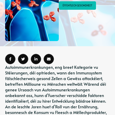
ËFFENTLECH GESONDHEET
Autoimmunerkrankungen, eng breet Kategorie vu
Stéierungen, déi optrieden, wann den Immunsystem
fälschlecherweis gesond Zellen a Gewëss attackéiert,
betreffen Millioune vu Mënschen weltwäit. Wärend déi
genee Ursaach vun Autoimmunerkrankungen
onbekannt ass, hunn d'Fuerscher verschidde Faktoren
identifizéiert, déi zu hirer Entwécklung bäidroe kënnen.
An de leschte Joren huet d'Roll vun der Ernährung,
besonnesch de Konsum vu Fleesch a Mëllechprodukter,