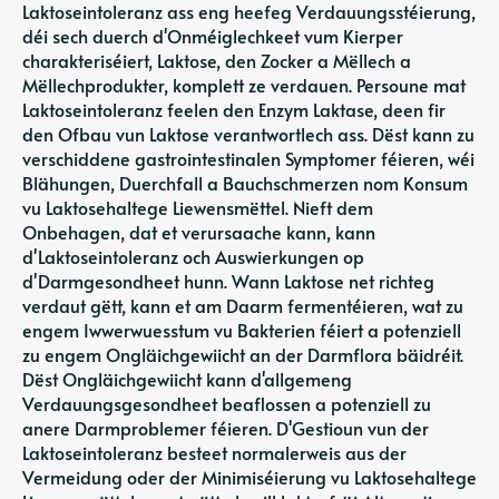
Laktoseintoleranz ass eng heefeg Verdauungsstéierung,
déi sech duerch d'Onméiglechkeet vum Kierper
charakteriséiert, Laktose, den Zocker a Mëllech a
Mëllechprodukter, komplett ze verdauen. Persoune mat
Laktoseintoleranz feelen den Enzym Laktase, deen fir
den Ofbau vun Laktose verantwortlech ass. Dëst kann zu
verschiddene gastrointestinalen Symptomer féieren, wéi
Blähungen, Duerchfall a Bauchschmerzen nom Konsum
vu Laktosehaltege Liewensmëttel. Nieft dem
Onbehagen, dat et verursaache kann, kann
d'Laktoseintoleranz och Auswierkungen op
d'Darmgesondheet hunn. Wann Laktose net richteg
verdaut gëtt, kann et am Daarm fermentéieren, wat zu
engem Iwwerwuesstum vu Bakterien féiert a potenziell
zu engem Ongläichgewiicht an der Darmflora bäidréit.
Dëst Ongläichgewiicht kann d'allgemeng
Verdauungsgesondheet beaflossen a potenziell zu
anere Darmproblemer féieren. D'Gestioun vun der
Laktoseintoleranz besteet normalerweis aus der
Vermeidung oder der Minimiséierung vu Laktosehaltege