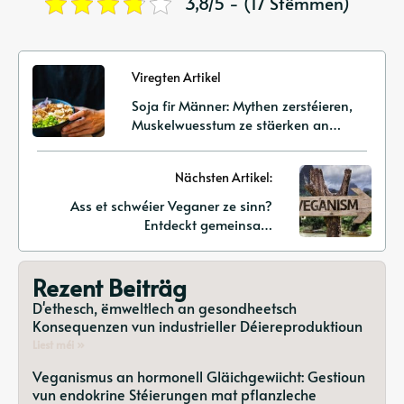
3,8/5 - (17 Stëmmen)
Viregten Artikel
Soja fir Männer: Mythen zerstéieren,
Muskelwuesstum ze stäerken an
d'Gesondheet mat pflanzleche
Proteinen z'ënnerstëtzen
Nächsten Artikel:
Ass et schwéier Veganer ze sinn?
Entdeckt gemeinsam
Erausfuerderungen a praktesch
Léisungen
Rezent Beiträg
D'ethesch, ëmweltlech an gesondheetsch
Konsequenzen vun industrieller Déiereproduktioun
Liest méi »
Veganismus an hormonell Gläichgewiicht: Gestioun
vun endokrine Stéierungen mat pflanzleche