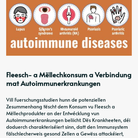
Fleesch- a Mëllechkonsum a Verbindung
mat Autoimmunerkrankungen
Vill Fuerschungsstudien hunn de potenziellen
Zesummenhang tëscht dem Konsum vu Fleesch a
Mëllechprodukter an der Entwécklung vun
Autoimmunerkrankungen beliicht. Dës Krankheeten, déi
doduerch charakteriséiert sinn, datt den Immunsystem
fälschlecherweis gesond Zellen a Gewëss attackéiert,