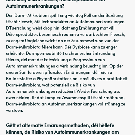
Autoimmunerkrankungen?
Den Darm-Mikrobiom spillt eng wichteg Roll an der Bezéiung
tëscht Fleesch, Mëllechprodukter an Autoimmunerkrankungen.
D'Fuerschung weist drop hin, datt eng Ernährung mat vill
Déiereprodukter, besonnesch routem a veraarbechtem Fleesch,
zu engem Ungleichgewicht an der Zesummesetzung vun der
Darm-Mikrobiota féiere kann. Dës Dysbiose kann zu enger
erhéichter Darmpermeabilitéit a chronescher Entzündung
féieren, déi mat der Entwécklung a Progressioun vun
Autoimmunerkrankungen a Verbindung bruecht ginn. Op der
anerer Säit fërderen pflanzlech Ernährungen, déi reich u
Ballaststoffer a Phytonährstoffer sinn, e méi divers a profitabelt
Darm-Mikrobiom, wat potenziell de Risiko vun
Autoimmunerkrankungen reduzéiert. Weider Fuerschung ass
awer néideg, fir dat komplex Zesummenspill tëscht Ernährung,
Darm-Mikrobiota an Autoimmunerkrankungen vollstänneg ze
verstoen.
Gëtt et alternativ Ernärungsmethoden, déi hëllefe
kënnen, de Risiko vun Autoimmunerkrankungen am