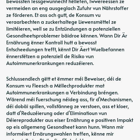
bewossten Iessgewunnecht hëllefen, Iwwereessen ze
vermeiden an eng ausgeglach Zufuhr vun Nährstoffer
ze förderen. Et ass och gutt, de Konsum vu
veraarbechten a zuckerhaltege Liewensmëttel ze
limitéieren, well se zu Entzündungen a potenziellen
Gesondheetsproblemer bäidroe kënnen. Wann Dir Är
Ernährung ënner Kontroll hutt a bewosst
Entscheedungen trefft, kënnt Dir Äert Wuelbefannen
ënnerstëtzen a potenziell de Risiko vun
Autoimmunerkrankungen reduzéieren.
Schlussendlech gëtt et ëmmer méi Beweiser, déi de
Konsum vu Fleesch a Mëllechprodukter mat
Autoimmunerkrankungen a Verbindung bréngen.
Wärend méi Fuerschung néideg ass, fir d'Mechanismen,
déi dobäi spillen, vollstänneg ze verstoen, ass et kloer,
datt d'Reduzéierung oder d'Eliminatioun vun
Déiereprodukter aus eiser Ernährung e positiven Impakt
op eis allgemeng Gesondheet kann hunn. Wann mir
informéiert Ernärungswahlen treffen, kënne mir