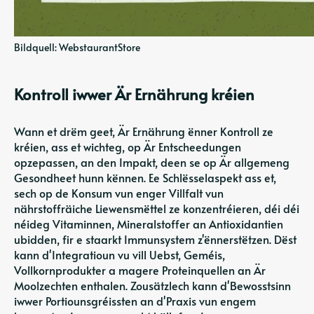
Bildquell: WebstaurantStore
Kontroll iwwer Är Ernährung kréien
Wann et drëm geet, Är Ernährung ënner Kontroll ze
kréien, ass et wichteg, op Är Entscheedungen
opzepassen, an den Impakt, deen se op Är allgemeng
Gesondheet hunn kënnen. Ee Schlësselaspekt ass et,
sech op de Konsum vun enger Villfalt vun
nährstoffräiche Liewensmëttel ze konzentréieren, déi déi
néideg Vitaminnen, Mineralstoffer an Antioxidantien
ubidden, fir e staarkt Immunsystem z'ënnerstëtzen. Dëst
kann d'Integratioun vu vill Uebst, Geméis,
Vollkornprodukter a magere Proteinquellen an Är
Moolzechten enthalen. Zousätzlech kann d'Bewosstsinn
iwwer Portiounsgréissten an d'Praxis vun engem