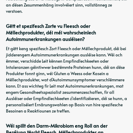
an dësen Zesummenhäng involvéiert sinn, vollstänneg ze
verstoen.
Gëtt et spezifesch Zorte vu Fleesch oder
Mëllechprodukter, déi méi wahrscheinlech
Autoimmunerkrankungen ausléisen?
Et gëtt keng spezifesch Zort Fleesch oder Mëllechprodukt, déi bei
jidderengem Autoimmunerkrankungen ausléise kann. Wéi och
ëmmer, verschidde Leit kënnen Empfindlechkeeten oder
Intoleranzen géintiwwer bestëmmte Proteinen hunn, déi an dëse
Produkter fonnt ginn, wéi Gluten a Weess oder Kasein a
Mëllechprodukter, wat d'Autoimmunsymptomer verschlëmmere
kann. Et ass wichteg fir Leit mat Autoimmunerkrankungen, mat
engem Gesondheetsspezialist zesummenzeschaffen, fir all
Ausléiser oder Empfindlechkeeten z'identifizéieren, déi se hunn, a
personaliséiert Ernärungswahlen op Basis vun hire spezifesche
Besoinen a Reaktiounen ze treffen.
Wéi spillt den Darm-Mikrobiom eng Roll an der
Bezéiung tëscht Fleesch, Mëllechprodukter an