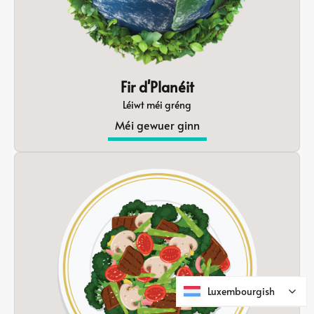
Fir d'Planéit
Léiwt méi gréng
Méi gewuer ginn
Luxembourgish
Luxembourgish