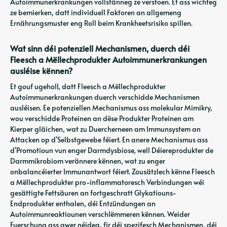
Autoimmunerkrankungen vollstänneg ze verstoen. Et ass wichteg
ze bemierken, datt individuell Faktoren an allgemeng
Ernährungsmuster eng Roll beim Krankheetsrisiko spillen.
Wat sinn déi potenziell Mechanismen, duerch déi
Fleesch a Mëllechprodukter Autoimmunerkrankungen
ausléise kënnen?
Et gouf ugeholl, datt Fleesch a Mëllechprodukter
Autoimmunerkrankungen duerch verschidde Mechanismen
ausléisen. Ee potenziellen Mechanismus ass molekular Mimikry,
wou verschidde Proteinen an dëse Produkter Proteinen am
Kierper gläichen, wat zu Duercherneen am Immunsystem an
Attacken op d'Selbstgewebe féiert. En anere Mechanismus ass
d'Promotioun vun enger Darmdysbiose, well Déiereprodukter de
Darmmikrobiom verännere kënnen, wat zu enger
onbalancéierter Immunantwort féiert. Zousätzlech kënne Fleesch
a Mëllechprodukter pro-inflammatoresch Verbindungen wéi
gesättigte Fettsäuren an fortgeschratt Glykatiouns-
Endprodukter enthalen, déi Entzündungen an
Autoimmunreaktiounen verschlëmmeren kënnen. Weider
Fuerschung ass awer néideg, fir déi spezifesch Mechanismen, déi