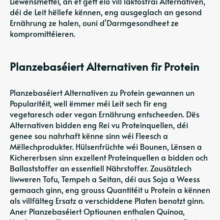
Liewensmëttel, an et gëtt elo vill laktosfräi Alternativen,
déi de Leit hëllefe kënnen, eng ausgeglach an gesond
Ernährung ze halen, ouni d'Darmgesondheet ze
kompromittéieren.
Planzebaséiert Alternativen fir Protein
Planzebaséiert Alternativen zu Protein gewannen un
Popularitéit, well ëmmer méi Leit sech fir eng
vegetaresch oder vegan Ernährung entscheeden. Dës
Alternativen bidden eng Rei vu Proteinquellen, déi
genee sou nahrhaft kënne sinn wéi Fleesch a
Mëllechprodukter. Hülsenfrüchte wéi Bounen, Lënsen a
Kichererbsen sinn exzellent Proteinquellen a bidden och
Ballaststoffer an essentiell Nährstoffer. Zousätzlech
liwweren Tofu, Tempeh a Seitan, déi aus Soja a Weess
gemaach ginn, eng grouss Quantitéit u Protein a kënnen
als villfälteg Ersatz a verschiddene Platen benotzt ginn.
Aner Planzebaséiert Optiounen enthalen Quinoa,