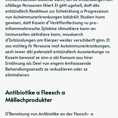
ufällege Persounen féiert. Et gëtt ugeholl, datt dës
entzündlech Reaktioun zur Entwécklung a Progressioun
vun Autoimmunerkrankungen bäidréit. Studien hunn
gewisen, datt Kasein d'Verëffentlechung vu pro-
inflammatoresche Zytokine stimuléiere kann an
Immunzellen aktivéiere kann, wouduerch
d'Entzündungen am Kierper weider verschäerft ginn. Et
ass wichteg fir Persoune mat Autoimmunerkrankungen,
sech iwwer déi potenziell entzündlech Auswierkunge vu
Kasein bewosst ze sinn a säi Konsum aus hirer
Ernährung als Deel vun engem ëmfaassende
Behandlungsansatz ze reduzéieren oder ze
eliminéieren.
Antibiotike a Fleesch a
Mëllechprodukter
D'Benotzung vun Antibiotike an der Fleesch- a