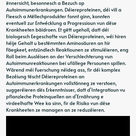
ënnersicht, besonnesch a Bezuch op
Autoimmunerkrankungen. Déiereproteinen, déi vill a
Fleesch a Mëllechprodukter fonnt ginn, konnten
eventuell zur Entwécklung a Progressioun vun dëse
Krankheeten bäidroen. Et gëtt ugeholl, datt déi
biologesch Eegeschafte vun Déiereproteinen, wéi hiren
héije Gehalt u bestëmmten Aminosäuren an hir
Fäegkeet, entzündlech Reaktiounen ze stimuléieren, eng
Roll beim Ausléisen an der Verschlechterung vun
Autoimmunreaktiounen bei ufällege Persounen spillen.
Wärend méi Fuerschung néideg ass, fir déi komplex
Bezéiung tëscht Déiereproteinen an
Autoimmunerkrankungen vollstänneg ze verstoen,
suggeréieren dës Erkenntnisser, datt d'Integratioun vu
pflanzleche Proteinquellen an d'Ernährung e
virdeelhafte Wee ka sinn, fir de Risiko vun dëse
Krankheeten ze managen an ze reduzéieren.