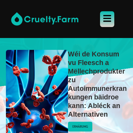
Wéi de Konsum
vu Fleesch a
Mëllechprodukter
zu
Autoimmunerkran
kungen bäidroe
kann: Abléck an
Alternativen
ERNÄRUNG