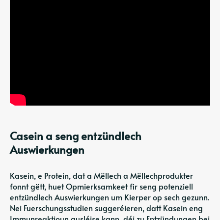
Casein a seng entzündlech
Auswierkungen
Kasein, e Protein, dat a Mëllech a Mëllechprodukter
fonnt gëtt, huet Opmierksamkeet fir seng potenziell
entzündlech Auswierkungen um Kierper op sech gezunn.
Nei Fuerschungsstudien suggeréieren, datt Kasein eng
Immunreaktioun ausléise kann, déi zu Entzündungen bei