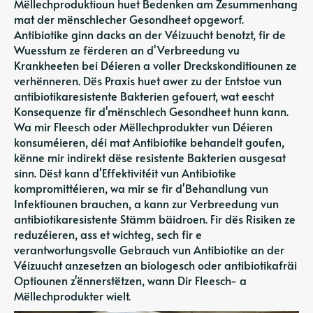
Mëllechproduktioun huet Bedenken am Zesummenhang
mat der mënschlecher Gesondheet opgeworf.
Antibiotike ginn dacks an der Véizuucht benotzt, fir de
Wuesstum ze fërderen an d'Verbreedung vu
Krankheeten bei Déieren a voller Dreckskonditiounen ze
verhënneren. Dës Praxis huet awer zu der Entstoe vun
antibiotikaresistente Bakterien gefouert, wat eescht
Konsequenze fir d'mënschlech Gesondheet hunn kann.
Wa mir Fleesch oder Mëllechprodukter vun Déieren
konsuméieren, déi mat Antibiotike behandelt goufen,
kënne mir indirekt dëse resistente Bakterien ausgesat
sinn. Dëst kann d'Effektivitéit vun Antibiotike
kompromittéieren, wa mir se fir d'Behandlung vun
Infektiounen brauchen, a kann zur Verbreedung vun
antibiotikaresistente Stämm bäidroen. Fir dës Risiken ze
reduzéieren, ass et wichteg, sech fir e
verantwortungsvolle Gebrauch vun Antibiotike an der
Véizuucht anzesetzen an biologesch oder antibiotikafräi
Optiounen z'ënnerstëtzen, wann Dir Fleesch- a
Mëllechprodukter wielt.