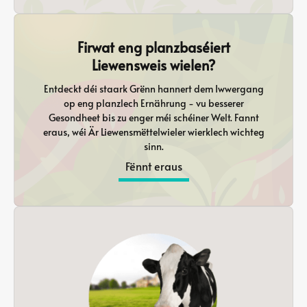
Firwat eng planzbaséiert
Liewensweis wielen?
Entdeckt déi staark Grënn hannert dem Iwwergang
op eng planzlech Ernährung - vu besserer
Gesondheet bis zu enger méi schéiner Welt. Fannt
eraus, wéi Är Liewensmëttelwieler wierklech wichteg
sinn.
Fënnt eraus