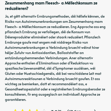
Zesummenhang mam Fleesch- a Mëllechkonsum ze
reduzéieren?
Jo, et gëtt alternativ Ernärungsmethoden, déi hëllefe kënnen, de
Risiko vun Autoimmunerkrankungen am Zesummenhang mam
Fleesch- a Mëllechkonsum ze reduzéieren. Eng Approche ass eng
pflanzlech Ernärung ze verfollegen, déi de Konsum vun
Déiereprodukter eliminéiert oder staark reduzéiert. Pflanzlech
Ernärunge goufe mat engem méi niddrege Risiko vun
Autoimmunerkrankungen a Verbindung bruecht wéinst hirer
héijer Zufuhr vun Antioxidantien, Ballaststoffer an
entzündungshemmenden Verbindungen. Aner alternativ
Approche enthalen d'Eliminatioun oder d'Reduktioun vu
spezifesche Liewensmëttel, déi d'Symptomer ausléisen, wéi
Gluten oder Nuetsschiedgeméis, déi bei verschiddene Leit mat
Autoimmunreaktiounen a Verbindung bruecht goufen. Et ass
wichteg ze bemierken, datt et recommandéiert ass, e
Gesondheetsspezialist oder e registréierten Ernärungsberoder ze
konsultéieren, fir eng ausgeglach an individuell Approche ze
garantéieren.