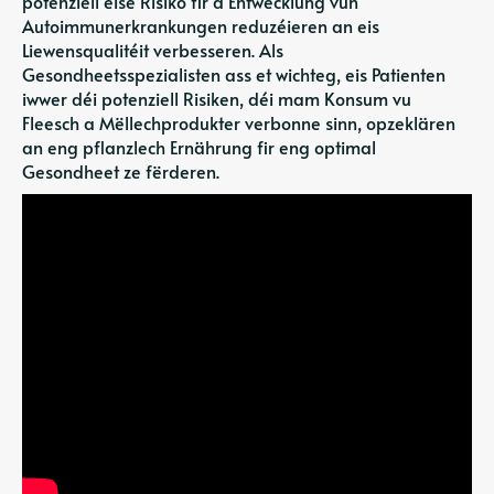
potenziell eise Risiko fir d'Entwécklung vun
Autoimmunerkrankungen reduzéieren an eis
Liewensqualitéit verbesseren. Als
Gesondheetsspezialisten ass et wichteg, eis Patienten
iwwer déi potenziell Risiken, déi mam Konsum vu
Fleesch a Mëllechprodukter verbonne sinn, opzeklären
an eng pflanzlech Ernährung fir eng optimal
Gesondheet ze fërderen.