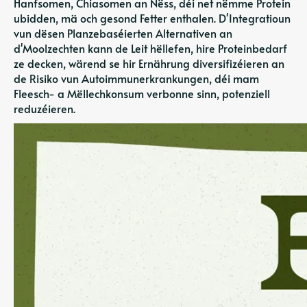
Hanfsomen, Chiasomen an Nëss, déi net nëmme Protein
ubidden, mä och gesond Fetter enthalen. D'Integratioun
vun dësen Planzebaséierten Alternativen an
d'Moolzechten kann de Leit hëllefen, hire Proteinbedarf
ze decken, wärend se hir Ernährung diversifizéieren an
de Risiko vun Autoimmunerkrankungen, déi mam
Fleesch- a Mëllechkonsum verbonne sinn, potenziell
reduzéieren.