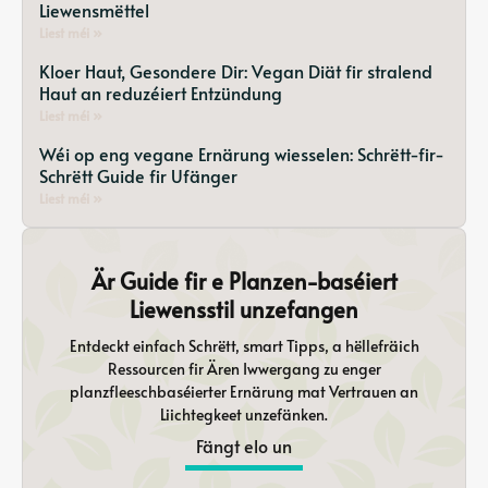
Liewensmëttel
Liest méi »
Kloer Haut, Gesondere Dir: Vegan Diät fir stralend
Haut an reduzéiert Entzündung
Liest méi »
Wéi op eng vegane Ernärung wiesselen: Schrëtt-fir-
Schrëtt Guide fir Ufänger
Liest méi »
Är Guide fir e Planzen-baséiert
Liewensstil unzefangen
Entdeckt einfach Schrëtt, smart Tipps, a hëllefräich
Ressourcen fir Ären Iwwergang zu enger
planzfleeschbaséierter Ernärung mat Vertrauen an
Liichtegkeet unzefänken.
Fängt elo un