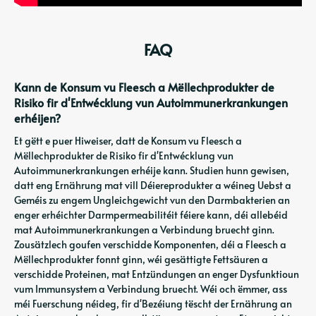
FAQ
Kann de Konsum vu Fleesch a Mëllechprodukter de
Risiko fir d'Entwécklung vun Autoimmunerkrankungen
erhéijen?
Et gëtt e puer Hiweiser, datt de Konsum vu Fleesch a
Mëllechprodukter de Risiko fir d'Entwécklung vun
Autoimmunerkrankungen erhéije kann. Studien hunn gewisen,
datt eng Ernährung mat vill Déiereprodukter a wéineg Uebst a
Geméis zu engem Ungleichgewicht vun den Darmbakterien an
enger erhéichter Darmpermeabilitéit féiere kann, déi allebéid
mat Autoimmunerkrankungen a Verbindung bruecht ginn.
Zousätzlech goufen verschidde Komponenten, déi a Fleesch a
Mëllechprodukter fonnt ginn, wéi gesättigte Fettsäuren a
verschidde Proteinen, mat Entzündungen an enger Dysfunktioun
vum Immunsystem a Verbindung bruecht. Wéi och ëmmer, ass
méi Fuerschung néideg, fir d'Bezéiung tëscht der Ernährung an