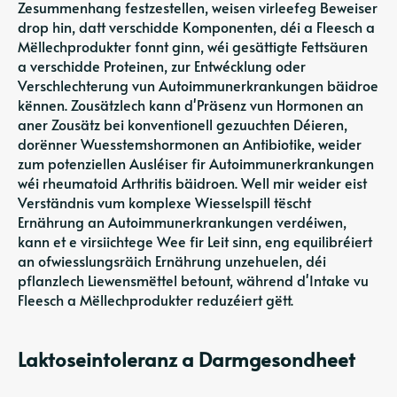
Zesummenhang festzestellen, weisen virleefeg Beweiser
drop hin, datt verschidde Komponenten, déi a Fleesch a
Mëllechprodukter fonnt ginn, wéi gesättigte Fettsäuren
a verschidde Proteinen, zur Entwécklung oder
Verschlechterung vun Autoimmunerkrankungen bäidroe
kënnen. Zousätzlech kann d'Präsenz vun Hormonen an
aner Zousätz bei konventionell gezuuchten Déieren,
dorënner Wuesstemshormonen an Antibiotike, weider
zum potenziellen Ausléiser fir Autoimmunerkrankungen
wéi rheumatoid Arthritis bäidroen. Well mir weider eist
Verständnis vum komplexe Wiesselspill tëscht
Ernährung an Autoimmunerkrankungen verdéiwen,
kann et e virsiichtege Wee fir Leit sinn, eng equilibréiert
an ofwiesslungsräich Ernährung unzehuelen, déi
pflanzlech Liewensmëttel betount, während d'Intake vu
Fleesch a Mëllechprodukter reduzéiert gëtt.
Laktoseintoleranz a Darmgesondheet