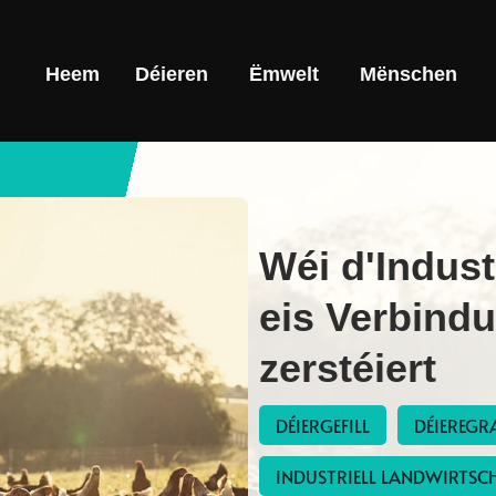
Heem
Déieren
Ëmwelt
Mënschen
Wéi d'Indust
eis Verbind
zerstéiert
DÉIERGEFILL
DÉIEREGR
INDUSTRIELL LANDWIRTSC