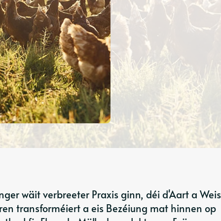
ger wäit verbreeter Praxis ginn, déi d'Aart a Weis
en transforméiert a eis Bezéiung mat hinnen op