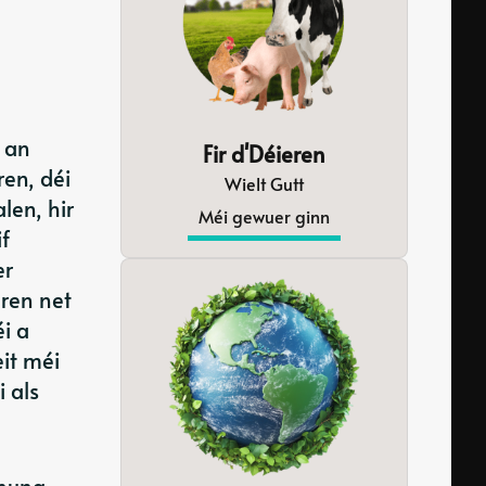
 an
Fir d'Déieren
en, déi
Wielt Gutt
len, hir
Méi gewuer ginn
f
er
eren net
i a
it méi
 als
nnung