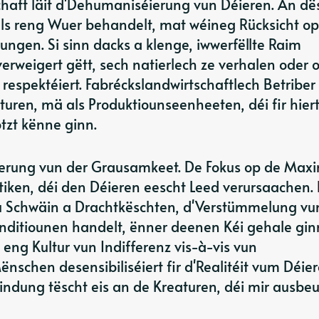
haft läit d'Dehumaniséierung vun Déieren. An dë
 als reng Wuer behandelt, mat wéineg Rücksicht op
rungen. Si sinn dacks a klenge, iwwerfëllte Raim
erweigert gëtt, sech natierlech ze verhalen oder 
t respektéiert. Fabréckslandwirtschaftlech Betriber
aturen, mä als Produktiounseenheeten, déi fir hier
tzt kënne ginn.
éierung vun der Grausamkeet. De Fokus op de Max
raktiken, déi den Déieren eescht Leed verursaachen.
u Schwäin a Drachtkëschten, d'Verstümmelung vu
nditiounen handelt, ënner deenen Kéi gehale gin
 eng Kultur vun Indifferenz vis-à-vis vun
nschen desensibiliséiert fir d'Realitéit vum Déier
indung tëscht eis an de Kreaturen, déi mir ausbeu