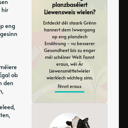
sen
planzbaséiert
 hir
Liewensweis wielen?
Entdeckt déi staark Grënn
op eng
hannert dem Iwwergang
 gesinn
op eng planzlech
t
Ernährung - vu besserer
Gesondheet bis zu enger
méi schéiner Welt. Fannt
eraus, wéi Är
iméiere
Liewensmëttelwieler
 Egal ob
wierklech wichteg sinn.
n den
Fënnt eraus
n,
eleed,
ten,