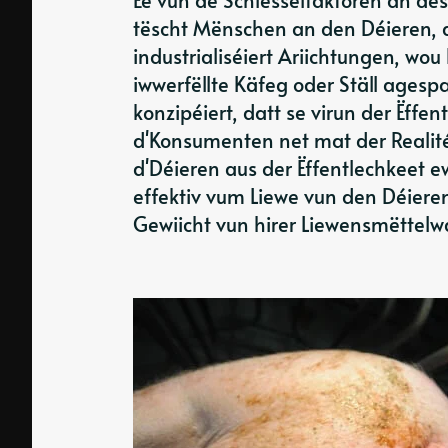
tëscht Mënschen an den Déieren, d
industrialiséiert Ariichtungen, wou
iwwerfëllte Käfeg oder Ställ agespa
konzipéiert, datt se virun der Ëffen
d'Konsumenten net mat der Realité
d'Déieren aus der Ëffentlechkeet ew
effektiv vum Liewe vun den Déieren
Gewiicht vun hirer Liewensmëttelwa