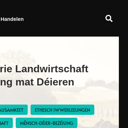
Handelen
rie Landwirtschaft
ung mat Déieren
AUSAMKEET
ETHESCH IWWERLEEUNGEN
HAFT
MËNSCH-DÉIER-BEZÉIUNG