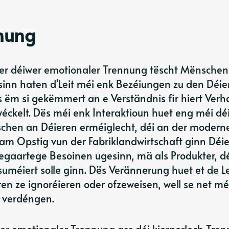
nung
ger déiwer emotionaler Trennung tëscht Mënschen
sinn haten d'Leit méi enk Bezéiungen zu den Déier
ëm si gekëmmert an e Verständnis fir hiert Verha
éckelt. Dës méi enk Interaktioun huet eng méi déi
chen an Déieren erméiglecht, déi an der modern
am Opstig vun der Fabriklandwirtschaft ginn Déi
gaartege Besoinen ugesinn, mä als Produkter, dé
uméiert solle ginn. Dës Verännerung huet et de Le
n ze ignoréieren oder ofzeweisen, well se net méi
l verdéngen.
ser emotionaler Trennung ass déi kierperlech Tre