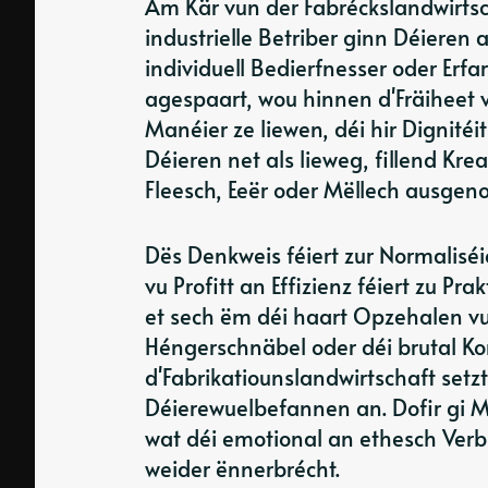
Am Kär vun der Fabréckslandwirtsc
industrielle Betriber ginn Déieren
individuell Bedierfnesser oder Erfa
agespaart, wou hinnen d'Fräiheet v
Manéier ze liewen, déi hir Dignitéi
Déieren net als lieweg, fillend Kre
Fleesch, Eeër oder Mëllech ausgeno
Dës Denkweis féiert zur Normalis
vu Profitt an Effizienz féiert zu P
et sech ëm déi haart Opzehalen v
Héngerschnäbel oder déi brutal Ko
d'Fabrikatiounslandwirtschaft setzt
Déierewuelbefannen an. Dofir gi Më
wat déi emotional an ethesch Verb
weider ënnerbrécht.