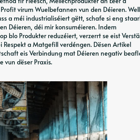
thod fir Fleesch, Mëllechprodukter an Eeër a
a Profit virum Wuelbefannen vun den Déieren. Well
 a méi industrialiséiert gëtt, schafe si eng staar
n Déieren, déi mir konsuméieren. Indem
p blo Produkter reduzéiert, verzerrt se eist Verst
i Respekt a Matgefill verdéngen. Dësen Artikel
tschaft eis Verbindung mat Déieren negativ beafl
e vun dëser Praxis.