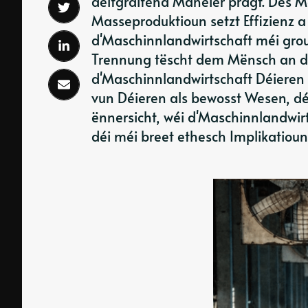
déifgräifend Manéier prägt. Dës Me
Masseproduktioun setzt Effizienz 
d'Maschinnlandwirtschaft méi grouss
Trennung tëscht dem Mënsch an de
d'Maschinnlandwirtschaft Déieren o
vun Déieren als bewosst Wesen, dé
ënnersicht, wéi d'Maschinnlandwir
déi méi breet ethesch Implikatioun