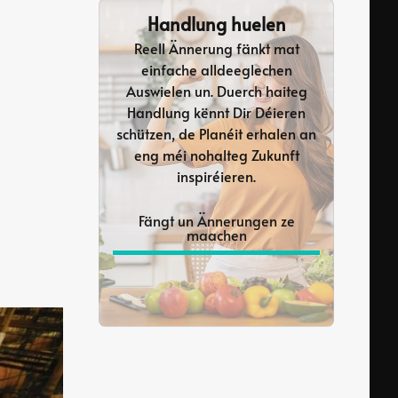
Handlung huelen
Reell Ännerung fänkt mat
einfache alldeeglechen
Auswielen un. Duerch haiteg
Handlung kënnt Dir Déieren
schützen, de Planéit erhalen an
eng méi nohalteg Zukunft
inspiréieren.
Fängt un Ännerungen ze
maachen