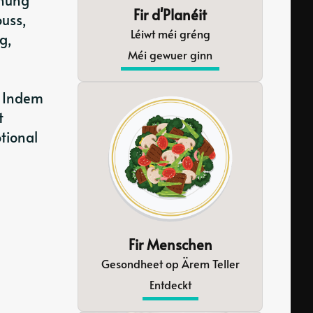
Fir d'Planéit
ouss,
Léiwt méi gréng
g,
Méi gewuer ginn
. Indem
t
tional
Fir Menschen
Gesondheet op Ärem Teller
Entdeckt