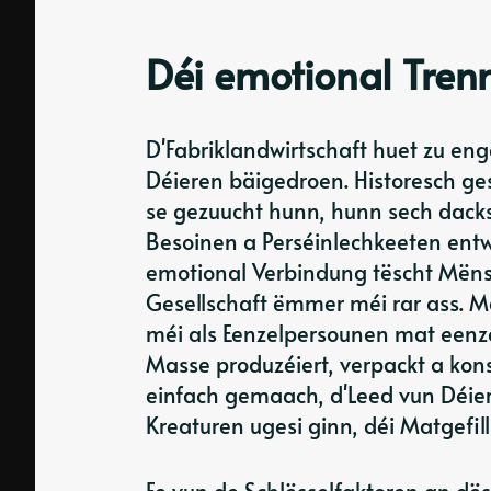
Déi emotional Tren
D'Fabriklandwirtschaft huet zu en
Déieren bäigedroen. Historesch ge
se gezuucht hunn, hunn sech dacks 
Besoinen a Perséinlechkeeten entw
emotional Verbindung tëscht Mëns
Gesellschaft ëmmer méi rar ass. M
méi als Eenzelpersounen mat eenze
Masse produzéiert, verpackt a kons
einfach gemaach, d'Leed vun Déiere
Kreaturen ugesi ginn, déi Matgefil
Ee vun de Schlësselfaktoren an dë