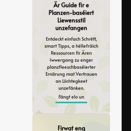
Är Guide fir e
Planzen-baséiert
Liewensstil
unzefangen
Entdeckt einfach Schrëtt,
smart Tipps, a hëllefräich
Ressourcen fir Ären
Iwwergang zu enger
planzfleeschbaséierter
Ernärung mat Vertrauen
an Liichtegkeet
unzefänken.
Fängt elo un
Firwat eng