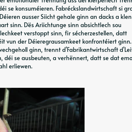
éi se konsuméieren. Fabréckslandwirtschaft si gr
 Déieren ausser Siicht gehale ginn an dacks a klen
art sinn. Dës Ariichtunge sinn absichtlech sou
tlechkeet verstoppt sinn, fir sécherzestellen, datt
it vun der Déieregrausamkeet konfrontéiert ginn
echgeholl ginn, trennt d'Fabrikantwirtschaft d'Lei
, déi se ausbeuten, a verhënnert, datt se dat emo
hl erliewen.