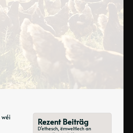
 wéi
Rezent Beiträg
D'ethesch, ëmweltlech an