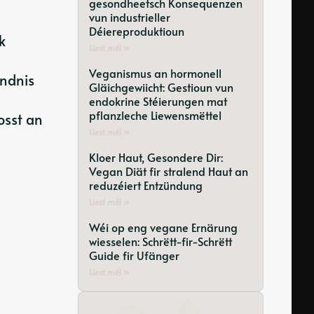
gesondheetsch Konsequenzen
vun industrieller
Déiereproduktioun
k
Liest méi »
Veganismus an hormonell
ändnis
Gläichgewiicht: Gestioun vun
endokrine Stéierungen mat
pflanzleche Liewensmëttel
osst an
Liest méi »
Kloer Haut, Gesondere Dir:
Vegan Diät fir stralend Haut an
reduzéiert Entzündung
Liest méi »
Wéi op eng vegane Ernärung
wiesselen: Schrëtt-fir-Schrëtt
Guide fir Ufänger
Liest méi »