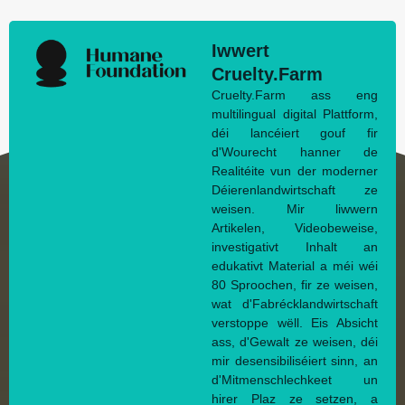
Iwwert
Cruelty.Farm
Cruelty.Farm ass eng
multilingual digital Plattform,
déi lancéiert gouf fir
d'Wourecht hanner de
Realitéite vun der moderner
Déierenlandwirtschaft ze
weisen. Mir liwwern
Artikelen, Videobeweise,
investigativt Inhalt an
edukativt Material a méi wéi
80 Sproochen, fir ze weisen,
wat d'Fabrécklandwirtschaft
verstoppe wëll. Eis Absicht
ass, d'Gewalt ze weisen, déi
mir desensibiliséiert sinn, an
d'Mitmenschlechkeet un
hirer Plaz ze setzen, a