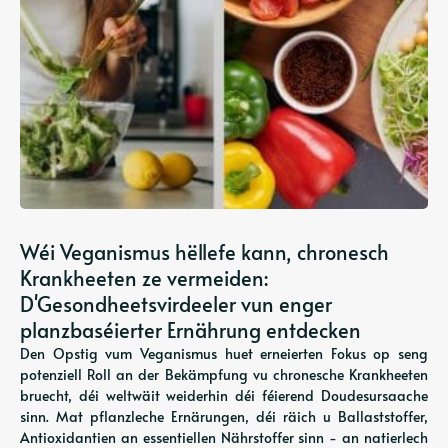
Wéi Veganismus hëllefe kann, chronesch
Krankheeten ze vermeiden:
D'Gesondheetsvirdeeler vun enger
planzbaséierter Ernährung entdecken
Den Opstig vum Veganismus huet erneierten Fokus op seng
potenziell Roll an der Bekämpfung vu chronesche Krankheeten
bruecht, déi weltwäit weiderhin déi féierend Doudesursaache
sinn. Mat pflanzleche Ernärungen, déi räich u Ballaststoffer,
Antioxidantien an essentiellen Nährstoffer sinn - an natierlech