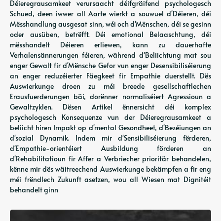
Déieregrausamkeet verursaacht déifgräifend psychologesch
Schued, deen iwwer all Aarte wierkt a souwuel d'Déieren, déi
Mësshandlung ausgesat sinn, wéi och d'Mënschen, déi se gesinn
oder ausüben, betrëfft. Déi emotional Belaaschtung, déi
mësshandelt Déieren erliewen, kann zu dauerhafte
Verhalensännerungen féieren, während d'Beliichtung mat sou
enger Gewalt fir d'Mënsche Gefor vun enger Desensibiliséierung
an enger reduzéierter Fäegkeet fir Empathie duerstellt. Dës
Auswierkunge droen zu méi breede gesellschaftlechen
Erausfuerderungen bäi, dorënner normaliséiert Agressioun a
Gewaltzyklen. Dësen Artikel ënnersicht déi komplex
psychologesch Konsequenze vun der Déieregrausamkeet a
beliicht hiren Impakt op d'mental Gesondheet, d'Bezéiungen an
d'sozial Dynamik. Indem mir d'Sensibiliséierung fërderen,
d'Empathie-orientéiert Ausbildung förderen an
d'Rehabilitatioun fir Affer a Verbriecher prioritär behandelen,
kënne mir dës wäitreechend Auswierkunge bekämpfen a fir eng
méi frëndlech Zukunft asetzen, wou all Wiesen mat Dignitéit
behandelt ginn