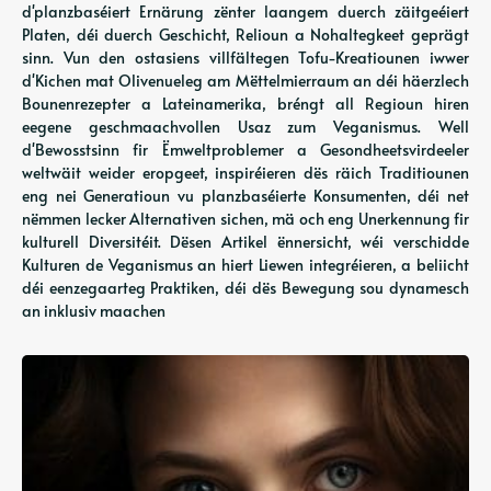
d'planzbaséiert Ernärung zënter laangem duerch zäitgeéiert
Platen, déi duerch Geschicht, Relioun a Nohaltegkeet geprägt
sinn. Vun den ostasiens villfältegen Tofu-Kreatiounen iwwer
d'Kichen mat Olivenueleg am Mëttelmierraum an déi häerzlech
Bounenrezepter a Lateinamerika, bréngt all Regioun hiren
eegene geschmaachvollen Usaz zum Veganismus. Well
d'Bewosstsinn fir Ëmweltproblemer a Gesondheetsvirdeeler
weltwäit weider eropgeet, inspiréieren dës räich Traditiounen
eng nei Generatioun vu planzbaséierte Konsumenten, déi net
nëmmen lecker Alternativen sichen, mä och eng Unerkennung fir
kulturell Diversitéit. Dësen Artikel ënnersicht, wéi verschidde
Kulturen de Veganismus an hiert Liewen integréieren, a beliicht
déi eenzegaarteg Praktiken, déi dës Bewegung sou dynamesch
an inklusiv maachen