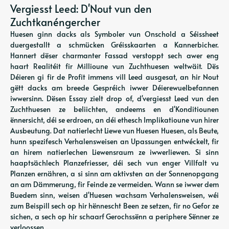
Vergiesst Leed: D'Nout vun den
Zuchtkanéngercher
Huesen ginn dacks als Symboler vun Onschold a Séissheet
duergestallt a schmücken Gréisskaarten a Kannerbicher.
Hannert dëser charmanter Fassad verstoppt sech awer eng
haart Realitéit fir Millioune vun Zuchthuesen weltwäit. Dës
Déieren gi fir de Profit immens vill Leed ausgesat, an hir Nout
gëtt dacks am breede Gespréich iwwer Déierewuelbefannen
iwwersinn. Dësen Essay zielt drop of, d'vergiesst Leed vun den
Zuchthuesen ze beliichten, andeems en d'Konditiounen
ënnersicht, déi se erdroen, an déi ethesch Implikatioune vun hirer
Ausbeutung. Dat natierlecht Liewe vun Huesen Huesen, als Beute,
hunn spezifesch Verhalensweisen an Upassungen entwéckelt, fir
an hirem natierlechen Liewensraum ze iwwerliewen. Si sinn
haaptsächlech Planzefriesser, déi sech vun enger Villfalt vu
Planzen ernähren, a si sinn am aktivsten an der Sonnenopgang
an am Dämmerung, fir Feinde ze vermeiden. Wann se iwwer dem
Buedem sinn, weisen d'Huesen wachsam Verhalensweisen, wéi
zum Beispill sech op hir hënnescht Been ze setzen, fir no Gefor ze
sichen, a sech op hir schaarf Gerochssënn a periphere Sënner ze
verloossen ..