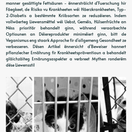
manner gesättigte Fettsäuren - ënnersträicht d'Fuerschung hir
Fäegkeet, de Risiko vu Krankheeten wéi Häerzkrankheeten, Typ-
2-Diabetis a bestëmmte Kriibsarten ze reduzéieren. Indem
vollwäerteg Liewensmëttel wéi Uebst, Geméis, Hülsenfrüchte an
Nëss prioritär behandelt ginn, während veraarbechte
Optiounen an Déiereprodukter miniméiert ginn, bitt de
Veganismus eng staark Approche fir d'allgemeng Gesondheet ze
verbesseren. Dësen Artikel ënnersicht d'Beweiser hannert
pflanzlecher Ernährung fir Krankheetspräventioun a behandelt
gläichzäiteg Ernärungsaspekter a verbreet Mythen ronderëm
dëse Liewensstil