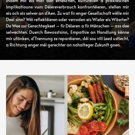
Indem mir eis mat den etheschen, kulturellen a prakteschen
Implikatioune vum Déiereverbrauch konfrontéieren, stellen mir
eis och eis selwer an d'Aen. Zu wat fir enger Gesellschaft wëlle mir
Deel sinn? Wéi reflektéieren oder verroden eis Wieler eis Wäerter?
De Wee zur Gerechtegkeet – fir Déieren a fir Mënschen – ass dee
selwechten. Duerch Bewosstsinn, Empathie an Handlung kënne
mir ufänken, d'Trennung ze reparéieren, déi sou vill Leed ustiecht,
a Richtung enger méi gerechter an nohalteger Zukunft goen.