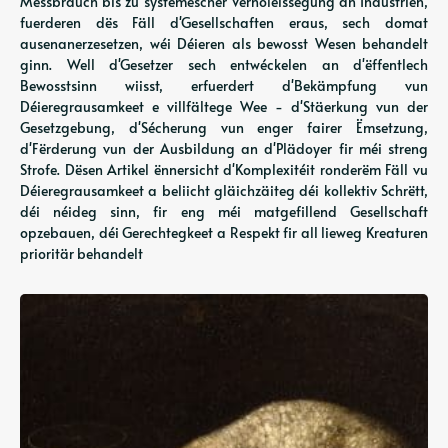
Mëssbrauch bis zu systemescher Vernoléissegung an Industrien,
fuerderen dës Fäll d'Gesellschaften eraus, sech domat
ausenanerzesetzen, wéi Déieren als bewosst Wesen behandelt
ginn. Well d'Gesetzer sech entwéckelen an d'ëffentlech
Bewosstsinn wiisst, erfuerdert d'Bekämpfung vun
Déieregrausamkeet e villfältege Wee - d'Stäerkung vun der
Gesetzgebung, d'Sécherung vun enger fairer Ëmsetzung,
d'Fërderung vun der Ausbildung an d'Plädoyer fir méi streng
Strofe. Dësen Artikel ënnersicht d'Komplexitéit ronderëm Fäll vu
Déieregrausamkeet a beliicht gläichzäiteg déi kollektiv Schrëtt,
déi néideg sinn, fir eng méi matgefillend Gesellschaft
opzebauen, déi Gerechtegkeet a Respekt fir all lieweg Kreaturen
prioritär behandelt