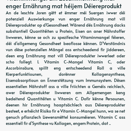
enger Ernährung mat héijem Déiereprodukt
An de leschte Joren gëtt et ëmmer méi Suergen iwwer déi
potenziell Auswierkunge vun enger Ernährung mat vill
Déiereprodukter op d'Gesondheet. Wärend dës Ernährung dacks
substantiell Quantitéiten u Protein, Eisen an aner Nährstoffer
liwweren, kënne se och zu spezifesche Vitaminmangel féieren,
déi d'allgemeng Gesondheet beaflosse kënnen. D'Verständnis
vun dëse potenziellen Mängel ass entscheedend fir jiddereen,
deen eng Ernährung mat vill Déiereprodukter iwwerleet oder
scho follegt. 1. Vitamin C-Mangel Vitamin C, oder
Ascorbinsäure, spillt eng entscheedend Roll a ville
Kierperfunktiounen, dorënner Kollagensynthese,
Eisenabsorptioun an Ënnerstëtzung vum Immunsystem. Dësen
essentiellen Nährstoff ass a ville Friichten a Geméis reichlech,
awer Déiereprodukter liwweren am Allgemengen keng
bedeitend Quantitéiten u Vitamin C. Dofir kënne Persounen,
deenen hir Ernährung haaptsächlech aus Déiereprodukter
besteet, e erhéicht Risiko fir e Vitamin C-Mangel hunn, wa se net
genuch pflanzlech Liewensmëttel konsuméieren. Vitamin C ass
essentiell fir d'Synthese vu Kollagen, engem Protein, dat ..