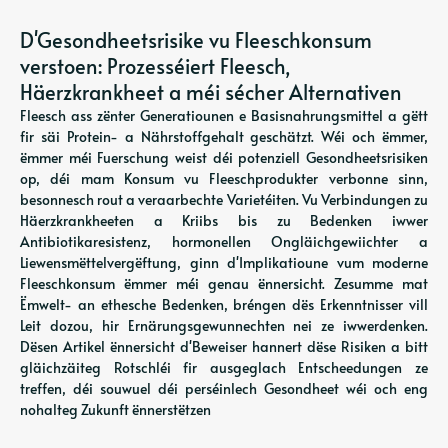
D'Gesondheetsrisike vu Fleeschkonsum
verstoen: Prozesséiert Fleesch,
Häerzkrankheet a méi sécher Alternativen
Fleesch ass zënter Generatiounen e Basisnahrungsmittel a gëtt
fir säi Protein- a Nährstoffgehalt geschätzt. Wéi och ëmmer,
ëmmer méi Fuerschung weist déi potenziell Gesondheetsrisiken
op, déi mam Konsum vu Fleeschprodukter verbonne sinn,
besonnesch rout a veraarbechte Varietéiten. Vu Verbindungen zu
Häerzkrankheeten a Kriibs bis zu Bedenken iwwer
Antibiotikaresistenz, hormonellen Ongläichgewiichter a
Liewensmëttelvergëftung, ginn d'Implikatioune vum moderne
Fleeschkonsum ëmmer méi genau ënnersicht. Zesumme mat
Ëmwelt- an ethesche Bedenken, bréngen dës Erkenntnisser vill
Leit dozou, hir Ernärungsgewunnechten nei ze iwwerdenken.
Dësen Artikel ënnersicht d'Beweiser hannert dëse Risiken a bitt
gläichzäiteg Rotschléi fir ausgeglach Entscheedungen ze
treffen, déi souwuel déi perséinlech Gesondheet wéi och eng
nohalteg Zukunft ënnerstëtzen