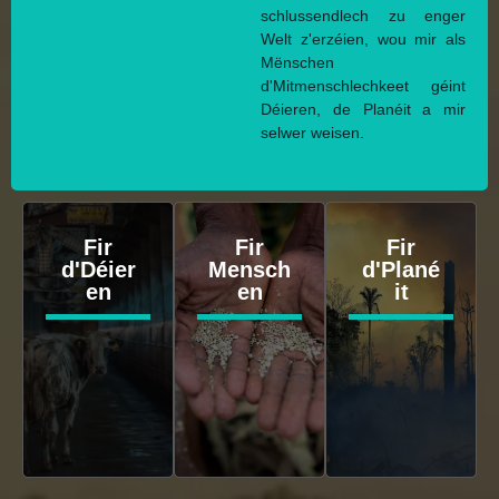
schlussendlech zu enger
Welt z'erzéien, wou mir als
Mënschen
d'Mitmenschlechkeet géint
Déieren, de Planéit a mir
selwer weisen.
Fir
Fir
Fir
d'Déier
Mensch
d'Plané
en
en
it