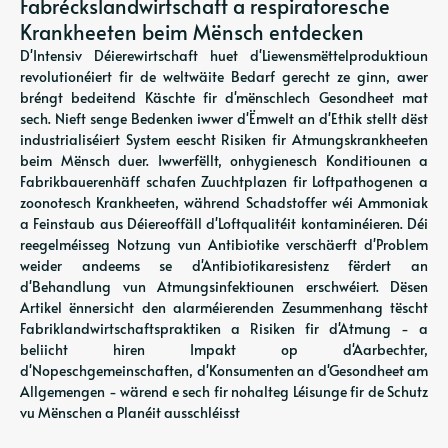
Fabréckslandwirtschaft a respiratoresche
Krankheeten beim Mënsch entdecken
D'Intensiv Déierewirtschaft huet d'Liewensmëttelproduktioun
revolutionéiert fir de weltwäite Bedarf gerecht ze ginn, awer
bréngt bedeitend Käschte fir d'mënschlech Gesondheet mat
sech. Nieft senge Bedenken iwwer d'Ëmwelt an d'Ethik stellt dëst
industrialiséiert System eescht Risiken fir Atmungskrankheeten
beim Mënsch duer. Iwwerfëllt, onhygienesch Konditiounen a
Fabrikbauerenhäff schafen Zuuchtplazen fir Loftpathogenen a
zoonotesch Krankheeten, während Schadstoffer wéi Ammoniak
a Feinstaub aus Déiereoffäll d'Loftqualitéit kontaminéieren. Déi
reegelméisseg Notzung vun Antibiotike verschäerft d'Problem
weider andeems se d'Antibiotikaresistenz fërdert an
d'Behandlung vun Atmungsinfektiounen erschwéiert. Dësen
Artikel ënnersicht den alarméierenden Zesummenhang tëscht
Fabriklandwirtschaftspraktiken a Risiken fir d'Atmung - a
beliicht hiren Impakt op d'Aarbechter,
d'Nopeschgemeinschaften, d'Konsumenten an d'Gesondheet am
Allgemengen - wärend e sech fir nohalteg Léisunge fir de Schutz
vu Mënschen a Planéit ausschléisst