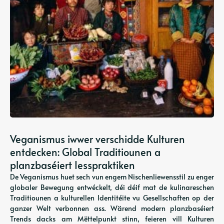
Veganismus iwwer verschidde Kulturen
entdecken: Global Traditiounen a
planzbaséiert Iesspraktiken
De Veganismus huet sech vun engem Nischenliewensstil zu enger
globaler Bewegung entwéckelt, déi déif mat de kulinareschen
Traditiounen a kulturellen Identitéite vu Gesellschaften op der
ganzer Welt verbonnen ass. Wärend modern planzbaséiert
Trends dacks am Mëttelpunkt stinn, feieren vill Kulturen