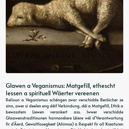
Glawen a Veganismus: Matgefill, ethescht
Iessen a spirituell Wäerter vereenen
Relioun a Veganismus schéngen zwar verschidde Beräicher ze
sinn, awer si deelen eng déif Verbindung, déi a Matgefill, Ethik a
bewosstem Liewen verankert ass. Iwwer verschidde
Glaawenstraditiounen harmonéiere Léiere wéi d'Verantwortung
fir d'Äerd, Gewaltlosegkeet (Ahimsa) a Respekt fir all Kreaturen