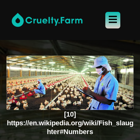
[10]
https://en.wikipedia.org/wiki/Fish_slaug
hter#Numbers