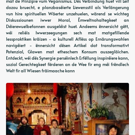
mat de Prinzipie vum Veganismus. Dës Verbindung huet vill Leit
dozou bruecht, e planzbaséierte Liewensstil als Verlängerung
vun hire spirituellen Wäerter unzehuelen, wärend se wichteg
Diskussiounen iwwer Moral, Ëmweltnohaltegkeet an
Déierewuelbefannen ausgeléist huet. Andeems ënnersicht gëtt,
wéi reliéis Iwwerzeegungen sech mat matgefillende
Iesspraktiken kräizen - a kulturell Aflëss op Ernärungswahlen
navigéiert - ënnersicht dësen Artikel dat transformativt
Potenzial, Glawen mat etheschem Konsum auszegläichen.
Entdeckt, wéi dës Synergie perséinlech Erfëllung inspiréiere kann,
sozial Gerechtegkeet fërderen an de Wee fir eng méi frëndlech
Welt fir all Wiesen fräimaache kann