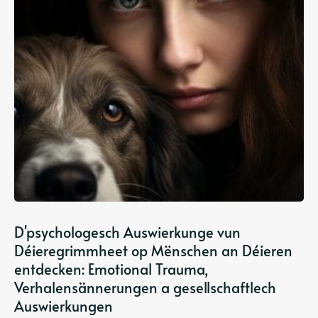
D'psychologesch Auswierkunge vun
Déieregrimmheet op Mënschen an Déieren
entdecken: Emotional Trauma,
Verhalensännerungen a gesellschaftlech
Auswierkungen