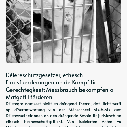
Déiereschutzgesetzer, ethesch
Erausfuerderungen an de Kampf fir
Gerechtegkeet: Mëssbrauch bekämpfen a
Matgefill fërderen
Déieregrausamkeet bleift en dréngend Thema, dat Liicht werft
op d'Verantwortung vun der Mënschheet vis-à-vis vum
Déierewuelbefannen an den dréngende Besoin fir juristesch an
ethesch Rechenschaftspflicht. Vun isoléierten Akten vu