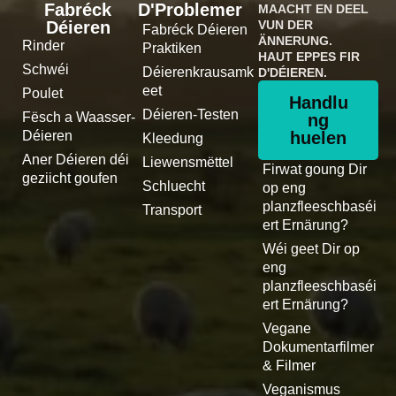
Fabréck
D'Problemer
MAACHT EN DEEL
Déieren
VUN DER
Fabréck Déieren
ÄNNERUNG.
Rinder
Praktiken
HAUT EPPES FIR
Schwéi
Déierenkrausamk
D'DÉIEREN.
eet
Poulet
Handlu
Déieren-Testen
Fësch a Waasser-
ng
Déieren
huelen
Kleedung
Aner Déieren déi
Liewensmëttel
Firwat goung Dir
geziicht goufen
Schluecht
op eng
planzfleeschbaséi
Transport
ert Ernärung?
Wéi geet Dir op
eng
planzfleeschbaséi
ert Ernärung?
Vegane
Dokumentarfilmer
& Filmer
Veganismus