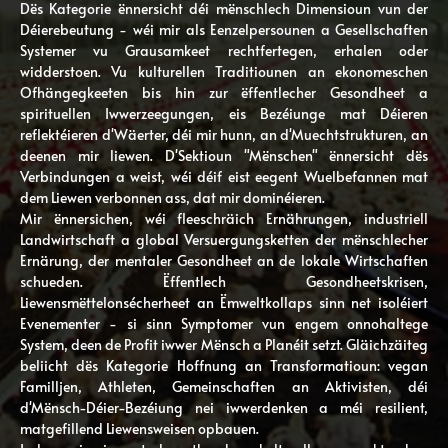
Dës Kategorie ënnersicht déi mënschlech Dimensioun vun der
Déierebeutung - wéi mir als Eenzelpersounen a Gesellschaften
Systemer vu Grausamkeet rechtfertegen, erhalen oder
widderstoen. Vu kulturellen Traditiounen an ekonomeschen
Ofhängegkeeten bis hin zur ëffentlecher Gesondheet a
spirituellen Iwwerzeegungen, eis Bezéiunge mat Déieren
reflektéieren d'Wäerter, déi mir hunn, an d'Muechtstrukturen, an
deenen mir liewen. D'Sektioun "Mënschen" ënnersicht dës
Verbindungen a weist, wéi déif eist eegent Wuelbefannen mat
dem Liewen verbonnen ass, dat mir dominéieren.
Mir ënnersichen, wéi fleeschräich Ernährungen, industriell
Landwirtschaft a global Versuergungsketten der mënschlecher
Ernärung, der mentaler Gesondheet an de lokale Wirtschaften
schueden. Ëffentlech Gesondheetskrisen,
Liewensmëttelonsécherheet an Ëmweltkollaps sinn net isoléiert
Evenementer - si sinn Symptomer vun engem onnohaltege
System, deen de Profit iwwer Mënsch a Planéit setzt. Gläichzäiteg
beliicht dës Kategorie Hoffnung an Transformatioun: vegan
Familljen, Athleten, Gemeinschaften an Aktivisten, déi
d'Mënsch-Déier-Bezéiung nei iwwerdenken a méi resilient,
matgefillend Liewensweisen opbauen.