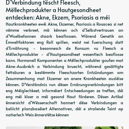
D'Verbindung tëscht Fleesch,
Mëllechprodukter a Hautgesondheet
entdecken: Akne, Ekzem, Psoriasis a méi
Hautkrankheeten ewéi Akne, Ekzemer, Psoriasis a Rosacea si net
nëmme verbreet, mä kënnen och d'Selbstvertrauen an
d'Wuelbefannen staark beaflossen. Wärend Genetik an
Ëmweltfaktoren eng Roll spillen, weist nei Fuerschung datt
d'Ernährung - besonnesch de Konsum vu Fleesch a
Mëllechprodukter - d'Hautgesondheet wesentlech beaflosse
kann. Hormonell Komponenten a Mëllechprodukter goufen mat
Akne-Ausbréch a Verbindung bruecht, während gesättigte
Fettsäuren a bestëmmte Fleeschzorten Entzündungen am
Zesummenhang mat Ekzemer an anere Krankheeten ausléise
kënnen. D'Verständnis vun dësen Ernärungsverbindungen bitt
eng Méiglechkeet, informéiert Entscheedungen ze treffen, déi
eng méi kloer a méi gesond Haut förderen. Dësen Artikel
ënnersicht d'Wëssenschaft hannert dëse Verbindungen a
beliicht planzbaséiert Alternativen, déi e stralende Teint op
natierlech Weis ënnerstëtze kënnen