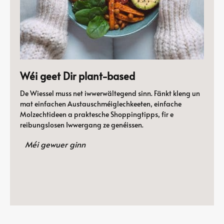
Wéi geet Dir plant-based
De Wiessel muss net iwwerwältegend sinn. Fänkt kleng un
mat einfachen Austauschméiglechkeeten, einfache
Molzechtideen a praktesche Shoppingtipps, fir e
reibungslosen Iwwergang ze genéissen.
Méi gewuer ginn