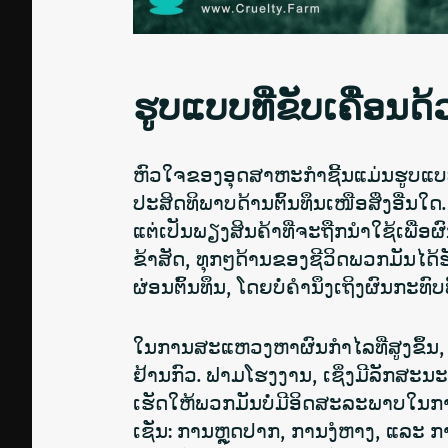
ຮູບແບບທີ່ຂັບເຄື່ອນ
ຫົວໃຈຂອງອຸດສາຫະກຳຊີ້ນແມ່ນຮູບແບບທ
ປະສິດທິພາບດ້ານຕົ້ນທຶນເໜືອສິ່ງອື່ນໃດ. 
ແຕ່ເປັນພຽງສິນຄ້າທີ່ຈະຖືກນຳໃຊ້ເພື່
ຂ້າສັດ, ທຸກໆດ້ານຂອງຊີວິດພວກມັນໄດ້
ຜ່ອນຕົ້ນທຶນ, ໂດຍບໍ່ຄຳນຶງເຖິງຜົນກະທ
ໃນການສະແຫວງຫາຜົນກຳໄລທີ່ສູງຂຶ້ນ,
ຢ້ານກົວ. ຟາມໂຮງງານ, ເຊິ່ງມີລັກສະນະ
ເຮັດໃຫ້ພວກມັນບໍ່ມີອິດສະລະພາບໃນ
ເຊັ່ນ: ການຫຼຸດປາກ, ການງໍຫາງ, ແລະ