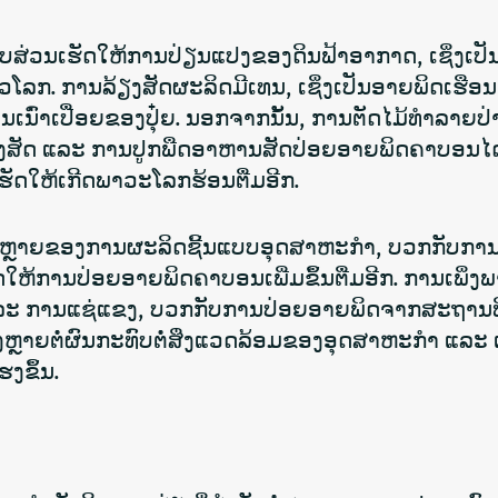
ອບສ່ວນເຮັດໃຫ້ການປ່ຽນແປງຂອງດິນຟ້າອາກາດ, ເຊິ່ງເປ
່ວໂລກ
. ການລ້ຽງສັດຜະລິດມີເທນ, ເຊິ່ງເປັນອາຍພິດເຮືອນແ
ນົ່າເປື່ອຍຂອງປຸ໋ຍ. ນອກຈາກນັ້ນ, ການຕັດໄມ້ທຳລາຍປ່າທ
້ຽງສັດ ແລະ ການປູກພືດອາຫານສັດປ່ອຍອາຍພິດຄາບອນ
ທີ່ເຮັດໃຫ້ເກີດພາວະໂລກຮ້ອນຕື່ມອີກ.
ານຫຼາຍຂອງການຜະລິດຊີ້ນແບບອຸດສາຫະກຳ, ບວກກັບການຂ
ດໃຫ້ການປ່ອຍອາຍພິດຄາບອນເພີ່ມຂຶ້ນຕື່ມອີກ. ການເພິ່
 ແລະ ການແຊ່ແຂງ, ບວກກັບການປ່ອຍອາຍພິດຈາກສະຖານທີ່
ຫຼາຍຕໍ່ຜົນກະທົບຕໍ່ສິ່ງແວດລ້ອມຂອງອຸດສາຫະກໍາ ແລະ 
ງຂຶ້ນ.