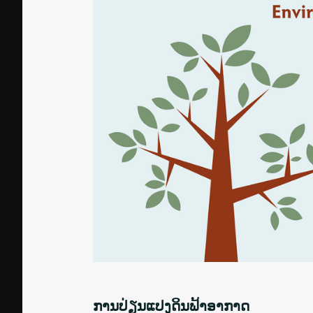
ການປ່ຽນແປງດິນຟ້າອາກາດ