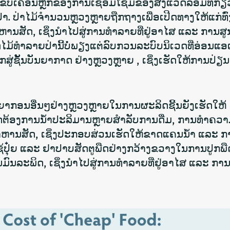
ຂັບເຄື່ອນຫຼັກຂອງການເຊື່ອມໂຊມຂອງສິ່ງແວດລ້ອມທີ່ກ່ຽ
. ປ່າໄມ້ຈຳນວນຫຼວງຫຼາຍຖືກຖາງເພື່ອເປີດທາງໃຫ້ແກ່ທົ
າຫານສັດ, ເຊິ່ງນຳໄປສູ່ການທຳລາຍທີ່ຢູ່ອາໄສ ແລະ ການສ
ທຳລາຍປ່ານີ້ບໍ່ພຽງແຕ່ລົບກວນລະບົບນິເວດທີ່ອ່ອນແອເທົ
ສູ່ຊັ້ນບັນຍາກາດ
ຢ່າງຫຼວງຫຼາຍ
, ເຊິ່ງເຮັດໃຫ້ການປ່ຽ
ພະຍາກອນອື່ນໆຢ່າງຫຼວງຫຼາຍໃນການຜະລິດຊີ້ນຍັງເຮັດໃຫ້
ຽງສັດຕ້ອງການນ້ຳປະລິມານຫຼາຍສຳລັບການດື່ມ, ການທຳຄວ
ນສັດ, ເຊິ່ງປະກອບສ່ວນເຮັດໃຫ້ຂາດແຄນນ້ຳ ແລະ ການ
ໃຊ້ປຸ໋ຍ ແລະ ຢາປາບສັດຕູພືດຢ່າງກວ້າງຂວາງໃນການປູກພື
ມົນລະພິດ, ເຊິ່ງນຳໄປສູ່ການທຳລາຍທີ່ຢູ່ອາໄສ ແລະ ການ