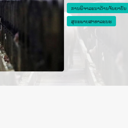
ການພິຈາລະນາດ້ານຈັນຍາບັນ
ສຸຂະພາບສາທາລະນະ