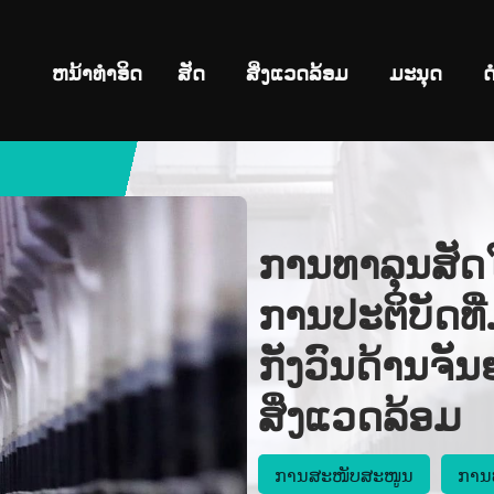
ຫນ້າທໍາອິດ
ສັດ
ສິ່ງແວດລ້ອມ
ມະນຸດ
ດ
ການທາລຸນສັດໃ
ການປະຕິບັດທີ່
ກັງວົນດ້ານຈັນ
ສິ່ງແວດລ້ອມ
ການສະໜັບສະໜູນ
ການ