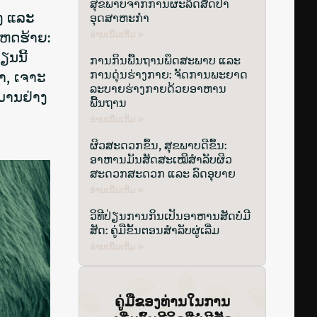
ສຸຂພາບຈາກການຜະລິດສັດປ່າ
ງ ແລະ
ອຸດສາຫະກຳ
່ໂຫດຮ້າຍ:
ອ່ານເພີ່ມເຕີມ »
ຽນນີ້
ການກິນພື້ນຖານພຶດສະພາບ ແລະ
ການດຸ່ນຮ່າງກາຍ: ຈັດການພະຍາດ
າ, ເຈາະ
ລະບາຍຮ່າງກາຍດ້ວຍອາຫານ
ມານຢ່າງ
ພື້ນຖານ
ອ່ານເພີ່ມເຕີມ »
ຜິວສະດວກຂຶ້ນ, ສຸຂພາບດີຂຶ້ນ:
ອາຫານມັນສັດສະເໝີສຳລັບຜິວ
ສະດວກສະດວກ ແລະ ລົດອຸບາຍ
ອ່ານເພີ່ມເຕີມ »
ວິທີປ່ຽນການກິນເປັນອາຫານສັດບໍ່ມີ
ສັດ: ຄູ່ມືຂັ້ນຕອນສຳລັບຜູ່ເລີ່ມ
ອ່ານເພີ່ມເຕີມ »
ຄູ່ມືຂອງທ່ານໃນການ