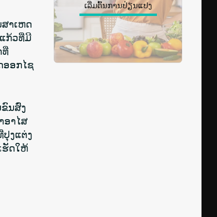
ເລີ່ມຕົ້ນການປ່ຽນແປງ
ັນສາເຫດ
ກ້ວທີ່ມີ
ີ່
ໄດອອກໄຊ
ົນສົ່ງ
ງພາອາໄສ
ປຸງແຕ່ງ
ເຮັດໃຫ້