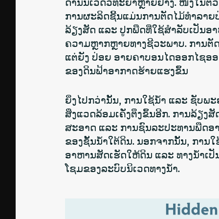
ດ້ານນິເວດວິທະຍາຫຼາຍຢ່າງ. ໜຶ່ງໃນຕົວ
ການຜະລິດຊີ້ນແມ່ນການຕັດໄມ້ທຳລາຍປ່າ
ລ້ຽງສັດ ແລະ ປູກພືດທີ່ໃຊ້ສຳລັບເປັນອ
ຄວາມຫຼາກຫຼາຍທາງຊີວະພາບ. ການຕັດໄມ້
ແຕ່ຍັງ ປ່ອຍ ອາຍຄາບອນໄດອອກໄຊອອກ
ຂອງດິນຟ້າອາກາດຮ້າຍແຮງຂຶ້ນ
ຍິ່ງໄປກວ່ານັ້ນ, ການໃຊ້ນ້ຳ ແລະ ຊັບ
ສິ່ງແວດລ້ອມເຄັ່ງຕຶງຂຶ້ນອີກ. ການລ້
ສະອາດ ແລະ ການຊົນລະປະທານພືດອາຫາ
ຂອງຊັ້ນນ້ຳໃຕ້ດິນ. ນອກຈາກນັ້ນ, ການ
ອາຫານສັດເຮັດໃຫ້ດິນ ແລະ ທາງນ້ຳເປັນ
ໂຊມຂອງລະບົບນິເວດທາງນ້ຳ.