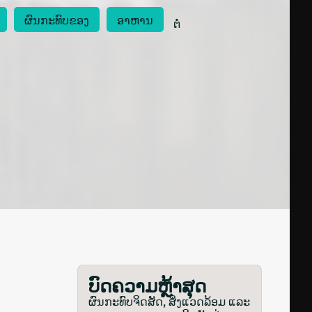
ຜົນກະທົບຂອງ
ອາຫານ
 ຕໍ່ 
ບົດຄວາມຫຼ້າສຸດ
ຜົນກະທົບຈິດສັດ, ສິ່ງແວດລ້ອມ ແລະ