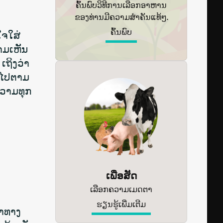
ຄົ້ນພົບວິທີການເລືອກອາຫານ
ຂອງທ່ານມີຄວາມສຳຄັນແທ້ໆ.
ຄົ້ນພົບ
ໃຈໃສ່
າມເຫັນ
ເຖິງວ່າ
ັນໄປຕາມ
ຄວາມທຸກ
ເພື່ອສັດ
ເລືອກຄວາມເມດຕາ
ຮຽນຮູ້ເພີ່ມເຕີມ
ຫາທາງ