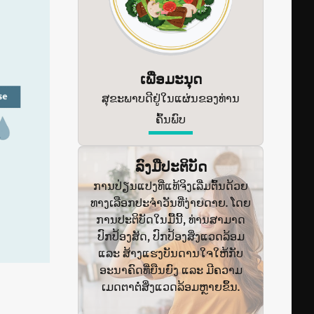
ເພື່ອມະນຸດ
ສຸຂະພາບດີຢູ່ໃນແຜ່ນຂອງທ່ານ
ຄົ້ນພົບ
ລົງມືປະຕິບັດ
ການປ່ຽນແປງທີ່ແທ້ຈິງເລີ່ມຕົ້ນດ້ວຍ
ທາງເລືອກປະຈຳວັນທີ່ງ່າຍດາຍ. ໂດຍ
ການປະຕິບັດໃນມື້ນີ້, ທ່ານສາມາດ
ປົກປ້ອງສັດ, ປົກປ້ອງສິ່ງແວດລ້ອມ
ແລະ ສ້າງແຮງບັນດານໃຈໃຫ້ກັບ
ອະນາຄົດທີ່ຍືນຍົງ ແລະ ມີຄວາມ
ເມດຕາຕໍ່ສິ່ງແວດລ້ອມຫຼາຍຂຶ້ນ.