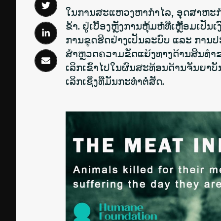
ໃນການສະແຫວງຫາກຳໄລ, ອຸດສາຫະກຳຊີ
ຂ້າ. ຢູ່ເບື້ອງຫຼັງການຫຸ້ມຫໍ່ທີ່ເຫຼື
ການຂູດຮີດຢ່າງເປັນລະບົບ ແລະ ການປະຕິບັ
ສຳຫຼວດຄວາມຂັດແຍ້ງທາງດ້ານສິນທຳ
ເລິກເຂົ້າໄປໃນຜົນສະທ້ອນດ້ານຈັນຍ
ເລິກເຊິ່ງທີ່ມັນກະທຳຕໍ່ສັດ.