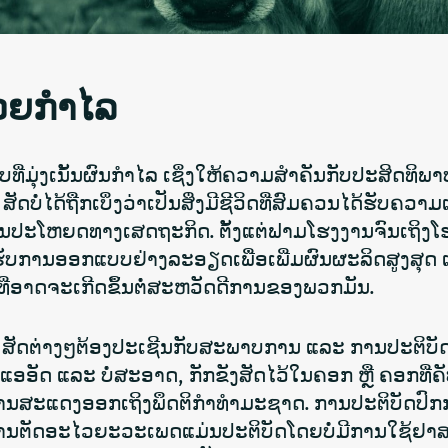
ດ້ວຍກຳໄລ
ີ່ມຸ່ງເນັ້ນຜົນກຳໄລ ເຊິ່ງໃຫ້ຄວາມສຳຄັນກັບປະສິດທິພ
ສັດບໍ່ໄດ້ຖືກເບິ່ງວ່າເປັນສິ່ງມີຊີວິດທີ່ສົມຄວນໄດ້ຮັບຄວາ
ອຜົນປະໂຫຍດທາງເສດຖະກິດ. ຕັ້ງແຕ່ຟາມໂຮງງານຈົນເຖິງໂ
ຮັບການອອກແບບຢ່າງລະອຽດເພື່ອເພີ່ມຜົນຜະລິດສູງສຸດ 
ົບທີ່ອາດຈະເກີດຂຶ້ນຕໍ່ສະຫວັດດີການຂອງພວກມັນ.
 ສັດຕ່າງໆຕ້ອງປະເຊີນກັບສະພາບການ ແລະ ການປະຕິບັດທ
ແອອັດ ແລະ ບໍ່ສະອາດ, ກັກຂັງສັດໄວ້ໃນຄອກ ຫຼື ຄອກທີ່
ການສະແດງອອກເຖິງພຶດຕິກຳທຳມະຊາດ. ການປະຕິບັດປົກ
 ການຕັດອະໄວຍະວະເພດແມ່ນປະຕິບັດໂດຍບໍ່ມີການໃຊ້ຢາສ