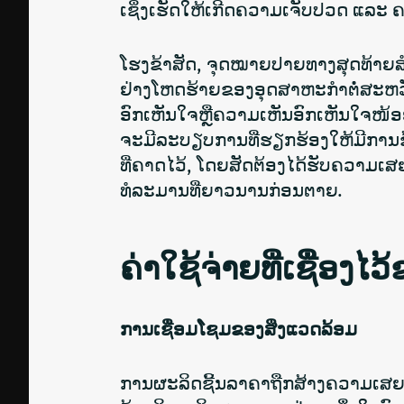
ເຊິ່ງເຮັດໃຫ້ເກີດຄວາມເຈັບປວດ ແລະ ຄວ
ໂຮງຂ້າສັດ, ຈຸດໝາຍປາຍທາງສຸດທ້າຍສຳ
ຢ່າງໂຫດຮ້າຍຂອງອຸດສາຫະກຳຕໍ່ສະຫວັດດ
ອົກເຫັນໃຈຫຼືຄວາມເຫັນອົກເຫັນໃຈໜ້ອຍ
ຈະມີລະບຽບການທີ່ຮຽກຮ້ອງໃຫ້ມີການຂ້
ທີ່ຄາດໄວ້, ໂດຍສັດຕ້ອງໄດ້ຮັບຄວາມ
ທໍລະມານທີ່ຍາວນານກ່ອນຕາຍ.
ຄ່າໃຊ້ຈ່າຍທີ່ເຊື່ອງໄ
ການເຊື່ອມໂຊມຂອງສິ່ງແວດລ້ອມ
ການຜະລິດຊີ້ນລາຄາຖືກສ້າງຄວາມເສຍຫ