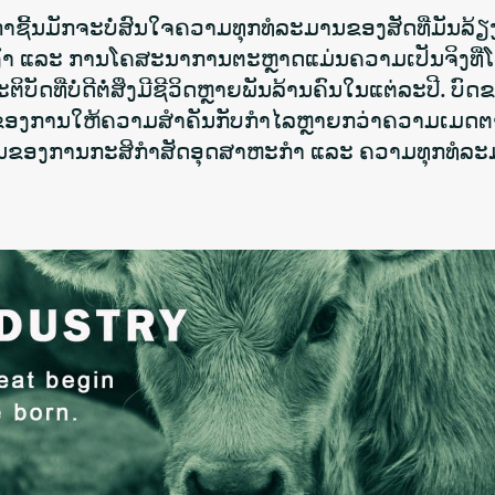
້ນມັກຈະບໍ່ສົນໃຈຄວາມທຸກທໍລະມານຂອງສັດທີ່ມັນລ້ຽ
້ອມເປັນເງົາ ແລະ ການໂຄສະນາການຕະຫຼາດແມ່ນຄວາມເປັນຈິງທີ
ດທີ່ບໍ່ດີຕໍ່ສິ່ງມີຊີວິດຫຼາຍພັນລ້ານຄົນໃນແຕ່ລະປີ. ບົດຂ
ຂອງການໃຫ້ຄວາມສຳຄັນກັບກຳໄລຫຼາຍກວ່າຄວາມເມດຕ
າບັນຂອງການກະສິກຳສັດອຸດສາຫະກຳ ແລະ ຄວາມທຸກທໍລະ