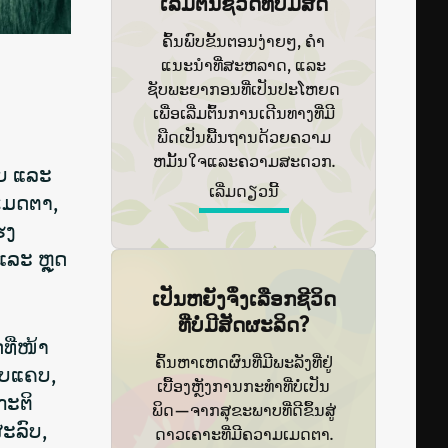
ເລີ່ມຕົ້ນຊີວິດທີ່ບໍ່ມີສັດ
ຄົ້ນພົບຂັ້ນຕອນງ່າຍໆ, ຄໍາ
ແນະນໍາທີ່ສະຫລາດ, ແລະ
ຊັບພະຍາກອນທີ່ເປັນປະໂຫຍດ
ເພື່ອເລີ່ມຕົ້ນການເດີນທາງທີ່ມີ
ພືດເປັນພື້ນຖານດ້ວຍຄວາມ
ຫມັ້ນໃຈແລະຄວາມສະດວກ.
າບ ແລະ
ເລີ່ມດຽວນີ້
ມເມດຕາ,
ຮງ
ແລະ ຫຼຸດ
ເປັນຫຍັງຈຶ່ງເລືອກຊີວິດ
ທີ່ບໍ່ມີສັດຜະລິດ?
ີ່ໜ້າ
ຄົ້ນຫາເຫດຜົນທີ່ມີພະລັງທີ່ຢູ່
ຄັບແຄບ,
ເບື້ອງຫຼັງການກະທຳທີ່ບໍ່ເປັນ
ກະຕິ
ພິດ—ຈາກສຸຂະພາບທີ່ດີຂຶ້ນສູ່
ະລົບ,
ດາວເຄາະທີ່ມີຄວາມເມດຕາ.