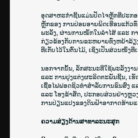
ອຸດສາຫະກຳຊີ້ນແມ່ນປັດໄຈຫຼັກທີ່ປະກ
ຫຼັກຂອງ
ການປ່ອຍອາຍພິດເຮືອນແກ້ວທົ
ພະລັງ, ຜ່ານການໝັກໃນລຳໄສ້ ແລະ ການເ
ກ່ຽວຂ້ອງກັບການຂະຫຍາຍທົ່ງຫຍ້າລ
ທີ່ເກັບໄວ້ໃນຕົ້ນໄມ້, ເຊິ່ງເປັນສ່ວນໜຶ່ງ
ນອກຈາກນັ້ນ, ລັກສະນະທີ່ໃຊ້ພະລັງງ
ແລະ ການປຸງແຕ່ງຜະລິດຕະພັນຊີ້ນ, ເຮັ
ເຊື້ອໄຟຟອດຊິວທໍາສໍາລັບການຂົນສົ່ງ
ແລະ ໂຮງຂ້າສັດ, ປະກອບສ່ວນຢ່າງຫຼວງ
ການປ່ຽນແປງຂອງດິນຟ້າອາກາດຮ້າຍແຮ
ຄວາມສ່ຽງດ້ານສາທາລະນະສຸກ