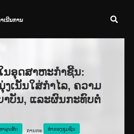
ໍາເນີນການ
ນອຸດສາຫະກໍາຊີ້ນ:
ມຸ່ງເນັ້ນໃສ່ກໍາໄລ, ຄວາມ
ຍາບັນ, ແລະຜົນກະທົບຕໍ່
ທາລຸນສັດ
ທຳຂອງຊຸມຊົນ
 ການກະ 