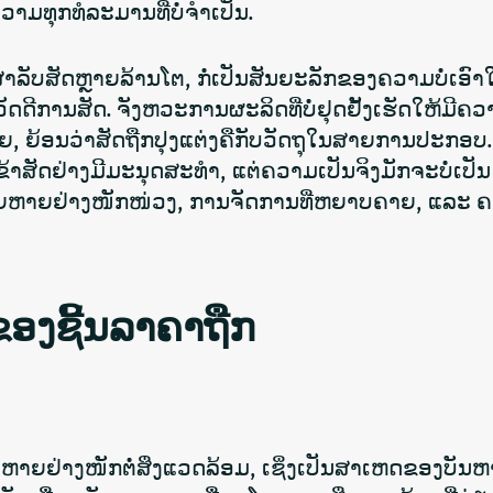
າມທຸກທໍລະມານທີ່ບໍ່ຈຳເປັນ.
ລັບສັດຫຼາຍລ້ານໂຕ, ກໍ່ເປັນສັນຍະລັກຂອງຄວາມບໍ່ເອົາ
ີການສັດ. ຈັງຫວະການຜະລິດທີ່ບໍ່ຢຸດຢັ້ງເຮັດໃຫ້ມີຄວ
, ຍ້ອນວ່າສັດຖືກປຸງແຕ່ງຄືກັບວັດຖຸໃນສາຍການປະກອບ. 
າສັດຢ່າງມີມະນຸດສະທຳ, ແຕ່ຄວາມເປັນຈິງມັກຈະບໍ່ເປ
ເສຍຫາຍຢ່າງໜັກໜ່ວງ, ການຈັດການທີ່ຫຍາບຄາຍ, ແລະ 
ວ້ຂອງຊີ້ນລາຄາຖືກ
າຍຢ່າງໜັກຕໍ່ສິ່ງແວດລ້ອມ, ເຊິ່ງເປັນສາເຫດຂອງບັນ