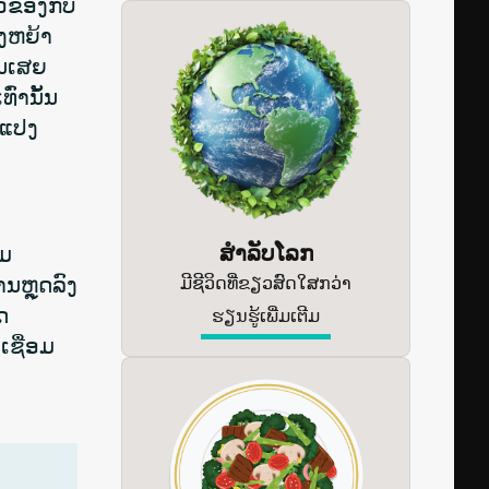
ວຂ້ອງກັບ
່ງຫຍ້າ
ູນເສຍ
່ານັ້ນ
ນແປງ
ສໍາລັບໂລກ
າມ
ຫຼຸດລົງ
ມີຊີວິດທີ່ຂຽວສົດໃສກວ່າ
ດ
ຮຽນຮູ້ເພີ່ມເຕີມ
ເຊື່ອມ