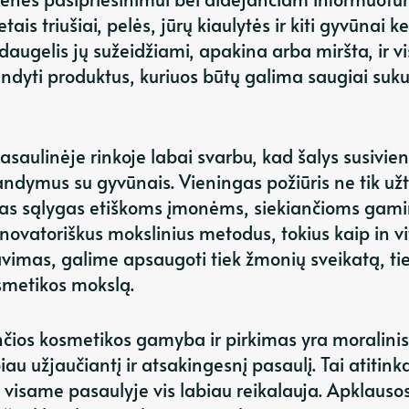
is triušiai, pelės, jūrų kiaulytės ir kiti gyvūnai k
augelis jų sužeidžiami, apakina arba miršta, ir vi
dyti produktus, kuriuos būtų galima saugiai suku
pasaulinėje rinkoje labai svarbu, kad šalys susivie
dymus su gyvūnais. Vieningas požiūris ne tik užt
ias sąlygas etiškoms įmonėms, siekiančioms gami
ovatoriškus mokslinius metodus, tokius kaip in vi
vimas, galime apsaugoti tiek žmonių sveikatą, ti
osmetikos mokslą.
inčios kosmetikos gamyba ir pirkimas yra moralinis
au užjaučiantį ir atsakingesnį pasaulį. Tai atitink
i visame pasaulyje vis labiau reikalauja. Apklauso