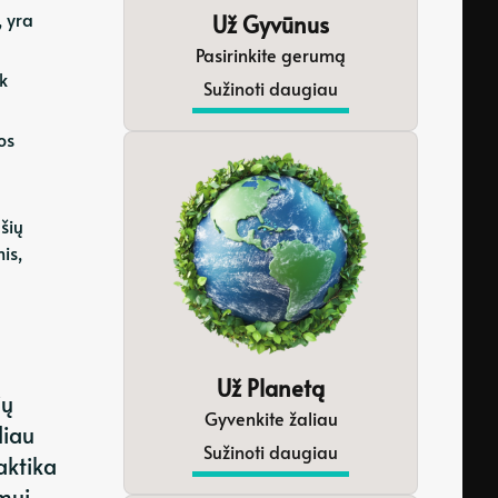
 yra
Už Gyvūnus
Pasirinkite gerumą
k
Sužinoti daugiau
os
šių
is,
Už Planetą
ių
Gyvenkite žaliau
liau
Sužinoti daugiau
aktika
mui