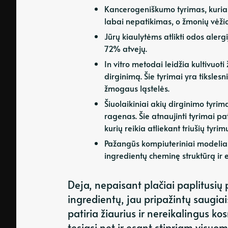
Kancerogeniškumo tyrimas, kur
labai nepatikimas, o žmonių vėžio
Jūrų kiaulytėms atlikti odos alerg
72% atvejų.
In vitro metodai leidžia kultivuot
dirginimą. Šie tyrimai yra tiksles
žmogaus ląstelės.
Šiuolaikiniai akių dirginimo tyrim
ragenas. Šie atnaujinti tyrimai pa
kurių reikia atliekant triušių tyri
Pažangūs kompiuteriniai modelia
ingredientų cheminę struktūrą ir 
Deja, nepaisant plačiai paplitusi
ingredientų, jau pripažintų saugia
patiria žiaurius ir nereikalingus 
tęsiasi net ir esant stipriam visu