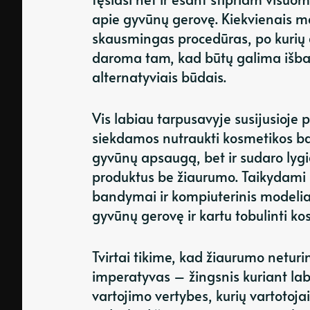
apie gyvūnų gerovę. Kiekvienais meta
skausmingas procedūras, po kurių d
daroma tam, kad būtų galima išban
alternatyviais būdais.
Vis labiau tarpusavyje susijusioje 
siekdamos nutraukti kosmetikos ban
gyvūnų apsaugą, bet ir sudaro lyg
produktus be žiaurumo. Taikydami n
bandymai ir kompiuterinis modelia
gyvūnų gerovę ir kartu tobulinti k
Tvirtai tikime, kad žiaurumo netur
imperatyvas – žingsnis kuriant labi
vartojimo vertybes, kurių vartotoja