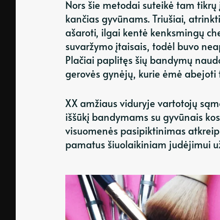
Nors šie metodai suteikė tam tikrų
kančias gyvūnams. Triušiai, atrink
ašaroti, ilgai kentė kenksmingų ch
suvaržymo įtaisais, todėl buvo ne
Plačiai paplitęs šių bandymų naudo
gerovės gynėjų, kurie ėmė abejoti t
XX amžiaus viduryje vartotojų są
iššūkį bandymams su gyvūnais kosm
visuomenės pasipiktinimas atkreip
pamatus šiuolaikiniam judėjimui 