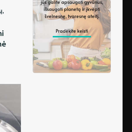
jūs galite apsaugoti gyvūnus,
išsaugoti planetą ir įkvėpti
ų,
švelnesnę, tvaresnę ateitį.
i
Pradėkite keisti
nė