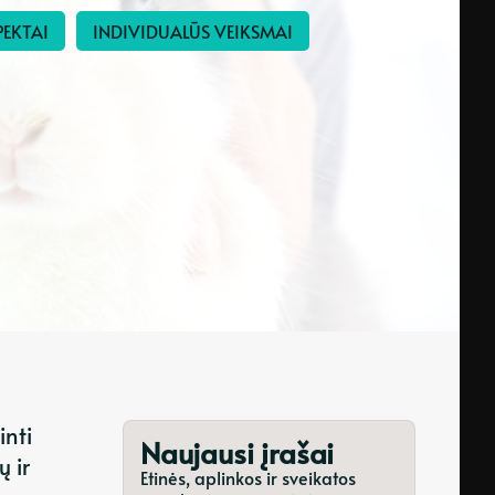
PEKTAI
INDIVIDUALŪS VEIKSMAI
inti
Naujausi įrašai
ų ir
Etinės, aplinkos ir sveikatos