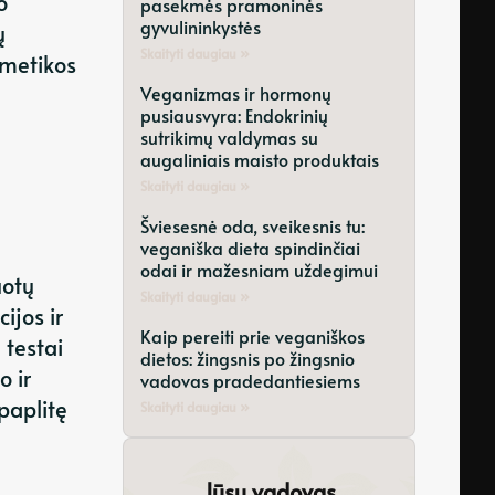
o
pasekmės pramoninės
gyvulininkystės
ų
Skaityti daugiau »
smetikos
Veganizmas ir hormonų
pusiausvyra: Endokrinių
sutrikimų valdymas su
augaliniais maisto produktais
Skaityti daugiau »
Šviesesnė oda, sveikesnis tu:
veganiška dieta spindinčiai
odai ir mažesniam uždegimui
uotų
Skaityti daugiau »
ijos ir
Kaip pereiti prie veganiškos
 testai
dietos: žingsnis po žingsnio
o ir
vadovas pradedantiesiems
paplitę
Skaityti daugiau »
Jūsų vadovas