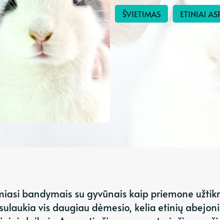
ŠVIETIMAS
ETINIAI AS
iasi bandymais su gyvūnais kaip priemone užtikr
sulaukia vis daugiau dėmesio, kelia etinių abejoni