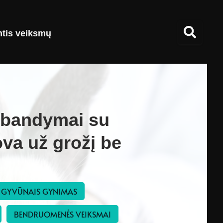
mtis veiksmų
 bandymai su
va už grožį be
 GYVŪNAIS GYNIMAS
BENDRUOMENĖS VEIKSMAI