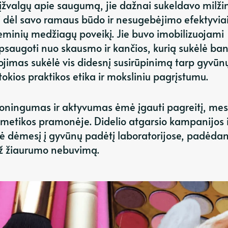
 įžvalgų apie saugumą, jie dažnai sukeldavo milži
ti dėl savo ramaus būdo ir nesugebėjimo efektyvia
eminių medžiagų poveikį. Jie buvo imobilizuojami
apsaugoti nuo skausmo ir kančios, kurią sukėlė ba
jimas sukėlė vis didesnį susirūpinimą tarp gyvūn
okios praktikos etika ir moksliniu pagrįstumu.
moningumas ir aktyvumas ėmė įgauti pagreitį, me
etikos pramonėje. Didelio atgarsio kampanijos i
ė dėmesį į gyvūnų padėtį laboratorijose, padėda
už žiaurumo nebuvimą.