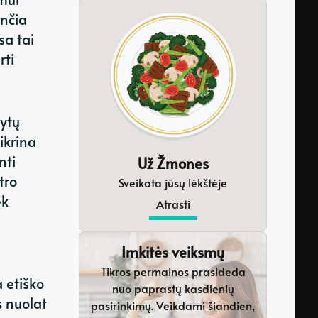
enčia
sa tai
rti
nytų
ikrina
nti
Už Žmones
tro
Sveikata jūsų lėkštėje
ek
Atrasti
Imkitės veiksmų
Tikros permainos prasideda
a etiško
nuo paprastų kasdienių
s nuolat
pasirinkimų. Veikdami šiandien,