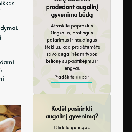
niškas
pradedant augalinį
i
gyvenimo būdą
Atraskite paprastus
ndymai.
žingsnius, protingus
ų
patarimus ir naudingus
išteklius, kad pradėtumėte
savo augalinės mitybos
kelionę su pasitikėjimu ir
sdami
lengvai.
r
Pradėkite dabar
mi
Kodėl pasirinkti
augalinį gyvenimą?
Ištirkite galingas