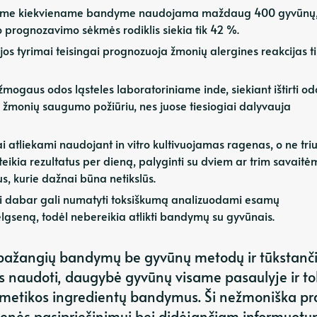
iame kiekviename bandyme naudojama maždaug 400 gyvūnų,
 prognozavimo sėkmės rodiklis siekia tik 42 %.
ijos tyrimai teisingai prognozuoja žmonių alergines reakcijas ti
i žmogaus odos ląsteles laboratoriniame inde, siekiant ištirti od
ni žmonių saugumo požiūriu, nes juose tiesiogiai dalyvauja
ai atliekami naudojant in vitro kultivuojamas ragenas, o ne triu
teikia rezultatus per dieną, palyginti su dviem ar trim savaitėm
mus, kurie dažnai būna netikslūs.
i dabar gali numatyti toksiškumą analizuodami esamų
elgseną, todėl nebereikia atlikti bandymų su gyvūnais.
ų pažangių bandymų be gyvūnų metodų ir tūkstanč
is naudoti, daugybė gyvūnų visame pasaulyje ir to
kosmetikos ingredientų bandymus. Ši nežmoniška pr
omenės pasipriešinimui bei didėjančiam informuotu