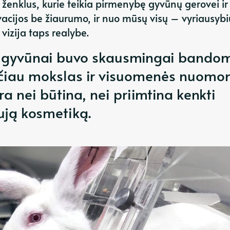
 ženklus, kurie teikia pirmenybę gyvūnų gerovei ir
vacijos be žiaurumo, ir nuo mūsų visų – vyriausybi
vizija taps realybe.
 gyvūnai buvo skausmingai bandom
ačiau mokslas ir visuomenės nuomo
ėra nei būtina, nei priimtina kenkti
ją kosmetiką.