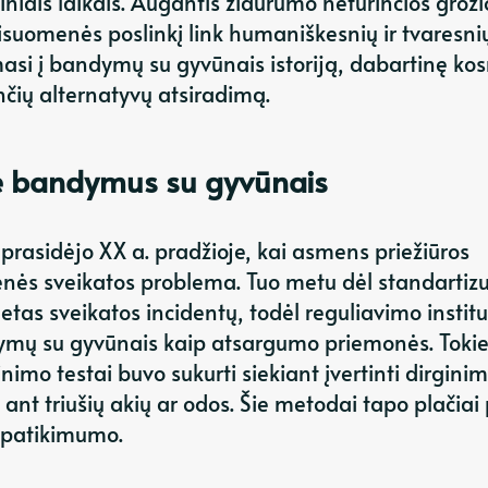
iniais laikais. Augantis žiaurumo neturinčios groži
suomenės poslinkį link humaniškesnių ir tvaresni
masi į bandymų su gyvūnais istoriją, dabartinę ko
nčių alternatyvų atsiradimą.
ie bandymus su gyvūnais
rasidėjo XX a. pradžioje, kai asmens priežiūros
ės sveikatos problema. Tuo metu dėl standartiz
tas sveikatos incidentų, todėl reguliavimo instituc
ymų su gyvūnais kaip atsargumo priemonės. Tokie
nimo testai buvo sukurti siekiant įvertinti dirginim
nt triušių akių ar odos. Šie metodai tapo plačiai 
 patikimumo.