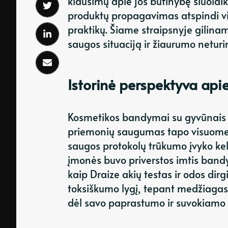
klausimų apie jos būtinybę šiuolaik
produktų propagavimas atspindi vi
praktikų. Šiame straipsnyje gilina
saugos situaciją ir žiaurumo neturi
Istorinė perspektyva ap
Kosmetikos bandymai su gyvūnais p
priemonių saugumas tapo visuomen
saugos protokolų trūkumo įvyko kele
įmonės buvo priverstos imtis band
kaip Draize akių testas ir odos dirgi
toksiškumo lygį, tepant medžiagas a
dėl savo paprastumo ir suvokiamo