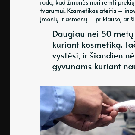
rodo, kad žmonės nori remti prekių
tvarumui. Kosmetikos ateitis – ino
įmonių ir asmenų – priklauso, ar ši 
Daugiau nei 50 metų
kuriant kosmetiką. T
vystėsi, ir šiandien n
gyvūnams kuriant nau