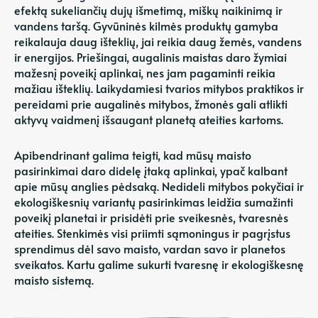
efektą sukeliančių dujų išmetimą, miškų naikinimą ir
vandens taršą. Gyvūninės kilmės produktų gamyba
reikalauja daug išteklių, jai reikia daug žemės, vandens
ir energijos. Priešingai, augalinis maistas daro žymiai
mažesnį poveikį aplinkai, nes jam pagaminti reikia
mažiau išteklių. Laikydamiesi tvarios mitybos praktikos ir
pereidami prie augalinės mitybos, žmonės gali atlikti
aktyvų vaidmenį išsaugant planetą ateities kartoms.
Apibendrinant galima teigti, kad mūsų maisto
pasirinkimai daro didelę įtaką aplinkai, ypač kalbant
apie mūsų anglies pėdsaką. Nedideli mitybos pokyčiai ir
ekologiškesnių variantų pasirinkimas leidžia sumažinti
poveikį planetai ir prisidėti prie sveikesnės, tvaresnės
ateities. Stenkimės visi priimti sąmoningus ir pagrįstus
sprendimus dėl savo maisto, vardan savo ir planetos
sveikatos. Kartu galime sukurti tvaresnę ir ekologiškesnę
maisto sistemą.