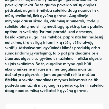
poveikį aplinkai. Be teigiamo poveikio mūsų anglies
pėdsakui, augalinė mityba suteikia daug naudos tiek
mūsų sveikatai, tiek gyvūnų gerovei. Augalinėje
mityboje gausu skaidulų, vitaminų ir mineralų, todėl ji
suteikia platų maistinių medžiagų spektrą, kuris palaiko
optimalią sveikatą. Tyrimai parodė, kad asmenys,
besilaikantys augalinės mitybos, paprastai turi mažesnį
nutukimo, širdies ligų ir tam tikrų rūšių vėžio atvejų
skaičių. Atsisakydami gyvūninės kilmės produktų arba
sumažindami jų vartojimą, taip pat prisidedame prie
žiauraus elgesio su gyvūnais mažinimo ir etiško elgesio
su jais skatinimo. Be to, augalinė mityba gali būti
ekonomiškesnė ir tvaresnė, nes augalinis maistas
dažnai yra pigesnis ir jam pagaminti reikia mažiau
išteklių. Apskritai augalinės mitybos laikymasis ne tik
padeda sumažinti mūsų anglies pėdsaką, bet ir suteikia
daug naudos mūsų sveikatai ir gyvūnų gerovei.