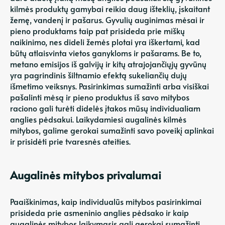
kilmės produktų gamybai reikia daug išteklių, įskaitant
žemę, vandenį ir pašarus. Gyvulių auginimas mėsai ir
pieno produktams taip pat prisideda prie miškų
naikinimo, nes dideli žemės plotai yra iškertami, kad
būtų atlaisvinta vietos ganykloms ir pašarams. Be to,
metano emisijos iš galvijų ir kitų atrajojančiųjų gyvūnų
yra pagrindinis šiltnamio efektą sukeliančių dujų
išmetimo veiksnys. Pasirinkimas sumažinti arba visiškai
pašalinti mėsą ir pieno produktus iš savo mitybos
raciono gali turėti didelės įtakos mūsų individualiam
anglies pėdsakui. Laikydamiesi augalinės kilmės
mitybos, galime gerokai sumažinti savo poveikį aplinkai
ir prisidėti prie tvaresnės ateities.
Augalinės mitybos privalumai
Paaiškinimas, kaip individualūs mitybos pasirinkimai
prisideda prie asmeninio anglies pėdsako ir kaip
augalinės mitybos laikymasis gali gerokai sumažinti