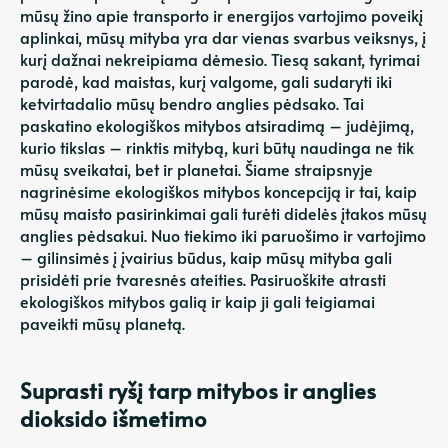
mūsų žino apie transporto ir energijos vartojimo poveikį
aplinkai, mūsų mityba yra dar vienas svarbus veiksnys, į
kurį dažnai nekreipiama dėmesio. Tiesą sakant, tyrimai
parodė, kad maistas, kurį valgome, gali sudaryti iki
ketvirtadalio mūsų bendro anglies pėdsako. Tai
paskatino ekologiškos mitybos atsiradimą – judėjimą,
kurio tikslas – rinktis mitybą, kuri būtų naudinga ne tik
mūsų sveikatai, bet ir planetai. Šiame straipsnyje
nagrinėsime ekologiškos mitybos koncepciją ir tai, kaip
mūsų maisto pasirinkimai gali turėti didelės įtakos mūsų
anglies pėdsakui. Nuo tiekimo iki paruošimo ir vartojimo
– gilinsimės į įvairius būdus, kaip mūsų mityba gali
prisidėti prie tvaresnės ateities. Pasiruoškite atrasti
ekologiškos mitybos galią ir kaip ji gali teigiamai
paveikti mūsų planetą.
Suprasti ryšį tarp mitybos ir anglies
dioksido išmetimo