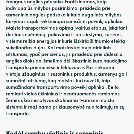
žmogaus anglies pėdsako. Paaiškinamas, kaip
individualūs mitybos pasirinkimai prisideda prie
asmeninio anglies pėdsako ir kaip augalinės mitybos
laikymasis gali reikšmingai sumažinti poveikį aplinkai.
Maisto transportavimas apima įvairius etapus, įskaitant
derliaus nuėmimą, pakavimą ir paskirstymą, kuriems
visiems reikia energijos ir kurie išskiria šiltnamio efektą
sukeliančias dujas. Kai maistas keliauja dideliais
atstumais, ypač per sienas, jis prisideda prie didesnio
anglies dioksido išmetimo dėl iškastinio kuro naudojimo
transporto priemonėse ir lėktuvuose. Pasirinkdami
vietoje užaugintus ir sezoninius produktus, asmenys gali
sumažinti atstumą, kurį maistas turi nuvežti, taip
sumažindami transportavimo poveikį aplinkai. Be to,
remiant vietos ūkininkus ir bendruomenės remiamas
žemės ūkio iniciatyvas skatinama tvaresnė maisto
sistema ir mažinama priklausomybė nuo tolimųjų reisų
transporto.
Kodėl svarbu vietinis ir sezoninis