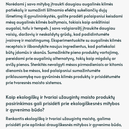
Norėdami į savo mitybą įtraukti daugiau augalinės kilmės
patiekalų ir sumažinti šiltnamio efektą sukeliančių dujų
išmetimą iš gyvulininkystės, galite pradėti palaipsniui keisdami
mėsą augalinės kilmės baltymais, tokiais kaip ankštiniai
augalai, tofu ir tempeh. Į savo valgiaraštį įtraukite daugiau
vaisių, daržovių ir neskaldytų grūdų, kad padidintumėte
įvairovę ir maistingumą. Eksperimentuokite su augalinės kilmės
receptais ir išbandykite naujus ingredientus, kad patiekalai
būtų įdomūs ir skanūs. Sumažinkite pieno produktų vartojimą,
pereidami prie augalinių alternatyvų, tokių kaip migdolų ar
avižų pienas. Stenkitės nevalgyti mėsos pirmadieniais ar kitomis
dienomis be mėsos, kad palaipsniui sumažintumėte
priklausomybę nuo gyvūninės kilmės produktų ir prisidėtumėte
prie tvaresnės maisto sistemos.
Kaip ekologiškų ir tvariai užaugintų maisto produktų
pasirinkimas gali prisidėti prie ekologiškesnės mitybos
ir gyvenimo būdo?
Renkantis ekologišką ir tvariai užaugintą maistą, galima
prisidėti prie aplinkai draugiškesnės mitybos ir gyvenimo būdo,