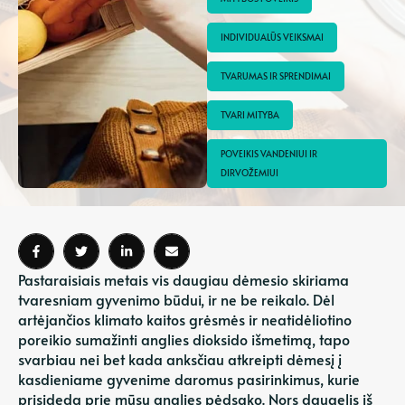
INDIVIDUALŪS VEIKSMAI
TVARUMAS IR SPRENDIMAI
TVARI MITYBA
POVEIKIS VANDENIUI IR 
DIRVOŽEMIUI
Pastaraisiais metais vis daugiau dėmesio skiriama
tvaresniam gyvenimo būdui, ir ne be reikalo. Dėl
artėjančios klimato kaitos grėsmės ir neatidėliotino
poreikio sumažinti anglies dioksido išmetimą, tapo
svarbiau nei bet kada anksčiau atkreipti dėmesį į
kasdieniame gyvenime daromus pasirinkimus, kurie
prisideda prie mūsų anglies pėdsako. Nors daugelis iš