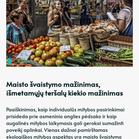
Maisto švaistymo mažinimas,
išmetamųjų teršalų kiekio mažinimas
Paaiškinimas, kaip individualūs mitybos pasirinkimai
prisideda prie asmeninio anglies pėdsako ir kaip
augalinės mitybos laikymasis gali gerokai sumažinti
poveikį aplinkai. Vienas dažnai pamirštamas
ekologiškos mitybos aspektas yra maisto švaistymo