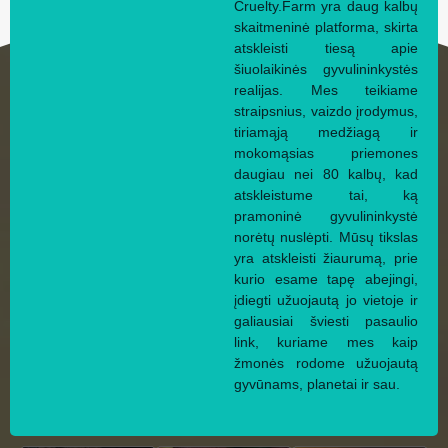
Cruelty.Farm yra daug kalbų
skaitmeninė platforma, skirta
atskleisti tiesą apie
šiuolaikinės gyvulininkystės
realijas. Mes teikiame
straipsnius, vaizdo įrodymus,
tiriamąją medžiagą ir
mokomąsias priemones
daugiau nei 80 kalbų, kad
atskleistume tai, ką
pramoninė gyvulininkystė
norėtų nuslėpti. Mūsų tikslas
yra atskleisti žiaurumą, prie
kurio esame tapę abejingi,
įdiegti užuojautą jo vietoje ir
galiausiai šviesti pasaulio
link, kuriame mes kaip
žmonės rodome užuojautą
gyvūnams, planetai ir sau.