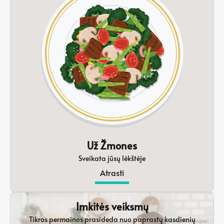
Už Žmones
Sveikata jūsų lėkštėje
Atrasti
Imkitės veiksmų
Tikros permainos prasideda nuo paprastų kasdienių