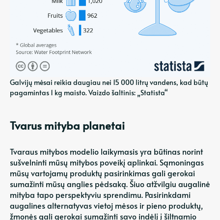
Galvijų mėsai reikia daugiau nei 15 000 litrų vandens, kad būtų
pagamintas 1 kg maisto. Vaizdo šaltinis: „Statista“
Tvarus mityba planetai
Tvaraus mitybos modelio laikymasis yra būtinas norint
sušvelninti mūsų mitybos poveikį aplinkai. Sąmoningas
mūsų vartojamų produktų pasirinkimas gali gerokai
sumažinti mūsų anglies pėdsaką. Šiuo atžvilgiu augalinė
mityba tapo perspektyviu sprendimu. Pasirinkdami
augalines alternatyvas vietoj mėsos ir pieno produktų,
žmonės gali gerokai sumažinti savo indėlį į šiltnamio