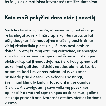
teršalų kiekio mažinimo ir tvaresnės ateities skatinimo.
Kaip maži pokyčiai daro didelį poveikį
Nedideli kasdienių įpročių ir pasirinkimų pokyčiai gali
reikšmingai paveikti mūsų aplinką. Nesvarbu, ar tai
būtų daugkartinio naudojimo maišelių pasirinkimas
vietoj vienkartinių plastikinių, ėjimas pėsčiomis ar
dviračiu vietoj trumpų atstumų vairavimo, ar energijos
suvartojimo mažinimas išjungiant šviesas ir atjungiant
elektroniką, kai ji nenaudojama, šie, atrodytų, nedideli
pakeitimai gali duoti didelės naudos planetai. Svarbu
prisiminti, kad kiekvienas individualus veiksmas
prisideda prie didesnių kolektyvinių pastangų
švelninant klimato kaitą ir tausojant mūsų gamtos
išteklius. Atsižvelgdami į savo veiksmų pasekmes
aplinkai ir darydami sąmoningus pasirinkimus, galime
iš tikrųjų prisidėti prie tvaresnės ateities ateities kartoms
kūrimo.