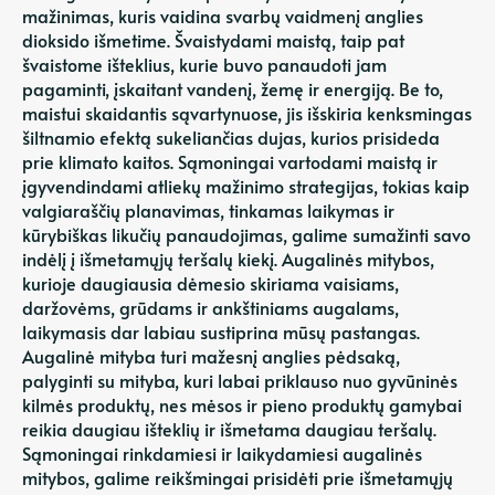
mažinimas, kuris vaidina svarbų vaidmenį anglies
dioksido išmetime. Švaistydami maistą, taip pat
švaistome išteklius, kurie buvo panaudoti jam
pagaminti, įskaitant vandenį, žemę ir energiją. Be to,
maistui skaidantis sąvartynuose, jis išskiria kenksmingas
šiltnamio efektą sukeliančias dujas, kurios prisideda
prie klimato kaitos. Sąmoningai vartodami maistą ir
įgyvendindami atliekų mažinimo strategijas, tokias kaip
valgiaraščių planavimas, tinkamas laikymas ir
kūrybiškas likučių panaudojimas, galime sumažinti savo
indėlį į išmetamųjų teršalų kiekį. Augalinės mitybos,
kurioje daugiausia dėmesio skiriama vaisiams,
daržovėms, grūdams ir ankštiniams augalams,
laikymasis dar labiau sustiprina mūsų pastangas.
Augalinė mityba turi mažesnį anglies pėdsaką,
palyginti su mityba, kuri labai priklauso nuo gyvūninės
kilmės produktų, nes mėsos ir pieno produktų gamybai
reikia daugiau išteklių ir išmetama daugiau teršalų.
Sąmoningai rinkdamiesi ir laikydamiesi augalinės
mitybos, galime reikšmingai prisidėti prie išmetamųjų