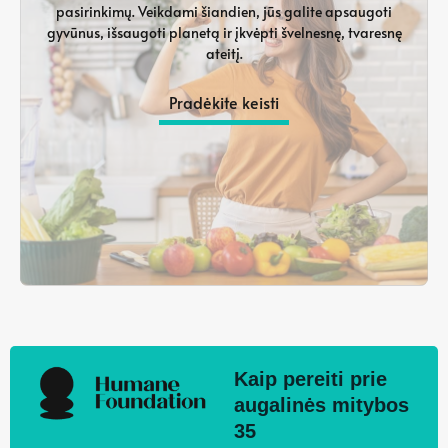
pasirinkimų. Veikdami šiandien, jūs galite apsaugoti
gyvūnus, išsaugoti planetą ir įkvėpti švelnesnę, tvaresnę
ateitį.
Pradėkite keisti
Kaip pereiti prie
augalinės mitybos
35