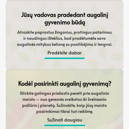
Jūsų vadovas pradedant augalinį
gyvenimo būdą
Atraskite paprastus žingsnius, protingus patarimus
ir naudingus išteklius, kad pradėtumėte savo
augalinės mitybos kelionę su pasitikėjimu ir lengvai.
Pradėkite dabar
Kodėl pasirinkti augalinį gyvenimą?
Ištirkite galingas priežastis pereiti prie augalinio
maisto – nuo geresnės sveikatos iki švelnesnio
požiūrio į planetą. Sužinokite, kaip jūsų maisto
pasirinkimai tikrai turi reikšmę.
Sužinoti daugiau