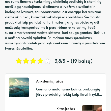
nes sumažinamas kenksmingų sintetinių pesticidų ir cheminių
medžiagų naudojimas, skatinama dirvožemio sveikata ir
biologinė įvairovė, taupomas vanduo ir energija bei remiami
vietos ūkininkai, kurie taiko ekologiškas praktikas. Šie maisto
produktai taip pat dažnai turi mažesnį anglies pėdsaką dėl
mažesnių transportavimo ir perdirbimo reikalavimų, todėl
sukuriama tvaresnė maisto sistema, kuri saugo gamtos išteklius
ir mažina poveikį aplinkai. Priimdami šiuos sprendimus,
asmenys gali padėti palaikyti sveikesnę planetą ir prisidėti prie
tvaresnės ateities.
3,8/5 - (19 balsų)
Ankstesnis įrašas
Gomurio malonumo kaina: prabangių
jūros produktų, tokių kaip ikrai ir ryklių
pelekų sriuba, vartojimo etinės
pasekmės
Kitas įrašas