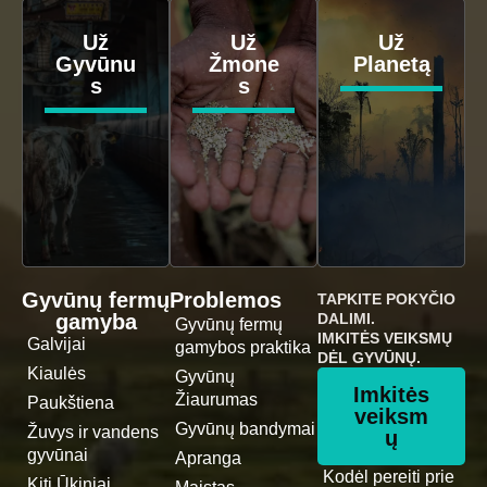
Už
Už
Už
Gyvūnu
Žmone
Planetą
s
s
Gyvūnų fermų
Problemos
TAPKITE POKYČIO
gamyba
DALIMI.
Gyvūnų fermų
IMKITĖS VEIKSMŲ
Galvijai
gamybos praktika
DĖL GYVŪNŲ.
Kiaulės
Gyvūnų
Imkitės
Žiaurumas
Paukštiena
veiksm
Gyvūnų bandymai
Žuvys ir vandens
ų
gyvūnai
Apranga
Kodėl pereiti prie
Kiti Ūkiniai