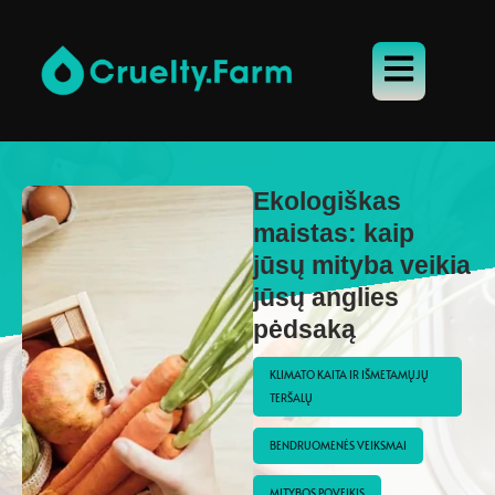
Ekologiškas
maistas: kaip
jūsų mityba veikia
jūsų anglies
pėdsaką
KLIMATO KAITA IR IŠMETAMŲJŲ 
TERŠALŲ
BENDRUOMENĖS VEIKSMAI
MITYBOS POVEIKIS