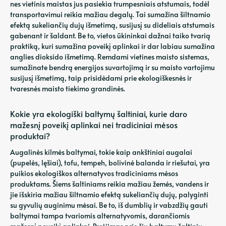
nes vietinis maistas jus pasiekia trumpesniais atstumais, todėl
transportavimui reikia mažiau degalų. Tai sumažina šiltnamio
efektą sukeliančių dujų išmetimą, susijusį su dideliais atstumais
gabenant ir šaldant. Be to, vietos ūkininkai dažnai taiko tvarią
praktiką, kuri sumažina poveikį aplinkai ir dar labiau sumažina
anglies dioksido išmetimą. Remdami vietines maisto sistemas,
sumažinate bendrą energijos suvartojimą ir su maisto vartojimu
susijusį išmetimą, taip prisidėdami prie ekologiškesnės ir
tvaresnės maisto tiekimo grandinės.
Kokie yra ekologiški baltymų šaltiniai, kurie daro
mažesnį poveikį aplinkai nei tradiciniai mėsos
produktai?
Augalinės kilmės baltymai, tokie kaip ankštiniai augalai
(pupelės, lęšiai), tofu, tempeh, bolivinė balanda ir riešutai, yra
puikios ekologiškos alternatyvos tradiciniams mėsos
produktams. Šiems šaltiniams reikia mažiau žemės, vandens ir
jie išskiria mažiau šiltnamio efektą sukeliančių dujų, palyginti
su gyvulių auginimu mėsai. Be to, iš dumblių ir vabzdžių gauti
baltymai tampa tvariomis alternatyvomis, darančiomis