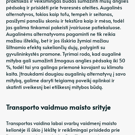
praktiškas ir veiksmingas būdas sumažinti mūsų anglies
pėdsaką ir prisidėti prie tvaresnės ateities. Augalinės
alternatyvos, tokios kaip tofu, tempeh ir seitanas,
pasižymi panašiu skoniu ir tekstūra kaip ir mėsa, todėl
jas galima tinkamai pakeisti įvairiuose patiekaluose.
Augalinėms alternatyvoms pagaminti ne tik reikia
mažiau išteklių, bet ir jos išskiria žymiai mažiau
šiltnamio efektą sukeliančių dujų, palyginti su
gyvulininkystės pramone. Tyrimai rodo, kad augalinė
mityba gali sumažinti žmogaus anglies pėdsaką iki 50
%, todėl tai yra galinga priemonė kovojant su klimato
kaita. Įtraukdami daugiau augalinių alternatyvų į savo
mitybą, galime daryti teigiamą poveikį aplinkai ir
skatinti sveikesnį bei etiškesnį mitybos būdą.
Transporto vaidmuo maisto srityje
Transportas vaidina labai svarbų vaidmenį maisto
kelionėje iš ūkio į lėkštę ir reikšmingai prisideda prie