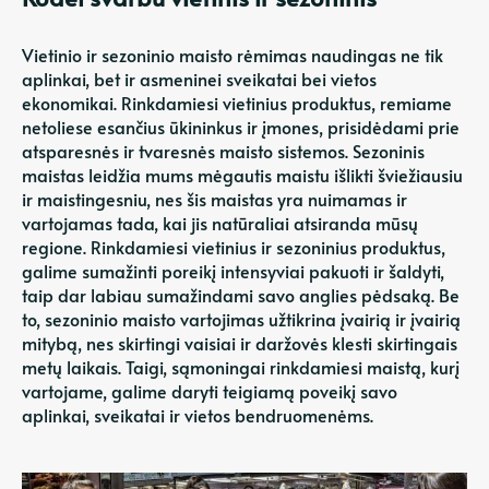
Vietinio ir sezoninio maisto rėmimas naudingas ne tik
aplinkai, bet ir asmeninei sveikatai bei vietos
ekonomikai. Rinkdamiesi vietinius produktus, remiame
netoliese esančius ūkininkus ir įmones, prisidėdami prie
atsparesnės ir tvaresnės maisto sistemos. Sezoninis
maistas leidžia mums mėgautis maistu išlikti šviežiausiu
ir maistingesniu, nes šis maistas yra nuimamas ir
vartojamas tada, kai jis natūraliai atsiranda mūsų
regione. Rinkdamiesi vietinius ir sezoninius produktus,
galime sumažinti poreikį intensyviai pakuoti ir šaldyti,
taip dar labiau sumažindami savo anglies pėdsaką. Be
to, sezoninio maisto vartojimas užtikrina įvairią ir įvairią
mitybą, nes skirtingi vaisiai ir daržovės klesti skirtingais
metų laikais. Taigi, sąmoningai rinkdamiesi maistą, kurį
vartojame, galime daryti teigiamą poveikį savo
aplinkai, sveikatai ir vietos bendruomenėms.