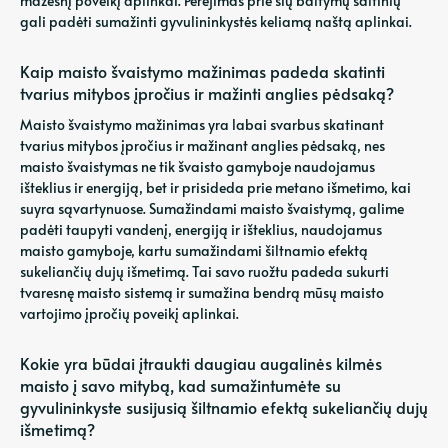
mažesnį poveikį aplinkai. Perėjimas prie šių baltymų šaltinių
gali padėti sumažinti gyvulininkystės keliamą naštą aplinkai.
Kaip maisto švaistymo mažinimas padeda skatinti
tvarius mitybos įpročius ir mažinti anglies pėdsaką?
Maisto švaistymo mažinimas yra labai svarbus skatinant
tvarius mitybos įpročius ir mažinant anglies pėdsaką, nes
maisto švaistymas ne tik švaisto gamyboje naudojamus
išteklius ir energiją, bet ir prisideda prie metano išmetimo, kai
suyra sąvartynuose. Sumažindami maisto švaistymą, galime
padėti taupyti vandenį, energiją ir išteklius, naudojamus
maisto gamyboje, kartu sumažindami šiltnamio efektą
sukeliančių dujų išmetimą. Tai savo ruožtu padeda sukurti
tvaresnę maisto sistemą ir sumažina bendrą mūsų maisto
vartojimo įpročių poveikį aplinkai.
Kokie yra būdai įtraukti daugiau augalinės kilmės
maisto į savo mitybą, kad sumažintumėte su
gyvulininkyste susijusią šiltnamio efektą sukeliančių dujų
išmetimą?