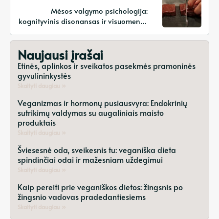
Mėsos valgymo psichologija:
kognityvinis disonansas ir visuomenės
normos
Naujausi įrašai
Etinės, aplinkos ir sveikatos pasekmės pramoninės
gyvulininkystės
Skaityti daugiau »
Veganizmas ir hormonų pusiausvyra: Endokrinių
sutrikimų valdymas su augaliniais maisto
produktais
Skaityti daugiau »
Šviesesnė oda, sveikesnis tu: veganiška dieta
spindinčiai odai ir mažesniam uždegimui
Skaityti daugiau »
Kaip pereiti prie veganiškos dietos: žingsnis po
žingsnio vadovas pradedantiesiems
Skaityti daugiau »