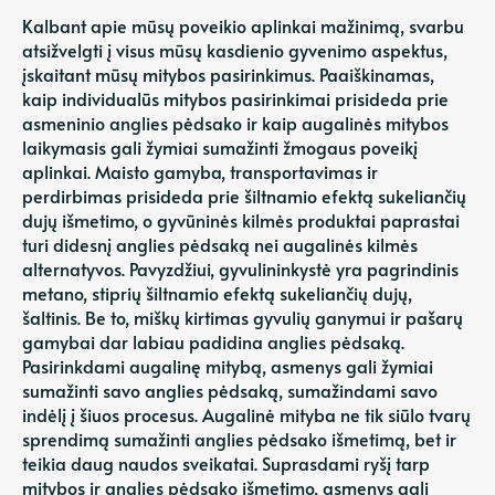
Kalbant apie mūsų poveikio aplinkai mažinimą, svarbu
atsižvelgti į visus mūsų kasdienio gyvenimo aspektus,
įskaitant mūsų mitybos pasirinkimus. Paaiškinamas,
kaip individualūs mitybos pasirinkimai prisideda prie
asmeninio anglies pėdsako ir kaip augalinės mitybos
laikymasis gali žymiai sumažinti žmogaus poveikį
aplinkai. Maisto gamyba, transportavimas ir
perdirbimas prisideda prie šiltnamio efektą sukeliančių
dujų išmetimo, o gyvūninės kilmės produktai paprastai
turi didesnį anglies pėdsaką nei augalinės kilmės
alternatyvos. Pavyzdžiui, gyvulininkystė yra pagrindinis
metano, stiprių šiltnamio efektą sukeliančių dujų,
šaltinis. Be to, miškų kirtimas gyvulių ganymui ir pašarų
gamybai dar labiau padidina anglies pėdsaką.
Pasirinkdami augalinę mitybą, asmenys gali žymiai
sumažinti savo anglies pėdsaką, sumažindami savo
indėlį į šiuos procesus. Augalinė mityba ne tik siūlo tvarų
sprendimą sumažinti anglies pėdsako išmetimą, bet ir
teikia daug naudos sveikatai. Suprasdami ryšį tarp
mitybos ir anglies pėdsako išmetimo, asmenys gali