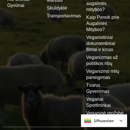
Maistas
augalinės
Gyvūnai
Skuldyklė
mitybos?
Transportavimas
Kaip Pereiti prie
Augalinės
Mitybos?
Veganistiniai
dokumentiniai
filmai ir kinas
Veganizmas už
politikos ribų
Veganizmo mitų
paneigimas
Tvarus
Gyvenimas
Veganai
Sportininkai
Veganinė grožybė
Lithuanian
Lithuanian
DUK