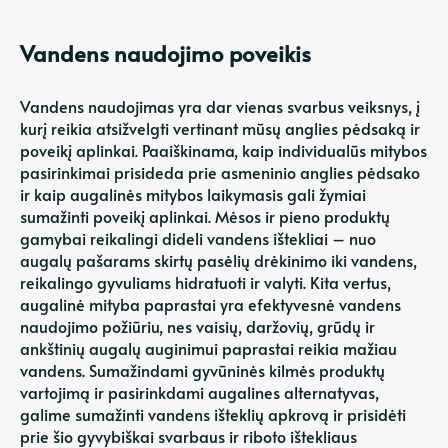
Vandens naudojimo poveikis
Vandens naudojimas yra dar vienas svarbus veiksnys, į
kurį reikia atsižvelgti vertinant mūsų anglies pėdsaką ir
poveikį aplinkai. Paaiškinama, kaip individualūs mitybos
pasirinkimai prisideda prie asmeninio anglies pėdsako
ir kaip augalinės mitybos laikymasis gali žymiai
sumažinti poveikį aplinkai. Mėsos ir pieno produktų
gamybai reikalingi dideli vandens ištekliai – nuo ​​
augalų pašarams skirtų pasėlių drėkinimo iki vandens,
reikalingo gyvuliams hidratuoti ir valyti. Kita vertus,
augalinė mityba paprastai yra efektyvesnė vandens
naudojimo požiūriu, nes vaisių, daržovių, grūdų ir
ankštinių augalų auginimui paprastai reikia mažiau
vandens. Sumažindami gyvūninės kilmės produktų
vartojimą ir pasirinkdami augalines alternatyvas,
galime sumažinti vandens išteklių apkrovą ir prisidėti
prie šio gyvybiškai svarbaus ir riboto ištekliaus