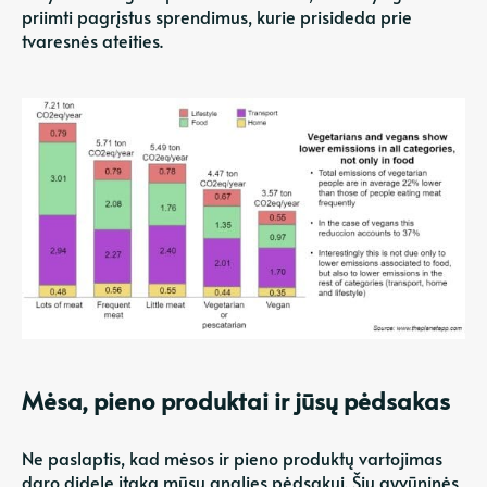
priimti pagrįstus sprendimus, kurie prisideda prie
tvaresnės ateities.
Mėsa, pieno produktai ir jūsų pėdsakas
Ne paslaptis, kad mėsos ir pieno produktų vartojimas
daro didelę įtaką mūsų anglies pėdsakui. Šių gyvūninės