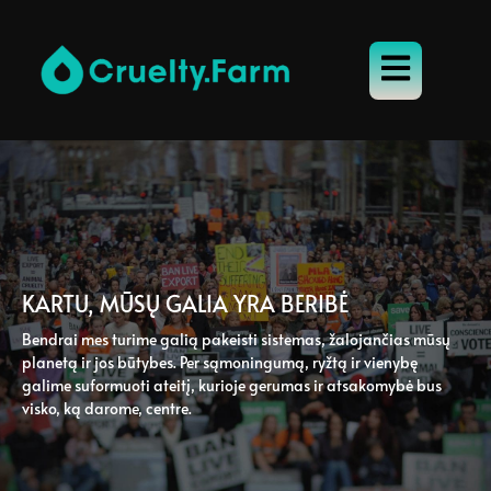
KARTU, MŪSŲ GALIA YRA BERIBĖ
Bendrai mes turime galią pakeisti sistemas, žalojančias mūsų
planetą ir jos būtybes. Per sąmoningumą, ryžtą ir vienybę
galime suformuoti ateitį, kurioje gerumas ir atsakomybė bus
visko, ką darome, centre.