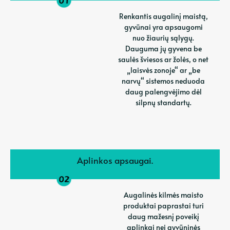
Renkantis augalinį maistą,
gyvūnai yra apsaugomi
nuo žiaurių sąlygų.
Dauguma jų gyvena be
saulės šviesos ar žolės, o net
„laisvės zonoje“ ar „be
narvų“ sistemos neduoda
daug palengvėjimo dėl
silpnų standartų.
Aplinkos apsaugai.
Augalinės kilmės maisto
produktai paprastai turi
daug mažesnį poveikį
aplinkai nei gyvūninės