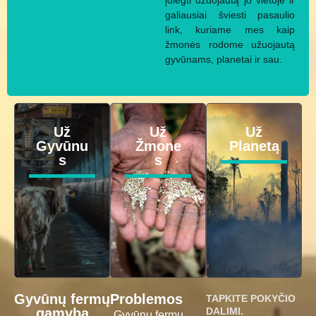
įdiegti užuojautą jo vietoje ir
galiausiai šviesti pasaulio
link, kuriame mes kaip
žmonės rodome užuojautą
gyvūnams, planetai ir sau.
Už
Už
Už
Gyvūnu
Žmone
Planetą
s
s
Gyvūnų fermų
Problemos
TAPKITE POKYČIO
gamyba
DALIMI.
Gyvūnų fermų