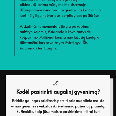
p
piktnaudžiavimų mūsų maisto sistemoje.
s
Užauginamos nenatūraliai greitai, jos kenčia nuo
p
luošinčių ligų nešvariose, perpildytose pašiūrėse.
Š
Paskutinėmis momentais jie yra pakabinami
f
aukštyn kojomis, išsigandę ir kovojantys dėl
s
kvėpavimo. Milijonai kenčia nuo lūžusių kaulų, o
m
tūkstančiai kas savaitę yra išvirti gyvi. Šis
žiaurumas turi baigtis.
Kodėl pasirinkti augalinį gyvenimą?
Ištirkite galingas priežastis pereiti prie augalinio maisto
– nuo geresnės sveikatos iki švelnesnio požiūrio į planetą.
Sužinokite, kaip jūsų maisto pasirinkimai tikrai turi