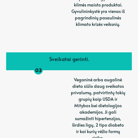
kilmės maisto produktai.
Gyvulininkystė yra vienas iš
pagrindinių pasaulinės
klimato krizės veiksnių.
Sveikatai gerinti.
Veganinė arba augalinė
dieta siūlo daug sveikatos
privalumų, patvirtintų tokių
grupių kaip USDA ir
Mitybos bei dietologijos
akademijos. Ji gali
sumažinti hipertenzijos,
širdies ligų, 2 tipo diabeto
ir kai kurių vėžio formų
riziką.