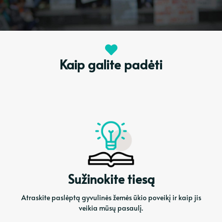
Kaip galite padėti
Sužinokite tiesą
Atraskite paslėptą gyvulinės žemės ūkio poveikį ir kaip jis
veikia mūsų pasaulį.