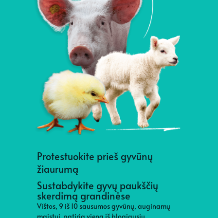
Protestuokite prieš gyvūnų
žiaurumą
S
i
Sustabdykite gyvų paukščių
skerdimą grandinėse
M
t
Vištos, 9 iš 10 sausumos gyvūnų, auginamų
ž
maistui, patiria vieną iš blogiausių