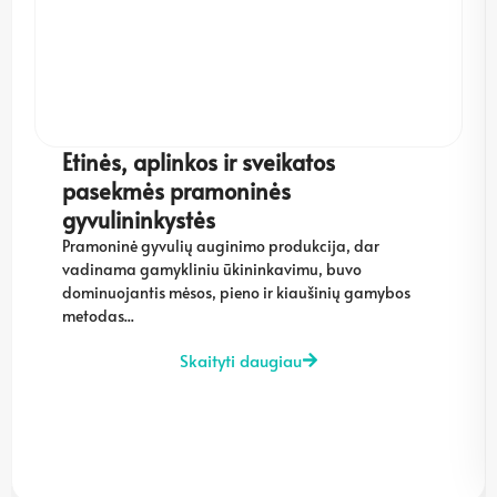
Etinės, aplinkos ir sveikatos
pasekmės pramoninės
gyvulininkystės
Pramoninė gyvulių auginimo produkcija, dar
vadinama gamykliniu ūkininkavimu, buvo
dominuojantis mėsos, pieno ir kiaušinių gamybos
metodas...
Skaityti daugiau