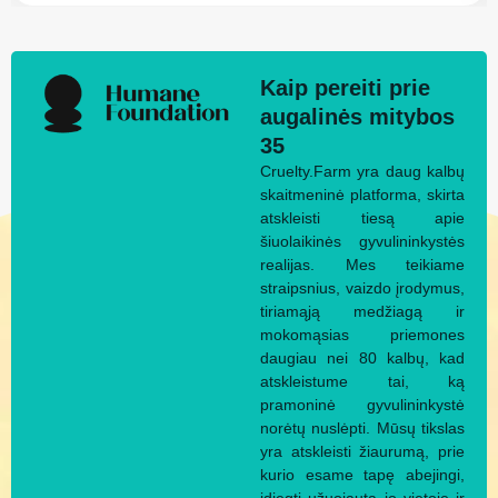
Kaip pereiti prie
augalinės mitybos
35
Cruelty.Farm yra daug kalbų
skaitmeninė platforma, skirta
atskleisti tiesą apie
šiuolaikinės gyvulininkystės
realijas. Mes teikiame
straipsnius, vaizdo įrodymus,
tiriamąją medžiagą ir
mokomąsias priemones
daugiau nei 80 kalbų, kad
atskleistume tai, ką
pramoninė gyvulininkystė
norėtų nuslėpti. Mūsų tikslas
yra atskleisti žiaurumą, prie
kurio esame tapę abejingi,