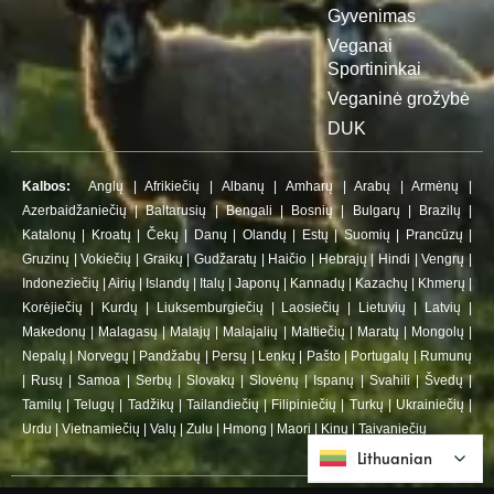
Gyvenimas
Veganai
Sportininkai
Veganinė grožybė
DUK
Kalbos:
Anglų
|
Afrikiečių
|
Albanų
|
Amharų
|
Arabų
|
Armėnų
|
Azerbaidžaniečių
|
Baltarusių
|
Bengali
|
Bosnių
|
Bulgarų
|
Brazilų
|
Katalonų
|
Kroatų
|
Čekų
|
Danų
|
Olandų
|
Estų
|
Suomių
|
Prancūzų
|
Gruzinų
|
Vokiečių
|
Graikų
|
Gudžaratų
|
Haičio
|
Hebrajų
|
Hindi
|
Vengrų
|
Indoneziečių
|
Airių
|
Islandų
|
Italų
|
Japonų
|
Kannadų
|
Kazachų
|
Khmerų
|
Korėjiečių
|
Kurdų
|
Liuksemburgiečių
|
Laosiečių
|
Lietuvių
|
Latvių
|
Makedonų
|
Malagasų
|
Malajų
|
Malajalių
|
Maltiečių
|
Maratų
|
Mongolų
|
Nepalų
|
Norvegų
|
Pandžabų
|
Persų
|
Lenkų
|
Pašto
|
Portugalų
|
Rumunų
|
Rusų
|
Samoa
|
Serbų
|
Slovakų
|
Slovėnų
|
Ispanų
|
Svahili
|
Švedų
|
Tamilų
|
Telugų
|
Tadžikų
|
Tailandiečių
|
Filipiniečių
|
Turkų
|
Ukrainiečių
|
Urdu
|
Vietnamiečių
|
Valų
|
Zulu
|
Hmong
|
Maori
|
Kinų
|
Taivaniečių
Lithuanian
Lithuanian