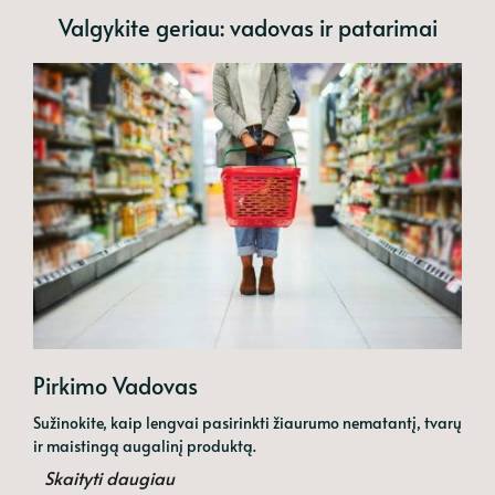
Valgykite geriau: vadovas ir patarimai
Pirkimo Vadovas
Sužinokite, kaip lengvai pasirinkti žiaurumo nematantį, tvarų
ir maistingą augalinį produktą.
Skaityti daugiau