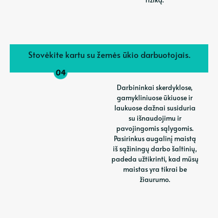
Stovėkite kartu su žemės ūkio darbuotojais.
Darbininkai skerdyklose,
gamykliniuose ūkiuose ir
laukuose dažnai susiduria
su išnaudojimu ir
pavojingomis sąlygomis.
Pasirinkus augalinį maistą
iš sąžiningų darbo šaltinių,
padeda užtikrinti, kad mūsų
maistas yra tikrai be
žiaurumo.