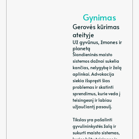
Gynimas
Gerovės kūrimas
ateityje
Už gyvūnus, žmones ir
planetą
Šiandieninės maisto
sistemos dažnai sukelia
kančias, nelygybę ir žalą
aplinkai. Advokacija
siekia išspręsti šias
problemas ir skatinti
sprendimus, kurie veda į
teisingesnį ir labiau
užjaučiantį pasaulį.
Tikslas yra pašalinti
gyvulininkystės žalą ir
sukurti maisto sistemas,