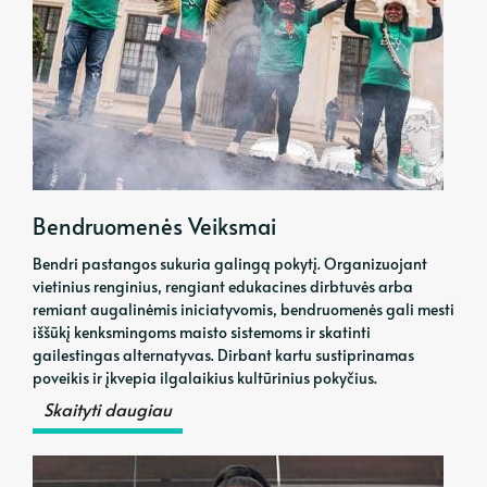
Bendruomenės Veiksmai
Bendri pastangos sukuria galingą pokytį. Organizuojant
vietinius renginius, rengiant edukacines dirbtuvės arba
remiant augalinėmis iniciatyvomis, bendruomenės gali mesti
iššūkį kenksmingoms maisto sistemoms ir skatinti
gailestingas alternatyvas. Dirbant kartu sustiprinamas
poveikis ir įkvepia ilgalaikius kultūrinius pokyčius.
Skaityti daugiau