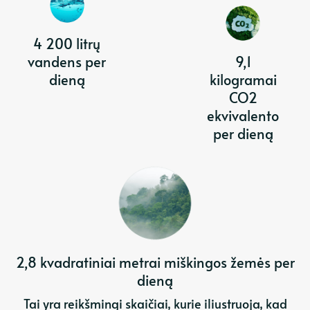
4 200 litrų
vandens per
9,1
dieną
kilogramai
CO2
ekvivalento
per dieną
2,8 kvadratiniai metrai miškingos žemės per
dieną
Tai yra reikšmingi skaičiai, kurie iliustruoja, kad