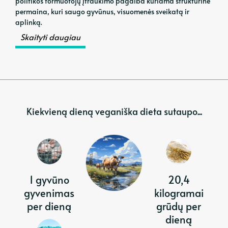
politikos formuotojų įtraukimo pagalba kuriama struktūrinė
permaina, kuri saugo gyvūnus, visuomenės sveikatą ir
aplinką.
Skaityti daugiau
Kiekvieną dieną veganiška dieta sutaupo...
1 gyvūno
20,4
gyvenimas
kilogramai
per dieną
grūdų per
dieną