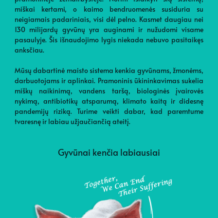
miškai kertami, o kaimo bendruomenės susiduria su
neigiamais padariniais, visi dėl pelno. Kasmet daugiau nei
130 milijardų gyvūnų yra auginami ir nužudomi visame
pasaulyje. Šis išnaudojimo lygis niekada nebuvo pasitaikęs
anksčiau.
Mūsų dabartinė maisto sistema kenkia gyvūnams, žmonėms,
darbuotojams ir aplinkai. Pramoninis ūkininkavimas sukelia
miškų naikinimą, vandens taršą, biologinės įvairovės
nykimą, antibiotikų atsparumą, klimato kaitą ir didesnę
pandemijų riziką. Turime veikti dabar, kad paremtume
tvaresnę ir labiau užjaučiančią ateitį.
Gyvūnai kenčia labiausiai