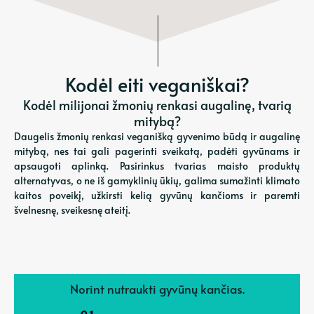
Kodėl eiti veganiškai?
Kodėl milijonai žmonių renkasi augalinę, tvarią
mitybą?
Daugelis žmonių renkasi veganišką gyvenimo būdą ir augalinę
mitybą, nes tai gali pagerinti sveikatą, padėti gyvūnams ir
apsaugoti aplinką. Pasirinkus tvarias maisto produktų
alternatyvas, o ne iš gamyklinių ūkių, galima sumažinti klimato
kaitos poveikį, užkirsti kelią gyvūnų kančioms ir paremti
švelnesnę, sveikesnę ateitį.
Norint nutraukti gyvūnų kančias.