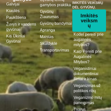
IMKITĖS VEIKSMŲ
Galvijai
gamybos praktika
DĖL GYVŪNŲ.
Kiaulės
Gyvūnų
Imkitės
Žiaurumas
Paukštiena
veiksm
Gyvūnų bandymai
Žuvys ir vandens
ų
gyvūnai
Apranga
Kodėl pereiti prie
Kiti Ūkiniai
Maistas
augalinės
Gyvūnai
Skuldyklė
mitybos?
Transportavimas
Kaip Pereiti prie
Augalinės
Mitybos?
Veganistiniai
dokumentiniai
filmai ir kinas
Veganizmas už
politikos ribų
Veganizmo mitų
paneigimas
Tvarus