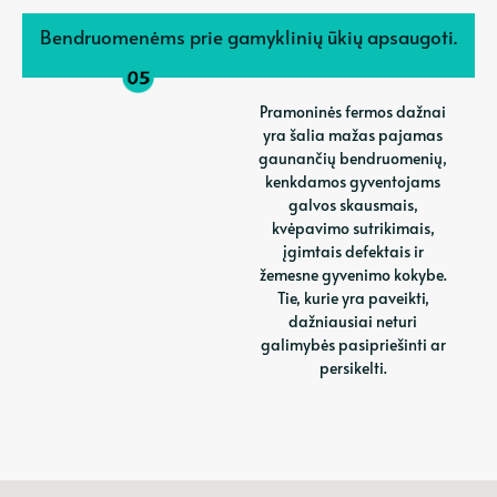
Bendruomenėms prie gamyklinių ūkių apsaugoti.
Pramoninės fermos dažnai
yra šalia mažas pajamas
gaunančių bendruomenių,
kenkdamos gyventojams
galvos skausmais,
kvėpavimo sutrikimais,
įgimtais defektais ir
žemesne gyvenimo kokybe.
Tie, kurie yra paveikti,
dažniausiai neturi
galimybės pasipriešinti ar
persikelti.