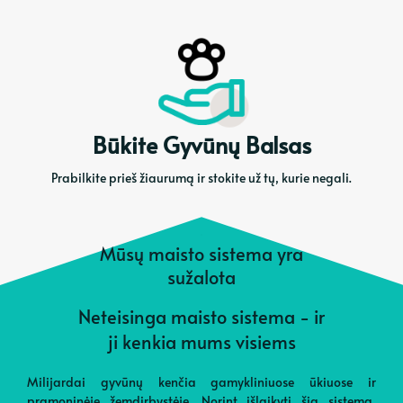
Būkite Gyvūnų Balsas
Prabilkite prieš žiaurumą ir stokite už tų, kurie negali.
Mūsų maisto sistema yra
sužalota
Neteisinga maisto sistema - ir
ji kenkia mums visiems
Milijardai gyvūnų kenčia gamykliniuose ūkiuose ir
pramoninėje žemdirbystėje. Norint išlaikyti šią sistemą,