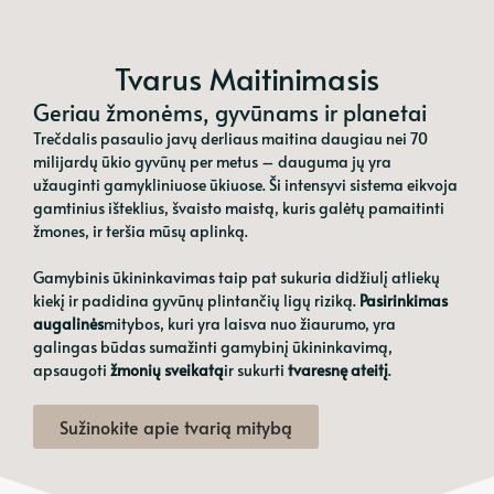
Tvarus Maitinimasis
Geriau žmonėms, gyvūnams ir planetai
Trečdalis pasaulio javų derliaus maitina daugiau nei 70
milijardų ūkio gyvūnų per metus – dauguma jų yra
užauginti gamykliniuose ūkiuose. Ši intensyvi sistema eikvoja
gamtinius išteklius, švaisto maistą, kuris galėtų pamaitinti
žmones, ir teršia mūsų aplinką.
Gamybinis ūkininkavimas taip pat sukuria didžiulį atliekų
kiekį ir padidina gyvūnų plintančių ligų riziką.
Pasirinkimas
augalinės
mitybos, kuri yra laisva nuo žiaurumo, yra
galingas būdas sumažinti gamybinį ūkininkavimą,
apsaugoti
žmonių sveikatą
ir sukurti
tvaresnę ateitį
.
Sužinokite apie tvarią mitybą