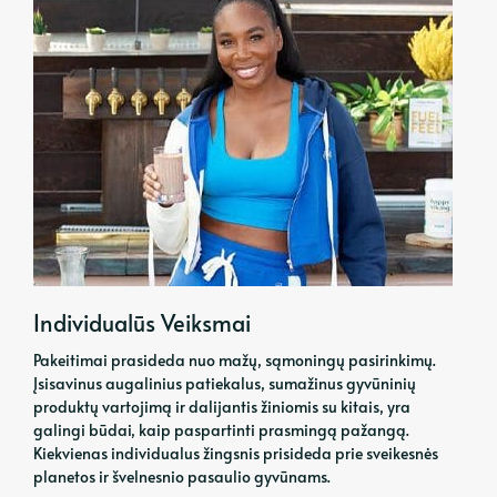
Individualūs Veiksmai
Pakeitimai prasideda nuo mažų, sąmoningų pasirinkimų.
Įsisavinus augalinius patiekalus, sumažinus gyvūninių
produktų vartojimą ir dalijantis žiniomis su kitais, yra
galingi būdai, kaip paspartinti prasmingą pažangą.
Kiekvienas individualus žingsnis prisideda prie sveikesnės
planetos ir švelnesnio pasaulio gyvūnams.