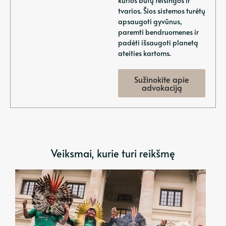
kurios būtų teisingos ir
tvarios. Šios sistemos turėtų
apsaugoti gyvūnus,
paremti bendruomenes ir
padėti išsaugoti planetą
ateities kartoms.
Sužinokite apie
advokaciją
Veiksmai, kurie turi reikšmę